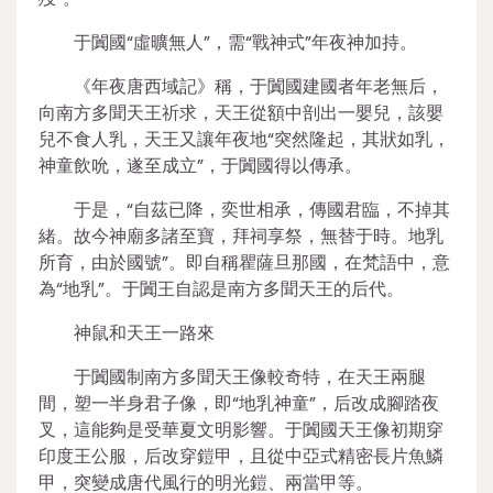
于闐國“虛曠無人”，需“戰神式”年夜神加持。
《年夜唐西域記》稱，于闐國建國者年老無后，
向南方多聞天王祈求，天王從額中剖出一嬰兒，該嬰
兒不食人乳，天王又讓年夜地“突然隆起，其狀如乳，
神童飲吮，遂至成立”，于闐國得以傳承。
于是，“自茲已降，奕世相承，傳國君臨，不掉其
緒。故今神廟多諸至寶，拜祠享祭，無替于時。地乳
所育，由於國號”。即自稱瞿薩旦那國，在梵語中，意
為“地乳”。于闐王自認是南方多聞天王的后代。
神鼠和天王一路來
于闐國制南方多聞天王像較奇特，在天王兩腿
間，塑一半身君子像，即“地乳神童”，后改成腳踏夜
叉，這能夠是受華夏文明影響。于闐國天王像初期穿
印度王公服，后改穿鎧甲，且從中亞式精密長片魚鱗
甲，突變成唐代風行的明光鎧、兩當甲等。