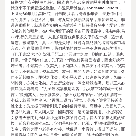
目為“意年夜利的莫扎特”。固然他也有50多首鋼琴奏叫曲傳世，但
我歷來不了解竟這么難聽。布達佩斯誕生的Donatella Failoni，
上世紀60年月后期出道，錄制這張唱片時還很年青，未必彈到很
高的境界，卻也泠泠可聽。何況這不算熱點音樂，灌音未幾見。聽
過這張唱片，就讓我對她的克萊蒙蒂和李斯特灌音發生了愛好，留
心她的其他唱片。在LP時期留下的浩瀚的汗青灌音中，能被轉制為
CD刊行的只是多數，大批的灌音也像很多文學作品一樣，逐步被
遺忘。被遺忘的工具，不都是欠好，只是為無見識的出書商和市場
合誤。但在黑膠唱片中，我們就能夠碰到一些不應被遺忘的灌音。
《孔子家語·六本》記孔子語曰：“吾逝世之后，則商也日益，賜也
日損。”曾子問為什么，孔子對：“商也好與賢己者處，賜也好說不
若己者。不知其子，視其父；不知其人，視其友；不知其君，視其
所使；不知其地，視其草木。故曰：與惡人居，如進芝蘭之室，久
而不聞其噴鼻，即與之化矣；與不惡人居，如進鮑魚之肆，久而不
聞其臭，亦與之化矣。丹之所躲者赤，漆之所躲者黑。是以正人必
慎其所與處者焉。”孔子這段話很是著名，后人將它稀釋成一句格
言：“欲知其人，先不雅其友。”蒙古族也有諺語：“假如要清楚一
小我，就看他的伴侶。”孟母三遷而近學宮，是為了讓孟子接近高
雅之士；吳之振母親看到兒子的伴侶黃宗羲、高旦中，欣喜其子未
來必非凡庸。常人與人交，國與邦交，這句話都實用。 小提琴家
文格洛夫被問到法比派小提琴吹奏的特色時，誇大了音符之間的銜
接、延音和歌頌性三點，它們是相干的。他說：“即便你需求疾速
吹奏，音符之間也老是有銜接。就像是一串音符，構成了樂句，而
這種音符之間的銜接就是發生能量的起源。”連接的歌頌性吹奏，