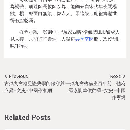
為楊戩。胡適師長教師以為，能夠來自宋代年夜閹楊
戩。楊二郎面白無須，像寺人。果這般，魔禮壽逝世
得有點憋屈。
在舊小說、戲劇中，“魔家四將”從氣勢，釀成人
見人揍、只能打打醬油。人設這
共享空間
般，想沒“班
味”也難。
Post
Previous:
Next:
古找九宮格見證典學的保守與
一找九宮格講座百年前，他為
navigation
立異–文史–中國作家網
羅素訪華做翻譯–文史–中國
作家網
Related Posts