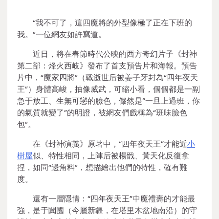
“我不可了，這四魔將的外型像極了正在下班的
我。”一位網友如許寫道。
近日，將在春節時代公映的西方奇幻片子《封神
第二部：烽火西岐》發布了首支預告片和海報。預告
片中，“魔家四將”（戰逝世后被姜子牙封為“四年夜天
王”）身體高峻，抽像威武，可縮小看，個個都是一副
急于放工、生無可戀的臉色，儼然是“一旦上過班，你
的氣質就變了”的明證，被網友們戲稱為“班味臉色
包”。
在《封神演義》原著中，“四年夜天王”才能近
小
樹屋
似、特性相同，上陣后被楊戩、黃天化反復拿
捏，如同“邊角料”，想描繪出他們的特性，確有難
度。
還有一層隱情：“四年夜天王”中魔禮壽的才能最
強，是于闐國（今屬新疆，在塔里木盆地南沿）的守