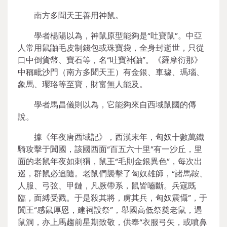
南方多聞天王善用神鼠。
學者楊陽以為，神鼠原型能夠是“吐寶鼠”。中亞
人常用鼠鼬毛皮制錢包或珠寶袋，全身封逝世，只從
口中倒貨幣、寶石等，名“吐寶神鼬”。《羅摩衍那》
中稱毗沙門（南方多聞天王）有金銀、車璩、瑪瑙、
象馬、瓔珞等至寶，財富無人能及。
學者馬昌儀則以為，它能夠來自西域鼠國的傳
說。
據《年夜唐西域記》，西漢末年，匈奴十數萬鐵
騎攻擊于闐國，該國西面“百五六十里”有一沙丘，里
面的老鼠年夜如刺猬，鼠王“毛則金銀異色”，每次出
巡，群鼠必追隨。老鼠們襲擊了匈奴雄師，“諸馬鞍、
人服、弓弦、甲鏈，凡厥帶系，鼠皆嚙斷。兵寇既
臨，面縛受戮。于是殺其將，虜其兵，匈奴震懾”，于
闐王“感鼠厚恩，建祠設祭”，舉國高低祭奠老鼠，遇
鼠洞，亦上馬趨前星期致敬，供奉“衣服弓矢，或噴鼻