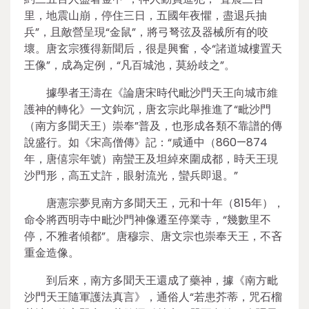
里，地震山崩，停住三日，五國年夜懼，盡退兵抽
兵”，且敵營呈現“金鼠”，將弓弩弦及器械所有的咬
壞。唐玄宗獲得新聞后，很是興奮，令“諸道城樓置天
王像”，成為定例，“凡百城池，莫紛歧之”。
據學者王濤在《論唐宋時代毗沙門天王向城市維
護神的轉化》一文鉤沉，唐玄宗此舉推進了“毗沙門
（南方多聞天王）崇奉”普及，也形成各類不靠譜的傳
說盛行。如《宋高僧傳》記：“咸通中（860—874
年，唐僖宗年號）南蠻王及坦綽來圍成都，時天王現
沙門形，高五丈許，眼射流光，蠻兵即退。”
唐憲宗夢見南方多聞天王，元和十年（815年），
命令將西明寺中毗沙門神像遷至停業寺，“幾數里不
停，不雅者傾都”。唐穆宗、唐文宗也崇奉天王，不吝
重金造像。
到后來，南方多聞天王還成了藥神，據《南方毗
沙門天王隨軍護法真言》，通俗人“若患芥蒂，咒石榴