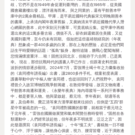
歧，它們不是在1949年倉促運到臺灣的，而是在1965年，從美國
國會藏書樓出發，漂洋過海而來。 與之同業的，還有平館善本甲
庫中的2萬余冊精品。甲庫，是平易近國時代典躲宋元明晚期善本
的書庫。上承清內閣年夜庫舊躲，又廣納清末平易近國幾代學人潛
心網羅的善本，此中宋刻元刊薈萃，可貴底稿云集。從甲庫中再精
選出來的這2萬多冊古籍，價值不凡，卻衣錦還鄉居住美國，又從
美國到臺灣，至今仍未有回期。 假如把這些嘉靖朝繕寫的《年夜
典》想象成一群400多歲的白叟，那在上海的歷險，必定是他們閑
話生平時愛聊的話題：“孤島”躲身，敵特追隨，膽戰心驚闖海關，
悲情滿懷渡重洋……唉！固然沒回北京，但能存于六合間，已是萬
幸。 現在，那些抗戰時代的護書人早已作古，但跟著史料挖掘，
波折的情節逐步顯現。2024年7月，雷強博士竭十年之力彙集收拾
的《袁同禮年譜長編》出書，讓2800多件手札、檔案初度表露，
護書舉動中的“中樞人物”袁同禮，也從頭回到了人們視野中。 袁同
禮曾介入故宮博物院戰爭館籌建，在敦煌學發端，故宮文物南遷，
平館善本南遷和運美，《永樂年夜典》海內尋蹤等一系列汗青事務
中，都是要害人物。他與梁啟超、蔡元培、李年夜釗、胡適等名
家，及伯希和、費正清等東方漢學家都來往頻仍，但倒是“五四”群
星中常被疏忽的一位。 “袁同禮對國圖的影響，就相當于蔡元培之
于北年夜，” 雷強在國圖做展覽和氣本閱覽任務時發明，“固然在各
類運動中，人們經常談起他，但年夜多不明就里，泛泛之言”，因
此發愿撰寫《袁同禮年譜長編》。 十年“慢工夫”，書稿無一日不輟
于心中、浮于腦海，讓他身心俱疲，視力、腰背皆廢，近于潰敗邊