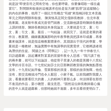
就是說“即便音符之間有空地，你也要呼吸。你要像唱歌一樣往處
置它”。對間隙和銜接的這種講求也恰是翁方綱“肌理”說追蹤關心
的內在的事務，他用了一個比方性概念“筍縫”來指稱詩歌文本意義
單元之間的間隙和銜接。 陳寅恪高足閻文儒師長教師，住北年夜
燕東園。老友靳年夜成兄曾登門就教，交流聽他講昔時陳師長教師
上課的情形。陳師長教師說本身寫論文，大要就是引文，案；引
文，案；引文，案。最后，一句結論，就寫完了。這就是老輩的著
作法，教案體。錢鍾書譏諷那時的年夜學教員把課本印成書，再拿
書來做課本，就是指這種教案體著作。其淵源出于現代的學案，學
案就是一種教材，無論實際中有無講學的現實需求，它都將讀者視
為潛伏的生徒。 閱揚之水《問學記》，記一九九一年十仲春廿八
日訪趙蘿蕤，說起邇來對某某的宣揚年夜令人惡感：“我只讀了他
的兩本書，就可以下結論說，他從骨子里滲入的都是英國十八世紀
文學的冷言冷語。十七世紀如莎士比亞那舞蹈教室樣的胸無點墨他
沒有，十九世紀如拜倫、雪萊那樣的浪漫，那樣的放浪無羈，他也
沒有，那交流種搞冷門也令人厭惡，小家子氣。以前我總對我愛人
說，看書就要看巨大的書，人的精神只要那么多，何須揮霍在那些
不進流的作品，耍小聰慧，最沒意思。”固然這位師長教師最心儀
的意中人就是趙蘿蕤，但那時她就不進眼，多年后看得更明白了。