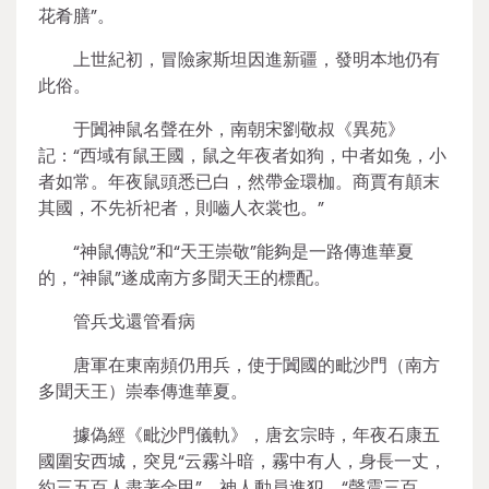
花肴膳”。
上世紀初，冒險家斯坦因進新疆，發明本地仍有
此俗。
于闐神鼠名聲在外，南朝宋劉敬叔《異苑》
記：“西域有鼠王國，鼠之年夜者如狗，中者如兔，小
者如常。年夜鼠頭悉已白，然帶金環枷。商賈有顛末
其國，不先祈祀者，則嚙人衣裳也。”
“神鼠傳說”和“天王崇敬”能夠是一路傳進華夏
的，“神鼠”遂成南方多聞天王的標配。
管兵戈還管看病
唐軍在東南頻仍用兵，使于闐國的毗沙門（南方
多聞天王）崇奉傳進華夏。
據偽經《毗沙門儀軌》，唐玄宗時，年夜石康五
國圍安西城，突見“云霧斗暗，霧中有人，身長一丈，
約三五百人盡著金甲”，神人動員進犯，“聲震三百