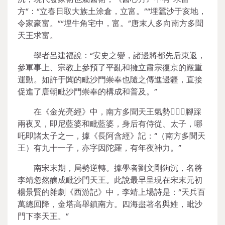
方”：“立春日取大族土涂倉，立富。”“埋蠶沙于亥地，
令家豪富。”“埋牛角宅中，富。”唐末人多向南方多聞
天王求富。
學者呂建福說：“安史之變，諸邊將都先后東返，
參軍事上、宗教上參預了平亂和擁立肅宗復京的嚴重
運動。如許于闐的毗沙門崇奉也隨之傳進邊疆，直接
促進了唐朝毗沙門崇奉的構成和普及。”
在《金光亮經》中，南方多聞天王氣勢，腳踩
兩夜叉，即尼藍婆和毗藍婆，身后有侍從、太子，哪
吒即諸太子之一，據《長阿含經》記：“（南方多聞天
王）有九十一子，亦字因陀羅，有年夜神力。”
南宋末期，局勢逆轉。據學者劉文剛鉤沉，名將
李靖忽然釀成毗沙門天王。此說最早呈現在宋末元初
楊景賢的雜劇《西游記》中，李靖上場詩是：“天兵百
萬總回降，金塔高舉鎮南方。四海盡著名與姓，毗沙
門下李天王。”