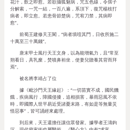
花汁，飲之即愈。若欲攝狐魅病，咒五色線，令孺子
分解索，一咒一結，一百八遍，系頂下，復咒楊枝打
病者，即立愈。若患骨節楚病，咒宥刀禁，其病即
愈”。
前蜀王建修天王閣，“病者填噎其門，日收所施二
十萬至三十萬錢”。
唐末甲士風行天王文身，以為能增氣力，且“常至
朔看日，具乳糜，焚噴鼻袒坐，使妻兒贍養其背而拜
焉”。
被名將李靖占了位
據《毗沙門天王緣起》：“一切苗實不成，國民饑
餓，疾病風行，障國侵擾，追相損害，暴雨惡風不依
時，即國際人世平易近受諸憂末路，有如是等無量災
怪惡事”，皆可誦經來處理。
到后來，天王還擔任讓信眾發家。據學者王濤鉤
沉，現代發家術也屬醫術，《醫心方》中有“求富