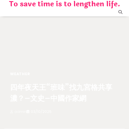
To save time is to lengthen life.
Skip
to
content
WEATHER
四年夜天王“班味”找九宮格共享
濃？–文史–中國作家網
admin
03/10/2025