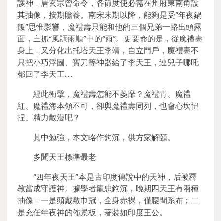
護神，唐玄宗曾命令，各節度使必需在州府東南角設
其抽像，按期贍養。南宋末期以降，能夠是受“年夜鍋
飯”思惟影響，魔禮壽只能和他的三個兄弟一路出頭露
面，主抓“風調雨順”中的“雨”。更要命的是，從魔禮壽
身上，又分化出托塔天王李靖，自立門戶，魔禮壽不
只把小巧浮圖、寶刀等神器給了李天王，連兒子哪吒
都回了李天王……
經此衝擊，魔禮壽怎能不萎靡？魔禮青、魔禮
紅、魔禮海本領不可，卻與魔禮壽同列，也會心坎忸
捏、精力散漫吧？
其中勉強，本文略作鉤沉，供方家解頤。
多聞天王標準最老
“四年夜天王”本是古印度傳說中的天神，后被釋
教當成守護神。據學者龍忠鉤沉，晚期四天王有兩種
抽像：一是頭戴敷巾冠，全身赤裸，僅腰間系布；二
是充任年夜神的佈景板，著裝如印度王公。