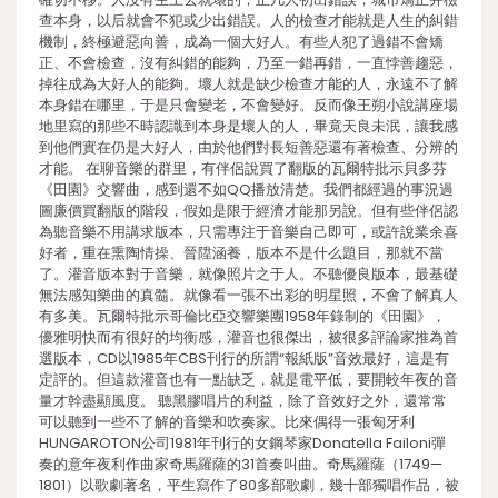
查本身，以后就會不犯或少出錯誤。人的檢查才能就是人生的糾錯
機制，終極避惡向善，成為一個大好人。有些人犯了過錯不會矯
正、不會檢查，沒有糾錯的能夠，乃至一錯再錯，一直悖善趨惡，
掉往成為大好人的能夠。壞人就是缺少檢查才能的人，永遠不了解
本身錯在哪里，于是只會變老，不會變好。反而像王朔小說講座場
地里寫的那些不時認識到本身是壞人的人，畢竟天良未泯，讓我感
到他們實在仍是大好人，由於他們對長短善惡還有著檢查、分辨的
才能。 在聊音樂的群里，有伴侶說買了翻版的瓦爾特批示貝多芬
《田園》交響曲，感到還不如QQ播放清楚。我們都經過的事況過
圖廉價買翻版的階段，假如是限于經濟才能那另說。但有些伴侶認
為聽音樂不用講求版本，只需專注于音樂自己即可，或許說業余喜
好者，重在熏陶情操、晉陞涵養，版本不是什么題目，那就不當
了。灌音版本對于音樂，就像照片之于人。不聽優良版本，最基礎
無法感知樂曲的真髓。就像看一張不出彩的明星照，不會了解真人
有多美。瓦爾特批示哥倫比亞交響樂團1958年錄制的《田園》，
優雅明快而有很好的均衡感，灌音也很傑出，被很多評論家推為首
選版本，CD以1985年CBS刊行的所謂“報紙版”音效最好，這是有
定評的。但這款灌音也有一點缺乏，就是電平低，要開較年夜的音
量才幹盡顯風度。 聽黑膠唱片的利益，除了音效好之外，還常常
可以聽到一些不了解的音樂和吹奏家。比來偶得一張匈牙利
HUNGAROTON公司1981年刊行的女鋼琴家Donatella Failoni彈
奏的意年夜利作曲家奇馬羅薩的31首奏叫曲。奇馬羅薩（1749—
1801）以歌劇著名，平生寫作了80多部歌劇，幾十部獨唱作品，被