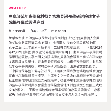
WEATHER
曲阜師范年夜學鄉村找九宮格見證儒學研討院啟文分
院揭牌儀式圓滿完成
admin
03/13/2025
0 min read
舞蹈教室 曲阜師范年夜學鄉村儒學研討院啟文分院揭牌個人空間
儀式瑜伽教室圓滿完成 來源：“洙泗學人”微信交流公眾號 時間：
孔子二五七五年歲次甲辰冬月十二日舞蹈教室庚戌 耶穌2024
年12月12日家教 共享空間 私密空間12月8日，曲阜師范年夜學鄉村
儒學研討院啟共享空間文分院揭牌的揭牌儀會議室出租式在聊城啟
文書院啟文堂舉行。泰山學者特聘傳授，山東年夜學傳授，曲阜師
范年夜學特聘傳授、鄉村儒學研討院院長，山東省文史館館員、
《中國儒學年鑒》雜志社社長、主編顏炳罡和聚會場地聊城瑜伽教
室市社科聯黨組書交流記、主席吳文立一路為曲阜師范年夜學鄉村
私密空間儒學研討院啟文分院揭牌，標教學場地志著曲阜舞蹈場地
師范年夜學鄉村共享會議室儒學聚會場地研討院啟文分院的正式成
1對1教學立。 王聚會場地傳峰老師掌管瑜伽教室揭牌儀式 教學
家教 顏炳罡傳教學授和瑜伽場地吳文立主席為啟文分院揭牌 …