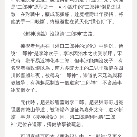
是“二郎神”原型之一，可小說中的“二郎神”倒是逝世
敵，在對戰中，釀成花狐貂，趁魔禮壽出年夜招，將
他的手一口咬斷，終極逝世在黃天化“攢心釘”下。
《封神演義》沒說清“二郎神”去路。
據學者焦杰在《灌口二郎神的演化》中鉤沉，傳
說“二郎神”是李冰次子，李冰因治水之功受崇拜，宋
代時，鄉平易近神化李二郎，但李冰能夠沒次子。有
名學者張政烺以為，南方多聞天王的二兒子獨健在四
川影響頗年夜，被稱為“二郎神”，崇道的宋廷為與釋
教競爭，有興趣愿制造一個道家“二郎神”，不吝給李
冰安個次子。
元代時，趙昱影響蓋過李二郎。趙昱與哥哥趙冕
隱居青城山學道，被隋煬帝強征為嘉州太守，進水斬
蛟，事與《搜神廣記》同。趙二郎勝利地將“二郎
神”定位在道家，獨健故事被疏忽。
可明嘉靖百回本《西游記》中，“二郎神”又更名