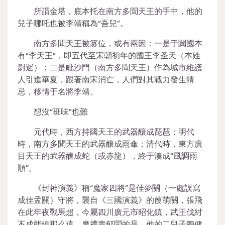
所謂金塔，底本托在南方多聞天王的手中，他的
兒子哪吒也被李靖稱為“吾兒”。
南方多聞天王被篡位，或有兩因：一是于闐國本
有“李天王”，即五代至宋朝初年的國王李圣天（本姓
尉遲）；二是毗沙門（南方多聞天王）作為城市維護
人引進華夏，跟著南宋消亡，人們對其戰力發生猜
忌，移情于名將李靖。
想沒“班味”也難
元代時，西方持國天王的武器釀成琵琶；明代
時，南方多聞天王的武器釀成雨傘；清代時，東方廣
目天王的武器釀成蛇（或赤龍），終于湊成“風調雨
順”。
《封神演義》稱“魔家四將”是佳夢關（一處誤寫
成佳孟關）守將，襲自《三國演義》的葭萌關，張飛
在此年夜戰馬超，今屬四川廣元市昭化鎮，武王伐紂
不成能繞那么遠。魔禮壽郁悶的是，他的二兒子獨健