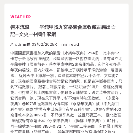
WEATHER
善本流浪——平館甲找九宮格聚會庫收藏古籍出亡
記–文史–中國作家網
admin
03/02/2025
1 min read
中國國度藏書樓加入我的最愛《永樂年夜典》224冊，此中有62
冊存于臺北故宮博物院。和這些古籍一路暫存臺北的，還有國立北
平藏書樓（國圖前身）善本甲庫中的2萬余冊精品，它們年夜多是
年夜內秘躲、國內外秘本，卻被奉上了橫跨承平洋的游輪，遠渡美
國。 從烽火中上海灘一別，這些善本離館已八十余年。文津街7
號，現在的國度藏書樓古籍館是它們的家，但是在琳瑯書庫內，只
剩下縮微膠片。 跟著古籍數字化，一張張“游子”照片，曾經化身萬
萬。但打量照片上的躲書章，仍難免五味雜陳：送走這些古籍時，
它們命懸一線，現在天下昇平，卻不知何時能回故鄉。 《永樂年
夜典》卷19735 從謎團到內情畢露 《永樂年夜典》被《不列顛百
科全書》稱為“世界有史以來最年夜的百科全書”。現在存世的400
余冊較本來的11095冊，不只微乎其微，並且只要正本。 臺北故宮
博物院躲有嘉靖正本《永樂年夜典》（簡稱《年夜典》）62冊，
同一編號為“平圖013150-013211”。“平圖”二字表白，它們屬于國立
北平藏書樓（簡稱平館）。 與年夜部門臺北故宮博物院文物分