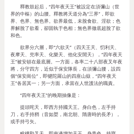
釋教鼓起后，“四年夜天王”被設定在須彌山（世
界的中樞）的山腰。釋教將天道分為“三界”，即欲
界、色界、無色界。欲界最低，未脫食欲、淫欲；色
界解脫了欲看，卻固執于色相；無色界徹底超脫了欲
和色。
欲界分六層，即“六欲天”（四天王天、忉利天、
夜摩天、兜率天、化樂天、他化安閒天），“四年夜天
王”被安頓在最底層。一方面，各率二十八部夜叉年夜
將，分守四方，近似于保安隊長，在須彌山腰，設四
個“保安崗位”，即犍陀羅山的四座山嶽，“四年夜天
王”各居其一；另一方面，承當在人世護法的職責。
“四年夜天王”的晚期抽像是：
提頭咤天，即西方持國天王。身白色，左手持
刀，右手持矟（音如槊，南北朝、隋唐時的長矛），
或手持弓矢。
毗樓勒叉天，即南邊增加天王。身青色，持寶