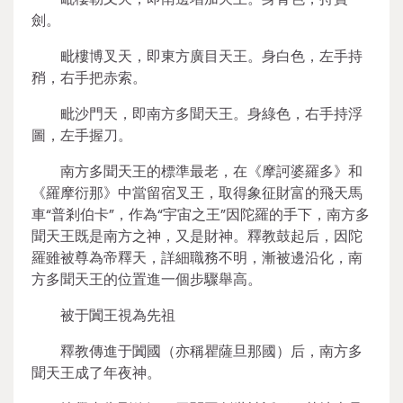
劍。
毗樓博叉天，即東方廣目天王。身白色，左手持
矟，右手把赤索。
毗沙門天，即南方多聞天王。身綠色，右手持浮
圖，左手握刀。
南方多聞天王的標準最老，在《摩訶婆羅多》和
《羅摩衍那》中當留宿叉王，取得象征財富的飛天馬
車“普剎伯卡”，作為“宇宙之王”因陀羅的手下，南方多
聞天王既是南方之神，又是財神。釋教鼓起后，因陀
羅雖被尊為帝釋天，詳細職務不明，漸被邊沿化，南
方多聞天王的位置進一個步驟舉高。
被于闐王視為先祖
釋教傳進于闐國（亦稱瞿薩旦那國）后，南方多
聞天王成了年夜神。