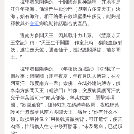
據學者朱剛鉤沉，于闐國創世神話稱，其地本是
汪洋年夜海，佛遣門生毗沙門（即南方多聞天王）決
海，始有海洋。相干繪畫在敦煌壁畫中多見，能夠是
釋教與外
交流
鄉晚期神話聯合的產品。
選南方多聞天王，因其戰斗力出眾。《慧聚寺天
王堂記》稱：“天王生于闐國，作童兒時，猶能血鏃射
妖，遂往走天竺，遇金仙子，授記護閻浮提，補多聞
王。”
據學者楊陽鉤沉，《年夜唐西域記》中記載了一
個故事：縛喝國（即年夜夏，年夜月氏人所建，在今
阿富汗、印度南方一帶）崇佛，在城外建納縛寺，供
奉南方多聞天王（毗沙門）神像，突厥統葉護可汗的
兒子肆葉護可汗“傾其部落，率其戎旅”，襲擊縛喝
國，“欲圖至寶”，雄師駐扎在納縛寺四周，夜晚肆葉
護可汗忽然夢見南方多聞天王，痛斥：“你有什么本
領，敢損壞神像？”用長戟貫徹胸背，可汗驚悟，便苦
肉痛，忙請僧人往寺中祭拜賠罪，“未及返命，已從殞
歿”。