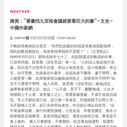
WEATHER
蔣寅：“看書找九宮格會議就要看巨大的書”–文史–
中國作家網
admin
03/20/2025
1 min read
千帆師長教師談次曾言：“你們此刻最好的就是有教員批駁指導，
我此刻教員都故往，有誰來指導我的不是呢？”（《立雪私記》
1985年11月12日）那時先師年七十三，此刻我還沒到教員的年事，
已深有同感。延君壽《須生常談》卷一云：“人到沒人敢說他不是
處，則日流于古怪而不自發，所以士有諍友也。從小有嚴師，有父
兄，自可受教。此病多在中暮年，自認為老于圓滑，邃于學問，無
人能更置一辭，此而無密友以婉致或明告之，其昏背尚可問乎!”此
言不只實用于學問，做人亦然。 延君壽《須生常談》雖為詩話，
論學每多精警之語，如云：“心不虛，意不下，斷斷無成。人生才
智稍稍上于人者，皆有傲人之心，然遇當服善處，不成不低首自謝
也。常人不願自道己短，必己無一長者也，作籠統樣子以罔人耳；
凡不願稱人之長，必己先有所短者也，作忌刻心地以自欺耳。”這
不單論學這般，推行到應世接物，小至友道，年夜至國交，無非小
樹屋都是這個事理。老是持我必無愆、過皆在彼的立場，畢竟是不
會上進的。 壞人只會變老，不會變好。此言看似很盡對，卻盡對
確切不移。人沒有生上去就壞的，正凡人初出錯誤，城市矯正并檢