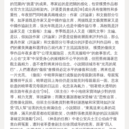
的范圍內“挑選”的成果。專家起的是把關的感化，包管獲獎作品都
在官方主流話語框架內。評選委員會成員[18]成分具有復雜性和多
重性，年夜部門同時兼具兩種成分：作家（評論家）和文藝部分引
導。如茅盾既是作家又是中國作協主席，周揚既是文藝實際家又是
中國作協副主席，張光年既是詩人也是中國作協引導，馮牧既是評
論家又是《文藝報》主編，李季既是詩人又是《國民文學》主編。
是以，假如說作家（評論家）評委是從藝術層面來評判作品，那么
兼具作家（評論家）和文藝部分引導成分的評委在評判作品時，他
們的審美興趣和選擇自己就代表了主流認識形狀。 獲獎的傷痕文
學作品年夜多遵守“公理克服險惡，光亮克服暗中”的敘事形式。主
人公在“文革”中深受身心的摧殘和不公平的待遇，但照舊佈滿著悲
觀主義精力，盡不會對將來掉往信念。小說開頭城市有“光亮的尾
巴”，人們遭遇的“傷痕”會獲得必定水平的修復和治愈，將來也是
一片光亮。《傷痕》中曉華與被打成叛徒的母親劃清界線。母親冤
案獲得平反后，曉華趕回上海但仍是沒能見到母親最后一面。悲哀
欲盡的曉華看完母親的日誌后，化悲哀為氣力，“朝著燈火透明的
南京路年夜步走往”[19]。《班主任》中小地痞宋寶琦缺少對的領
導，精力充實、笨拙蒙昧；而團支書謝惠敏深受極“左”思惟迫害，
思惟僵化固執。但班主任張教員對教導好謝惠敏和宋寶琦如許深
受“四人幫”迫害的先生佈滿信念，小說開頭，“東風送來沁鼻的花
噴鼻，滿天的星星都在眨眼歡笑，仿佛對張教員那美妙的設法賜與
著確定與激勵”[20]。《神圣的任務》中老公安兵士王公伯由于復
查白舜冤案，遭到省革委會副主任徐潤成等的危害。跟著“四人