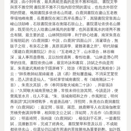
來說，由小到年夜，最具典範意義的是景不雅和地區。 書院文學
與景不雅空間 書院景不雅不只指內部空間的選址，也包含外部空
間的營建。 晚期書院多依傍名山而建。白鹿洞書院在廬山五老教
學場地峰南麓，岳麓書院在湘江西岸岳麓山下，嵩陽書院背靠嵩山
峻山頂顛峰，石鼓書院坐落在衡陽石鼓山上。書院選址依傍名山勝
跡，既受現代士人唸書山林風尚的影響，也與器重風水的堪輿不雅
念有關。最主要的是，山林闊別喧嘩，利于靜心唸書。南宋朱熹在
呈報朝廷的《白鹿洞牒》中說，白鹿洞“四面山川，清邃環合，無
販子之喧，有泉石之勝，真群居講學、避難著書之所”。明代胡儼
《重建白鹿洞書院記》亦云：“五老峰之下，山水環合，林谷幽
深，遠人事而盡塵氛，足以怡情適興，養性唸書。”山林是潛心問
學的佳境。 書院依傍山林，最宜吟詠和書寫，詩賦之作由是而
富。朱熹建武夷精舍于隱屏峰下，陸游《寄題朱元晦武夷精舍》詩
云：“師長教師結屋綠巖邊，讀《易》懸知屢盡編。不消采芝驚世
俗，恐人謗道是仙人。”張栻掌管城南書院，有《城南雜詠二十
首》。朱熹次其韻，作《奉同張敬夫城南二十詠》，并跋張詩
云：“久聞敬夫城南景物之勝，常恨未得往游其間。今讀是詩，便
覺風篁水月，往人不遠。”朱、張城南唱和之作，作風附近，明何
喬新謂“其詞渾樸戰爭，有盛唐品格”。淳熙間，朱熹在白鹿洞書院
作《白鹿洞賦》；嘉定間，張琚、羅思、姚鹿卿等人在流瑜伽教室
芳橋旁會講洞學畢，相與歌文公之賦；淳祐間，方岳作《白鹿洞后
賦》；明嘉靖間，張純跋《白鹿洞賦》，楊侃刻于石屏。一篇書院
賦，流播數百年，完成了經典化。 書院繁華和普及以后，不成能
都依傍名山，但選址仍以城市周邊的景致勝地為重要斟酌。如許既