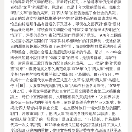
到領導新時代文學的感化。在新時代初期，不論是專家仍是通俗讀
者都是“文革”的親歷者、見證者，也是十年大難的受益者。傷痕文
學對“文革”創傷的揭穿、對“四人幫”的控告激起了全社會的共識，
讀者的普遍支撐和熱忱推舉使得“傷痕”題材作品的得票遠遠搶先。
恰是由於這類作品有普遍的群眾基本，即便在文藝界對“傷痕”題材
作品褒貶紛歧、繚繞傷痕文學能否是“裸露文學”的論爭比擬劇烈的
情形下，評委仍是對年夜部門這類作品賜與了承認。1978年全國優
良短篇小說評選開創了“專家與群眾相聯合”的評獎機制，使通俗讀
者的瀏覽興趣和訴求取得了表達空間，而專家則對群眾看法停止選
擇和整合，挑選出合適主流認識形狀請求的作品。是以，1978年全
國優良短篇小說評選中“傷痕文學”的勝出，是讀者群眾、專家評
委、當局意圖三股汗青協力配合感化的成果。 二、揭穿“傷痕”與瞻
望“將來”：獲獎傷痕文學的典范敘事 1976年10月“四人幫”倒臺，國
度各項任務的恢復與展開都以“撥亂歸正”為開始。1977年8月，中
共第十一次全國代表年夜會正式宣布“文革”以破壞“四人幫”為標志
停止[16]，大張旗鼓的揭批“四人幫”活動在社會各界睜開。1978年
5月27日，中國文學藝術界結合會第三屆全國委員會第三次擴展會
議上，時任中宣部副部長、文明部部長的黃鎮指出：“文藝界以後
和今后一個時代的甲等年夜事，依然是高舉毛主席的巨大旗號，把
揭批‘四人幫’的斗爭停止究竟……在文藝陣線打一場大張旗鼓的國民
戰鬥，沖破重重阻力，把‘四人幫’制造的各種凌亂加以廓清，把
被‘四人幫’倒置了的一切長短十足改正過去。”[17]是以，作為新時
代第一次文學評獎，1978年全國優良短篇小說評選被付與了加大力
度認識形狀導向的重擔，傷痕文學獲獎是評委在主流認識形狀承認