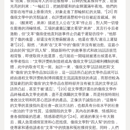
幫”毀滅，徐潤成等人的罪惡被檢舉，白舜的冤案獲得平反，迎接
光亮的到來：“一輪紅日，把她那暖和的金輝灑滿年夜地。他們的
背影在地平線上垂垂消失，好象走進了那輪鮮紅的太陽。”[21] 而
傷痕文學中的另類論述，在評獎經過歷程中往往被起首裁減。例
如，《醒來吧，弟弟》描述主人公在“文革”停止后，對人間一切發
生厭倦的消極情感。工場的盧書記屢次看望“弟弟”，其言行令后者
激動，但“文革”傷痕使他直到故事停止仍處于遲疑彷徨中，“他那
受了傷的魂靈，卻還沒有完整蘇醒過去，他還在‘塵凡’邊沿上遲疑
著”[22]。顯然，“弟弟”在“文革”中的“傷痕”并沒有被治愈。這篇小
說由於與“批評‘四人幫’，開啟新時代”的敘事形式和政治話語規范
相背叛，即便取得大批選票，也只能在一開端就被逐出候選名單。
有學者指出：“文學評獎軌制曾經成為‘傷痕文學’話語權利機制的載
體，此中的取舍可見一斑。如許一來，‘傷痕文學’話語就把寫‘文
革’‘傷痕’的文學作品加以區分，這一話語所凸起的文學作品就可以
經由過程文學評獎軌制博得國度主流認識形狀的承認，而那些較為
質疑劇烈的寫‘傷痕’的文學作品在那時卻并沒有被主流的文學史話
語所凸起，甚至于被‘遺忘’。”[23] 從文學獎評選出的傷痕文學作
品終極成為文學史經典，盡不是偶爾的文學景象，而是特按時期社
會政治文明和民眾心思訴求的產品。正像洪子誠指出的，“這幾年
的文學的直接指向是社會—政治方法的，也都具有分歧水平的社會
—政治的‘干涉’性質。這個階段的文學，其內在的事務、情感與社
會各個階級的思慮、情感基礎同步”[24]。經過的事況十年大難
后，國人急需感情宣泄和心思抵償。傷痕文學對“四人幫”的控告，
使專家和通俗讀者在“文革”中的憤激和冤枉獲得安慰。同時，人們