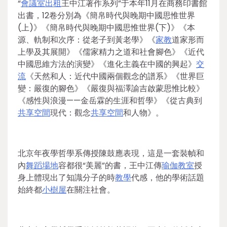
“
會議室出租
王中江著作系列”于本年11月在商務印書館
出書，12卷分別為《簡帛時代與晚期中國思惟世界
(上)》《簡帛時代與晚期中國思惟世界(下)》《本
源、軌制和次序：從老子到黃老學》《
家教
道家形而
上學及其展開》《儒家精力之道和社會腳色》《近代
中國思維方法的演變》《進化主義在中國的興起》
交
流
《天然和人：近代中國兩個觀念的譜系》《世界巨
變：嚴復的腳色》《嚴復與福澤諭吉啟蒙思惟比較》
《感性與浪漫——金岳霖的生涯和哲學》《從古典到
共享空間
現代：觀念
共享空間
和人物》。
北京年夜學哲學系傳授陳鼓應表現，這是一套裝幀和
內
舞蹈場地
容都很“美麗”的書，王中江傳
瑜伽教室
授
身上體現出了知識分子的時
教學
代感，他的學術話題
始終都
小樹屋
在關注社會。