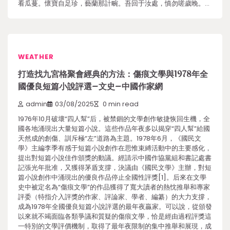
看瓜蔓。懷寶自足珍，藝蘭那計畹。吾回于汝處，慎勿嗟歲晚。…
WEATHER
打造找九宮格聚會經典的方法：傷痕文學與1978年全
國優良短篇小說評選–文史–中國作家網
admin
03/08/2025
0 min read
1976年10月破壞“四人幫”后，被禁錮的文學創作敏捷恢回生機，全
國各地涌現出大量短篇小說。這些作品年夜多以揭穿“四人幫”給國
天然成的創傷、訓斥極“左”道路為主題。1978年6月，《國民文
學》主編李季有感于短篇小說創作在思惟束縛活動中的主要感化，
提出對短篇小說佳作頒獎的動議。經請示中國作協黨組和書記處書
記張光年批准，又獲得茅盾支撐，決議由《國民文學》主辦，對短
篇小說創作中涌現出的優良作品停止全國性評獎[1]。后來在文學
史中被定名為“傷痕文學”的作品獲得了寬大讀者的熱忱推舉和專家
評委（特指介入評獎的作家、評論家、學者、編纂）的大力支撐，
成為1978年全國優良短篇小說評選的最年夜贏家。可以說，從頒發
以來就不竭面臨各類爭議和質疑的傷痕文學，恰是經由過程評獎這
一特別的文學評價機制，取得了最年夜限制的集中推舉和展現，成