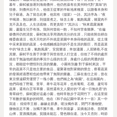
暮年，蘇軾被放逐到海南儋州，他仍然葆有在黃州時代對“真味”的
領會。到儋州后不久，他借王從軍的半畝地來種菜，以贍養本身和
兒子蘇過。為了留念此事，他寫有《擷菜》一詩。其詩序為：“夜
半喝酒，無以解酒，則擷菜煮之。味含土膏，氣飽風露，雖粱肉不
克不及及也。人生須底物，而更貪耶？”其詩云：“秋來霜露滿東
園，蘆菔生兒芥有孫。我與何曾統一飽，不知何苦食雞豚。”在偏
僻儋州仍然清貧，蘇軾無法享用酒肉充分的生涯，只能依附自耕自
種委曲過活，他天天吃的不外就是菜園中本身蒔植的蔬菜。從土壤
中采來新穎的蔬菜，令他感觸感染到的不是生涯的艱巨，而是蔬菜
中的“味含土膏，氣飽風露”。安貧樂道，奔放瀟灑，人居陋巷,不改
其樂。蘇軾平生善于并樂于與世俗世人打交道，但他了不得的處所
就在于無論他經過的事況什么樣的生涯，身處什么樣的周遭的狀
況，都能從中體悟到生涯的樂趣。 小園有別趣 對于蘇軾來說，平
常的蔬菜不只是他主要的食品，凝聚著他對家鄉的懷念，察看蔬菜
的發展經過歷程也給他帶來了無限的樂趣。二蘇在進仕之前，曾在
東京懷遠驛旁運營了一塊小圃，他們稱之為“南園”。在這南園內，
他們蒔植了野菊、萱草、牽牛花等花草，也有葡萄、石榴、蘆筍等
蔬果，還有白芷等草藥，當然還有文人愛好的“不成一日無此君”的
青翠綠竹。蘇軾愛好這處小園，他時常散步于花間竹下，在這里留
下有數舒服美妙的時間。他在《和子由記園中草木十一首》其一中
寫道： 煌煌帝王都，赫赫走群彥。嗟汝獨作甚，閉門不雅物變。
微物豈足不雅，汝獨不雅不倦。牽牛與葵蓼，采摘進詩卷。吾聞東
山傅，置酒攜燕婉。貧賤未能忘，聲色聊自遣。汝今又否則，時節