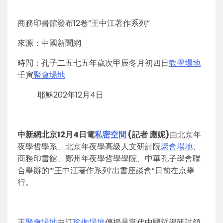
商務印書館發布12卷“王中江著作系列”
來源：中國新聞網
時間：孔子二五七五年歲次甲辰冬月初四日
教學場地
壬寅
聚會場地
耶穌202年12月4日
中新網北京12月4日電
私密空間
(記者 應妮)
由北京年
夜學哲學系、北京年夜學高級人文研討院
聚會場地
、
商務印書館、鄭州年夜學哲學學院、中華孔子學會聯
合舉辦的“‘王中江著作系列’出書座談會”日前在京舉
行。
王
聚會場地
中江
瑜伽場地
傳授是當代中國哲學研討領