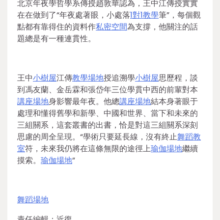
北京年夜學哲學系傳授趙敦華認為，王中江傳授實實
在在做到了“年夜處著眼，小處落
1對1教學
筆”，每個觀
點都有靠得住的資料作
私密空間
為支撐，他關注的話
題總是有一種連貫性。
王中
小樹屋
江傳
教學場地
授追溯學
小樹屋
思歷程，談
到馮友蘭、金岳霖和張岱年三位學貫中西的前輩對本
講座場地
身影響最年夜。他總
講座場地
結本身著眼于
處理和懂得舊學和新學、中國和世界、當下和未來的
三組關系，這套叢書的出書，恰是對這三組關系深刻
思慮的周全呈現。“學術只要延長線，沒有終止
舞蹈教
室
符，未來我仍將在這條無限的途徑上
瑜伽場地
繼續
摸索。
瑜伽場地
”
舞蹈場地
責任編輯：近復