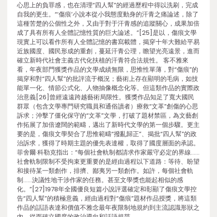
心思上的負罪感，也在清理“四人幫”的經過歷程中得以洗刷，完成
自我的更生。“‘傷痕’小說本從小我態度動身的汗青之痛論述，除了
這種苦楚的公個性之外，又由于對于汗青感的追蹤關心，成果加倍
成了具有所有人全體記憶性質的巨大論述。”[25]是以，傷痕文學
現實上可以看作所有人全體記憶的書寫載體，揭穿十年大難給平易
近族國度、國民形成的重創，蔓延汗青公理，瞻望光亮遠景，進而
確立新時代社會主義古代化扶植的汗青符合法規性。 客不雅來
看，年夜部門獲獎作品的文學成績無限，思惟性單薄，對“傷痕”的
揭穿和對“四人幫”的批評流于概況；藝術上存在顯明的毛病，如技
能單一化、情節公式化、人物抽像概念化等。但這類作品的實際政
治意義[26]曾經遠遠跨越藝術局限性。獲獎作品知足了寬大國民
群眾（包含文學專門研究職員和通俗讀者）療救“文革”創傷的心思
訴求；沖擊了僵化保守的“文革”文學，打破了題材禁區，為文藝創
作拓展了加倍遼闊的範疇，邁出了新時代文學的第一個步驟。更主
要的是，傷痕文學契合了思惟範疇“撥亂歸正”、揭批“四人幫”的政
治訴求，獲得了時期主題的優先表達權，取得了國度層面的承認。
菲舍爾·科勒克指出：“每個社會軌制都請求作家嚴守必定的界線……
社會軌制限制不受拘束更重要的是經由過程以下道路：等待、盼望
和接待某一類創作，排擠、鄙夷另一類創作。如許，每個社會軌
制……決議性地干涉作家的任務。甚至文學獎也能起相似的感
化。”[27]1978年全國優良短篇小說評選確定和彰顯了傷痕文學控
告“四人幫”的積極意義，經由過程對“傷痕”題材作品授獎，將這類
作品的話語表達和價值不雅念最年夜限制地規約到主流認識形狀之
內，從而確立國度的政治導向和話語規范。…