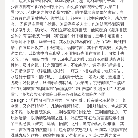
曲，魚戲人從碧沼不雅。略坐花墩斜月照，冬林翠繞竹千竿。”不
少書院都有相似的系列景不雅。而更多的書院未必有“八景”“十
景”之名，但林泉之勝簡直是“標配”。哪怕是地處阛阓的書院，自
己往往也是園林勝跡、微型山川，師生可于此中俯仰六合、感念古
今。 即便是主意專心唸書、無需游息的人士，也無法完整謝絕園
林的吸引力。清代朱一深創立新淦凝秀書院，他擬定的《凝秀書院
公約》有“謹收支”一則，稱“昔董仲舒下帷奮發，三年不窺園圃；
管寧足不下樓，坐穿一榻，其收視反聽為何如”，故而“諸生既進門
墻，自宜鍵戶攻苦，拒絕聞見，品德詩書，其中自有真樂，又奚佚
游為也”。以為書中自有真樂，不用把時光用在游覽上。可接上去
又說，“余于書院內構一樓，諸生誦讀之暇，或恣不雅眺以陶適其
性格，發其奇氣，較之阛阓雜沓，不猶愈乎”。這座樓即靜遠樓，
朱氏后來寫了《靜遠樓八景詩》，序云：“樓名靜遠，地頗清佳，
水送綠于欞間；攜將風月，山橫青于幾上……署為八景，蓋選勝而
尤奇；吟得數章，終圖形而弗肖爾。”八景者，“秀嶺晴嵐”“玉溪環
帶”“銀岡煙雨”“楓岡瀑布”“南浦溪聲”“東山松韻”“虹堤夜月”“天柱積
雪”。 清代武昌江漢書院山長王心敬曾談及書院的空間
design：“凡門前內甬道兩旁、堂前堂后，必廣樹松柏杉槐；于其
空閑，又必蒔植諸竹。凡池皆種蓮植芡。一則扶植樹木，使成蔚蔥
之不雅，以增書院景象，二則春夏藉竹樹之陰，三則誦讀之余，可
玩物適情，以助清逸瀟灑之性耳。私密空間”在他所言書院景不雅
的三點意義（審美、遮陰、怡情）之外，還有兩點可以彌補。 其
一，書院外部的微型山川，也有啟發文思之用。王同為《紫陽書院
課藝九集》作序，稱院中“螺泉，涓潔漣漪，可以狀文思之泉涌