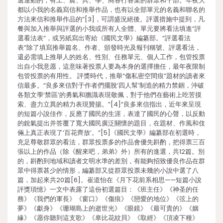
選運動的，有工、農、兵、學、商各行各業的群眾和干部。年夜大
都以小我的名義寫信和推舉作品，也有以全部單元的名義和聯名的
方法來信和推舉作品的”[3]，可謂盛況絕後。評選措施中提到，凡
餐與加入推舉與評選的小我或所有人全體、單元要將看法填進“評
選看法表”，或另紙寫出寄給《國民文學》編纂部。“評選看法
表”除了填寫推舉篇名、作者、頒發時光及報刊稱號、評選看法，
還必需填上推舉人的姓名、性別、任務單元、個人工作，包管投票
出自小我意愿，這意味著投票人要為本身的選擇擔任，最年夜限制
包管投票的有用性。 評獎時代，推舉“傷私密空間痕”題材的讀者來
信最多。“良多來信對于作者們擺脫‘四人幫’制造的精力禁錮，沖破
各類文學‘禁區’的勇氣和膽識表現敬佩，對于他們在藝術上吃苦摸
索、盡力立異的精力表現贊揚。”[4]“良多來信指出，近年來呈現
的短篇小說佳作，反應了國民的生涯，表達了國民的心聲，以反動
的銳氣提出并答覆了寬大國民廣泛關懷的題目，在題材、作風和伎
倆上真正表現了‘百花齊放’。”[5]《國民文學》編纂部在初選時，
充足尊敬群眾的看法，群眾投票多的作品會優先斟酌，把得票三百
張以上的作品（除《醒來吧，弟弟》外）所有的進選，共12篇。別
的，斟酌到地域和讀者文明水準的差別，有能夠招致優良作品在群
眾中得票甚少的情形，編纂部又從群眾投票未幾的小說中選了八
篇，加起來共20篇[6]。崔道怡在《月下花前系相思——短篇小說
評獎瑣憶》一文中表露了這份初選篇目：《班主任》《神圣的任
務》《我們的軍長》《窗口》《傷痕》《戀愛的地位》《弦上的
夢》《獻身》《珊瑚島上的逝世光》《眼鏡》《最可貴的》《姻
緣》《愿你聽到這支歌》《皋比花紋貝》《取經》《頂凌下種》