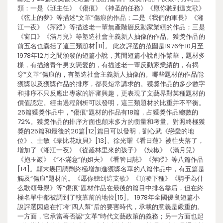
類：一是《班主任》《傷痕》《神圣的任務》《愿你聽到這支歌》
《弦上的夢》等描述“文革”傷痕的作品；二是《我們的軍長》《湘
江一夜》《萍蹤》等描述老一輩無產階層反動家業績的作品；三是
《窗口》《滿月兒》等塑造社會主義新人抽像的作品。獲獎作品的
前五名也囊括了這三類題材[11]。 此次評選的范圍是1976年10月至
1978年12月之間頒發的短篇小說，其間短篇小說創作繁華，題材多
樣，有描繪青年男女戀愛的，有描述老一輩反動家業績的，有揭
穿“文革”傷痕的，有塑造社會主義新人抽像的。哪些題材的作品能
獲獎以及獲獎作品的排序，都長短常講求的。獲獎作品的多少數字
和排序不只反應出專家的評審興趣，更表現了文藝界對某種題材的
價值認定。經由過程剖析可以發明，這三類題材的比重并不平衡。
25篇獲獎作品中，“傷痕”題材的作品有18篇，占獲獎作品總數的
72%。獲獎作品的排序方面也顛末多方的衡量和考量。對照終極獲
獎的25篇和最後的20篇[12]篇目可以發明，劉心武《戀愛的地
位》、士敏《皋比花紋貝》[13]、徐光耀《看日蓮》被往失落了，
增加了《湘江一夜》《從叢林里來的孩子》《辣椒》《滿月兒》
《抱玉巖》《“不滿意”的姐夫》《看管日誌》《萍蹤》等八篇作品
[14]。顛末幾回調劑終極增加進獲獎名單的八篇作品中，有五篇是
觸及“傷痕”題材的。《愿你聽到這支歌》《頂凌下種》《騎手為什
么歌頌母親》等“傷痕”題材作品在最後的篇目中排名靠后，但在終
極名單中都被調到了較靠前的地位[15]。 1978年全國優良短篇小
說評選因處在打垮“四人幫”后的要害時代，承載的意義是嚴重的。
一方面，它承當著否認“文革”時代文藝政策的義務；另一方面也起