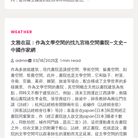
WEATHER
文雅在茲：作為文學空間的找九宮格空間書院–文史–
中國作家網
admin
03/18/2025
1 min read
作為多效能建筑，現代書院是講授空間、學術空間、躲書空間、刻
書空間、祭奠空間。此外，書院也是文學空間，它和販子、村落、
寺廟、官廳、幕府、棘闈、旅途等場合，配合構成了文學世界的多
樣圖景。 作為文學空間的書院，其空間概念天然以書院建筑為焦
點，同時又不囿于建筑自己。例如，清末王闿運赴江西講學，衡陽
船山書院諸生李金戣、張登壽從行，旅途中，師長教師為兩位門生
講《詩經》；杭州詁經精舍開辦兩年后，俞樾作《詁經精舍歌》
《與客談詁經精舍往事》等詩；袁嘉谷在japan(日本)與昆明經正
書院同窗聚首，作《經正書院故人故交游japan(日本)國者十數
人，同飲拍照，補作同門錄，題后二首》詩。這些運動產生在書院
之外，但在文脈上仍附屬于船山、詁經、經正書院。也就是說，書
院的文學空間可以跟著師生的運動而充足延展。從文學空間的范圍