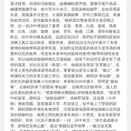
蒿涼餅滑。宿酒初消春睡起，細履幽畦掇芳辣。茵陳甘菊不負渠，
繪縷堆盤纖手抹。南方苦冷今未已，雪底波棱如鐵甲。豈如吾蜀富
冬蔬，霜葉露牙冷更茁。久拋菘葛猶細事，苦筍江豚那忍說。來歲
投劾徑須回，莫待齒搖并發脫。”蘇軾因目擊春菜而生發思鄉之
情，在一首詩中便描述了蔓菁、韭菜、青蒿、白菜、葛根、噴鼻
薺、白魚、涼餅、茵陳、波棱、苦筍、鲙縷、江豚、酒等15種食品
飲品，此中有10種為蔬菜。品讀這首詩詞，我們似乎能聞到蔬菜的
清爽之氣正溢出紙張，撲鼻而來。 蘇軾在詩文作品中展示了本身
廣博的植物學和蔬菜學常識，但他對這些蔬菜的描述不是常識的堆
疊和信息的枚舉，而是有本身奇特的親身領會1對1教學和感情表達
的，所以他描述植物時無比活潑細膩，他筆下的這些生靈也有了感
情的溫度。好比在這首《春菜》中，他描述韭黃說“韭芽戴土”，韭
芽身上黃色的構成道理為遮光，重要做法是培土籠罩。“戴土”，即
佈滿性命力的韭黃正破土而出。描述蕨菜時，蘇軾說“拳如蕨”，描
述初生的蕨菜就像小兒的拳頭，努著勁兒向外擴大。明明是“蕨如
拳”，在蘇軾的筆下卻變為“拳如蕨”，這種用法別致奇特，讓人想
起杜甫的經典名句：“噴鼻稻啄余鸚鵡粒,碧梧棲老鳳凰枝。”描述雪
中的菠菜，蘇軾說：“波棱如鐵甲”。波棱即菠菜，從波斯（今伊
朗）傳進我國。菠菜傲霜斗雪，昂首挺立，似乎披上了堅固的鎧
甲。蘇軾調動本身的多種感官，活潑逼真地講座場地描繪出這些蔬
菜的樣貌特征，翰墨之間也飽含著本身的一片密意。老友黃庭堅與
他唱和，寫有《次韻子瞻春菜》一詩，詩中有言：“南方春蔬嚼冰
雪，妍熱思采南山蕨”，還說“萬錢自是宰相事，一飯且從吾黨