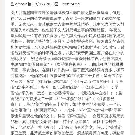
admin
03/22/2025
1 min read
文人以翰墨圖畫表達的清雅世界似乎離口腹之欲比擬遠遠，但是，
在北宋以來的詩文繪畫傳統中，蔬菜這一題材卻遭到了別樣的器
重。元代以來，畫菜成為文人畫中的主流情勢，此中包含著文人對
蔬菜的奇特熟悉，也包括了文人對躬耕之事的深層體悟。 年夜文
豪蘇軾是一位有名的美食家，他的詩文作品中良多也都和種菜與菜
園相干。觀賞這些詩文，不只可以清楚豐盛多彩、興趣實足的蔬菜
和美食常識，也可以感觸感染蘇軾輾轉分歧處所時的心坎感情，感
悟他對天然草木的靜不雅立場，以及那安于田園生涯并樂在此中的
開朗境界。 密意寄菜蔬 蘇軾對種菜一事愛好極年夜，他曾在詩文
中說“細雨郊園聊種菜”（《次韻楊褒初春》），由此可見他對耕耕
田園一事的偏心。在蘇軾的作品中，關于蔬菜的詩詞有良多，據不
完整統計，他的詩詞中直接呈現“菜”字的有三十多首；呈現“筍”字
的有六十多首，如“新筍出林噴鼻”（《年夜老寺竹間閣子》）；呈
現“瓜”字的有三十多首，如“瓜蔓網疏籬”（《江村二首》）；呈
現“韭”字的有十幾首，如“春盤得青韭”（《元祐九年立春》）；呈
現“蔥”字的有接近二十首，如“一杯湯餅潑油蔥”（《和參廖見
寄》）；呈現“姜”字的有三十多首，如“老妻沖弱不知愛，一半已
進姜鹽煎”（《和蔣夔寄茶》），此外，“柿”“豆”“椒”“椿”“芋”等字
眼也常呈現在他的詩文中。翻看《蘇軾選集》，會發明良多蔬果的
品種，真可謂是“文豪愛田事，詩中百蔬噴鼻”。 蘇軾于徐州任上
時，已經寫過一首《春菜》，此時正值春夏之交。詩云：“蔓菁宿
根已生葉，韭芽戴土拳如蕨瑜伽教室。爛烝噴鼻薺白魚肥，碎點青