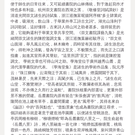
便于師生的日常往來，又可延續書院的山林傳統，對于激起寫作才
情也多有利益。杭州崇文書院在西湖之濱，《敬修堂詞賦課鈔》是
清道光間崇文諸生的詩賦集，浙江巡撫富呢揚阿序稱“多士肄業此
中者，吸湖光，飲山淥，于舉業外率工詩古文詞”。湖光山淥利于
詩詞歌賦，這好懂得，古來詩人得山河之助者甚多。值得留意的
是，它能夠還利于舉業文章共享空間。《崇文書院課藝九集》是光
緒間崇文諸生的陳腔濫調文集，浙江巡撫葉赫崧駿序云：“崇文依
山面湖，舉凡風云幻化，林木幽奇，四時皆有其佳致。諸生游息此
中，得乾坤之清氣，發為宇宙之至文，不貌襲先正，而先正之口講
指畫，如進其室而承其謦欬。”這里所謂“至文”，指的就是陳腔濫
調文。 學術文章也可得山河之助。學海堂位于廣州越秀山麓，是
清代漢學書院的代表。《學海堂集》是諸生的學術作品集，阮元序
云：“珠江獅海，云濤飛泛于其前；三城萬井，煙靄開闔于其下。
茂林暑昃，先來天際之涼；高闌夕風，已生海上之月。”諸生在此
山堂，不雅覽潮汐，“登高者賦其所能，不雅瀾者得其為術，息焉
游焉，不亦傳之久而行之遠歟”。 書院扶植重內部選址，更重外部
景不雅的營建。岳麓書院內原有留念“朱張會講”的“飲馬池”，清乾
隆間在池上建有草亭，嘉慶間重建，更名“風雩亭”，其得名來自
《論語》中的“吾與點也”。“曾點景象”也成為書院的廣泛尋求，一
個詳細表示就是著意于建造池亭園圃，以便諸生登眺游息。 風雩
亭四周種有柳樹，“柳塘煙曉”即為岳麓書院八景之一。院生俞超有
《岳麓八景》詩，將八景融進一首七律：“曉煙低護柳塘寬，桃塢
霞烘一色丹。路繞桐陰芳徑別，噴鼻生荷岸晚風摶。泉叫澗并青山