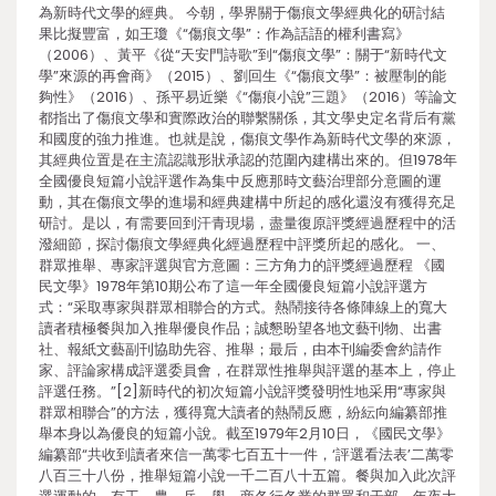
為新時代文學的經典。 今朝，學界關于傷痕文學經典化的研討結
果比擬豐富，如王瓊《“傷痕文學”：作為話語的權利書寫》
（2006）、黃平《從“天安門詩歌”到“傷痕文學”：關于“新時代文
學”來源的再會商》（2015）、劉回生《“傷痕文學”：被壓制的能
夠性》（2016）、孫平易近樂《“傷痕小說”三題》（2016）等論文
都指出了傷痕文學和實際政治的聯繫關係，其文學史定名背后有黨
和國度的強力推進。也就是說，傷痕文學作為新時代文學的來源，
其經典位置是在主流認識形狀承認的范圍內建構出來的。但1978年
全國優良短篇小說評選作為集中反應那時文藝治理部分意圖的運
動，其在傷痕文學的進場和經典建構中所起的感化還沒有獲得充足
研討。是以，有需要回到汗青現場，盡量復原評獎經過歷程中的活
潑細節，探討傷痕文學經典化經過歷程中評獎所起的感化。 一、
群眾推舉、專家評選與官方意圖：三方角力的評獎經過歷程 《國
民文學》1978年第10期公布了這一年全國優良短篇小說評選方
式：“采取專家與群眾相聯合的方式。熱鬧接待各條陣線上的寬大
讀者積極餐與加入推舉優良作品；誠懇盼望各地文藝刊物、出書
社、報紙文藝副刊協助先容、推舉；最后，由本刊編委會約請作
家、評論家構成評選委員會，在群眾性推舉與評選的基本上，停止
評選任務。”[2]新時代的初次短篇小說評獎發明性地采用“專家與
群眾相聯合”的方法，獲得寬大讀者的熱鬧反應，紛紜向編纂部推
舉本身以為優良的短篇小說。截至1979年2月10日，《國民文學》
編纂部“共收到讀者來信一萬零七百五十一件，‘評選看法表’二萬零
八百三十八份，推舉短篇小說一千二百八十五篇。餐與加入此次評