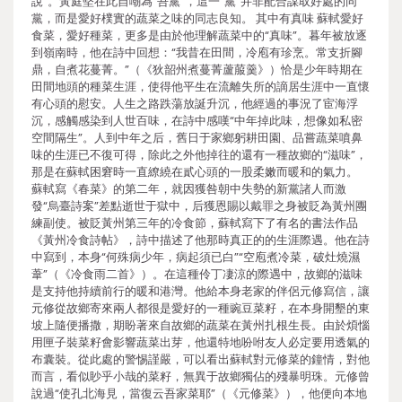
說”。黃庭堅在此自嘲為“吾黨”，這一“黨”并非配合謀取好處的同
黨，而是愛好樸實的蔬菜之味的同志良知。 其中有真味 蘇軾愛好
食菜，愛好種菜，更多是由於他理解蔬菜中的“真味”。暮年被放逐
到嶺南時，他在詩中回想：“我昔在田間，冷庖有珍烹。常支折腳
鼎，自煮花蔓菁。”（《狄韶州煮蔓菁蘆菔羹》）恰是少年時期在
田間地頭的種菜生涯，使得他平生在流離失所的謫居生涯中一直懷
有心頭的慰安。人生之路跌蕩放誕升沉，他經過的事況了宦海浮
沉，感觸感染到人世百味，在詩中感嘆“中年掉此味，想像如私密
空間隔生”。人到中年之后，舊日于家鄉躬耕田園、品嘗蔬菜噴鼻
味的生涯已不復可得，除此之外他掉往的還有一種故鄉的“滋味”，
那是在蘇軾困窘時一直繚繞在貳心頭的一股柔嫩而暖和的氣力。
蘇軾寫《春菜》的第二年，就因獲咎朝中失勢的新黨諸人而激
發“烏臺詩案”差點逝世于獄中，后獲恩賜以戴罪之身被貶為黃州團
練副使。被貶黃州第三年的冷食節，蘇軾寫下了有名的書法作品
《黃州冷食詩帖》，詩中描述了他那時真正的的生涯際遇。他在詩
中寫到，本身“何殊病少年，病起須已白”“空庖煮冷菜，破灶燒濕
葦”（《冷食雨二首》）。在這種伶丁凄涼的際遇中，故鄉的滋味
是支持他持續前行的暖和港灣。他給本身老家的伴侶元修寫信，讓
元修從故鄉寄來兩人都很是愛好的一種豌豆菜籽，在本身開墾的東
坡上隨便播撒，期盼著來自故鄉的蔬菜在黃州扎根生長。由於煩惱
用匣子裝菜籽會影響蔬菜出芽，他還特地吩咐友人必定要用透氣的
布囊裝。從此處的警惕謹嚴，可以看出蘇軾對元修菜的鐘情，對他
而言，看似眇乎小哉的菜籽，無異于故鄉獨佔的殘暴明珠。元修曾
說過“使孔北海見，當復云吾家菜耶”（《元修菜》），他便向本地