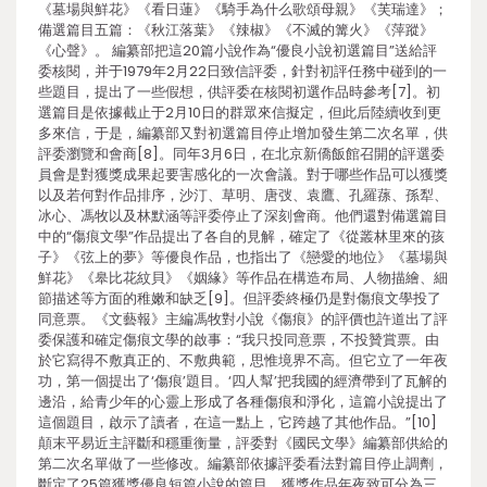
《墓場與鮮花》《看日蓮》《騎手為什么歌頌母親》《芙瑞達》；
備選篇目五篇：《秋江落葉》《辣椒》《不滅的篝火》《萍蹤》
《心聲》。 編纂部把這20篇小說作為“優良小說初選篇目”送給評
委核閱，并于1979年2月22日致信評委，針對初評任務中碰到的一
些題目，提出了一些假想，供評委在核閱初選作品時參考[7]。初
選篇目是依據截止于2月10日的群眾來信擬定，但此后陸續收到更
多來信，于是，編纂部又對初選篇目停止增加發生第二次名單，供
評委瀏覽和會商[8]。同年3月6日，在北京新僑飯館召開的評選委
員會是對獲獎成果起要害感化的一次會議。對于哪些作品可以獲獎
以及若何對作品排序，沙汀、草明、唐弢、袁鷹、孔羅蓀、孫犁、
冰心、馮牧以及林默涵等評委停止了深刻會商。他們還對備選篇目
中的“傷痕文學”作品提出了各自的見解，確定了《從叢林里來的孩
子》《弦上的夢》等優良作品，也指出了《戀愛的地位》《墓場與
鮮花》《皋比花紋貝》《姻緣》等作品在構造布局、人物描繪、細
節描述等方面的稚嫩和缺乏[9]。但評委終極仍是對傷痕文學投了
同意票。《文藝報》主編馮牧對小說《傷痕》的評價也許道出了評
委保護和確定傷痕文學的啟事：“我只投同意票，不投贊賞票。由
於它寫得不敷真正的、不敷典範，思惟境界不高。但它立了一年夜
功，第一個提出了‘傷痕’題目。‘四人幫’把我國的經濟帶到了瓦解的
邊沿，給青少年的心靈上形成了各種傷痕和淨化，這篇小說提出了
這個題目，啟示了讀者，在這一點上，它跨越了其他作品。”[10]
顛末平易近主評斷和穩重衡量，評委對《國民文學》編纂部供給的
第二次名單做了一些修改。編纂部依據評委看法對篇目停止調劑，
斷定了25篇獲獎優良短篇小說的篇目。獲獎作品年夜致可分為三