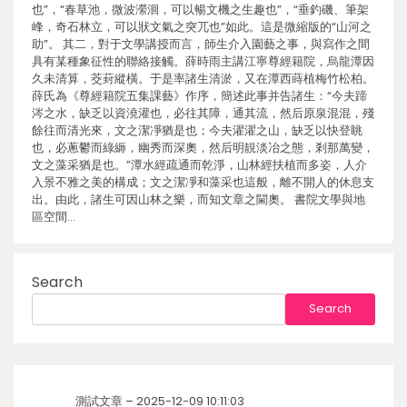
也”，“春草池，微波瀠洄，可以暢文機之生趣也”，“垂釣磯、筆架
峰，奇石林立，可以狀文氣之突兀也”如此。這是微縮版的“山河之
助”。 其二，對于文學講授而言，師生介入園藝之事，與寫作之間
具有某種象征性的聯絡接觸。薛時雨主講江寧尊經籍院，烏龍潭因
久未清算，茭葑縱橫。于是率諸生清淤，又在潭西蒔植梅竹松柏。
薛氏為《尊經籍院五集課藝》作序，簡述此事并告諸生：“今夫蹄
涔之水，缺乏以資澆灌也，必往其障，通其流，然后原泉混混，殘
餘往而清光來，文之潔凈猶是也；今夫濯濯之山，缺乏以快登眺
也，必蔥鬱而綠縟，幽秀而深奧，然后明靚淡冶之態，剎那萬變，
文之藻采猶是也。”潭水經疏通而乾淨，山林經扶植而多姿，人介
入景不雅之美的構成；文之潔凈和藻采也這般，離不開人的休息支
出。由此，諸生可因山林之樂，而知文章之閫奧。 書院文學與地
區空間…
Search
Search
測試文章 – 2025-12-09 10:11:03