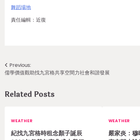
舞蹈場地
責任編輯：近復
Post
Previous:
儒學價值觀助找九宮格共享空間力社會和諧發展
navigation
Related Posts
WEATHER
WEATHER
紀找九宮格時租念顏子誕辰
嚴家炎：穆