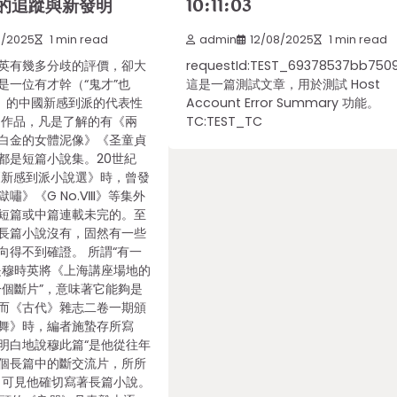
的追蹤與新發明
10:11:03
1/2025
1 min read
admin
12/08/2025
1 min read
英有幾多分歧的評價，卻大
requestId:TEST_69378537bb750
是一位有才幹（“鬼才”也
這是一篇測試文章，用於測試 Host
罷）的中國新感到派的代表性
Account Error Summary 功能。
的作品，凡是了解的有《兩
TC:TEST_TC
白金的女體泥像》《圣童貞
都是短篇小說集。20世紀
《新感到派小說選》時，曾發
嘯》《G No.Ⅷ》等集外
短篇或中篇連載未完的。至
長篇小說沒有，固然有一些
向得不到確證。 所謂“有一
是穆時英將《上海講座場地的
一個斷片”，意味著它能夠是
而《古代》雜志二卷一期頒
舞》時，編者施蟄存所寫
明白地說穆此篇“是他從往年
個長篇中的斷交流片，所所
。可見他確切寫著長篇小說。