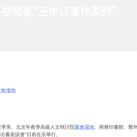
格空間卷“王中江著作系列”
聚會場地
哲學系、北京年夜學高級人文研討院
聚會場地
、商務印書館、鄭
’出書座談會”日前在京舉行。