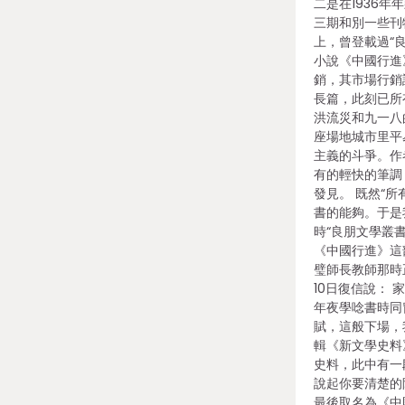
二是在1936
三期和別一些刊
上，曾登載過“
小說《中國行進
銷，其市場行銷
長篇，此刻已所
洪流災和九一八
座場地城市里平
主義的斗爭。作
有的輕快的筆調
發見。 既然“所
書的能夠。于是我
時“良朋文學叢
《中國行進》這
璧師長教師那時
10日復信說： 
年夜學唸書時同
賦，這般下場，
輯《新文學史料
史料，此中有一
說起你要清楚的
最後取名為《中