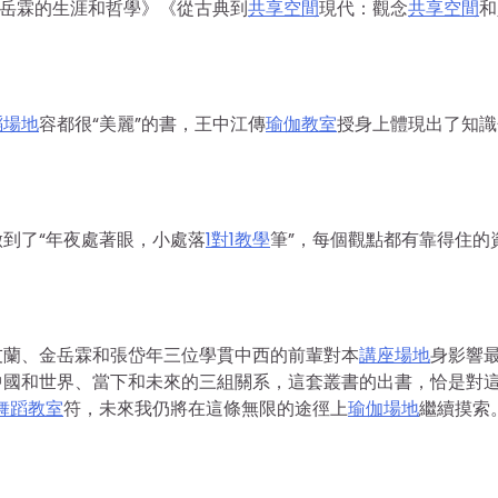
金岳霖的生涯和哲學》《從古典到
共享空間
現代：觀念
共享空間
和
蹈場地
容都很“美麗”的書，王中江傳
瑜伽教室
授身上體現出了知識
到了“年夜處著眼，小處落
1對1教學
筆”，每個觀點都有靠得住的
友蘭、金岳霖和張岱年三位學貫中西的前輩對本
講座場地
身影響
中國和世界、當下和未來的三組關系，這套叢書的出書，恰是對
舞蹈教室
符，未來我仍將在這條無限的途徑上
瑜伽場地
繼續摸索