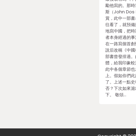
勵他寫的。那時
斯（John Do
賞，此中一部書
往看了，就預備
地寫中國，把時
者本身經過的事
在一路寫個首創
說后改稱《中國
部書曾發排過。
體，給我印象較
此中各個章節也
上。假如你們此
了。上述一點史
否？下次如來滬
下。 敬頌…