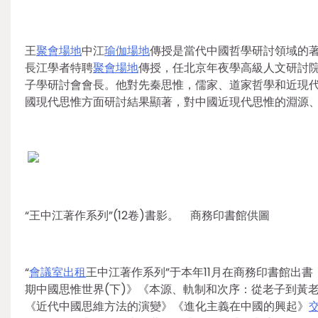
王
聚會場地
中江
瑜伽場地
傳授是當代中國哲學研討領域的
長江學者特聘
聚會場地
傳授，任北京年夜學高級人文研討
子學研討會會長。他對先秦思惟，儒家、道家哲學和近現
國現代思惟方面研討結果顯著，對中國近現代思惟的淵源
“王中江著作系列”(12卷)書影。 商務印書館供圖
“
會議室出租
王中江著作系列”于本年11月在商務印書館出書
期中國思惟世界(下)》《本源、軌制和次序：從老子到黃
《近代中國思維方法的演變》《進化主義在中國的興起》