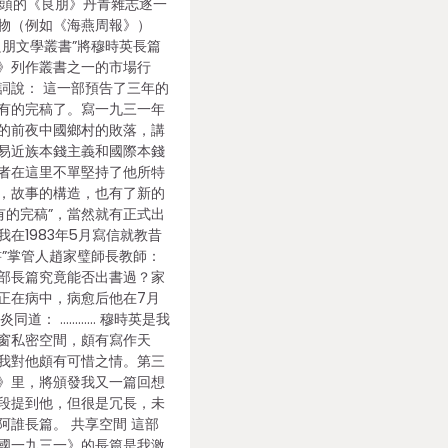
年年頭的《良朋》丹青雜志逐一
物（例如《海燕周報》）
良朋文學叢書”將穆時英長篇
》列作叢書之一的市場行
詞說： 這一部預告了三年的
有的完稿了。寫一九三一年
的前夜中國鄉村的敗落，講
易近族本錢主義和國際本錢
者在這里不單堅持了他所特
，故事的構造，也有了新的
有的完稿”，當然就有正式出
在1983年5月寫信就教昔
書”掌管人趙家璧師長教師：
部長篇究竟能否出書過？家
正在病中，病愈后他在7月
家炎同道： ………… 穆時英是我
窗私密空間，頗有寫作天
我對他頗有可惜之情。第三
》里，將頒發我又一篇回想
段提到他，但很是冗長，未
阿誰長篇。 共享空間 這部
國一九三一》的長篇是我激