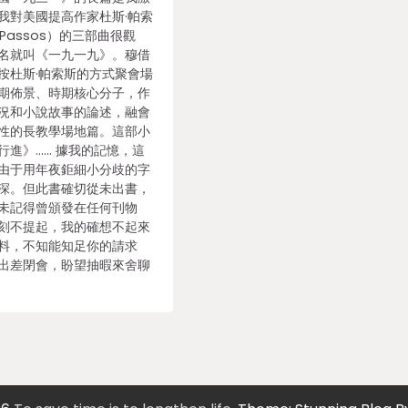
我對美國提高作家杜斯·帕索
s Passos）的三部曲很觀
名就叫《一九一九》。穆借
按杜斯·帕索斯的方式聚會場
期佈景、時期核心分子，作
況和小說故事的論述，融會
性的長教學場地篇。這部小
行進》…… 據我的記憶，這
由于用年夜鉅細小分歧的字
深。但此書確切從未出書，
未記得曾頒發在任何刊物
刻不提起，我的確想不起來
料，不知能知足你的請求
出差閉會，盼望抽暇來舍聊