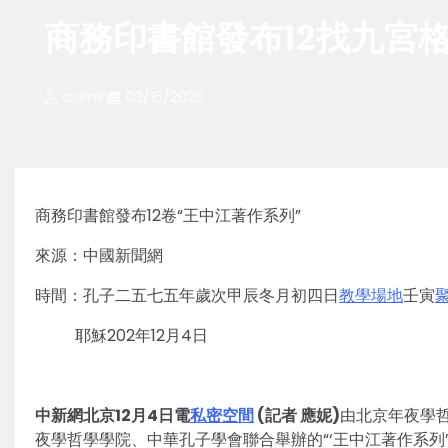
商務印書館發布12找九宮
admin
03/15/2025
商務印書館發布12卷“王中江著作系列”
來源：中國新聞網
時間：孔子二五七五年歲次甲辰冬月初四日
教學場地
壬寅
耶穌202年12月4日
中新網北京12月4日電
私密空間
(記者 應妮)
由北京年夜學
夜學哲學學院、中華孔子學會聯合舉辦的“‘王中江著作系列