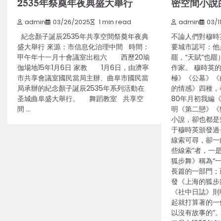
2535年祭奠年夜典盛大舉行
密空間小說
admin
03/26/2025
1 min read
admin
03/1
紀念顏子誕辰2535年共享空間祭奠年夜典
不論人們對穆時
盛大舉行 來源：市信息化治理中間 時間：
要城市認可：他
甲午年十一月十會議室出租六 西歷20瑜
罷，“天賦”也
伽場地15年1月6日 家教 1月6日，由濟寧
作家。 穆時英
市共享會議室國民當局主辦、曲阜市國民當
極》《公墓》《
局承辦的紀念顏子誕辰2535年系列活動在
的情感》四種，
圣城曲阜盛大舉行。 舞蹈教室 共享空
80年月初我編
間 …
明《第二戀》《獄
小說，卻也都是
于穆時英頒發過
線索可尋，卻一
些線索”者，一
狐步舞》稱為“
長篇的一部門；
發《上海的狐步
《社中日誌》則
起就打算著的一
以沒有故事的”