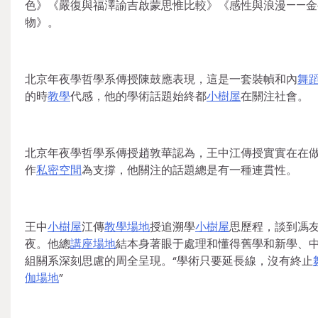
色》《嚴復與福澤諭吉啟蒙思惟比較》《感性與浪漫——
物》。
北京年夜學哲學系傳授陳鼓應表現，這是一套裝幀和內
舞
的時
教學
代感，他的學術話題始終都
小樹屋
在關注社會。
北京年夜學哲學系傳授趙敦華認為，王中江傳授實實在在做
作
私密空間
為支撐，他關注的話題總是有一種連貫性。
王中
小樹屋
江傳
教學場地
授追溯學
小樹屋
思歷程，談到馮
夜。他總
講座場地
結本身著眼于處理和懂得舊學和新學、
組關系深刻思慮的周全呈現。“學術只要延長線，沒有終止
伽場地
”