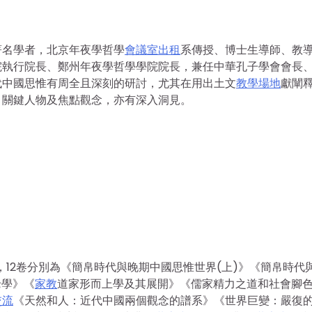
著名學者，北京年夜學哲學
會議室出租
系傳授、博士生導師、教
院執行院長、鄭州年夜學哲學學院院長，兼任中華孔子學會會長
代中國思惟有周全且深刻的研討，尤其在用出土文
教學場地
獻闡
、關鍵人物及焦點觀念，亦有深入洞見。
，12卷分別為《簡帛時代與晚期中國思惟世界(上)》《簡帛時代
老學》《
家教
道家形而上學及其展開》《儒家精力之道和社會腳
交流
《天然和人：近代中國兩個觀念的譜系》《世界巨變：嚴復