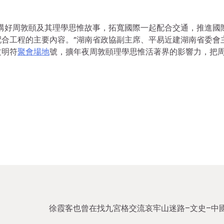
講好周敦頤及其理學思惟故事，拓寬國際一起配合交通，推進國
合工程的主要內容。”湖南省政協副主席、平易近建湖南省委會
文明符
聚會場地
號，擴年夜周敦頤理學思惟活著界的影響力，把
徐霞客也曾在找九宮格交流哀牢山迷路–文史–中