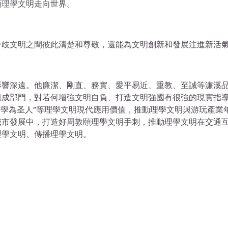
頤理學文明走向世界。
分歧文明之間彼此清楚和尊敬，還能為文明創新和發展注進新活
影響深遠。他廉潔、剛直、務實、愛平易近、重教、至誠等濂溪
組成部門，對若何增強文明自負、打造文明強國有很強的現實指
”“學為圣人”等理學文明現代應用價值，推動理學文明與游玩產業
城市發展中，打造好周敦頤理學文明手刺，推動理學文明在交通
理學文明、傳播理學文明。