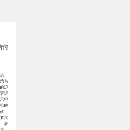
若何
球挑
政策為
的的訴
變更訴
表示得
大批的
類政
不要試
氣，著
之下，