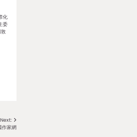
際化
主委
周敦
Next:
國作家網