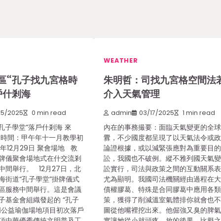
WEATHER
區“孔子找九宮格時
朱明哲：司找九宮格空間法
戶什剎海
介入天氣管理
25/2025
0 min read
admin
03/17/2025
1 min read
孔子學堂”落戶什剎海 來
內在的事務撮要：面臨天氣變更的全
 時間：甲午年十一月教學初
釁，不少國度都呈現了以天氣法令或
年12月29日 聚會場地 教
論證根據，或以減緊張應對為重要目
掛牌儀聚會場地式在什交流剎
訟，我國也不破例。縱不雅列國天氣
間舉行。 12月27日，北
訟實行，司法與政策之間的互動關系
海街道“孔子學堂”掛牌儀式
尤為顯明。我國司法機關經由過程在
區服務中間舉行。這是會議
債權膠葛、特殊是合同膠葛中應用各
子基金會組織發起的 “孔子
策，獲得了削減溫室氣體排你就會也
明公益瑜伽場地項目初次落戶
圖從他嘴裡挖出來。他倔強又臭的脾
項中華優秀傳統文明普及工
實讓她從小就頭疼。放的後果。比擬