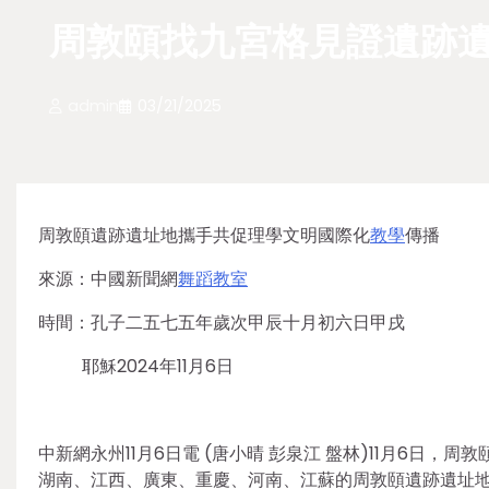
周敦頤找九宮格見證遺跡
admin
03/21/2025
周敦頤遺跡遺址地攜手共促理學文明國際化
教學
傳播
來源：中國新聞網
舞蹈教室
時間：孔子二五七五年歲次甲辰十月初六日甲戌
耶穌2024年11月6日
中新網永州11月6日電 (唐小晴 彭泉江 盤林)11月6
湖南、江西、廣東、重慶、河南、江蘇的周敦頤遺跡遺址