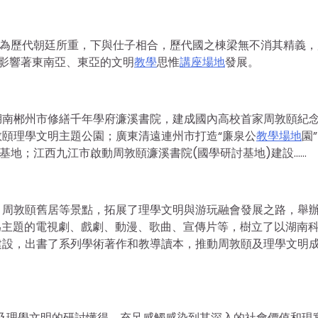
上為歷代朝廷所重，下與仕子相合，歷代國之棟梁無不消其精義，
影響著東南亞、東亞的文明
教學
思惟
講座場地
發展。
湖南郴州市修繕千年學府濂溪書院，建成國內高校首家周敦頤紀
頤理學文明主題公園；廣東清遠連州市打造“廉泉公
教學場地
園
基地；江西九江市啟動周敦頤濂溪書院(國學研討基地)建設……
、周敦頤舊居等景點，拓展了理學文明與游玩融會發展之路，舉
為主題的電視劇、戲劇、動漫、歌曲、宣傳片等，樹立了以湖南
建設，出書了系列學術著作和教導讀本，推動周敦頤及理學文明
及理學文明的研討懂得，充足感觸感染到其深入的社會價值和現