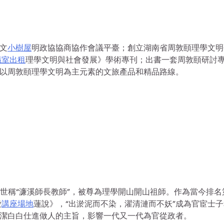
文
小樹屋
明政協協商協作會議平臺；創立湖南省周敦頤理學文明
議室出租
理學文明與社會發展》學術專刊；出書一套周敦頤研討
廣以周敦頤理學文明為主元素的文旅產品和精品路線。
，世稱“濂溪師長教師”，被尊為理學開山開山祖師。作為當今排名
愛
講座場地
蓮說》，“出淤泥而不染，濯清漣而不妖”成為官宦士
清潔白白仕進做人的主旨，影響一代又一代為官從政者。