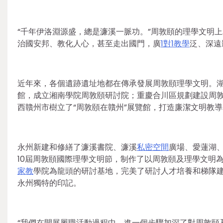
“千年伊洛淵源盛，總是濂溪一脈功。”周敦頤的理學文明
治國安邦、教化人心，甚至走出國門，廣
1對1教學
泛、深遠
近年來，各個遺跡遺址地都在傳承發展周敦頤理學文明。
館，成立湘南學院周敦頤研討院；重慶合川區規劃建設周敦
西贛州市樹立了“周敦頤在贛州”展覽館，打造廉潔文明教導
永州新建和修繕了濂溪書院、濂溪
私密空間
廣場、愛蓮湖
10屆周敦頤國際理學文明節，制作了以周敦頤及理學文明
家教
學院為龍頭的研討基地，完美了研討人才培養和梯隊
永州獨特的印記。
“我們在開展履職活動過程中，進一個步驟加深了對周敦頤