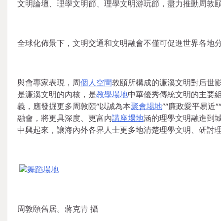
文明論壇、理學文明節、理學文明游玩節，盡力推動周敦
全球化佈景下，文明交通和文明融會不僅可促進世界各地
與會專家表現，周
個人空間
敦頤所構成的濂溪文明對后世
是濂溪文明的內核，是
教學場地
中華優秀傳統文明的主要
義，應發掘更多周敦頤“以誠為本
聚會場地
”“廉政愛平易近
融會，將更具深度、更富內
講座場地
涵的理學文明融進到
中興起來，讓海內外各界人士更多地清楚理學文明、研討
舞蹈場地
周敦頤舊居。蔣克青 攝