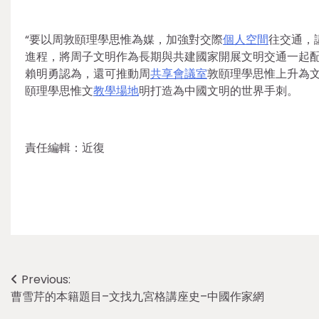
“要以周敦頤理學思惟為媒，加強對交際
個人空間
往交通，
進程，將周子文明作為長期與共建國家開展文明交通一起配
賴明勇認為，還可推動周
共享會議室
敦頤理學思惟上升為
頤理學思惟文
教學場地
明打造為中國文明的世界手刺。
責任編輯：近復
Post
Previous:
曹雪芹的本籍題目–文找九宮格講座史–中國作家網
navigation