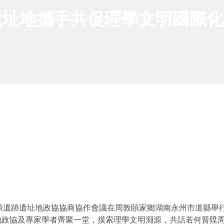
遺址地攜手共促理學文明國際化
日，周敦頤遺跡遺址地政協協商協作會議在周敦頤家鄉湖南永州市道縣舉
地政協及專家學者齊聚一堂，摸索理學文明淵源，共話若何晉陞