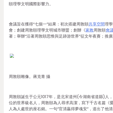
頤理學文明國際影響力。
會議旨在獲得“七個一”結果：初次搭建周敦頤
共享空間
理學
會；創建周敦頤理學文明城市聯盟；創辦《
家教
周敦頤
會
著；舉辦“沿著周敦頤思惟與足跡游世界”征文年夜賽；推
周敦頤雕像。蔣克青 攝
周敦頤誕生于公元1017年，是北宋道州(今湖南省道縣)人
位的世界級名人，周敦頤為人尋求高潔，寫下千古名篇《
人為人處世的座右銘。一句“官清贏得夢魂安”，道出了他