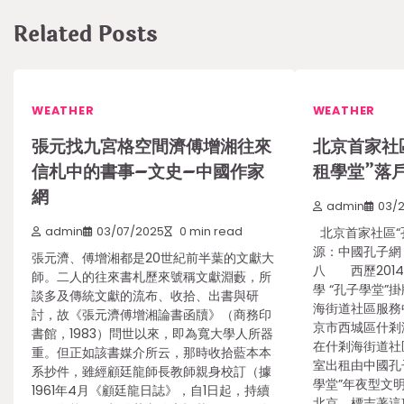
Related Posts
WEATHER
WEATHER
張元找九宮格空間濟傅增湘往來
北京首家社
信札中的書事–文史–中國作家
租學堂”落
網
admin
03/
admin
03/07/2025
0 min read
北京首家社區“
源：中國孔子網
張元濟、傅增湘都是20世紀前半葉的文獻大
八 西歷2014
師。二人的往來書札歷來號稱文獻淵藪，所
學 “孔子學堂”
談多及傳統文獻的流布、收拾、出書與研
海街道社區服務中
討，故《張元濟傅增湘論書函牘》（商務印
京市西城區什剎
書館，1983）問世以來，即為寬大學人所器
在什剎海街道社
重。但正如該書媒介所云，那時收拾藍本本
室出租由中國孔
系抄件，雖經顧廷龍師長教師親身校訂（據
學堂”年夜型文
1961年4月《顧廷龍日誌》，自1日起，持續
北京，標志著這