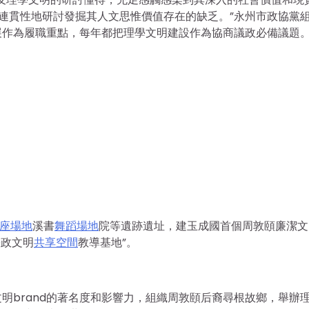
連貫性地研討發掘其人文思惟價值存在的缺乏。”永州市政協黨
展作為履職重點，每年都把理學文明建設作為協商議政必備議題
座場地
溪書
舞蹈場地
院等遺跡遺址，建玉成國首個周敦頤廉潔文
廉政文明
共享空間
教導基地”。
明brand的著名度和影響力，組織周敦頤后裔尋根故鄉，舉辦