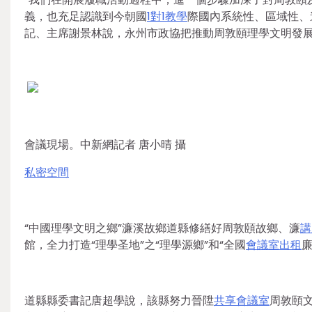
義，也充足認識到今朝國
1對1教學
際國內系統性、區域性、
記、主席謝景林說，永州市政協把推動周敦頤理學文明發
會議現場。中新網記者 唐小晴 攝
私密空間
“中國理學文明之鄉”濂溪故鄉道縣修繕好周敦頤故鄉、濂
講
館，全力打造“理學圣地”之“理學源鄉”和“全國
會議室出租
道縣縣委書記唐超學說，該縣努力晉陞
共享會議室
周敦頤文