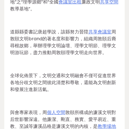
地”之“理學源鄉”和“全國
會議室出租
廉政文明
共享空間
教導基地”。
道縣縣委書記唐超學說，該縣努力晉陞
共享會議室
周
敦頤文明brand的著名度和影響力，組織周敦頤后裔
尋根故鄉，舉辦理學文明論壇、理學文明節、理學文
明游玩節，盡力推動周敦頤理學文明走向世界。
全球化佈景下，文明交通和文明融會不僅可促進世界
各地分歧文明之間彼此清楚和尊敬，還能為文明創新
和發展注進新活氣。
與會專家表現，周
個人空間
敦頤所構成的濂溪文明對
后世影響深遠。他廉潔、剛直、務實、愛平易近、重
教、至誠等濂溪品格是濂溪文明的內核，是
教學場地