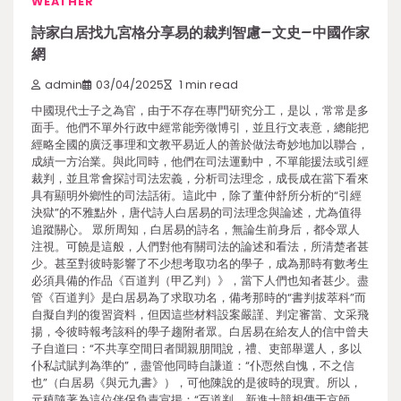
WEATHER
詩家白居找九宮格分享易的裁判智慮–文史–中國作家
網
admin
03/04/2025
1 min read
中國現代士子之為官，由于不存在專門研究分工，是以，常常是多
面手。他們不單外行政中經常能旁徵博引，並且行文表意，總能把
經略全國的廣泛事理和文教平易近人的善於做法奇妙地加以聯合，
成績一方治業。與此同時，他們在司法運動中，不單能援法或引經
裁判，並且常會探討司法宏義，分析司法理念，成長成在當下看來
具有顯明外鄉性的司法話術。這此中，除了董仲舒所分析的“引經
決獄”的不雅點外，唐代詩人白居易的司法理念與論述，尤為值得
追蹤關心。 眾所周知，白居易的詩名，無論生前身后，都令眾人
注視。可饒是這般，人們對他有關司法的論述和看法，所清楚者甚
少。甚至對彼時影響了不少想考取功名的學子，成為那時有數考生
必須具備的作品《百道判（甲乙判）》，當下人們也知者甚少。盡
管《百道判》是白居易為了求取功名，備考那時的“書判拔萃科”而
自擬自判的復習資料，但因這些材料設案嚴謹、判定審當、文采飛
揚，令彼時報考該科的學子趨附者眾。白居易在給友人的信中曾夫
子自道曰：“不共享空間日者聞親朋間說，禮、吏部舉選人，多以
仆私試賦判為準的”，盡管他同時自謙道：“仆恧然自愧，不之信
也”（白居易《與元九書》），可他陳說的是彼時的現實。所以，
元稹隨著為這位伴侶負責宣揚：“百道判，新進士競相傳于京師