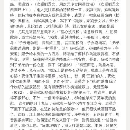
船、喝過酒（《次韻劉景文、周次元冷食同游西湖》《次韻劉景文
西湖席上》），兩人交往唱和的詩稀有十首，友誼很深。蘇軾誕辰
時，他特地從本身的加入我的最愛中，遴選了一幅象征長命的《松
鶴》圖相送。 蘇軾高興之余，寫下了《誕辰，蒙劉景文以古畫<松
鶴>為壽，且貺佳篇，次韻為謝》詩。對老友的奉送，他很是感
謝，尤其是這禮品意義不凡：“塵心洗長松，遠意發孤鶴。生朝得
此壽，逝世籍疑可落。”末端，還與他共勉，不要服老，要奮
斗：“子云老執戟，長孺終主爵。吾當追松喬，子亦鄙衛霍。” 弟弟
蘇轍送過的，則是一件“重器”。這年蘇軾誕辰，蘇轍將張方平（字
安道）贈予給本身的一方石鼎，轉贈給了蘇軾作為誕辰賀禮。石鼎
堅實、厚重，蘇轍盼望兄長也能像它一樣安康、長命。蘇軾也領會
到了弟弟的一份心意，寫下《石鼎銘》：“有堅而忍，為釜為鬲。
居焚不炎，允有三德。”概況上是在夸石鼎堅貞，現實上是在流露
心跡：要像孔子推重得那樣，做有仁、智、勇“三德”的人，要做
到“仁而無憂、知而不惑、勇而不懼”。 赤壁之下 “粉絲”獻曲 除了
什物類的誕辰禮品，還有報酬蘇軾吹奏過誕辰曲。元豐五年
（1082），是蘇軾因烏臺詩案被貶黃州的第三年。在這里，他過
得不很舒心。不外，一個叫李委的人，卻給他帶來了莫年夜的撫
慰。 這年的尾月十九日，蘇軾與一幫伴侶在年夜江之旁、赤壁之
下擺下了誕辰宴。在這如詩如畫的景致中，他們很快就酒酣耳熱
了。這時，江上忽然傳來婉轉的笛聲，座中有郭、石兩位青年，對
音樂很有研討，他倆豎起耳朵來聽了一陣，對壽星說道：“笛聲有
新意，非俗工也。”蘇東坡聽了，派人往清楚出處。本來，吹笛的