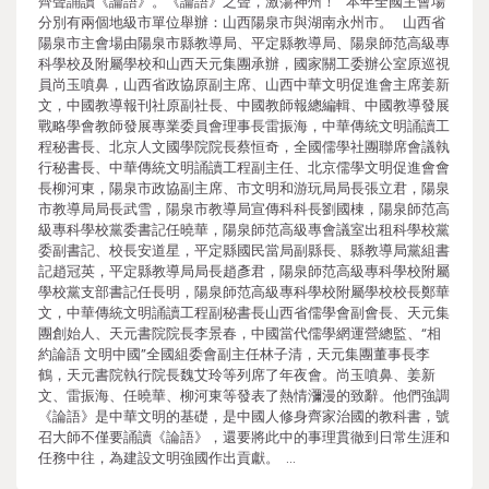
齊聲誦讀《論語》。《論語》之聲，激蕩神州！ 本年全國主會場
分別有兩個地級市單位舉辦：山西陽泉市與湖南永州市。 山西省
陽泉市主會場由陽泉市縣教導局、平定縣教導局、陽泉師范高級專
科學校及附屬學校和山西天元集團承辦，國家關工委辦公室原巡視
員尚玉噴鼻，山西省政協原副主席、山西中華文明促進會主席姜新
文，中國教導報刊社原副社長、中國教師報總編輯、中國教導發展
戰略學會教師發展專業委員會理事長雷振海，中華傳統文明誦讀工
程秘書長、北京人文國學院院長蔡恒奇，全國儒學社團聯席會議執
行秘書長、中華傳統文明誦讀工程副主任、北京儒學文明促進會會
長柳河東，陽泉市政協副主席、市文明和游玩局局長張立君，陽泉
市教導局局長武雪，陽泉市教導局宣傳科科長劉國棟，陽泉師范高
級專科學校黨委書記任曉華，陽泉師范高級專會議室出租科學校黨
委副書記、校長安道星，平定縣國民當局副縣長、縣教導局黨組書
記趙冠英，平定縣教導局局長趙彥君，陽泉師范高級專科學校附屬
學校黨支部書記任長明，陽泉師范高級專科學校附屬學校校長鄭華
文，中華傳統文明誦讀工程副秘書長山西省儒學會副會長、天元集
團創始人、天元書院院長李景春，中國當代儒學網運營總監、“相
約論語 文明中國”全國組委會副主任林子清，天元集團董事長李
鶴，天元書院執行院長魏艾玲等列席了年夜會。尚玉噴鼻、姜新
文、雷振海、任曉華、柳河東等發表了熱情瀰漫的致辭。他們強調
《論語》是中華文明的基礎，是中國人修身齊家治國的教科書，號
召大師不僅要誦讀《論語》，還要將此中的事理貫徹到日常生涯和
任務中往，為建設文明強國作出貢獻。 …