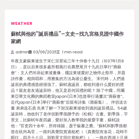
WEATHER
蘇軾與他的“誕辰禮品”–文史–找九宮格見證中國作
家網
admin
03/06/2025
1 min read
年夜文豪蘇東坡生于宋仁宗景祐三年十仲春十九日（1037年1月8
日），是以后來很多處所都風行在農歷尾月十九此日舉行“壽蘇
會”：文人們吊掛起東坡畫像，擺設東坡愛好之物停止祭拜，并題
詩作畫，相與唱和，用雅集的方法為坡公慶生。 宋代時，人們過
誕辰的典禮感曾經很強了。蘇軾過誕辰，都收到過什么愛好的禮
品？親友老友過誕辰時，他又是若何回禮的呢？ 除了中國，同屬
東亞華文化圈的舞蹈教室japan(日本)也曾舉行過屢次“壽蘇會”。
近代japan(日本)舉行“壽蘇會”后留有詩集《壽蘇集》。 伴侶送古
畫 弟弟送石鼎 先來了解一下狀況蘇東坡收到過的誕辰禮品。54歲
誕辰時，他收到了老伴侶劉季孫贈予的《松鶴》古畫。劉季孫，字
景文，比蘇軾年夜四歲，愛好加入教學我的最愛字畫，蘇軾說
他：“官吏四十余年，所得祿賜，盡于躲書之費。”蘇軾和劉季孫都
曾在杭州為官，一路到真覺院賞過枇杷（《真覺院有洛花，花時不
暇往，四月十八日，與劉景文同往賞枇杷》），一路在西湖上泛過