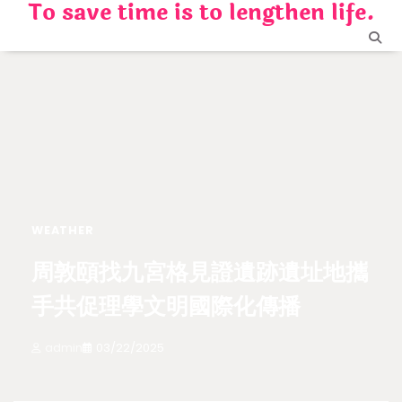
To save time is to lengthen life.
Skip
to
content
WEATHER
周敦頤找九宮格見證遺跡遺址地攜
手共促理學文明國際化傳播
admin
03/22/2025