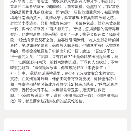
人叫李委，是一名進士，他敬佩蘇東坡的為人和才學，特殊譜了一
首新曲共享會議室子《鶴南飛》，前來獻禮。毫無疑問，“鶴”當然
說的是風骨非凡的蘇東坡，而“南飛”，暗指他遭受意外，被貶瑜伽
場地到南邊的黃州。 此情此景，蘇東坡馬上有異鄉遇故知之感，
趕忙請李委過去。只見他戴青色頭巾，著紫色衣裘，對蘇東坡深揖
一躬，掏出竹笛來說：“鄙人獻丑了。”于是，悠揚清揚的笛聲再度
響起，他先把新曲《鶴南飛》演奏了一遍，接著又疾速吹了幾個小
段：“嘹然有穿云裂石之聲。坐客皆引滿醉倒。”在人生低谷時的誕
辰時，呈現如許的驚喜，蘇東坡大喊過癮。他問李委有什么需求相
助的，后者徐徐地從袖子中抽出好紙一幅，說道：“吾無求于公，
得一盡句足矣。” “要詩，這有何難？”于是蘇軾笑著提起筆來，寫
下：“山頭孤鶴向南飛，載我南游到九嶷。下界何人也吹笛，不幸
時復犯龜茲。”這個誕辰故事，蘇東坡記載在《李委吹笛（并
引）》中。 蘇軾的誕辰禮品里，更少不了詩朋文友寫來的賀信、
賀詩。在黃州過誕辰時，伴侶王朗曾寄來詩慶祝，蘇軾也作詩相
和，并寄往那時的名茶建溪茶餅交流21枚表現感激：“感君誕辰遠
稱壽，祝我馀大哥不枯。未辦報君青玉案，建溪新餅截云
腴。”《蘇東坡選集》中，還有《謝誕辰詩啟一首》《謝惠誕辰詩
啟》等，都是蘇東坡對詩友們的誕辰報答信。…