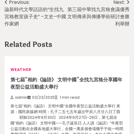
Post
Previous:
Next:
論新時代文學話語的“生找九
第三屆中華找九宮格會議優秀
navigation
宮格教室孩子史” –文史–中國
文明傳承與傳播學術研討會勝
作家網
利舉辦
Related Posts
WEATHER
第七屆“相約《論語》 文明中國”全找九宮格分享國年
夜型公益活動盛大舉行
admin
03/23/2025
1 min read
第七屆“相約《論語》 文明中國”全國年夜型公益活動盛大舉行 來
源：國民新媒網 時間：孔子二五七五年歲次甲辰八月廿八日丁酉
耶穌2024年9月30日 2024年9月27日-29日，第七屆全
國“相約《論語》 文明中國——孔子誕辰日 人人讀《論語》”年夜型
公益活動在全國各地盛大舉行，全國一萬多個會場幾乎于統一時間