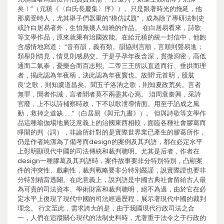
矣！”（元稹《〈白氏長慶集〉序》）。只是跟著時光的拖延，他
那廣受時人，尤其舉子們器重的“模仿試題”，成為除了專研法制史
或許白居易者外，生怕無幾人知曉的作品。 在白居易看來，詩歌
等文學作品，原來就秉有治國效能。在給元稹的統一封信中，他飽
含感情地寫道： “音有韻，義有類。韻協則言順，言順則聲易進；
類舉則情見，情見則感易交。于是乎孕年夜含深，貫微洞密，高低
通而二氣泰，憂樂合而百志熙。二帝三王所以直道而行、垂拱而理
者，揭此認為年夜柄，決此認為年夜竇也。故聞‘元首明，股肱
良’之歌，則知虞道昌矣。聞五子洛汭之歌，則知夏政荒矣。言者
無罪，聞者作誡，言者聞者莫不兩盡其心焉。 洎周衰秦興，采詩
官廢，上不以詩補察時政，下不以歌泄導情面。用至于諂成之風
動，救掉之道缺……”（白居易《與元九書》）。 但與詩歌等文學作
品這種瑜伽場地廣泛意義上的治國東西相較，面臨各種社會膠葛而
睜開的判（詞），非論所針對的是實際世界業已產生的膠葛所作，
仍是作者純潔為了備考而design的案例及其判語，都在必定水平
上彰明顯現代中國的司法傳統和裁判聰明。尤其是后者，作者在
design一種膠葛及其判語時，案件故事要非分特別特別，凸顯案
件的沖突性、戲劇性，裁判戰略要非分特別嚴謹，說實際證也要非
分特別精當透闢。在此意義上，說判語是中國古典社會留給古人最
為可貴的司法資本、學術財富和裁判聰明，絕不為過，由於它在必
定水平上復現了現代中國的司法經過歷程，展示著現代中國的裁判
理念。 行文至此，需求誇大的是，由于我國現代行政司法之合
一，人們在追蹤關心現代的法制史料時，尤著重于法令之于行政的