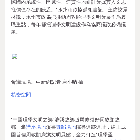
際國內系統性、區域性、連貫性地研討發掘其人文思
惟價值存在的缺乏。”永州市政協黨組書記、主席謝景
林說，永州市政協把推動周敦頤理學文明發展作為履
職重點，每年都把理學文明建設作為協商議政必備議
題。
會議現場。中新網記者 唐小晴 攝
私密空間
“中國理學文明之鄉”濂溪故鄉道縣修繕好周敦頤故
鄉、濂
講座場地
溪書
舞蹈場地
院等遺跡遺址，建玉成
國首個周敦頤廉潔文明展館，全力打造“理學圣