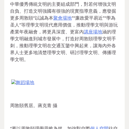
中華優秀傳統文明的主要組成部門，對若何增強文明
自負、打造文明強國有很強的現實指導意義，應發掘
更多周敦頤“以誠為本
聚會場地
”“廉政愛平易近”“學為
圣人”等理學文明現代應用價值，推動理學文明與游玩
產業年夜融會，將更具深度、更富內
講座場地
涵的理
學文明融進到城市發展中，打造好周敦頤理學文明手
刺，推動理學文明在交通互鑒中興起來，讓海內外各
界人士更多地清楚理學文明、研討理學文明、傳播理
學文明。
舞蹈場地
周敦頤舊居。蔣克青 攝
“要以周敦頤理學思惟為媒，加強對交際
個人空間
往交