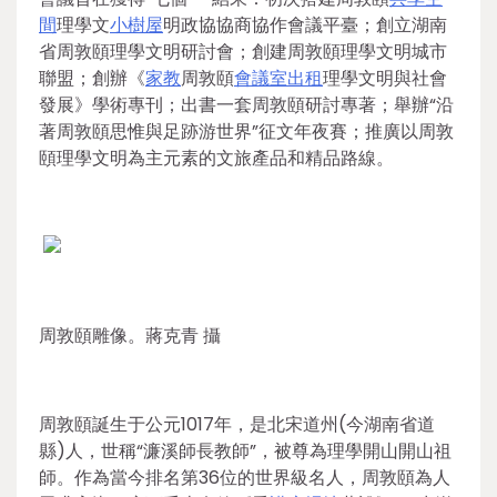
間
理學文
小樹屋
明政協協商協作會議平臺；創立湖南
省周敦頤理學文明研討會；創建周敦頤理學文明城市
聯盟；創辦《
家教
周敦頤
會議室出租
理學文明與社會
發展》學術專刊；出書一套周敦頤研討專著；舉辦“沿
著周敦頤思惟與足跡游世界”征文年夜賽；推廣以周敦
頤理學文明為主元素的文旅產品和精品路線。
周敦頤雕像。蔣克青 攝
周敦頤誕生于公元1017年，是北宋道州(今湖南省道
縣)人，世稱“濂溪師長教師”，被尊為理學開山開山祖
師。作為當今排名第36位的世界級名人，周敦頤為人