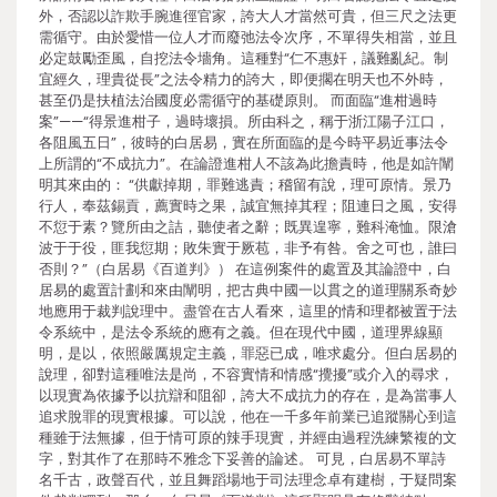
外，否認以詐欺手腕進徑官家，誇大人才當然可貴，但三尺之法更
需循守。由於愛惜一位人才而廢弛法令次序，不單得失相當，並且
必定鼓勵歪風，自挖法令墻角。這種對“仁不惠奸，議難亂紀。制
宜經久，理貴從長”之法令精力的誇大，即便擱在明天也不外時，
甚至仍是扶植法治國度必需循守的基礎原則。 而面臨“進柑過時
案”——“得景進柑子，過時壞損。所由科之，稱于浙江陽子江口，
各阻風五日”，彼時的白居易，實在所面臨的是今時平易近事法令
上所謂的“不成抗力”。在論證進柑人不該為此擔責時，他是如許闡
明其來由的： “供獻掉期，罪難逃責；稽留有說，理可原情。景乃
行人，奉茲錫貢，薦實時之果，誠宜無掉其程；阻連日之風，安得
不愆于素？覽所由之詰，聽使者之辭；既異遑寧，難科淹恤。限滄
波于于役，匪我愆期；敗朱實于厥苞，非予有咎。舍之可也，誰曰
否則？”（白居易《百道判》） 在這例案件的處置及其論證中，白
居易的處置計劃和來由闡明，把古典中國一以貫之的道理關系奇妙
地應用于裁判說理中。盡管在古人看來，這里的情和理都被置于法
令系統中，是法令系統的應有之義。但在現代中國，道理界線顯
明，是以，依照嚴厲規定主義，罪惡已成，唯求處分。但白居易的
說理，卻對這種唯法是尚，不容實情和情感“攪擾”或介入的尋求，
以現實為依據予以抗辯和阻卻，誇大不成抗力的存在，是為當事人
追求脫罪的現實根據。可以說，他在一千多年前業已追蹤關心到這
種雖于法無據，但于情可原的辣手現實，并經由過程洗練繁複的文
字，對其作了在那時不雅念下妥善的論述。 可見，白居易不單詩
名千古，政聲百代，並且舞蹈場地于司法理念卓有建樹，于疑問案