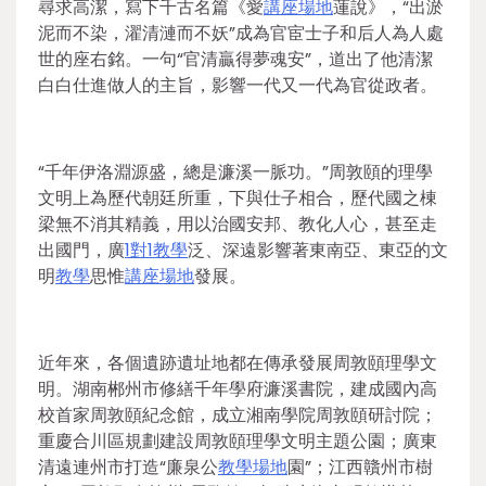
尋求高潔，寫下千古名篇《愛
講座場地
蓮說》，“出淤
泥而不染，濯清漣而不妖”成為官宦士子和后人為人處
世的座右銘。一句“官清贏得夢魂安”，道出了他清潔
白白仕進做人的主旨，影響一代又一代為官從政者。
“千年伊洛淵源盛，總是濂溪一脈功。”周敦頤的理學
文明上為歷代朝廷所重，下與仕子相合，歷代國之棟
梁無不消其精義，用以治國安邦、教化人心，甚至走
出國門，廣
1對1教學
泛、深遠影響著東南亞、東亞的文
明
教學
思惟
講座場地
發展。
近年來，各個遺跡遺址地都在傳承發展周敦頤理學文
明。湖南郴州市修繕千年學府濂溪書院，建成國內高
校首家周敦頤紀念館，成立湘南學院周敦頤研討院；
重慶合川區規劃建設周敦頤理學文明主題公園；廣東
清遠連州市打造“廉泉公
教學場地
園”；江西贛州市樹