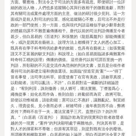
方面。響應地，對法令之于司法的方面多有疏忽。即便研討一位詳
細的政治人物，人們也多追蹤關心其與行政相干的微觀進獻，而對
其有關司法或案件處理方面的主意、做法的研討很少見到。這一方
面或許是前人對司法的位置、感化追蹤關心不敷，且司法不外是行
政的一部門使然；另一方面，也與現代判語這種似乎缺少辭章創意
的體裁功課不不難普遍傳播相干。唐代以前的司法判語傳播至今者
甚少，但白居易的《百道判》和張鶩的《龍筋鳳髓判》卻能傳播至
今，或許是因其在藝術上、說理方法上都獲得了文人的悉心加工，
既具有在學子科考時供給參考的效能，也具有在藝術上（如張鶩嚴
謹又不乏富麗的駢文判語）和說理上（如白居易面臨諸多兩難案件
時奇特工穩的說理）傳播的價值。 這些唐代以前可謂百里挑一的
判語，所彰顯的不只是交流作為范例的判決文書，並且是分歧作者
看待司法的基礎立場和價值選項。如面臨“捏造官員‘案’”——“得丁
冒名事發，法司準法科罪。節度使奏丁在官有美政，請赦罪真授，
以勸能者。法司以亂法，不許”，白居易對這一裁斷的詳細論證
是： “宥則利淫，誅則傷善；掉人猶可，壞法實難。丁僭濫爲心，
繩俛從事：始化名而作偽，咎則自貽；終勵節而為官，政將可取。
節使以功惟補過，請欲勸能；憲司以仁不惠奸，議難亂紀。制宜經
久，理貴從長。見小善而必求，材雖茍得；逾年夜防而不由，弊將
若何？濟時不在于一夫，遵法宜遵乎三尺。盍懲行詐？勿許拜
真。”（白居易《百道判》） 面臨詐欺為官的現實和詐欺者政聲卓
越的另一現實，“案件”的判決顯明處于兩難地步。判決其有罪，是
對人才的揮霍和不尊敬；但原宥其罪惡，則是對既有法令的廢弛。
所謂兩害相權取其輕，白居易的如上論證，明白否認把法令置之度