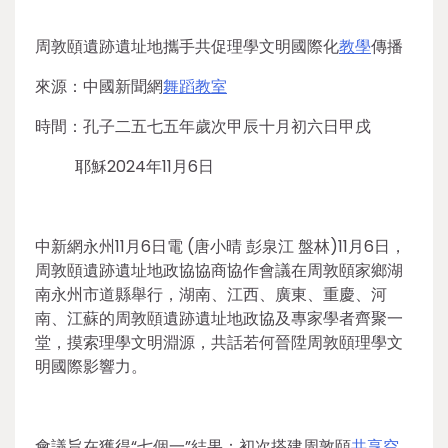
周敦頤遺跡遺址地攜手共促理學文明國際化
教學
傳播
來源：中國新聞網
舞蹈教室
時間：孔子二五七五年歲次甲辰十月初六日甲戌
耶穌2024年11月6日
中新網永州11月6日電 (唐小晴 彭泉江 盤林)11月6日，
周敦頤遺跡遺址地政協協商協作會議在周敦頤家鄉湖
南永州市道縣舉行，湖南、江西、廣東、重慶、河
南、江蘇的周敦頤遺跡遺址地政協及專家學者齊聚一
堂，摸索理學文明淵源，共話若何晉陞周敦頤理學文
明國際影響力。
會議旨在獲得“七個一”結果：初次搭建周敦頤
共享空