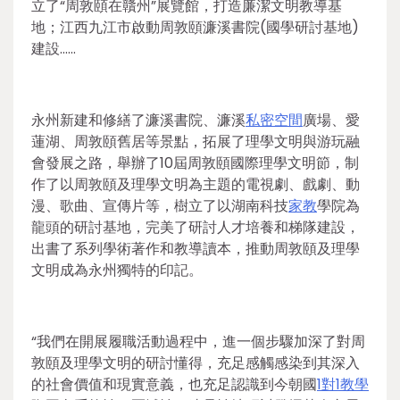
立了“周敦頤在贛州”展覽館，打造廉潔文明教導基
地；江西九江市啟動周敦頤濂溪書院(國學研討基地)
建設……
永州新建和修繕了濂溪書院、濂溪
私密空間
廣場、愛
蓮湖、周敦頤舊居等景點，拓展了理學文明與游玩融
會發展之路，舉辦了10屆周敦頤國際理學文明節，制
作了以周敦頤及理學文明為主題的電視劇、戲劇、動
漫、歌曲、宣傳片等，樹立了以湖南科技
家教
學院為
龍頭的研討基地，完美了研討人才培養和梯隊建設，
出書了系列學術著作和教導讀本，推動周敦頤及理學
文明成為永州獨特的印記。
“我們在開展履職活動過程中，進一個步驟加深了對周
敦頤及理學文明的研討懂得，充足感觸感染到其深入
的社會價值和現實意義，也充足認識到今朝國
1對1教學