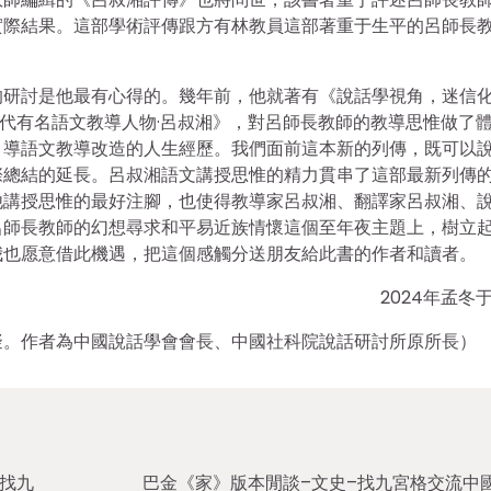
實際結果。這部學術評傳跟方有林教員這部著重于生平的呂師長
的研討是他最有心得的。幾年前，他就著有《說話學視角，迷信
代有名語文教導人物·呂叔湘》，對呂師長教師的教導思惟做了
引導語文教導改造的人生經歷。我們面前這本新的列傳，既可以
際總結的延長。呂叔湘語文講授思惟的精力貫串了這部最新列傳
他講授思惟的最好注腳，也使得教導家呂叔湘、翻譯家呂叔湘、
呂師長教師的幻想尋求和平易近族情懷這個至年夜主題上，樹立
我也愿意借此機遇，把這個感觸分送朋友給此書的作者和讀者。
2024年孟冬
擬。作者為中國說話學會會長、中國社科院說話研討所原所長）
–找九
巴金《家》版本閒談–文史–找九宮格交流中