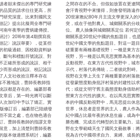
讀者顛末傑出的專門研究練
之間存在的不合。但假如放置在更遼
的品質的請求往往更高，所
會汗青視野中來懂得，則會發明路遠
門研究深度。比來對國民文
20世家教紀80年月主流文學更深入的
游記》提出比擬周全專門研
突，或在于他對農人、城鄉關系的分
河南年夜學的曹炳建傳授。
位。 農人抽像與城鄉關系定位 若何定
討》2016年第4期撰寫長
鄉關系是20世紀中國的焦點題目，也是
游記〉訛誤舉要》，從某些
世紀中國文學的焦點題目。對這一題
的初級過錯、因校勘資料缺
磋重要有兩種基礎視野：一種是東方
、斷句和標點符號訛誤、對
視野，另一種是以馬克思實際為基本
不正確所形成的訛誤、相干
反動視野。在東方古代性視野中，城
少而形成的訛誤、校記訛誤
示代，村落代表傳統，二者彼此對峙
了人文社收拾注釋本存在
視野在文學上天生了兩種重要的村落
。客不雅地說，曹師長教師指
從發蒙態度動身批評村落的封建性以
訛誤都是存在的。編纂部看
代；或從文明守舊主義態度動身借助
文章后，第一時光將可以斷
禦東方古代性的擴大。在以馬克思實
人次加印中予以了矯正。實
本的中國反動視野中，馬克思提出休
第三版修訂后，編纂部已陸續發
世界，休息者是世界的主人，農人作為
些不當之處，也在物色適合
紀中國占比最年夜的休息生齒，成為
訂。曹師長教師的指謬文章
勝危機、完成古代轉型的主要氣力。
留意，加上清楚到曹師長教
野在文學範疇天生了國民文藝敘事：
的版本做過體系研討，編纂
視為古代中國尋求自力、束縛、成長