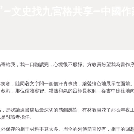
”–文史找九宮格共享–中國作
稿寄給我，我一口吻讀完，心境很不服靜。方教員盼望我為書作
容笑容，隨同著文字間一個個汗青事務，繪聲繪色地展示在面前
呂叔湘，那位儒雅睿智、親熱和氣的呂師長教師，從書中徐徐地
點，是我讀過書稿后最深切的感觸感染。有林教員花了那么年夜
二是對讀者擔任。
之外保存的相干材料不算太多。周全的列傳簡直沒有，相干的回