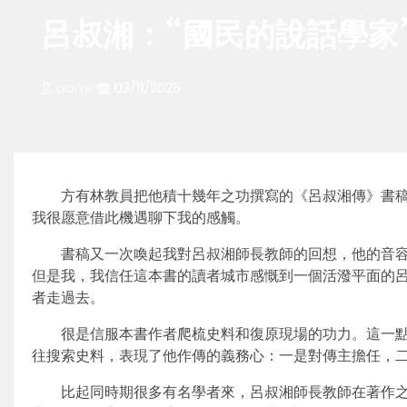
呂叔湘：“國民的說話學家
admin
03/11/2025
方有林教員把他積十幾年之功撰寫的《呂叔湘傳》書
我很愿意借此機遇聊下我的感觸。
書稿又一次喚起我對呂叔湘師長教師的回想，他的音
但是我，我信任這本書的讀者城市感慨到一個活潑平面的
者走過去。
很是信服本書作者爬梳史料和復原現場的功力。這一
往搜索史料，表現了他作傳的義務心：一是對傳主擔任，
比起同時期很多有名學者來，呂叔湘師長教師在著作