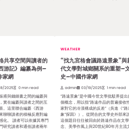
WEATHER
格共享空間與讀者的
“找九宮格會議路遠景象”與
西游記》編纂為例–
代文學對城鄉關系的重塑–
作家網
史–中國作家網
08/2025
0 min read
admin
03/19/2025
1 min read
振甫與錢鍾書之間的編纂與
“路遠景象”是中國今世文學批駁界提出
，實在編纂與讀者之間的互
個概念，用以指“路遠作品的普遍接收
喜。這里聯合編纂《西游
家對它的冷漠構成的反差”（吳進《“路
來聊聊讀者的積極反應對編
象”探因》）。從閉合的文學史外部來
感化。 讀者可以依據其專門
這個題目往往被回由於路遠作品在文
門研究讀者和通俗讀者兩年
念、美學作風上與20世紀80年月主流