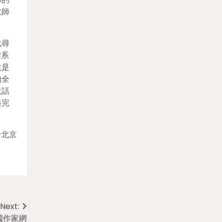
教師
化尋
體系
說是
的全
說話
起完
于北京
Next:
國作家網