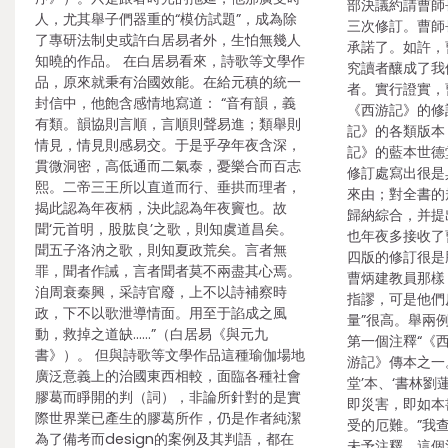
部決議約請曹師
人，尤其舉子們器重的“模仿試題”，成為除
三次修訂。曹師
了專研法制史或許白居易者外，生怕無幾人
承諾了。如許，
知曉的作品。 在白居易看來，詩歌等文學作
究讀者釀成了我
品，原來就秉有治國效能。在給元稹的統一
者。實行證實，
封信中，他飽含感情地寫道： “音有韻，義
《西游記》的修
有類。韻協則言順，言順則聲易進；類舉則
記》的各類版本
情見，情見則感易交。于是乎孕年夜含深，
記》的藍本世德
貫微洞密，高低通而二氣泰，憂樂合而百志
修訂處寫出很是
熙。二帝三王所以直道而行、垂拱而理者，
來由；對全書的
揭此認為年夜柄，決此認為年夜竇也。故
歸納綜合，并提
聞‘元首明，股肱良’之歌，則知虞道昌矣。
也年夜多接收了
聞五子洛汭之歌，則知夏政荒矣。言者無
四版的修訂很是
罪，聞者作誡，言者聞者莫不兩盡其心焉。
曹炳建教員那樣
洎周衰秦興，采詩官廢，上不以詩補察時
指謬，可是他們
政，下不以歌泄導情面。用至于諂成之風
量”很高。舉兩
動，救掉之道缺……”（白居易《與元九
第一個注釋“《
書》）。 但與詩歌等文學作品這種瑜伽場地
游記》傳本之一
廣泛意義上的治國東西相較，面臨各種社會
堂’本、‘書林劉
膠葛而睜開的判（詞），非論所針對的是實
即災害，即如本
際世界業已產生的膠葛所作，仍是作者純潔
受的厄難。”我
為了備考而design的案例及其判語，都在
未予注釋，這個