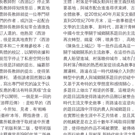
長教師對《西游記》停止第
主體；村落是中國反動與社會主義扶
長教師得知情形后，爽直地
要基地，與城市配合進進尋求束縛、
曹師長教師就從一位專門研
全體敘事。從20世紀40年月延安文藝
們的作者，或許說一起配合
直到20世紀70年月末，這一敘事都是
曹師長教師長短常合適擔負
文學的主流敘事。 新時代，跟著汗青
訂人選的。他熟習《西游
中國今世文學關于城鄉關系題目的主
，很是當真地查對了《西游
再次轉型。鐵凝《啊，噴鼻雪》、高
堂本和二十來種參校本；在
《陳奐生上城記》等一批作品成為這
具體的校記，以闡明依據和
關于城鄉關系的主流敘事。在這些作
規范字停止了私密空間分類
農人盼望進城、村落瞻仰城市，城市/
出很是詳細的提出。編纂部
與村落/傳統的熟悉框架從頭成為敘事
曹師長教師的提出，使得第
層邏輯。路遠在這一時代積極介入到
勝利。 通俗讀者固然難以像
轉型中的農人與城鄉關系題目的切磋
，寫出專門研究的論文予以
又基于其奇特的文學態度和感情關心
反應的看法有時辰異樣“含金
多題目上做出了相逆的答覆。這種逆
例予以闡明。一個是第一回的
的題目認識使得路遠的作品難以被整
西游釋厄傳》：是較早的《西
時代主流文學史敘事；而路遠在這逆
。今所知、見者，有‘粗略
的題目認識中浮現的農人與城鄉題目
蓮臺梓’本等。釋指唐僧，厄
在實際社會生涯中不乏共情者，並且
書所載唐僧于取經途中所遭
的牴觸更是在之后十數年不竭取得回
查了初版和第二版，發明初版
證，使得他的作品不竭被瀏覽、被傳佈
注釋應當是1980年第二版修
向而行的農人與村落 新時代的主流文