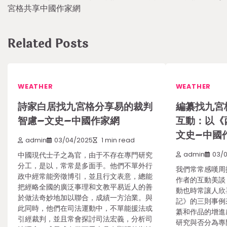
navigation
宮格共享中國作家網
Related Posts
WEATHER
WEATHER
詩家白居找九宮格分享易的裁判
編纂找九宮
智慮–文史–中國作家網
互動：以《
文史–中國
admin
03/04/2025
1 min read
中國現代士子之為官，由于不存在專門研究
admin
03/
分工，是以，常常是多面手。他們不單外行
我們常常感嘆周
政中經常能旁徵博引，並且行文表意，總能
作者的互動美談
把經略全國的廣泛事理和文教平易近人的善
動也時常讓人欣
於做法奇妙地加以聯合，成績一方治業。與
記》的三則事例
此同時，他們在司法運動中，不單能援法或
纂和作品的增進
引經裁判，並且常會探討司法宏義，分析司
研究與否分為專