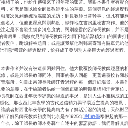
直接相干的，也給作傳帶來了很年夜的艱苦。我跟本書作者有配
史料，卻老是難以繪全師長教師平生的萍蹤。這個尋覓的經過歷
，就屢次見到他婉拒媒體的采訪；師長教師日常幹事，但凡有能
是個名人，但他更愿意闊別熱度，靜靜地在書房里唸書寫作。他
法注定是不會發生幾多消息度的。闊別塵囂的呂師長教師，并不
狹小的書房里，我數次見到師長教師汗如雨下地給聚積如山的圖書打
讀者復信，耐煩解答題目；或是讓我幫他到郵局寄還有關單元給
師“消息”稀疏的經過歷程，恰好成了發明別人格巨大的經過歷程
？本書作者并沒有被這個困難困住。他大批覆按師長教師經歷的
記錄，或是與師長教師同時、同事的學人回想，更普遍覆按各類
汗青場所，勾畫出呂師長教師汗青過程的每一個詳細場景。本書
主要的意義，在于給讀者供給一個個正確的時期坐標和汗青定位
師長教師在西北年夜學肄業的經過的事況，是別人生不雅構成的
起感化。那么西北年夜學的古代迷信精力與平易近主提高的校風，
，讓讀者對西北年夜學的提高精力有了鮮活活潑的清楚，天然對
都了解呂師長教師初度到北京是在1925年
1對1教學
寒假起的那一
了什么，除了師長教師本身暮年自述中的寥寥數語，我們難解其