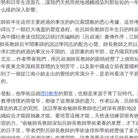
情勢和日常生涯面孔，讓我們天然而然地感觸感染到那短短的一
什么樣的深入影響。
教師前半生這些主要經過的事況的鉤沉索隱般的悉心考據。這些
尋繹出了一顆巨大魂靈的塑造過程。在呂師長教師百年生日的時
經為中國社會迷信院說話研討所編輯的《呂叔湘》畫傳作序，江
呂師長教師后半鬧事跡的說話學同志的配合心聲。師長教師之所以
尋求幻想的經過的事況分不開的。這部書的前半部，從丹陽寫到
北京……作者帶著我們，用呂叔湘師長教師的眼睛經歷了上個世
中年夜東北常識精英群體的文明苦守，以及新中國成立前夜愛國
染到了一個從江南小鎮走出的覺悟的常識分子，是若何看清了平
目的。
出發點，他學術品德
1對1教學
的塑造，也都是來源于青丁壯時代。
、教導情懷的萌發等，都做了追溯泉源的盡力。作者以為，呂師
識構造的真正的寫照。說話學家俞敏師長教師也已經深有感歎地說
組織綜合才能跟抽象才能。要培育這種才能，天然迷信練習很有
習的力。”俞敏師長教師深知呂師長教師學術素養的來歷，才下
誕的日子里，學者們對呂師長教師的學術途徑和學術經歷做了多
教師編緝的《呂叔湘評傳》也將問世，該書著重于評述呂師長教