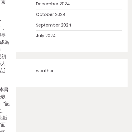
年京
December 2024
October 2024
考
September 2024
辰，
師長
July 2024
成為
南
紀初
粹人
易近
weather
本書
長教
：“記
效。
此斷
方面
師的