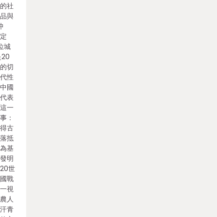
闊的社
作品與
沖
歧定
位城
20
目的切
古代性
的中國
市代表
。這一
敘事：
求得古
村落抵
際為基
息發明
20世
中國戰
這一視
將農人
的汗青