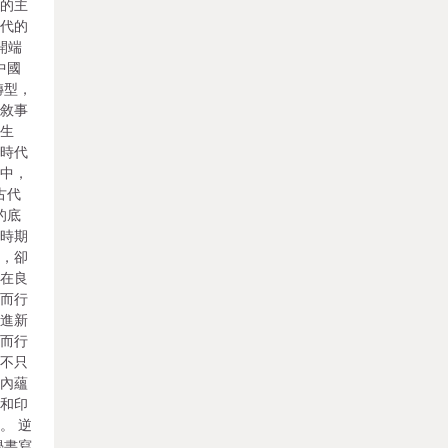
植的主
古代的
開端
中國
轉型，
流敘事
曉生
一時代
品中，
古代
的底
對時期
中，卻
，在良
向而行
合進新
向而行
，不只
其內蘊
響和印
。 逆
學書寫