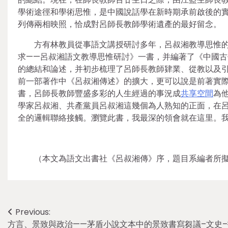
學術途徑和學術思惟，是中國說話學在新時期承前啟後的
列傳兩相映照，恰成對呂師長教師學術遺產的最好留念。
方有林教員從事語文講授研討多年，呂叔湘教導思惟
求——呂叔湘語文教導思惟研討》一書，并編著了《中國古
的總結和論述，并初步梳理了呂師長教師肄業、從教以及
前一部著作中《呂叔湘傳述》的擴大，更可以說是前著實
書，呂師長教師豐盛多彩的人生經過的事況成
共享空間
為
學家呂叔湘、共產黨員呂叔湘這幾個為人熟知的正面，在
全的邏輯聯絡接觸。瀏覽此書，我最深的領會就在這里。
（本文為語文出書社《呂叔湘傳》序，題目系編者所
Post
Previous:
方言、景致與政治——茅盾小說文本中的景致書寫芻議–文史