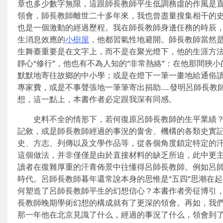
章也多少數字無限，這跟師長教師平生低調務虛的作風是
領會，師長教師離世二十多年來，我也曾盡量搜集相干的
也是一個激動的經過歷程。我在師長教師身邊任務的時辰
生消息效應的
小樹屋
，他都習氣性地避開。師長教師當然
生舞臺重要是在文字上，而不是在聚光燈下，他的生涯方
靜心“修行”，他也有不為人知的“非常熱絡”：在他那間
默默地寄往故鄉的中小學；或是在燈下一筆一畫地給通俗
專家費，或是不事聲張地一筆筆寄出捐助……發明呂師長教
想，這一點上，本書作者必定跟我深有同感。
史料不全的情形下，若何復原呂師長教師的生平業績
記敘，或是師長教師經過的事況的黌舍、機構的各類史實
史、方志、列傳以及文學作品等，從各個角度鎖定特定的
這個做法，并非僅僅是由於直接材料的缺乏所迫，此中更
讀者在復雜厚重的汗青佈景中往懂得呂師長教師。例如呂
時代。呂師長教師暮年還常說本身的思惟是“五四”思潮在
何塑造了呂師長教師平生的幻想信心？本書作者旁征博引
長教師晚期學術幻想的構成就有了更深的領會。再如，我們
那一年他在北京見識了什么，經過的事況了什么，領會到