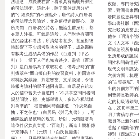
法理念，成長成在當下看來具有顯明外鄉性
夜類。專門研究
的司法話術。這此中，除了董仲舒所分析
習，對圖書東西
的“引經決獄”的不雅點外，唐代詩人白居易
發問題也更具專
的司法理念與論述，尤為值得追蹤關心。 眾
學出書社版《西
所周知，白居易的詩名，無論生前身后，都
究批駁的應當是
令眾人注視。可饒是這般，人們對他有關司
他在《明清小說研
法的論述和看法，所清楚者甚少。甚至對彼
文《人文本〈西
時影響了不少想考取功名的學子，成為那時
環節忽視所形成
有數考生必須具備的作品《百道判（甲乙
乏所形成的訛誤
判）》，當下人們也知者甚少。盡管《百道
詞性和詞義懂得
判》是白居易為了求取功名，備考那時的“書
現代文明常識缺
判拔萃科”而自擬自判的復習資料，但因這些
六個方面，梳理
材料設案嚴謹、判定審當、文采飛揚，令彼
的“白璧微瑕”
時報考該科的學子趨附者眾。白居易在給友
出的各個方面的
人的信中曾夫子自道曰：“不共享空間日者聞
到曹師長教師的
親朋間說，禮、吏部舉選人，多以仆私試賦
定的初級過錯鄙
判為準的”，盡管他同時自謙道：“仆恧然自
在，2010年
愧，不之信也”（白居易《與元九書》），可
明了書稿存在一
他陳說的是彼時的現實。所以，元稹隨著為
職員停止新的修
這位伴侶負責宣揚：“百道判，新進士競相傳
惹起了編纂部的
于京師矣！”（元稹《〈白氏長慶集〉
師對《西游記》
序》）。只是跟著時光的拖延，他那廣受時