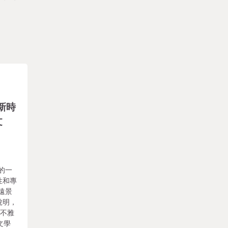
新時
文
的一
性和專
遠景
說明，
學不雅
文學