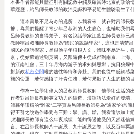
本書作者卻能具體征引有關記敘中觸及確當時北京的政治
華經歷，給呂師長教師的政治見識和平易近生體驗發生了
這本書最不足為奇的處所，以我看來，就在對呂師長
據，為我們提醒了青少年呂叔湘的人生底色，也輔助我們
呂師長教師的自得弟子、有名說話學家江藍生師長教師已
教師稱呂叔湘師長教師為“國民的說話學家”，這也是清楚
國民的說話學家，是跟他早年植根人文，體味平易近生，
京，從姑蘇追述到英國，又跟隨傳主從成都到南京、上海、
的江南社會，三十年月海內游子的求知與思鄉，抗日狼煙
對新政
私密空間
權的熱忱等待和奔赴。我們也從中感觸感
族的命運，若何感悟了汗青任務，若何果斷了人生的標的
作為一位學術偉人的呂叔湘師長教師，他學術生活的
作者對呂師長教師英文功力的鑄造、漢語語法愛好的發端
師暮年謙稱的“雜家”二字實為呂師長教師身為“通家”的常
得王引之說過作學問有三難：學、識、斷。我看還該加上
叔湘師長教師有這么年夜成績，能夠得過他受的天然迷信練
言。在呂師長教師八十誕辰、九十誕辰之際，以及百年冥
的總結。現在，在師長教師百廿生日之際，由江藍生師長