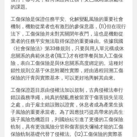
的課題。
工傷保險是保證任務平安、化解變亂風險的重要社會
機制，機動從業者也有激烈的參保意愿，(11)但在現行
法下，工傷保險并未對其關閉年夜門，這也是機動從
業者的任務平安無法取得保證的重要緣由。依據我國
《社會保險法》第33條規則，只要與用人單元構成休
息關系的典範休息者(職工)才有標準餐與加入工傷保
險，表白工傷保險是與休息關系高度綁定的。這種封
鎖性規則立基于休息附屬性實際，經由過程回溯工傷
保險的汗青與實際基本，可以更好地輿解其由來。
工傷保證題目原由侵權法加以規制，古典侵權法奉行
錯誤義務準繩，純真的變亂應被留置于傷害損失呈現
之處，由于雇主錯誤難以證實，休息者成為產業生孩
子風險的重要承當者。為了因應技巧提高帶來的高生
孩子風險危機題目，列國紛紜引進了更優的工傷保險
軌制，具有更強風險分管和傷害損失彌補才能的工傷
保險軌制基礎代替了侵權法。(12)工傷保險的實際基