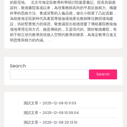
的新窪地。 北京市海淀區教導科學研討院黨委書記、院長吳穎惠
談到，敬德書院落成以來，為培養教師高尚的平易近族精力、構建
科學的思維方法、養成深摯的人倫品德，做出小樹屋了凸起貢獻，
為助推海淀區新時代高素質專瑜伽場地業化教師隊伍舞蹈場地建
設，供給堅實無力的保證。敬會議室出租德借鑒了傳統書院教瑜伽
場地導理念與方式，她是傳統的，又是現代的。辦好敬德書院，有
助于樹立現代教導與現個人空間代教導的聯系，為海淀教導注進文
明思惟與精力的內涵。 …
Search
Search
測試文章 – 2025-12-09 10:11:03
測試文章 – 2025-12-09 10:09:04
測試文章 – 2025-12-08 20:13:10