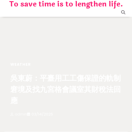
To save time is to lengthen life.
Skip
to
content
WEATHER
吳東蔚：平臺用工工傷保證的軌制
窘境及找九宮格會議室其財稅法回
應
admin
03/14/2025