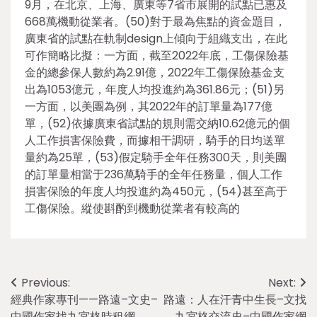
9月，在北京、上海、廣東等7省市展開的試點已惠及
668萬機動從業者。(50)對于最為焦點的資金題目，
廣東省的試點在軌制design上傾向于組織支出，在此
可作簡略比擬：一方面，截至2022年底，工傷保險基
金的總參保人數約為2.91億，2022年工傷保險基金支
出為1053億元，年度人均投進約為361.86元；(51)另
一方面，以美團為例，其2022年的訂單量為177億
單，(52)依據廣東省試點的規則需交納10.62億元的個
人工作損害保險費，而據相干調研，騎手的日均送單
量約為25單，(53)假定騎手全年任務300天，則美團
的訂單量相當于236萬騎手的全年任務量，個人工作
損害保險的年度人均投進約為450元，(54)甚至高于
工傷保險。縱使斟酌到機動從業者有較高的
Post
Previous:
Next:
經典作家專刊——路遠–文史–
路遠：人在汗青中生長–文找
navigation
中國作家找九宮格時租網
九宮格交流史–中國作家網