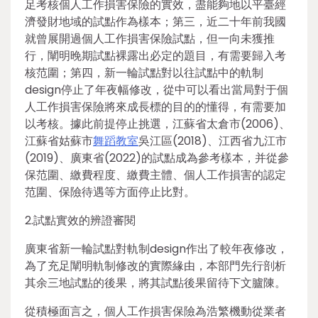
足考核個人工作損害保險的實效，盡能夠地以平臺經
濟發財地域的試點作為樣本；第三，近二十年前我國
就曾展開過個人工作損害保險試點，但一向未獲推
行，闡明晚期試點裸露出必定的題目，有需要歸入考
核范圍；第四，新一輪試點對以往試點中的軌制
design停止了年夜幅修改，從中可以看出當局對于個
人工作損害保險將來成長標的目的的懂得，有需要加
以考核。據此前提停止挑選，江蘇省太倉市(2006)、
江蘇省姑蘇市
舞蹈教室
吳江區(2018)、江西省九江市
(2019)、廣東省(2022)的試點成為參考樣本，并從參
保范圍、繳費程度、繳費主體、個人工作損害的認定
范圍、保險待遇等方面停止比對。
2.試點實效的辨證審閱
廣東省新一輪試點對軌制design作出了較年夜修改，
為了充足闡明軌制修改的實際緣由，本部門先行剖析
其余三地試點的後果，將其試點後果留待下文臚陳。
從積極面言之，個人工作損害保險為浩繁機動從業者