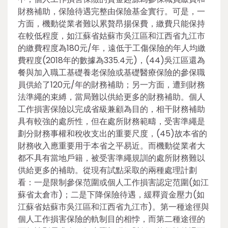
財務補助，保險待遇完整由保險基金實行。可是，一
方面，機動從業者難以累贅昂揚保費，繳費只能保持
在較低程度，如江蘇省姑蘇市吳江區和江西省九江市
的繳費程度為180元/年，遠低于工傷保險的年人均繳
費程度(2018年的數據為335.4元)，(44)吳江區還為
餐與加入職工基礎養老保險或基礎醫療保險的參保職
員供給了120元/年的財務補助；另一方面，遭到財務
法準繩的束縛，當局難以供給更多的財務補助。個人
工作損害保險以完成省級兼顧為目的，相干財務補助
具有較強的處所性，但在處所財務範疇，受害準繩是
劃分財務事權和稅收支出的重要尺度，(45)故本省的
財務收入應重要用于本省之平易近。而機動從業者大
都不具有當地戶籍，被受害準繩規訓的處所財務難以
供給更多的補助。從現有試點采取的兩種處理計劃
看：一是限制參保范圍或個人工作損害認定范圍(如江
蘇省太倉市)；二是下降保險待遇，緩釋資金壓力(如
江蘇省姑蘇市吳江區和江西省九江市)。第一種途徑與
個人工作損害保險的軌制目的相悖，而第二種途徑的