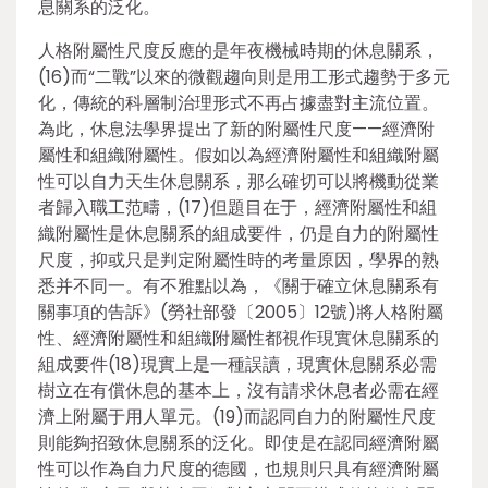
息關系的泛化。
人格附屬性尺度反應的是年夜機械時期的休息關系，
(16)而“二戰”以來的微觀趨向則是用工形式趨勢于多元
化，傳統的科層制治理形式不再占據盡對主流位置。
為此，休息法學界提出了新的附屬性尺度——經濟附
屬性和組織附屬性。假如以為經濟附屬性和組織附屬
性可以自力天生休息關系，那么確切可以將機動從業
者歸入職工范疇，(17)但題目在于，經濟附屬性和組
織附屬性是休息關系的組成要件，仍是自力的附屬性
尺度，抑或只是判定附屬性時的考量原因，學界的熟
悉并不同一。有不雅點以為，《關于確立休息關系有
關事項的告訴》(勞社部發〔2005〕12號)將人格附屬
性、經濟附屬性和組織附屬性都視作現實休息關系的
組成要件(18)現實上是一種誤讀，現實休息關系必需
樹立在有償休息的基本上，沒有請求休息者必需在經
濟上附屬于用人單元。(19)而認同自力的附屬性尺度
則能夠招致休息關系的泛化。即使是在認同經濟附屬
性可以作為自力尺度的德國，也規則只具有經濟附屬