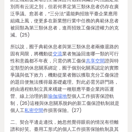
別而有云泥之別，但若何界定第三類休息者仍存在廣
泛爭議。愈甚者，“三分法”還能夠招致平臺企業應用
組織上風，使更多在新業態行業中任務的典範休息者
被回類為第三類休息者，進而招致工傷保證權力的克
減。(25)
所以說，囿于典範休息者與第三類休息者兩條退路的
固有局限，將機動從
交流
業者無論回進哪一類的可行
性和意義都不年夜，只需仍將工傷保
共享空間
證與特
定類型的休息關系綁定，囿于個別化關系認定的實際
爭議與低下效力，機動從業者難以獲取充分工傷保證
的題目便無法獲得最基礎處理。對此必需另辟門路，
經由過程軌制立異來構建一種順應平臺企業跨區運
營、線上治理的新
瑜伽場地
型個人工作損害保證軌
制，(26)這種與休息關系脫鉤的新工傷保證軌制就是
個人工
私密空間
作損害保險。(27)
二、契合平邊走邊找，她忽然覺得眼前的情況有些離
譜和好笑。臺用工形式的個人工作損害保險軌制及其