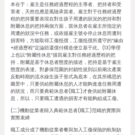
本在于：雇主是任務經過歷程的主導者、把持者和受
害者，天然也應是風險承當者。雇主對于任務經過歷
程的把持重要表現在對生孩子周遭的狀況的把持和對
附屬休息的把持兩個方面，當休息者在雇主所指定的
周遭的狀況中任務，或依循雇主號令停止休息而遭到
損害時，方能取得工傷抵償，工傷抵償所遵守的“緣由
+經過歷程”定論賠還償付構造便立基于此。(13)學理
上也以“附屬性休息”描寫雇主對任務經過歷程的把
持，附屬是基于休息者態度的描述，把持是基于雇主
態度的表達。對參保范圍的封鎖性規則以前兩次產業
反動時期的流水線生孩子形式為底本，在其所構思的
圖景中，只要供給附屬休息的人才能夠進進任務周遭
的狀況，而只要典範休息者(職工)才會供給附屬休
息，所以，只要職工遭遇的損害才有能夠組成工傷。
(二)機動從業者歸入典範休息者(職工)范疇的實際與
實際束縛
職工成分成了機動從業者餐與加入工傷保險的軌制妨