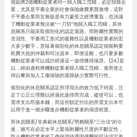
假如將2億機動從業者同一歸入職工范疇，必定招致企
業，尤其是平臺企業的社會保險繳費累贅激增，這對
于平臺企業而言無疑是有力蒙受之經濟重負，也決議
了機動從業者無法被“一刀切”地歸入職工范疇，其休
息關系只能采取個別化的認定退路。而附屬性實際的
含混性、平臺用工形式的復雜性以及機動從業者的宏
大多少數字，意味著個別化的休息關系認定很能夠要
耗費大批的仲裁和司法資本，即便這般，也只要多數
機動從業者可以或許經過這一途徑獲得保證。(24)是
以，經由過程將機動從業者歸入職工范疇，進而使之
得以餐與加入工傷保險的退路缺少實際可行性。
個別化的休息關系認定所浮現出的效力低下特質，注
定了公正公理難以經過此途徑而完成，縱使可以，也
需求支出昂揚本錢，而這些額定付出的所需支出本可
以用于進一個步驟進步機動從業者的保證程度。
而休息關系/非典範休息關系/勞務關系“三分法”的引
進，雖可在必定水平上緊張附屬性尺度的不斷定性，
防止機動從業者的工傷保證待遇因偶爾的司法認定差