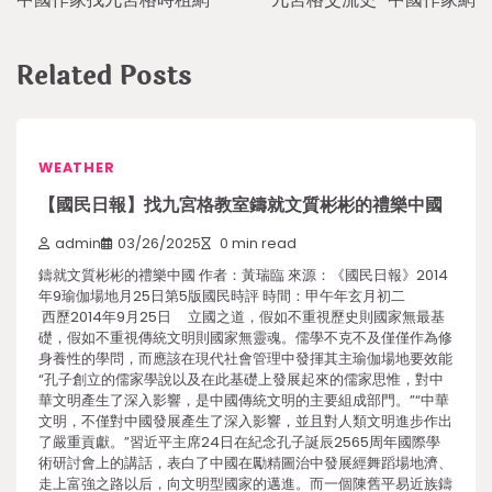
Related Posts
WEATHER
【國民日報】找九宮格教室鑄就文質彬彬的禮樂中國
admin
03/26/2025
0 min read
鑄就文質彬彬的禮樂中國 作者：黃瑞臨 來源：《國民日報》2014
年9瑜伽場地月25日第5版國民時評 時間：甲午年玄月初二
西歷2014年9月25日 立國之道，假如不重視歷史則國家無最基
礎，假如不重視傳統文明則國家無靈魂。儒學不克不及僅僅作為修
身養性的學問，而應該在現代社會管理中發揮其主瑜伽場地要效能
“孔子創立的儒家學說以及在此基礎上發展起來的儒家思惟，對中
華文明產生了深入影響，是中國傳統文明的主要組成部門。”“中華
文明，不僅對中國發展產生了深入影響，並且對人類文明進步作出
了嚴重貢獻。”習近平主席24日在紀念孔子誕辰2565周年國際學
術研討會上的講話，表白了中國在勵精圖治中發展經舞蹈場地濟、
走上富強之路以后，向文明型國家的邁進。而一個陳舊平易近族鑄