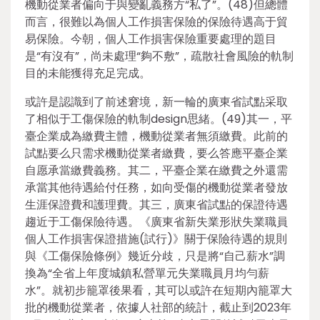
機動從業者偏向于與變亂義務方“私了”。(48)但總體
而言，很難以為個人工作損害保險的保險待遇高于貿
易保險。今朝，個人工作損害保險重要處理的題目
是“有沒有”，尚未處理“夠不敷”，疏散社會風險的軌制
目的未能獲得充足完成。
或許是認識到了前述窘境，新一輪的廣東省試點采取
了相似于工傷保險的軌制design思緒。(49)其一，平
臺企業成為繳費主體，機動從業者無須繳費。此前的
試點要么只需求機動從業者繳費，要么答應平臺企業
自愿承當繳費義務。其二，平臺企業在繳費之外還需
承當其他待遇給付任務，如向受傷的機動從業者發放
生涯保證費和護理費。其三，廣東省試點的保證待遇
趨近于工傷保險待遇。《廣東省新失業形狀失業職員
個人工作損害保證措施(試行)》關于保險待遇的規則
與《工傷保險條例》幾近分歧，只是將“自己薪水”調
換為“全省上年度城鎮私營單元失業職員月均勻薪
水”。就初步籠罩後果看，其可以或許在短期內籠罩大
批的機動從業者，依據人社部的統計，截止到2023年