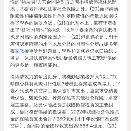
性的“類雇員”與其合同絕對方之間不構成傳統休息關
系，基礎被排擠在法定社會保險之外。(20)而將經濟
附屬性和組織附屬性作為判定附屬性的考量原因則取
得了學界的廣泛承認，(21)在此基本上，還有學者提
出了“技巧附屬性”的概念，以為平臺企業的算法把持
也是附屬性的判定原因之一。(22)但遺憾的是，對于
若何認定附屬的水平以及分歧的附屬性分辨占據多年
夜
家教
權重等焦點題目，學界和實務界仍眾口紛紜，
可見，休息法實際為“機動從業者歸入職工范疇”供給
的更多是一種實際能夠。
從經濟效力的角度動身，將機動從業者歸入“職工”范
疇能否具有實際可行性呢?若機動從業者成為職工，平
臺不只應為其交納工傷保險所需支出，還需求交納養
老保險、醫療保險、掉業保險等其他社會保險，承當
雇主義務。社會保險繳費是我國微觀稅負的主要組
成，從財務部供給的數據看，2022年我國社會保險基
金的保險費支出合計71280億元(此中年夜部門為企業
交納)，而同期的全國稅收支出為166614億元。(23)