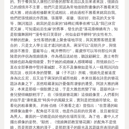
的。對于餐與加入康熙己卯會的那幫名流以及后來者來說，憶娘自
己的感情并不主要，他們只是習認為常地借助對畫像的不雅看來完
成大雅，經由過程修辭來完成相比，經由過程不雅看來銘寫自我。
他們把張憶娘比作西施、張麗華、崔徽、張好好、散花的天女等
等，陳詞濫語，銘寫的是自家的“綠樽紅燭事依稀”以及“我已休官
君又嫁，可知還結后生緣”的舊事，發生的是“落花垂柳嬌有力，知
是歌慵舞困時”“漫夸初日芙蓉好，何似金釵半醉時”的女性有力、
半醉的想象。 女性客體的畫上聚會場地浮現，與其實際客體是重
合的，只是文人學士逞才遣詞的道具。蔣深可以“花朝月夕，與憶
娘游不雅音、靈巖等山，輒并轡而行”，嚴虞惇可以等待那位叫廣
陵君的伴侶為憶娘贖身、作為禮品送給他，聽說顧嗣立、惠士奇對
憶娘也頗為癡情鐘愛，對于她的成婚嫁人感嘆唏噓，而憶娘自己一
直在全部事務中堅持著緘默，不克不及像柳如是等人一樣用詩詞自
我言說，收回本身的聲響。 據《子不語》所載，憶娘先是被逼度
身為比丘尼，后又迫于蔣深的淫威而他殺，本來佳麗在詩意的簪花
題詠表象之下，居然暗藏著如許憂傷而凄慘的遭受。阿誰大雅的蔣
深，本來是那樣一個骯髒之徒，于是大雅忽然變了味，題跋吟詠一
會兒變得幽默輕浮了。在《張憶娘簪花圖》這個鏡像里，人們看到
的似乎是“康乾亂世”時吳中的風騷文采，實則是把憶娘符號化、欲
看化的粗暴審美。 約翰·伯格《不雅看之道》曾指出：“在普通的歐
洲裸像油畫中，配角從不呈現，他是作品前的欣賞者，並且被假定
為男人。畫面的一切都是由於他的在場而呈現。為了他，畫中人才
擺出裸像的姿勢。”顯然，《憶娘舞蹈教室簪花圖》的配角不是憶
娘，而是那群大雅的漢子，是那群漢子的眼光及其題跋所表現的霸