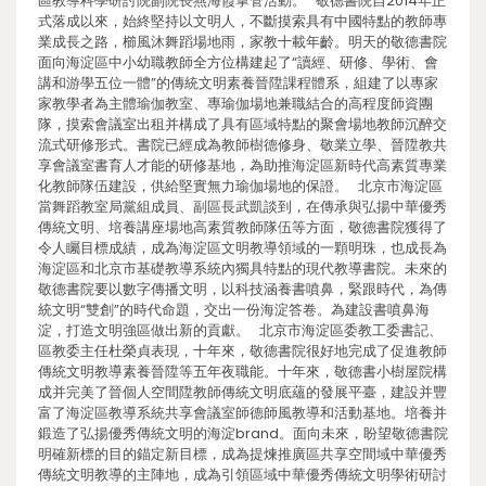
區教導科學研討院副院長燕海霞掌管活動。 敬德書院自2014年正
式落成以來，始終堅持以文明人，不斷摸索具有中國特點的教師專
業成長之路，櫛風沐舞蹈場地雨，家教十載年齡。明天的敬德書院
面向海淀區中小幼職教師全方位構建起了“讀經、研修、學術、會
講和游學五位一體”的傳統文明素養晉陞課程體系，組建了以專家
家教學者為主體瑜伽教室、專瑜伽場地兼職結合的高程度師資團
隊，摸索會議室出租并構成了具有區域特點的聚會場地教師沉醉交
流式研修形式。書院已經成為教師樹德修身、敬業立學、晉陞教共
享會議室書育人才能的研修基地，為助推海淀區新時代高素質專業
化教師隊伍建設，供給堅實無力瑜伽場地的保證。 北京市海淀區
當舞蹈教室局黨組成員、副區長武凱談到，在傳承與弘揚中華優秀
傳統文明、培養講座場地高素質教師隊伍等方面，敬德書院獲得了
令人矚目標成績，成為海淀區文明教導領域的一顆明珠，也成長為
海淀區和北京市基礎教導系統內獨具特點的現代教導書院。未來的
敬德書院要以數字傳播文明，以科技涵養書噴鼻，緊跟時代，為傳
統文明“雙創”的時代命題，交出一份海淀答卷。為建設書噴鼻海
淀，打造文明強區做出新的貢獻。 北京市海淀區委教工委書記、
區教委主任杜榮貞表現，十年來，敬德書院很好地完成了促進教師
傳統文明教導素養晉陞等五年夜職能。十年來，敬德書小樹屋院構
成并完美了晉個人空間陞教師傳統文明底蘊的發展平臺，建設并豐
富了海淀區教導系統共享會議室師德師風教導和活動基地。培養并
鍛造了弘揚優秀傳統文明的海淀brand。面向未來，盼望敬德書院
明確新標的目的錨定新目標，成為提煉推廣區共享空間域中華優秀
傳統文明教導的主陣地，成為引領區域中華優秀傳統文明學術研討