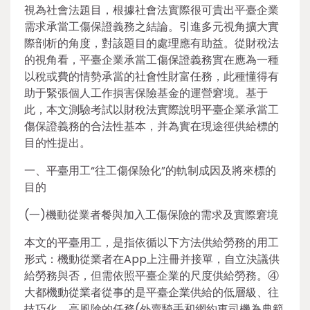
視為社會法題目，根據社會法實際很可貴出平臺企業
需求承當工傷保證義務之結論。引進多元視角擴大實
際剖析的角度，對該題目的處理應有助益。從財稅法
的視角看，平臺企業承當工傷保證義務實在應為一種
以稅或費的情勢承當的社會性財富任務，此種懂得有
助于緊張個人工作損害保險基金的運營窘境。基于
此，本文測驗考試以財稅法實際說明平臺企業承當工
傷保證義務的合法性基本，并為實在現途徑供給標的
目的性提出。
一、平臺用工“往工傷保險化”的軌制成因及將來標的
目的
(一)機動從業者餐與加入工傷保險的需求及實際窘境
本文的平臺用工，是指依循以下方法供給勞務的用工
形式：機動從業者在App上注冊并接單，自立決議供
給勞務與否，但需依照平臺企業的尺度供給勞務。④
大都機動從業者從事的是平臺企業供給的低層級、往
技巧化、高風險的任務(外賣騎手和網約車司機為典範