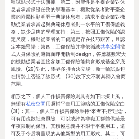
種試點形式于法無據；第二，附屬性是平臺企業對休
息者承當保證任務的學理基本，機動從業者對平臺企
業的附屬性顯明弱于典範休息者，請求平臺企業對機
動從業者承當起與典範休息者劃一水平的工傷保證義
務，缺少足夠的學理支持；第三，按照工傷保險的認
定尺度，機動從業者的工傷認定存在技巧艱苦，且認
定本錢昂揚；第四，工傷保險并非依循總
共享空間
攬
式人身保險的邏輯而睜開軌制design，答應基數宏大
的機動從業者直接參加工傷保險能夠會形成基金穿底
風險。(29)對此，學界多持否決立場，新一輪試點也
在情勢上否認了該形式，(30)故下文不將其歸入會商
范圍。
相形之下，個人工作損害保險則具有如下比擬上風，
無望有
私密空間
用彌補平臺用工範疇的工傷保險空白
(31)：其一，個人工作損害保險秉持“來者不拒”理念，
可有用疏散社會風險，可以或許為非職工群體供給最
年夜限制的保證。其積極意義并不限于平臺用工，還
可及于今后將呈現的其他新型的用工形式。其二，可