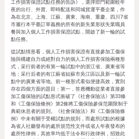
工作損害保證試點任務的告訴》，選擇部門範圍較年
夜的出行、外賣、即時配送和同城貨運平臺企業，作
為在北京、上海、江蘇、廣東、海南、重慶、四川7省
市履行本平臺訂單義務的所有的新失業形狀失業職員
餐與加入個人工作損害保證試點，開啟了新一輪的試
點任務。
從試點情形看，個人工作損害保證有直接參加工傷保
險與構建自力或絕對自力的個人工作損害保險兩種形
式，采行前者的有第一輪試點中的浙江省、廣東省等
地；采行后者的有江蘇省姑蘇市吳江區以及新一輪試
點中的廣東省等地。前一種形式看似便捷高效，實則
存在四個方面的題目：第一，答應機動從業者直接參
加工傷保險的試點形式衝破了《社會保險法》第33條
和《工傷保險條例》第2條將工傷保險參保范圍限制于
典範休息者的規則。《社會保險法》和《工傷保險條
例》中未有關于受權試點的規則，而處所試點的根據
為省人社廳發布的處所規范性文件或省人年夜發布的
處所性律例，其效率均低于法令和行政律例，招致此