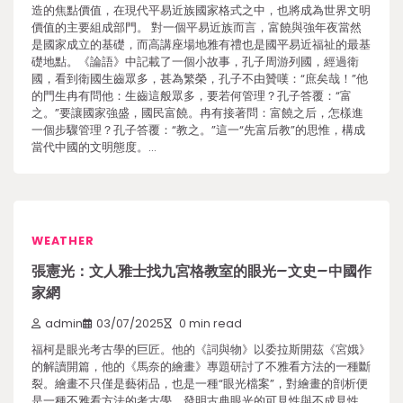
造的焦點價值，在現代平易近族國家格式之中，也將成為世界文明
價值的主要組成部門。 對一個平易近族而言，富饒與強年夜當然
是國家成立的基礎，而高講座場地雅有禮也是國平易近福祉的最基
礎地點。《論語》中記載了一個小故事，孔子周游列國，經過衛
國，看到衛國生齒眾多，甚為繁榮，孔子不由贊嘆：“庶矣哉！”他
的門生冉有問他：生齒這般眾多，要若何管理？孔子答覆：“富
之。”要讓國家強盛，國民富饒。冉有接著問：富饒之后，怎樣進
一個步驟管理？孔子答覆：“教之。”這一“先富后教”的思惟，構成
當代中國的文明態度。…
WEATHER
張憲光：文人雅士找九宮格教室的眼光–文史–中國作
家網
admin
03/07/2025
0 min read
福柯是眼光考古學的巨匠。他的《詞與物》以委拉斯開茲《宮娥》
的解讀開篇，他的《馬奈的繪畫》專題研討了不雅看方法的一種斷
裂。繪畫不只僅是藝術品，也是一種“眼光檔案”，對繪畫的剖析便
是一種不雅看方法的考古學，發明古典眼光的可見性與不成見性、