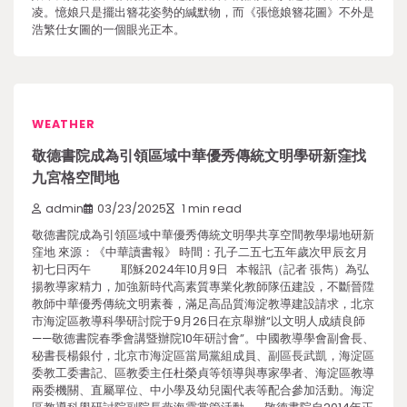
凌。憶娘只是擺出簪花姿勢的緘默物，而《張憶娘簪花圖》不外是
浩繁仕女圖的一個眼光正本。
WEATHER
敬德書院成為引領區域中華優秀傳統文明學研新窪找
九宮格空間地
admin
03/23/2025
1 min read
敬德書院成為引領區域中華優秀傳統文明學共享空間教學場地研新
窪地 來源：《中華讀書報》 時間：孔子二五七五年歲次甲辰玄月
初七日丙午 耶穌2024年10月9日 本報訊（記者 張雋）為弘
揚教導家精力，加強新時代高素質專業化教師隊伍建設，不斷晉陞
教師中華優秀傳統文明素養，滿足高品質海淀教導建設請求，北京
市海淀區教導科學研討院于9月26日在京舉辦“以文明人成績良師
——敬德書院春季會講暨辦院10年研討會”。中國教導學會副會長、
秘書長楊銀付，北京市海淀區當局黨組成員、副區長武凱，海淀區
委教工委書記、區教委主任杜榮貞等領導與專家學者、海淀區教導
兩委機關、直屬單位、中小學及幼兒園代表等配合參加活動。海淀