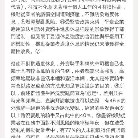
代表)，往技巧化意味著相干個人工作的可替換性高，
機動從業者的議價空間遭到擠壓，不難誘發過度休
息，⑤增添變亂風險。⑥受監管政策束縛，平臺企業
應用算法引誘外賣騎手進步休息強度的景象獲得了部
門遏制，但受限于妥適休息強度的含混性與平臺用工
的機動性，機動從業者過度休息的情形仍未能獲得全
體性改良。⑦
縱使不斟酌過度休息，外賣騎手和網約車司機自己也
屬于具有較高風險度的任務，兩者都需求高強度、高
頻率地駕駛非靈活車輛和靈活車輛，尤其是外賣騎手
常會以路況違章的方法來知足算法設定的目的，⑧所
以，前述群體產生路況變亂簡直為“必定”，差別只在
時光和頻率上。查詢拜訪數據也可以佐證，有48％的
外賣騎手經過的事況過路況變亂，經過的事況過兩次
以上路況變亂的騎手又占此中的40％。⑨盡管機動從
業者在任務中面對不測風險的概率極年夜，但在遭受
變亂的機動從業者中，有77％的人未能取得任何賠還
償付，⑩可見，若何保證其任務平安已成為亟須處理