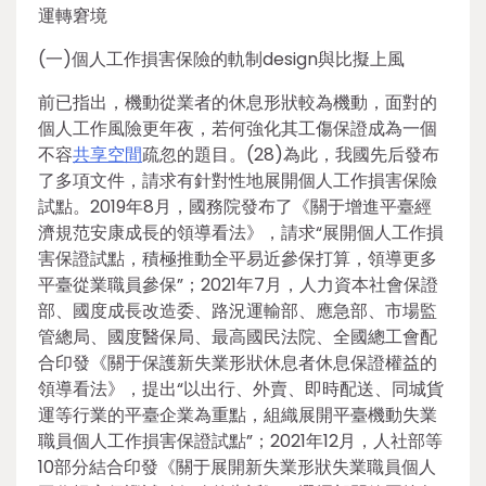
運轉窘境
(一)個人工作損害保險的軌制design與比擬上風
前已指出，機動從業者的休息形狀較為機動，面對的
個人工作風險更年夜，若何強化其工傷保證成為一個
不容
共享空間
疏忽的題目。(28)為此，我國先后發布
了多項文件，請求有針對性地展開個人工作損害保險
試點。2019年8月，國務院發布了《關于增進平臺經
濟規范安康成長的領導看法》，請求“展開個人工作損
害保證試點，積極推動全平易近參保打算，領導更多
平臺從業職員參保”；2021年7月，人力資本社會保證
部、國度成長改造委、路況運輸部、應急部、市場監
管總局、國度醫保局、最高國民法院、全國總工會配
合印發《關于保護新失業形狀休息者休息保證權益的
領導看法》，提出“以出行、外賣、即時配送、同城貨
運等行業的平臺企業為重點，組織展開平臺機動失業
職員個人工作損害保證試點”；2021年12月，人社部等
10部分結合印發《關于展開新失業形狀失業職員個人