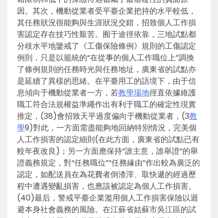
因。其次，機動從業者受平臺企業把持的水平較低，
其任務狀況很能夠與生涯狀況交錯，招致個人工作損
害認定存在技巧性艱苦。囿于途徑依靠，三地試點都
分歧水平地鑒戒了《工傷保險條例》規則的工傷認定
例則，只是以籠統的“在從事的個人工作職位上”調換
了條例規則的任務時光與任務地址，廣東省的試點亦
是延續了異樣的思緒。在平臺用工的語境下，由于信
息傾向于機動從業者一方，若
教學場地
徑直依據維護
職工符合法規權益準繩作出有利于職工的確定性現實
推定，(38)會招致天平過度偏向于機動從業者，(3
教
學
9)對此，一方面需盡能夠地回納特別情況，完美個
人工作損害的認定細則(在此方面，廣東省的試點已有
較年夜改良)；另一方面應保持“誰主意，誰舉證”的舉
證義務規定，對“任務職位”“任務緣由”作出較為廣泛的
認定，如配送員在為花費者倒渣滓、取快遞的經過歷
程中遭遇變亂損害，也應該被認定為個人工作損害。
(40)最后，警戒平臺企業濫用個人工作損害保險以迴
避本身社會義務的風險。在江蘇省姑蘇市吳江區的試