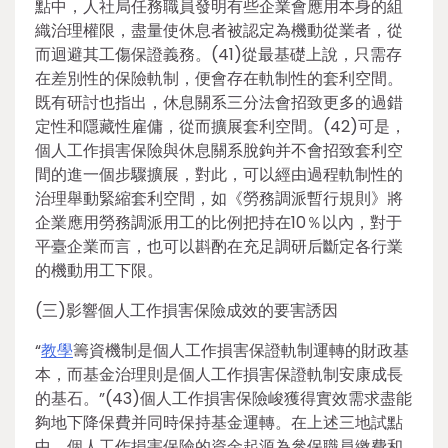
點中，人社局任務職員發明有些企業會應用本身的組
織治理權限，盡量使休息者被認定為機動從業者，從
而迴避其工傷保證義務。(41)從最基礎上說，只需存
在差別性的保險軌制，便會存在軌制性的套利空間。
既有研討也指出，休息關系三分法會招致更多的過錯
定性和隱藏性雇傭，從而擴展套利空間。(42)可是，
個人工作損害保險與休息關系脫鉤并不會招致套利空
間的進一個步驟擴展，對此，可以經由過程軌制性的
治理舉動緊縮套利空間，如《勞務調派暫行規則》將
企業應用勞務調派用工的比例把持在10％以內，對于
平臺企業而言，也可以斟酌在充足調研后斷定各行業
的機動用工下限。
(三)影響個人工作損害保險成效的要害誘因
“
教學
籌資機制是個人工作損害保證軌制運轉的財政基
本，而基金治理則是個人工作損害保證軌制安康成長
的基石。”(43)個人工作損害保險峻獲得實效需求盡能
夠地下降保費并同時保持基金運轉。在上述三地試點
中，個人工作損害保險的資金起源為參保職員繳費和