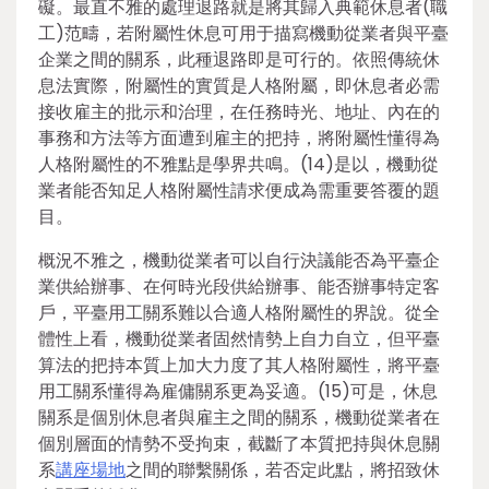
礙。最直不雅的處理退路就是將其歸入典範休息者(職
工)范疇，若附屬性休息可用于描寫機動從業者與平臺
企業之間的關系，此種退路即是可行的。依照傳統休
息法實際，附屬性的實質是人格附屬，即休息者必需
接收雇主的批示和治理，在任務時光、地址、內在的
事務和方法等方面遭到雇主的把持，將附屬性懂得為
人格附屬性的不雅點是學界共鳴。(14)是以，機動從
業者能否知足人格附屬性請求便成為需重要答覆的題
目。
概況不雅之，機動從業者可以自行決議能否為平臺企
業供給辦事、在何時光段供給辦事、能否辦事特定客
戶，平臺用工關系難以合適人格附屬性的界說。從全
體性上看，機動從業者固然情勢上自力自立，但平臺
算法的把持本質上加大力度了其人格附屬性，將平臺
用工關系懂得為雇傭關系更為妥適。(15)可是，休息
關系是個別休息者與雇主之間的關系，機動從業者在
個別層面的情勢不受拘束，截斷了本質把持與休息關
系
講座場地
之間的聯繫關係，若否定此點，將招致休