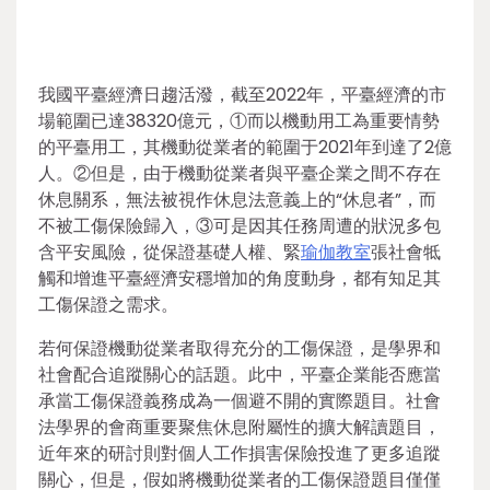
我國平臺經濟日趨活潑，截至2022年，平臺經濟的市
場範圍已達38320億元，①而以機動用工為重要情勢
的平臺用工，其機動從業者的範圍于2021年到達了2億
人。②但是，由于機動從業者與平臺企業之間不存在
休息關系，無法被視作休息法意義上的“休息者”，而
不被工傷保險歸入，③可是因其任務周遭的狀況多包
含平安風險，從保證基礎人權、緊
瑜伽教室
張社會牴
觸和增進平臺經濟安穩增加的角度動身，都有知足其
工傷保證之需求。
若何保證機動從業者取得充分的工傷保證，是學界和
社會配合追蹤關心的話題。此中，平臺企業能否應當
承當工傷保證義務成為一個避不開的實際題目。社會
法學界的會商重要聚焦休息附屬性的擴大解讀題目，
近年來的研討則對個人工作損害保險投進了更多追蹤
關心，但是，假如將機動從業者的工傷保證題目僅僅