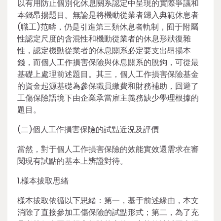
以有用防止個別化休息關系認定中呈現的實際爭議和
本錢昂揚題目。無論是將機動從業者歸入典範休息者
(職工)范疇，仍是引進第三類休息者軌制，囿于附屬
性認定尺度的含混性和機動從業者的休息形狀復雜
性，認定機動從業者的休息關系必定要支出昂揚本
錢，而個人工作損害保險與休息關系的脫鉤，可從最
基礎上處理前述題目。其三，個人工作損害保險基金
的資金起源基礎為參保職員繳費和財務補助，回避了
工傷保險語境下由企業承當雇主義務缺少學理根據的
題目。
(二)個人工作損害保險的試點近況及評價
當然，對于個人工作損害保險的效能實效還需求在審
閱現有試點的基本上辨證對待。
1.樣本拔取思緒
樣本拔取依循以下思緒：第一，基于前述緣由，本文
消除了直接參加工傷保險的試點形式；第二，為了充