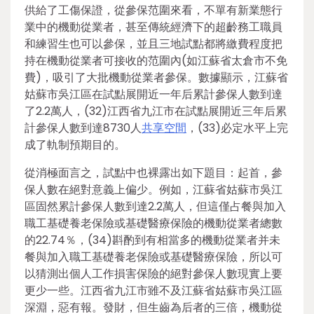
供給了工傷保證，從參保范圍來看，不單有新業態行
業中的機動從業者，甚至傳統經濟下的超齡務工職員
和練習生也可以參保，並且三地試點都將繳費程度把
持在機動從業者可接收的范圍內(如江蘇省太倉市不免
費)，吸引了大批機動從業者參保。數據顯示，江蘇省
姑蘇市吳江區在試點展開近一年后累計參保人數到達
了2.2萬人，(32)江西省九江市在試點展開近三年后累
計參保人數到達8730人
共享空間
，(33)必定水平上完
成了軌制預期目的。
從消極面言之，試點中也裸露出如下題目：起首，參
保人數在絕對意義上偏少。例如，江蘇省姑蘇市吳江
區固然累計參保人數到達2.2萬人，但這僅占餐與加入
職工基礎養老保險或基礎醫療保險的機動從業者總數
的22.74％，(34)斟酌到有相當多的機動從業者并未
餐與加入職工基礎養老保險或基礎醫療保險，所以可
以猜測出個人工作損害保險的絕對參保人數現實上要
更少一些。江西省九江市雖不及江蘇省姑蘇市吳江區
深淵，惡有報。發財，但生齒為后者的三倍，機動從