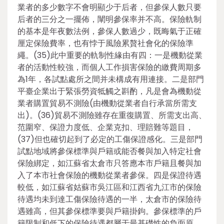
業者的多少數字不會明顯少于后者，但參保人數只要
后者的三分之一擺佈，闡明參保率并不高。保險軌制
的基本是年夜數法例，參保人數過少，既晦氣于正確
厘定保險費率，也有悖于風險累贅社會化的保險準
繩。(35)此中重要的軌制性緣由有四：一是機動從業
者的活動性較強，而個人工作損害保險的繳費周期多
為1年，各試點處所之間并未構成有用連接。二是部門
平臺企業出于緊張勞資牴觸之斟酌，凡是會為機動從
業者購置貿易不測險(由機動從業者自行承當所需支
出)。(36)貿易不測險雖存在重復購置、所需支出高、
范圍窄、保證力度低、企業克扣、理賠難等題目，
(37)但也確切起到了必定的工傷保證感化。三是部門
試點地域將參保標準與戶籍或能否餐與加入特定社會
保險綁定，如江蘇省太倉市只答應本市戶籍且餐與加
入了本市社會保險的機動從業者參保。四是保證待遇
較低，如江蘇省姑蘇市吳江區和江西省九江市的保險
待遇均未到達工傷保險待遇的一半，太倉市的保險待
遇雖高，但其參保標準要與戶籍掛鉤。參保標準的戶
籍限制和低下的保險待遇都屬于最基礎性的負面原