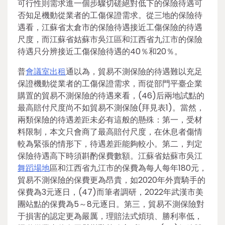
可行性則需求進一個步驟切磋絕對低下的保險待遇可
否知足機動從業者的工傷保證需求。從三地的保險待
遇看，江蘇省太倉市的保險待遇接近工傷保險的待遇
尺度，而江蘇省姑蘇市吳江區和江西省九江市的保險
待遇只分辨接近工傷保險待遇的40％和20％。
普
會議室出租
通以為，貿易不測保險的待遇難以充足
保證機動從業者的工傷保證需求，而從部門平臺企業
購置的貿易不測保險的待遇來看，(46)后兩地試點的
最高賠付尺度尚不如貿易不測保險(拜見表1)。當然，
兩類保險的待遇差距未必有這般的懸殊：第一，受材
料限制，本文只會商了最高賠付尺度，在休息者傷情
較為緊張的情形下，待遇差距能夠較小。第二，判定
保險待遇高下時須斟酌保費數額。江蘇省姑蘇市吳江
舞蹈場地
區和江西省九江市的保費為每人每年180元，
貿易不測保險的保費更為昂貴，如2020年外賣騎手的
保費為3元逐日，(47)而筆者調研，2022年武漢市美
團站點的保費為5～8元逐日。第三，貿易不測保險對
于損害的認定更為嚴厲，理賠法式煩瑣、勝利率低，