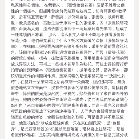
私家性與公個性。 在我看來，《張憶娘簪花圖》便是不雅看公個
性的一個樣本。顧頡剛曾說前代姑蘇名妓有三，前有薛素1對1教學
素，后有張五寶教學；薛善詩，以俠氣自信，張善歌，以勞瘁逝
世；最負盛名的，當數生涯于康熙一朝的張憶娘，因《張憶娘簪花
圖》而廣為人知，流風余韻從康熙中一向延續到道光年間，組成了
一種連續的不雅看。 那么，這么多文人學士不斷地不雅看張憶娘
簪花小像，他們畢竟看到了什么？托名方婉儀的這幅《張憶娘簪花
圖》，在構圖上與楊晉所繪的有很年夜分歧，采用的是前景窺視視
角。該圖作者顯然沒有看到過憶娘簪花圖原作，而與《后簪花圖》
的攬鏡自簪統一標格，拔取遠不雅視角，借用版畫中閨房空間的開
放式浮現方法，再補上一些樹木花草作為映托。而佳士得拍賣行所
拍賣的許漢卿躲本《張憶娘簪花圖》，據筆者之見，當為摹本，卻
較切近原作的構圖與作風。畫家捕獲的是憶娘簪花這一“決議性剎
時”，在簪好一朵茉莉花之后再來簪一朵蘭花，憶娘孤零零、無所
依憑地站立在畫面中，沒有任何多余的舉措和佈景裝潢。這幅肖像
畫中，憶娘的眼光是漠然的、平視的，顯然覺知到了來自畫面外的
眼光，她的身材姿勢似乎在逢迎這一眼光，從而將我們的追蹤關心
點引向了來自畫面外的男性近間隔審美直視，而這一眼光又經由過
程題跋的書寫完成了它的陳說生孩子。 人們也許會贊嘆憶娘曼會
議室出租妙的舞姿，會觀賞她動聽的歌喉，可是畫家并不重視這
些，他重視的是“妝成金屋躲何處，只在東山謝氏家”，是“色相
身”，是尤西堂所說的“卻勝狀元新落第，瓊林宴上往簪花”，是被
名流們不雅看，是以其構圖邏輯與托名方婉儀的那一幅是完整分歧