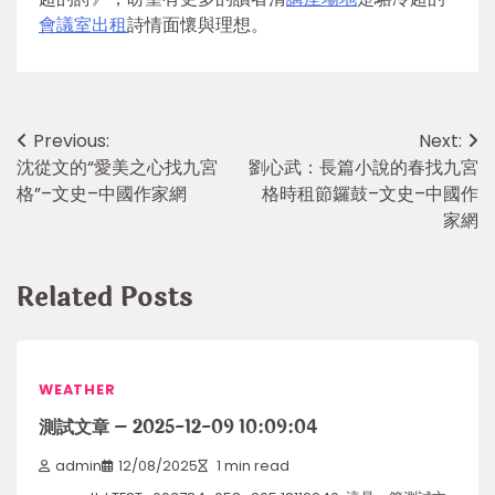
會議室出租
詩情面懷與理想。
Post
Previous:
Next:
沈從文的“愛美之心找九宮
劉心武：長篇小說的春找九宮
navigation
格”–文史–中國作家網
格時租節鑼鼓–文史–中國作
家網
Related Posts
WEATHER
測試文章 – 2025-12-09 10:09:04
admin
12/08/2025
1 min read