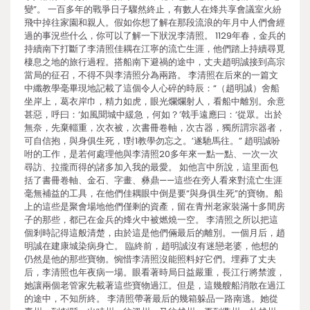
變”。 一百多年的戰爭日子驟然終止，有數人在烽共享會議室火紛
飛中掉往家園和親人。假如你想了解在那段流浪的年月中人們會經
過的事況些什么，你可以了解一下狀況李清照。 1129年春，金兵的
持續南下打斷了李清照佳耦在江寧的流亡生涯，他們踏上持續尋覓
棲息之地的旅行過程。搭船南下避禍的途中，丈夫趙明誠接到高宗
當局的征召，不得不與李清照分為兩路。 李清照在后來的一篇文
中纖教學毫畢現地記載了這個令人心碎的時辰：“（趙明誠）舍船
坐岸上，葛衣岸巾，精力如虎，眼光爛爛射人，看船中離別。余意
甚惡，呼曰：‘如風聞城中緩急，何如？’戟手遠應曰：‘從眾。出於
無奈，先棄輜重，次衣被，次書冊卷軸，次古器，獨所謂宗器者，
可自信抱，與身俱生死，1對1教學勿忘之。’遂馳馬往。” 趙明誠吩
咐的工作，是若何處理他與李清照20多年來一點一點、一次一次
尋訪、拉攏而得的諸多加入我的最愛。 如他言中所說，這里面包
括了書冊卷軸、金石、字畫、彝鼎——這些在旁人看來對流亡生涯
毫無補益的工具，在他們佳耦眼中倒是要“與身俱生死”的寶物。船
上的這些是聚會場地他們僅剩的資產，留在青州老家裝滿十多間房
子的那些，都已在金兵的烽火中被燃燒一空。 李清照之所以把這
個剎時記得這般清楚，由於這是他們倆最后的離別。一個月后，趙
明誠在建康城染病身亡。 臨終前，趙明誠沒有迷戀老婆，他想的
仍然是他的那些寶物。惋惜李清照沒能照料好它們。埋葬了丈夫
后，李清照也年夜病一場。眼看著時局日益嚴重，長江行將禁渡，
她讓兩個老管家先載著這些寶物過江。但是，這幾艘船消散在過江
的途中，不知所終。 李清照帶著最后的幾箱躲品一路南逃。她從