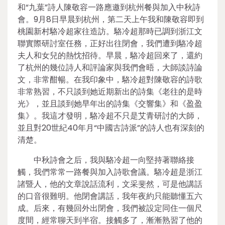
和“九葉”詩人陳敬容一路應邀到杭州餐與加入中秋詩
會。9月8日早晨到杭州，第二天上午我和陳敬容即到
桃園新村駱冷超家往造訪。駱冷超那時已調到浙江文
聯實際研討室任務，正好出往閉會，我們遭到駱冷超
夫人和女兒的熱忱招待。早晨，駱冷超回來了，還約
了杭州的幾位詩人和評論家與我們會晤，大師談詩論
文，非常酣暢。在我印象中，駱冷超對陳敬容的詩歌
非常熟習，不只談到她近期新出的詩集《老往的是時
光》，並且談到她早年出的詩集《交響集》和《盈盈
集》。我這才發明，駱冷超不只是艾青研討的大師，
並且對20世紀40年月“中國古詩派”的詩人也有深刻的
清楚。
中秋詩會之后，我與駱冷超一向堅持著聯絡接
觸，我們常常一路餐與加入詩歌會議。駱冷超是浙江
諸暨人，他的文章說話流利，文采斐然，可是他講話
的口音很難明。他閉會講話，我年夜約只能聽懂五六
成。后來，有幾回外出閉會，我們被設定同住一個尺
度間，經常聊天到半宿。接觸多了，漸漸熟習了他的