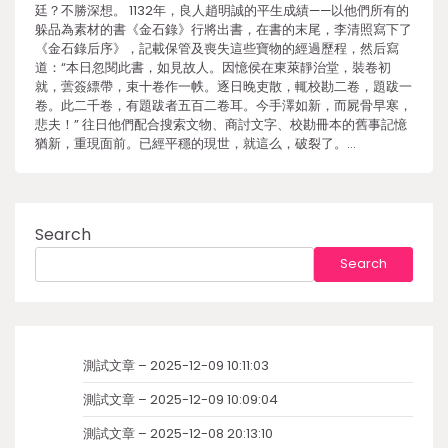
廷？不勝深想。 1132年，良人趙明誠的平生成績——以他們所有的
躲品為素材的書《金石錄》行將出書，在書的末尾，李清照寫下了
《金石錄后序》，記載保管及喪失這些寶物的經過歷程，然后寫
道：“本日忽閱此書，如見故人。因憶侯在東萊靜治堂，裝卷初
就，蕓簽縹帶，束十卷作一帙。逐日晚吏散，輒校勘二卷，題跋一
卷。此二千卷，有題跋者五百二卷耳。今手澤如新，而屍骨早寒，
悲夫！” 往日他們配合搜索文物、商討文字、校勘冊本的舊事記憶
猶新，重現面前。已經平穩的現世，就這么，破裂了。…
Search
Search
測試文章 – 2025-12-09 10:11:03
測試文章 – 2025-12-09 10:09:04
測試文章 – 2025-12-08 20:13:10