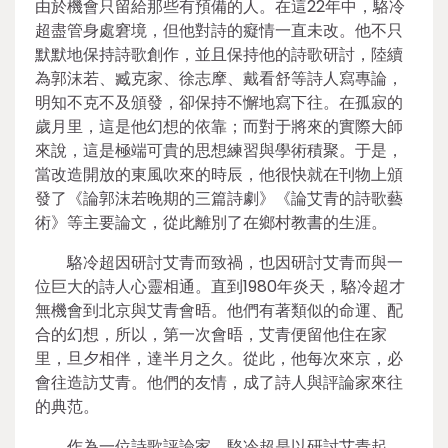
由於機會只留給那些有預備的人。在這22年中，駱冷
超盡管身處窘境，但他對詩的癡情一直未改。他不只
默默地保持詩歌創作，並且保持他的詩歌研討，陸續
為郭沫若、臧克家、徐志摩、戴看舒等詩人寫專論，
明知不克不及頒發，卻保持不懈地寫下往。在孤寂的
歲月里，這是他幻想的依靠；而對于將來的實際大師
來說，這是極端可貴的思想練習與學術積聚。于是，
當改造開放的東風吹來的時辰，他很快就在刊物上頒
發了《論郭沫若晚期的三篇詩劇》《論艾青的詩歌藝
術》等主要論文，從此離別了在鄉村教書的生涯。
駱冷超因研討艾青而致禍，也因研討艾青而與一
位巨大的詩人心靈相通。直到1980年炎天，駱冷超才
無機會到北京與艾青會晤。他們有著類似的命運、配
合的幻想，所以，第一次會晤，艾青便留他住在家
里，旦夕相伴，達半月之久。從此，他每次來京，必
會往造訪艾青。他們的友情，成了詩人與評論家來往
的典范。
作為一位詩歌評論家，駱冷超是以研討艾青起