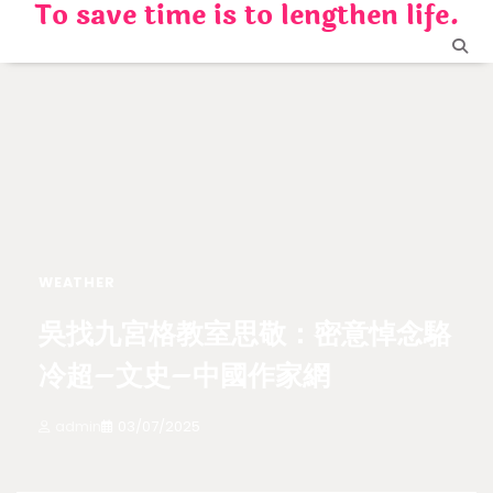
To save time is to lengthen life.
Skip
to
content
WEATHER
吳找九宮格教室思敬：密意悼念駱
冷超–文史–中國作家網
admin
03/07/2025