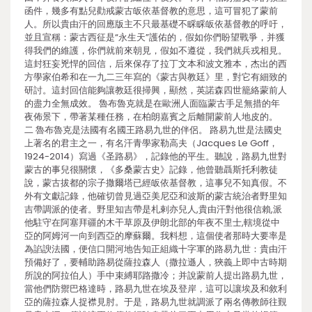
函件，幾多有點兒勸戒蒙古皈依基督教的意思，這可冒犯了蒙前
人。所以貴由汗的回應版主不只最基礎不睬睬皈依基督教的呼吁，
並且宣稱：蒙古西征是“永生天”護佑的，假如你們盼望戰爭，并獲
得我們的維護，你們就前來朝見，假如不遵從，我們就兵戎相見。
這封狂妄兇悍的回信，后來保存了拉丁文本和波文雅本，杰出的西
方學家伯希和在一九二三年寫的《蒙古與教廷》里，對它有細致的
研討。這封回信能夠讓教廷很掃興，顯然，英諾森四世籠絡蒙前人
的盡力全無成效。 魯布魯克就是在歐洲人面臨蒙古手足無措的年
夜佈景下，帶著某種任務，在柏朗嘉賓之后離開蒙前人地皮的。
二 魯布魯克是法國有名國王路易九世的伴侶。 路易九世是法國史
上著名的君主之一，有名汗青學家勒高夫（Jacques Le Goff，
1924-2014）寫過《圣路易》，記錄他的平生。聽說，路易九世對
蒙古的事兒很關懷，《多桑蒙古史》記錄，他曾聽聶斯托利教徒
說，蒙古拔都的宗子撒爾塔已經皈依基督教，這事兒不知真假。不
外有文獻記錄，他確切曾見過亞美尼亞和波斯的蒙古統治者野里知
吉帶調派的使者。野里知吉帶是札剌亦兒人,貴由汗對他很信賴,派
他駐守在阿塞拜疆的木干草原及伊朗北部的年夜不里士,轄境從中
亞的阿姆河一向到西亞的摩蘇爾。我料想，這個使者那時大要率是
為諂諛法國，便信口開河地告知正組織十字軍的路易九世：貴由汗
預備好了，要輔助路易從薩拉森人（撒拉遜人，狹義上即中古時期
所說的阿拉伯人）手中束縛耶路撒冷；并說蒙前人提出路易九世，
當他們防禦巴格達時，路易九世在埃及登岸，這可以讓埃及和敘利
亞的薩拉森人捉襟見肘。于是，路易九世就調派了兩名傳教師往覲