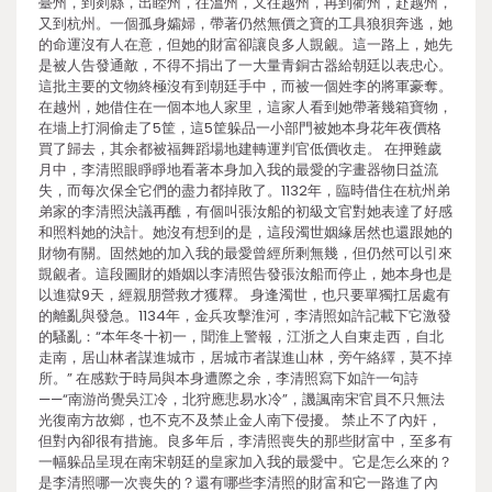
臺州，到剡縣，出睦州，往溫州，又往越州，再到衢州，赴越州，
又到杭州。一個孤身孀婦，帶著仍然無價之寶的工具狼狽奔逃，她
的命運沒有人在意，但她的財富卻讓良多人覬覦。這一路上，她先
是被人告發通敵，不得不捐出了一大量青銅古器給朝廷以表忠心。
這批主要的文物終極沒有到朝廷手中，而被一個姓李的將軍豪奪。
在越州，她借住在一個本地人家里，這家人看到她帶著幾箱寶物，
在墻上打洞偷走了5筐，這5筐躲品一小部門被她本身花年夜價格
買了歸去，其余都被福舞蹈場地建轉運判官低價收走。 在押難歲
月中，李清照眼睜睜地看著本身加入我的最愛的字畫器物日益流
失，而每次保全它們的盡力都掉敗了。1132年，臨時借住在杭州弟
弟家的李清照決議再醮，有個叫張汝船的初級文官對她表達了好感
和照料她的決計。她沒有想到的是，這段濁世姻緣居然也還跟她的
財物有關。固然她的加入我的最愛曾經所剩無幾，但仍然可以引來
覬覦者。這段圖財的婚姻以李清照告發張汝船而停止，她本身也是
以進獄9天，經親朋營救才獲釋。 身逢濁世，也只要單獨扛居處有
的離亂與發急。1134年，金兵攻擊淮河，李清照如許記載下它激發
的騷亂：“本年冬十初一，聞淮上警報，江浙之人自東走西，自北
走南，居山林者謀進城市，居城市者謀進山林，旁午絡繹，莫不掉
所。” 在感歎于時局與本身遭際之余，李清照寫下如許一句詩
——“南游尚覺吳江冷，北狩應悲易水冷”，譏諷南宋官員不只無法
光復南方故鄉，也不克不及禁止金人南下侵擾。 禁止不了內奸，
但對內卻很有措施。良多年后，李清照喪失的那些財富中，至多有
一幅躲品呈現在南宋朝廷的皇家加入我的最愛中。它是怎么來的？
是李清照哪一次喪失的？還有哪些李清照的財富和它一路進了內