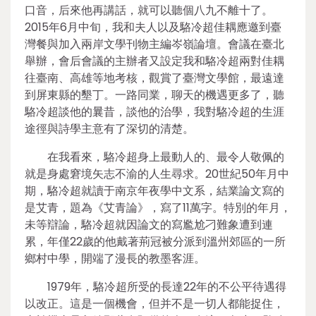
口音，后來他再講話，就可以聽個八九不離十了。
2015年6月中旬，我和夫人以及駱冷超佳耦應邀到臺
灣餐與加入兩岸文學刊物主編岑嶺論壇。會議在臺北
舉辦，會后會議的主辦者又設定我和駱冷超兩對佳耦
往臺南、高雄等地考核，觀賞了臺灣文學館，最遠達
到屏東縣的墾丁。一路同業，聊天的機遇更多了，聽
駱冷超談他的曩昔，談他的治學，我對駱冷超的生涯
途徑與詩學主意有了深切的清楚。
在我看來，駱冷超身上最動人的、最令人敬佩的
就是身處窘境矢志不渝的人生尋求。20世紀50年月中
期，駱冷超就讀于南京年夜學中文系，結業論文寫的
是艾青，題為《艾青論》，寫了11萬字。特別的年月，
未等辯論，駱冷超就因論文的寫尷尬刁難象遭到連
累，年僅22歲的他戴著荊冠被分派到溫州郊區的一所
鄉村中學，開端了漫長的教墨客涯。
1979年，駱冷超所受的長達22年的不公平待遇得
以改正。這是一個機會，但并不是一切人都能捉住，