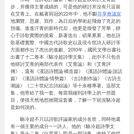
步，并獲得主要成績的，可是他的研討并沒有只逗留
在艾青上。在戴著荊冠的22年中，他不斷
共享會議室
地瀏覽、思慮、寫作，為日后的學術起飛做了充足的
預備。進進汗青的新時代后，他更是煥發了芳華，靜
心于詩歌實際的摸索，新著迭出，碩果累累，他在詩
歌基礎實際、中國古代詩歌史以及現今世詩人研討等
方面都作出了杰出的進獻。2010年，國民文學出書社
出書了十二卷本《駱冷超詩學文集》，此中不只包含
他研討艾青的兩部代表作《艾青論》和《艾青評
傳》，還有《漢語詩體論·構造篇》《漢語詩體論·說話
篇》《漢語詩體論·情勢篇》《古詩創作論》《古詩主
潮論》《二十世紀古詩綜論》等十余種專著。這部文
集，他寄給了我一套。每當我碰到詩學上的一些題
目，便很天然地想掀開這套書，了解一下狀況駱冷超
是如何說的。
駱冷超不只以詩歌評論家的成分名世，同時他還
有一個主要的成分——詩人。他的《駱冷超詩學文
集》第十二卷《白茸草》即是一部詩集，收錄了他從