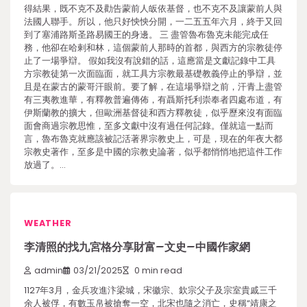
得結果，既不克不及勸告蒙前人皈依基督，也不克不及讓蒙前人與
法國人聯手。所以，他只好怏怏分開，一二五五年六月，終于又回
到了塞浦路斯圣路易國王的身邊。 三 盡管魯布魯克未能完成任
務，他卻在哈剌和林，這個蒙前人那時的首都，與西方的宗教徒停
止了一場爭辯。 假如我沒有說錯的話，這應當是文獻記錄中工具
方宗教徒第一次面臨面，就工具方宗教最基礎教義停止的爭辯，並
且是在蒙古的蒙哥汗眼前。要了解，在這場爭辯之前，汗青上盡管
有三夷教進華，有釋教普遍傳佈，有聶斯托利崇奉者四處布道，有
伊斯蘭教的擴大，但歐洲基督徒和西方釋教徒，似乎歷來沒有面臨
面會商過宗教思惟，至多文獻中沒有過任何記錄。僅就這一點而
言，魯布魯克就應該被記活著界宗教史上，可是，現在的年夜大都
宗教史著作，至多是中國的宗教史論著，似乎都悄悄地把這件工作
放過了。…
WEATHER
李清照的找九宮格分享財富–文史–中國作家網
admin
03/21/2025
0 min read
1127年3月，金兵攻進汴梁城，宋徽宗、欽宗父子及宗室貴戚三千
余人被俘，有數玉帛被搶奪一空，北宋也隨之消亡，史稱“靖康之