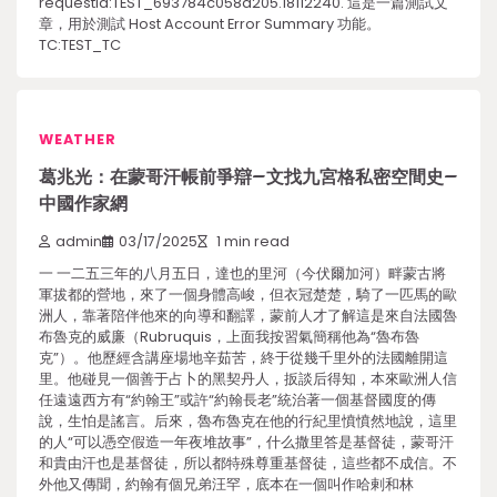
requestId:TEST_693784c058a205.18112240. 這是一篇測試文
章，用於測試 Host Account Error Summary 功能。
TC:TEST_TC
WEATHER
葛兆光：在蒙哥汗帳前爭辯–文找九宮格私密空間史–
中國作家網
admin
03/17/2025
1 min read
一 一二五三年的八月五日，達也的里河（今伏爾加河）畔蒙古將
軍拔都的營地，來了一個身體高峻，但衣冠楚楚，騎了一匹馬的歐
洲人，靠著陪伴他來的向導和翻譯，蒙前人才了解這是來自法國魯
布魯克的威廉（Rubruquis，上面我按習氣簡稱他為“魯布魯
克”）。他歷經含講座場地辛茹苦，終于從幾千里外的法國離開這
里。他碰見一個善于占卜的黑契丹人，扳談后得知，本來歐洲人信
任遠遠西方有“約翰王”或許“約翰長老”統治著一個基督國度的傳
說，生怕是謠言。后來，魯布魯克在他的行紀里憤憤然地說，這里
的人“可以憑空假造一年夜堆故事”，什么撒里答是基督徒，蒙哥汗
和貴由汗也是基督徒，所以都特殊尊重基督徒，這些都不成信。不
外他又傳聞，約翰有個兄弟汪罕，底本在一個叫作哈剌和林