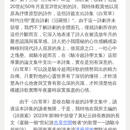
20世紀50年月直至21世紀初的詩。我特殊觀賞他以屈
原為抒懷原型的詩作，這些詩篇支出詩集《白茸草》
時均注明“選自詩劇《汨羅恨》”。由于這一詩劇并未
頒發，我們不了解詩劇的全體面孔，僅就詩劇所存的
這些片斷而言，它深入地表達了詩人在被流放年月的
憂患認識與孤單感。詩人把小我隱秘的心坎感觸感染
轉移到現代詩人屈原的身上，借屈原之口，一吐心中
之塊壘。就駱冷超而言，在《駱冷超詩學文集》這部
厚重的論文集中支出一本詩集，實在是別有深意的。
《白茸草》可以說是駱冷超用詩歌的情勢寫出的精力
自傳。只要對他的心靈世界有了深切的懂得，才幹清
楚為什么他會與艾青有那么深的共識，才幹清楚他在
構建詩歌實際年夜廈時寂寞孤盡的心情。
由于《白茸草》是收在駱冷超的詩學文集中，讀
過這本詩集的讀者無限，于是，我特地在我所主編的
《詩摸索》2023年第1輯中頒發了黃紀云師長教師的長
文《凝聽一個“世紀游
共享空間
牧者”的歌聲——讀駱冷
超的詩》，盼望有更多的讀者清
講座場地
楚駱冷超的