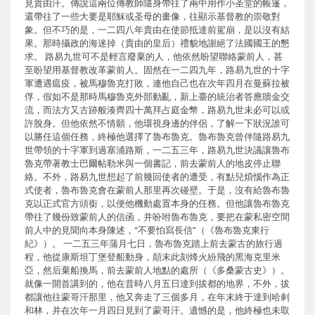
見貴由汗。傳說這兩位傳教師隨身帶往了兩中用作小圣堂的帳篷，
還帶往了一些大要是耶穌或圣母的畫像，往顯示基督教的崇敬對
象。但不巧的是，一二四八年貴由在使節抵達前駕崩，是以沒有結
果。那時攝政的海迷掉（貴由的皇后）禮貌地謝絕了法國國王的懇
求。 路易九世可不是輕言廢棄的人，他依然盼望聯絡蒙前人，甚
至盼望用基督教改革蒙前人。固然在一二四九年，路易九世的十字
軍遭遇瘟疫，被馬穆魯克打敗，連他自己也在次年四月在曼蘇拉被
俘，假如不是那時馬穆魯克外部動亂，新上臺的統治者答應贖金交
流，而法方又古跡般湊齊四十萬拜占庭金幣，路易九世未必可以或
許脫身。但他依然不情願，他環視身邊的伴侶，了解一下狀況誰可
以勝任這個任務，終極他選擇了魯布魯克。魯布魯克曾伴隨路易九
世帶領的十字軍到過塞浦路斯，一二五三年，路易九世決議讓魯布
魯克帶著教士巴爾帖勒米與一個書記，前去蒙前人的地皮停止聯
絡。不外，路易九世想起了前幾回使者的遭受，有點兒煩惱作為正
式使者，魯布魯克會在蒙前人那里再次碰壁。于是，沒有給魯布魯
克以正式官方頭銜，以便他機動處置本身的任務。但他讓魯布魯克
帶往了幾份致蒙前人的信函，并吩咐魯布魯克，要把在蒙私密空間
前人中的見聞向本身陳述，“不要怕寫長信”（《魯布魯克東行
紀》）。 一二五三年蒲月七日，魯布魯克踏上前去蒙古的旅行過
程，他從康斯坦丁堡登船動身，顛末此刻烽火紛飛的黑海克里米
亞，然后棄船換馬，前去蒙前人地點的處所（《多桑蒙古史》）。
就像一開首講到的，他在昔時八月五日達到拔都的地界，不外，拔
都讓他往蒙哥汗那里，他又奔走了三個多月，在年末終于達到哈剌
和林，并在次年一月四日見到了蒙哥汗。遺憾的是，他終極也未取