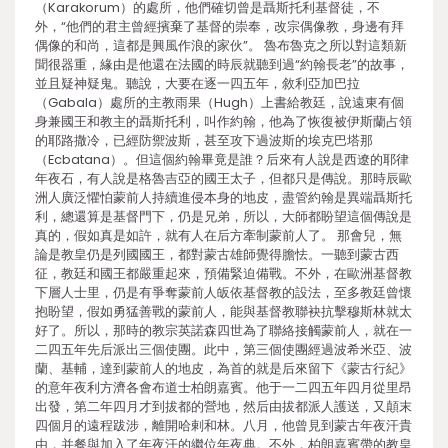
（Karakorum）的處所，他們確切曾是聶斯托利基督徒，不
外，“他們的君主曾經擯棄了基督的崇奉，改宗偶像教，身邊有拜
偶像的和尚，這都是興風作浪的家伙”。 魯布魯克之所以對這類新
聞很器重，緣由是他還在法國的時辰就聽到過“約翰長老”的故事，
並且疑神疑鬼。聽說，大要在逐一四五年，敘利亞加巴拉
（Gabala）處所的主教雨果（Hugh）上書給教廷，說遠東有個
身兼國王和教主的聶斯托利，叫作約翰，他為了恢復被伊斯蘭占領
的耶路撒冷，已經防禦波斯，甚至攻下過波斯的埃克巴塔那
（Ecbatana）。但這個約翰畢竟是誰？后來有人說是西遼的耶律
年夜石，有人說是格魯吉亞的國王太子，但都只是傳說。那時辰歐
洲人廣泛懼怕蒙前人持續進侵本身的地皮，盡管約翰是異端聶斯托
利，總還算是基督門下，仍是兄弟，所以，大師都盼望這個傳說是
真的，假如真是如許，就有人在后方牽制蒙前人了。 那會兒，無
論是教皇仍是列國國王，都對蒙古雄師覺得膽怯。一聽到蒙古西
征，教廷和國王都嚴重起來，預備緊迫備戰。不外，在歐洲基督教
下層人士里，仍是有爭奪蒙前人皈依基督教的設法，至多教廷曾懷
抱盼望，假如勇猛善戰的蒙前人，能與基督教聯袂抗擊穆斯林就太
好了。所以，那時的教宗英諾森四世為了聯絡接觸蒙前人，就在一
二四五年先后派出三個使團。此中，第三個使團經過波希米亞、波
蘭、基輔，達到蒙前人的地皮，為首的就是后來留下《蒙古行紀》
的意年夜利方濟各會布道士柏朗嘉賓。他于一二四五年四月從里昂
出發，第二年四月才到拔都的營地，然后由拔都派人護送，又顛末
四個月的遠程跋涉，離開哈剌和林。八月，他曾見到蒙古年夜汗貴
由，并餐與加入了年夜汗的繼位年夜典。不外，柏朗嘉賓帶的教皇