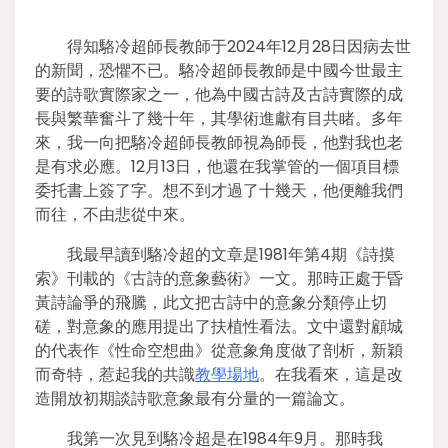
得知駱冷超師長教師于2024年12月28日因病去世
的新聞，恐懼不已。駱冷超師長教師是中國今世最主
要的詩歌實際家之一，他為中國古詩及古詩實際的成
長與繁華奮斗了幾十年，其學術進獻有目共睹。多年
來，我一向把駱冷超師長教師視為師長，他對我也老
是有求必應。12月13日，他還在我掌管的一個項目標
委托書上簽了字。想不到才過了十幾天，他便離我們
而往，不由悲從中來。
我最早讀到駱冷超的文章是1981年第4期《詩摸
索》刊載的《古詩的意象藝術》一文。那時正處于昏
黃詩論爭的飛騰，此文把古詩中的意象分類停止切
磋，對意象的應用提出了扶植性看法。文中還對顧城
的代表作《性命空想曲》從意象角度做了剖析，新穎
而奇特，惹起我的共識
教學場地
。在我看來，這是改
造開放初期談詩歌意象最有分量的一篇論文。
我第一次見到駱冷超是在1984年9月。那時我