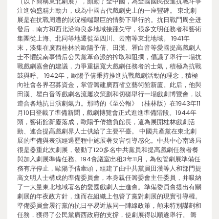
（以下簡稱東北劇展），顫動了全中國，為全國國民投進抗戰斗爭
注進強盛精力動力，成為中國古代戲劇史上的一座豐碑。 東北劇
展是在抗戰周遭的狀況極端艱巨的情勢下舉行的。抗日戰鬥周全迸
發后，南方和西北沿海良多地域接踵失守，很多文明任務者和藝術
集團從上海、北同等地遷徙至四川、云南等東北地域。 1941年
末，湊集在廣西桂林的歐陽予倩、田漢、瞿白音等愛國提高戲劇人
士不懼皖南事情后公民黨革命派的搾取和阻攔，倡議了舉行一場抗
戰戲劇嘉會的建議，力爭重振寬大戲劇任務者的士氣，積極為抗戰
鼓與呼。 1942年，歐陽予倩秉持推進抗戰戲劇活動的理念，積極
向社會各界召募資金，掌管籌建廣西省立藝術館新廈。此后，他與
田漢、瞿白音等戲劇名流屢次策劃和切磋舉行一場戲劇博覽會，以
連合各地抗日演劇氣力。那時的《至公報》（桂林版）在1943年11
月10日登載了準備新聞，戲劇博覽會正式進進準備階段。1944年
頭，藝術館新廈落成，歐陽予倩擔負館長，這為展開桂林戲劇活
動、連合提高戲劇界人士供給了主要平臺。 中國共產黨在東北劇
展的準備與表演經過歷程中施展著要害引導感化。中共中心南邊局
很是器重此次劇展，發動了120多名中共黨員和提高戲劇任務者餐
與加入劇展準備任務。194會議室出租3年11月，為包管劇展準備任
務有序停止，歐陽予倩牽頭，組建了由中共黨員田漢等人和部門提
高文明人士構成的準備委員會，本身親任籌委會主任委員，并吸納
了一大量東北地域著名的愛國戲劇人士進會。準備委員會提出有關
劇展的年夜政方針，進而在組織上包管了黨對劇展的現實引導權。
準備委員會履行黨的抗日平易近族同一陣線政策，顛末特別謀劃和
任務，獲得了公民黨廣西政府的支撐，使劇展得以順遂舉行。 籌