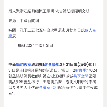
后人聚浙江紹興緬懷王陽明 依古禮弘揚陽明文明
來源：中國新聞網
時間：孔子二五七五年歲次甲辰玄月廿九日戊
個人空
間
辰
耶穌2024年10月31日
中新
舞蹈教室
網紹興1
聚會場地
0月31日電(項菁)
10月
31日是王陽明師長教師誕辰日。當日，2
瑜伽場地
024
朝圣陽明師長教師典禮在浙江紹興越城
共享空間
區陽
明故鄉至善堂舉行，王陽明后裔、陽明文明研討學者
以及各界人士代表
會議室出租
配合緬懷“心學集年夜成
者”。