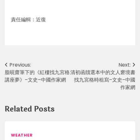
責任編輯：近復
Post
Previous:
Next:
脂硯齋筆下的《紅樓找九宮格
清初函牘選本中的文人窘境書
navigation
講座夢》–文史–中國作家網
找九宮格時租寫–文史–中國
作家網
Related Posts
WEATHER