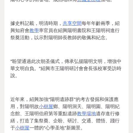
據史料記載，明清時期，
共享空間
每年年齡兩季，紹
興知府會
教學
率官員在紹興陽明書院和王陽明祠進行
祭奠活動，以示對陽明師長教師的敬佩和紀念。
“盼望通過此次朝圣儀式，傳承弘揚陽明文明，增強中
華文明自負。”紹興市王陽明研討會會長張校軍受訪時
說。
近年來，紹興加強“陽明遺跡群”的考古發掘和保護應
用，對陽明故
小樹屋
鄉、陽明洞天、陽明園、陽明紀
念館、王陽明伯府第等重點遺跡
教學場地
遺存進行修
繕，打造了集祭奠、企盼、研討、交通、體悟、踐行
于
小樹屋
一體的“心學圣地”新圖景。