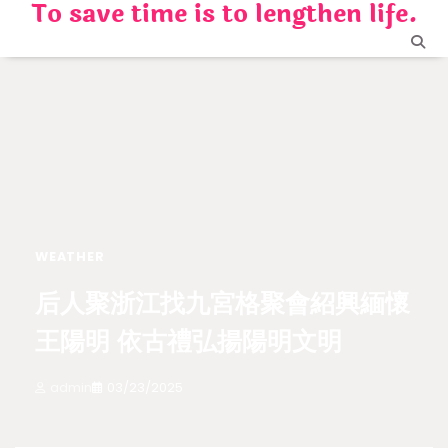
To save time is to lengthen life.
Skip
to
content
WEATHER
后人聚浙江找九宮格聚會紹興緬懷
王陽明 依古禮弘揚陽明文明
admin
03/23/2025