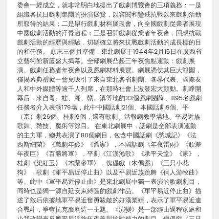
委會一經成立，就非常明白地提出了戲劇博覽會的三項義務：一是
組織各抗日戲劇集團的扮演展覽，以審閱和鑒戒抗戰以來戲劇活動
所取得的結果；二是舉行戲劇材料展現會，向全國戲劇從業者展現
中國戲劇活動的汗青過程；三是召開戲劇從業者年夜會，回想抗戰
戲劇活動的經歷與經驗，切磋確立將來抗戰戲劇活動的成長標的目
的和任務。 顛末三個月準備，東北劇展于1944年2月15日在廣西省
立藝術館新廈盛大揭幕。全部劇展凸起三年夜焦點運動：戲劇展
演、戲劇任務者年夜會以及戲劇材料展覽。劇展憑仗其巨大範圍，
僅揭幕典禮就一會兒吸引了來自東北各省劇團、各界代表、國際友
人和中外媒體等逾千人列席，在那時社會上激發宏大顫動。劇睜開
幕后，來自粵、桂、湘、贛、滇等地的33個戲劇團隊、895名戲劇
任務者介入表演179場，此中中國話劇21個、本國話劇9個、平
（京）劇26個、桂劇9個，還有歌劇、活報劇教學場地、平易近族
歌舞、雜技、魔術等節目。 在東北劇展中，話劇是全部表演運動
的主力軍，總共表演了80個劇目，包含中國話劇《愁城記》《法
西斯細菌》《戲劇年齡》《舊家》，本國話劇《年夜雷雨》《欽差
年夜臣》《百勝將軍》，平劇《江漢漁歌》《承平天堂》《家》，
桂劇《梁紅玉》《木蘭參軍》，傀儡戲（木偶戲）《三只小花
狗》，歌劇《軍平易近停止曲》以及平易近族跳舞《侗人游牧曲》
等。此中《軍平易近停止曲》是東北劇展中獨一表演的歌劇劇目，
同時也是獨一源自延安束縛區的戲劇作品。《軍平易近停止曲》描
述了敵后依據地軍平易近奮勇殺敵的好漢業績，表示了軍平易近連
合戰斗，爭奪抗克服利這一主題。《演變》是一部經由過程家庭和
小我改變來反應平易近族年夜義與抗戰精力的劇目。傀儡戲《三只