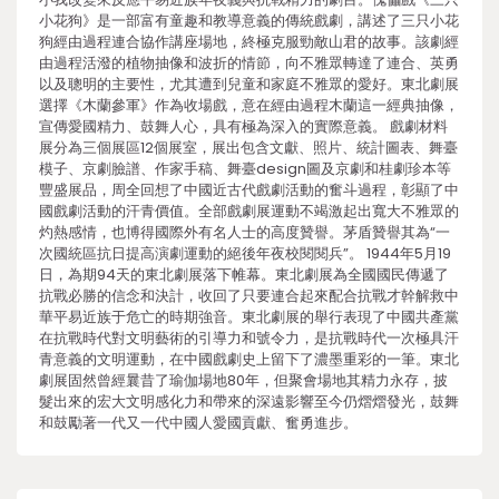
小花狗》是一部富有童趣和教導意義的傳統戲劇，講述了三只小花
狗經由過程連合協作講座場地，終極克服勁敵山君的故事。該劇經
由過程活潑的植物抽像和波折的情節，向不雅眾轉達了連合、英勇
以及聰明的主要性，尤其遭到兒童和家庭不雅眾的愛好。東北劇展
選擇《木蘭參軍》作為收場戲，意在經由過程木蘭這一經典抽像，
宣傳愛國精力、鼓舞人心，具有極為深入的實際意義。 戲劇材料
展分為三個展區12個展室，展出包含文獻、照片、統計圖表、舞臺
模子、京劇臉譜、作家手稿、舞臺design圖及京劇和桂劇珍本等
豐盛展品，周全回想了中國近古代戲劇活動的奮斗過程，彰顯了中
國戲劇活動的汗青價值。全部戲劇展運動不竭激起出寬大不雅眾的
灼熱感情，也博得國際外有名人士的高度贊譽。茅盾贊譽其為“一
次國統區抗日提高演劇運動的絕後年夜校閱閱兵”。 1944年5月19
日，為期94天的東北劇展落下帷幕。東北劇展為全國國民傳遞了
抗戰必勝的信念和決計，收回了只要連合起來配合抗戰才幹解救中
華平易近族于危亡的時期強音。東北劇展的舉行表現了中國共產黨
在抗戰時代對文明藝術的引導力和號令力，是抗戰時代一次極具汗
青意義的文明運動，在中國戲劇史上留下了濃墨重彩的一筆。東北
劇展固然曾經曩昔了瑜伽場地80年，但聚會場地其精力永存，披
髮出來的宏大文明感化力和帶來的深遠影響至今仍熠熠發光，鼓舞
和鼓勵著一代又一代中國人愛國貢獻、奮勇進步。