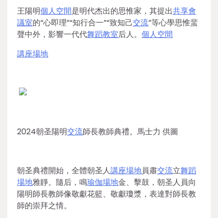
王陽明
個人空間
是明代杰出的思惟家，其提出
共享會
議室
的“心即理”“知行合一”“致知己
交流
”等心學思惟蜚
聲中外，影響一代代
舞蹈教室
后人。
個人空間
講座場地
2024朝圣陽明
交流
師長教師典禮。馬士力 供圖
朝圣典禮開始，全體朝圣人
講座場地
員肅
交流
立
舞蹈
場地
雅靜。隨后，鳴
瑜伽場地
金、擊鼓，朝圣人員向
陽明師長教師像敬獻花籃、敬獻瓊漿，表達對師長教
師的崇拜之情。