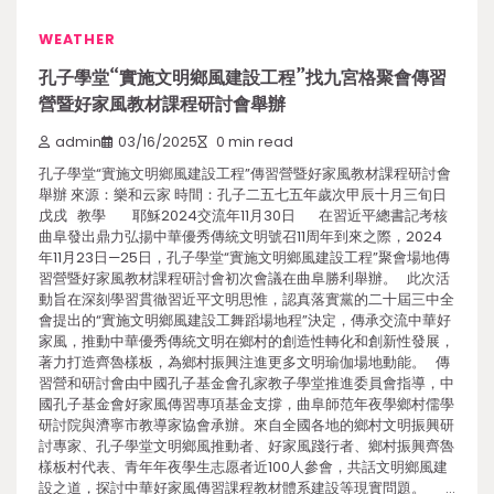
WEATHER
孔子學堂“實施文明鄉風建設工程”找九宮格聚會傳習
營暨好家風教材課程研討會舉辦
admin
03/16/2025
0 min read
孔子學堂“實施文明鄉風建設工程”傳習營暨好家風教材課程研討會
舉辦 來源：樂和云家 時間：孔子二五七五年歲次甲辰十月三旬日
戊戌 教學 耶穌2024交流年11月30日 在習近平總書記考核
曲阜發出鼎力弘揚中華優秀傳統文明號召11周年到來之際，2024
年11月23日—25日，孔子學堂“實施文明鄉風建設工程”聚會場地傳
習營暨好家風教材課程研討會初次會議在曲阜勝利舉辦。 此次活
動旨在深刻學習貫徹習近平文明思惟，認真落實黨的二十屆三中全
會提出的“實施文明鄉風建設工舞蹈場地程”決定，傳承交流中華好
家風，推動中華優秀傳統文明在鄉村的創造性轉化和創新性發展，
著力打造齊魯樣板，為鄉村振興注進更多文明瑜伽場地動能。 傳
習營和研討會由中國孔子基金會孔家教子學堂推進委員會指導，中
國孔子基金會好家風傳習專項基金支撐，曲阜師范年夜學鄉村儒學
研討院與濟寧市教導家協會承辦。來自全國各地的鄉村文明振興研
討專家、孔子學堂文明鄉風推動者、好家風踐行者、鄉村振興齊魯
樣板村代表、青年年夜學生志愿者近100人參會，共話文明鄉風建
設之道，探討中華好家風傳習課程教材體系建設等現實問題。 …