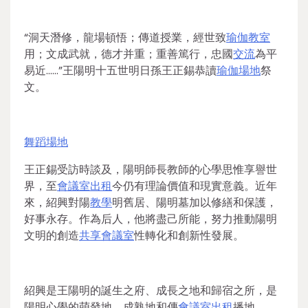
“洞天潛修，龍場頓悟；傳道授業，經世致
瑜伽教室
用；文成武就，德才并重；重善篤行，忠國
交流
為平
易近……”王陽明十五世明日孫王正錫恭讀
瑜伽場地
祭
文。
舞蹈場地
王正錫受訪時談及，陽明師長教師的心學思惟享譽世
界，至
會議室出租
今仍有理論價值和現實意義。近年
來，紹興對陽
教學
明舊居、陽明墓加以修繕和保護，
好事永存。作為后人，他將盡己所能，努力推動陽明
文明的創造
共享會議室
性轉化和創新性發展。
紹興是王陽明的誕生之府、成長之地和歸宿之所，是
陽明心學的萌發地、成熟地和傳
會議室出租
播地。