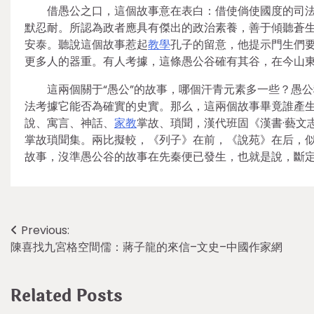
借愚公之口，這個故事意在表白：借使倘使國度的司
默忍耐。所認為政者應具有傑出的政治素養，善于傾聽蒼
安泰。聽說這個故事惹起
教學
孔子的留意，他提示門生們
更多人的器重。有人考據，這條愚公谷確有其谷，在今山
這兩個關于“愚公”的故事，哪個汗青元素多一些？愚
法考據它能否為確實的史實。那么，這兩個故事畢竟誰產
說、寓言、神話、
家教
掌故、瑣聞，漢代班固《漢書·藝文
掌故瑣聞集。兩比擬較，《列子》在前，《說苑》在后，
故事，沒準愚公谷的故事在先秦便已發生，也就是說，斷
Post
Previous:
陳喜找九宮格空間儒：蔣子龍的來信–文史–中國作家網
navigation
Related Posts