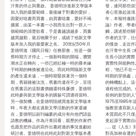
汗青的停止與重啟。 姜德明涉進新文學版本
發，連同那些滾
加入我的最愛範疇，最後緣于對書的愛好，
者心里激起波濤
因愛好唸書而買書，由買書唸書，愛好不竭
年，本報特邀路
擴展，由某一本書一小我而生出對一群人一
論》作者、學者
個範疇的清楚欲看，于是書越讀越多，買書
觸，講述那些關
越買越勤，最后物聚于好，成績了他新文學
作者的文字，往
版本加入我的最愛家之名。 20世紀50年月
的慢放，走近作家
姜德明進《國民日報》任務那會，恰是一個
在汗青中生長 □
舊時期方才停止，一個新時期的開端，瀏覽
生長小說的實際
潮水正在轉向，一些已經紅極一時的冊本緣
實際性與能夠性
于時期的轉換被邊沿化。而此時間隔新文學
程，“他已不在
的產生還未遠，一個時期緊挨著另一個時
時期的穿插處，
期，舊籍雖被汰洗，舊書尚遺存不少，呈現
的轉機點上。這
在舊書店的這類書價錢還特殊廉價，姜德明
過程他完成的。
此時參與新文學版本的購躲可謂適得當時。
前例的新型的人
另一個契機，在姜德明陸續買進新文學版本
1975至198
時，年夜大都走過新文學活動的作家還健
伽教室邊寫新人
在，姜德明以副刊編纂的成分有向他們請益
本質因此不只僅
請教的機緣。作為汗青回看，親歷的作家們
更起源于實際自
也愿意把作品的寫作出書經過的事況進獻給
…… 從《人生
研討者。姜德明在此時此刻對新文學版本產
對高加林命運的