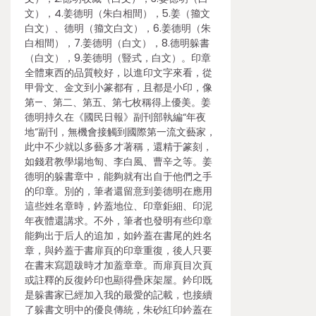
文），4.姜德明（朱白相間），5.姜（籀文
白文）、德明（籀文白文），6.姜德明（朱
白相間），7.姜德明（白文），8.德明躲書
（白文），9.姜德明（豎式，白文）。印章
全體東西的品質較好，以進印文字來看，從
甲骨文、金文到小篆都有，且都是小印，像
第—、第二、第五、第七枚稱得上優美。姜
德明持久在《國民日報》副刊部執編“年夜
地”副刊，無機會接觸到國際第一流文藝家，
此中不少就以多藝多才著稱，還精于篆刻，
如錢君教學場地匋、李白風、曹辛之等。姜
德明的躲書章中，能夠就有出自于他們之手
的印章。別的，筆者還留意到姜德明在應用
這些姓名章時，鈐蓋地位、印章鉅細、印泥
年夜體還講求。不外，筆者也發明有些印章
能夠出于后人的追加，如鈐蓋在書尾的姓名
章，與鈐蓋于書扉頁的印章重復，後人只要
在書末寫題跋時才加蓋章章。而扉頁目次頁
或註釋的反復鈐印也顯得疊床架屋。鈐印既
是躲書家已經加入我的最愛的記載，也接續
了躲書文明中的優良傳統，朱砂紅印鈐蓋在