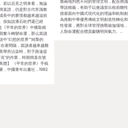
魯兩地判然不同的管理文明，配合辨
。若以后見之明來看，無論
學說精義，有助于以會議室出租前瞻
簡直證，仍是對古代常識教
摸索面向中國式現代化的理論和軌制
成長中的窘境都越來越溢前
為推動中華優秀傳統文明創造性轉化
。假如說潘石屹們還已經
性發展，應對全球管理挑戰瑜伽場地
法從《平常的世界》中獲取精
人類命運配合體貢獻聰明與氣力。…
我奮斗轉變命運，那么當讀
中“幻想的世界”“純摯的
存在著間隔，當讀者越來越難
美學所沾染時，對于路遠提
蒂克”的作業，時期簡直在號
具體】 《平常的世界》手稿
著，中國青年出書社，1982