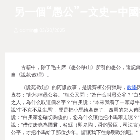
另一個“愚公”–文史–中
admin
03/20/2025
古籍中，除了毛主席《愚公移山》所引的愚公，還記錄
自《說苑·政理》。
《說苑·政理》的阿誰故事，是說齊桓公狩獵時，
教學
叟答：“此地稱愚公谷。”桓公又問：“為什么叫愚公谷？”
之人，為什么取這個名字？”白叟說：“本來我養了一頭母
說‘牛不克不及生馬’，硬是把小馬給牽走了。四周的鄰人
說：“白叟家您確切夠傻的，您為什么讓他把小馬牽走呢？
說：“借使唐堯為國君，咎繇（即皋陶，舜的賢臣，司法官
公平，才把小馬給了那位少年。請讓我下往修明政治吧。”