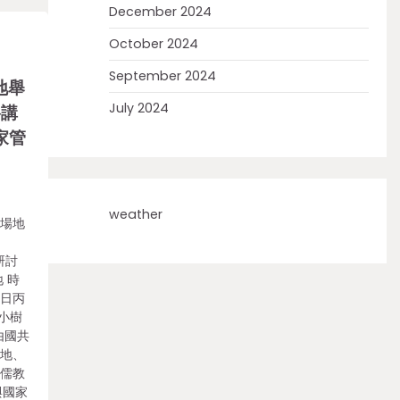
December 2024
October 2024
September 2024
地舉
July 2024
格講
家管
weather
座場地
研討
 時
八日丙
2小樹
，由國共
基地、
的儒教
與國家