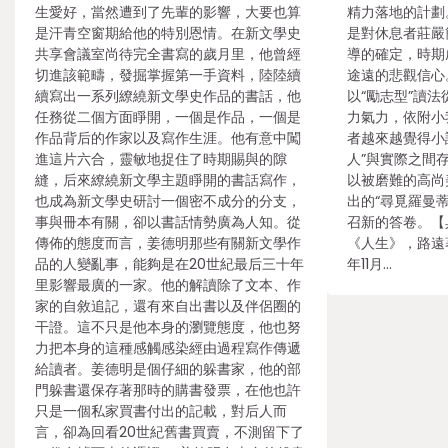
生愛好，當然遭到了先輩的影響，大要也算
精力落地的計劃
是汗青空窗期給他的特別恩情。在新文學史
是對休息者莊嚴
共享會議室尚待完全書寫的歲月里，他曾經
導的確定，時期
切進該範疇，發掘掌握第一手資料，陸陸續
途遠的悲觀信心
續寫出一系列繚繞新文學史作品的書話，他
以“勵志型”讀
任務從二個方面睜開，一個是作品，一個是
力氣力，依附小
作品背后的作家以及寫作生涯。他有意中闖
者越來越覺得小說
進這片六合，靈敏地捉住了時期賜與的隙
人”與實際之間
縫，后來繚繞新文學主題睜開的書話寫作，
以被磨難的高尚
也成為新文學史研討一個密不成分的分支，
出的“尋覓羅曼
事與冊本有關，卻以書話情勢廣為人知。從
召新的答卷。【
傳佈的態度而言，姜德明那些有關新文學作
《人生》，路遠
品的人變亂事，能夠是在20世紀最后三十年
年11月…
里影響最廣的一家。他的解讀除了文本、作
家的自敘追記，還有來自出書以及伴侶圈的
干證。這不只是他本身的瀏覽態度，他也努
力把本身的這種感觸感染經由過程寫作傳遞
給讀者。姜德明是個仔細的躲書家，他的部
門躲書還保存著那時的購書發票，在他也許
只是一個私家買書付出的記載，對后人而
言，卻為回看20世紀舊書買賣，不測留下了