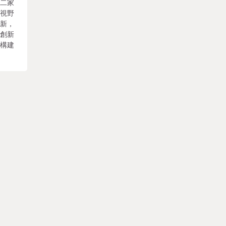
識二家
性視野
創新，
和創新
，構建