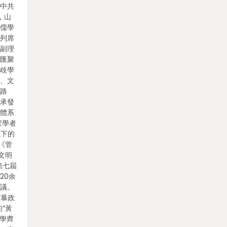
。中共
，山
際儒學
等列席
、副理
匯聚
分歧學
向、文
討路
傳承發
識體系
家學者
域下的
《管
文明
第七屆
20余
會議。
暴政
“黃
教學齊