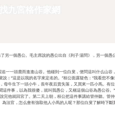
國找九宮格作家網
了另一個愚公。毛主席說的愚公出自《列子·湯問》，另一個愚
因追一一頭鹿而進進山谷。他碰到一位白叟，便問這叫什么山谷
白叟說：“這是以我的名字來定名的。”桓公面露疑色：“我看您不像
牛，母牛生下一頭小牛，長年夜后賣失落，又買來一匹小馬。有位
傳聞這件事，以為我很傻，就叫我愚公，又稱這個山谷為愚公谷。
”說完他就回宮了。第二天上朝，桓公把這件事講給管仲聽。管仲
）為法官，怎么會有強取他人小馬的人呢？那位白叟了解時下斷