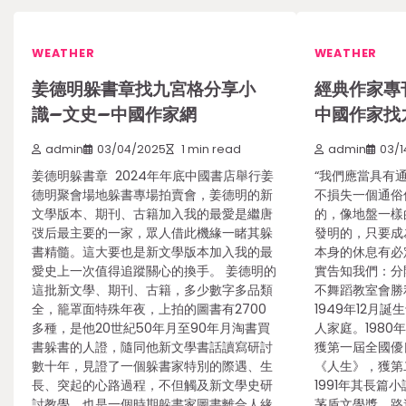
WEATHER
WEATHER
姜德明躲書章找九宮格分享小
經典作家專
識–文史–中國作家網
中國作家找
admin
03/04/2025
1 min read
admin
03/1
姜德明躲書章 2024年年底中國書店舉行姜
“我們應當具有
德明聚會場地躲書專場拍賣會，姜德明的新
不損失一個通俗
文學版本、期刊、古籍加入我的最愛是繼唐
的，像地盤一樣的
弢后最主要的一家，眾人借此機緣一睹其躲
發明的，只要成
書精髓。這大要也是新文學版本加入我的最
本身的休息有必定
愛史上一次值得追蹤關心的換手。 姜德明的
實告知我們：分
這批新文學、期刊、古籍，多少數字多品類
不舞蹈教室會勝
全，籠罩面特殊年夜，上拍的圖書有2700
1949年12月
多種，是他20世紀50年月至90年月淘書買
人家庭。198
書躲書的人證，隨同他新文學書話讀寫研討
獲第一屆全國優
數十年，見證了一個躲書家特別的際遇、生
《人生》，獲第
長、突起的心路過程，不但觸及新文學史研
1991年其長篇
討教學，也是一個時期躲書家圖書離合人緣
茅盾文學獎。路