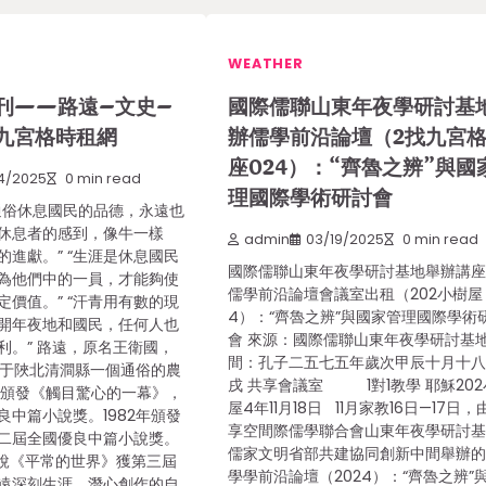
WEATHER
刊——路遠–文史–
國際儒聯山東年夜學研討基
九宮格時租網
辦儒學前沿論壇（2找九宮
座024）：“齊魯之辨”與國
4/2025
0 min read
理國際學術研討會
通俗休息國民的品德，永遠也
休息者的感到，像牛一樣
admin
03/19/2025
0 min read
進獻。” “生涯是休息國民
國際儒聯山東年夜學研討基地舉辦講
為他們中的一員，才能夠使
儒學前沿論壇會議室出租（202小樹屋
價值。” “汗青用有數的現
4）：“齊魯之辨”與國家管理國際學術
開年夜地和國民，任何人也
會 來源：國際儒聯山東年夜學研討基地
利。” 路遠，原名王衛國，
間：孔子二五七五年歲次甲辰十月十
誕生于陜北清澗縣一個通俗的農
戌 共享會議室 1對1教學 耶穌20
0年頒發《觸目驚心的一幕》，
屋4年11月18日 11月家教16日—17日
良中篇小說獎。1982年頒發
享空間際儒學聯合會山東年夜學研討
二屆全國優良中篇小說獎。
儒家文明省部共建協同創新中間舉辦
小說《平常的世界》獲第三屆
學學前沿論壇（2024）：“齊魯之辨”
遠深刻生涯、潛心創作的自