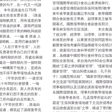
管理國際學術研討會在山東濟南舉行
燙的句子，在一代又一代讀
山東省委宣傳部副部長張同海1對1教學
。 本年是路遠生日75周
東年夜學黨委副書記李向陽，教學國
遠生前老友曹谷溪，《路遠
聯合會副會長王學典、副理事長王敏
楊曉帆撰文，用有溫度的筆
開幕式。國際儒學聯合會副會長郭沂
于路遠的故事。讓我們追隨
事長林安梧作宗旨演講。 本次會議
傾聽那些汗青的轉軌與細節
了政治學、經濟學、治理學、法學等
路遠。 ——編 者 路遠 人
科佈景的學者，以事實求證與問題導
楊曉帆 ……套用巴赫金關于
獻聚會場地考據與理論構建等分歧研
，“人在汗青中生長”，人的
徑，摸索現代社會科學視野下的儒學
反應著世界自己的汗青過
展，為構建中國哲學社會科學自立知
一個時期的外部，而處在兩個
開拓全新視域。來自海內外60余位專
處在一個時期向另一個時期
圍繞“王霸之辨與國家管理”、“儒家視
一轉機寓于他身上，是經由
國家管理”、“德治與禮法融合：孔子與
他不得不教學場地成為史無
子》治國思惟比較”、“國家管理的傳統
”。《平常的世界》一邊澄清
本交流源”等問題展開研討。國際儒聯
5年這十年間的社會變遷，一瑜
理事楊朝明以及活躍在講座場地學界的
的生長題目。新人所具有的
名國際儒聯會員、理事列席教學場地
是作家幻想不雅念的投射，
與會學者表現，孔孟儒學所提出的“
己所內蘊的自反性氣力。
霸道”主張與聚會場地稷下主流所倡導的
》到《平常的世界》，路遠由
老品德會議室出租”之學，構成了1對1
疑慮，構筑起了讓羅曼蒂克