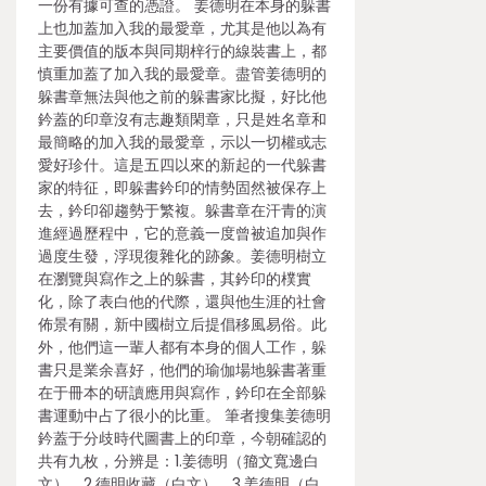
一份有據可查的憑證。 姜德明在本身的躲書
上也加蓋加入我的最愛章，尤其是他以為有
主要價值的版本與同期梓行的線裝書上，都
慎重加蓋了加入我的最愛章。盡管姜德明的
躲書章無法與他之前的躲書家比擬，好比他
鈐蓋的印章沒有志趣類閑章，只是姓名章和
最簡略的加入我的最愛章，示以一切權或志
愛好珍什。這是五四以來的新起的一代躲書
家的特征，即躲書鈐印的情勢固然被保存上
去，鈐印卻趨勢于繁複。躲書章在汗青的演
進經過歷程中，它的意義一度曾被追加與作
過度生發，浮現復雜化的跡象。姜德明樹立
在瀏覽與寫作之上的躲書，其鈐印的樸實
化，除了表白他的代際，還與他生涯的社會
佈景有關，新中國樹立后提倡移風易俗。此
外，他們這一輩人都有本身的個人工作，躲
書只是業余喜好，他們的瑜伽場地躲書著重
在于冊本的研讀應用與寫作，鈐印在全部躲
書運動中占了很小的比重。 筆者搜集姜德明
鈐蓋于分歧時代圖書上的印章，今朝確認的
共有九枚，分辨是：1.姜德明（籀文寬邊白
文），2.德明收藏（白文），3.姜德明（白