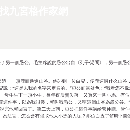
國找九宮格作家網
了另一個愚公。毛主席說的愚公出自《列子·湯問》，另一個愚
因追一一頭鹿而進進山谷。他碰到一位白叟，便問這叫什么山谷
白叟說：“這是以我的名字來定名的。”桓公面露疑色：“我看您不像
牛，母牛生下一頭小牛，長年夜后賣失落，又買來一匹小馬。有位
傳聞這件事，以為我很傻，就叫我愚公，又稱這個山谷為愚公谷。
”說完他就回宮了。第二天上朝，桓公把這件事講給管仲聽。管仲
）為法官，怎么會有強取他人小馬的人呢？那位白叟了解時下斷