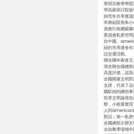
學與宗教學學院
學高級研討院瑜
師范年共享會議
常務副院長朱小
員會行政總裁陳
委員會私密空間
自中國、amer
紐約市周邊各年
話交通活動。 
聯合國年夜會主
壇在聯合國總部
高度評價，認為
合國開展文明對
支撐，代表了這
國駐紐約總領事
世界文明論壇在
辦，小樹屋實現
人到americ
對話；第一私密
合國總部主辦文
次由教學場地中