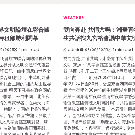
WEATHER
界文明論壇在聯合國
雙向奔赴 共情共鳴：湘臺青
時租部勝利閉幕
生共話找九宮格會議中華文
25/2025
1 min read
admin
03/09/2025
1 min read
明論壇在聯合國總部勝利閉
雙向奔赴 共情共鳴：湘臺青年師生共
世界分歧文明交通時代強音
文明 來源：“共享會議室岳麓書院”微
11日訊：由中國尼山世界文
號 時間：孔子二五七五年歲次甲辰臘
聯合國經社部、中華動力基
日乙亥 耶穌2025年1月6日 2
會配合主辦的“紐約尼山世界
年12月24日至30日，交流來自湖南年
出租”明天下戰書在聯合國總
臺灣年夜學的30余位師生相聚湖南長
下帷幕，來自中國、北美和
與第三屆湖南年夜學·臺灣年夜學“書院
構的專家學者，在兩天（10
瑜伽教室國傳統文明研討周”，共話書
日）時間內，圍繞“1對1教學超
國傳統文明的傳承發展。 本屆研討周
奉、配合價值”主題，開展了
天，包含5場移動文明課堂、2場師生
教文共享會議室明對話。聯
壇、3場專題講座、1場歷史文明資源考
紅波為論壇致書面開幕辭。
系列活動，內容豐富、過程滿滿，增
十屆全國人年夜常委會副委
岸師生的學術聚會場地和生涯情誼。 