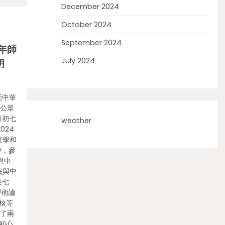
December 2024
October 2024
September 2024
年師
July 2024
明
話中華
信公眾
月初七
weather
024
夜學和
沙，參
與中
院與中
共七
學術論
核等
進了兩
初心