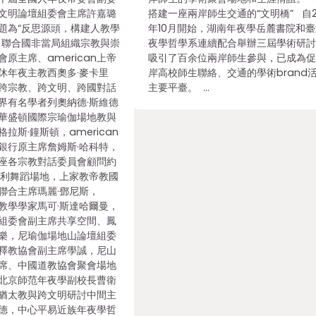
文明論壇組委會主席許嘉璐
搭建一座兩岸師生交通的“文明橋” 自2
題為“反思源頭，構建人教學
年10月開始，湖南年夜學岳麓書院和
。聯合國非當局組織宗教與崇
夜學哲學系連續配合舉辦三屆學術研
原主席、american上帝
吸引了百余位兩岸師生參與，已成為
休年夜主教西奧多·麥卡里
岸高校師生聯絡、交通的學術brand
an跨宗教、跨文明、跨國對話
主要平臺。 …
界有名學者列奧納德·斯維德
an華盛頓國際宗瑜伽場地教與
拉斯·鐘斯頓，american
銀行原主席詹姆斯·哈科特，
座各宗教對話委員會顧問約
室利舞蹈場地，上家教帝教國
聯合主席瑪麗·鄧尼斯，
未來教學學家馬可·斯達哈爾曼，
組委會副主席共享空間、鳳
樂，尼瑜伽場地山論壇組委
釋教協會副主席學誠，尼山
席、中國道教協會聚會場地
北京師范年夜學副校長曹衛
猶太教與跨文明研討中間主
德，中心平易近族年夜學哲