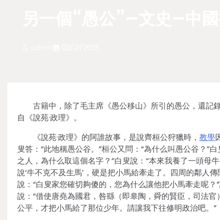
另一個“愚公”–文史–中
admin
03/21/2025
古籍中，除了毛主席《愚公移山》所引的愚公，還記錄
自《說苑·政理》。
《說苑·政理》的阿誰故事，是說齊桓公狩獵時，
教學
叟答：“此地稱愚公谷。”桓公又問：“為什么叫愚公谷？”
之人，為什么取這個名字？”白叟說：“本來我養了一頭母
說‘牛不克不及生馬’，硬是把小馬給牽走了。四周的鄰人
說：“白叟家您確切夠傻的，您為什么讓他把小馬牽走呢？
說：“借使唐堯為國君，咎繇（即皋陶，舜的賢臣，司法官
公平，才把小馬給了那位少年。請讓我下往修明政治吧。”