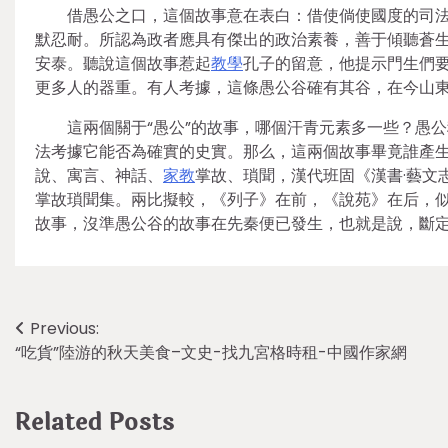
借愚公之口，這個故事意在表白：借使倘使國度的司
默忍耐。所認為政者應具有傑出的政治素養，善于傾聽蒼
安泰。聽說這個故事惹起
教學
孔子的留意，他提示門生們
更多人的器重。有人考據，這條愚公谷確有其谷，在今山
這兩個關于“愚公”的故事，哪個汗青元素多一些？愚
法考據它能否為確實的史實。那么，這兩個故事畢竟誰產
說、寓言、神話、
家教
掌故、瑣聞，漢代班固《漢書·藝文
掌故瑣聞集。兩比擬較，《列子》在前，《說苑》在后，
故事，沒準愚公谷的故事在先秦便已發生，也就是說，斷
Post
Previous:
“吃貨”陸游的秋天美食–文史-找九宮格時租-中國作家網
navigation
Related Posts