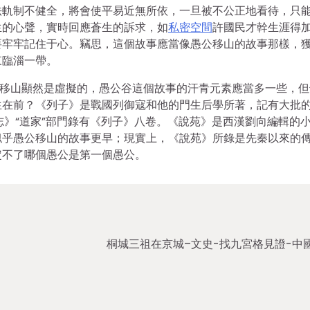
法軌制不健全，將會使平易近無所依，一旦被不公正地看待，只
生的心聲，實時回應蒼生的訴求，如
私密空間
許國民才幹生涯得
要牢牢記住于心。竊思，這個故事應當像愚公移山的故事那樣，
東臨淄一帶。
公移山顯然是虛擬的，愚公谷這個故事的汗青元素應當多一些，但
生在前？《列子》是戰國列御寇和他的門生后學所著，記有大批
志》“道家”部門錄有《列子》八卷。《說苑》是西漢劉向編輯的
似乎愚公移山的故事更早；現實上，《說苑》所錄是先秦以來的
定不了哪個愚公是第一個愚公。
桐城三祖在京城–文史-找九宮格見證-中