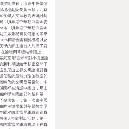
傳授劉成有，山東年夜學儒
伽場地副院長黃玉順，北京
室夜學人文宗教高級研討院
健，噴鼻港中華動力基金委
秋途，噴鼻港中華動力基金
副主席兼秘書長何志同等來
ican和聯合國有關機構以及
夜學的師生逾百人列席了對
在論壇閉幕總結會議上，
席武克·耶雷米奇對小樹屋論
的勝利舉辦給予私密空間了
這是尼山世界文明論壇對聯
話任務的最無力瑜伽教室的
個時代的文明發展趨勢。中
孫國祥在講話中指出，尼山
紐約聯合國總部的勝利舉
了幾個第一：第一次由中國
an紐約主辦儒家與基督教文明
空間次由非當局組織進進聯
明個人空間對話活動；第一
國的非當局組織實現了在聯