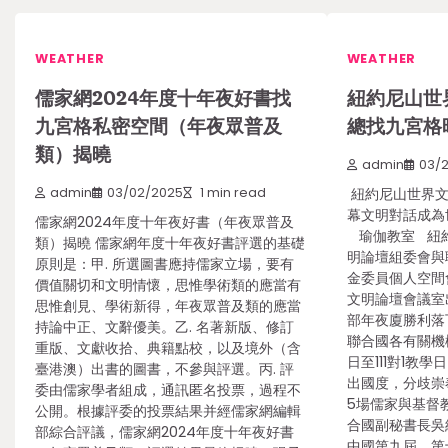
WEATHER
WEATHER
儒家網2024年度十年夜好書找
紐約尼山世
九宮格私密空間（年夜眾普及
總找九宮格
類）揭曉
admin
03/
admin
03/02/2025
1 min read
紐約尼山世界文
幕文明對話成為
儒家網2024年度十年夜好書（年夜眾普及
瑜伽教室 紐約
類）揭曉 儒家網年度十年夜好書評選的基礎
明論壇組委會與
原則是：甲. 所選圖書應持儒家立場，要有
金委員個人空間
價值關切和文明情懷，思惟學術類的應當有
文明論壇會議室
思惟創見、學術新得，年夜眾普及類的應當
部年夜廈勝利落
持論中正、文辭優美。乙. 名著新版、修訂
聯合國各有關機
重版、文獻收拾、典籍點校，以及境外（含
日至111對1教學
臺港澳）出書的圖書，不參與評選。丙. 評
出國度，分歧崇
委由儒家學者組成，通訊匿名投票，過程不
5場儒家與基督
公開。根據評委的投票結果并經儒家網編輯
合國副秘書長吳
部綜合評議，儒家網2024年度十年夜好書
中國第九屆、第