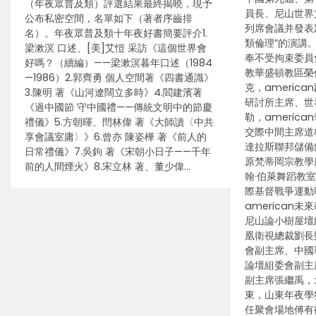
（年夜眾普及類）評選結果最終揭曉，現予
員長、尼山世界
公布私密空間，名單如下（著者序齒排
列席會議并發表
名）。年夜眾普及類十年夜好書簡要評介1.
類倫理”的演講
梁漱溟 口述、[美]艾愷 采訪《這個世界會
奉不受拘束委員會
好嗎？（續編）——梁漱溟暮年口述（1984
教華盛頓教區榮
—1986）2.郭齊勇 個人空間著《四書通識》
克，americ
3.陳明 著《山河遼闊立多時》4.閻建濱著
研討所主席、世
《過中國節 守中國禮——傳統文明中的節慶
勒，americ
禮儀》5.方朝暉、閆林偉 著《大師讀〈中共
交際中間主席道格
享會議室庸〉》6.曾亦 陳姿樺 著《前人的
達拉斯聯邦儲備
日常禮儀》7.吳鉤 著《宋朝小日子——千年
原梵蒂岡宗教學
前的人間煙火》8.宋立林 著、董少偉…
翰·伯萊舞蹈教
際基督戰爭運動
american
尼山論小樹屋壇
凰衛視總裁劉長
會副主席、中國
論壇組委會副主
副主席張繼禹，
東，山東年夜學
任聚會場地傅有