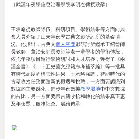
（武漢年夜學信息治理學院李明杰傳授致辭）
王承略從教師隊伍、科研項目、學術結果等方面向與
會人員介紹了山東年夜學古典文獻研討所的基礎情
況。他指出，古典文
個人空間
獻研討所繼承王紹曾師
長教師、董治安師長教師等老一輩學者的學術傳統，
依托年夜項目進行學術研討和人才培養，獲得了《兩
漢全書》《二十五史藝文經籍志考補萃編》等一批具
有時代高度的標志性結果。王承略強調，智能時代的
古籍收拾任務面臨新的機遇和挑戰，一方面要認識到
數據的主要感化，進步年夜數據
教學場地
中中文數據
的占比，另一方面要讓古籍收拾和轉化的結果真正惠
及年夜眾，服務社會、賡續傳承。