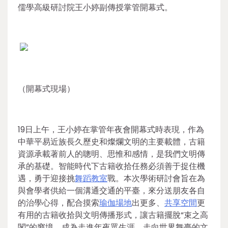
儒學高級研討院王小婷副傳授掌管開幕式。
（開幕式現場）
19日上午，王小婷在掌管年夜會開幕式時表現，作為
中華平易近族長久歷史和燦爛文明的主要載體，古籍
資源承載著前人的聰明、思惟和感情，是我們文明傳
承的基礎。智能時代下古籍收拾任務必須善于捉住機
遇，勇于迎接挑
舞蹈教室
戰。本次學術研討會旨在為
與會學者供給一個溝通交通的平臺，來分送朋友各自
的治學心得，配合摸索
瑜伽場地
出更多、
共享空間
更
有用的古籍收拾與文明傳播形式，讓古籍擺脫“束之高
閣”的窘境，成為走進年夜眾生涯、走向世界舞臺的文