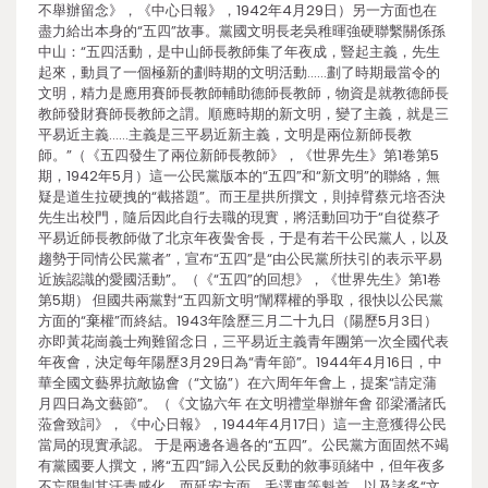
不舉辦留念》，《中心日報》，1942年4月29日）另一方面也在
盡力給出本身的“五四”故事。黨國文明長老吳稚暉強硬聯繫關係孫
中山：“五四活動，是中山師長教師集了年夜成，豎起主義，先生
起來，動員了一個極新的劃時期的文明活動……劃了時期最當令的
文明，精力是應用賽師長教師輔助德師長教師，物資是就教德師長
教師發財賽師長教師之謂。順應時期的新文明，變了主義，就是三
平易近主義……主義是三平易近新主義，文明是兩位新師長教
師。”（《五四發生了兩位新師長教師》，《世界先生》第1卷第5
期，1942年5月）這一公民黨版本的“五四”和“新文明”的聯絡，無
疑是道生拉硬拽的“截搭題”。而王星拱所撰文，則掉臂蔡元培否決
先生出校門，隨后因此自行去職的現實，將活動回功于“自從蔡孑
平易近師長教師做了北京年夜黌舍長，于是有若干公民黨人，以及
趨勢于同情公民黨者”，宣布“五四”是“由公民黨所扶引的表示平易
近族認識的愛國活動”。（《“五四”的回想》，《世界先生》第1卷
第5期） 但國共兩黨對“五四新文明”闡釋權的爭取，很快以公民黨
方面的“棄權”而終結。1943年陰歷三月二十九日（陽歷5月3日）
亦即黃花崗義士殉難留念日，三平易近主義青年團第一次全國代表
年夜會，決定每年陽歷3月29日為“青年節”。1944年4月16日，中
華全國文藝界抗敵協會（“文協”）在六周年年會上，提案“請定蒲
月四日為文藝節”。（《文協六年 在文明禮堂舉辦年會 邵梁潘諸氏
蒞會致詞》，《中心日報》，1944年4月17日）這一主意獲得公民
當局的現實承認。 于是兩邊各過各的“五四”。公民黨方面固然不竭
有黨國要人撰文，將“五四”歸入公民反動的敘事頭緒中，但年夜多
不忘限制其汗青感化。而延安方面，毛澤東等魁首，以及諸多“文