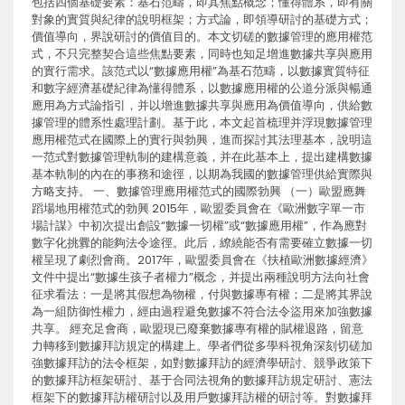
包括四個基礎要素：基石范疇，即其焦點概念；懂得體系，即有關
對象的實質與紀律的說明框架；方式論，即領導研討的基礎方式；
價值導向，界說研討的價值目的。本文切磋的數據管理的應用權范
式，不只完整契合這些焦點要素，同時也知足增進數據共享與應用
的實行需求。該范式以“數據應用權”為基石范疇，以數據實質特征
和數字經濟基礎紀律為懂得體系，以數據應用權的公道分派與暢通
應用為方式論指引，并以增進數據共享與應用為價值導向，供給數
據管理的體系性處理計劃。基于此，本文起首梳理并浮現數據管理
應用權范式在國際上的實行與勃興，進而探討其法理基本，說明這
一范式對數據管理軌制的建構意義，并在此基本上，提出建構數據
基本軌制的內在的事務和途徑，以期為我國的數據管理供給實際與
方略支持。 一、數據管理應用權范式的國際勃興 （一）歐盟應舞
蹈場地用權范式的勃興 2015年，歐盟委員會在《歐洲數字單一市
場計謀》中初次提出創設“數據一切權”或“數據應用權”，作為應對
數字化挑釁的能夠法令途徑。此后，繚繞能否有需要確立數據一切
權呈現了劇烈會商。2017年，歐盟委員會在《扶植歐洲數據經濟》
文件中提出“數據生孩子者權力”概念，并提出兩種說明方法向社會
征求看法：一是將其假想為物權，付與數據專有權；二是將其界說
為一組防御性權力，經由過程避免數據不符合法令盜用來加強數據
共享。 經充足會商，歐盟現已廢棄數據專有權的賦權退路，留意
力轉移到數據拜訪規定的構建上。學者們從多學科視角深刻切磋加
強數據拜訪的法令框架，如對數據拜訪的經濟學研討、競爭政策下
的數據拜訪框架研討、基于合同法視角的數據拜訪規定研討、憲法
框架下的數據拜訪權研討以及用戶數據拜訪權的研討等。對數據拜