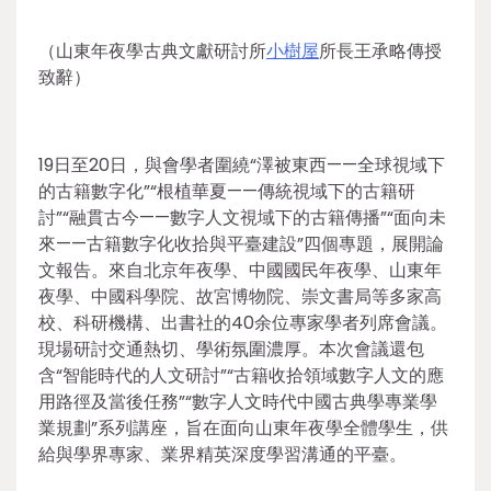
（山東年夜學古典文獻研討所
小樹屋
所長王承略傳授
致辭）
19日至20日，與會學者圍繞“澤被東西——全球視域下
的古籍數字化”“根植華夏——傳統視域下的古籍研
討”“融貫古今——數字人文視域下的古籍傳播”“面向未
來——古籍數字化收拾與平臺建設”四個專題，展開論
文報告。來自北京年夜學、中國國民年夜學、山東年
夜學、中國科學院、故宮博物院、崇文書局等多家高
校、科研機構、出書社的40余位專家學者列席會議。
現場研討交通熱切、學術氛圍濃厚。本次會議還包
含“智能時代的人文研討”“古籍收拾領域數字人文的應
用路徑及當後任務”“數字人文時代中國古典學專業學
業規劃”系列講座，旨在面向山東年夜學全體學生，供
給與學界專家、業界精英深度學習溝通的平臺。