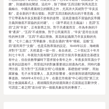
膽”，則連續強化闡述。這此中，除了聯絡“五四活動”與馬克思主
義輸出、中國共產黨樹立的關系之外，尤其誇大其絕對于“辛亥反
動”，是全新的汗青出發點，所謂“五四活動的杰出的汗青意義，在
于它帶著為辛亥反動還不曾有的姿勢，這就是徹底不當協的反帝國
主義與徹底不當協的反封建”。（《新平易近主主義論》）意謂“五
四”之與“辛亥”，正有新舊之別。對于共產黨而言，作為本身的汗
青“產床”，“五四”不成替換。對于公民黨而言，“辛亥”是符合法規
性的神主牌，“五四”不成以替換。黃花崗起義斯乃辛亥反動的先
聲，“七十二義士”芳華獻身，恰是合適的“青年”模範。這般“五
四”退而局于“文藝”，也是瓜熟蒂落的設定。 1949年以后，海峽兩
岸對于“五四”，天然還是一迎一拒，各自表述。二十世紀五十年月
到七十年月，年夜陸方面有關“五四”的官方留共享會議室念基礎沒
有中止，但在依教學據時下需求號令青年之外，年夜多與常識分子
改革的話題相干，而受批評的對象重要就以胡適為代表。同時代臺
灣方面，官方對于“五四新文明”心境復雜，基礎曾經“掉聯”。而如
羅家倫、毛子水等當事人，及其所影響者，保持著與胡適同調的敘
事道路。1958年4月10日上午，在臺北市南港“中心研討院”第三次
院士會議揭幕式上，甫就職院長的胡適與蔣介石當面起言辭沖突，
可謂是二者之間“道分歧”的一個最具象征性的事務了。…