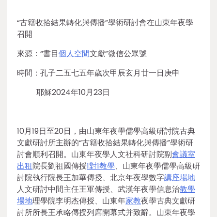
“古籍收拾結果轉化與傳播”學術研討會在山東年夜學
召開
來源：“書目
個人空間
文獻”微信公眾號
時間：孔子二五七五年歲次甲辰玄月廿一日庚申
耶穌2024年10月23日
10月19日至20日，由山東年夜學儒學高級研討院古典
文獻研討所主辦的“古籍收拾結果轉化與傳播”學術研
討會順利召開。山東年夜學人文社科研討院副
會議室
出租
院長劉祖國傳授
1對1教學
、山東年夜學儒學高級研
討院執行院長王加華傳授、北京年夜學數字
講座場地
人文研討中間主任王軍傳授、武漢年夜學信息治
教學
場地
理學院李明杰傳授、山東年
家教
夜學古典文獻研
討所所長王承略傳授列席開幕式并致辭。山東年夜學