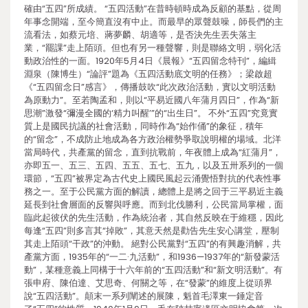
確由“五四”所成績。 “五四活動”在昔時頓時成為反顧的基點，從周
年事念開端，至今簡直沒有中止。而最早的眾聲鼓噪，師長們的主
流看法，如蔡元培、蔣夢麟、胡適等，是否決先生丟失落主
業，“罷課”走上陌頭。但也有另一種聲響，則是聯絡文明，弱化活
動政治性的一面。1920年5月4日《晨報》“五四留念特刊”，編緝
淵泉（陳博生）“論評”題為《五四活動底文明的任務》；梁啟超
《“五四留念日”感言》，傳播鼓吹“此次政治活動，實以文明活動
為原動力”。至若陶孟和，則以“平易近國八年蒲月四日”，作為“新
思潮”激發“彌漫全國的‘精力叫醒’”的“出生日”。 不外“五四”究竟實
質上是國民抗議的社會活動，同時作為“始作俑”的象征，積年
的“留念”，不成防止地成為各方政治權勢爭取說明權的場域。北洋
當局時代，共產黨的留念，直到抗戰前，年夜體上成為“紅蒲月”，
亦即五一、五三、五四、五五、五七、五九，以及五卅系列的一個
環節，“五四”被界定為古代史上國民風起云涌覺悟對抗的代表性事
務之一。至于公民黨方面的解讀，總體上是將之回于三平易近主義
延長到社會層面的反響與呼應。而到北伐勝利，公民當局掌權，面
臨此起彼伏的先生活動，作為統治者，其自然反映在于維穩，因此
每逢“五四”則多言其“掉敗”，其意天然是勸告先生安心講堂，壓制
其走上陌頭“干政”的沖動。 絕對公民黨對“五四”的有興趣消解，共
產黨方面，1935年的“一二·九活動”，和1936—1937年的“新發蒙活
動”，某種意義上同構于十六年前的“五四活動”和“新文明活動”。有
張申府、陳伯達、艾思奇、何關之等，在“發蒙”的維度上從頭界
說“五四活動”。顛末一系列闡述的展陳，魁首毛澤東一錘定音