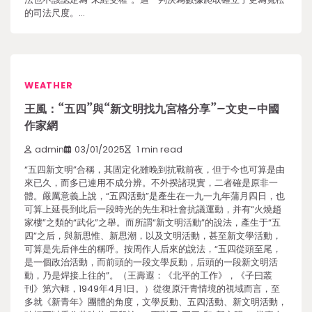
的司法尺度。…
WEATHER
王風：“五四”與“新文明找九宮格分享”–文史–中國
作家網
admin
03/01/2025
1 min read
“五四新文明”合稱，其固定化雖晚到抗戰前夜，但于今也可算是由
來已久，而多已連用不成分辨。不外揆諸現實，二者確是原非一
體。嚴厲意義上說，“五四活動”是產生在一九一九年蒲月四日，也
可算上延長到此后一段時光的先生和社會抗議運動，并有“火燒趙
家樓”之類的“武化”之舉。而所謂“新文明活動”的說法，產生于“五
四”之后，與新思惟、新思潮，以及文明活動，甚至新文學活動，
可算是先后伴生的稱呼。按周作人后來的說法，“五四從頭至尾，
是一個政治活動，而前頭的一段文學反動，后頭的一段新文明活
動，乃是焊接上往的”。（王壽遐：《北平的工作》，《子曰叢
刊》第六輯，1949年4月1日。）從復原汗青情境的視域而言，至
多就《新青年》團體的角度，文學反動、五四活動、新文明活動，