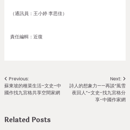
（通訊員：王小婷 李思佳）
責任編輯：近復
Post
Previous:
Next:
蘇東坡的種菜生活–文史–中
詩人的想象力——再談“風雪
navigation
國作找九宮格共享空間家網
夜回人”–文史-找九宮格分
享-中國作家網
Related Posts