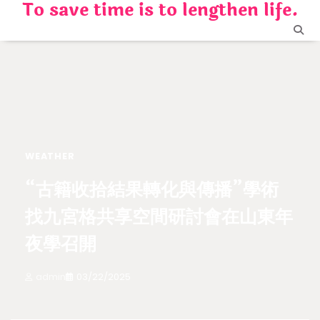
To save time is to lengthen life.
Skip
to
content
WEATHER
“古籍收拾結果轉化與傳播”學術
找九宮格共享空間研討會在山東年
夜學召開
admin
03/22/2025