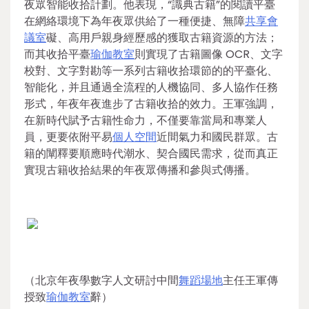
夜眾智能收拾計劃。他表現，“識典古籍”的閱讀平臺
在網絡環境下為年夜眾供給了一種便捷、無障
共享會
議室
礙、高用戶親身經歷感的獲取古籍資源的方法；
而其收拾平臺
瑜伽教室
則實現了古籍圖像 OCR、文字
校對、文字對勘等一系列古籍收拾環節的的平臺化、
智能化，并且通過全流程的人機協同、多人協作任務
形式，年夜年夜進步了古籍收拾的效力。王軍強調，
在新時代賦予古籍性命力，不僅要靠當局和專業人
員，更要依附平易
個人空間
近間氣力和國民群眾。古
籍的闡釋要順應時代潮水、契合國民需求，從而真正
實現古籍收拾結果的年夜眾傳播和參與式傳播。
（北京年夜學數字人文研討中間
舞蹈場地
主任王軍傳
授致
瑜伽教室
辭）