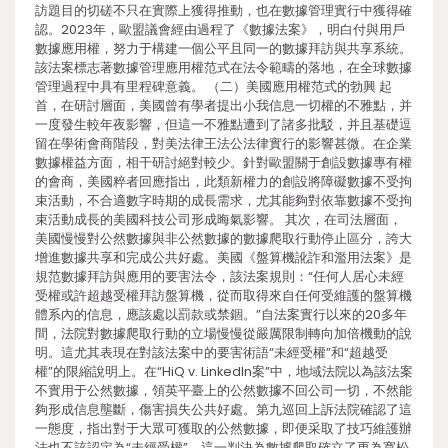
訪題目的切磋不只在實際上獲得推動，也在數據管理實行中獲得確
認。2023年，歐盟議會經由過程了《數據法案》，明白付與用戶
數據應用權，努力于構建一個公平且同一的數據拜訪與共享系統。
該法案標志著數據管理應用權范式在法令範疇的落地，在全球數據
管理過程中具有里程碑意義。 （二）美國應用權范式的勃興 起
首，在研討層面，美國曾有學者提出小我信息一切權的不雅點，并
一度發生較年夜影響，但這一不雅點遭到了諸多批駁，并且基礎逗
留在學術會商階段，對美法律王法公法律實行的影響甚微。在企業
數據權益方面，相干研討絕對較少。針對歐盟關于創設數據專有權
的會商，美國粹者回應指出，此類新權力的創設將障礙數據不受拘
束活動，不合適數字時期的成長需求，尤其能夠對依靠數據不受拘
束活動成長的美國科技公司形成晦氣影響。 其次，在司法層面，
美國慢慢對公然數據與非公然數據的數據爬取行動停止區分，誇大
增進數據共享和完成公共好處。美國《盤算機訛詐和濫用法案》是
規范數據拜訪與應用的要害法令，該法案規則：“任何人居心未經
受權或許超越受權拜訪盤算機，從而取得來自任何受維護的盤算機
體系內的信息，應該處以罰款或禁錮。”自法案實行以來的20多年
間，法院對數據爬取行動的立場慢慢從嚴厲限制轉向加倍機動的說
明。這尤其表現在對該法案中的要害術語“未經受權”和“超越受
權”的限縮說明上。在“HiQ v. LinkedIn案”中，地域法院以為該法案
不實用于公然數據，領英平臺上的公然數據不回公司一切，不然能
夠形成信息壟斷，傷害損失公共好處。第九巡回上訴法院確認了這
一態度，指出對于大眾可獲取的公然數據，即便采取了技巧維護辦
法也不該認定為“未經受權”。這一判決為數據爬取確立了更為寬松