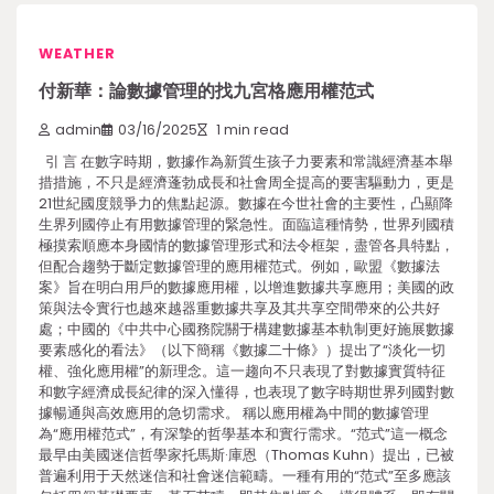
WEATHER
付新華：論數據管理的找九宮格應用權范式
admin
03/16/2025
1 min read
引 言 在數字時期，數據作為新質生孩子力要素和常識經濟基本舉
措措施，不只是經濟蓬勃成長和社會周全提高的要害驅動力，更是
21世紀國度競爭力的焦點起源。數據在今世社會的主要性，凸顯降
生界列國停止有用數據管理的緊急性。面臨這種情勢，世界列國積
極摸索順應本身國情的數據管理形式和法令框架，盡管各具特點，
但配合趨勢于斷定數據管理的應用權范式。例如，歐盟《數據法
案》旨在明白用戶的數據應用權，以增進數據共享應用；美國的政
策與法令實行也越來越器重數據共享及其共享空間帶來的公共好
處；中國的《中共中心國務院關于構建數據基本軌制更好施展數據
要素感化的看法》（以下簡稱《數據二十條》）提出了“淡化一切
權、強化應用權”的新理念。這一趨向不只表現了對數據實質特征
和數字經濟成長紀律的深入懂得，也表現了數字時期世界列國對數
據暢通與高效應用的急切需求。 稱以應用權為中間的數據管理
為“應用權范式”，有深摯的哲學基本和實行需求。“范式”這一概念
最早由美國迷信哲學家托馬斯·庫恩（Thomas Kuhn）提出，已被
普遍利用于天然迷信和社會迷信範疇。一種有用的“范式”至多應該