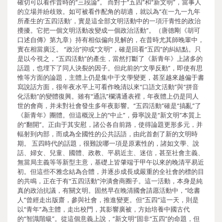
確切可以看作昔時的“三段論”。 而對于“五四”和“新文明”，當事人
的立場并紛歧致。如可被看作配角的胡適，就以為“在一九一九年
所產生的‘五四活動’，實是這全部文明活動中的一項汗青性的政治
攪擾。它把一個文明活動改變成一個政治活動”。（唐德剛《胡可
口述自傳》第九章）持有相似偏向見解的，在昔時尤其師晚輩中，
實在相當廣泛。 “政治”抑或“文明”，確是回看“五四”的糾結點。只
是以今視之，“五四活動”的產生，當然打斷了《新青年》上諸多的
話題，也埋下了同人決裂的因子。但此前的“文學反動”，即使有思
惟等方面的論題，主體上仍是集中于文學變更，甚至越來越偏于書
寫說話方面，很年夜水平上可看作晚清以來“口語文活動”與“拼音
化活動”的變體復興。雖有“通訊”欄溝通表裡，年夜體上仍是同人
世的會商，并未對社會發生多年夜影響。“五四活動”確是“搞亂”了
《新青年》團體。但這概況上的“中止”，毋寧說是“新文明”本質上
的“翻開”。正由于其安慰，諸公各自前路，使得論題更形多元，并
輻射到內部，而成為全國性的公共話語，由此首創了新的文明時
期。 五四時代的話題，很難說哪一項是原素性的，諸如文學、說
話、婦女、兒童、國體、政教、平易近主、迷信，甚至社會主義、
無當局主義等等新型主意，基礎上皆肇端于甲午以來的晚清平易近
初。但這些不雅念結為合體，并逐步成長成嚴重的全社會的標的目
的共鳴，正在于有“五四活動”沖潰會商圈子。這一活動，本身是純
真的政治抗議，有關文明。固然早在晚清國會請愿活動中，“唸書
人”曾經走出版齋，參與社會，推進變更。但“五四”這一天，則是
以“青年”為主體，走出校門，其影響廣被，方始培養中國古代
的“智識階級”。從這個意義上說，“新文明”固非“五四”的命題，但