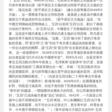
了“五四”的性質。1940年1月9日，毛在陜甘寧邊區文明協會第一次
代表年夜會演出講《新平易近主主義的政治與新平易近主主義的文
明》，隨后改題《新平易近主主義論》（據太岳新華書店1949年5
月版）。這一實際進手點在文明和思惟，最基礎上倒是為中國共產
黨樹立汗青論述的符合法規性。《新平易近主主義論》論及：“在
中國文明陣線或思惟陣線上，‘五四’以前與‘五四’以后，劃分了兩個
分歧的汗青時代……在‘五四’以后，中國發生了完整極新的文明新力
量，這就是中國共產黨人所引導的共產主義的文明思惟，即共產主
義的世界不雅與文明反動論。”這般，“五四”被付與了新的汗青原
點的意義，而“新文明”之“新”則在于有共產主義認為焦點要素。這
一符合法規性的闡釋，讓“五四”與“新文明”在全新的意義上聯合起
來。 這一經過歷程中，1939年3月18日，陜甘寧邊區東南青年救國
結合會提議“定5月4日為‘中國青年節’”。同年5月4日，在延安青年
事念五四活動20周年年夜會上，毛澤東將“反動青年”的尺度，直接
界定為能否能與“工農群眾聯合在一塊”。并稱：“五四活動所否決
的是賣國當局，是勾搭帝國主義出賣平易近族好處的當局，是搾取
國民的當局舞蹈教室。”（《在延安五四活動二十周年事念年夜會
的演講》，《中國青年》第1卷第3期，1939年6月）此層層遞進所
針對，明面是汪偽當局，但也不無預留了對蔣政權蘊藉的暗指。
“青年節”的建議，一開端獲得全國各方的同意。但公民黨很快警悟
到，“五四”已成為被共產黨“染紅”的節日。1942年，一方面是公民
黨中心很不得體地宣布：“‘五四’將屆，中心各機關以‘五四’在汗青
意義上雖甚嚴重，但不符合法令定留念日，更非青年節，特電各省
市，今年應不舉辦留念會。”（《青年節每日天期正在談判中 五四