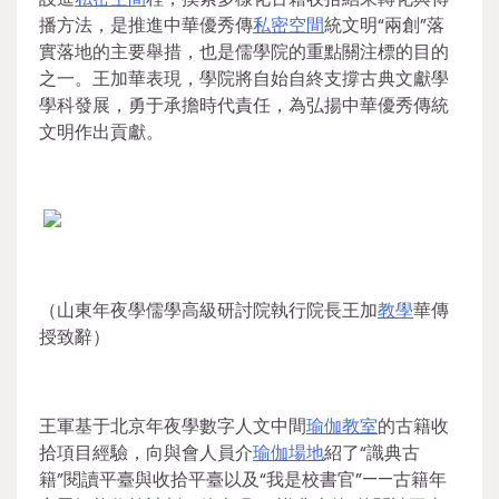
播方法，是推進中華優秀傳
私密空間
統文明“兩創”落
實落地的主要舉措，也是儒學院的重點關注標的目的
之一。王加華表現，學院將自始自終支撐古典文獻學
學科發展，勇于承擔時代責任，為弘揚中華優秀傳統
文明作出貢獻。
（山東年夜學儒學高級研討院執行院長王加
教學
華傳
授致辭）
王軍基于北京年夜學數字人文中間
瑜伽教室
的古籍收
拾項目經驗，向與會人員介
瑜伽場地
紹了“識典古
籍”閱讀平臺與收拾平臺以及“我是校書官”——古籍年