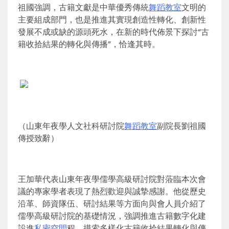
祖國強調，古籍文獻是中華優秀傳統
舞蹈教室
文明的
主要組成部門，也是推進其實現創造性轉化、創新性
發展不成或缺的源頭死水，在新的時代佈景下探討“古
籍收拾結果的轉化與傳播”，恰逢其時。
（山東年夜學人文社科研討院
舞蹈教室
副院長劉祖國
傳授致辭）
王加華代表山東年夜學儒學高級研討院對蒞臨本次會
議的專家學者表現了熱烈歡迎與誠摯感謝。他從歷史
沿革、師資隊伍、研討結果等方面向與會人員介紹了
儒學高級研討院的基礎情況，強調推進古籍數字化建
設進
私密空間
程，摸索多樣化古籍收拾結果轉化與傳