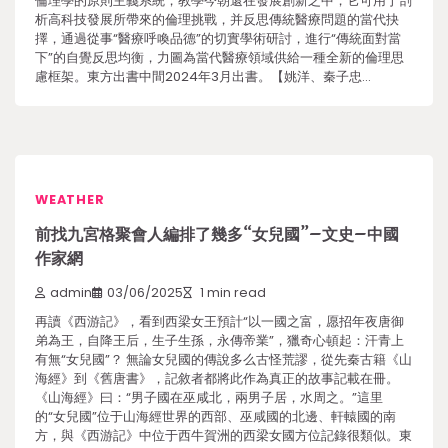
倫理學的原則主義系統，教學今朝還在發展創新之中，它可用于剖
析高科技發展所帶來的倫理挑戰，并反思傳統醫療問題的當代抉
擇，通過從事“醫療呼喚品德”的切實學術研討，進行“傳統面對當
下”的自覺反思均衡，力圖為當代醫療領域供給一種全新的倫理思
慮框架。東方出書中間2024年3月出書。【姚洋、秦子忠…
WEATHER
前找九宮格聚會人編排了幾多“女兒國”–文史–中國
作家網
admin
03/06/2025
1 min read
再讀《西游記》，看到西梁女王預計“以一國之富，愿招年夜唐御
弟為王，自降王后，生子生孫，永傳帝業”，獵奇心頓起：汗青上
有無“女兒國”？ 無論女兒國的傳說多么古怪荒謬，從先秦古籍《山
海經》到《舊唐書》，記敘者都將此作為真正的故事記載在冊。
《山海經》曰：“男子國在巫咸北，兩男子居，水周之。”這里
的“女兒國”位于山海經世界的西部、巫咸國的北邊、軒轅國的南
方，與《西游記》中位于西牛賀洲的西梁女國方位記錄很類似。東