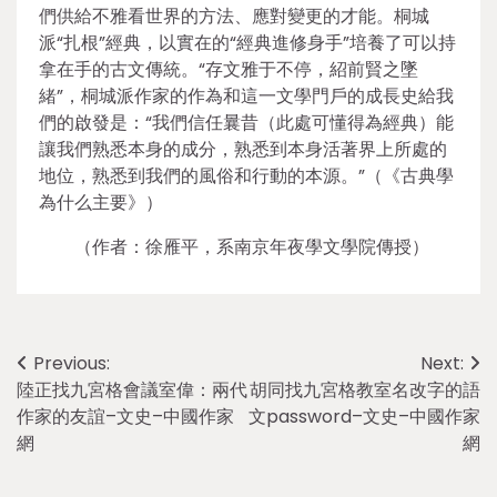
們供給不雅看世界的方法、應對變更的才能。桐城
派“扎根”經典，以實在的“經典進修身手”培養了可以持
拿在手的古文傳統。“存文雅于不停，紹前賢之墜
緒”，桐城派作家的作為和這一文學門戶的成長史給我
們的啟發是：“我們信任曩昔（此處可懂得為經典）能
讓我們熟悉本身的成分，熟悉到本身活著界上所處的
地位，熟悉到我們的風俗和行動的本源。”（《古典學
為什么主要》）
（作者：徐雁平，系南京年夜學文學院傳授）
Post
Previous:
Next:
陸正找九宮格會議室偉：兩代
胡同找九宮格教室名改字的語
navigation
作家的友誼–文史–中國作家
文password–文史–中國作家
網
網