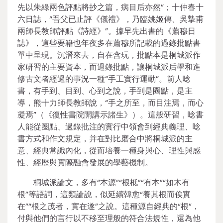
先以朱綠兩色評點將抄之篇，病目后亦然”；十仲春十
六日誌，“吾父已止評《儀禮》，乃臨姚姬傳、吳摯甫
兩師長教師評點《詩經》”。據早先出書的《蕭穆日
誌》，這些要籍也年夜多在蕭穆所記載的過錄批點書
單中呈現。沉潛來去，自在含玩，批點本是桐城派作
家研習的主要資本，而過錄批點，讓桐城派后學和進
修古文者經過的事況一種“手工實行運動”。前人唸
書，有手到、目到、心到之說，手到是圈點，是主
導，熊十力師長教師說，“手之所至，而目注焉，而心
凝焉”（《復性書院開講示諸生》）。這般研習，唸書
人能從圈點、過錄批注的實行中領會到經典義理、唸
書方式和作文規定，并在對比磨合中將桐城派的主
意、經典常識內化，從而培養一種身與心、理性與感
性、經歷與實際融會發展的學藝機制。
桐城派論文，多有“本源”“根柢”“有本”“如木有
根”等語詞，這類論說，似延續韓愈“養其根而俟實
在”“根之茂者，實在遂”之說。這種源自經典的“根”，
付與他們的言行以不移至理般的符合法規性，還為他