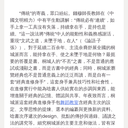
“傳統”的寄義，眾口紛紜。錢穆師長教師在《中
國文明精力》中有平生動講解：“傳統必有‘連續’，如
手上拿一工具沒有失落，持續拿在手，是持也是
續。”這一說法將“傳統”中人的能動性和義務感謝活，
重現“文武之道，未墜于地，在人”（《論語·子
張》）。對于延續二百余年、主流余裔舒展全國的桐
城派而言，能持拿在手、使之未墜于地是何物？最扼
要的答覆是書。桐城人的“不丟”之書，不是普通的應
試或淺顯之書，而是古書中的經典；同時，桐城派瀏
覽經典也不是普通意義上的泛泛而讀，而是自有一
套“經典進修身手”，這套身手兼具技巧性和社會性，
在進修實行中能為唸書人供給實在的步調與東西，能
增進關于經典的記憶、體認與共享。年夜致而言，桐
城派這套經典進修身手包
舞蹈教室
含經典主次的設
定、文學思惟的提煉、選本的編纂與更換新的資料、
唸書次序遞次的design、批點的傳抄與過錄、誦讀之
法的講究等。細究桐城派的主要主意和做法，皆有深