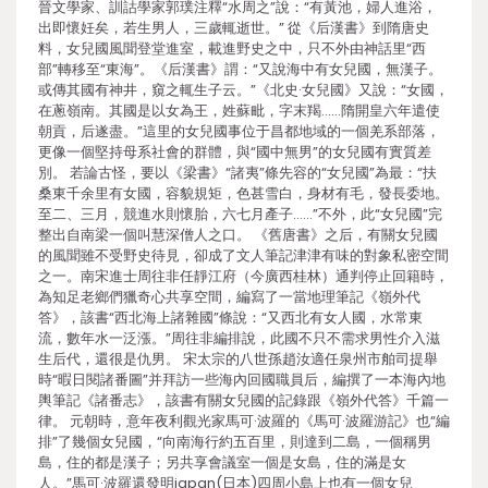
晉文學家、訓詁學家郭璞注釋“水周之”說：“有黃池，婦人進浴，
出即懷妊矣，若生男人，三歲輒逝世。” 從《后漢書》到隋唐史
料，女兒國風聞登堂進室，載進野史之中，只不外由神話里“西
部”轉移至“東海”。《后漢書》謂：“又說海中有女兒國，無漢子。
或傳其國有神井，窺之輒生子云。”《北史·女兒國》又說：“女國，
在蔥嶺南。其國是以女為王，姓蘇毗，字末羯……隋開皇六年遣使
朝貢，后遂盡。”這里的女兒國事位于昌都地域的一個羌系部落，
更像一個堅持母系社會的群體，與“國中無男”的女兒國有實質差
別。 若論古怪，要以《梁書》“諸夷”條先容的“女兒國”為最：“扶
桑東千余里有女國，容貌規矩，色甚雪白，身材有毛，發長委地。
至二、三月，競進水則懷胎，六七月產子……”不外，此“女兒國”完
整出自南梁一個叫慧深僧人之口。 《舊唐書》之后，有關女兒國
的風聞雖不受野史待見，卻成了文人筆記津津有味的對象私密空間
之一。南宋進士周往非任靜江府（今廣西桂林）通判停止回籍時，
為知足老鄉們獵奇心共享空間，編寫了一當地理筆記《嶺外代
答》，該書“西北海上諸雜國”條說：“又西北有女人國，水常東
流，數年水一泛漲。”周往非編排說，此國不只不需求男性介入滋
生后代，還很是仇男。 宋太宗的八世孫趙汝適任泉州市舶司提舉
時“暇日閱諸番圖”并拜訪一些海內回國職員后，編撰了一本海內地
輿筆記《諸番志》，該書有關女兒國的記錄跟《嶺外代答》千篇一
律。 元朝時，意年夜利觀光家馬可·波羅的《馬可·波羅游記》也“編
排”了幾個女兒國，“向南海行約五百里，則達到二島，一個稱男
島，住的都是漢子；另共享會議室一個是女島，住的滿是女
人。”馬可·波羅還發明japan(日本)四周小島上也有一個女兒