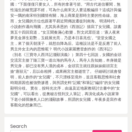
國：“下面僅僅只要女人，所有的拿著弓箭。”用古代迷信審閱，無
性滋生的確荒謬不經，可為什么南宋文人要這般編排？這或許與偏
安一隅的南宋特別國情有關，海上商業是那時主要的性命線。故
而，女兒國的方位也跟著平易近間傳說遷徙到南海。 明清時代，
小說創作邁向飛騰，尤其吳承恩的《西游記》描寫了女兒國。該書
第五十四回寫道，“女王聞奏滿心歡樂，對文武眾臣道：‘寡人夜來
夢見金屏生彩艷，玉鏡展光亮，乃是本日喜兆也’。”堂堂女國之
主，來了個天朝漢子，就想自降為后。這種設法是不是反應了前人
男主外女主內的思惟呢？ 明代小說家羅懋登創作的《西洋記》
（別名《三寶寺人西洋記淺顯演義》）第四十七回說，女國的金頭
交流宮主搶了隨三寶一道出海的馬寺人，馬寺人告知她，本身雖是
男兒身，卻已沒有男人漢的成本，金頭宮主就往跟妹妹銀頭宮主
搶“唐狀元”，且以命相搏，成果兩宮主都逝世了。 仔細研討就會發
明，前人創作的“女兒國”，不只漂移至境外，並且客觀思惟和社會
時期原因也被強勢滲透，與所謂史料“記載”和筆記“編排”的女兒國
顯明分歧。 實在，按時光次序，由遠及近地家教研討古書中的“女
兒國”，可以看出，從奧秘古怪到文人筆記，再演化成為小說家筆
下老小婦孺膾炙人口的淺顯故事，所謂的女兒國，年夜多是寫作者
客觀化的想象而已。
Search