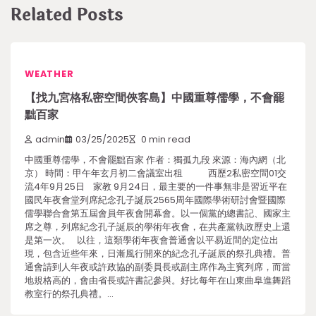
Related Posts
WEATHER
【找九宮格私密空間俠客島】中國重尊儒學，不會罷
黜百家
admin
03/25/2025
0 min read
中國重尊儒學，不會罷黜百家 作者：獨孤九段 來源：海內網（北
京） 時間：甲午年玄月初二會議室出租 西歷2私密空間01交
流4年9月25日 家教 9月24日，最主要的一件事無非是習近平在
國民年夜會堂列席紀念孔子誕辰2565周年國際學術研討會暨國際
儒學聯合會第五屆會員年夜會開幕會。以一個黨的總書記、國家主
席之尊，列席紀念孔子誕辰的學術年夜會，在共產黨執政歷史上還
是第一次。 以往，這類學術年夜會普通會以平易近間的定位出
現，包含近些年來，日漸風行開來的紀念孔子誕辰的祭孔典禮。普
通會請到人年夜或許政協的副委員長或副主席作為主賓列席，而當
地規格高的，會由省長或許書記參與。好比每年在山東曲阜進舞蹈
教室行的祭孔典禮。…