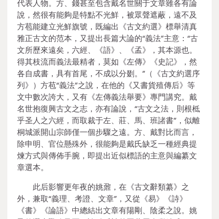
代表人物。方、錢甚至包含戴名世關于文章雖各有論
說，然很有能夠是特點不光鮮，被眾聲遮蔽，遠不及
方苞能建立光鮮旗號，既編出《古文約選》標舉清真
雅正古文的范本，又提出長篇大論的“義法”主意：“古
文所歷來遠矣，六經、《語》、《孟》，其本源也。
得其枝流而義法最精者，莫如《左傳》《史記》，然
各自成書，具有首尾，不成以分剟。”（《古文約選序
列》）方苞“義法”之說，在他的《又書貨殖傳后》等
文中數次誇大，又有《左傳義法舉要》專門講究。戴
名世抱復興古文之志，亦有論說，“古文之法，則根柢
乎圣人之六經，而取裁于左、莊、馬、班諸書”，似離
桐城派開山宗師僅一個步驟之遠。方、戴對比而言，
除申明、官位懸殊外，很能夠是戴氏缺乏一種經典提
煉方式與傳佈手腕，即提出近似標語的主意與編纂文
章選本。
此后影響更年夜的姚鼐，在《古文辭類纂》之
外，兼取“義理、考證、文章”，又從《易》《詩》
《書》《論語》中總結出文章有陽剛、陰柔之說。姚