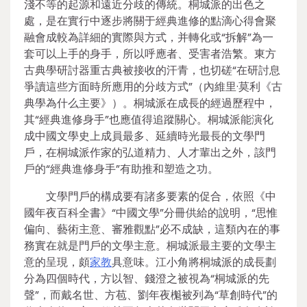
淺不等的起源和遠近分歧的傳統。桐城派的出色之
處，是在實行中逐步將關于經典進修的點滴心得會聚
融會成較為詳細的實際與方式，并轉化或“拆解”為一
套可以上手的身手，所以呼應者、受害者浩繁。東方
古典學研討器重古典被接收的汗青，也切磋“在研討息
爭讀這些方面時所應用的分歧方式”（內維里·莫利《古
典學為什么主要》）。桐城派在成長的經過歷程中，
其“經典進修身手”也應值得追蹤關心。桐城派能演化
成中國文學史上成員最多、延續時光最長的文學門
戶，在桐城派作家的弘道精力、人才輩出之外，該門
戶的“經典進修身手”有助推和塑造之功。
文學門戶的構成要有諸多要素的促合，依照《中
國年夜百科全書》“中國文學”分冊供給的說明，“思惟
偏向、藝術主意、審雅觀點”必不成缺，這類內在的事
務實在就是門戶的文學主意。桐城派最主要的文學主
意的呈現，頗
家教
具意味。江小角將桐城派的成長劃
分為四個時代，方以智、錢澄之被視為“桐城派的先
聲”，而戴名世、方苞、劉年夜櫆被列為“草創時代”的