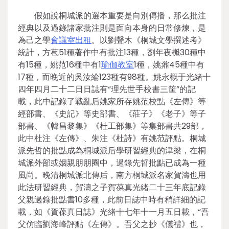
假如說桐城派的選本重要是向別傳播，那么批注
經典以及過錄諸家批注則是面向本身的日常修煉，是
為己之學
會議室出租
。以劉聲木《桐城文學撰述考》
統計，方苞51種著作中有批注13種，劉年夜櫆30種中
有15種，姚范16種中有1
瑜伽教室
1種，姚鼐45種中有
17種，而晚近的吳汝綸123種有98種。姚永概于光緒十
四年四月二十二日日誌有“理先世手校書三筐”的記
載，此中記錄了戰亂后姚家所存姚范校點《左傳》等
經部書、《史記》等史部書、《莊子》《老子》等子
部書、《韓昌黎集》《杜工部集》等集部書共29部，
此中杜注《左傳》、朱注《杜詩》有姚范評點。桐城
派先哲的批點成為桐城派后學研習經典的津梁，在桐
城派外部或姻親朋朋圈中，過錄先哲批點已成為一種
風尚。晚清桐城派北傳后，南方桐城派名家賀濤也用
此法研習經典，賀濤之子賀葆真光緒二十三年底記錄
父親過錄批點書10多種，此前日誌中時有稍詳細的記
載，如《賀葆真日誌》光緒十七年十一月五日載，“吾
父仿臨劉海峰評點《左傳》。吾父之抄《儀禮》也，