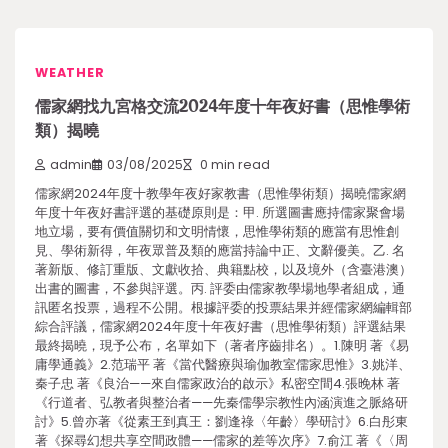
WEATHER
儒家網找九宮格交流2024年度十年夜好書（思惟學術
類）揭曉
admin
03/08/2025
0 min read
儒家網2024年度十教學年夜好家教書（思惟學術類）揭曉儒家網
年度十年夜好書評選的基礎原則是：甲. 所選圖書應持儒家聚會場
地立場，要有價值關切和文明情懷，思惟學術類的應當有思惟創
見、學術新得，年夜眾普及類的應當持論中正、文辭優美。乙. 名
著新版、修訂重版、文獻收拾、典籍點校，以及境外（含臺港澳）
出書的圖書，不參與評選。丙. 評委由儒家教學場地學者組成，通
訊匿名投票，過程不公開。根據評委的投票結果并經儒家網編輯部
綜合評議，儒家網2024年度十年夜好書（思惟學術類）評選結果
最終揭曉，現予公布，名單如下（著者序齒排名）。1.陳明 著《易
庸學通義》2.范瑞平 著《當代醫療與瑜伽教室儒家思惟》3.姚洋、
秦子忠 著《良治——來自儒家政治的啟示》私密空間4.張晚林 著
《行道者、弘教者與整治者——先秦儒學宗教性內涵演進之脈絡研
討》5.曾亦著《從素王到真王：劉逢祿〈年齡〉學研討》6.白彤東
著《探尋幻想共享空間政體——儒家的差等次序》7.俞江 著《〈周