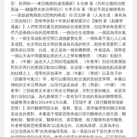
官〉與周制——東亞晚期的邊境國家》8.任鋒 著《共和立國與治體
新論——錢穆歷史政治學研討》9.李天伶 著《誓起平易近權移舊俗
——梁啟超晚期政治思惟的構成》10.宮志翀 著《人為生成：康有為
三世說研討》思惟學術類十年夜好書簡要評介【陳明 著《易庸學
通義》】人們常用四書五經歸納綜合儒家思惟，但從學術角度看它
們乃是兩個分歧的思惟體系：一個信任生成萬物，一個認為理在氣
先；一個主張成私密空間己成物參贊化育，一個執著于道心人心成
圣成賢。在文明自負文明自覺成為共識的明天，顯然有需要對二者
關系加以清算、分疏，使之成為一個有機整體。作者認為，儒學是
一個以天為中間建構起來的天人之學有機整體：《周易》彰顯天
道，《中庸》論述天人之間的理論關系，《年夜學》則在現實層面
對則天而行的實踐活動加以闡揚。在這樣一教學場地個焦點或基礎
的結構之上，儒學的其他著作，如《年齡》《孝經》以及朱子的
《四書章句集注》等，都可以獲得比較合適的安頓息爭釋。本書以
傳統的文本注釋為經，以現代論述為緯，對《周易》《中庸》《年
夜學》三部經典文本進行周全注釋解讀，并對主要的概念、命題等
進行深刻討論，為孔教構筑了一套有別于其他的系統的闡釋體系。
福建教導出書社2024年2月出書。【范瑞平 著《當代醫療與儒家
思惟》】當代醫療問題尖銳、復雜、緊迫，需求倫理學的關注和政
策改造的應對。本書基于儒家思惟來檢討當代醫療的六個方面：醫
療軌制、醫療決策、醫療科技、器官醫療、精力醫療和老年醫療。
作者將儒家思惟重構為“以道為志向、以德為基礎、以家為本位、
以交流禮為引導”的美德倫理系統，這一系統分歧于當代東方性命