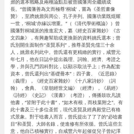
鼐的選本戰略及兩種論點后被曾國藩周全繼續成
長。“曾國藩善為文而極尊‘桐城’，嘗為《圣哲畫像
贊》，至躋姚鼐與周公、孔子并列。國藩功業既焜耀
一世，‘桐城’亦緣以增重。”（《清代學術概論》）曾
國藩對桐城派的推進宏大，纂《經史百家雜鈔》《古
文四象》，有興趣幫助或更換新的資料姚氏選本；曾
氏別開生面制作“圣賢系列”，推尊圣賢先儒三十余
人，姚鼐名列此中。曾氏還有更精緻的實行，咸豐元
年七月，他在日誌中提出義理、詞翰、經濟、考證之
學，并與孔門四科對比，以顯示取法乎上；作為配套
資本，曾氏還列出“基礎冊本”：四子書、《近思錄》
（義理），《經史百家雜鈔》《十八家詩鈔》（詞
翰），會典、《皇朝經世文編》（經濟），《易經》
《詩經》《史記》《漢書》（考證），傳播鼓吹凡讀
他書，“皆附于此十書”，“如木有根，而枝葉附之”。有
此十書及三十多位圣哲，現代圣賢及經典殿堂已有格
式景象。對于唸書人而言，曾氏提出了了了的“必唸書
目”和圣賢、大師名錄，使進修有所依循。曾氏這些主
意，他自己積極實行，自咸豐六年起催促兒子曾紀澤