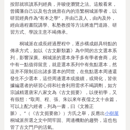
按部就班讀系列經典，并唆使瀏覽之法。這般看來，
曾國藩自己以及包含姚鼐在內的浩繁桐城派學者，以
研習經典作為“有本之學”，并由己及人，由內及外，
經由過程書院講學、私塾教授等方法將進門道路、研
習方式、學說主意不竭傳承。
桐城派在成長經過歷程中，逐步構成頗具特點的
傳承方式，如以《古文辭類纂》為中間的古文選本系
列，影響深廣。桐城派的選本身手多有學者會商，此
中有一點值得留意，就是選本系列中有焦點選本，然
這并不限制后出諸多選本的問世，在焦點選本周邊還
發生不少選本，這些周邊選本或接續，或簡化，皆依
據編選者的研習心得和社會利用需求不竭調劑，如方
宗誠精選唐宋八家文為《古文扼要》，以便初學，又
有假想：“取周、程、張、朱以來年夜儒之文十余篇，
可以上配六經者，列為一書，曰《文雅正
脈》。”（《古文扼要敘》）方氏之舉，反應出
小樹屋
桐城派所選之文中間牢固、周邊機動的趨勢，這也包
管了古文門戶的活氣。