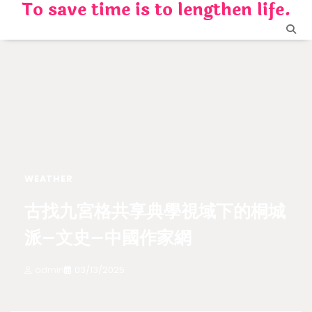
To save time is to lengthen life.
Skip
to
content
WEATHER
古找九宮格共享典學視域下的桐城
派–文史–中國作家網
admin
03/13/2025