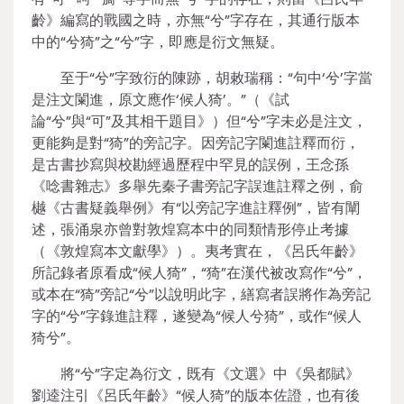
齡》編寫的戰國之時，亦無“兮”字存在，其通行版本
中的“兮猗”之“兮”字，即應是衍文無疑。
至于“兮”字致衍的陳跡，胡敕瑞稱：“句中‘兮’字當
是注文闌進，原文應作‘候人猗’。”（《試
論“兮”與“可”及其相干題目》）但“兮”字未必是注文，
更能夠是對“猗”的旁記字。因旁記字闌進註釋而衍，
是古書抄寫與校勘經過歷程中罕見的誤例，王念孫
《唸書雜志》多舉先秦子書旁記字誤進註釋之例，俞
樾《古書疑義舉例》有“以旁記字進註釋例”，皆有闡
述，張涌泉亦曾對敦煌寫本中的同類情形停止考據
（《敦煌寫本文獻學》）。夷考實在，《呂氏年齡》
所記錄者原看成“候人猗”，“猗”在漢代被改寫作“兮”，
或本在“猗”旁記“兮”以說明此字，繕寫者誤將作為旁記
字的“兮”字錄進註釋，遂變為“候人兮猗”，或作“候人
猗兮”。
將“兮”字定為衍文，既有《文選》中《吳都賦》
劉逵注引《呂氏年齡》“候人猗”的版本佐證，也有後