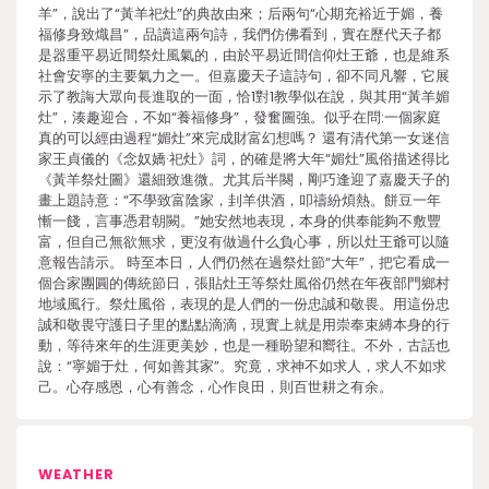
羊”，說出了“黃羊祀灶”的典故由來；后兩句“心期充裕近于媚，養
福修身致熾昌”，品讀這兩句詩，我們仿佛看到，實在歷代天子都
是器重平易近間祭灶風氣的，由於平易近間信仰灶王爺，也是維系
社會安寧的主要氣力之一。但嘉慶天子這詩句，卻不同凡響，它展
示了教誨大眾向長進取的一面，恰1對1教學似在說，與其用“黃羊媚
灶”，湊趣迎合，不如“養福修身”，發奮圖強。似乎在問:一個家庭
真的可以經由過程“媚灶”來完成財富幻想嗎？ 還有清代第一女迷信
家王貞儀的《念奴嬌·祀灶》詞，的確是將大年“媚灶”風俗描述得比
《黃羊祭灶圖》還細致進微。尤其后半闋，剛巧逢迎了嘉慶天子的
畫上題詩意：“不學致富陰家，刲羊供酒，叩禱紛煩熱。餅豆一年
慚一餞，言事憑君朝闕。”她安然地表現，本身的供奉能夠不敷豐
富，但自己無欲無求，更沒有做過什么負心事，所以灶王爺可以隨
意報告請示。 時至本日，人們仍然在過祭灶節“大年”，把它看成一
個合家團圓的傳統節日，張貼灶王等祭灶風俗仍然在年夜部門鄉村
地域風行。祭灶風俗，表現的是人們的一份忠誠和敬畏。用這份忠
誠和敬畏守護日子里的點點滴滴，現實上就是用崇奉束縛本身的行
動，等待來年的生涯更美妙，也是一種盼望和嚮往。不外，古話也
說：“寧媚于灶，何如善其家”。究竟，求神不如求人，求人不如求
己。心存感恩，心有善念，心作良田，則百世耕之有余。
WEATHER