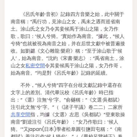
《呂氏年齡·音初》記錄四方音樂之始，此中關于
南音稱：“禹行功，見涂山之女，禹未之遇而巡省南
土。涂山氏之女乃令其妾候禹于涂山之陽，女乃作
歌，歌曰：‘候人兮猗。’實始作為南音。”據此，“候人
兮猗”也就被視為南音之始，并在后世文獻中被普遍接
收。如劉勰《文心雕龍·樂府》稱：“至于涂山歌于‘候
人’，始為南音。”沈約《宋書·樂志》：“禹省南土，涂
山之女
私密空間
令其妾候禹于涂山之陽，女乃作哥，
始為南音。”均是對《呂氏年齡》記錄的延續。
不外，“候人兮猗”四字在分歧文獻記錄中還存在
文字上的差別。清代畢沅校《呂氏年齡》時已指
出：“《選》注無‘兮’字。”俞樾稱：“《文選·吳都賦》
注引此文無‘兮’字。”（《諸子平議》卷二二）二家所
共享空間
指，均據《文選》左思《吳都賦》“登東歌操
南音”劉逵注引《呂氏年齡》：“女乃作歌曰：‘候人
猗。’”又japan(日本)學者松皋圓引鹽田屯稱：“《南
都賦》善注引作‘候人猗兮’。”（《畢校呂覽補正》卷