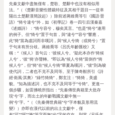
先秦文獻中盡無僅有，楚歌、楚辭中也沒有相似用
法。”（《楚辭音樂性體裁特征及其相干題目——從阜
陽出土楚辭漢簡說起》）除前述蔣維喬等引《國語·晉
語》“猗兮違兮”外，如《初學記》卷一四引后漢秦嘉
《述婚詩》：“猗兮容兮，穆矣其言。”也是“猗兮”連用
的例子。但“猗兮”置于句首，與“違兮”“容兮”響應，
此“猗”當為虛詞而非嘆詞，與“候人兮猗（或猗兮）”置
于句末有所分歧。蔣維喬等《呂氏年齡匯校》又
稱：“《候人》首句云：‘彼候人兮。’疑此本亦作‘猗候
人兮’，‘彼’‘猗’亦聲轉。”即以為“候人兮猗”當倒作“猗
候人兮”，但“猗”在“候人兮猗”華夏為嘆詞，“彼”則為唆
使代詞，二者也不克不及同等。至于陳奇猷所引《詩
經·衛風·淇奧》“綠竹猗猗”，鄭玄注：“猗猗，美盛
貌。”知為描述詞，也不克不及同等于“兮猗”。更進一
個步驟，如雷拂曉所指出：“先秦傳世典籍里大批存
現‘兮’字，而出土的年齡戰國文獻中無一
例‘兮’字。”（《先秦傳世典籍“兮”字本貌及形用流
變》）亦即在漢代以前的出土文獻中，僅
有“可”“呵”“旖”等字而無“兮”字的存在，則當《呂氏年