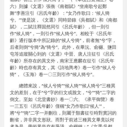
六）則據《文選》張衡《南都賦》“坐南歌兮起鄭
舞”李善注引《呂氏年齡》：“女乃作歌曰：‘候人猗
兮。’”便是說，《文選》同時節錄《吳都賦》和《南都
賦》，二賦注釋固然同引《呂氏年齡》，但一則引
作“候人猗”，一則引作“候人猗兮”。相較于《呂氏年
齡》通行版本中所記錄的“候人兮猗”，前者無“兮”字，
后者則倒“兮猗”為“猗兮”。此外，在畢沅、俞樾、鹽田
屯等追蹤關心到的《文選》中晉、唐人注征引《呂氏
年齡》所存在的異文外，南宋王應麟在征引《呂氏年
齡》時也存有異文，其《詩地輿考》卷一引作“候人兮
猗”，《玉海》卷一〇三則引作“候人猗兮”。
總體來說，“候人兮猗”“候人猗”“候人猗兮”三種異
文的差別，在于“兮”字的衍文或脫文，“兮”“猗”二字的
倒文。至如《北堂書鈔》卷一〇六、《承平御覽》卷
一三五引《呂氏年齡》僅稱“女乃作歌曰‘候人’”，
將“兮”“猗”二字一并刪往，則屬于類書征引時對實詞的
刪省，并非異文形狀。而對于前述三種異文畢竟以何
者為是，學術界尚存有爭議。俞樾稱：“《文選·吳都