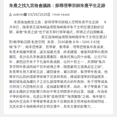
朱熹之找九宮格會議路：探尋理學宗師朱熹平生足跡
admin
03/25/2025
1 min read
朱熹瑜伽教室之路：探尋理學宗師個人空間朱熹平生足跡 6
月18日，隨著第五屆海峽論壇曁海峽兩岸朱子文明交通活動的召
開，家教“朱熹之路”也于當天舉行簡單儀式，即將正式拉開帷幕。
第五屆海峽論壇曁海峽兩岸朱子文明交通活1
對1教學動召開 私密空間 朱熹，(1130家教.9.15～1200.3.9)史
稱“朱子”，南宋思惟家、哲學家、教導家，理學思惟集年夜成者。
朱熹本籍徽州婺源，誕生福建尤溪，終老建陽，修復和講學白鹿洞
書院、長沙岳共享會議室麓書院，棲身武夷山四十余載。公元1712
年，康熙詔升朱子于孔廟年夜成殿，位列十哲之一，并撰聯“集共
享空間年夜成而緒千百年絕傳之學，開愚蒙而立億萬必定之歸”。
朱熹畢生努力著術立說，建院修舍，遍注群經，集理學年夜成。他
將宋代以前的儒家學術臻于完美和系統，構成新儒學的理論體系，
舞蹈場地成為繼孔子之后弘揚儒學最杰出的年夜師。朱子理學成為
元明清三代思惟的主流，從福建影響世界。由此，朱子學奠基了福
建在全國的文明影響力和在中華文明體系中的位置。福建，作為朱
子學的發祥地，也是以享譽“道南理窟”“海濱鄒魯”之稱。每年吸引
海內外交流朱子學專家學者及朱子后裔前來文明考核和尋根問祖，
尤其在當今海峽兩岸的文明交通中，具有主要的影響力。…