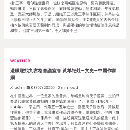
樓”三字，看似隨便書寫，但較之兩幅匾名原稿，更為超脫瀟灑、
暢快淋漓，三個字氣概倒閉、肅靜嚴厲靈動，剛柔相濟、年夜氣厚
重，盡顯大師風范。于是，組織工匠以此三字制作匾額，并吊掛在
岳陽樓三樓正面的斗拱前。 匾額黑底貼金，由7塊寶貴的古舊金絲
楠木按傳統宮廷工藝制作而成，與岳陽樓的瑜伽場地建筑作風很是
和諧，可謂“三湘第一匾”，令人稱贊不已。
WEATHER
送臘迎找九宮格會議室春 黃羊祀灶–文史–中國作家
網
admin
03/07/2025
0 min read
在中國畫史界，一位畫家的畫冊集，每幅畫均有天子題詞，生怕只
要清代畫家黃鉞繪制的《龢豐協象圖冊》了。 黃鉞（1750年－
1841年），字左田，乾隆五十五年進士，嘉慶天子親政后，黃鉞頗
獲重用。他善字畫，尤其供奉作品甚得圣眷，屢蒙御題。他的《龢
豐協象圖冊》，一冊共十二幅，描述農家送臘迎東風的俗畫，此中
第五幅表示的是過大年祭灶的場景：只見農戶在灶臺擺放兩燭臺，
一爐噴鼻，三杯淨水，灶臺下“黃羊”一只，男主人正在唆使家中的