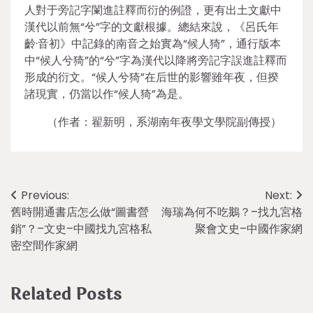
人對于旁記字闌進註釋而衍的例證，更有出土文獻中
漢代以前無“兮”字的文獻根據。總結來說，《呂氏年
齡·音初》中記錄的南音之始實為“候人猗”，通行版本
中“候人兮猗”的“兮”字為漢代以降將旁記字誤進註釋而
形成的衍文。“候人兮猗”在后世的影響雖年夜，但揆
諸現實，仍當以作“候人猗”為是。
（作者：翟新明，系湖南年夜學文學院副傳授）
Post
Previous:
Next:
舊時開通書店怎么做“圖書營
海瑞為何不吃鵝？–找九宮格
navigation
銷”？–文史–中國找九宮格私
聚會文史–中國作家網
密空間作家網
Related Posts