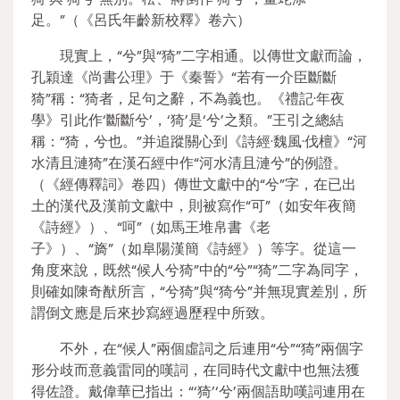
足。”（《呂氏年齡新校釋》卷六）
現實上，“兮”與“猗”二字相通。以傳世文獻而論，
孔穎達《尚書公理》于《秦誓》“若有一介臣斷斷
猗”稱：“猗者，足句之辭，不為義也。《禮記·年夜
學》引此作‘斷斷兮’，‘猗’是‘兮’之類。”王引之總結
稱：“猗，兮也。”并追蹤關心到《詩經·魏風·伐檀》“河
水清且漣猗”在漢石經中作“河水清且漣兮”的例證。
（《經傳釋詞》卷四）傳世文獻中的“兮”字，在已出
土的漢代及漢前文獻中，則被寫作“可”（如安年夜簡
《詩經》）、“呵”（如馬王堆帛書《老
子》）、“旖”（如阜陽漢簡《詩經》）等字。從這一
角度來說，既然“候人兮猗”中的“兮”“猗”二字為同字，
則確如陳奇猷所言，“兮猗”與“猗兮”并無現實差別，所
謂倒文應是后來抄寫經過歷程中所致。
不外，在“候人”兩個虛詞之后連用“兮”“猗”兩個字
形分歧而意義雷同的嘆詞，在同時代文獻中也無法獲
得佐證。戴偉華已指出：“‘猗’‘兮’兩個語助嘆詞連用在