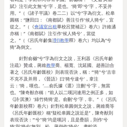
賦》注引此文無‘兮’字，是也。‘猗’即‘兮’字，不妥并
用。”（《諸子平議》卷二二）以“兮”字為衍文。松皋
圓稱：“鹽田曰：《南都賦》善注引作‘候人猗兮’，宜
從之。”（《
會議室出租
畢校呂覽補正》卷六）許維遹
亦稱：“《南都賦》注引作‘候人猗兮’，當從
之。”（《呂氏年齡集
1對1教學
釋》卷六）均以為“兮
猗”為倒文。
針對俞樾“兮”字為衍文之說，王利器《呂氏年齡
注疏》贊成，蔣維
教學
喬、楊寬、沈延國、趙善詒合
著之《呂氏年齡匯校》則表現否決，稱：“‘猗’‘兮’古非
不克不及并用，《晉語》曰‘猗兮違兮’，韋注
云：‘猗，嘆也。’……俞氏據《選》注刪‘兮’字，無當
也。”陳奇猷亦稱：“前人以二嘆詞連用之例正多，如
《詩·淇澳》‘綠竹猗猗’是。俞刪‘兮’字，非。”（《呂氏
年齡新校釋》卷六）針對松皋圓倒文之說，蔣維喬等
《呂氏年齡匯校》稱“疑松皋圓之說近是”，陳奇猷則
表現否決：“‘兮’‘猗’均是嘆詞，且是疊韻，則作‘兮
猗’與‘猗兮’無別。松、蔣倒作‘猗兮’，畫蛇添