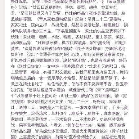
祭灶風氣。 實在，祭灶供品歷朝也是各具特點的。明《帝京景物
略》記錄：“廿四日以糖劑餅、黍糕、棗栗、胡桃、炒豆祀灶
君。”至清朝祭品又有了變更，祭灶的祭品年夜多是羹湯灶飯、糖
瓜糖餅等類。《帝京家教歲時紀勝》記錄：尾月二十三“更盡時，
家家祀灶，院內立桿，吊掛天燈。祭品則羹湯灶飯、糖瓜糖餅，飼
神馬以噴鼻槽炒豆水盂。”平易近國至今，祭灶的供品重要有以下
幾種：祭灶糖、糖餅、水餃、粉團、各類糕點、棗山饃饃、菜飯、
酒和飲品等。 “只雞膠牙糖，典衣供瓣噴鼻，家中無長物，豈獨少
黃羊。”這是魯迅師長教師在紹興時《庚子送灶即事》抒舞蹈場地
懷所作，說出了普通蒼生家的祭灶心境，那時師長教師家道欠好，
所以祭灶只能用雞和膠牙糖。說起“膠牙糖”，也是有說道的，魯迅
在《送灶日短文》一文中進一個步驟寫道：“灶君升天的那日，街
上還賣著一種糖，有柑子那么鉅細，在我們那里也有這工具，舞蹈
場地但是扁的，像一個厚厚的小烙餅。那就是所謂‘膠牙餳’了。本
意是在請灶君吃了，粘住他的牙，使他不克不及調嘴學舌，對玉帝
說好話。”這做法也是有本源的，就像唐代古籍《輦下歲時記》
中“以酒糟涂于灶上使司命（即灶王爺）醉酒”的說法相似。清《霓
裳續譜》祭灶歌謠說得更直接：“尾月二十三，呀呀喲，家家祭
灶，送神上天，祭的是人世善惡言。一張方桌擱在灶前，千張元寶
掛在雙方，滾茶涼水，草料俱全，糖瓜子，糖餅子，真素兩盤。當
家跪倒，手舉著捲煙，一不求貧賤，二不求吃穿，功德兒替我多
說，惡事兒替我隱瞞。” 看來，“黃羊祭灶”也好，豬頭、膠牙糖逐
項祭品也罷，皆為媚灶多言壞話。回過火來再說黃鉞的《黃羊祭灶
圖》上嘉慶天子的題詩，前兩句“至孝曾傳陰子方，自茲祀灶用黃