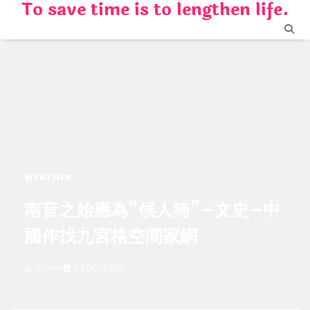
To save time is to lengthen life.
Skip
to
content
WEATHER
南音之始應為“候人猗”–文史–中
國作找九宮格空間家網
admin
03/10/2025