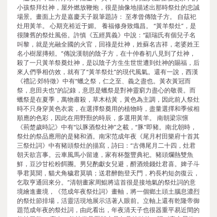
小孩祭拜灶神，屋外燃放鞭炮，很是抽像地描述出那時祭灶的忠誠
場景。畫面上方是嘉慶天子親筆題詩： 至孝曾傳陰子方。 自茲祀
灶用黃羊。 心期充裕近于媚。 養福修身致熾昌。 “黃羊祭灶”，是
很陳舊的祭灶風俗。許慎《五經異義》中說：“顓瑞氏有個兒子名
叫黎，就是光融全國的火官，回祿是灶神，姓蘇名吉祥，老婆姓王
名小樹屋摶頰。”傳說漢朝的陰子方，在十仲春初八見到了灶神，
殺了一只黃羊祭奠灶神，是以陰子方生生世世遭到灶神的賜福，后
來人們爭相仿效，就有了“黃羊祭灶”的現代風氣。還有一說，西漢
《禮記·郊特徵》中有“蠟之祭，仁之至、義之盡也。黃衣黃冠而
祭，息田夫也”的記錄，意思是蠟祭是對神靈窮力盡心的敬畏。而
蠟祭是在夏季，萬物肅殺，草木枯黃，黃色為主調，因此前人祭灶
時不只身穿黃色衣裳，在選擇祭奠用的植物時，盡量選擇和季候相
順應的色彩，因此在用野獸的時辰，多選用黃羊。 南朝梁宗懔
《荊楚歲時記》中有“以豚酒祭灶神”之載，“豚”即豬。南北朝時，
祭灶的祭品應用的是豬和酒。南宋范成年夜《尾月村田樂府十首其
三祭灶詞》中有豬頭祭灶的描寫，詩曰：“古傳尾月二十四，灶君
朝天欲言事。云車風馬小留連，家有杯盤豐典祀。豬頭爛熱雙魚
鮮，豆沙甘松粉餌團。男兒酌獻女兒避，酹酒燒錢灶君喜。婢子斗
爭君莫聞，貓犬角穢君莫嗔；送君醉飽登天門，杓長杓短勿復云，
乞取亨通回來分。”清朝畫家周鯤將這首很是接地氣的祭灶詞的意
境繪進畫境，《范成年夜祭灶詞》畫軸，將一個鄉土頭土腦息濃烈
的祭灶節排場，活靈活現地展示活著人眼前。立軸上還有乾隆帝御
題范成年夜的祭灶詞，由此看出，年夜清天子也很器重平易近間的