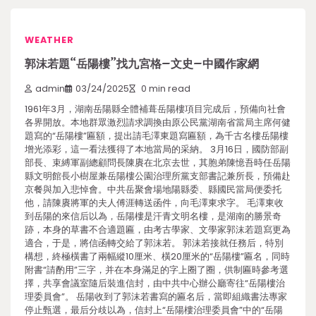
WEATHER
郭沫若題“岳陽樓”找九宮格–文史–中國作家網
admin
03/24/2025
0 min read
1961年3月，湖南岳陽縣全體補葺岳陽樓項目完成后，預備向社會
各界開放。本地群眾激烈請求調換由原公民黨湖南省當局主席何健
題寫的“岳陽樓”匾額，提出請毛澤東題寫匾額，為千古名樓岳陽樓
增光添彩，這一看法獲得了本地當局的采納。 3月16日，國防部副
部長、束縛軍副總顧問長陳賡在北京去世，其胞弟陳憶吾時任岳陽
縣文明館長小樹屋兼岳陽樓公園治理所黨支部書記兼所長，預備赴
京餐與加入悲悼會。中共岳聚會場地陽縣委、縣國民當局便委托
他，請陳賡將軍的夫人傅涯轉送函件，向毛澤東求字。 毛澤東收
到岳陽的來信后以為，岳陽樓是汗青文明名樓，是湖南的勝景奇
跡，本身的草書不合適題匾，由考古學家、文學家郭沫若題寫更為
適合，于是，將信函轉交給了郭沫若。 郭沫若接就任務后，特別
構想，終極橫書了兩幅縱10厘米、橫20厘米的“岳陽樓”匾名，同時
附書“請酌用”三字，并在本身滿足的字上圈了圈，供制匾時參考選
擇，共享會議室隨后裝進信封，由中共中心辦公廳寄往“岳陽樓治
理委員會”。 岳陽收到了郭沫若書寫的匾名后，當即組織書法專家
停止甄選，最后分歧以為，信封上“岳陽樓治理委員會”中的“岳陽