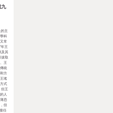
找九
上的主
會學科
時又常
7年王
獻及其
算拔取
書、王
續傳統
念和方
。王瑤
及方式
 但王
酌的人
淺薄恐
當，但
白接任