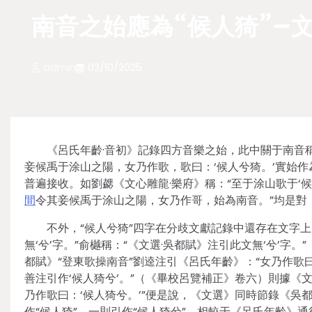
南音之始應為“候人猗”–
admin
03/10/2025
《呂氏年齡·音初》記錄四方音樂之始，此中關于南音
妾候禹于涂山之陽，女乃作歌，歌曰：‘候人兮猗。’實始作
普遍接收。如劉勰《文心雕龍·樂府》稱：“至于涂山歌于‘候
間
令其妾候禹于涂山之陽，女乃作哥，始為南音。”均是對
不外，“候人兮猗”四字在分歧文獻記錄中還存在文字
無‘兮’字。”俞樾稱：“《文選·吳都賦》注引此文無‘兮’字
都賦》“登東歌操南音”劉逵注引《呂氏年齡》：“女乃作歌曰：
善注引作‘候人猗兮’。”（《畢校呂覽補正》卷六）則據《
乃作歌曰：‘候人猗兮。’”便是說，《文選》同時節錄《
作“候人猗”，一則引作“候人猗兮”。相較于《呂氏年齡》通行