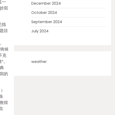
這一
December 2024
來抄寫
October 2024
September 2024
已指
干題目
July 2024
，
‘猗候
不克
”。
weather
世典
編寫的
》）
孫
敦煌
寫