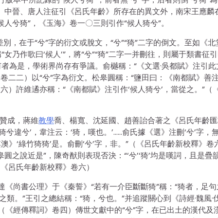
》中晉、唐人注征引《呂氏年齡》所存在的異文外，南宋王應麟
人兮猗”，《玉海》卷一〇三則引作“候人猗兮”。
差別，在于“兮”字的衍文或脫文，“兮”“猗”二字的倒文。至如《北
乃作歌曰‘候人’”，將“兮”“猗”二字一并刪往，則屬于類書征
者為是，學術界尚存有爭議。俞樾稱：“《文選·吳都賦》注引此
議》卷二二）以“兮”字為衍文。松皋圓稱：“鹽田曰：《南都賦》善
六）許維遹亦稱：“《南都賦》注引作‘候人猗兮’，當從之。”（
》贊成，蔣維
教學
喬、楊寬、沈延國、趙善詒合著之《呂氏年齡匯
猗兮違兮’，韋注云：‘猗，嘆也。’……俞氏據《選》注刪‘兮’字，
澳》‘綠竹猗猗’是。俞刪‘兮’字，非。”（《呂氏年齡新校釋》卷
之說近是”，陳奇猷則表現否決：“‘兮’‘猗’均是嘆詞，且是疊
”（《呂氏年齡新校釋》卷六）
穎達《尚書公理》于《秦誓》“若有一介臣斷斷猗”稱：“猗者，足句
’之類。”王引之總結稱：“猗，兮也。”并追蹤關心到《詩經·魏風·
。（《經傳釋詞》卷四）傳世文獻中的“兮”字，在已出土的漢代及