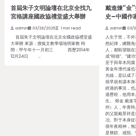
首屆朱子文明論壇在北京全找九
戴進煉“金
宮格講座國政協禮堂盛大舉辦
史–中國作
admin
03/26/2025
1 min read
admin
03/
首屆朱子文明論壇在北京全國政協禮堂盛
人生于世，不外
大舉辦 來源：搜狐文教學場地明家教 時
然紀律，總難免
間：甲午年十一月初三 西歷2014年
人，都盼望能在
12月24日 …
成“樹德”、“建
至于與草木同腐
黃金年湮代遠也
光線，是以成了
很早就有讓本身
經過的事況，也
過歷程，他用本
生。 熔金 戴
州）人，年青時
的父親戴景祥是
冶。對于本身從
很年夜精神，無
是簪釵、戒指、