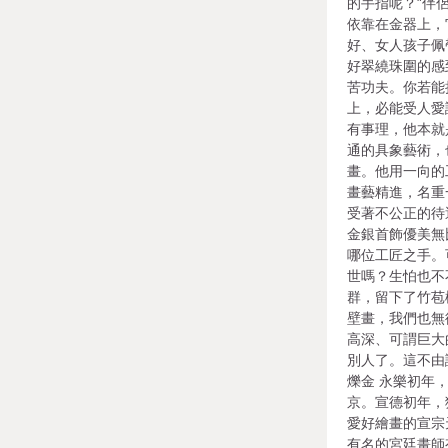
的手指呢？”伴
依靠在金器上，
好、女人孩子佩
好翠繞珠圍的感
苦功夫。你若能
上，必能受人愛
有事理，他本就
通的具象藝術，
畫。他用一向的
畫藝精進，名重
受著不公正的待
金銀首飾優美無
哪位工匠之手。
世嗎？生怕也不
群，留下了竹苞
壁畫，我們也無
高深、可謂巨大
別人了。這不由
爍金 永樂初年
京。宣德初年，
愛好繪畫的宣宗
有名的宮廷畫師