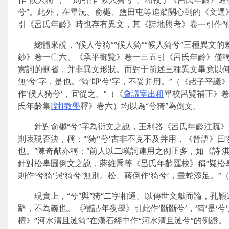
兮”。此外，在畢沅、俞樾、鹽田屯等追蹤關心到的《文選
引《呂氏年齡》時也存有異文，其《詩地輿考》卷一引作“候
總體來說，“候人兮猗”“候人猗”“候人猗兮”三種異文的
鈔》卷一〇六、《承平御覽》卷一三五引《呂氏年齡》僅稱“女
實詞的刪省，并非異文形狀。而對于前述三種異文畢竟以何
無‘兮’字，是也。‘猗’即‘兮’字，不妥并用。”（《諸子平
作‘候人猗兮’，宜從之。”（《
會議室出租
畢校呂覽補正》卷
氏年齡集
1對1教學
釋》卷六）均以為“兮猗”為倒文。
針對俞樾“兮”字為衍文之說，王利器《呂氏年齡注疏
則表現否決，稱：“‘猗’‘兮’古非不克不及并用，《晉語》曰‘
也。”陳奇猷亦稱：“前人以二嘆詞連用之例正多，如《詩·淇
針對松皋圓倒文之說，蔣維喬等《呂氏年齡匯校》稱“疑松皋圓
則作‘兮猗’與‘猗兮’無別。松、蔣倒作‘猗兮’，畫蛇添足。
現實上，“兮”與“猗”二字相通。以傳世文獻而論，孔
辭，不為義也。《禮記·年夜學》引此作‘斷斷兮’，‘猗’是‘兮
檀》“河水清且漣猗”在漢石經中作“河水清且漣兮”的例證