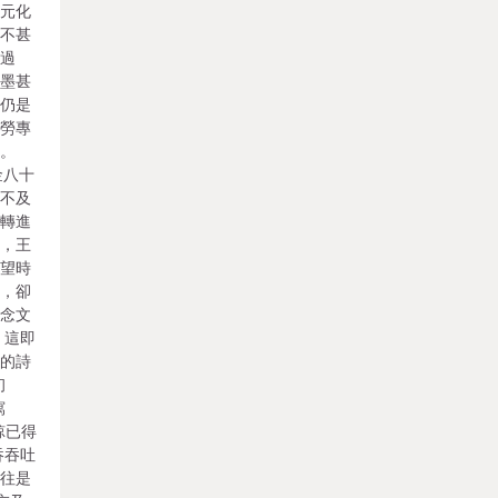
王元化
到不甚
噓過
著墨甚
極仍是
請勞專
定。
金八十
克不及
下轉進
時，王
看望時
醒，卻
留念文
。這即
)的詩
初
寫
諒已得
吞吞吐
世往是