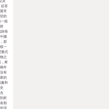
交及
 起首
右翼常
深切的
的一個
理群
瑤師長
及中國
來，那
那樣一
涅槃式
人物之
思，牽
》兩年
，沒有
惟家的
興趣和
學史
在含
念剖析
及各類
何皆謹