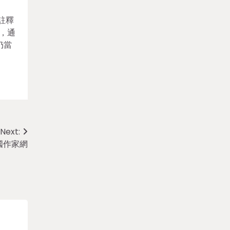
註釋
，通
仍當
Next:
國作家網