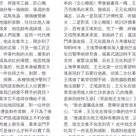
空、焊接等工藝，匠心獨
牟的《文心雕龍》學會秘書長一職，
做好每一個細節。落成的首
乃另換馬白來寫。脫稿后，王元化感
、花鳥魚蟲，個個繪聲繪
滿足。以為一是寫成了評傳性質，吹
他做的首飾，往往比他人做
火，二是對其《文心雕龍》研討評價
很多，他也頗有成績感，以
少，恐有違王瑤初志。兜了一圈，終
被人們器重，從而一代代傳
又找勞承萬來承當。初稿終了后，還
，他走在集市上，閑步到了
門來滬改稿，王元化親身介入考慮核
器的店展，只見一個工匠正
1989年冬，王瑤帶病餐與加入慶祝巴
。伴著灼熱的火焰，優美的
生日暨學術研究會，揭幕式講話時不
成為赤紅的液體。他忽然識
支持，被緊迫送醫。后在王元化和諧
失落的，恰是本身破費宏大
上海華東病院。王元化第一次往看望
一件自得之作。剎那，憤
瑤表現好了后要往他家。但第二次往
、掃興……各種情感沖擊到了
王瑤做了氣管切開手術，固然腦筋甦
找阿誰首飾的主人往實際一
無法措辭了。王瑤謝世后，王元化在
落我已經愛不釋手的寶貝？
章里借用後人悼亡詩表達自 己的塊壘
莫非它不值得你傳給子孫
是林則徐悼王鼎(《哭故相王文恪公》
兒似地回抵家，對一位伴侶
句：“衛史遺囑成永憾，晉卿祈逝世豈
心瀝血制作首飾，不只為了換
心。”后來，王元化在致張少康的信中
它們當成讓我隨之不朽的藝
道：“會議室出租王瑤師長教師去世，
然被人熔失落，看來這門手
悉，留念文集不知見到否？ 此中拙文
可是做什么才幹不白費了我
吐寫了一些哀思和感歎，我感到他逝