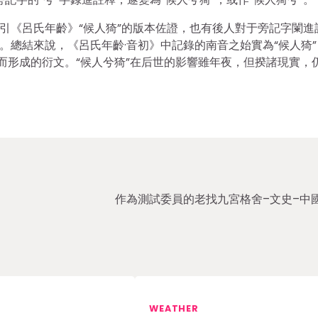
注引《呂氏年齡》“候人猗”的版本佐證，也有後人對于旁記字闌進
。總結來說，《呂氏年齡·音初》中記錄的南音之始實為“候人猗”
釋而形成的衍文。“候人兮猗”在后世的影響雖年夜，但揆諸現實，
作為測試委員的老找九宮格舍–文史–中
WEATHER