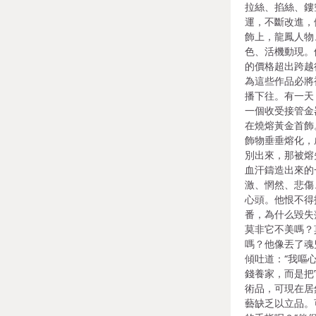
拉絲、掐絲、鏤
運，不斷改進，
飾上，龍鳳人物
色、活機動現。
的價格超出跨越
為這些作品必將
播下往。有一天
一個收受接管金
在燒熔黃金首飾
飾物垂垂熔化，
別出來，那被熔
血汗鑄造出來的
激、惘然、悲傷
心頭。他恨不得
番，為什么毀失
莫非它不美嗎？
嗎？他像丟了魂
傾吐道：“我嘔
錢養家，而是把
術品，可現在居
藝缺乏以立品。