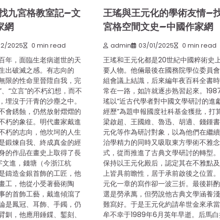
”找九宮格教室記–文
王瑤與王元化的學術友情–
家網
宮格空間文史–中國作家網
02/2025
0 min read
admin
03/01/2025
0 min read
百年，面臨生老病逝世的天
王瑤和王元化都是20世紀中國粹術史
生出破滅之感。有志向的
要人物。他倆最後在國務院學位委員
無限的性命里晉陞自我，完
組會議上結識，后來編年夜百科全書
功”、“立言”的不朽幻想，而不
常在一路，如許就逐步熟習起來。198
，埋沒于汗青的沙塵之中。
瑤以“近古代學者對中國文學研討的進
不會銹蝕，仍然放射熠熠的
經歷”為題申報國度社科基金獲批，打
不朽的象征。明代畫家戴進
梁啟超、王國維、魯迅、胡適、錢鍾
不朽的志向，他坎坷的人生
元化等作為研討對象，以為他們在繼
是鍛煉自我、終成真金的經
治學精力的同時又吸取東方學術不雅
身的作品在畫史上取得了長
式，從而推進了古典文學研討的轉型
進字文進，錢塘（今浙江杭
保持以王元化殿后，認定其在不雅點
是鑄造金銀首飾的工匠，他
上皆具前瞻性，居于承前啟後之位置。
畫工，他從小受著藝術陶
元化一章的寫作卻一波三折。最後斟
事的首飾工藝，戴進傾瀉了
選是勞承萬，但勞說他古典文學涵養
論是鳳冠、耳飾、手鐲，仍
難寫好。于是王元化約請牟世金來承
臂釧，他應用錘鍱、鏨刻、
牟不幸于1989年6月英年早逝。后馬