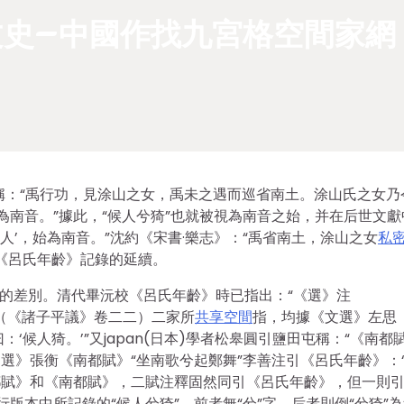
文史–中國作找九宮格空間家網
稱：“禹行功，見涂山之女，禹未之遇而巡省南土。涂山氏之女乃
為南音。”據此，“候人兮猗”也就被視為南音之始，并在后世文獻
人’，始為南音。”沈約《宋書·樂志》：“禹省南土，涂山之女
私
《呂氏年齡》記錄的延續。
上的差別。清代畢沅校《呂氏年齡》時已指出：“《選》注
。”（《諸子平議》卷二二）二家所
共享空間
指，均據《文選》左思
‘候人猗。’”又japan(日本)學者松皋圓引鹽田屯稱：“《南都
文選》張衡《南都賦》“坐南歌兮起鄭舞”李善注引《呂氏年齡》：
吳都賦》和《南都賦》，二賦注釋固然同引《呂氏年齡》，但一則
版本中所記錄的“候人兮猗”，前者無“兮”字，后者則倒“兮猗”為