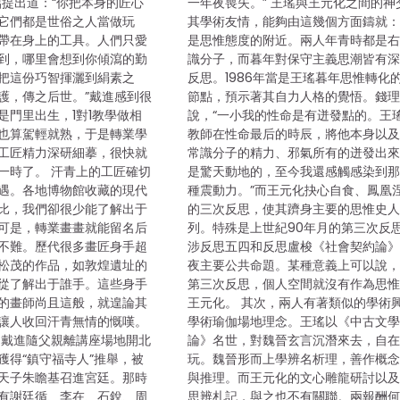
侶提出道：“你把本身的匠心
一年夜喪失。” 王瑤與王元化之間的神
它們都是世俗之人當做玩
其學術友情，能夠由這幾個方面鑄就：
帶在身上的工具。人們只愛
是思惟態度的附近。兩人年青時都是
到，哪里會想到你傾瀉的勤
識分子，而暮年對保守主義思潮皆有
把這份巧智揮灑到絹素之
反思。1986年當是王瑤暮年思惟轉化
護，傳之后世。”戴進感到很
節點，預示著其自力人格的覺悟。錢
是門里出生，1對1教學做相
說，“一小我的性命是有迸發點的。王
也算駕輕就熟，于是轉業學
教師在性命最后的時辰，將他本身以
工匠精力深研細摹，很快就
常識分子的精力、邪氣所有的迸發出
一時了。 汗青上的工匠確切
是驚天動地的，至今我還感觸感染到
遇。各地博物館收藏的現代
種震動力。”而王元化抉心自食、鳳凰
比，我們卻很少能了解出于
的三次反思，使其躋身主要的思惟史
可是，轉業畫畫就能留名后
列。特殊是上世紀90年月的第三次反
不難。歷代很多畫匠身手超
涉反思五四和反思盧梭《社會契約論
松茂的作品，如敦煌遺址的
夜主要公共命題。某種意義上可以說
從了解出于誰手。這些身手
第三次反思，個人空間就沒有作為思
的畫師尚且這般，就遑論其
王元化。 其次，兩人有著類似的學術
讓人收回汗青無情的慨嘆。
學術瑜伽場地理念。王瑤以《中古文
，戴進隨父親離講座場地開北
論》名世，對魏晉玄言沉潛來去，自
獲得“鎮守福寺人”推舉，被
玩。魏晉形而上學辨名析理，善作概
天子朱瞻基召進宮廷。那時
與推理。而王元化的文心雕龍研討以
有謝廷循、李在、石銳、周
思辨札記，與之也不有關聯。兩報酬