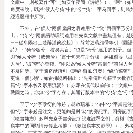
文獻中，則被寫作“可”（如安年夜簡《詩經》）、“呵”（
角度來說，既然“候人兮猗”中的“兮”“猗”二字為同字，則
經過歷程中所致。
不外，在“候人”兩個虛詞之后連用“兮”“猗”兩個字
出：“‘猗’‘兮’兩個語助嘆詞連用在先秦文獻中盡無僅有
——從阜陽出土楚辭漢簡說起》）除前述蔣維喬等引《國語
詩》：“猗兮容兮，穆矣其言。”也是“猗兮”連用的例子。但“
與“候人兮猗（或猗兮）”置于句末有所分歧。蔣維喬等《呂
人兮’，‘彼’‘猗’亦聲轉。”即以為“候人兮猗”當倒作“猗候
不及同等。至于陳奇猷所引《詩經·衛風·淇奧》“綠竹猗猗”
更進一個步驟，如雷拂曉所指出：“先秦傳世典籍里大批存現
籍“兮”字本貌及形用流變》）亦即在漢代以前的出土文獻中，
戰國之時，亦無“兮”字存在，其通行版本中的“兮猗”之“兮
至于“兮”字致衍的陳跡，胡敕瑞稱：“句中‘兮’字當是注
但“兮”字未必是注文，更能夠是對“猗”的旁記字。因旁
《唸書雜志》多舉先秦子書旁記字誤進註釋之例，俞樾《古
寫本中的同類情形停止考據（《敦煌寫本文獻學》）。夷考
作“兮”，或本在“猗”旁記“兮”以說明此字，繕寫者誤將作為