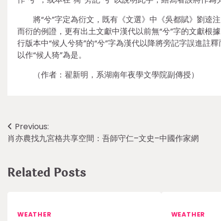
將“兮”字定為衍文，既有《文選》中《吳都賦》劉逵
而衍的例證，更有出土文獻中漢代以前無“兮”字的文獻根據
行版本中“候人兮猗”的“兮”字為漢代以降將旁記字誤進註
以作“候人猗”為是。
（作者：翟新明，系湖南年夜學文學院副傳授）
Post
Previous:
肖亦農找九宮格共享空間：吾師守仁–文史–中國作家網
navigation
Related Posts
WEATHER
WEATHER