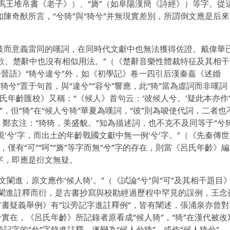
如馬王堆帛書《老子》）、“旖”（如阜陽漢簡《詩經》）等字。從
確如陳奇猷所言，“兮猗”與“猗兮”并無現實差別，所謂倒文應是后
形分歧而意義雷同的嘆詞，在同時代文獻中也無法獲得佐證。戴偉華
，楚歌、楚辭中也沒有相似用法。”（《楚辭音樂性體裁特征及其相
·晉語》“猗兮違兮”外，如《初學記》卷一四引后漢秦嘉《述婚
猗兮”置于句首，與“違兮”“容兮”響應，此“猗”當為虛詞而非嘆詞
氏年齡匯校》又稱：“《候人》首句云：‘彼候人兮。’疑此本亦作
人兮”，但“猗”在“候人兮猗”華夏為嘆詞，“彼”則為唆使代詞，二者也
，鄭玄注：“猗猗，美盛貌。”知為描述詞，也不克不及同等于“兮猗
‘兮’字，而出土的年齡戰國文獻中無一例‘兮’字。”（《先秦傳
僅有“可”“呵”“旖”等字而無“兮”字的存在，則當《呂氏年齡》
”字，即應是衍文無疑。
文闌進，原文應作‘候人猗’。”（《試論“兮”與“可”及其相干題目
記字闌進註釋而衍，是古書抄寫與校勘經過歷程中罕見的誤例，王念
書疑義舉例》有“以旁記字進註釋例”，皆有闡述，張涌泉亦曾對
實在，《呂氏年齡》所記錄者原看成“候人猗”，“猗”在漢代被改
旁記字的“兮”字錄進註釋，遂變為“候人兮猗”，或作“候人猗兮”。