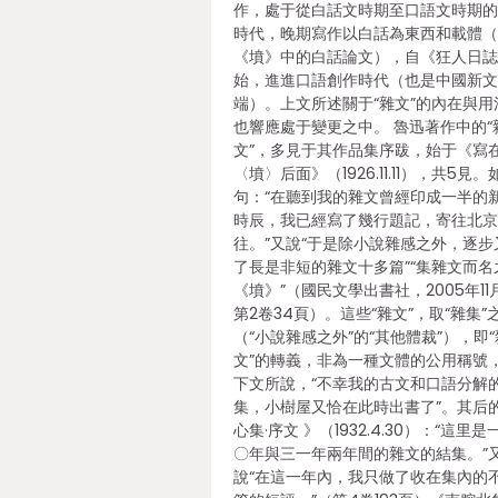
作，處于從白話文時期至口語文時期
時代，晚期寫作以白話為東西和載體
《墳》中的白話論文），自《狂人日
始，進進口語創作時代（也是中國新
端）。上文所述關于“雜文”的內在與用
也響應處于變更之中。 魯迅著作中的“
文”，多見于其作品集序跋，始于《寫
〈墳〉后面》（1926.11.11），共5見。
句：“在聽到我的雜文曾經印成一半的
時辰，我已經寫了幾行題記，寄往北
往。”又說“于是除小說雜感之外，逐步
了長是非短的雜文十多篇”“集雜文而名
《墳》”（國民文學出書社，2005年11
第2卷34頁）。這些“雜文”，取“雜集”
（“小說雜感之外”的“其他體裁”），即“
文”的轉義，非為一種文體的公用稱號
下文所說，“不幸我的古文和口語分解
集，小樹屋又恰在此時出書了”。其后
心集·序文 》（1932.4.30）：“這里
〇年與三一年兩年間的雜文的結集。”
說“在這一年內，我只做了收在集內的