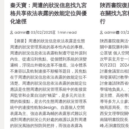
秦天寶：周遭的狀況信息找九宮
陜西書院復
格共享依法表露的效能定位與優
在關找九宮
化途徑
行
admin
03/02/2025
1 min read
admin
03/
【摘要】周遭的狀況信息依法表露是生態
陜西書院復興活
周遭的狀況管理系統的基本性內在的事務。
關中書院勝利舉行
周遭的狀況信息依法表露軌制遵守從外源到
公眾號 個人空
內生、從邊沿到焦點、從個體到系統的演變
次甲辰玄月廿
邏輯，浮現出外鄉化改革不徹底、法令體系
10月23日 20
不兼容以及軌制連接不順暢等題目，其焦點
討書會議室出租
在于周遭的狀況信息依法表露的效能定位不
和發展研討教學
清楚。周遭的狀況信息依法表露的效能定位
討會邀請陜西省
應該是生態周遭的狀況管理系統中的銜接當
學場地負責人、
局監管和企業自治的“橋梁”，是多元共治主
資主體、高校專
體的銜接點，是古代生態周遭的狀況管理系
導等多方人士
統中的連接性軌制design。自愿個人空間
物局原局長、市
表露為主、強迫表露為輔的表露形式難以完
西安文理學院關
成對周遭的狀況公共好處的維護以及對周遭
南陽明書院院長
的狀況風險的預防與把持，而強迫表露為
峰,石洞書院院