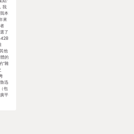
集結·
來，我
連我本
年來
上者
只選了
428
雜
“其他
文體的
的“雜
之
考
《魯迅
種（包
許廣平