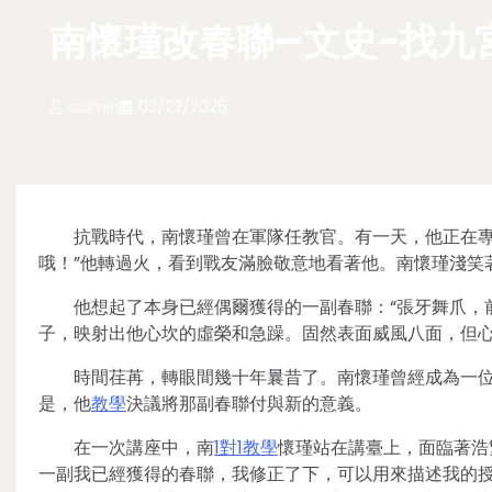
南懷瑾改春聯–文史-找九
admin
03/22/2025
抗戰時代，南懷瑾曾在軍隊任教官。有一天，他正在專
哦！”他轉過火，看到戰友滿臉敬意地看著他。南懷瑾淺笑
他想起了本身已經偶爾獲得的一副春聯：“張牙舞爪，
子，映射出他心坎的虛榮和急躁。固然表面威風八面，但
時間荏苒，轉眼間幾十年曩昔了。南懷瑾曾經成為一
是，他
教學
決議將那副春聯付與新的意義。
在一次講座中，南
1對1教學
懷瑾站在講臺上，面臨著浩
一副我已經獲得的春聯，我修正了下，可以用來描述我的授