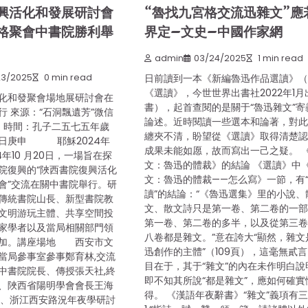
興活化和發展研討會
“魯找九宮格交流迅雜文”應
格聚會中書院勝利舉
界定–文史–中國作家網
admin
03/24/2025
1 min read
23/2025
0 min read
日前讀到一本《新編魯迅作品選讀》
《選讀》，今世世界出書社2022年1月
化和發聚會場地展研討會在
書），起首查閱的是關于“魯迅雜文”寄
 來源：“石洞飄遺芳”微信
論述。近時閱讀一些選本和論著，對
間 時間：孔子二五七五年歲
纏夾不清，盼望從《選讀》取得清楚
一日庚申 耶穌2024年
成果未能如愿，故而寫出一己之疑。 
24年10 月20日，一場旨在探
文：魯迅的體裁》的結論 《選讀》中
院復興的“陜西書院復興活化
文：魯迅的體裁——怎么寫》一節，有
會”交流在關中書院舉行。研
讀”的結論：“《魯迅選集》里的小說、
傳統書院山長、新型書院教
文、散文詩只是第一卷、第二卷的一
文明游玩主體、共享空間投
第一卷、第二卷的多半，以及從第三
家學者以及當局相關部門領
八卷都是雜文。”意在誇大“顯然，雜文
參加。講座場地 西安市文
迅創作的主體”（109頁），這毫無貳
當局參事室參事鄭育林,交流
目在于，其于“雜文”的內在未作明白說
中書院院長、傳授張天社,終
即不知其所說“都是雜文”，應如何確實
、陜西省陽明學會會長王海
得。 《漢語年夜辭書》“雜文”義項有
長、浙江西安路況年夜學研討