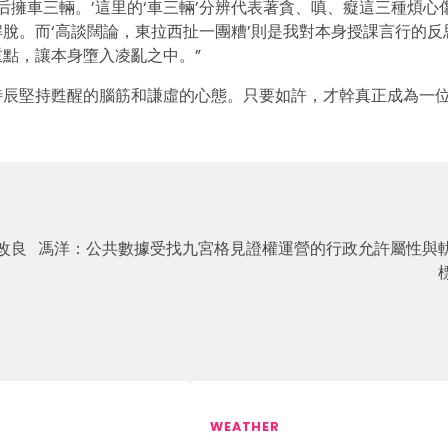
后擁車三輛。’這里的‘車三輛’分辨代表著貪、嗔、癡這三種煩心
脫。而‘高談闊論，東拉西扯一團糟’則是我對本身授課言行的反
點，讓本身墮入凌亂之中。”
時辰堅持甦醒的腦筋和謙虛的心態。只要如許，才幹真正成為一
改良
馮洋：公共數據受找九宮格見證權運營的行政允許屬性與
WEATHER