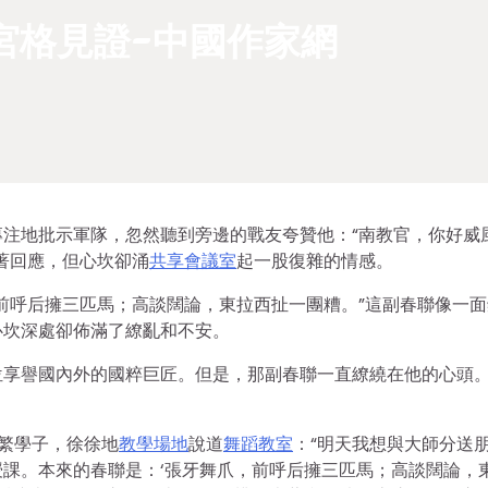
宮格見證-中國作家網
注地批示軍隊，忽然聽到旁邊的戰友夸贊他：“南教官，你好威
著回應，但心坎卻涌
共享會議室
起一股復雜的情感。
前呼后擁三匹馬；高談闊論，東拉西扯一團糟。”這副春聯像一面
心坎深處卻佈滿了繚亂和不安。
位享譽國內外的國粹巨匠。但是，那副春聯一直繚繞在他的心頭
繁學子，徐徐地
教學場地
說道
舞蹈教室
：“明天我想與大師分送
課。本來的春聯是：‘張牙舞爪，前呼后擁三匹馬；高談闊論，