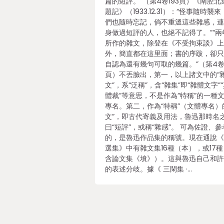
篇的短評。”（第4卷193頁）《南腔北
題記》（1933.12.31）：“怪事隨時襲
們也隨時忘記，倘不重溫這些雜感，
身做過短評的人，也絕不記得了。”“兩
所作的雜文，除登在《不受拘束談》
外，簡直都在這里面；書的序跋，卻
自認為還有幾句可取的幾篇。”（第4卷
頁）不丟臉出，第一，以上諸文中的“
文”，系“泛稱”，含“雜集”即“雜體文字”
體裁”等意思，不是作為“特稱”的一種
專名。第二，作為“特稱”（文體專名）
文”，即古代寄義及用法，魯迅那時名
曰“短評”，或稱“雜感”。 可為佐證、參
的，是魯迅作品集的稱號。現在通說
選集》中有雜文集16種（本），或17
含論文集《墳》）。這與魯迅自己和
的表述分歧。據《 三閑集 ·…