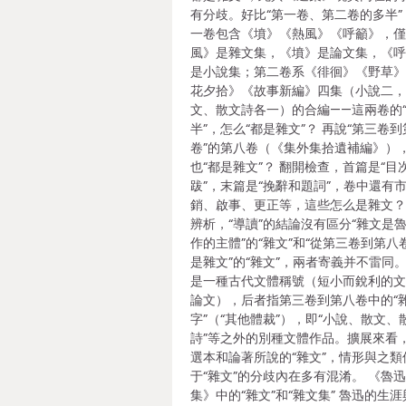
有分歧。好比“第一卷、第二卷的多半”
一卷包含《墳》《熱風》《呼籲》，
風》是雜文集，《墳》是論文集，《
是小說集；第二卷系《徘徊》《野草
花夕拾》《故事新編》四集（小說二
文、散文詩各一）的合編——這兩卷的
半”，怎么“都是雜文”？ 再說“第三卷
卷”的第八卷（《集外集拾遺補編》）
也“都是雜文”？ 翻開檢查，首篇是“目
跋”，末篇是“挽辭和題詞”，卷中還有
銷、啟事、更正等，這些怎么是雜文？
辨析，“導讀”的結論沒有區分“雜文是
作的主體”的“雜文”和“從第三卷到第八
是雜文”的“雜文”，兩者寄義并不雷同
是一種古代文體稱號（短小而銳利的
論文），后者指第三卷到第八卷中的“
字”（“其他體裁”），即“小說、散文、
詩”等之外的別種文體作品。擴展來看
選本和論著所說的“雜文”，情形與之類
于“雜文”的分歧內在多有混淆。 《魯
集》中的“雜文”和“雜文集” 魯迅的生