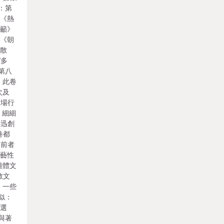
：第
僅《熱
呼籲》
》《朝
，散
“多
到第八
，此卷
次及
市場行
 細細
魯迅創
卷都
。前者
文藝性
雜體文
散文
，一些
似：
迅選
涯與著