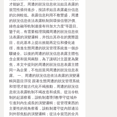
才能缺乏。周遭的狀況信息依法姑且表露的
規范性亟待進步，按請求姑且表露處分信息
的比例較低。表露信息利用不敷豐盛，周遭
的狀況信息依法表露軌制與環保信譽評價、
綠色金融等軌制連接有待加大力度”等題目。
鑒于此，有需要梳理我國周遭的狀況信息依
法表露的演變邏輯，并找出其存在的實際題
目，在此基本上提出效能再定位和優化途
徑，推進生態周遭的狀況管理系統進一個步
驟健全。以後的周遭的狀況信息表露主體包
含企業和當局兩類，為了讓研討主題更為聚
焦，本文中提到的周遭的狀況信息表露主體
同一為企業，不包括當局周遭的狀況信息表
露。 一、周遭的狀況信息依法表露的演變邏
輯與題目浮現 跟著生態周遭的狀況管理系統
和管理才能古代化不竭推動，周遭的狀況信
息依法表露軌制不竭改造和成長。從法令軌
制的起源察看，該軌制遵1對1教學守從域外
引進到內生成長的演變邏輯；從管理東西的
主要性的視角察看，該軌制遵守從內部邊沿
到外部焦點的演變邏輯；從法令規范的全共