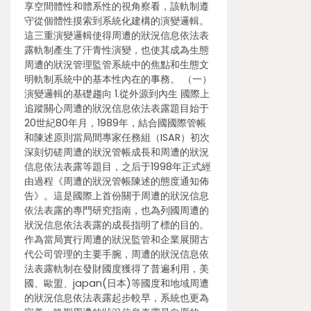
享空間體性和體系性的視角察看，該軌制遵
守從個體性摸索到系統化建構的演變邏輯。
這三重演變邏輯使得周遭的狀況信息依法表
露軌制產生了汗青性演變，也使其成為生態
周遭的狀況管理監管系統中的焦點和生態文
明軌制系統中的基本性內在的事務。 （一）
演變邏輯的基礎趨向 1.從外源到內生 國際上
追蹤關心周遭的狀況信息依法表露題目始于
20世紀80年月，1989年，結合國國際管帳
和陳述原則當局間專家任務組（ISAR）初次
深刻切磋周遭的狀況管帳成長和周遭的狀況
信息依法表露等題目，之后于1998年正式經
由過程《周遭的狀況管帳陳述的態度通知佈
告》。這是國際上首份關于周遭的狀況信息
依法表露的專門研究指南，也為列國周遭的
狀況信息依法表露的成長指明了標的目的。
作為當局實行周遭的狀況監管和企業展開古
代公司管理的主要手腕，周遭的狀況信息依
法表露軌制在發財國度獲得了普遍利用，美
國、歐盟、japan(日本)等國度和地域周遭
的狀況信息依法表露起步較早，系統也更為