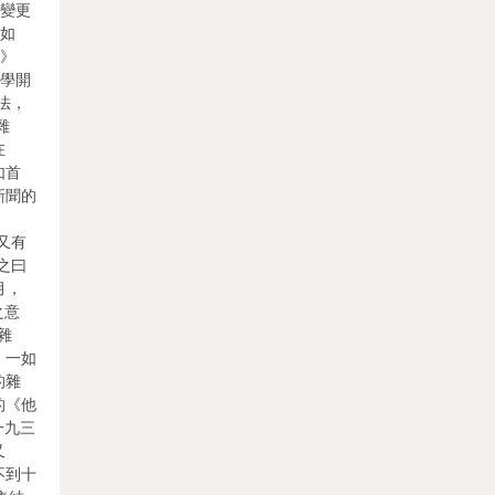
的變更
（如
誌》
文學開
法，
雜
在
如首
新聞的
京
又有
之曰
月，
之意
雜
，一如
的雜
的《他
是一九三
又
不到十