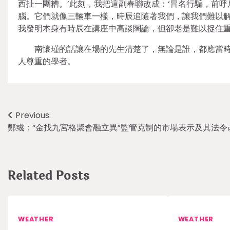
西扯一團糟。’此刻，我把這副春聯改成：‘冒名行騙，前呼
腦。它們就像三輛車一樣，時辰追隨著我們，讓我們難以解
我發明本身有時辰在講座中高談闊論，但卻老是難以捉住重
南懷瑾的話讓在場的先生清楚了，無論是誰，都應當
人尊重的學者。
Post
Previous:
鄭彧：“金找九宮格聚會融立異”監管克制的市場表示及其法令
navigation
Related Posts
WEATHER
WEATHER