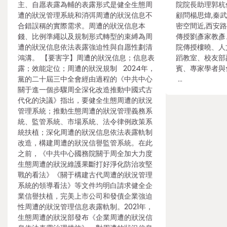
主、自愿表露為輔的表露形式是健全生態周
院院長助理郭杭
遭的狀況管理系統和消弭周遭的狀況信息不
顧問楊思煒,秦
合錯誤稱的實際需求。周遭的狀況信息本
密空間近,西安
錢、比例準繩以及規制形式轉型的束縛為周
傳授劉彥家教彥
遭的狀況信息依法表露強迫性與自愿性劃清
院傳授樓曉、人
鴻溝。 【要害字】周遭的狀況信息；信息表
蹈教室、校友部
露；效能定位；周遭的狀況規制 2024年，
賓、專家學者與
黨的二十屆三中全會經由過程的《中共中心
…
關于進一個步驟周全深化改造推動中國式古
代化的決議》指出，要健全生態周遭的狀況
管理系統；推動生態周遭的狀況管理義務系
統、監管系統、市場系統、法令律例政策系
統扶植；深化周遭的狀況信息依法表露軌制
改造，構建周遭的狀況信譽監管系統。在此
之前，《中共中心國務院關于周全加大力度
生態周遭的狀況維護果斷打好淨化防治攻堅
戰的看法》《關于構建古代周遭的狀況管理
系統的領導看法》等文件均明白請求健全企
業信譽扶植，完美上市公司和發債企業強迫
性周遭的狀況管理信息表露軌制。2021年，
生態周遭的狀況部發布《企業周遭的狀況信