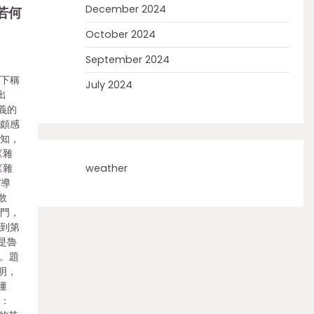
December 2024
若何
October 2024
September 2024
（下稱
July 2024
出
義的
此頗感
認知，
《雜
weather
《雜
“導
散
部門，
卷到第
是魯
言。題
明，
懂
三：