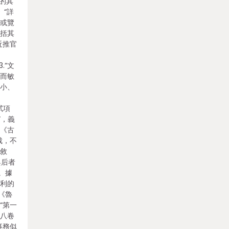
外的其
》“詳
，或覽
總括其
近推官
.“文
接而敏
短小、
特
試項
”，義
查《古
裁，不
以敘
與后者
。據
銳利的
《魯
“第一
第八卷
事務似