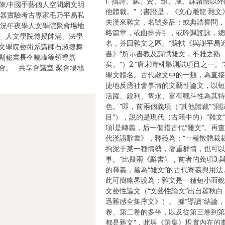
1.“指詩、賦、贊、頌、箴、誄諸體以
偉,中國手藝個人空間網文明
他體裁。”（書證是，《文心雕龍·雜文
武器實驗考古專家毛乃平易私
夫漢來雜文，名號多品：或典誥誓問
路況年夜學人文學院聚會場地
略篇章，或曲操弄引，或吟諷謠詠，
、人文學院傳授帥滿、法學
名，并回雜文之區。”蘇軾《與謝平易
文學院藝術系講師石淑捷舞
書》“所示書教及詩賦雜文，不雅之熟
副秘書長仝曉峰等領導嘉
矣。”）2.“唐宋時科舉測試項目之一。”3
會。 共享會議室 聚會場地
學文體名。古代散文中的一類，為直
捷地反應社會事情的文藝性論文，以
活躍、銳利、雋永、富有戰斗性為其
色。”即，前兩個義項（“其他體裁”“測
目”），說的是現代（古籍中的）“雜文
項1是轉義，后一個指古代“雜文”。再
代漢語辭書》，釋義為：“一種散體裁
拘泥于某一種情勢，著重群情，也可
事。”比擬兩《辭書》，前者的義項3.
的釋義，當為“雜文”的古代寄義與用法
此可簡略界說為：雜文是一種短小而
文藝性論文（“文藝性論文”出自瞿秋白
迅雜感全集序文》）。 據“導讀”結論，
卷、第二卷的多半，以及從第三卷到
都是雜文”，此與《選集》現實內在的