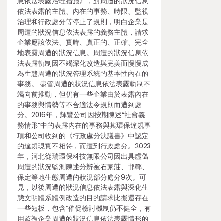
息依法表露治理措施》，對周遭的狀況信息
依法表露的主體、內在的事務、時限、監視
治理和行政處分等停止了規則，明白企業是
周遭的狀況信息依法表露的義務主體，請求
企業應該依法、實時、真正的、正確、完全
地表露周遭的狀況信息。周遭的狀況信息依
法表露軌制因不竭深化改造與完美而慢慢成
為生態周遭的狀況管理系統的基本性內在的
事務。 盡管周遭的狀況信息依法表露軌制不
竭向前推動，但仍有一些企業由於表露內在
的事務與情勢等不合適法令規則而遭到處
分。2016年，輝豐公司因按期陳述“社會義
務情形”中的表露內在的事務與其環保違規事
項和公司收到的《行政處分決議書》中認定
的違規現實不相符，而遭到行政處分。2023
年，河北從瑞環保科技無限公司因出具虛偽
周遭的狀況監測陳述分辨被石家莊、邯鄲、
保定等地生態周遭的狀況部分處分9次。可
見，以後周遭的狀況信息依法表露與深化生
態文明體系體例改造的目的請求比擬還存在
一些短板，包含“催促檢討機制仍不健全，有
用監視企業周遭的狀況信息依法表露情形的