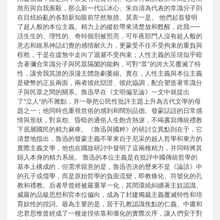
熬煎與自我廝殺，那么新一代以冰心、朱自清為代表的常識分子則
在目炫紛亂的各類新知眼前茫然無措、莫衷一是。 他們起首發明
了超人般的本位主義。精力上的縱欲帶來清楚放和甦醒，此我——
活生生的、理性的、奇特個別被照亮，可年夜部門人沒有超人般的
意志和維系神話幻覺的感情耐久力，更蒙受不住不受拘束的重負與
桎梏，于是在虛無中走向了迴避不受拘束；人性主義的呈現似乎暗
含著彌合常識分子與民眾隔閡的能夠，可對“眾”的誇大又覆滅了特
性，讓舍我其誰的浪漫主體急劇萎縮。實在，人性主義與本位主義
是硬幣的正反兩面，兩者彼此辯證、彼此協調，配合塑造著常識分
子與民眾之間的關系。魯迅早在《文明偏至論》一文中就提出
了“立人”的不雅點，并一舉把公民性批評主題上升為古代文學的母
題之一；他同時也重視世俗的感到和闊別品德、發蒙話語的日常感
情與形狀，對哀怨、昏暗的通俗人生飽含熱淚，不竭書寫傳統禮教
下底層國民的精力麻痺。《魯迅與國粹》的研討立異點則在于，它
清楚地指出，魯迅的發蒙主義不單來自于尼采的超人哲學和東方的
實際主義文學，他也在國故研討中發明了這兩種精力，并同時將其
歸入本身的精力系統。 魯迅的本位主義是在批評中國傳統哲學的
基本上構成的，但需求留意的是，魯迅否決的歷來不是《論語》中
的孔子或儒學，而是原始哲學的負面流變，即教條化、符號化的孔
教和禮教。后者早曾經被嚴重單一化，其間環繞糾纏著主奴認識、
威嚴的品級思想和官本位偏向，成為了封建獨裁主義覆滅特性和培
育奴性的捏詞。最為主要的是，居于孔教認識焦點的仁義、中庸和
忠君思惟曾經成了一種途徑依靠和僵化的實際次序，讓人們安于對