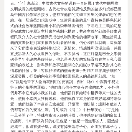
者。”[4] 應該說，中國古代文學的過程一直附屬于古代中國思惟
文明成長的總體頭緒，古代社會改造與思惟反動的諸多幻想都已經
為中國古代作家所接收，也都在他們的文學世界里閃爍著幻想的光
線。在一切這些幻想形狀中，無當局主義的最年夜特色是將烏托邦
式的社會改革藍圖融進小我的崇奉涵養情勢，平易近主主義的幻想
是完成古代平易近主社會的軌制化構建，共產主義的幻想是經由過
程民眾介入的社會活動完成從軌制到思惟的極新改革，而無當局主
義的實際反動則重要依靠反動者的涵養、信心和自我就義，這就帶
來了它們崇奉表達的特別狀況：豪情化、情感性和浪漫主義，并且
直接訴諸人的心坎世界的傾吐。不丟臉出，這正好都是巴金文學特
殊是早年小說的基礎特征。他老是將大批的篇幅置放在主人私心靈
豪情的表述上，對舉動和故事追蹤關心的細膩水平遠不及對其心坎
情感的抒發，並且客觀抒懷式的襯著更重于對精力世界奧妙細節的
深度發掘，抒發的內在的事務則經常觸及人的品德和幻想。“知
己”就是他筆下人物自我剖明的要害詞，例如《秋》中寫覺平易近
等人的小集團的運動：“他們真心信任本身有強盛的氣力，不外他
們并不拿它來謀小我的好處，他們卻打算給暗中世界帶來一線的光
亮，使得不幸的人獲得暖和。他們就義了本身的階層好處和特別位
置，他們就義了本身的安逸生涯，只懷著一個盼望：讓那有數的人
們都有如許的安逸生涯。”[5]或許《消亡》中杜年夜心：“可是她
一旦分開了他，特殊在夜深人靜的時辰，他便感到到激烈的良知上
的痛悔。”[6]而張為群的心思也是：“他是一個無邪的人，固然曾
經成年，卻還有孩子氣，還沒有掉失落赤子心。正由於有赤子心，