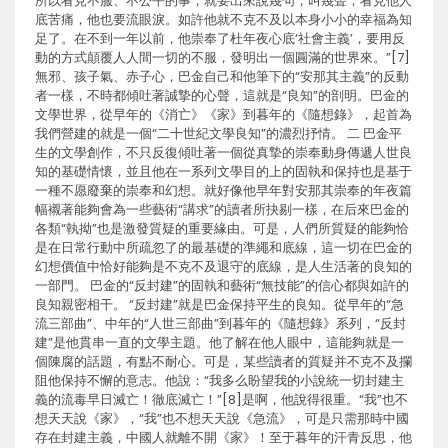
所以看見不服、不公平的事，就要出來說幾句，叫幾聲；看見他人
底苦痛，他也要流眼淚。如許他就不克不及以本身小小的幸福為知
足了。在不到一年以前，他崇奉了杜年夜心底‘社會主義’，要用反
動的方式顛覆人人間一切的不服，發明出一個圓滿的世界來。”[7]
無邪、孩子氣、赤子心，巴金自己和他筆下的“安那其主義”的反動
者一樣，不時都傾吐著誠摯的心聲，這就是“良知”的剖明。巴金的
文學世界，從早年的《消亡》《家》到暮年的《隨想錄》，起首為
我們營建的就是一個“二十世紀文學良知”的濃烈抒情。 二 巴金平
生的文學創作，不只反復傾吐著一個從真摯的崇奉動身傳遞人世良
知的基礎情懷，並且他在一系列文學目的上的固執和保持也是基于
一種不愿廢棄的崇奉和幻想。就好像他早年對安那其崇奉的年夜篇
幅襯著能夠會為一些藝術“講求”的讀者所抉剔一樣，在后來巴金的
各類“執拗”也是激發質疑的重要緣由。可是，人們所質疑的能夠恰
是在日常行動中所疏忽了的最基礎的準繩和底線，這一切在巴金的
幻想價值中恰好能夠是不克不及退守的底線，是人生活著的良知的
一部門。 巴金的“反封建”的固執和藝術“無技能”的信心都與如許的
良知親密相干。 “反封建”就是巴金保持平生的良知。從早年的“急
流三部曲”、中年的“人世三部曲”到暮年的《隨想錄》系列，“反封
建”是他貫串一直的文學主題。他了解在他人眼中，這能夠就是一
個陳腐的話題，有點不耐心。可是，某些讀者的質疑并不克不及攔
阻他保持不懈的意志。他說：“我多么盼望我的小說統一切封建主
義的流毒早日滅亡！徹底滅亡！”[8]是啊，他說得很重。“我”也不
想天天說《家》，“我”也不想天天說《急流》，可是只需那時中國
存在封建主義，中國人就離不開《家》！至于暮年的汗青反思，他