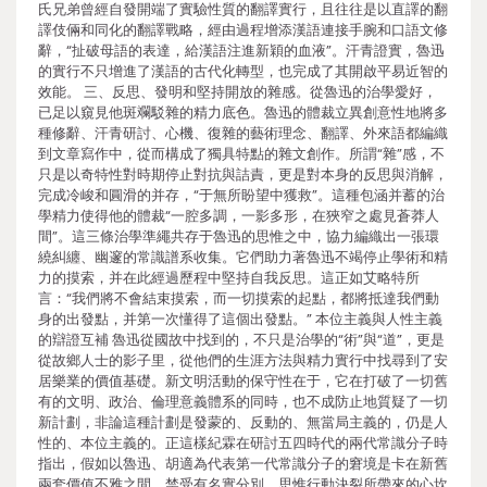
氏兄弟曾經自發開端了實驗性質的翻譯實行，且往往是以直譯的翻
譯伎倆和同化的翻譯戰略，經由過程增添漢語連接手腕和口語文修
辭，“扯破母語的表達，給漢語注進新穎的血液”。汗青證實，魯迅
的實行不只增進了漢語的古代化轉型，也完成了其開啟平易近智的
效能。 三、反思、發明和堅持開放的雜感。從魯迅的治學愛好，
已足以窺見他斑斕駁雜的精力底色。魯迅的體裁立異創意性地將多
種修辭、汗青研討、心機、復雜的藝術理念、翻譯、外來語都編織
到文章寫作中，從而構成了獨具特點的雜文創作。所謂“雜”感，不
只是以奇特性對時期停止對抗與詰責，更是對本身的反思與消解，
完成冷峻和圓滑的并存，“于無所盼望中獲救”。這種包涵并蓄的治
學精力使得他的體裁“一腔多調，一影多形，在狹窄之處見蒼莽人
間”。這三條治學準繩共存于魯迅的思惟之中，協力編織出一張環
繞糾纏、幽邃的常識譜系收集。它們助力著魯迅不竭停止學術和精
力的摸索，并在此經過歷程中堅持自我反思。這正如艾略特所
言：“我們將不會結束摸索，而一切摸索的起點，都將抵達我們動
身的出發點，并第一次懂得了這個出發點。” 本位主義與人性主義
的辯證互補 魯迅從國故中找到的，不只是治學的“術”與“道”，更是
從故鄉人士的影子里，從他們的生涯方法與精力實行中找尋到了安
居樂業的價值基礎。新文明活動的保守性在于，它在打破了一切舊
有的文明、政治、倫理意義體系的同時，也不成防止地質疑了一切
新計劃，非論這種計劃是發蒙的、反動的、無當局主義的，仍是人
性的、本位主義的。正這樣紀霖在研討五四時代的兩代常識分子時
指出，假如以魯迅、胡適為代表第一代常識分子的窘境是卡在新舊
兩套價值不雅之間，禁受有名實分別、思惟行動決裂所帶來的心坎