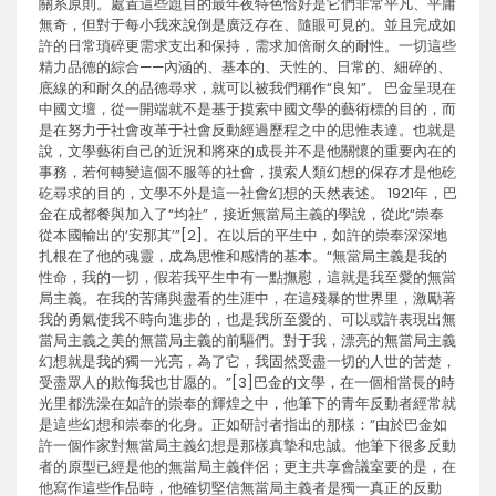
關系原則。處置這些題目的最年夜特色恰好是它們非常平凡、平庸
無奇，但對于每小我來說倒是廣泛存在、隨眼可見的。並且完成如
許的日常瑣碎更需求支出和保持，需求加倍耐久的耐性。一切這些
精力品德的綜合——內涵的、基本的、天性的、日常的、細碎的、
底線的和耐久的品德尋求，就可以被我們稱作“良知”。 巴金呈現在
中國文壇，從一開端就不是基于摸索中國文學的藝術標的目的，而
是在努力于社會改革于社會反動經過歷程之中的思惟表達。也就是
說，文學藝術自己的近況和將來的成長并不是他關懷的重要內在的
事務，若何轉變這個不服等的社會，摸索人類幻想的保存才是他矻
矻尋求的目的，文學不外是這一社會幻想的天然表述。 1921年，巴
金在成都餐與加入了“均社”，接近無當局主義的學說，從此“崇奉
從本國輸出的‘安那其’”[2]。在以后的平生中，如許的崇奉深深地
扎根在了他的魂靈，成為思惟和感情的基本。“無當局主義是我的
性命，我的一切，假若我平生中有一點撫慰，這就是我至愛的無當
局主義。在我的苦痛與盡看的生涯中，在這殘暴的世界里，激勵著
我的勇氣使我不時向進步的，也是我所至愛的、可以或許表現出無
當局主義之美的無當局主義的前驅們。對于我，漂亮的無當局主義
幻想就是我的獨一光亮，為了它，我固然受盡一切的人世的苦楚，
受盡眾人的欺侮我也甘愿的。”[3]巴金的文學，在一個相當長的時
光里都洗澡在如許的崇奉的輝煌之中，他筆下的青年反動者經常就
是這些幻想和崇奉的化身。正如研討者指出的那樣：“由於巴金如
許一個作家對無當局主義幻想是那樣真摯和忠誠。他筆下很多反動
者的原型已經是他的無當局主義伴侶；更主共享會議室要的是，在
他寫作這些作品時，他確切堅信無當局主義者是獨一真正的反動