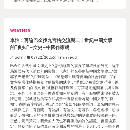
了哪吒的擺佈手臂。以如許的方法，倒也自相矛盾。…
WEATHER
李怡：再論巴金找九宮格交流與二十世紀中國文學
的“良知”–文史–中國作家網
admin
03/22/2025
1 min read
巴金在古代中國文學史上的評價經過的事況了階段性的升沉，從平
易近國時代《消亡》的影響、《家》的名譽到新中國文學史上“魯
郭茅巴老曹”的巨匠定位，《隨想錄》既有普遍的社會影響，又在
文學多樣化時期被疑作的技能的缺少，“講實話”被鑒定為浮淺，以
及保持畢生的“反封建”被批駁為陳腐等，可謂是潮起潮落，與世浮
沉。不外，不論巴金一度遭受如何的疑問，有一點卻歷來沒有被人
猜忌過，那就是他的存在和姿勢一直都被譽為是中國文學的“良
知”。翻開百度搜刮，輸出“巴金”“良知”幾個要害詞，出來的信息有
上萬條之多，有新聞，有訪談，有論文，有著作，各色各樣，紛歧
而足，仿佛巴金的汗青抽像自然就與如許的刻畫聯絡接觸在一路。
當然，明日黃花，明天的人們也不再重拾如許的話題。但塵埃落
定，無疑也給了我們真正沉淀和反思的機遇，明天巴金，一時不再