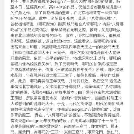
片子，並且為首都機場design了一幅宏大的“哪吒鬧海”壁畫。時
至本日，這幅寬15米、高3.4米的作品，仍然是首都機場裝潢畫中
的扛鼎之作。 除了首都機場的壁畫，在北京地域還有一些與“哪
吒”相干的傳說。此中，名望最年夜的，莫過于“八臂哪吒城”了。
首都機場壁畫 《哪吒鬧海》郵票 城門暗合八臂哪吒？ 有關“八臂哪
吒城”的平易近間傳說，最早呈現在元明之際。彼時，又是哪吒故
事在北京地域初步傳播的時代。 實在，明代以前的哪吒，都被稱
作那吒。這個稱號，源自梵語Nata。這般看來，這哪吒的抽像，
應當來自古印度，聽說哪吒是釋教四年夜天王之一的毗沙門天王
（有時也稱為多聞天王）三兒子。 哪吒的晚期抽像是個令人驚破
肝膽的惡童。依照一些學者的研討，“在北宋和北宋以前，哪吒的
基礎抽像為凶狠夜叉神”。到了元明時代，哪吒的抽像終極定型，
并成為李靖的兒子。依據《三教源流搜神年夜全》所載，哪吒踏破
水晶殿，年夜戰并殺逝世龍王三太子，抽往其龍筋，并制作成腰
絳。此后，哪吒再與龍王年夜戰，并將其打敗。 私密空間 這個故
事傳進北京地域后，又摻進北京外鄉特點，進而構成了“八臂哪吒
城”的傳說。依照今朝風行的故事版本：由于舊時燕京的水源被龍
王壟斷，所以常常遭受水災，被稱作“苦海幽州”。誰能對於龍王？
大眾想到的即是哪吒太子。于是，元代的劉秉忠，明代的劉伯溫與
姚教學場地廣私密空間孝，便先后design出“八臂哪吒城”，以鎮
作孽的龍王。 實在，“八臂哪吒城”的說法，不難讓讀者覺得迷惑。
當劉秉忠design元年夜都的時辰，在周圍城垣開辟了十一座門，
這即是哪吒的“三頭六臂兩足”：南面的三座門，即文明門、麗正
門、順承門，為哪吒的“三頭”；東側三座門，即齊化門、崇仁門、