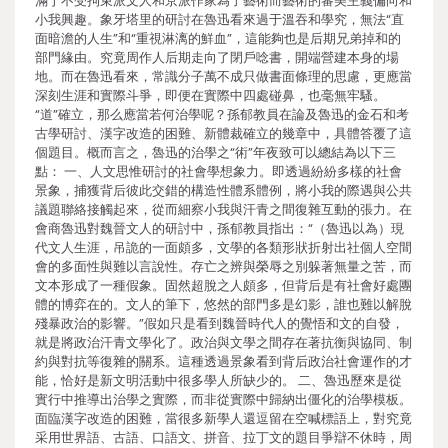
滿于不受拘束派文人和京派作家為了藝術而藝術的審美主義偏向和
小我興趣。象牙塔里的研討在魯迅看來過于溫吞和學究，無法“直
面暗澹的人生”和“重視淋漓的鮮血”，這能夠也是后期兄弟掉和的
部門緣由。究竟周作人后期走向了閉戶唸書，開端營建本身的場
地。而在魯迅看來，常識分子萬不成只做書面條理的思慮，更應當
深刻生涯和實際斗爭，即便在實際中四處碰鼻，也毫無牢騷。
“道”確立，那么應當若何治學呢？孫郁教員在論及魯迅的金石和考
古學研討、漢字改造的困難、新體裁確立的幾章中，具體答覆了這
個題目。概而言之，魯迅的治學之“術”年夜致可以總結為以下三
點： 一、人文思惟研討的社會學想象力。即透過紛紛多樣的社會
景象，捕獲背后彼此交錯的構造性體系體例，將小我的際遇與公共
議題聯絡接觸起來，從而細察小我與汗青之間復雜互動的張力。在
會商魯迅對魏晉文人的研討中，孫郁教員指出：“（魯迅以為）現
代文人生涯，吊詭的一面頗多，文學的各類形狀折射出社個人空間
會的多面性與難以言說性。存亡之辨與榮辱之別躲著無量之苦，而
文本形成了一種假象。固然超脫之人頗多，但背后是有社會好處團
體的博弈在的。文人的筆下，悠然的部門多是幻影，誰也難以解脫
殘暴政治的影響。”假如只是看到魏晉時代人的覺悟和文的自發，
就是將政治汗青文學化了。政治與文學之間存在著抗衡與協同、制
約與對抗等復雜的關系。這種透過景象看到背后政治社會運作的才
能，恰好是新文明活動中很多學人所缺少的。 二、魯迅歷來是從
實行中推導出治學之實際，而非從實際中歸納出僵化的治學模板。
面臨漢字改造的困難，當很多新學人還逗留在空喊標語上，對究竟
采用世界語、古語、口語文、拼音、拉丁文的題目爭辯不休時，周