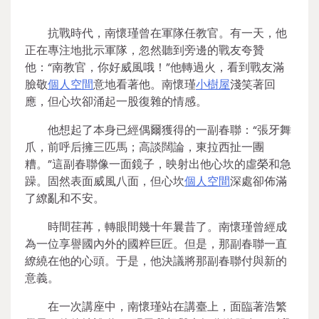
抗戰時代，南懷瑾曾在軍隊任教官。有一天，他
正在專注地批示軍隊，忽然聽到旁邊的戰友夸贊
他：“南教官，你好威風哦！”他轉過火，看到戰友滿
臉敬
個人空間
意地看著他。南懷瑾
小樹屋
淺笑著回
應，但心坎卻涌起一股復雜的情感。
他想起了本身已經偶爾獲得的一副春聯：“張牙舞
爪，前呼后擁三匹馬；高談闊論，東拉西扯一團
糟。”這副春聯像一面鏡子，映射出他心坎的虛榮和急
躁。固然表面威風八面，但心坎
個人空間
深處卻佈滿
了繚亂和不安。
時間荏苒，轉眼間幾十年曩昔了。南懷瑾曾經成
為一位享譽國內外的國粹巨匠。但是，那副春聯一直
繚繞在他的心頭。于是，他決議將那副春聯付與新的
意義。
在一次講座中，南懷瑾站在講臺上，面臨著浩繁