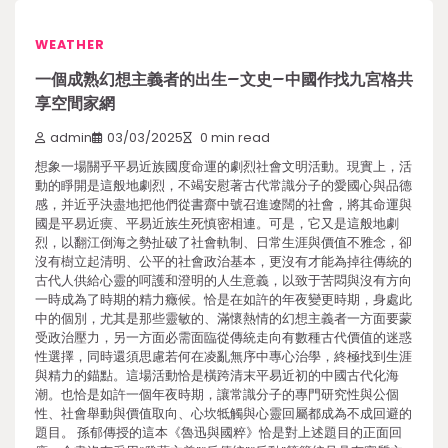
WEATHER
一個成熟幻想主義者的出生–文史–中國作找九宮格共
享空間家網
admin
03/03/2025
0 min read
想象一場關乎平易近族國度命運的劇烈社會文明活動。現實上，活
動的睜開是這般地劇烈，不竭安慰著古代常識分子的愛國心與品德
感，并近乎決盡地把他們從書齋中號召進遼闊的社會，將其命運與
國是平易近瘼、平易近族生死慎密相連。可是，它又是這般地劇
烈，以翻江倒海之勢扯破了社會軌制、日常生涯與價值不雅念，卻
沒有樹立起清明、公平的社會政治基本，更沒有才能為掉往傳統的
古代人供給心靈的呵護和澄明的人生意義，以致于苦悶與沒有方向
一時成為了時期的精力癥候。恰是在如許的年夜變更時期，身處此
中的個別，尤其是那些靈敏的、滿懷熱情的幻想主義者一方面要蒙
受政治壓力，另一方面必需面臨從傳統走向有數種古代價值的迷惑
性選擇，同時還須思慮若何在凌亂無序中專心治學，終極找到生涯
與精力的錨點。這場活動恰是橫跨清末平易近初的中國古代化海
潮。也恰是如許一個年夜時期，讓常識分子的專門研究性與公個
性、社會舉動與價值取向、心坎牴觸與心靈回屬都成為不成回避的
題目。 孫郁傳授的這本《魯迅與國粹》恰是對上述題目的正面回