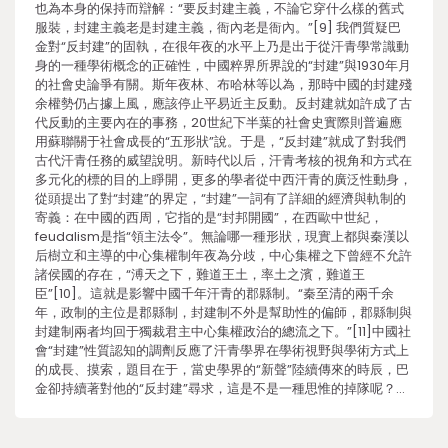
也為本身的保持而辯解：“要反封建主義，不論它穿什么樣的舊式
服裝，封建主義老是封建主義，衙內老是衙內。”[9] 我們質疑巴
金對“反封建”的固執，在很年夜的水平上乃是出于從汗青學常識動
身的一種學術概念的正確性，中國粹界所界說的“封建”與1930年月
的社會史論爭有關。斯年夜林、布哈林等以為，那時中國的封建殘
余權勢仍占據上風，應該停止平易近主反動。反封建就如許成了古
代反動的主要內在的事務，20世紀下半葉的社會史實際則普遍應
用蘇聯關于社會成長的“五形狀”說。于是，“反封建”就成了對我們
古代汗青任務的威望說明。新時代以后，汗青考核的視角和方式在
多元化的標的目的上睜開，更多的學者從中西汗青的廣泛性動身，
從頭提出了對“封建”的界定，“封建”一詞有了詳細的經濟與軌制的
寄義：在中國的西周，它指的是“封邦開國”，在西歐中世紀，
feudalism是指“領主法令”。無論哪一種形狀，現實上都與秦漢以
后樹立和主導的中心集權制年夜為分歧，中心集權之下曾經不允許
諸侯國的存在，“溥天之下，難道王土，率土之濱，難道王
臣”[10]。這就是影響中國千年汗青的郡縣制。“秦至清的兩千余
年，政制的主位是郡縣制，封建制不外是幫助性的偏師，郡縣制與
封建制兩者均回于獨裁君主中心集權政治的總流之下。”[11]中國社
會“封建”性質認知的調劑反應了汗青學界在學術視野與學術方式上
的成長、摸索，題目在于，當史學界的“新聲”陸續傳來的時辰，巴
金卻持續著對他的“反封建”尋求，這是不是一種思惟的掉隊呢？…