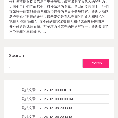
權利無前提服從又佈滿了卑怯認識，嚴重限制了古代人的發明力，
更減弱了他們直面暗中、打掃險惡的勇氣。題目的要害在于，他們
在如許一個萬般僵逝世和政治殘暴的世界中分歧時宜。魯迅之所以
選擇非孔和非儒的途徑，最基礎仍是在為豐滿的性命力和對抗的小
我精力掃清“妨礙”。在不竭與儒家審美精力和品德倫理拉開間隔，
并不竭迫近魏晉文脈、莊子精力和梵學的經過歷程中，魯迅發明了
本位主義的三個條理。…
Search
Search
測試文章 – 2025-12-09 10:11:03
測試文章 – 2025-12-09 10:09:04
測試文章 – 2025-12-08 20:13:10
測試文章 – 2025-12-08 20:13:10