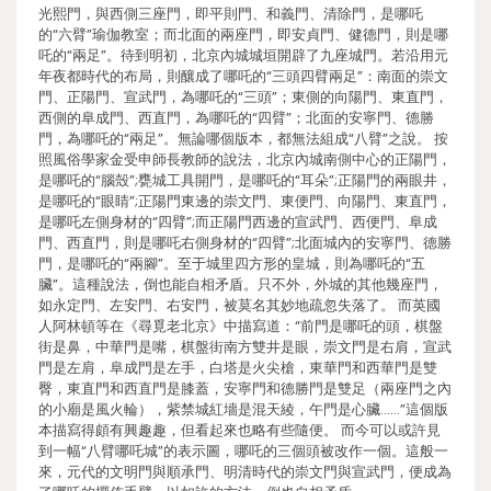
光熙門，與西側三座門，即平則門、和義門、清除門，是哪吒
的“六臂”瑜伽教室；而北面的兩座門，即安貞門、健德門，則是哪
吒的“兩足”。待到明初，北京內城城垣開辟了九座城門。若沿用元
年夜都時代的布局，則釀成了哪吒的“三頭四臂兩足”：南面的崇文
門、正陽門、宣武門，為哪吒的“三頭”；東側的向陽門、東直門，
西側的阜成門、西直門，為哪吒的“四臂”；北面的安寧門、德勝
門，為哪吒的“兩足”。無論哪個版本，都無法組成“八臂”之說。 按
照風俗學家金受申師長教師的說法，北京內城南側中心的正陽門，
是哪吒的“腦殼”;甕城工具開門，是哪吒的“耳朵”;正陽門的兩眼井，
是哪吒的“眼睛”;正陽門東邊的崇文門、東便門、向陽門、東直門，
是哪吒左側身材的“四臂”;而正陽門西邊的宣武門、西便門、阜成
門、西直門，則是哪吒右側身材的“四臂”;北面城內的安寧門、德勝
門，是哪吒的“兩腳”。至于城里四方形的皇城，則為哪吒的“五
臟”。這種說法，倒也能自相矛盾。只不外，外城的其他幾座門，
如永定門、左安門、右安門，被莫名其妙地疏忽失落了。 而英國
人阿林頓等在《尋覓老北京》中描寫道：“前門是哪吒的頭，棋盤
街是鼻，中華門是嘴，棋盤街南方雙井是眼，崇文門是右肩，宣武
門是左肩，阜成門是左手，白塔是火尖槍，東華門和西華門是雙
臀，東直門和西直門是膝蓋，安寧門和德勝門是雙足（兩座門之內
的小廟是風火輪），紫禁城紅墻是混天綾，午門是心臟……”這個版
本描寫得頗有興趣趣，但看起來也略有些隨便。 而今可以或許見
到一幅“八臂哪吒城”的表示圖，哪吒的三個頭被改作一個。這般一
來，元代的文明門與順承門、明清時代的崇文門與宣武門，便成為