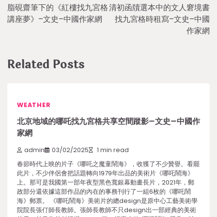
脂硯齋筆下的《紅樓找九宮格
清初函牘選本中的文人窘境書
navigation
講座夢》–文史–中國作家網
找九宮格時租寫–文史–中國
作家網
Related Posts
WEATHER
北京地域的哪吒找九宮格共享空間蹤影–文史–中國作
家網
admin
03/02/2025
1 min read
春節時代上映的片子《哪吒之魔童鬧海》，收獲了不少贊譽。看罷
此片，不少伴侶會把話題轉向1979年出品的美術片《哪吒鬧海》
上。那可是我國第一部年夜型黑色寬銀幕動畫長片，2021年，郵
政部分還依據這部作品的內在的事務刊行了一組6枚的《哪吒鬧
海》郵票。 《哪吒鬧海》美術片的總design是原中心工藝美術學
院院長張仃師長教師。張師長教師不只design出一部經典的美術