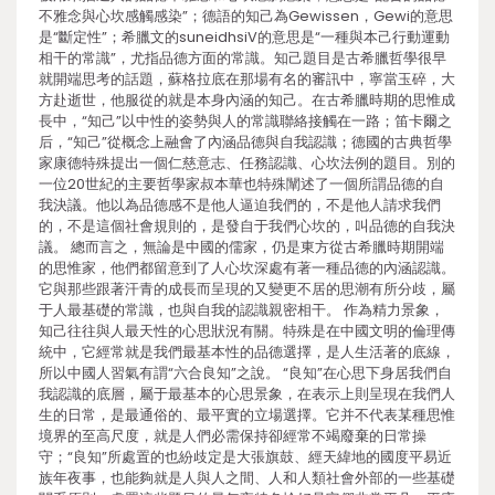
不雅念與心坎感觸感染”；德語的知己為Gewissen，Gewi的意思
是“斷定性”；希臘文的suneidhsiV的意思是“一種與本己行動運動
相干的常識”，尤指品德方面的常識。知己題目是古希臘哲學很早
就開端思考的話題，蘇格拉底在那場有名的審訊中，寧當玉碎，大
方赴逝世，他服從的就是本身內涵的知己。在古希臘時期的思惟成
長中，“知己”以中性的姿勢與人的常識聯絡接觸在一路；笛卡爾之
后，“知己”從概念上融會了內涵品德與自我認識；德國的古典哲學
家康德特殊提出一個仁慈意志、任務認識、心坎法例的題目。別的
一位20世紀的主要哲學家叔本華也特殊闡述了一個所謂品德的自
我決議。他以為品德感不是他人逼迫我們的，不是他人請求我們
的，不是這個社會規則的，是發自于我們心坎的，叫品德的自我決
議。 總而言之，無論是中國的儒家，仍是東方從古希臘時期開端
的思惟家，他們都留意到了人心坎深處有著一種品德的內涵認識。
它與那些跟著汗青的成長而呈現的又變更不居的思潮有所分歧，屬
于人最基礎的常識，也與自我的認識親密相干。 作為精力景象，
知己往往與人最天性的心思狀況有關。特殊是在中國文明的倫理傳
統中，它經常就是我們最基本性的品德選擇，是人生活著的底線，
所以中國人習氣有謂“六合良知”之說。 “良知”在心思下身居我們自
我認識的底層，屬于最基本的心思景象，在表示上則呈現在我們人
生的日常，是最通俗的、最平實的立場選擇。它并不代表某種思惟
境界的至高尺度，就是人們必需保持卻經常不竭廢棄的日常操
守；“良知”所處置的也紛歧定是大張旗鼓、經天緯地的國度平易近
族年夜事，也能夠就是人與人之間、人和人類社會外部的一些基礎