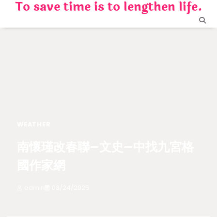
To save time is to lengthen life.
Skip
to
content
WEATHER
南懷瑾改春聯–文史–中找九宮格
國作家網
admin
03/24/2025