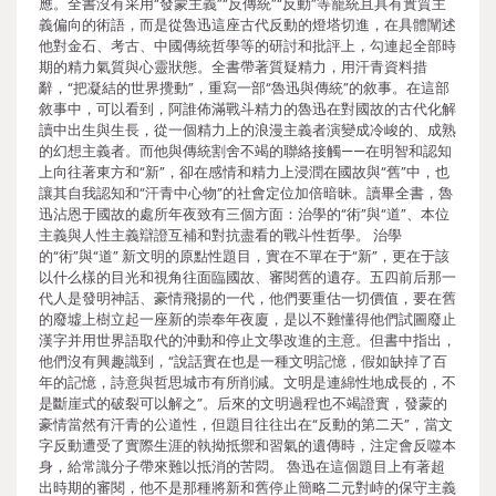
應。全書沒有采用“發蒙主義”“反傳統”“反動”等籠統且具有實質主
義偏向的術語，而是從魯迅這座古代反動的燈塔切進，在具體闡述
他對金石、考古、中國傳統哲學等的研討和批評上，勾連起全部時
期的精力氣質與心靈狀態。全書帶著質疑精力，用汗青資料措
辭，“把凝結的世界攪動”，重寫一部“魯迅與傳統”的敘事。在這部
敘事中，可以看到，阿誰佈滿戰斗精力的魯迅在對國故的古代化解
讀中出生與生長，從一個精力上的浪漫主義者演變成冷峻的、成熟
的幻想主義者。而他與傳統割舍不竭的聯絡接觸——在明智和認知
上向往著東方和“新”，卻在感情和精力上浸潤在國故與“舊”中，也
讓其自我認知和“汗青中心物”的社會定位加倍暗昧。讀畢全書，魯
迅沾恩于國故的處所年夜致有三個方面：治學的“術”與“道”、本位
主義與人性主義辯證互補和對抗盡看的戰斗性哲學。 治學
的“術”與“道” 新文明的原點性題目，實在不單在于“新”，更在于該
以什么樣的目光和視角往面臨國故、審閱舊的遺存。五四前后那一
代人是發明神話、豪情飛揚的一代，他們要重估一切價值，要在舊
的廢墟上樹立起一座新的崇奉年夜廈，是以不難懂得他們試圖廢止
漢字并用世界語取代的沖動和停止文學改進的主意。但書中指出，
他們沒有興趣識到，“說話實在也是一種文明記憶，假如缺掉了百
年的記憶，詩意與哲思城市有所削減。文明是連綿性地成長的，不
是斷崖式的破裂可以解之”。后來的文明過程也不竭證實，發蒙的
豪情當然有汗青的公道性，但題目往往出在“反動的第二天”，當文
字反動遭受了實際生涯的執拗抵禦和習氣的遺傳時，注定會反噬本
身，給常識分子帶來難以抵消的苦悶。 魯迅在這個題目上有著超
出時期的審閱，他不是那種將新和舊停止簡略二元對峙的保守主義