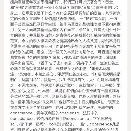
能夠激發更年夜的學術熱門了，我們正好可以沉著會商：巴金
和“良知”之間究竟是一個什么關系？我們把“良知”這個詞用在巴金
身上，它畢竟表達了什么？為什么廣泛承認如許的定位，其學術判
定的公道又在哪里？我們無妨再作切磋。 一 “良知”這個詞，一方
面早曾經進進民眾日常白話，被作為基礎的品德性表達不受拘束應
用；另一方面就其倫理品德的內在而言，顯然又可以追溯到中外汗
青的深處，并且提煉出對人類古往今來的成長都不成替換的主要規
范來。今世的學人懷著欽慕之情議論巴金的人格風范，顯然不是對
普通生涯用語的簡略征用，而是包括著對巴金精力姿勢和文學取向
的特別的認同。那么，這一認同的本質指向是什么，可否適當地反
應文學家巴金的志業呢？ 良知，作為我們漢語里的詞匯，其應用
最早出自儒家。《孟子·告子上》有云：“雖存乎人者，豈無仁義之
心哉？其所以放其良知者，亦猶斧斤之於木也。”朱熹為此做
注：“良知者，本然之善心，即所謂仁義之心也。”[1]這個說明很是
明白，所謂“本然”，就是一小我生成就具有的，人生而舞蹈場地有
之，不需求進修、教導就可以或許取得，這就相當于《三字經》里
所說的“人之初，性本善”，就是在我們的本性傍邊就有一種被稱為
是仁慈的如許一種心性，這個就是良知。作為人道的最後的天然特
色，儒家所誇大的“良交流知”也就不會是中國文明的獨佔，現實上
在東方文明最早的典籍中，也可以找到相似的表述。英語中的
conscience，意年夜利語的coscienza，法語中的
conscience，它們均源自拉丁語conscientia，它的詞根是
sci，指“了解、熟悉”，con是指“配合、一路”，conscience凡是
被用來描述人的品德不雅念和心坎感觸感染，意思是“配合的品德