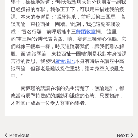
學子，徐徐地說道：“明天我想與大師分送朋友一副我
已經獲得的春聯，我修正了下，可以用來描述我的授
課。本來的春聯是：‘張牙舞爪，前呼后擁三匹馬；高
談闊論，東拉西扯一團糟。’此刻，我把這副春聯改
成：‘冒名行騙，前呼后擁車三
舞蹈教室
輛。’這里
的‘車三輛’分辨代表著貪、嗔、癡這三種煩心傷腦。它
們就像三輛車一樣，時辰追隨著我們，讓我們難以解
脫。而‘高談闊論，東拉西扯一團糟’則是我對本身授課
言行的反思。我發明
聚會場地
本身有時辰在講座中高
談闊論，但卻老是難以捉住重點，讓本身墮入凌亂之
中。”
南懷瑾的話讓在場的先生清楚了，無論是誰，都
應當時辰堅持甦醒的腦筋和謙虛的心態。只要如許，
才幹真正成為一位受人尊重的學者。
Post
Previous:
Next: