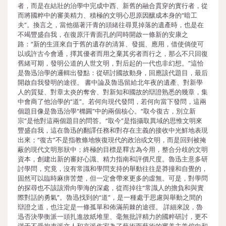
者，而是在結壯的治學中完成中西、新舊的融合貫穿的實行者，從
而將國粹中的審美精力、積極的文明心思原因釀成本身的“暗工
夫”。換言之，當他循著汗青的頭緒往尋覓掉落的遺產時，也是在
不竭豐盛自我，在復原汗青面孔的同時開啟一條新的安康之
路：“新的生涯來自于舊的遺存的清算、發掘、應用，借使倘使可
以或許古今會通，擇其優者而用之棄其劣者而行之，那么不只回復
舊緒可期，發明公道的人世文明，對后起的一代也非幻想。”這恰
是魯迅治學的邏輯出發點：從研討國故動身，回應該代題目，最后
開啟自我發明的途徑。 書中論及魯迅留給北年夜的遺產、對新學
人的質疑、對章太炎的奪舍、對新知和國故的辯證熟悉的幾章，集
中會商了他治學的“道”。若何向現代發問，若何向當下發問，這兩
個題目像是魯迅治學“橢圓”中的兩個核心。“取今復古，別立新
宗”是他對這兩個題目的問答。“取今”是指攝取異域的思惟文明來
豐盛自我，這在魯迅的翻譯任務和對存在主義的接收中光鮮地表現
出來；“復古”不是指教條地恢復現代的政治或文明，而是回到被掩
蔽的現代文明形狀中；終極的目標是釋古為今用，整合分歧的文明
資本，創建出新的審好心識、精力指南和評價尺度。魯迅主意多研
討學問，究竟，沒有常識和學問支持的舉動往往是莽撞和自覺的，
固然可以臨時麻痹苦楚，但一定會帶來更多的虛無。可是，對學問
的探尋也不該該滑向學海的深處，從而掉往“常識人的擔負和與實
際對話的勇氣”。魯迅找到的“道”，是一種處于思慮與舉動之間的
辯證之道，也注定是一條孤單和佈滿荊棘的途徑。 詳細來說，魯
迅否決學衡派一頭扎進故紙堆里、毫無批評精力的國粹研討，更不