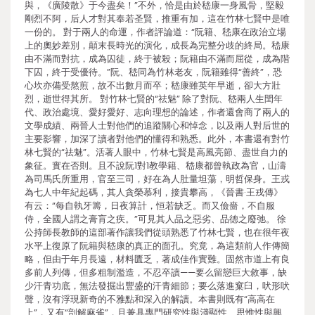
與，《廣陵散》于今盡矣！”不外，恰是由於嵇康一身風骨，堅毅
剛烈不阿，后人才對其奉若圣賢，推重有加，這在竹林七賢中是唯
一份的。 對于兩人的命運，作者評論道：“阮籍、嵇康在政治立場
上的奧妙差別，顛末長時光的演化，成長為完整分歧的終局。嵇康
由不滿而對抗，成為囚徒，終于被殺；阮籍由不滿而屈從，成為階
下囚，終于受優待。”阮、嵇同為竹林老友，阮籍雖得“善終”，恐
心坎亦備受熬煎，故不出數月而卒；嵇康雖英年早逝，卻大方壯
烈，逝世得其所。 對竹林七賢的“祛魅” 除了對阮、嵇兩人生閏年
代、政治處境、愛好愛好、志向理想的論述，作者還會商了兩人的
文學成績、兩晉人士對他們的追蹤關心和悼念，以及兩人對后世的
主要影響，加深了讀者對他們的懂得和熟悉。此外，本書還有對竹
林七賢的“祛魅”。活著人眼中，竹林七賢是高風亮節、盡世自力的
象征。實在否則。且不說阮1對1教學籍、嵇康都曾執政為官，山濤
為司馬氏所重用，官至三司，好在為人肚量坦蕩，明哲保身。王戎
為七人中年紀起碼，其人貪榮慕利，接貴攀高，《晉書·王戎傳》
有云：“每自執牙籌，日夜算計，恒若缺乏。而又儉嗇，不自服
侍，全國人謂之膏肓之疾。”可見其人品之惡劣、品德之廢弛。 徐
公持師長教師的這部著作讓我們從頭熟悉了竹林七賢，也在很年夜
水平上復原了阮籍與嵇康的真正的面孔。究竟，為這類前人作傳簡
略，但由于年月長遠，材料匱乏，著成佳作實難。固然市道上有良
多前人列傳，但多粗制濫造，不忍卒讀——要么留戀巨大敘事，缺
少汗青功底，無法發掘出豐盛的汗青細節；要么落進窠臼，吠形吠
聲，沒有浮現新奇的不雅點和深入的解讀。本書則既有“高高在
上”，又有“剖解麻雀”，且兼具專門研究性與淺顯性、思惟性與興