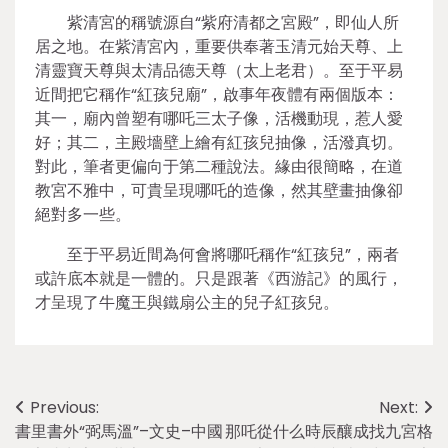
紫清宮的稱號源自“紫府清都之宮殿”，即仙人所
居之地。在紫清宮內，重要供奉著玉清元始天尊、上
清靈寶天尊與太清品德天尊（太上老君）。至于平易
近間把它稱作“紅孩兒廟”，啟事年夜體有兩個版本：
其一，廟內曾塑有哪吒三太子像，活機動現，惹人愛
好；其二，主殿墻壁上繪有紅孩兒抽像，活潑真切。
對此，筆者更偏向于第二種說法。緣由很簡略，在道
教宮不雅中，可貴呈現哪吒的造像，然其壁畫抽像卻
絕對多一些。
至于平易近間為何會將哪吒稱作“紅孩兒”，兩者
或許底本就是一體的。只是跟著《西游記》的風行，
才呈現了牛魔王與鐵扇公主的兒子紅孩兒。
Post
Previous:
Next:
書里書外“弼馬溫”–文史–中國
那吒從什么時辰釀成找九宮格
navigation