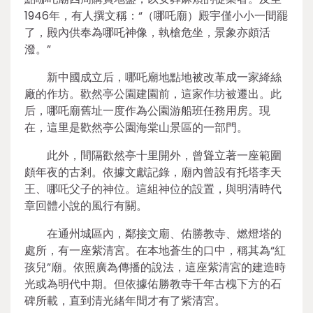
1946年，有人撰文稱：“（哪吒廟）殿宇僅小小一間罷
了，殿內供奉為哪吒神像，執槍危坐，景象亦頗活
潑。”
新中國成立后，哪吒廟地點地被改革成一家絳絲
廠的作坊。歡然亭公園建園前，這家作坊被遷出。此
后，哪吒廟舊址一度作為公園游船班任務用房。現
在，這里是歡然亭公園海棠山景區的一部門。
此外，間隔歡然亭十里開外，曾聳立著一座範圍
頗年夜的古剎。依據文獻記錄，廟內曾設有托塔李天
王、哪吒父子的神位。這組神位的設置，與明清時代
章回體小說的風行有關。
在通州城區內，鄰接文廟、佑勝教寺、燃燈塔的
處所，有一座紫清宮。在本地蒼生的口中，稱其為“紅
孩兒”廟。依照廣為傳播的說法，這座紫清宮的建造時
光或為明代中期。但依據佑勝教寺千年古槐下方的石
碑所載，直到清光緒年間才有了紫清宮。