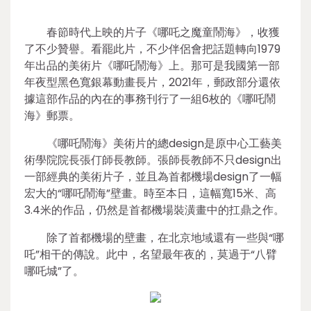
春節時代上映的片子《哪吒之魔童鬧海》，收獲
了不少贊譽。看罷此片，不少伴侶會把話題轉向1979
年出品的美術片《哪吒鬧海》上。那可是我國第一部
年夜型黑色寬銀幕動畫長片，2021年，郵政部分還依
據這部作品的內在的事務刊行了一組6枚的《哪吒鬧
海》郵票。
《哪吒鬧海》美術片的總design是原中心工藝美
術學院院長張仃師長教師。張師長教師不只design出
一部經典的美術片子，並且為首都機場design了一幅
宏大的“哪吒鬧海”壁畫。時至本日，這幅寬15米、高
3.4米的作品，仍然是首都機場裝潢畫中的扛鼎之作。
除了首都機場的壁畫，在北京地域還有一些與“哪
吒”相干的傳說。此中，名望最年夜的，莫過于“八臂
哪吒城”了。