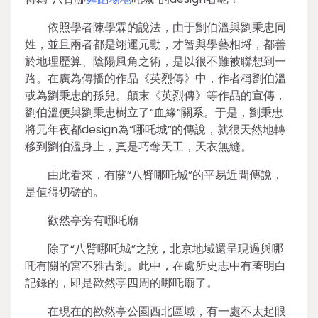
依照學者陳學霖的說法，由于劉伯溫與劉秉忠同
姓，並且兩者都是翊運元勳，才智與學藝相埒，都善
於地理歷算、陰陽風角之術，是以很不難被聯想到一
路。在廣為傳播的作品《英烈傳》中，作者稱劉伯溫
或為劉秉忠的孫兒。顛末《英烈傳》等作品的宣傳，
劉伯溫便與劉秉忠樹立了“血緣”關系。于是，劉秉忠
將元年夜都design為“哪吒城”的傳說，就很天然地轉
移到劉伯溫身上，真是巧奪天工，天衣無縫。
由此看來，有關“八臂哪吒城”的平易近間傳說，
是值得切磋的。
歡然亭旁有哪吒廟
除了“八臂哪吒城”之說，北京地域還呈現過與哪
吒有關的宮不雅古剎。此中，在處所史志中有著明白
記錄的，即是歡然亭四周的哪吒廟了。
在現在的歡然亭公園西北區域，有一處不太起眼