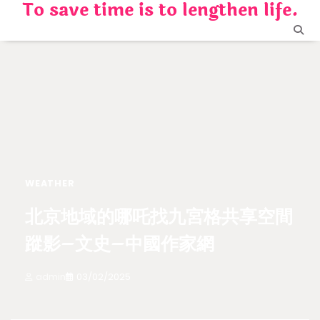
To save time is to lengthen life.
Skip
to
content
WEATHER
北京地域的哪吒找九宮格共享空間
蹤影–文史–中國作家網
admin
03/02/2025