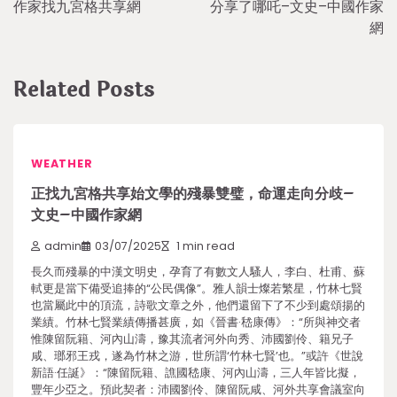
作家找九宮格共享網
分享了哪吒–文史–中國作家
網
Related Posts
WEATHER
正找九宮格共享始文學的殘暴雙璧，命運走向分歧–
文史–中國作家網
admin
03/07/2025
1 min read
長久而殘暴的中漢文明史，孕育了有數文人騷人，李白、杜甫、蘇
軾更是當下備受追捧的“公民偶像”。雅人韻士燦若繁星，竹林七賢
也當屬此中的頂流，詩歌文章之外，他們還留下了不少到處頌揚的
業績。竹林七賢業績傳播甚廣，如《晉書·嵇康傳》：“所與神交者
惟陳留阮籍、河內山濤，豫其流者河外向秀、沛國劉伶、籍兄子
咸、瑯邪王戎，遂為竹林之游，世所謂‘竹林七賢’也。”或許《世說
新語·任誕》：“陳留阮籍、譙國嵇康、河內山濤，三人年皆比擬，
豐年少亞之。預此契者：沛國劉伶、陳留阮咸、河外共享會議室向