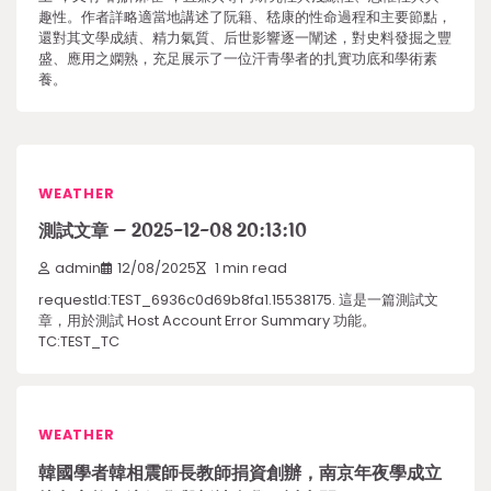
趣性。作者詳略適當地講述了阮籍、嵇康的性命過程和主要節點，
還對其文學成績、精力氣質、后世影響逐一闡述，對史料發掘之豐
盛、應用之嫻熟，充足展示了一位汗青學者的扎實功底和學術素
養。
WEATHER
測試文章 – 2025-12-08 20:13:10
admin
12/08/2025
1 min read
requestId:TEST_6936c0d69b8fa1.15538175. 這是一篇測試文
章，用於測試 Host Account Error Summary 功能。
TC:TEST_TC
WEATHER
韓國學者韓相震師長教師捐資創辦，南京年夜學成立