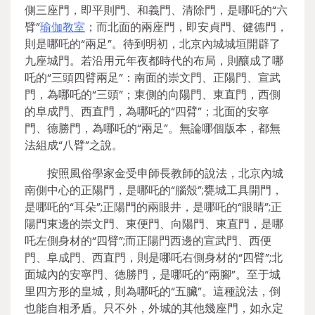
側三座門，即平則門、和義門、清除門，是哪吒的“六
臂”
瑜伽教室
；而北面的兩座門，即安貞門、健德門，
則是哪吒的“兩足”。待到明初，北京內城城垣開辟了
九座城門。若沿用元年夜都時代的布局，則釀成了哪
吒的“三頭四臂兩足”：南面的崇文門、正陽門、宣武
門，為哪吒的“三頭”；東側的向陽門、東直門，西側
的阜成門、西直門，為哪吒的“四臂”；北面的安寧
門、德勝門，為哪吒的“兩足”。無論哪個版本，都無
法組成“八臂”之說。
按照風俗學家金受申師長教師的說法，北京內城
南側中心的正陽門，是哪吒的“腦殼”;甕城工具開門，
是哪吒的“耳朵”;正陽門的兩眼井，是哪吒的“眼睛”;正
陽門東邊的崇文門、東便門、向陽門、東直門，是哪
吒左側身材的“四臂”;而正陽門西邊的宣武門、西便
門、阜成門、西直門，則是哪吒右側身材的“四臂”;北
面城內的安寧門、德勝門，是哪吒的“兩腳”。至于城
里四方形的皇城，則為哪吒的“五臟”。這種說法，倒
也能自相矛盾。只不外，外城的其他幾座門，如永定