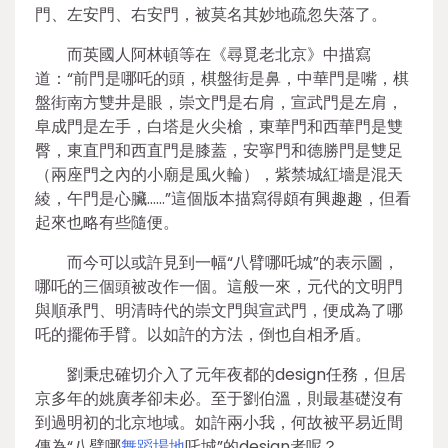
門、左安門、右安門，被莫名其妙地疏忽失落了。
而英國人阿林頓等在《尋覓老北京》中描寫
道：“前門是哪吒的頭，棋盤街是鼻，中華門是嘴，棋
盤街南方雙井是眼，崇文門是右肩，宣武門是左肩，
阜成門是左手，白塔是火尖槍，東華門和西華門是雙
臀，東直門和西直門是膝蓋，安寧門和德勝門是雙足
（兩座門之內的小廟是風火輪），紫禁城紅墻是混天
綾，午門是心臟……”這個版本描寫得頗有興趣趣，但看
起來也略有些隨便。
而今可以或許見到一幅“八臂哪吒城”的表示圖，
哪吒的三個頭被改作一個。這般一來，元代的文明門
與順承門、明清時代的崇文門與宣武門，便成為了哪
吒的擺佈手臂。以如許的方法，倒也自相矛盾。
劉秉忠確切介入了元年夜都的design任務，但居
京多年的姚廣孝卻未必。至于劉伯溫，則最基礎沒有
到過明初的北京地域。如許兩小我，何故被平易近間
傳為“八臂哪
舞蹈場地
吒城”的design者呢？