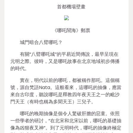
首都機場壁畫
《哪吒鬧海》郵票
城門暗合八臂哪吒？
有關“八臂哪吒城”的平易近間傳說，最早呈現在
元明之際。彼時，又是哪吒故事在北京地域初步傳播
的時代。
實在，明代以前的哪吒，都被稱作那吒。這個稱
號，源自梵語Nata。這般看來，這哪吒的抽像，應當
來自古印度，聽說哪吒是釋教四年夜天王之一的毗沙
門天王（有時也稱為多聞天王）三兒子。
哪吒的晚期抽像是個令人驚破肝膽的惡童。依照
一些學者的研討，“在北宋和北宋以前，哪吒的基礎抽
像為凶狠夜叉神”。到了元明時代，哪吒的抽像終極定