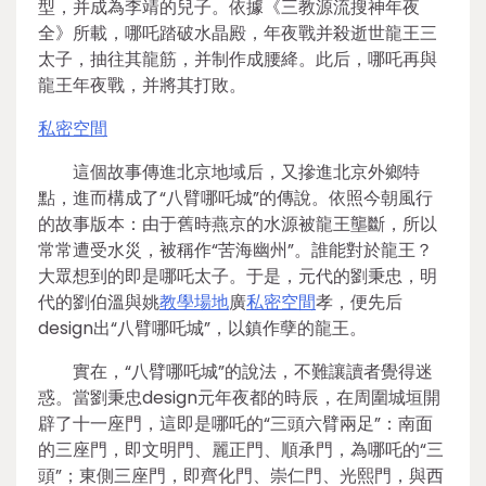
型，并成為李靖的兒子。依據《三教源流搜神年夜
全》所載，哪吒踏破水晶殿，年夜戰并殺逝世龍王三
太子，抽往其龍筋，并制作成腰絳。此后，哪吒再與
龍王年夜戰，并將其打敗。
私密空間
這個故事傳進北京地域后，又摻進北京外鄉特
點，進而構成了“八臂哪吒城”的傳說。依照今朝風行
的故事版本：由于舊時燕京的水源被龍王壟斷，所以
常常遭受水災，被稱作“苦海幽州”。誰能對於龍王？
大眾想到的即是哪吒太子。于是，元代的劉秉忠，明
代的劉伯溫與姚
教學場地
廣
私密空間
孝，便先后
design出“八臂哪吒城”，以鎮作孽的龍王。
實在，“八臂哪吒城”的說法，不難讓讀者覺得迷
惑。當劉秉忠design元年夜都的時辰，在周圍城垣開
辟了十一座門，這即是哪吒的“三頭六臂兩足”：南面
的三座門，即文明門、麗正門、順承門，為哪吒的“三
頭”；東側三座門，即齊化門、崇仁門、光熙門，與西