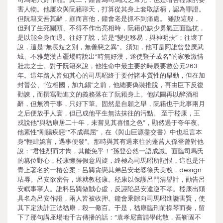
害人物。他屢次與阮籍聊天，打算從其身上套取話柄，認為罪證。
但阮籍支吾其辭，顧而言他，鐘會老是抓不到痛處。 雖說這般，
但到了生死關頭、不得不作出亮相時，阮籍仍缺少勇氣正面臨抗，
是以能全身而退。往好了說，這是“變更移易，與神明扶”；往壞了
說，這是“無長短之別，無善惡之異”。須知，他可是阿誰曾登廣武
城、不雅楚漢古疆場時說出“時無好漢，遂使豎子成名”的家教激情
壯志之士。對于阮籍來說，他性命中最主要的時辰要數公元263
年。這年路人皆知其心的司馬昭終于要付諸本質性的舉動，但在加
封晉公、“位相國，加九錫”之前，他總要偽裝推脫，再由臣下反復
勸諫，而撰寫勸進文的義務落在了阮籍身上。他試圖再以醉酒相
辭，但無濟于事，只好下筆。固然是自願之舉，阮籍也于此事兩月
之后便放手人寰，但已成他平生無法抹往的污點。 至于嵇康，王
戎說他“與嵇康居二十年，未嘗見其喜慍之色”，顯然過于夸年夜。
他素性“剛腸疾惡”“不成羈屈”，在《與山巨源盡交書》中也坦言本
身“輕肆婉言，遇事便發”。那時與其有過來往的蓬菖人孫登曾對他
說：“君性烈而才雋，其能免乎！”孫登公然一語成讖。面臨司馬氏
的篡位野心，嵇康懶得假意周旋，終極為司馬昭所記恨，這也是汗
青上著名的一樁公案：呂巽貪戀其弟呂安老婆徐氏美貌，design
玷辱。呂安欲密告，遂就教嵇康。嵇康以保護呂門清譽計，勸告呂
安眠事寧人。誰料呂巽做賊心虛，反誣陷呂安違逆不孝。嵇康出頭
具名為呂安作證，兩人皆被收押。鐘會乘隙向司馬昭進讒害賢，使
其下定決計正法嵇康，殺一儆百。于是，嵇康臨刑前操琴而奏，留
下了那句講座場地千古傳播的話：“袁孝尼嘗請學此散，吾靳固不