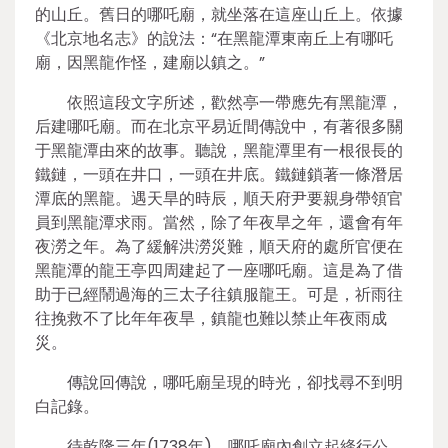
的山丘。舊日的哪吒廟，就坐落在這座山丘上。依據
《北京地名志》的說法：“在黑龍潭東南丘上有哪吒
廟，因黑龍作怪，建廟以鎮之。”
依照這段文字所述，歡然亭一帶應先有黑龍潭，
后建哪吒廟。而在北京平易近間傳說中，有著很多關
于黑龍潭由來的故事。聽說，黑龍潭里有一根很長的
鐵鏈，一頭在井口，一頭在井底。鐵鏈鎖著一條潛居
潭底的黑龍。遇天旱的時辰，順天府尹要親身帶領官
員到黑龍潭求雨。當然，除了年夜旱之年，還會有年
夜澇之年。為了緩解洪澇災難，順天府的處所官便在
黑龍潭的龍王亭四周建起了一座哪吒廟。這是為了借
助于已經鬧過海的三太子往鎮服龍王。可是，祈雨往
往挽救不了比年年夜旱，鎮龍也難以禁止年夜雨成
災。
傳說回傳說，哪吒廟呈現的時光，卻找尋不到明
白記錄。
待乾隆三年(1738年)，哪吒廟內創立起絳行公