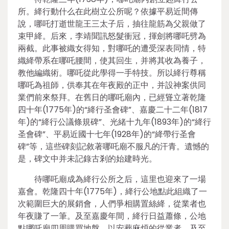
所。絳行動什么在此樹立公所呢？依據平易近間傳
說，哪吒打逝世龍王三太子后，抽往龍筋為父親做了
束甲絳。后來，李靖聞訊怒髮衝冠，揮劍將哪吒劈為
兩截。此事被織女得知，對哪吒的遭受深表同情，特
織絳帶系在哪吒腰間，使其回生，并將其收為養子，
教他編織術。哪吒從此學得一手特技。所以絳行尊稱
哪吒為祖師，供奉其在年夜殿的正中，并設神案供同
業們前來祭拜。在舊日的哪吒廟內，已經聳立著乾隆
四十年(1775年)的“絳行圣會碑”、嘉慶二十二年(1817
年)的“絳行公議條規碑”、光緒十九年(1893年)的“絳行
圣會碑”、平易近國十七年(1928年)的“絳帶行圣會
碑”等，這些碑刻記敘著哪吒廟不服凡的汗青。遺憾的
是，碑文中并未記錄古剎的始建時光。
待哪吒廟成為絳行公所之后，這里也迎來了一場
嘉會。乾隆四十年(1775年)，絳行公地點此組織了一
次範圍巨大的展銷會，人們爭相購置絲絳，從業者也
年夜賺了一筆。及至嘉慶年間，絳行日益蕭條，公地
點哪吒廟四周購買地盤，以安葬麻煩的從業者。及至