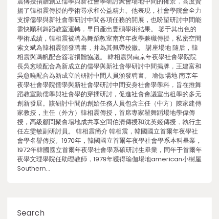
震傳授捐贈創立儒學與新社會學研討聚會場地中間的佈景，高度贊
揚了韓相震傳授的學術尋求和公益精力。他表現，社會學院會全力
支撐儒學與新社會學研討中間各項任務的開展，也盼望研討中間能
盡快順利舞蹈教室運轉，早日產出豐碩學術結果。 鑒于其出色的
學術成績，韓相震被聘為舞蹈教室南京年夜學兼職傳授，私密空間
索文斌為韓相震頒發聘書，并為其佩帶校徽。 講座場地 隨后，韓
相震與馮帆配合簽署捐贈協議。 韓相震與南京年夜學社會學院院
長吳愈曉配合為新成立的儒學與新社會學研討中間揭牌，王建富和
吳愈曉配合為新成立的研討中間人員頒發聘書。 瑜伽場地 南京年
夜學社會學院儒學與新社會學研討中間安身社會學學科，旨在推舞
蹈教室動儒學與社會學的穿插研討，促進社會會議室出租學的多元
創新發展。該研討中間的創始任務人員包含主任（中方）陳家建傳
家教授，主任（外方）韓相震傳授，首席專家翟舞蹈場地學偉傳
授，高級顧問聚會場地成共享空間伯清傳授和沈英姬傳授，執行主
任左雯敏副研討員。 韓相震簡介 韓相震，韓國國立首爾年夜學社
會學名譽傳授。1970年，韓國國立首爾年夜學社會學系本科畢業，
1972年韓國國立首爾年夜學社會學系碩研討生畢業，同年于首爾年
夜學文理學院任助理教師，1979年獲得瑜伽場地american小樹屋
Southern…
Search