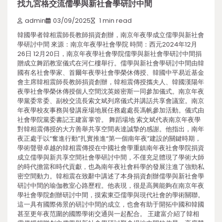
找九宮格交流儒學與新社會學研討中間
admin
03/09/2025
1 min read
韓國學者韓相震師長教師捐資創辦，南京年夜學成立儒學與新社會
學研討中間 來源：南京年夜學社會學院 時間：西元2024年12月
26日 12月20日，南京年夜學社會學院儒學與新社會學研討中間捐
贈成立舞蹈教室儀式在河仁樓舉行。儒學與新社會學研討中間由韓
國有名社會學家、首爾年夜學社會學榮休傳授、韓國中平易近基金
會主席韓相震師長教師捐資創辦，韓相震傳授攜夫人、韓國漢陽年
夜學社會學榮休傳授個人空間沈英姬密斯一同參加儀式。南京年夜
學黨委常委、副校交流長索文斌列席儀式并講話共享會議室。南京
年夜學校友事務與發講座場地展任務處處長馮帆參加活動。儀式由
社會學院黨委書記王建富掌管。 舞蹈場地 索文斌代表南京年夜學
對韓相震傳授的大方善舉共享空間表達誠摯的感謝。他指出，南年
夜正處于以“奮進行動”扎實推進“第一個南年夜”建設的關鍵時期，
學術聲譽卓越的韓相震傳授在中國社會學重鎮南年夜社會學院捐資
成立儒學與新共享空間社會學研討中間，不僅充足體現了學術大師
的時代擔當和時代貢獻，也為南年夜社會科學的發展注進了強勁私
密空間動力。韓相震在致辭中講述了本身捐資創辦儒學與新社會學
研討中間的瑜伽教室心路歷程。他表現，很是高興能夠在南京年夜
學社會學院創辦研討中間，摸索東亞儒學與現代社會的學術關聯。
這一具有國際佈景的研討中間的成立，也會有助于開拓中國和韓國
甚至更年夜范圍的國際學術交通與一起配合。 王建富介紹了韓相