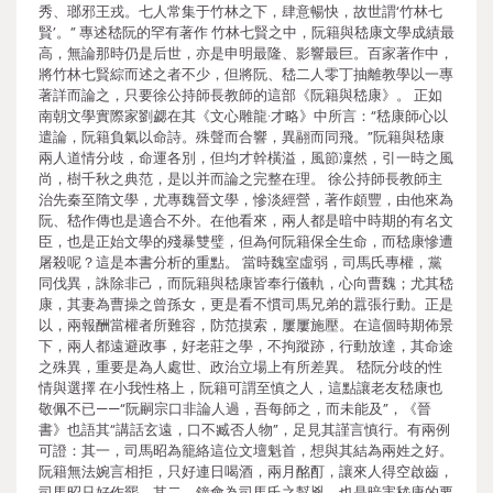
秀、瑯邪王戎。七人常集于竹林之下，肆意暢快，故世謂‘竹林七
賢’。” 專述嵇阮的罕有著作 竹林七賢之中，阮籍與嵇康文學成績最
高，無論那時仍是后世，亦是申明最隆、影響最巨。百家著作中，
將竹林七賢綜而述之者不少，但將阮、嵇二人零丁抽離教學以一專
著詳而論之，只要徐公持師長教師的這部《阮籍與嵇康》。 正如
南朝文學實際家劉勰在其《文心雕龍·才略》中所言：“嵇康師心以
遣論，阮籍負氣以命詩。殊聲而合響，異翮而同飛。”阮籍與嵇康
兩人道情分歧，命運各別，但均才幹橫溢，風節凜然，引一時之風
尚，樹千秋之典范，是以并而論之完整在理。 徐公持師長教師主
治先秦至隋文學，尤專魏晉文學，慘淡經營，著作頗豐，由他來為
阮、嵇作傳也是適合不外。在他看來，兩人都是暗中時期的有名文
臣，也是正始文學的殘暴雙璧，但為何阮籍保全生命，而嵇康慘遭
屠殺呢？這是本書分析的重點。 當時魏室虛弱，司馬氏專權，黨
同伐異，誅除非己，而阮籍與嵇康皆奉行儀軌，心向曹魏；尤其嵇
康，其妻為曹操之曾孫女，更是看不慣司馬兄弟的囂張行動。正是
以，兩報酬當權者所難容，防范摸索，屢屢施壓。在這個時期佈景
下，兩人都遠避政事，好老莊之學，不拘蹤跡，行動放達，其命途
之殊異，重要是為人處世、政治立場上有所差異。 嵇阮分歧的性
情與選擇 在小我性格上，阮籍可謂至慎之人，這點讓老友嵇康也
敬佩不已——“阮嗣宗口非論人過，吾每師之，而未能及”，《晉
書》也語其“講話玄遠，口不臧否人物”，足見其謹言慎行。有兩例
可證：其一，司馬昭為籠絡這位文壇魁首，想與其結為兩姓之好。
阮籍無法婉言相拒，只好連日喝酒，兩月酩酊，讓來人得空啟齒，
司馬昭只好作罷。其二，鐘會為司馬氏之幫兇，也是暗害嵇康的要