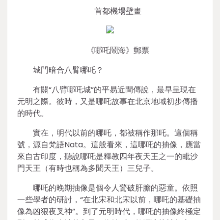
首都機場壁畫
《哪吒鬧海》郵票
城門暗合八臂哪吒？
有關“八臂哪吒城”的平易近間傳說，最早呈現在
元明之際。彼時，又是哪吒故事在北京地域初步傳播
的時代。
實在，明代以前的哪吒，都被稱作那吒。這個稱
號，源自梵語Nata。這般看來，這哪吒的抽像，應當
來自古印度，聽說哪吒是釋教四年夜天王之一的毗沙
門天王（有時也稱為多聞天王）三兒子。
哪吒的晚期抽像是個令人驚破肝膽的惡童。依照
一些學者的研討，“在北宋和北宋以前，哪吒的基礎抽
像為凶狠夜叉神”。到了元明時代，哪吒的抽像終極定