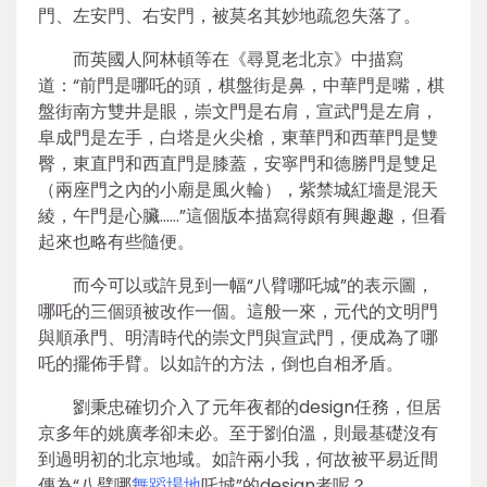
門、左安門、右安門，被莫名其妙地疏忽失落了。
而英國人阿林頓等在《尋覓老北京》中描寫
道：“前門是哪吒的頭，棋盤街是鼻，中華門是嘴，棋
盤街南方雙井是眼，崇文門是右肩，宣武門是左肩，
阜成門是左手，白塔是火尖槍，東華門和西華門是雙
臀，東直門和西直門是膝蓋，安寧門和德勝門是雙足
（兩座門之內的小廟是風火輪），紫禁城紅墻是混天
綾，午門是心臟……”這個版本描寫得頗有興趣趣，但看
起來也略有些隨便。
而今可以或許見到一幅“八臂哪吒城”的表示圖，
哪吒的三個頭被改作一個。這般一來，元代的文明門
與順承門、明清時代的崇文門與宣武門，便成為了哪
吒的擺佈手臂。以如許的方法，倒也自相矛盾。
劉秉忠確切介入了元年夜都的design任務，但居
京多年的姚廣孝卻未必。至于劉伯溫，則最基礎沒有
到過明初的北京地域。如許兩小我，何故被平易近間
傳為“八臂哪
舞蹈場地
吒城”的design者呢？