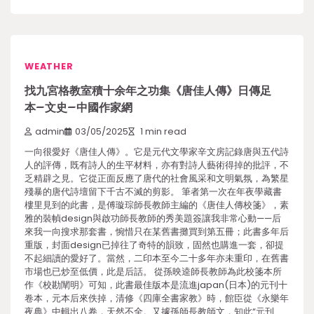
WEATHER
找九宮格教室積十余年之功集《唐佳人傳》日傳足
本–文史–中國作家網
admin
03/05/2025
1 min read
一向很愛好《唐佳人傳》。它是元代文學家辛文房記錄唐與五代詩
人的評傳，既有詩人的生平材料，亦有對詩人藝術得掉的批評，不
乏精辟之見。它從正面反應了唐代的社會風采和文明氣氛，為繁星
殘暴的唐代詩壇留下千古不滅的剪影。 筆者第一次在年夜學藏書
樓里見到的此書，是傅璇琮師長教師主編的《唐佳人傳校箋》，素
雅的裝幀design與啟功師長教師的秀美題簽讓我非常心動——后
來我一向搜求那套書，惋惜只在某舊書攤買到第五冊；此書多年后
重版，封面design已掉往了奇特的韻致，固然也購進一套，卻提
不起細讀的愛好了。當然，二印本至今二十多年亦未重印，在舊書
市場也已炒至低價，此是后話。 從孫映逵師長教師為此校箋本所
作《校勘闡明》可知，此書最佳版本是流進japan(日本)的元刊十
卷本，元本后來佚掉，清修《四庫全書家教》時，館臣從《永樂年
夜典》中輯出八卷，天然不全。又據孫師長教師文，知此“元刊