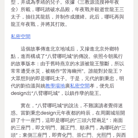
型，并成為李靖的兒子。依據《三教源流搜神年夜
全》所載，哪吒踏破水晶殿，年夜戰并殺逝世龍王三
太子，抽往其龍筋，并制作成腰絳。此后，哪吒再與
龍王年夜戰，并將其打敗。
私密空間
這個故事傳進北京地域后，又摻進北京外鄉特
點，進而構成了“八臂哪吒城”的傳說。依照今朝風行
的故事版本：由于舊時燕京的水源被龍王壟斷，所以
常常遭受水災，被稱作“苦海幽州”。誰能對於龍王？
大眾想到的即是哪吒太子。于是，元代的劉秉忠，明
代的劉伯溫與姚
教學場地
廣
私密空間
孝，便先后
design出“八臂哪吒城”，以鎮作孽的龍王。
實在，“八臂哪吒城”的說法，不難讓讀者覺得迷
惑。當劉秉忠design元年夜都的時辰，在周圍城垣開
辟了十一座門，這即是哪吒的“三頭六臂兩足”：南面
的三座門，即文明門、麗正門、順承門，為哪吒的“三
頭”；東側三座門，即齊化門、崇仁門、光熙門，與西