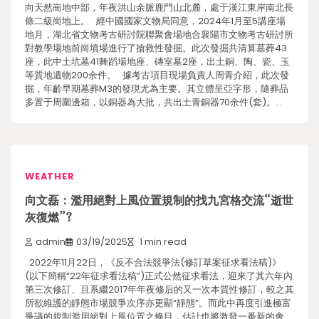
向天然崗地中部，年夜洪山余脈鹿門山北麓，處于漢江東岸南北長
條二級崗地上。 經中國國家文物局同意，2024年1月至5講座場
地月，湖北省文物考古研討院聯聚會場地合襄陽市文物考古研討所
對教學場地前崗墳場進行了搶救性發掘。此次發掘共清算墓葬43
座，此中土坑墓41舞蹈場地座、磚室墓2座，出土銅、陶、瓷、玉
等質地遺物200余件。 據考古項目現場負責人周青介紹，此次發
掘，年齡早期墓葬M3的發現尤為主要。其立體呈亞字形，隨葬品
多置于周圍邊箱，以銅器為大批，共出土青銅器70余件(套)。…
WEATHER
向文磊：濫用絕對上風位置規制的找九宮格交流“逝世
灰復燃”?
admin
03/19/2025
1 min read
2022年11月22日，《反不合法競爭法(修訂草案征求看法稿)》
(以下簡稱“22年征求看法稿”)正式公然征求看法，迎來了其六年內
第三次修訂、且系繼2017年年夜修后的又一次本質性修訂，較之其
所欲維護的靜態市場競爭次序亦更顯“靜態”。而此中再度引進極富
爭議的規制濫用絕對上風位置之條目，估計也將激發一番新的會