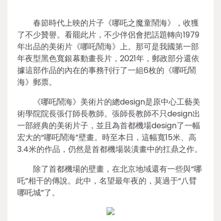
春節時代上映的片子《哪吒之魔童鬧海》，收獲
了不少贊譽。看罷此片，不少伴侶會把話題轉向1979
年出品的美術片《哪吒鬧海》上。那可是我國第一部
年夜型黑色寬銀幕動畫長片，2021年，郵政部分還依
據這部作品的內在的事務刊行了一組6枚的《哪吒鬧
海》郵票。
《哪吒鬧海》美術片的總design是原中心工藝美
術學院院長張仃師長教師。張師長教師不只design出
一部經典的美術片子，並且為首都機場design了一幅
宏大的“哪吒鬧海”壁畫。時至本日，這幅寬15米、高
3.4米的作品，仍然是首都機場裝潢畫中的扛鼎之作。
除了首都機場的壁畫，在北京地域還有一些與“哪
吒”相干的傳說。此中，名望最年夜的，莫過于“八臂
哪吒城”了。