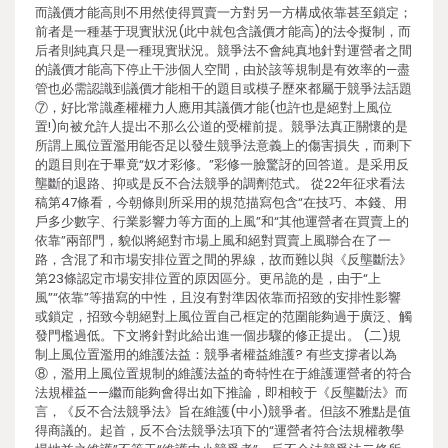
而議價才能高則不用然使得買賣一方對另一方構成依靠甚至鎖定；
前者是一種基于現實狀況(此中就包含議價才能高)的法令擬制，而
后者則純真只是一種現實狀況。競爭法不會純真地針對運營者之間
的議價才能高下停止干涉個人空間，由於該等規制是有效率的—盡
管也必需認識到議價才能相干的題目或模子歷來都屬于競爭法話題
⑦，好比常識產權權力人應用其議價才能(也許也是絕對上風位
置!)向被允許人提出不那么公道的受權前提。競爭法真正關懷的是
所謂上風位置濫用能否足以發生競爭法意義上的傷害損失，而剩下
的題目則在于畢竟“奴才彩修。”彩修一臉驚訝的回答道。是采用反
壟斷的退路、抑或是反不合法競爭的調劑范式。 從22年征求看法
稿第47條看，今朝條則所采用的規范描寫包含“在技巧、本錢、用
戶多少數字、行業影響力等方面的上風”和“其他運營者在買賣上的
依靠”兩部門，貌似將絕對市場上風和絕對買賣上風聯合在了一
路，含混了和市場安排位置之間的界線，故而難以與《反壟斷法》
第23條認定市場安排位置的原因區分。更吊詭的是，由于“上
風”“依靠”等描寫的中性，且沒有對準因依靠而招致的安排性影響
或鎖定，招致今朝絕對上風位置自己框定的范圍能夠過于廣泛、觸
發門檻過低。下文將針對此給出進一個步驟的修正提出。 (二)規
制上風位置濫用的維護法益：競爭者權益維護? 有些支撐者以為
⑧，濫用上風位置規制的維護法益的奇特性在于維護運營者的符合
法規權益——繼而能夠會得出如下推論，即相較于《反壟斷法》而
言，《反不合法競爭法》旨在維護(中小)競爭者。但該不雅點是值
得商議的。起首，反不合法競爭法項下的“運營者符合法規權教學