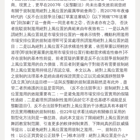
商。現實上，更早在2007年《反壟斷法》尚未出臺失效前就曾經
有關于規制濫用絕對上風位置的嚴厲學術會商①，而2017年年夜修
時代的《反不合法競爭法(修訂草案送審稿)》(以下簡稱“17年送審
稿”)則加劇了這一會商——同意者有之②，否決者亦有之③。 否決
者批駁規制濫用絕對上風位置的典範來由年夜致有二：一是以為所
謂絕對上風位置就是市場安排位置的一種表示情勢，機動利用濫用
市場安排位置的規制道理即可妥當處理所謂濫用絕對上風位置的題
目；二是以為絕對上風位置不請求構造性要素，依照舉重以明輕的
道理(即規制更嚴重的濫用市場安排位置行動都需求構造性條件)不
存在規制的基本性前提。前者質疑的重要是反不合法競爭規制絕對
上風位置濫用的自力價值，而后者則更偏向于對能否有需要規制絕
對上風位置濫用持猜忌/否認立場。 本文以為，絕對上風位置濫用
之規制的法理基本是經由過程保證買賣公正以完成保護靜態競爭
(及立異)的法益目標——這與反壟斷的規制退路顯然是有此外，盡
管二者所維護的法益是雷同的。《反不合法競爭法》規制絕對上風
位置濫用的效能重要有二：一是避免濫用市場安排位置實用的假陽
性過錯，二是處理所謂抽剝性濫用(由於它不是也基礎不成能是反
壟斷題目!)。反不合法競爭對絕對上風位置的干涉應該具有本錢可
控且實用機動的規制特點，但22年征求看法稿的有關條目采用的
類型化方法則是一條岔路。由此本文提出了限縮絕對上風位置的規
舞蹈教室制范圍、引進更多的軟律例制東西、下降純真的罰款威懾
等提出，以避免絕對上風位置濫用規制之濫用。 一、規制自力
性：以公正買賣促公正競爭 (一)根本治理：絕對上風位置是什么?