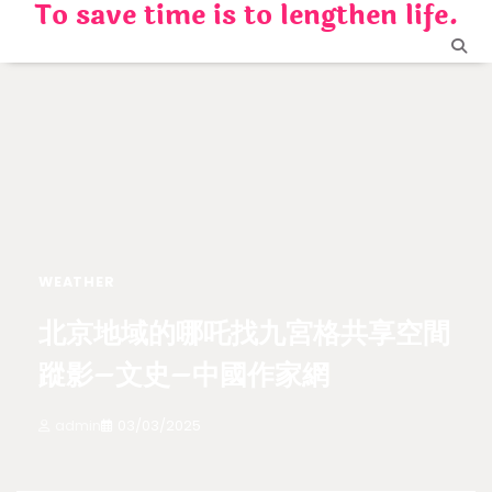
To save time is to lengthen life.
Skip
to
content
WEATHER
北京地域的哪吒找九宮格共享空間
蹤影–文史–中國作家網
admin
03/03/2025