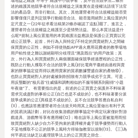
場地益之維護”不等于“維護中小競爭者”，反不合法競爭法二條所
述的維護其他競爭者符合法規權益之演進實在是侵權法語境下法官
法的產品⑨、而非行動法。其次，其他運營者符合法規權益能否受
影響僅僅只是判定競爭行動能否合法、能否濫用絕對上風位置的判
定尺度之一(22年征求看法稿第21條亦確認了這點)罷了。進言之，
運營者符合法規權益之維護至少是情勢法益。 那么本質法益是什
么呢?規制上風位置濫用的本質維護法益應該是保護公正買賣以完
成公正競爭。起首，外行為人與特定/不特定的買賣絕對人之間確
保買賣的公正性，例如不得使熱點APP過火應用花費者的教學場地
用戶粘性使之難以謝絕顯明分歧理且“溯及既往”的用戶政策；其
次，外行為人和買賣絕對人兩個層面確保競爭經過歷程的公正性，
既防止行動人獲取不合法的競爭上風(好比電商平臺經由過程與賣
家的辦事協定從而得以應用賣家的貿易數據豐盛自家的產物⑩)，
也防止買賣絕對人的好處被剝削招致有力競爭或劣于立異。可是，
用反壟斷的“核兵器”往威懾和調劑相似的不服等關系則顯得“小題
年夜做”了。 有需要指出的是，前述的公正買賣之保護并不料味著
需求完成盡對的事前公正(自己也是不成欲的)，也不料味著要分派
競爭成果的公正(異樣是不成欲的)。反不合法競爭答應自私自利
(11)，也應該答應運營者符合法規天時用其上風位置做出有利于其
的貿易決議計劃，好比在收集游戲的辦事協定中商定玩家僅針對游
戲道具、游戲幣等享有應用權(12)；唯在該等上風位置被濫用而招
致買賣絕對人缺少自力不受拘束的選擇權并處于競爭優勢而行動人
不妥地獲取不公正的競爭上風時方得瑜伽教室以規制(13)。 (三)為
何平易近法缺乏以處理競爭法上的公正買賣之掛念…