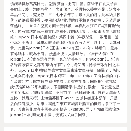
價錢動輒數萬萬日元。 記憶猶新，必有回響。前些年在孔夫子舊
書網上，終于淘到教學了一套正保本。並且特殊榮幸的是，這套不
單品相尚可，究竟存世三百七十多年了，最可貴的是，此本紙張較
薄（從紙張屬性看，要用起碼的物理體積承載更多信息，天然是越
薄越好），並且在堅實方面未受影響。年夜約在江戶后期到明治時
代，便有書坊將統一種書以兩種分歧的紙印制，正如筆者在《書舶
錄：japan(日本)訪書詩紀》第四十篇《年夜閑堂——常用書，通
俗本》中所述，薄紙本較通俗本訂價貴百分之三十以上，可見其可
貴。此書為japan(日本)正保（1644年至1647年）時所刊，竟亦
有薄紙本，較為罕有。 漫無止境，人情世故。《唐佳人傳》在
japan(日本)實在還有元和、寬永間活字本，但連japan(日本)有
名躲書家森立之都說“最為罕有”，今可考知者，除楊守敬舶回之本
外，japan(日本)亦僅靜嘉堂文庫及東瀛文庫各躲一部罷了，所以
也就存而非論。japan(日本)享和二年（1802年）又有林衡的《佚
存叢書》本，此本較早回傳中國，影響亦年夜，固然楊守敬批駁
說“天瀑印本即系其臆改，不盡因活字排板多錯誤也”，但究竟也是
主要的版本，我很想網羅，不外市道上已極難碰到。好在天無盡人
之路，我后來得知上海涵芬樓于1924年曾據林衡底本影印，只是
版面稍有減少。后來，我趁在東京東城書店購書的機遇，拿下了一
套。其書首冊后有中國書店的標簽，標價300元，可知從國際流進
japan(日本)時光并不長，便被我又買了回來。…