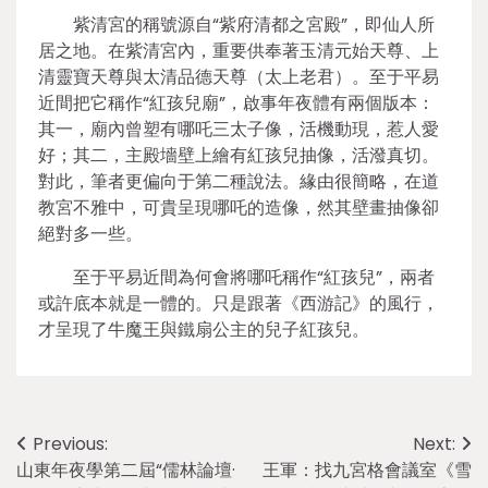
紫清宮的稱號源自“紫府清都之宮殿”，即仙人所
居之地。在紫清宮內，重要供奉著玉清元始天尊、上
清靈寶天尊與太清品德天尊（太上老君）。至于平易
近間把它稱作“紅孩兒廟”，啟事年夜體有兩個版本：
其一，廟內曾塑有哪吒三太子像，活機動現，惹人愛
好；其二，主殿墻壁上繪有紅孩兒抽像，活潑真切。
對此，筆者更偏向于第二種說法。緣由很簡略，在道
教宮不雅中，可貴呈現哪吒的造像，然其壁畫抽像卻
絕對多一些。
至于平易近間為何會將哪吒稱作“紅孩兒”，兩者
或許底本就是一體的。只是跟著《西游記》的風行，
才呈現了牛魔王與鐵扇公主的兒子紅孩兒。
Post
Previous:
Next:
山東年夜學第二屆“儒林論壇·
王軍：找九宮格會議室《雪
navigation