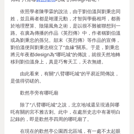
依照學者陳學霖的說法，由于劉伯溫與劉秉忠同
姓，並且兩者都是翊運元勳，才智與學藝相埒，都善
於地理歷算、陰陽風角之術，是以很不難被聯想到一
路。在廣為傳播的作品《英烈傳》中，作者稱劉伯溫
或為劉秉忠的孫兒。顛末《英烈傳》等作品的宣傳，
劉伯溫便與劉秉忠樹立了“血緣”關系。于是，劉秉忠
將元年夜都design為“哪吒城”的傳說，就很天然地轉
移到劉伯溫身上，真是巧奪天工，天衣無縫。
由此看來，有關“八臂哪吒城”的平易近間傳說，
是值得切磋的。
歡然亭旁有哪吒廟
除了“八臂哪吒城”之說，北京地域還呈現過與哪
吒有關的宮不雅古剎。此中，在處所史志中有著明白
記錄的，即是歡然亭四周的哪吒廟了。
在現在的歡然亭公園西北區域，有一處不太起眼