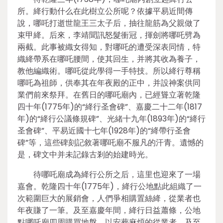
所。絳行動什么在此樹立公所呢？依據平易近間傳
說，哪吒打逝世龍王三太子后，抽往龍筋為父親做了
束甲絳。后來，李靖聞訊怒髮衝冠，揮劍將哪吒劈為
兩截。此事被織女得知，對哪吒的遭受深表同情，特
織絳帶系在哪吒腰間，使其回生，并將其收為養子，
教他編織術。哪吒從此學得一手特技。所以絳行尊稱
哪吒為祖師，供奉其在年夜殿的正中，并設神案供同
業們前來祭拜。在舊日的哪吒廟內，已經聳立著乾隆
四十年(1775年)的“絳行圣會碑”、嘉慶二十二年(1817
年)的“絳行公議條規碑”、光緒十九年(1893年)的“絳行
圣會碑”、平易近國十七年(1928年)的“絳帶行圣會
碑”等，這些碑刻記敘著哪吒廟不服凡的汗青。遺憾的
是，碑文中并未記錄古剎的始建時光。
待哪吒廟成為絳行公所之后，這里也迎來了一場
嘉會。乾隆四十年(1775年)，絳行公地點此組織了一
次範圍巨大的展銷會，人們爭相購置絲絳，從業者也
年夜賺了一筆。及至嘉慶年間，絳行日益蕭條，公地
點哪吒廟四周購買地盤，以安葬麻煩的從業者。及至