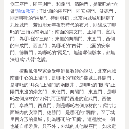
側三座門，即平則門、和義門、清除門，是哪吒的“六
臂”
瑜伽教室
；而北面的兩座門，即安貞門、健德門，
則是哪吒的“兩足”。待到明初，北京內城城垣開辟了
九座城門。若沿用元年夜都時代的布局，則釀成了哪
吒的“三頭四臂兩足”：南面的崇文門、正陽門、宣武
門，為哪吒的“三頭”；東側的向陽門、東直門，西側
的阜成門、西直門，為哪吒的“四臂”；北面的安寧
門、德勝門，為哪吒的“兩足”。無論哪個版本，都無
法組成“八臂”之說。
按照風俗學家金受申師長教師的說法，北京內城
南側中心的正陽門，是哪吒的“腦殼”;甕城工具開門，
是哪吒的“耳朵”;正陽門的兩眼井，是哪吒的“眼睛”;正
陽門東邊的崇文門、東便門、向陽門、東直門，是哪
吒左側身材的“四臂”;而正陽門西邊的宣武門、西便
門、阜成門、西直門，則是哪吒右側身材的“四臂”;北
面城內的安寧門、德勝門，是哪吒的“兩腳”。至于城
里四方形的皇城，則為哪吒的“五臟”。這種說法，倒
也能自相矛盾。只不外，外城的其他幾座門，如永定