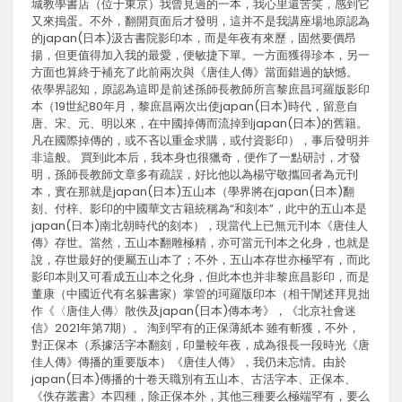
城教學書店（位于東京）我曾見過的一本，我心里還苦笑，感到它
又來搗蛋。不外，翻開頁面后才發明，這并不是我講座場地原認為
的japan(日本)汲古書院影印本，而是年夜有來歷，固然要價昂
揚，但更值得加入我的最愛，便敏捷下單。一方面獲得珍本，另一
方面也算終于補充了此前兩次與《唐佳人傳》當面錯過的缺憾。
依學界認知，原認為這即是前述孫師長教師所言黎庶昌珂羅版影印
本（19世紀80年月，黎庶昌兩次出使japan(日本)時代，留意自
唐、宋、元、明以來，在中國掉傳而流掉到japan(日本)的舊籍。
凡在國際掉傳的，或不吝以重金求購，或付資影印），事后發明并
非這般。 買到此本后，我本身也很獵奇，便作了一點研討，才發
明，孫師長教師文章多有疏誤，好比他以為楊守敬攜回者為元刊
本，實在那就是japan(日本)五山本（學界將在japan(日本)翻
刻、付梓、影印的中國華文古籍統稱為“和刻本”，此中的五山本是
japan(日本)南北朝時代的刻本），現當代上已無元刊本《唐佳人
傳》存世。當然，五山本翻雕極精，亦可當元刊本之化身，也就是
說，存世最好的便屬五山本了；不外，五山本存世亦極罕有，而此
影印本則又可看成五山本之化身，但此本也并非黎庶昌影印，而是
董康（中國近代有名躲書家）掌管的珂羅版印本（相干闡述拜見拙
作《〈唐佳人傳〉散佚及japan(日本)傳本考》，《北京社會迷
信》2021年第7期）。 淘到罕有的正保薄紙本 雖有斬獲，不外，
對正保本（系據活字本翻刻，印量較年夜，成為很長一段時光《唐
佳人傳》傳播的重要版本）《唐佳人傳》，我仍未忘情。由於
japan(日本)傳播的十卷天職別有五山本、古活字本、正保本、
《佚存叢書》本四種，除正保本外，其他三種要么極端罕有，要么