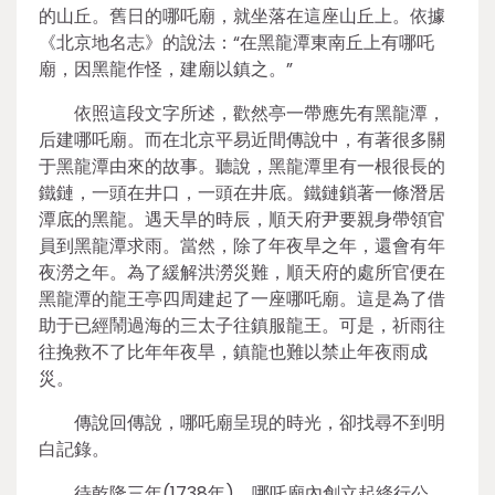
的山丘。舊日的哪吒廟，就坐落在這座山丘上。依據
《北京地名志》的說法：“在黑龍潭東南丘上有哪吒
廟，因黑龍作怪，建廟以鎮之。”
依照這段文字所述，歡然亭一帶應先有黑龍潭，
后建哪吒廟。而在北京平易近間傳說中，有著很多關
于黑龍潭由來的故事。聽說，黑龍潭里有一根很長的
鐵鏈，一頭在井口，一頭在井底。鐵鏈鎖著一條潛居
潭底的黑龍。遇天旱的時辰，順天府尹要親身帶領官
員到黑龍潭求雨。當然，除了年夜旱之年，還會有年
夜澇之年。為了緩解洪澇災難，順天府的處所官便在
黑龍潭的龍王亭四周建起了一座哪吒廟。這是為了借
助于已經鬧過海的三太子往鎮服龍王。可是，祈雨往
往挽救不了比年年夜旱，鎮龍也難以禁止年夜雨成
災。
傳說回傳說，哪吒廟呈現的時光，卻找尋不到明
白記錄。
待乾隆三年(1738年)，哪吒廟內創立起絳行公