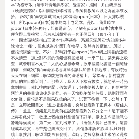
本”為楊守敬（清末汗青地輿學家、躲書家）攜回，并由黎庶昌
（晚清交際家）以珂羅版影印出書，孫師長教師即以之為藍本來收
拾。 兩次“得”而復掉 此書元刊本傳進japan(日本)，日人據以覆
刻，所以japan(日本)傳本均為十卷足本。是以，我昔時在
japan(日本)任務時，即很是留心。了解有japan(日本)古本屋，
便立即上彀檢索，只東京誠懇堂有一套正保四年（1647年）刊
本，固然孫映逵指出正保本“錯字甚多，系屬天瀑所云‘坊刻頗多舛
訛’者之一種”，但也以為其“因刊印較早，依然有其價值”。所以，
便很想購躲一套。不外，那時對于在japan(日本)網上購書的流程
不太清楚，加上對昂貴的價錢也有些遲疑，一來二往，某天再上彀
查，就發明書不見了！人的心思很希奇，原來搜購此書是一個隨緣
的事，但此次“得”而瑜伽場地復掉卻讓我加倍固執起來，有段時光
天天在網上網羅，盼望能把前邊的遺憾補上。 緊接著，新村堂古
書店的書目將近到了。那些天，我天天下樓有數次，就想第一時光
拿到書目，依以往的經歷，假如遲了，好書便被人搶了。但新村堂
阿誰月的書目偏偏捷足先登。有一天快吃午飯的時辰，聽到裡面有
car 聲，便想是不是郵局送信的來了。試著下往看一下，公然！于
是，立即掀開目次，邊上樓邊挑書，突然就看到了正保本《唐佳人
傳》！並且，價錢竟只是此前在誠懇堂看到的四分之一！這下顧不
上再看此外了，敏捷上彀給新村堂發信下訂單。接上去即是膽戰心
驚地等候成果，第二天，宣判出來了，《唐佳人傳》已售出。這曾
經成為現實，再苦楚也無法挽回了。 糾偏版本認知誤區 我只好持
續上彀搜刮，盼望還能再有發明。這時，從搜刮框跳出來的又是東