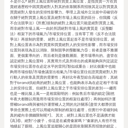
不是什么? 絕對上風位置即絕對買賣上風位置，是指買賣一方在買
賣經過歷程中因買賣絕對人對其的依靠關系而招致其足以對買賣及
買賣絕對人發生的安排性影響力。學理上及域外立法規中④確切存
在關于絕對買賣上風位置及絕對市場上風位置的區分，但我國《反
不合法競爭法》(所應)規制的絕對上風位置只能是絕對買賣上風、
而非絕對市場上風——由於所謂絕對市場上風的實質是《反壟斷
法》框架下的市場氣力/市場安排位置，沒有零丁用《反不合法競
爭法》再規制的需要。 絕對上風位置起首不是市場安排位置。絕
對上風位置表示為對買賣和買賣絕對人的安排性影響，而市場安排
位置則表現為足以消除、限制競爭的壟斷氣力⑤；前者是微不雅層
面、更個案導向的，而后者則是微觀層面、更市場導向的。盡管在
認定絕對上風位置時，其實用方式及所得出的成果能夠與判定認定
市場安排位置存在必定水平的雷同/類似或重合：好比個案中也能
夠用市場份額/市場會議室出租氣力/市場位置往佐證買賣絕對人對
行動人的依靠及買賣的需要性；再好比年夜型綜合高端超市，其絕
對于brand供給商的絕對上風位置，也能夠表示為在必定相干市場
上的安排位置。但絕對上風位置之于市場安排位置的差別——繼而
也是一種比擬上風——是相當顯明的：例如售后市場的鎖定(顯然
年夜大都難以用濫用市場安排位置的框架往處理)；再例如特許運
營權brand商與被特許運營權人之間的允許關系(盡管大都潛伏競
爭掛念實際上也可以用縱向限制的框架往處理，但實行中若碰到純
真的縱向非價錢限制呢?)。 其次，絕對上風位置也不是議價才能
(高)⑥。絕對“小嫂子，你這是在威脅秦家嗎？”秦家的人有些不悅
地瞇起了眼睛。上風位置追蹤關心的是因依靠關系而招致的鎖定，