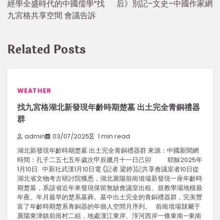
經學全盛時代的中國儒學”找
后》別記–文史–中國作家網
九宮格共享空間 會議告訴
Related Posts
WEATHER
找九宮格湖北新發現年齡時期楚墓 出土完全青銅禮器
群
admin
03/07/2025
1 min read
湖北新發現年齡時期楚墓 出土完全青銅禮器群 來源：中國新聞網
時間：孔子二五七五年歲次甲辰臘月十一日己卯 耶穌2025年
1月10日 中新社武漢1月10日電 (記者 梁婷)記共享會議室者10日從
湖北省文物考古研討院獲悉，湖北襄陽前崗墳場新發現一座年齡時
期楚墓，系該省近年來發現保留無缺會議室出租、規教學場地模最
年夜、年月最早的楚系墓葬。墓中出土完全的青銅禮器群，完美豐
富了年齡時期楚系青銅器的年個人空間月序列。 前崗墳場隸屬于
襄陽東津鎮前崗村二組，地處漢江東岸、淳河西岸一條東南—東南