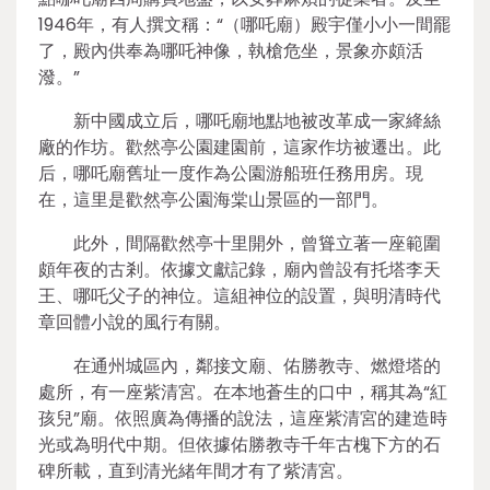
1946年，有人撰文稱：“（哪吒廟）殿宇僅小小一間罷
了，殿內供奉為哪吒神像，執槍危坐，景象亦頗活
潑。”
新中國成立后，哪吒廟地點地被改革成一家絳絲
廠的作坊。歡然亭公園建園前，這家作坊被遷出。此
后，哪吒廟舊址一度作為公園游船班任務用房。現
在，這里是歡然亭公園海棠山景區的一部門。
此外，間隔歡然亭十里開外，曾聳立著一座範圍
頗年夜的古剎。依據文獻記錄，廟內曾設有托塔李天
王、哪吒父子的神位。這組神位的設置，與明清時代
章回體小說的風行有關。
在通州城區內，鄰接文廟、佑勝教寺、燃燈塔的
處所，有一座紫清宮。在本地蒼生的口中，稱其為“紅
孩兒”廟。依照廣為傳播的說法，這座紫清宮的建造時
光或為明代中期。但依據佑勝教寺千年古槐下方的石
碑所載，直到清光緒年間才有了紫清宮。