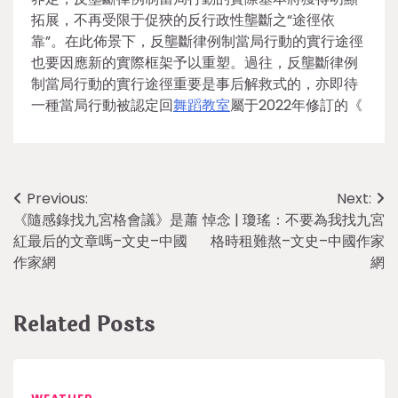
拓展，不再受限于促狹的反行政性壟斷之“途徑依
靠”。在此佈景下，反壟斷律例制當局行動的實行途徑
也要因應新的實際框架予以重塑。過往，反壟斷律例
制當局行動的實行途徑重要是事后解救式的，亦即待
一種當局行動被認定回
舞蹈教室
屬于2022年修訂的《
Post
Previous:
Next:
《隨感錄找九宮格會議》是蕭
悼念 | 瓊瑤：不要為我找九宮
navigation
紅最后的文章嗎–文史–中國
格時租難熬–文史–中國作家
作家網
網
Related Posts