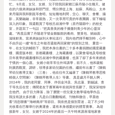
忙。 9月底，女兒、女婿、兒子陪我回家鄉江蘇丹陽小住幾天。健
在的六個弟弟妹妹和部門侄、甥分辨從上海、姑蘇、馬鞍山、太本
來丹陽與我和劉崑等會晤。短短幾地利間，交心、聊天、會餐、攝
影，其樂融融，非常親熱，又一次享用可貴的年夜團圓，留下極端
深入的印象。我還觀賞了母校呂叔湘中學（原丹陽縣中）的校史
室，并題寫了一句話：“把真善美的種子播撒到青少年的心靈深
處。”再度品嘗了丹陽老字號金雞飯館的肴肉、蟹黃包、鱔絲面，
滋味鮮美。當弟弟妹妹到火車站送行，我向他們揮手離別時，心中
不由升起一縷“有生之年能否還能再回家鄉”的惜別之情。 曩昔一
年，在女兒的輔助下，我把本身出書的二十多本書捐贈給國度藏書
樓、國度版本館、首都藏書樓、上海藏書樓，以聚會場地及母校復
旦年夜學的藏書樓和呂叔湘中學的藏書樓，也算了卻了多年來繚繞
于懷的一個心愿。 女婿小衛常常往外埠講學，前不久，他和菱船
到廣西觀賞、調研，領導多家幼兒園的任務。繼前年出書了《陳鶴
琴幼兒教導文集》（三卷），他在往年又編著了《陳鶴琴教導思惟
精個人空間煉》《陳鶴琴教導人生》等書。 真是歲月不饒人啊，
2024年，我的老同窗、同事、伴侶金沖及、吳志蓮、劉錫誠、查
干等先后在世；傳聞老友于雁軍兩年前就與世長辭了。我深深地悼
念他們。 由于目力降落，除了瀏覽一些兒童文教學場地學作品，
我沒有讀太多的書；凡是白日翻翻報紙、刊物和微信，早晨收
看“消息聯播”“海峽兩岸”等節目。我依然是個別育迷，花了不少時
光收看在巴黎舉行的奧運會，還有本身感愛好的體育賽事。 為迎
接新年，女兒、女婿于2024年的最后一天午時來講座場地家會