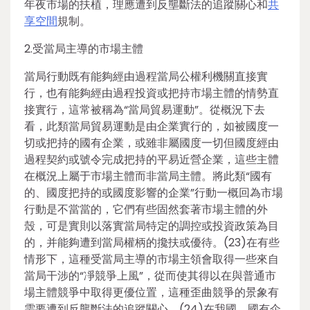
年夜市場的扶植，理應遭到反壟斷法的追蹤關心和
共
享空間
規制。
2.受當局主導的市場主體
當局行動既有能夠經由過程當局公權利機關直接實
行，也有能夠經由過程投資或把持市場主體的情勢直
接實行，這常被稱為“當局貿易運動”。從概況下去
看，此類當局貿易運動是由企業實行的，如被國度一
切或把持的國有企業，或雖非屬國度一切但國度經由
過程契約或號令完成把持的平易近營企業，這些主體
在概況上屬于市場主體而非當局主體。將此類“國有
的、國度把持的或國度影響的企業”行動一概回為市場
行動是不當當的，它們有些固然套著市場主體的外
殼，可是實則以落實當局特定的調控或投資政策為目
的，并能夠遭到當局權柄的攙扶或優待。(23)在有些
情形下，這種受當局主導的市場主領會取得一些來自
當局干涉的“凈競爭上風”，從而使其得以在與普通市
場主體競爭中取得更優位置，這種歪曲競爭的景象有
需要遭到反壟斷法的追蹤關心。(24)在我國，國有企