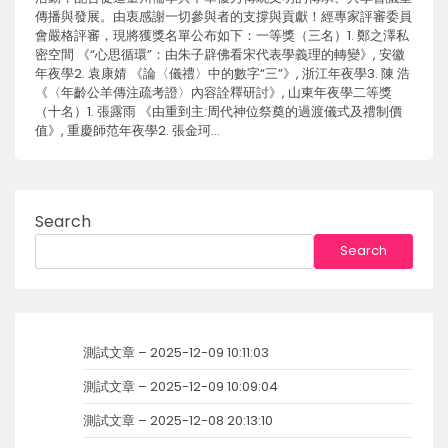
傳播與發展。由衷感謝一切參與者的支撐與貢獻！經專家評審委員
會嚴格評審，現將獲獎名單公布如下：一等獎（三名）1. 鄭之澤私
密空間 《“心思循環”：由朱子辟佛看宋代表學義理的轉變》, 安徽
年夜學2. 袁康婧 《論〈儀禮〉中的數字“三”》, 浙江年夜學3. 陳 浩
《〈年齡公羊傳注疏考證〉內容詮釋研討》, 山東年夜學二等獎
（十名）1. 張露雨 《由重到主:周代神位祭奠的過渡儀式及禮制價
值》, 重慶師范年夜學2. 張金珂…
Search
Search
測試文章 – 2025-12-09 10:11:03
測試文章 – 2025-12-09 10:09:04
測試文章 – 2025-12-08 20:13:10