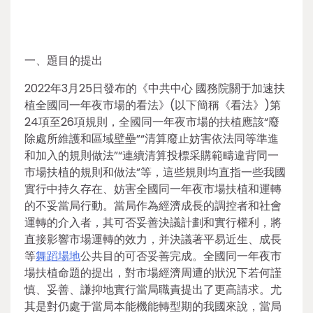
一、題目的提出
2022年3月25日發布的《中共中心 國務院關于加速扶
植全國同一年夜市場的看法》(以下簡稱《看法》)第
24項至26項規則，全國同一年夜市場的扶植應該“廢
除處所維護和區域壁壘”“清算廢止妨害依法同等準進
和加入的規則做法”“連續清算投標采購範疇違背同一
市場扶植的規則和做法”等，這些規則均直指一些我國
實行中持久存在、妨害全國同一年夜市場扶植和運轉
的不妥當局行動。當局作為經濟成長的調控者和社會
運轉的介入者，其可否妥善決議計劃和實行權利，將
直接影響市場運轉的效力，并決議著平易近生、成長
等
舞蹈場地
公共目的可否妥善完成。全國同一年夜市
場扶植命題的提出，對市場經濟周遭的狀況下若何謹
慎、妥善、謙抑地實行當局職責提出了更高請求。尤
其是對仍處于當局本能機能轉型期的我國來說，當局