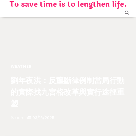
To save time is to lengthen life.
Skip
to
content
WEATHER
劉年夜洪：反壟斷律例制當局行動
的實際找九宮格改革與實行途徑重
塑
admin
03/16/2025