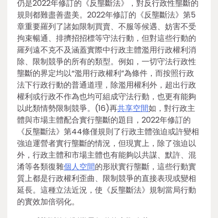
仍是2022年修訂的《反壟斷法》，對反行政性壟斷的
規則都難盡善盡美。2022年修訂的《反壟斷法》第5
章重要羅列了諸如限制買賣、不服等候遇、妨害不受
拘束暢通、排擠招招標等守法行動，但對這些行動的
羅列遠不克不及涵蓋實際中行政主體濫用行政權利消
除、限制競爭的所有的類型。例如，一切守法行政性
壟斷的界定均以“濫用行政權利”為條件，而按照行政
法下行政行動的普通道理，除濫用權利外，超出行政
權利或行政不作為也均可組成守法行動，也更有能夠
以此類情勢限制競爭。(16)再
共享空間
如，對行政主
體與市場主體配合實行壟斷的題目，2022年修訂的
《反壟斷法》第44條僅規則了行政主體強迫或許變相
強迫運營者實行壟斷的情況，但現實上，除了強迫以
外，行政主體和市場主體也有能夠以共謀、默許、混
淆等各類復雜
個人空間
的形狀實行壟斷，這些行動實
質上都是行政權利歪曲、限制競爭的直接表現或變相
延長。這種立法近況，使《反壟斷法》規制當局行動
的實效加倍弱化。