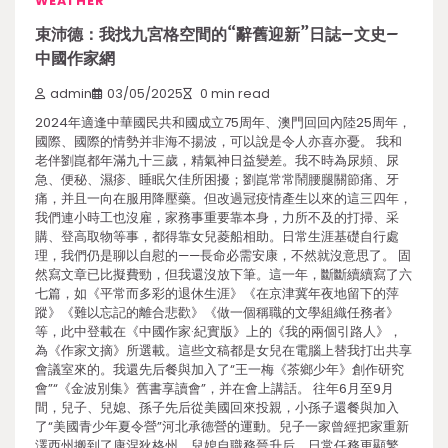
WEATHER
束沛德：我找九宮格空間的“辭舊迎新”日誌–文史–
中國作家網
admin
03/05/2025
0 min read
2024年適逢中華國民共和國成立75周年、澳門回回內陸25周年，
國際、國際的情勢并非海不揚波，可以說是令人亦喜亦憂。 我和
老伴劉崑都年滿九十三歲，精氣神日益變差。我不時為尿頻、尿
急、便秘、濕疹、睡眠欠佳所困擾；劉崑常常鬧腰腿關節痛、牙
痛，并且一向在服用降壓藥。但改過冠疫情產生以來的這三四年，
我們連小時工也沒雇，家務事重要靠本身，力所不及的打掃、采
購、登高取物等事，都得靠女兒菱船相助。日常生涯基礎自行處
理，我們仍是聊以自慰的——長命必需安康，不然就沒意思了。 固
然寫文章已比擬費勁，但我還沒放下筆。這一年，斷斷續續寫了六
七篇，如《平常而多彩的退休生涯》《在京津冀年夜地留下的萍
蹤》《難以忘記的離合悲歡》《做一個稱職的文學組織任務者》
等，此中登載在《中國作家·紀實版》上的《我的兩個引路人》，
為《作家文摘》所選載。這些文稿都是女兒在電腦上替我打出共享
會議室來的。我還先后餐與加入了“王一梅《茶鄉少年》創作研究
會”“《金波別集》舊書享讀會”，并在會上講話。 往年6月至9月
間，兒子、兒媳、孫子先后從美國回來投親，小孫子還餐與加入
了“美國青少年夏令營”河北承德營的運動。兒子一家曾經把家重新
澤西州搬到了康涅狄格州，兒媳自職務晉升后，日常任務更顯繁