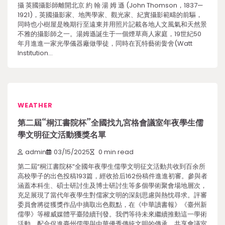
攝 英國攝影師離開北京 約 翰·湯 姆 遜 (John Thomson，1837—
1921)，英國攝影家、地輿學家、觀光家、紀實攝影範疇的前驅，
同時也小樹屋是晚期行至遠東并用照片記載各地人文風氣和天然景
不雅的攝影師之一。湯姆遜誕生于一個煙草商人家庭，19世紀50
年月進進一家光學儀器廠做學徒，同時在瓦特藝術黌舍(Watt
Institution…
WEATHER
第二屆“桐江書院杯”全國找九宮格會議室年夜學生儒
學文明征文活動獲獎名單
admin
03/15/2025
0 min read
第二屆“桐江書院杯”全國年夜學生儒學文明征文活動共收到百余所
高校學子的出色投稿193篇，經收拾后162份稿件進進初審。參與者
涵蓋本科生、碩士研討生及博士研討生等多個學術聚會場地層次，
充足展現了當代年夜學生對儒家文明的深刻思慮與熱忱尋求。評審
委員會將從獲獎作品中摘取出色觀點，在《中華讀書報》《臺州新
儒學》等權威媒體平臺陸續刊發。我們等待未來繼續推動這一學術
活動，配合促進臺州儒學與中華優秀傳統文明的傳承、共享會議室