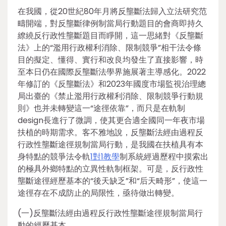
在我國，從20世紀80年月將反壟斷法歸入立法研究范
疇開端，對反壟斷律例制當局行動題目的會商即持久
繚繞反行政性壟斷題目而睜開，這一思緒對《反壟斷
法》上的“濫用行政權利消除、限制競爭”相干法令條
目的擬定、懂得、實行和改良均發生了直接影響，時
至本日仍在國際反壟斷法學界施展著主導感化。2022
年修訂的《反壟斷法》和2023年國度市場監視治理總
局出臺的《禁止濫用行政權利消除、限制競爭行動規
則》也并未轉變這一“途徑依靠”，而只是在軌制
design長進行了微調，使其更合適全國同一年夜市場
扶植的時期需求。客不雅地說，反壟斷法經由過程反
行政性壟斷途徑規制當局行動，是我國在扶植具有本
身特點的競爭法令軌
1對1教學
制系統經過歷程中摸索出
的極具外鄉特點的立異性軌制框架。可是，反行政性
壟斷途徑經歷基本的“後天缺乏”和“后天畸形”，使這一
途徑存在不成防止的局限性，亟待做出轉變。
(一)反壟斷法經由過程反行政性壟斷途徑規制當局行
動的經歷基本