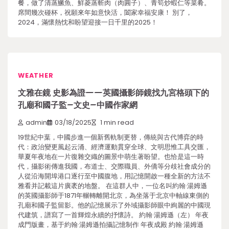
餐，做了清蒸鱖魚、鮮菱蒸斬肉（肉圓子）、青筍炒蝦仁等菜肴。
席間幾次碰杯，祝願來年如意快活，闔家幸福安康！ 別了，
2024，滿懷熱忱和盼望迎接一日千里的2025！
WEATHER
文雅在鏡 史影為證——英國攝影師鏡找九宮格頭下的
孔廟和國子監–文史–中國作家網
admin
03/18/2025
1 min read
19世紀中葉，中國步進一個新舊軌制更替，傳統與古代博弈的時
代：政治變更風起云涌、經濟運動貫穿全球、文明思惟工具交匯，
華夏年夜地在一片復雜交織的圖景中萌生著盼望。也恰是這一時
代，攝影術傳進我國，布道士、交際職員、外僑等分歧社會成分的
人從沿海開埠港口逐行至中國腹地，用記憶開啟一種全新的方法不
雅看并記載這片廣袤的地盤。 在這群人中，一位名叫約翰·湯姆遜
的英國攝影師于1871年輾轉離開北京，為坐落于北京中軸線東側的
孔廟和國子監留影。他的記憶展示了外域攝影師眼中絢麗的中國現
代建筑，譜寫了一首輝煌永續的抒懷詩。 約翰·湯姆遜（左） 年夜
成門版畫，基于約翰·湯姆遜拍攝記憶制作 年夜成殿 約翰·湯姆遜