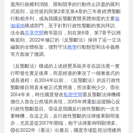
濫用行政權利消除、限制競爭的行動停止詳盡的羅列
式規則，這些規則與第2章至第4章的三年夜經濟壟斷
行動相并列，成為我國反壟斷實體系體例度的主要
瑜
伽場地
構成部門，至于針對行政性壟斷的查詢拜訪、
法令義
共享空間
務等題目，則在第6章、第7章予以簡
略規則。2022年修訂的《反壟斷法》保持了這一立法
編製的全體框架，僅對守法
教學
行動類型和法令義務
等方面做了微調。
《反壟斷法》構成的上述經歷系統并非在該法甫一實
行即發生實足後果，而是經過的事況了一個漸進式的
成長過程：在2014年以前，《反壟斷法》的反行政性
壟斷條目簡直未被正式實用過，所涉案例少少。⑧在
2014年末，時任國度發改
私密空間
委反壟斷法律機構
擔任人曾在公然場所表現，2015年將重點追蹤關心反
行政性壟斷題目。⑨這是我國反行政性壟斷的一次主
要轉機，在這之后，反行政性壟斷的法律後果顯明進
步，尤其是從2017年開端，相干法律案例明顯增多。
⑩在2022年《看法》出臺后，國度市場監視治理總局