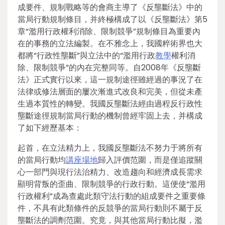
成要件、規制戰略等的會商主導了《反壟斷法》中的
當局行動規制條目，并終極構成了以《反壟斷法》第5
章“濫用行政權利消除、限制競爭”規制條目為重要內
在的事務的立法編製。在不雅念上，我國粹術界也大
都將“行政性壟斷”與立法中的“濫用行政
教學
權利消
除、限制競爭”的內在完整同等。自2008年《反壟斷
法》正式實行以來，這一規制途徑雖經過的事況了在
法律或修法層面的屢次漸進式改良和完美，但從未產
生過本質性的轉變。我國反壟斷法經由過程反行政性
壟斷途徑規制當局行動的機制曾經牢固上去，并構成
了如下經歷基本：
起首，在立法精力上，我國反壟斷法不努力于將所有
的當局行動均
講座場地
歸入評價范圍，而是僅追蹤關
心一部門與現行法治精力、改造趨向和經濟成長需求
顯明背叛的歪曲、限制競爭的行政行動。這便使“濫用
行政權利”成為查處此類守法行動的組成要件之重要條
件，不具有此類條件的反競爭的當局行動則不屬于反
壟斷法的調劑范圍。究竟，與其他當局行動比擬，濫