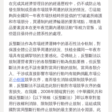
在完成其經濟管理目的的經過歷程中，仍不成防止地
發生限制或歪曲市場競爭周遭的狀況的情況。①這能
夠與全國同一年夜市場扶植時所提倡的“打破處所維護
和市場朋分，買通制約經濟輪迴的要害堵點，增進商
品要素資本在更年夜范圍內通順活動”等精力背叛，這
些題目亟待停止體系性的處理。
反壟斷法作為市場經濟運轉中的基石性法令軌制，對
保護全體公正競爭周遭的狀況、扶植全國同一年夜市
場具有提綱挈領的主要感化。②傳統上，反壟斷法以
規制運營者實行的各類壟斷行動為焦點要務，但反壟
斷法并未也不該舍棄對當局行動的規制。當局各類介
入、干涉或直接影響市場的行動均有能夠搗亂市場公
正
小樹屋
競爭次序，進而發生消除或限制競爭的后
果，反壟斷法不該疏忽此類行動對市場競爭次序的傷
害損失。在我國，2008年開端實行的《中華國民共和
國反壟斷法》(以下簡稱《反壟斷法》)即以專章對濫
用行政權利消除、限制競爭行動停止規制，這組成我
國對當局壟斷行動停止規制的最主要的法令淵源。此