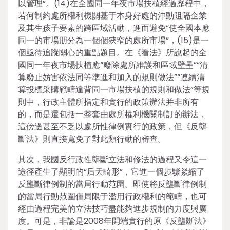
以管理”。(14)在全國同一年夜市場扶植經過歷程中，
若何制約處所權利機關基于本身好處的沖動阻隔企業
及其生孩子要素的跨區域活動，進而避免“使全國本應
同一的市場朋分為一個個狹窄的處所市場”，(15)是一
個亟待追蹤關心的重點題目。在《看法》所說起的全
國同一年夜市場扶植應“廢除處所維護和區域壁壘”“清
算廢止妨害依法同等準進和加入的規則做法”“連續清
算投標采購範疇違背同一市場扶植的規則和做法”等規
則中，行政主體所指定和實行的政策辦法并非所有
的，而是還包括一整套由處所權利機關制訂的辦法，
這傍邊甚至不乏以處所性律例實行的政策，但《反壟
斷法》則直接寬免了對此類行動的審查。
其次，我國反行政性壟斷立法和修法的過程又令這一
途徑產生了顯明的“后天畸形”，它進一個步驟緊縮了
反壟斷律例制的當局行動范圍。即使將反壟斷律例制
的當局行動范圍僅局限于濫用行政權利的範疇，也可
經由過程完美的立法技巧盡能夠進步規制的力度與廣
度。可是，非論是2008年開端實行的原《反壟斷法》