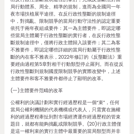
局行動體系、周全、精準的規制，進而為全國同一年
夜市場扶植展平途徑。在反行政性壟斷的規制途徑
中，對搗亂、限制競爭的當局行動守法性的認定重要
依托于兩年夜組成要件：其一為主體要件，即認定哪
些當局主體屬于行政性壟斷的實行者，在反行政性壟
斷規制途徑中，僅將行政主體歸入該要件；其二為客
不雅要件，即認定哪些詳細的當局行動屬于行政性壟
斷的內在客不雅表示，2022年修訂的《反壟斷法》重
要經由過程第5章對相干行動類型停止羅列。而在從反
行政性壟斷到規制國度限制競爭的實際改變中，上述
主體要件和客不雅要件都停止了顯明的改革。
(一)主體要件范疇的改革
公權利的決議計劃和實行經過歷程是一個“束”，任何
當局公權利機關的代表機構或代表人，只需實在施權
利的經過歷程牽扯到對市場經濟運作經過歷程的管束
題目，就都有能夠搗亂或限制競爭。(20)行政主體僅
是這一權利束的實行主體中最重要的當局類型而并非