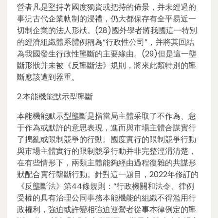
營者凡是堅持著國度獨資或把持的佈景，并未經過的
事況古代企業軌制的浸禮，仍大都保存有全平易近一
切制企業的法人形狀。(28)國外學者將我國這一特別
的經濟組織體系體例稱為“行政性公司”，并將其回結
為我國發生行政性壟斷的主要緣由。(29)但是這一壟
斷形狀并未被《反壟斷法》規則，將來此類特別的壟
斷應該遭到器重。
2.本能機能默示型壟斷
本能機能默示型壟斷是指當局主體采取了不作為、怠
于作為或默許的意思表現，進而與市場主體合謀實行
了搗亂或限制競爭的行動。國度實行的限制競爭行動
與市場主體實行的限制競爭行動并非完整涇渭清楚，
在有些情形下，兩類主體能夠經由過程復雜的共謀形
狀配合實行壟斷行動。針對這一題目，2022年修訂的
《反壟斷法》第44條規則：“行政機關和法令、律例
受權的具有治理公同事務本能機能的組織不得濫用行
政權利，強迫或許變相強迫運營者從事本律例定的壟