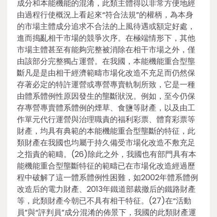
成分和本能機能的混淆，此類主體得以非常方便地經
由過程行使概況上看起來“符合法規”的權柄，為本身
的市場主體成分追求不合法的上風待遇或額定好處，
進而搗亂相干市場的競爭次序。在極端情形下，其他
市場主體甚至有能夠完整被消除在相干市場之外，僅
由該部分完整獨占運營。在我國，本能機能重合型壟
斷凡是是由相干經濟範疇市場化改造不充足而仍然保
存著必定的特許運營或專營專賣軌制所致，它是一種
由體系體例性原因發生的壟斷狀況。例如，至今仍保
存專營專賣體系體例的煙草、食鹽等財產，以及由工
作單元代行運營與治理職責的福利彩票、體育彩票等
財產，均具有典範的本能機能重合型壟斷的特征，此
類財產在我國也均屬于持久備受市場化改造不敷充足
之指責的範疇。(26)除此之外，我國也有部門具有本
能機能重合型壟斷特征的範疇已在市場化改造經過歷
程中破解了這一體系體例性困難，如2002年體系體例
改造后的電力財產、2013年鐵道部裁撤后的鐵路財產
等，此類財產今朝已不具有相干特征。(27)在“活動
員”與“評判員”成分混淆的佈景下，我國的此類財產運