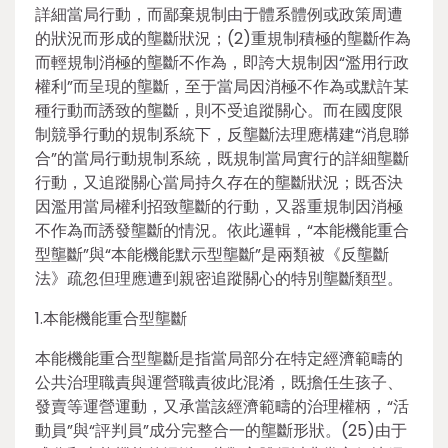
詳細當局行動，而鄙棄規制由于體系體例或政策周遭
的狀況而形成的壟斷狀況；(2)重規制積極的壟斷作為
而輕規制消極的壟斷不作為，即誇大規制因“濫用行政
權利”而呈現的壟斷，至于當局因消極不作為或默許某
種行動而誘致的壟斷，則不受追蹤關心。而在國度限
制競爭行動的規制系統下，反壟斷法理應構建“消息聯
合”的當局行動規制系統，既規制當局實行的詳細壟斷
行動，又追蹤關心當局持久存在的壟斷狀況；既否決
因濫用當局權利招致壟斷的行動，又器重規制因消極
不作為而誘發壟斷的情況。依此邏輯，“本能機能重合
型壟斷”與“本能機能默示型壟斷”是兩類被《反壟斷
法》疏忽但理應遭到親密追蹤關心的特別壟斷類型。
1.本能機能重合型壟斷
本能機能重合型壟斷是指當局部分在特定經濟範疇的
公共治理職責與運營職責彼此混淆，既擔任生孩子、
發賣等運營運動，又承當該經濟範疇的治理權柄，“活
動員”與“評判員”成分完整合一的壟斷形狀。(25)由于