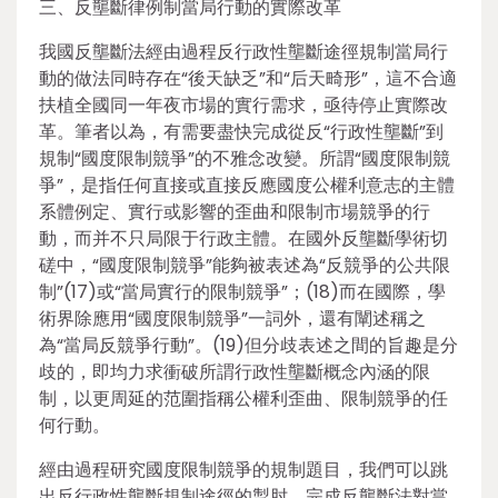
三、反壟斷律例制當局行動的實際改革
我國反壟斷法經由過程反行政性壟斷途徑規制當局行
動的做法同時存在“後天缺乏”和“后天畸形”，這不合適
扶植全國同一年夜市場的實行需求，亟待停止實際改
革。筆者以為，有需要盡快完成從反“行政性壟斷”到
規制“國度限制競爭”的不雅念改變。所謂“國度限制競
爭”，是指任何直接或直接反應國度公權利意志的主體
系體例定、實行或影響的歪曲和限制市場競爭的行
動，而并不只局限于行政主體。在國外反壟斷學術切
磋中，“國度限制競爭”能夠被表述為“反競爭的公共限
制”(17)或“當局實行的限制競爭”；(18)而在國際，學
術界除應用“國度限制競爭”一詞外，還有闡述稱之
為“當局反競爭行動”。(19)但分歧表述之間的旨趣是分
歧的，即均力求衝破所謂行政性壟斷概念內涵的限
制，以更周延的范圍指稱公權利歪曲、限制競爭的任
何行動。
經由過程研究國度限制競爭的規制題目，我們可以跳
出反行政性壟斷規制途徑的掣肘，完成反壟斷法對當