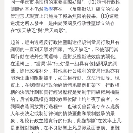
同一年夜市場扶植的重要實際妨礙”。(12)誘刊行政性
壟斷的基本仍然
教學
存在，《反壟斷法》確立的法令
管理形式現實上只施展了極為無限的後果。(13)這種
逆境之所以發生，是由於我國反行政性壟斷立法存
在“後天缺乏”與“后天畸形”。
起首，經由過程反行政性壟斷途徑規制當局行動具有
顯明的一直到天黑才回家。“後天缺乏”，它使部門當
局行動在法外空間運轉，是對反壟斷法效能的弱化。
在邏輯上，“當局”與“行政”是一組具有包括關系的詞
匯，除行政權利外，其他實行公權利的當局行動亦有
能夠歪曲和限制競爭，如主權行動、立法行動等。現
實上，在我國現行政治經濟體系體例框架下，行政權
柄的決議計劃和實行經過歷程是受制于同級權利機關
的，后者退職權范圍和效率位階上均年夜于前者。在
我國改造開放實行過程中，也確切曾普遍存在以處所
人年夜決定或制訂律例的情勢歪曲和限制競爭的景
象，相較行政主體實行的行動，此類壟斷“在效率上凡
是更難以撼動，在不良影響上凡是涉及面更廣、更難