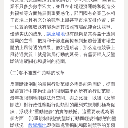
業不只多少數字宏大，並且在市場經濟運轉和促進公
共福祉等方面施展側重要感化，部門國有企業已在相
干市場上具有充分的競爭上風甚至市場安排位置，這
一位置的獲取既有能夠是其按照市場紀律合法競爭、
優越劣汰的成果，
講座場地
也有能夠是其得益于遭到
當局的主導、把持和干涉進而掠奪到超越普通市場主
體的上風待遇的成果。假如是后者，那么這種競爭上
風待遇實質上就是當局行動的延長，有需要歸入反壟
斷法追蹤關心和規制的范圍。
(二)客不雅要件范疇的改革
反壟斷律例制的當局行動范疇必需盡能夠周延，從而
涵蓋實行中能夠歪曲和限制競爭的所有的行動范疇，
最年夜限制地削減法外空間。與之比擬，以後《反壟
斷法》對行政性壟斷行動類型的羅列式規則則極為促
狹，浮現出“重動輕靜”的實際缺憾。這重要表現為兩
個方面：(1)重規制靜態的壟斷行動而輕規制靜態的壟
斷狀況，
教學場地
即側重處置搗亂和限制競爭的某類