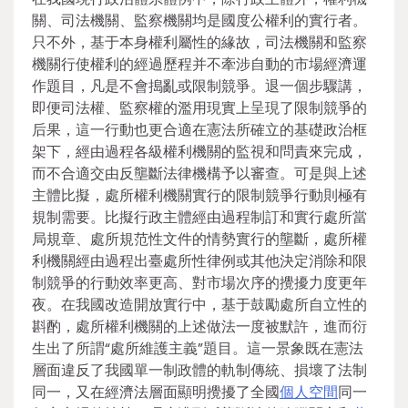
關、司法機關、監察機關均是國度公權利的實行者。
只不外，基于本身權利屬性的緣故，司法機關和監察
機關行使權利的經過歷程并不牽涉自動的市場經濟運
作題目，凡是不會搗亂或限制競爭。退一個步驟講，
即便司法權、監察權的濫用現實上呈現了限制競爭的
后果，這一行動也更合適在憲法所確立的基礎政治框
架下，經由過程各級權利機關的監視和問責來完成，
而不合適交由反壟斷法律機構予以審查。可是與上述
主體比擬，處所權利機關實行的限制競爭行動則極有
規制需要。比擬行政主體經由過程制訂和實行處所當
局規章、處所規范性文件的情勢實行的壟斷，處所權
利機關經由過程出臺處所性律例或其他決定消除和限
制競爭的行動效率更高、對市場次序的攪擾力度更年
夜。在我國改造開放實行中，基于鼓勵處所自立性的
斟酌，處所權利機關的上述做法一度被默許，進而衍
生出了所謂“處所維護主義”題目。這一景象既在憲法
層面違反了我國單一制政體的軌制傳統、損壞了法制
同一，又在經濟法層面顯明攪擾了全國
個人空間
同一