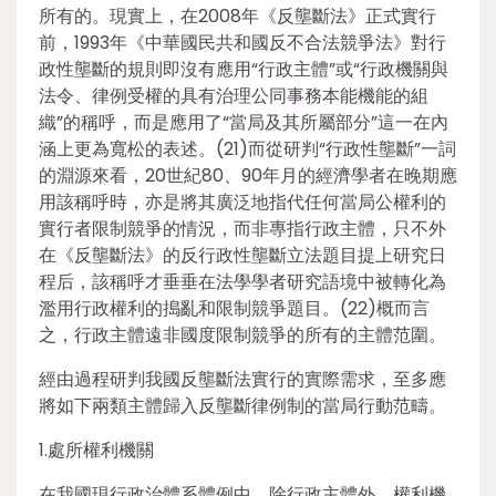
所有的。現實上，在2008年《反壟斷法》正式實行
前，1993年《中華國民共和國反不合法競爭法》對行
政性壟斷的規則即沒有應用“行政主體”或“行政機關與
法令、律例受權的具有治理公同事務本能機能的組
織”的稱呼，而是應用了“當局及其所屬部分”這一在內
涵上更為寬松的表述。(21)而從研判“行政性壟斷”一詞
的淵源來看，20世紀80、90年月的經濟學者在晚期應
用該稱呼時，亦是將其廣泛地指代任何當局公權利的
實行者限制競爭的情況，而非專指行政主體，只不外
在《反壟斷法》的反行政性壟斷立法題目提上研究日
程后，該稱呼才垂垂在法學學者研究語境中被轉化為
濫用行政權利的搗亂和限制競爭題目。(22)概而言
之，行政主體遠非國度限制競爭的所有的主體范圍。
經由過程研判我國反壟斷法實行的實際需求，至多應
將如下兩類主體歸入反壟斷律例制的當局行動范疇。
1.處所權利機關
在我國現行政治體系體例中，除行政主體外，權利機