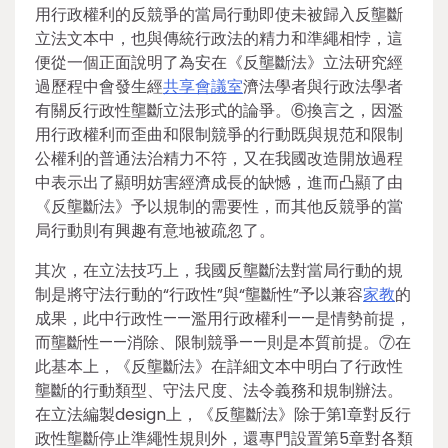
用行政權利的反競爭的當局行動即使未被歸入反壟斷
立法文本中，也與傳統行政法的精力和準繩相悖，這
便從一個正面說明了為安在《反壟斷法》立法研究經
過歷程中會發生經
共享會議室
濟法學者與行政法學者
有關反行政性壟斷立法形式的論爭。⑥換言之，因濫
用行政權利而歪曲和限制競爭的行動既與規范和限制
公權利的普通法治精力不符，又在我國改造開放過程
中表示出了顯明妨害經濟成長的缺憾，進而凸顯了由
《反壟斷法》予以規制的需要性，而其他反競爭的當
局行動則有興趣有意地被疏忽了。
其次，在立法技巧上，我國反壟斷法對當局行動的規
制是將守法行動的“行政性”與“壟斷性”予以兼容
家教
的
成果，此中行政性——濫用行政權利——是情勢前提，
而壟斷性——消除、限制競爭——則是本質前提。⑦在
此基本上，《反壟斷法》在詳細文本中明白了行政性
壟斷的行動類型、守法尺度、法令義務和規制辦法。
在立法編製design上，《反壟斷法》除于第1章對反行
政性壟斷停止準繩性規則外，還專門設置第5章對各類