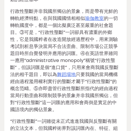
行政性壟斷并非我國所獨佔的景象，而是帶有光鮮的
轉軌經濟特點，在與我國國情相相似
瑜伽教室
的一切
轉軌國度中，都是一個比擬廣泛甚至嚴重的社會題
目。③可是，“行政性壟斷”一詞卻具有濃重的外鄉
性，它是我國粹者在改造開放經過歷程中，用來測驗
考試剖析息爭決當局不合法歪曲、限制市場公正競爭
題目時所自覺發明并應用的詞匯。④在英語世界雖同
一應用“administrative monopoly”稱號“行政性壟
斷”，但該詞匯是個“進口貨”，只用來會商我國反壟斷
法的相干題目，即以為
舞蹈場地
只要我國的當局機構
經由過程濫用權利實行的壟斷才屬于“行政性壟斷”的
概念范疇。⑤亦即盡管行政性壟斷所指代的經由過程
當局行動歪曲和限制競爭的景象并非我國所獨佔，但
對“行政性壟斷”這一詞匯的應用和會商倒是實足的中
國語境內的獨佔景象。
“行政性壟斷”一詞雖從未正式進進我國與反壟斷有關
的立法文本，但我國粹術界對該詞匯內在、特征、組