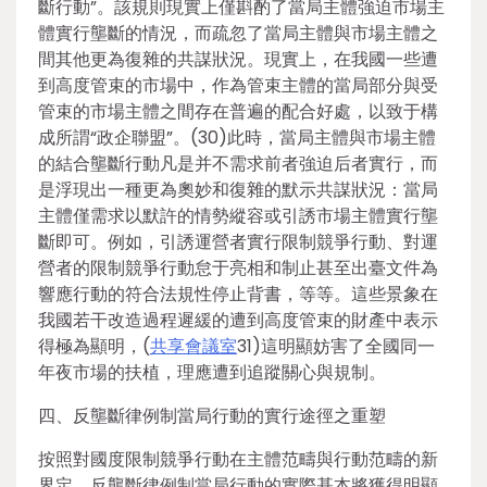
斷行動”。該規則現實上僅斟酌了當局主體強迫市場主
體實行壟斷的情況，而疏忽了當局主體與市場主體之
間其他更為復雜的共謀狀況。現實上，在我國一些遭
到高度管束的市場中，作為管束主體的當局部分與受
管束的市場主體之間存在普遍的配合好處，以致于構
成所謂“政企聯盟”。(30)此時，當局主體與市場主體
的結合壟斷行動凡是并不需求前者強迫后者實行，而
是浮現出一種更為奧妙和復雜的默示共謀狀況：當局
主體僅需求以默許的情勢縱容或引誘市場主體實行壟
斷即可。例如，引誘運營者實行限制競爭行動、對運
營者的限制競爭行動怠于亮相和制止甚至出臺文件為
響應行動的符合法規性停止背書，等等。這些景象在
我國若干改造過程遲緩的遭到高度管束的財產中表示
得極為顯明，(
共享會議室
31)這明顯妨害了全國同一
年夜市場的扶植，理應遭到追蹤關心與規制。
四、反壟斷律例制當局行動的實行途徑之重塑
按照對國度限制競爭行動在主體范疇與行動范疇的新
界定，反壟斷律例制當局行動的實際基本將獲得明顯