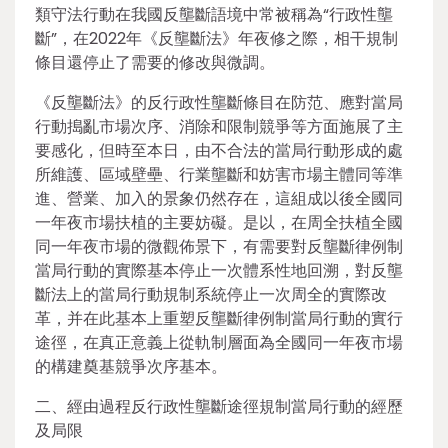
類守法行動在我國反壟斷語境中常被稱為“行政性壟
斷”，在2022年《反壟斷法》年夜修之際，相干規制
條目還停止了需要的修改與微調。
《反壟斷法》的反行政性壟斷條目在防范、應對當局
行動搗亂市場次序、消除和限制競爭等方面施展了主
要感化，但時至本日，由不合法的當局行動形成的處
所維護、區域壁壘、行業壟斷和妨害市場主體同等準
進、營業、加入的景象仍然存在，這組成以後全國同
一年夜市場扶植的主要妨礙。是以，在周全扶植全國
同一年夜市場的微觀佈景下，有需要對反壟斷律例制
當局行動的實際基本停止一次體系性地回溯，對反壟
斷法上的當局行動規制系統停止一次周全的實際改
革，并在此基本上重塑反壟斷律例制當局行動的實行
途徑，在真正意義上從軌制層面為全國同一年夜市場
的構建奠基競爭次序基本。
二、經由過程反行政性壟斷途徑規制當局行動的經歷
及局限