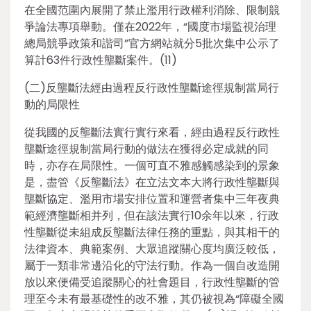
在全國范圍內展開了禁止濫用行政權利消除、限制競
爭論法專項舉動。僅在2022年，“國度市場監視治理
總局競爭政策和諧司”官方網站就分5批次集中公示了
算計63件行政性壟斷案件。(11)
(二)反壟斷法經由過程反行政性壟斷途徑規制當局行
動的局限性
從我國的反壟斷法實行實行來看，經由過程反行政性
壟斷途徑規制當局行動的做法在獲得必定成就的同
時，亦存在局限性。一個可直不雅感觸感染到的景象
是，盡管《反壟斷法》在立法文本大將行政性壟斷與
壟斷協定、濫用市場安排位置和運營者集中三年夜典
範經濟壟斷相并列，但在該法實行10余年以來，行政
性壟斷從未組成反壟斷法律任務的重點，與其相干的
法律資本、典範案例、大眾追蹤關心度均廣泛較低，
屬于一類非常邊沿化的守法行動。作為一個自改造開
放以來便備受追蹤關心的社會題目，行政性壟斷的管
理至今未有最基礎性的改不雅，其仍被視為“障礙全國