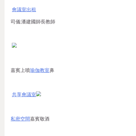
會議室出租
司儀:潘建國師長教師
嘉賓上噴
瑜伽教室
鼻
共享會議室
私密空間
嘉賓敬酒