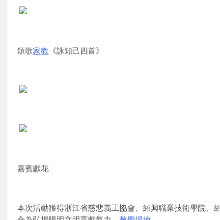
頌歌
家教
《詠知己四首》
嘉賓獻花
本次活動獲得浙江省慈悲義工協會、紹興職業技術學院、
合為弘揚陽明文明貢獻氣力。
教學場地