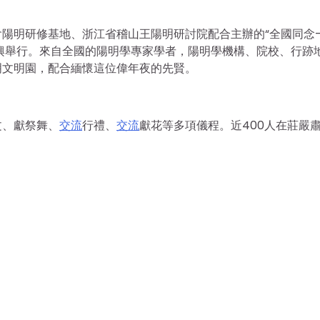
會陽明研修基地、浙江省稽山王陽明研討院配合主辦的“全國同念
紹興舉行。來自全國的陽明學專家學者，陽明學機構、院校、行跡
明文明園，配合緬懷這位偉年夜的先賢。
文、獻祭舞、
交流
行禮、
交流
獻花等多項儀程。近400人在莊嚴