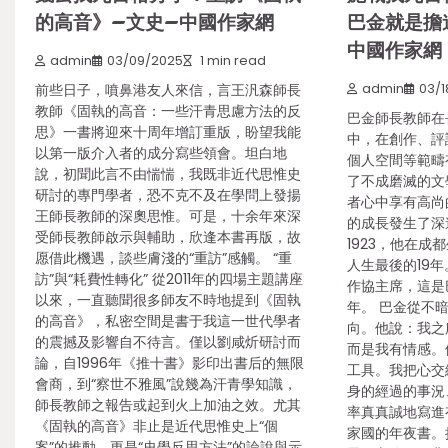
的高音》–文史–中國作家網
巴金就是擔
中國作家網
admin
03/09/2025
1 min read
前些日子，噴鼻港友人來信，言王汎森師長
admin
03/1
教師《固執的高音：一些汗青思慮方法的反
巴金師長教師在
思》一書將迎來十周年增訂重版，盼望我能
中，在創作、評
以第一版介入者的成分寫些領會。坦白地
個人空間等範疇
說，初聞此言不由惴惴，我既非近代思惟史
了不成磨滅的文
研討的專門學者，恐不克不及在學問上發揚
者心中享有高尚
王師長教師的深奧思惟。可是，十余年來深
的成長發生了深遠
受師長教師啟示與輔助，欣逢本書再版，故
1923，他在
愿借此機遇，談些膚淺的“重訪”感觸。 “重
人生最後的19年。
訪”與“耗費性轉化” 從2011年的四場主題講座
作協主席，這是
以來，一直聽聞很多師友不時地提到《固執
年。 巴金從不
的高音》，私密空間是書于我這一世代學者
向。他說：我之
的震撼及影響自不待言。僅以劉咸炘研討而
而是我有情感。
論，自1996年《推十書》影印出書后的無限
工具。我把心交
會商，到“察世不雅風”說幾為汗青學知識，
身的經過的事況
師長教師之報告或起到火上加油之效。尤其
率真真誠地寫進
《固執的高音》非止是近代思惟史上“個
家國的年夜書。
案”的推動，更是“史學反思方法”的論說與示