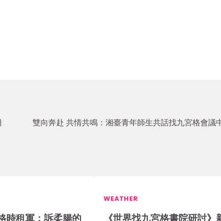
網
雙向奔赴 共情共鳴：湘臺青年師生共話找九宮格會議
WEATHER
格時租軍：訴柔腸的
《世界找九宮格書院研討》