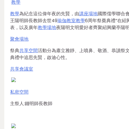
教學
教學
為紀念這位偉年夜的先賢，由
講座場地
國際儒學聯合
王陽明師長教師去世49
瑜伽教室
教學
6周年祭奠典禮”在
表，以及廣年
教學場地
夜陽明文明愛好者齊聚紹興蘭亭陽
聚會場地
祭典
共享空間
活動分為肅立雅靜、上噴鼻、敬酒、恭讀祭
典禮中追思先賢，啟迪心性。
共享會議室
私密空間
主祭人:錢明師長教師