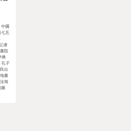
：中國
租七五
穌
（記者
界書院
學傳
。孔子
國民出
場地書
袁汝旭
供圖