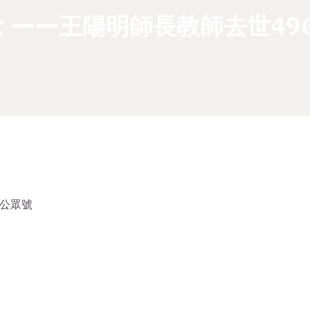
 ——王陽明師長教師去世49
信公眾號