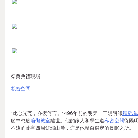
祭奠典禮現場
私密空間
“此心光亮，亦復何言。”496年前的明天，王陽明師
舞蹈場
船中忽然
瑜伽教室
離世。他的家人和學生遵
私密空間
從陽
不遠的蘭亭四周鮮蝦山麓，這是他親自選定的長眠之所。