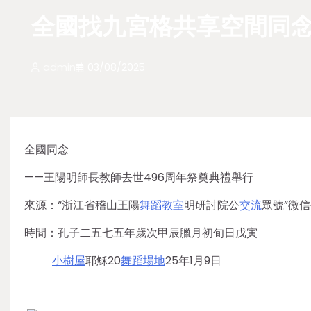
全國找九宮格共享空間同念
admin
03/08/2025
全國同念
——王陽明師長教師去世496周年祭奠典禮舉行
來源：“浙江省稽山王陽
舞蹈教室
明研討院公
交流
眾號”微
時間：孔子二五七五年歲次甲辰臘月初旬日戊寅
小樹屋
耶穌20
舞蹈場地
25年1月9日