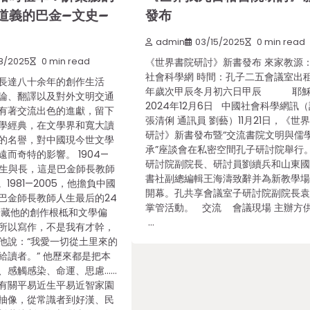
道義的巴金–文史–
發布
admin
03/15/2025
0 min read
8/2025
0 min read
《世界書院研討》新書發布 來家教源
社會科學網 時間：孔子二五會議室出
長達八十余年的創作生活
年歲次甲辰冬月初六日甲辰 耶
論、翻譯以及對外文明交通
2024年12月6日 中國社會科學網訊
有著交流出色的進獻，留下
張清俐 通訊員 劉藝）11月21日，《世
學經典，在文學界和寬大讀
研討》新書發布暨“交流書院文明與儒
的名譽，對中國現今世文學
承”座談會在私密空間孔子研討院舉行
而奇特的影響。 1904—
研討院副院長、研討員劉續兵和山東
成都生與長，這是巴金師長教師
書社副總編輯王海濤致辭并為新教學
1981—2005，他擔負中國
開幕。孔共享會議室子研討院副院長
巴金師長教師人生最后的24
掌管活動。 交流 會議現場 主辦方
暗藏他的創作根柢和文學偏
…
所以寫作，不是我有才幹，
他說：“我愛一切從土里來的
給讀者。” 他歷來都是把本
、感觸感染、命運、思慮……
有關平易近生平易近智家園
抽像，從常識者到好漢、民