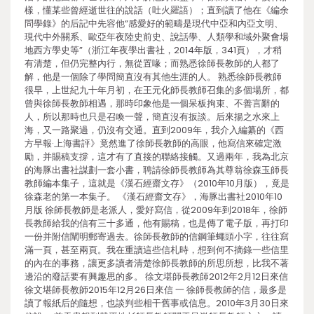
樣，懂某些曾經逝世往的說話（吐火羅語）；直到讀了他在《編余
問學錄》的后記中先容他“感愛好的範疇是現代中亞和內亞文明、
現代中外關系、歐亞年夜陸史前史、說話學、人類學和域外聚會場
地西方學史等”（浙江年夜學出書社，2014年版，341頁），才稍
有清楚，但仍完整內行，無從置喙；而熟悉徐師長教師的人都了
解，他是一個除了學問簡直沒有其他生涯的人。 熟悉徐師長教師
很早，上世紀九十年月初，在王元化師長教師召集的多個場所，都
曾與徐師長教師相遇，那時印象他是一個呆板拘束、不善言辭的
人，所以那時也只是召喚一聲，簡直沒有扳談。后來揚之水來上
海，又一路聚過，仍沒有交通。直到2009年，我介入編纂的《西
方早報·上海書評》竟然進了徐師長教師的高眼，他寫信來確定激
勵，并賜稿支撐，這才有了直接的聯絡接觸。又過兩年，我為北京
的海豚出書社謀劃一套小書，聘請徐師長教師為其尊翁徐森玉師長
教師編本集子，這就是《漢石經齋文存》（2010年10月版），竟是
徐森老的第一本集子。 《漢石經齋文存》，海豚出書社2010年10
月版 徐師長教師是老派人，愛好寫信，從2009年到2018年，徐師
長教師給我的信有三十多通，他有賜稿，也是傳了電子版，再打印
一份并附信闡明郵寄過去。徐師長教師的信鋼筆蠅頭小字，往往寫
滿一頁，甚至兩頁。我在重讀這些信札時，想到何不摘錄一些信里
的內在的事務，讓更多讀者清楚徐師長教師的所思所想，比我不著
邊沿的廢話要有興趣思的多。 徐文堪師長教師2012年2月12日來信
徐文堪師長教師2015年12月26日來信 一 徐師長教師的信，最多是
讀了報紙后的隨想，也談判些相干舊事或信息。2010年3月30日來