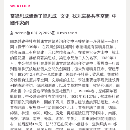
WEATHER
當梁思成錯過了梁思成–文史-找九宮格共享空間-中
國作家網
admin
03/12/2025
0 min read
圖為營建學社在川康古建筑查詢拜訪中考核的第一座漢闕——高頤
闕（攝于1939年） 在四川劍閣縣與閬中市接壤處有個噴鼻沉鎮，
噴鼻沉鎮上有座始建于元代的噴鼻沉寺。在噴鼻沉寺左山中丁袱上
的題記里，赫然寫著梁思成、梁思永兄弟二人的名字。 1939年11
月，中公營造學社在展開川康古建筑查詢拜訪途中，梁思成一行曾
到過噴鼻沉鎮地點個人空間的劍閣縣，但未到過噴鼻沉寺。營建學
社于1930年2月在北平允式創建，朱啟鈐任社長，梁思成、劉敦楨
分辨擔負法度共享空間、文獻組的主任。學社重要從事現代建筑實
例的查詢拜訪、研討和測繪，以及文獻材料彙集、收拾和研討，編
纂出書《中公營造學瑜伽教室社匯刊》。 1938年春，歷經兩年戰
亂輾轉，中公營造學社在昆明復社。1939年8月27日，營建學社冒
著頭頂的飛機轟炸，開啟了四川、西康古建筑查詢拜訪運動。本次
查詢拜訪，梁思成一行沿川陜公路北上，查詢拜訪了廣漢、德陽、
綿陽、梓潼、劍閣、昭化、廣元，再順嘉陵江而下到閬中、南部、
蓬安、渠縣、南充、蓬溪、遂寧、年夜足，由重慶回到昆明龍頭
村，前后歷時173天，訪問了巴山蜀水35個縣市，查詢拜訪730多
處漢闕、崖墓、摩崖石刻、寺院、祠廟、塔剎等古建筑、古遺址，