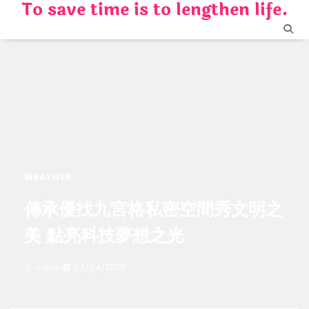
To save time is to lengthen life.
Skip
to
content
WEATHER
傳承優找九宮格私密空間秀文明之
美 點亮科技夢想之光
admin
03/04/2025