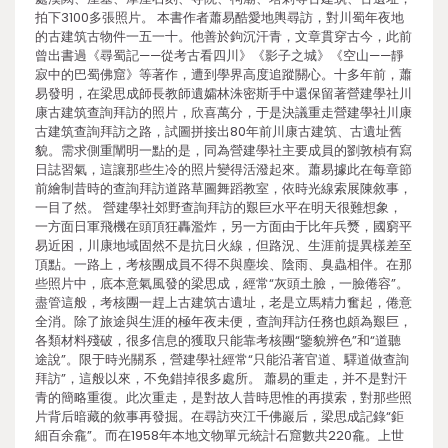
拍下3100多張照片。 本書作者蕭易酷愛地輿尋訪，對川蜀年夜地
的古建筑古物件一五一十。他善於鉤沉汗青，文章貫穿古今，此前
曾出書過《尋蜀記——從考古看四川》《影子之城》《空山——靜
寂中的巴蜀佛窟》等著作，遭到學界高度追蹤關心。十多年前，蕭
易發明，在梁思成師長教師遺孀林洙密斯手中還保留著營建學社川
康古建筑查詢拜訪的照片，欣喜萬分，于是決議重走營建學社川康
古建筑查詢拜訪之路，試圖拼接出80年前川康古建筑、古遺址舊
貌。需求側重闡明一點的是，同為營建學社主要成員的劉敦楨有寫
日誌習氣，這讓那些生冷的照片變得活潑起來。蕭易據此在每章節
前繪制昔時的查詢拜訪道路草圖舞蹈教室，依時光線索展陳敘事，
一目了然。 營建學社郊野查詢拜訪的艱巨水平在明天很難想象，
一方面日軍飛機在頭頂狂轟濫炸，另一方面由于比年兵燹，國窮平
易近困，川康地域固然不是抗日火線，但路況、生涯前提異樣差至
頂點。一路上，考核團成員不得不與塵埃、陰雨、臭蟲相伴。在那
些照片中，底本意氣風發的梁思成，經常“灰頭土臉，一臉倦容”。
盡管這般，考核團一趕上古建筑古遺址，老是立馬精力奮起，倦意
全消。除了旅途與生涯的極年夜未便，查詢拜訪任務也頗為艱巨，
各類材料殘破，很多信息的獲取只能靠考核團“鑒貌辨色”和“道聽
途說”。限于時光關系，營建學社經常“只能沿著官道、驛道做查詢
拜訪”，這般以來，不免錯掉很多處所。 蕭易的重走，并不是對汗
青的簡略重復。此次重走，是對故人昔時思惟的再摸索，對那些照
片背后暗藏的敘事再發掘。在尋訪夾江千佛巖后，梁思成記錄“鉅
細百余龕”。而在1958年本地文物單元統計石窟數共220龕。上世