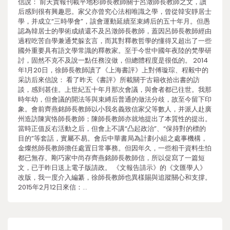
信說： 前天貴報刊載平地杉師長教師關于呂澂師長教師之文，讀
后感到很有興趣思。家父亦曾究心法相唯識之學，曾從韓安靜居士
學，并成立“三時學會”，該會運動延續至束縛后的五十年月。但愚
認為韓居士的學術成績還不及呂澂師長教師，蓋因呂師長教師經由
過程吃苦自學兼通梵躲玄言，而其對釋教哲學的懂得又超出了一些
國外重要具有語文學常識的釋教家。至于今世中國年夜陸的梵學研
討，固然不克不及說一點任務沒做，但總體程度是很低的。 2014
年1月20日，徐師長教師讀了《上海書評》上對傅璇琮、程毅中的
采訪后來信說： 看了昨天《書評》所載關于古籍收拾出書的訪
談，感到甚佳。上世紀五十年月那次會議，與會者都已往世。我那
時年幼，但會議的開法等與束縛后普通的做法分歧，故至今留下印
象。會前齊燕銘師長教師以小我名義致信家父等數人，并派人赴廣
州造訪陳寅恪師長教師；陳師長教師亦就地提出了本質性的提出。
當時正值反右活動之后，但會上不講“凸起政治”、“保持對的標的
目的”等套話，實屬不易。會后中華書局為計劃小組之處事機構，
金燦然師長教師擔任處置日常事務。但因年久，一些相干資料生怕
都已無存。剛巧家中尚存齊燕銘師長教師信，所以促寫了一篇短
文，已于昨日送上電子版請政。 《文報告請示》的《文匯學人》
改版，我一度介入編纂，徐師長教師也異樣賜與追蹤關心和支撐。
2015年2月12日來信：…