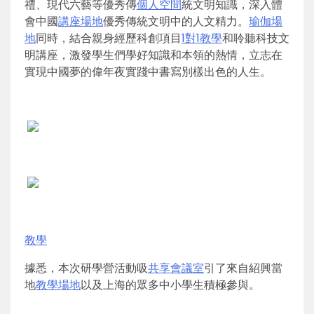
禮、現代六藝等優秀傳
個人空間
統文明知識，深入體
會中國
講座場地
優秀傳統文明中的人文精力。
瑜伽場
地
同時，結合親身經歷科創項目
1對1教學
和聆聽科技文
明講座，激發學生們學好知識和本領的熱情，立志在
實現中國夢的偉年夜實踐中書寫別樣出色的人生。
教學
據悉，本次研學營活動吸
共享會議室
引了來自紹興當
地
教學場地
以及上海的眾多中小學生積極參與。