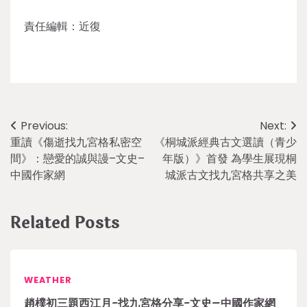
責任編輯：近復
Post
Previous:
Next:
重讀《傷逝找九宮格私密空
《桐城派經典古文選讀（青少
navigation
間》：戀愛的誠與謾–文史–
年版）》首發 為學生展現桐
中國作家網
城派古文找九宮格共享之美
Related Posts
WEATHER
趙樸初三題西江月-找九宮格分享-文史–中國作家網