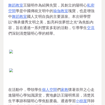
舞蹈教室
王陽明作為紹興先賢，其創立的陽明心
私密
空間
學是中國傳統文明中的
瑜伽教室
瑰寶，也是增強
中
舞蹈教室
國人文明自負的主要源泉。本次研學營
以“傳承優秀文明之美，點亮科技夢想之光”為焦點內
容，旨在通過一系列豐富多彩的活動，引導學生
交流
們深刻清楚陽明心學的精華。
在活動中，帶領學生
個人空間
們
家教
懷著崇拜之心走
進陽明心學知識課堂，實地參訪王陽明舊居，清楚其
生平事跡和陽明心學焦點要義。通過學習
小樹屋
拜師