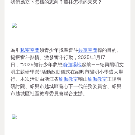
我們應立下怎樣的志向？嚮往怎樣的未來？
為引
私密空間
領青少年找準奮斗
共享空間
標的目的、
提振奮斗熱情、激發奮斗行動，2025年1月17
日，“2025知行少年夢想
瑜伽場地
起航——紹興陽明文
明主題研學營”活動啟動儀式在紹興市陽明小學盛大舉
行。本次活動由浙江省
瑜伽教室
稽山
瑜伽教室
王陽明
研討院、紹興市越城區關心下一代任務委員會、紹興
市越城區社區教導委員會聯合主辦。