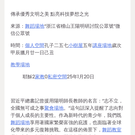
傳承優秀文明之美 點亮科技夢想之光
來源：
舞蹈場地
“浙江省稽山王陽明研討院公眾號”微
信公眾號
時間：
個人空間
孔子二五七
小樹屋
五年
講座場地
歲次
甲辰臘月廿一日己丑
教學場地
耶穌2
家教
0
私密空間
25年1月20日
習近平總書記曾援用陽明師長教師的名言：“志不立，
全國無可成之事
聚會場地
。”這句話深入提醒了志向對
于個人成長的主要性。作為新時代的青少年，我們既
舞蹈場地
享用著國家繁榮富強的庇護，也面臨著全球
化帶來的多元復雜挑戰。在這樣的佈景下，
舞蹈教室