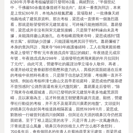
紀80年月學者考核編號卻只發明162龕，兩絕對比，“半個世紀
中，千佛巖50余龕造像曾經不知去向”。顛末一番查詢拜訪，本來
是上世紀60年月，本地為扶植氮肥廠，當場取材，一批佛像天經
地義地成了建筑原資料。那次考核，梁思成一直懷有一個激烈愿
看，那就是盼望發明宋元建筑遺址，可終極只能抱憾而回。蕭易發
明，梁思成并非沒有與宋元建筑接觸，只是限于材料緣由未及考
據，未能識得廬山真臉孔。在考核峨眉飛來寺時，梁思成感到“隱
有古風”，卻因缺少證據，只能謹嚴地將其回于明代。蕭易彌補了
本身的查詢拜訪，飛來寺“1983年維護修繕時，工人在飛來殿前檐
角梁上發明了帶有‘元年夜德戊戌年’題記的鐵釘。年夜德是元成宗
年號，年夜德戊戌為1298年，這個發明也將飛來殿的年月拉回到
了元代”。由此可見，營建學社的嚴謹治學立場令人敬仰。再者，
命運并紛歧定會眷顧那些勤懇和盡力的人，異樣的當面錯過在后來
的考核中依然時有產生，只是限于信息缺乏閉塞，考核團一直并不
知情。例如在考核梓潼七曲山文昌帝君祖庭時，梁思成他們最基礎
不曾預感到“公路對面還有座元代盤陀殿”。 蕭易重走后發明，“除
了飛來寺在峨眉城邊，四川已發明的宋元建筑年夜多地處荒原田
疇，且以家廟為主，這才幹熬過王朝變遷與歲月流逝。顯然，營建
學社行動促的考核，并不克不及籠罩四川廣袤的地盤”。文頭提到
的噴鼻沉寺由於與考核道路相隔甚遠，固然1939年11月，梁思成、
劉敦楨一行確曾到過四川劍閣縣，但與近在天涯的噴鼻沉寺仍然當
面錯過。至于丁袱上題記里的名字，只是汗青上的一次風趣偶合。
汗青就是這么風趣，噴鼻沉寺的扶植主人們“怎么都不會想到，
700多年后，會有個同名的年青人在蜀地尋覓宋元建筑；而梁思成