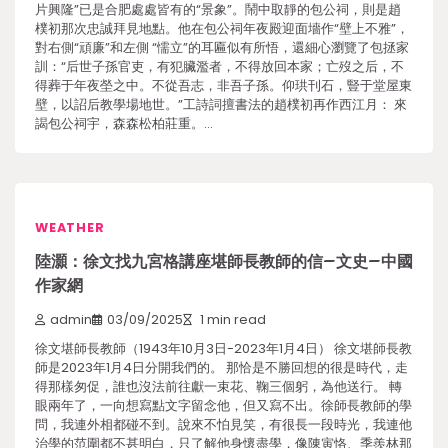
片興隆”已是合肥處處皆有的“景象”。鬧中取靜的包公祠，則是趙
樸初那次忠誠拜見地點。他在包公祠年夜殿迎面墻作“壁上不雅”，
對右側“頑廉”和左側 “懦立”的耳匾似有所悟，還細心瀏覽了包拯家
訓：“后世子孫官吏，有犯臟濫者，不得放回本家；亡歿之后，不
得葬于年夜塋之中。不從吾志，非吾子孫。仰珙刊石，豎于堂屋東
壁，以詔后教學場地世。”工詩詞擅書法的趙樸初再作西江月： 來
謁包公祠宇，森森松柏莊重。…
WEATHER
陸灝：徐文找九宮格講座堪師長教師的信–文史–中國
作家網
admin
03/09/2025
1 min read
徐文堪師長教師（1943年10月3日-2023年1月4日） 徐文堪師長教
師是2023年1月4日分開我們的。 那恰是不勝回想的很是時代，走
得那樣匆促，誰也沒法前往獻一束花、鞠三個躬，為他送行。 轉
眼兩年了，一向想寫點文字留念他，但又寫不出。徐師長教師的學
問，我連外相都碰不到。說來不怕見笑，有很長一段時光，我連他
治學的范圍都不甚明白，只了解他身懷盡學，像陳寅恪、季羨林那