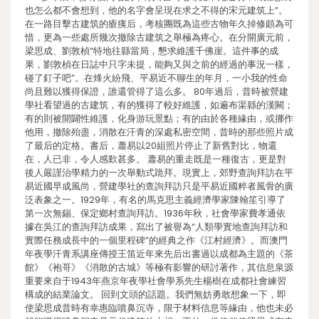
也怎么都不會想到，他的名字會呈現在求之不得的宋元建筑上”。
在一路目擊古建筑的瘡痍后，考核團既為這些古物年久掉修頗為可
惜，更為一些處所幾次撤除古建筑之舉極為疼心。在分開廣元前，
梁思成、劉敦楨“特地往縣當局，懇求維護千佛崖。這件事的成
果，劉敦楨在日誌中只字未提，能夠又與之前的經過的事況一樣，
碰了釘子吧”。在烽火紛飛、平易近不聊生的年月，一小我的性命
尚且難以獲得保證，誰還管得了這么多。 80年過后，昔時被營建
學社看望過的古建筑，有的獲得了較好維護，如遍布渠縣的漢闕；
有的則被開闢性維護，化身游玩景點；有的由於各種緣由，或挪作
他用，撤除殆盡，消散在汗青的深處私密空間，昔時的那些照片成
了最后的定格。書后，蕭易以20組照片停止了新舊對比，物還
在，人已非，令人感歎甚多。 蕭易的重走既是一種復古，更是對
後人嚴謹治學精力的一次舉動式跪拜。現實上，郊野查詢拜訪在平
易近國早成風尚，營建學社的查詢拜訪只是平易近國粹者風骨的廣
泛表象之一。1929年，有名的馬克思主義經濟學家陳翰笙引導了
第一次無錫、保定鄉村查詢拜訪。1936年秋，社會學家費孝通依
據在吳江的查詢拜訪成果，寫出了被譽為“人類學實地查詢拜訪和
實際任務成長中的一個里程碑”的經典之作《江村經濟》。而澳門
年夜學汗青系講座傳授王笛近年來先后出書過以成都為主題的《茶
館》《袍哥》《消散的古城》等極有影響的研討著作，其信息泉源
重要來自于1943年燕京年夜學社會學系先生楊樹在成都社會練習
構成的結業論文。 回到文頭的話題。我們無妨勇敢想象一下，即
使梁思成昔時有幸惠臨噴鼻沉寺，限于材料信息等緣由，他也未必