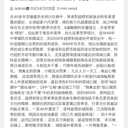
admin
03/24/2025
0 min read
在40多年安徽處所史研討任務中，筆者對趙樸初家族史料有著濃
重的愛好。太湖趙家六代筆墨，傳到第六代趙榮續這里，他少時隨
母住在太湖寺前1對1教學河老宅，8歲離鄉到安慶隨父，并進學更
名“樸初”，后結業于東吳年夜學，持久從事梵學研討。 從1949年
中華國民共和國成立，到2000年趙樸初病逝的半個世紀中，他一
向追蹤關心合肥的扶植和成長。1990年10月初，他以全國政協副主
席的成分來合肥觀察，安徽省和合肥市政協同道全部旅程陪伴。時
代他對市容市貌印象深入，尤其盛贊環護城河建起的環城公園，那
時是全國獨一。游覽后他在稻噴鼻樓國賓館興高采烈地展紙揮毫：
舊日城墻百仞，今朝花木千重； 巧將年夜邑納園中，妙顯公輸感
化。 飛禽走獸群像，小橋流水西東； 九分人力一天工，喚起心機
萬種。 這首調寄西江月，贊揚合肥國民在宋小樹屋代城墻輪廓基
本上年夜範圍植樹造林，建起周長8700米的環城公園，使得“城在
園中”“園在城中”。詞中“公輸”象征能工巧匠，“飛禽走獸”指公園西
區掩映在“花木千重”中的系列植物雕塑。 回到1950年，那時皖北
發洪流，趙樸初曾以華東軍政委員會生舞蹈場地孩子救災委員會副
主任的職務，離開合肥與皖北區黨委書記曾希圣、行署主任黃巖談
判賑災事宜。一晃40年曩昔了，昔時破舊的城隍廟，已演變為繁
華的商場。閱讀后他就地書題《西江月·城隍廟商場》： 四十年前
茶館，談判記與曾黃； 花生瓜子兩籃裝，破桌昏燈共嘗。 本日雕
花樓上，窗明幾凈茶噴鼻； 城隍廟外看商場，一片興隆景象。 “一