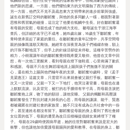
牴觸聯合體，他們生長于傳統的儒家教導中，但晚清劇變也賜與了
他們新的思慮。一方面，他們懼怕東方的文明腐蝕了西方的傳統，
另一方面，他們又不克不及疏忽東方文明帶來的進步前輩與強盛。
誕生在新舊訂交時的鄒韜奮，與他的良多同齡人一樣，都面對著新
思惟和舊習氣的碰撞，這注定了他要在牴觸中生長。好在鄒韜奮還
有母親的安慰，母親也成了他的精力支柱。 鄒母誕生于浙江海寧
查氏，但詳細的名字已不成考，她15歲出嫁，16歲生下鄒韜奮，年
青時便承當起了家庭的重任。在鄒韜奮的童年記憶中，共享空間母
親的抽像既溫順又剛強。她經常在深夜里為孩子們補綴衣物，額上
的汗珠不斷地流下，但手上的針線活卻從未停歇。這種辛苦勞作的
精力，小樹屋讓年幼的鄒韜奮覺得既疼愛又敬仰。他曾在文章中回
想，有一次他三更醒來，看到母親在燈下做鞋底，心里佈滿了歉疚
和感謝。 母親不只在生舞蹈場地涯上賜與孩子們無微不至的關
心，還在精力上賜與他們極年夜的支撐。鄒韜奮10歲時，背《孟子
見梁惠王》這篇文章，只需背不出來就會被父親打手板。鄒韜奮一
次又一次背錯，父親一下又一下地打，他哭泣著背書，母親也在邊
上默默流淚。比及背完，被打的右手腫得有半寸高，而母親含淚把
鄒韜奮抱上床，吻了他的額頭，讓他安睡。 父親的獨斷和高壓讓
鄒韜奮發生了對抗封建大師長的心思，而母親的謙讓、能干、賢惠
都被藏匿在封建社會的家族里，她不只沒有成為公共社會中的一份
子，甚至連姓名都沒有留下。鄒韜奮從母親的身上看到了舊社會婦
女位置的低下，母親的遭受為改日后積極提倡婦女束縛埋下了種
子。 母親在29歲時便因病早逝，她的往世對鄒韜奮來說是宏大的
衝擊，但也讓他加倍愛護母親賜與的愛和教導。在母親的身上，鄒