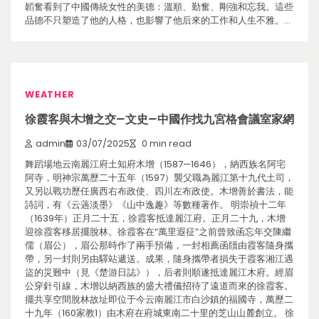
韜奮看到了中國傳統女性的美德：溫順、勤奮、剛強和忘我。這些
品德不只塑造了他的人格，也影響了他后來的工作和人生不雅。…
WEATHER
徐霞客與木增之交–文史–中國作找九宮格會議室家網
admin
03/07/2025
0 min read
舞蹈場地云南麗江府土知府木增（1587—1646），納西族名阿宅
阿寺，明神宗萬歷二十五年（1597）襲父職為麗江第十九代土司，
又另以戰功歷任廣西右布政使、四川左布政使。木增善於書法，能
詩詞，有《云薖淡墨》《山中逸趣》等數種著作。 明崇禎十二年
（1639年）正月二十五，徐霞客抵達麗江府。正月二十九，木增
迎徐霞客移居擺脫林。徐霞客在“萬里遐征”之前曾致函忘年交陳繼
儒（眉公），眉公那時作了兩手預備，一封相薦函牘由霞客隨身攜
帶，另一封則另由驛站遞送。成果，隨身攜帶者損失于霞客湘江遇
盜的災難中（見《楚游日誌》），后者則順遂抵達麗江木府。經眉
公穿針引線，木增以納西族的盛大禮儀招待了遠道而來的徐霞客。
擺共享空間脫林故址即位于今云南麗江市白沙鎮的福國寺，萬歷二
十九年（160家教1）由木府在府城東南二十里的芝山山麓創立。 徐