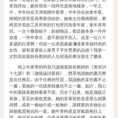
來我得知，她有很長一段時光是兩地棲身，一年之
中，半年待在天津南開年夜學，半年待在加拿年夜。
南開的居所是為專家供給的，她每次分開南開前，要
將居所里的工具所有的打包寄回加拿年夜，來年再寄
回。一次十幾個箱子，鉅細物品，都是她本身一件件
放進，一件件拿出，盡不願假手別人。這是一位八十
多歲的白叟啊！何故一位表面處處瀰漫著幸福特色的
女性，卻有著通俗人家男子平生勞累的品德？我第一
次對面前葉師長教師的人生經過的事況發生了獵奇。
我上年夜學的時辰只讀過葉師長教師的《唐宋詞
十七講》和《迦陵論詩叢稿》，體系地讀她的書完整
是在任務后。由于任務的性質，我讀她的某些書不止
一遍，看她的一些講座錄像也不止一遍。如許，我心
中的葉師長教師垂垂平面、完全了起來。她是滿族正
黃旗，妥妥的衰敗貴族。她的穿著裝扮老是那么穩重
得體，或有一條絲巾或一枚胸針，讓樸實的衣物生出
與她氣質相合的一面。她年青時老是穿戴旗袍往上
課，無論是在中國，仍是遠渡重洋的美國、加拿年夜