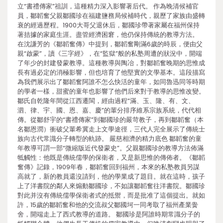
立“書禮傳家”祖訓，這種精力深入影響著后代。 作為晚清候補官
員，鄒韜奮父親鄒國珍在福建鹽務局候補時代，親歷了家族由盛轉
衰的經過歷程。1900大哥父退休后，鄒國珍帶著家屬在福州保持
著拮據的家庭生涯。盡管經濟困窘，他仍保持傳統的教導方法。
在沈謙芳的《鄒韜奮傳》中提到，鄒韜奮剛滿6歲的時辰，便由父
親“啟蒙”，讀《三字經》，在“監獄”般的私塾周遭的狀況中，開端
了年少的封建發蒙教導。這種教導與陶冶，對鄒韜奮晚期的思惟成
長有過必定的消極影響，但也培育了他堅實的文學基本。這段描寫
為我們展示出了鄒韜奮阿誰不怎么快活的童年，如同魯迅同等時期
的學者一樣，甜蜜的童年也影響了他們后來對于教導的思惟改變。
鄒氏自乾隆年間從江西遷閩，經由過程“滿、玉、隆、有、文、
泗、律、宇、國、恩、嘉、慶”的輩分排序維系宗族系統，代代相
傳。從鄒舒宇的“書禮傳家”到鄒國珍的嚴苛教子，再到鄒韜奮（本
名鄒恩潤）衝破父輩希冀走上文學途徑，三代人完全展示了傳統士
族向古代常識分子轉型的軌跡。 嚴慈相濟的精力底色 鄒韜奮的童
年教導可謂一部“微縮版近代發蒙史”。父親鄒國珍的教導方法佈滿
牴觸性：他既是傳統儒學的保衛者，又是新思惟的傳佈者。《鄒韜
奮傳》記錄，1909年春，鄒韜奮回到福州，本來的私塾教員另謀
高就了，新的教員還沒請到，他的學業成了題目。就在這時，孩子
上了洋書院的鄰人來煽動鄒國珍，不如讓鄒韜奮往洋書院。鄒國珍
對此并沒有傳統儒學保衛者式的抵禦，而是批准了這個提出。就如
許，15歲的鄒韜奮和他的交流叔父鄒國坷一同考取了福州產業黌
舍，開端走上了西式教導的道路。 鄒國珍是阿誰時期常識分子的