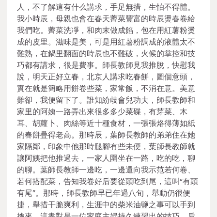
人，不了解這有什么講求，手足無措，生怕不得體。
我小時辰，母親也會在春天薺菜豐富的時辰燙春卷給
我們吃。薺菜洗凈，和肉末做成餡，包在用紅薯粉燙
成的皮里。滋味是美，可是用紅薯粉調成的液體太不
難熟，在鍋里翻面的時辰也不難破，火候的掌控和技
巧都有講求，很是費事。師長教師見我推脫，快慰我
說，明天正好立春，北京人講求吃春餅，圖個意頭，
實在就是簡略用餅卷些菜，家常飯，不消在意。美意
難卻，我便留下了。誰知紛歧會兒功夫，師長教師和
家里的阿姨一路弄出來很多多少菜碟，有芽菜、木
耳、胡蘿卜、肉絲等近十種食材，一張張烙得薄如紙
的春餅疊得老高。那時辰，葉師長教師的弟弟住在她
家隔鄰，印象中他那時腿腳有些未便，葉師長教師就
讓阿姨把他推過去，一家人圍坐在一路，吃的吃，聊
的聊。葉師長教師一邊吃，一邊還向我示范若何卷、
若何搭配菜，告知我卷好后要從頭吃到尾，這叫“有頭
有尾”。那時，師長教師早已年過八旬，舉動仍很便
捷，舉措干脆爽利，生涯中的柴米油鹽之事可以手到
擒來，這盡對是一位家庭主婦持久練習出的技巧。后