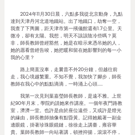
2024年11月30日晨，六點多我從北京動身，九點
達到天津丹河北道地鐵站。出了地鐵口，劫奪一空，
我查了下輿圖，距天津市第一殯儀館還有1.7公里。天
微冷，卻有太陽。我想，明天不該該陰冷些嗎？莫
非，師長教師曾經豁然，她是在暗示來憑吊她的人，
她的愿看曾經告竣，她把暖和留在她影響到的每一小
我的心里？
路上簡直沒車，走曩昔不外20分鐘，但越往前
走，我心境越繁重。不知不覺，我加快了腳步，師長
教師在我心中的點點滴滴，一時涌上心頭……
我第一次見到葉嘉瑩師長教師，是遠不雅。上世
紀90年月末，學院約請她來作講座。一個年夜門路教
室，濟濟一堂。也許是由於座位遠些，又或許是燈光
的緣由，師長教師抽像有點昏黃。記得她戴著一副金
邊眼鏡，掛著珍珠眼鏡鏈，徐徐走上講臺，雍容華
貴。葉師長教師一向站著講，頓挫抑揚，滾滾不停，