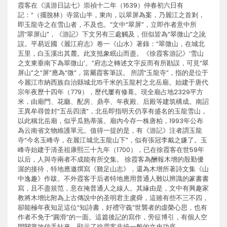
霞客在《滇游日誌七》崇禎十二年（1639）仲春初六日有
記：“（擺脫林）寺當山半，東向，以翠屏為案，乃麗江之首剎，
即玉龍寺之在雪山者，不及也。”文中“翠屏”，立即作者意中所
謂“翠屏山”，《游記》下文另有三處觸及，但似皆為“翠微山”之訛
誤。平易近國《麗江府志》卷一《山水》著錄：“翠微山，在城北
五里，白玉溪出其麓。此支抵象眠山而盡。《徐霞客游記》‘雪山
之支東垂南下為翠微山’。”府志之轉述文字反而有所勘誤，可見“翠
屏山”之“屏”應為“微”，當屬霞客筆誤。 所謂“玉龍寺”，指的是位于
今麗江市納西族自治縣城北15千米的玉龍村之北岳廟。始建于唐代
宗年夜歷十四年（779），歷代屢有修葺。現全廟占地2329平方
米，由廟門、花廳、配房、鼎亭、年夜殿、后殿等建筑構成。南詔
王異牟尋曾封“五岳四瀆”，北岳即指明天仍享有盛名的玉龍雪山，
以此稱北岳廟，似乎瓜熟蒂落。廟內今存一株唐柏，1993年公布
為云南省文物維護單元。值得一提的是，有《游記》注者謂玉龍
寺“今名玉峰寺，在麗江城北玉龍山下”，似有張冠李戴之嫌了。玉
峰寺始建于清圣祖康熙三十九年（1700），已在徐霞客在世59年
以后，人與寺兩者不成能有所交集。 徐霞客為酬報木增的殷勤優
渥的接待，特地應邀撰寫《雞足山志》，還為木增所著詩文集《山
中逸趣》作跋。不外霞客于后者特地應用普通人難以辨識的篆書書
寫，且不盡規范，意在掩普通人之線人。其緣由是，文中有興趣家
教將木增比附為上古傳說中的圣明君主虞舜，這雖有些不三不四，
卻能極年夜知足這位“知詩書，好禮守義”世襲者的虛榮心思，也有
作者不免于“圓滑”的一面。這篇後記的寫作，旁征博引，有個人空
間關掌故信手拈來，顯示了徐霞客非統一般的文史功底。