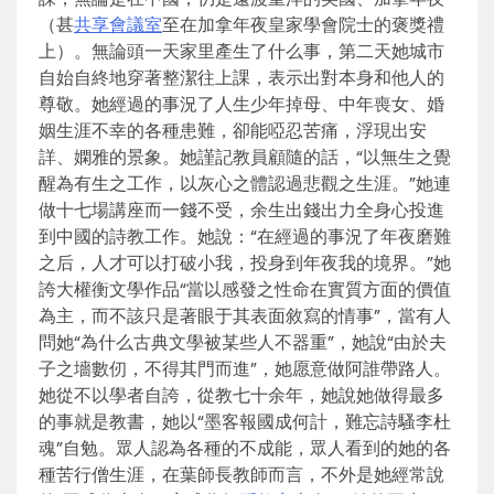
（甚
共享會議室
至在加拿年夜皇家學會院士的褒獎禮
上）。無論頭一天家里產生了什么事，第二天她城市
自始自終地穿著整潔往上課，表示出對本身和他人的
尊敬。她經過的事況了人生少年掉母、中年喪女、婚
姻生涯不幸的各種患難，卻能啞忍苦痛，浮現出安
詳、嫻雅的景象。她謹記教員顧隨的話，“以無生之覺
醒為有生之工作，以灰心之體認過悲觀之生涯。”她連
做十七場講座而一錢不受，余生出錢出力全身心投進
到中國的詩教工作。她說：“在經過的事況了年夜磨難
之后，人才可以打破小我，投身到年夜我的境界。”她
誇大權衡文學作品“當以感發之性命在實質方面的價值
為主，而不該只是著眼于其表面敘寫的情事”，當有人
問她“為什么古典文學被某些人不器重”，她說“由於夫
子之墻數仞，不得其門而進”，她愿意做阿誰帶路人。
她從不以學者自誇，從教七十余年，她說她做得最多
的事就是教書，她以“墨客報國成何計，難忘詩騷李杜
魂”自勉。眾人認為各種的不成能，眾人看到的她的各
種苦行僧生涯，在葉師長教師而言，不外是她經常說