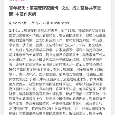
百年鄒氏：筆端豐碑家國情–文史-找九宮格共享空
間-中國作家網
admin
03/27/2025
0 min read
2月16日，鄒家華同道在北京去世，享年99歲。鄒家華的父親是我
國杰出出書家和消息記者鄒韜奮，在父親的影響下，他從小就建立
果斷的愛國情懷，立志投身反動工作。鄒韜奮與沈鈞儒、章乃器、
李公樸、沙千里、史良、王造時并稱“七正人”，作為一名文明兵
士，其精力品德的構成與傳承，在家族譜系中浮現出清楚的頭緒。
從福建永安的士族家庭，到上海租界的報業斗士，鄒氏家族三代人
的命運軌跡，恰如中國近代常識分子轉型的縮影。當我們透過汗
青，會發明這個家族的文明基因在時期大水中綻放出奇特的光線。
1940年鄒韜奮全家攝于重慶，右起：鄒韜奮、宗子鄒嘉驊（鄒家
華）、夫人沈粹縝、次子鄒嘉騮、前為幼女鄒嘉驪。 從傳統士族
到古代常識分子 鄒氏本籍江西余江，后遷居福建永安。作為家族
第八代傳人，祖父鄒舒宇經由過程科舉進仕，考取清朝拔貢功名，
歷任福建永安知縣、長樂知縣，官至延平知府。他為官清廉，不置
財產，這讓鄒家雖為官家但生涯貧寒。鄒舒宇固然生涯不富饒，但
對孩子的教導很是上心，他秉承中國儒家的教導理念，對幾個孩子
寄予厚看。任永安知縣時代，恰逢長孫鄒韜奮誕生，家族將此視
為“雙喜臨門”，其任職時代簽訂的版串執照（注：征收田糧錢糧的
根據）等文書成為后世考據的主要史料。辭職歸里后，鄒舒宇確