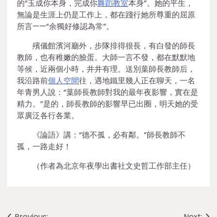
的“玉成你本身，完成你
舞蹈教室
本身”。她的平生，
無論是生涯上仍是工作上，都在踐行她所尊重的屈原
所言——“余獨好修認為常”。
殯儀館濱河廳外，步隊排得很長，有白發的師長
教師，也有稚嫩的臉蛋。大師一言不發，都在默默地
等候，近兩個小時，井井有理。送別葉師長教師后，
我沿路前
個人空間
往，遇地鐵里幾人正在聊天，一名
年青男人說：“葉師長教師對我的最年夜影響，實在是
精力。”是的，師長教師的影響早已出圈，明天她的受
眾廣泛各行各業。
《論語》講：“德不孤，必有鄰。”師長教師不
孤，一路走好！
（作者為北京年夜學出書社文史哲工作部主任）
Previous:
Next: