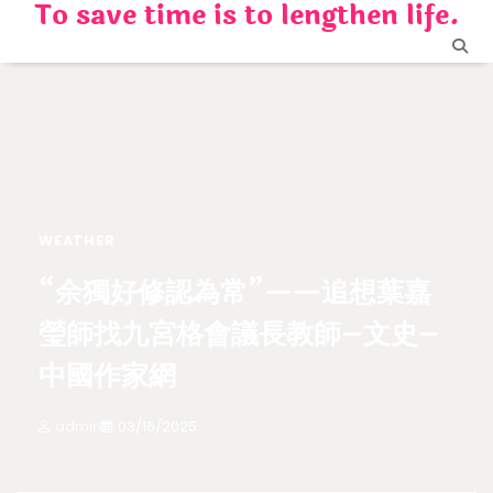
To save time is to lengthen life.
Skip
to
content
WEATHER
“余獨好修認為常”——追想葉嘉
瑩師找九宮格會議長教師–文史–
中國作家網
admin
03/16/2025