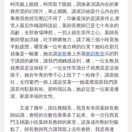
時而戴上眼鏡，時而取下眼鏡，調換著演講內在的事
務所需的幻燈片，舉止嫻雅。講座詳細是什么內在的
事務我曾經完整記不得了，印象最深的是講座停止,掌
管人最后作稱謝時說起，葉師長教師已是七十有余的
高齡，全部會場嘩然，一切人頓生崇拜之心。葉師長
教師聲如洪鐘，吐字鏗鏘無力，講了兩三個小時竟無
半點疲態，哪里像一位年逾古稀的白叟？她站在那兒
就像是一幅畫，她在講
家教
臺上所展
舞蹈教室
示的對
于講授的豪情，讓我們感觸感染到，噢，一位女教員
就應當是這個樣子，一位女性常識分子就應當是這個
樣子。她在年青的學子心上投下了一粒種子。講座散
往，女同窗們一路上還說笑著——她還應當跟我們講
講若何駐顏有術。那時我以為，她必定是一位家道優
渥、家庭幸福的女性。
又過了幾年，因任務關系，我竟有幸與葉師長教
師結識，會晤的次數也垂垂多了起來。有一次往西直
門玉桃園小區葉師長教師的家里，談落成作剛好到飯
點了。師長教師死力讓我留上去吃春餅。我是南邊