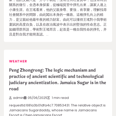
關系的徵引，全憑本身探索，從極端貧苦中掙扎出來，讓家人過上
小康生涯。在王瑤看來，他的父親身尊、要強，肯享樂，理解找尋
社會關系中的間隙，由此闖出本身的一條路。這種掙扎向上的精
力，是父親給他最年夜的精力財富。由此可以懂得王瑤對小我學術
稟賦的高度自負，以及在政治風波中表示出的堅強的性命意志。正
如錢理群所說，學術對王瑤而言，起首是一種自我性命的掙扎，并
且是對自我才能簡直認。…
WEATHER
Peng Zhongrong: The logic mechanism and
practice of ancient scientific and technological
judiciary ancientization. Jamaica Sugar is in the
road
admin
05/06/2025
1 min read
requestId:681a3b01dfa4c7.70853431. The relative object is
Jamaicans Sugardaddy, whose name is Jamaicans
Escort is ChenJamaicans Escort.…