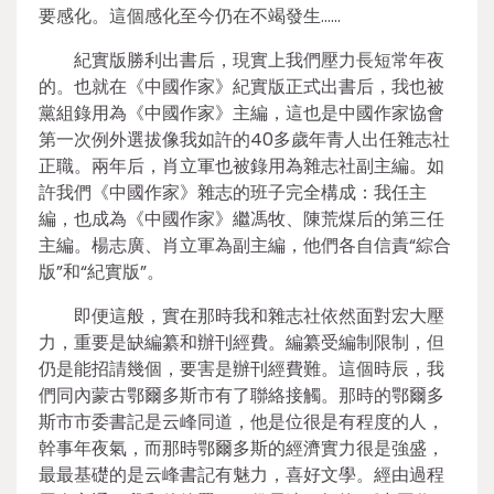
要感化。這個感化至今仍在不竭發生……
紀實版勝利出書后，現實上我們壓力長短常年夜
的。也就在《中國作家》紀實版正式出書后，我也被
黨組錄用為《中國作家》主編，這也是中國作家協會
第一次例外選拔像我如許的40多歲年青人出任雜志社
正職。兩年后，肖立軍也被錄用為雜志社副主編。如
許我們《中國作家》雜志的班子完全構成：我任主
編，也成為《中國作家》繼馮牧、陳荒煤后的第三任
主編。楊志廣、肖立軍為副主編，他們各自信責“綜合
版”和“紀實版”。
即便這般，實在那時我和雜志社依然面對宏大壓
力，重要是缺編纂和辦刊經費。編纂受編制限制，但
仍是能招請幾個，要害是辦刊經費難。這個時辰，我
們同內蒙古鄂爾多斯市有了聯絡接觸。那時的鄂爾多
斯市市委書記是云峰同道，他是位很是有程度的人，
幹事年夜氣，而那時鄂爾多斯的經濟實力很是強盛，
最最基礎的是云峰書記有魅力，喜好文學。經由過程