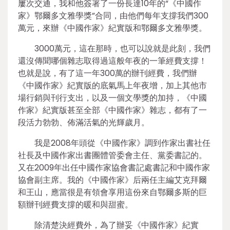
屢次交通，我和他簽署了一份長達10年的“《中國作
家》鄂爾多文雅學獎”合同，由他們每年支撐我們300
萬元，來辦《中國作家》紀實版和鄂爾多文雅學獎。
3000萬元，這在那時，也可以說就是此刻，我們
還沒傳聞哪個雜志取得過這般年夜的一筆經費支撐！
也就是說，有了這一年300萬的辦刊經費，我們辦
《中國作家》紀實版的底氣馬上年夜增，加上其他市
場行銷與刊行支出，以及一個文學獎的加持，《中國
作家》紀實版甚至全部《中國作家》雜志，都有了一
段活力勃勃、佈滿活氣的光輝歲月。
我是2008年頭從《中國作家》調到作家出書社任
社長及中國作家出書團體管委會主任、黨委書記的。
又在2009年出任中國作家協會書記處書記和中國作家
協會副主席。我的《中國作家》后兩任主編艾克拜爾
和王山，應當很是有領會享用這份來自鄂爾多斯的巨
額辦刊經費支撐的暖和與甜蜜。
除清楚決經費外，為了辦妥《中國作家》紀實