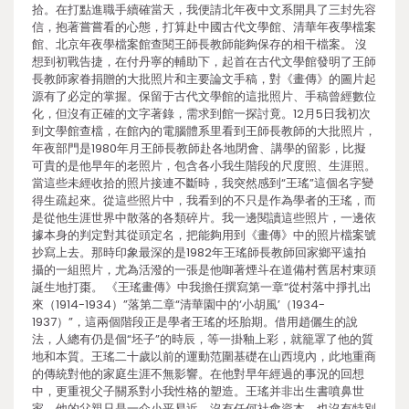
拾。在打點進職手續確當天，我便請北年夜中文系開具了三封先容
信，抱著嘗嘗看的心態，打算赴中國古代文學館、清華年夜學檔案
館、北京年夜學檔案館查閱王師長教師能夠保存的相干檔案。 沒
想到初戰告捷，在付丹寧的輔助下，起首在古代文學館發明了王師
長教師家眷捐贈的大批照片和主要論文手稿，對《畫傳》的圖片起
源有了必定的掌握。保留于古代文學館的這批照片、手稿曾經數位
化，但沒有正確的文字著錄，需求到館一探討竟。12月5日我初次
到文學館查檔，在館內的電腦體系里看到王師長教師的大批照片，
年夜部門是1980年月王師長教師赴各地閉會、講學的留影，比擬
可貴的是他早年的老照片，包含各小我生階段的尺度照、生涯照。
當這些未經收拾的照片接連不斷時，我突然感到“王瑤”這個名字變
得生疏起來。從這些照片中，我看到的不只是作為學者的王瑤，而
是從他生涯世界中散落的各類碎片。我一邊閱讀這些照片，一邊依
據本身的判定對其從頭定名，把能夠用到《畫傳》中的照片檔案號
抄寫上去。那時印象最深的是1982年王瑤師長教師回家鄉平遠拍
攝的一組照片，尤為活潑的一張是他啣著煙斗在道備村舊居村東頭
誕生地打棗。 《王瑤畫傳》中我擔任撰寫第一章“從村落中掙扎出
來（1914-1934）”落第二章“清華園中的‘小胡風’（1934-
1937）”，這兩個階段正是學者王瑤的坯胎期。借用趙儷生的說
法，人總有仍是個“坯子”的時辰，等一掛釉上彩，就籠罩了他的質
地和本質。王瑤二十歲以前的運動范圍基礎在山西境內，此地重商
的傳統對他的家庭生涯不無影響。在他對早年經過的事況的回想
中，更重視父子關系對小我性格的塑造。王瑤并非出生書噴鼻世
家，他的父親只是一介小平易近，沒有任何社會資本，也沒有特別