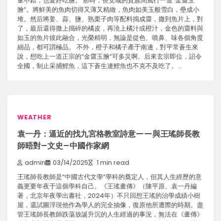
量不錯，也愛好吃膾。 那時，長安城的貴族間風行一道“金齏玉
膾”。將鮮美的魚肉切得又薄又精緻，魚肉如美玉般雪白，壘成小
堆。然后將姜、蒜、鹽、熟栗子肉等配料搗成齏，撒到魚片上，對
了，最后還得撒上搗碎的橘皮，再澆上橘汁或橙汁，金色的齏料與
如玉的魚片彼此融合，光榮精明，無論是從色、噴鼻、味各個角度
細品，都可謂極品。 不外，橙子和橘子產于南邊，對平常蒼生來
說，想吃上一道正宗的“金齏玉膾”可多災啊。后來玄宗即位，詔令
全國，制止采捕鯉魚，這下蒼生連鯉魚也不克不及吃了。…
WEATHER
袁一丹：逼近的找九宮格教室詩意——與王瑤師長教
師晤對–文史–中國作家網
admin
03/14/2025
1 min read
王瑤師長教師是“中國古代文學”學科的奠定人，但其人生經歷的意
義更要年夜于這個學科自己。《王瑤畫傳》（陳平原、袁一丹編
著，北京年夜學出書社，2024年）不只回想王瑤的治學成績小樹
屋，還試圖浮現他作為學人的完全抽像，復原他所遭際的時期。盡
管王瑤師長教師跌蕩放誕升沉的人生經過的事況，無法在《畫傳》