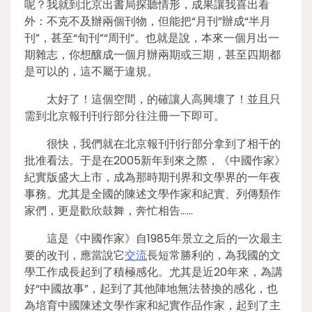
呢？我就到北京出書局探聽情形，成果讓我喜出看
外：不克不及辦兩個刊物，但能把“月刊”辦成“半月
刊”，甚至“旬刊”“周刊”。也就是說，本來一個月出一
期雜志，你想釀成一個月辦兩期或三期，甚至四期都
是可以的，這不屬于違規。
太好了！這個空間，的確讓人高興壞了！並且只
需到北京報刊刊行部分往注冊一下即可。
很快，我們就在北京報刊刊行部分拿到了相干的
批准看法。于是在2005新年到來之際，《中國作家》
紀實版盛大上市，成為那時期刊界和文學界的一年夜
事務。尤其是全國的陳述文學作家和紀實、列傳類作
家們，更是歡欣鼓舞，奔忙相告……
這是《中國作家》自1985年景立之后的一次最主
要的改刊，應當說它
交流
長短常勝利的，為我國的文
學工作成長起到了積極感化。尤其是近20年來，為講
好“中國故事”，起到了其他陣地無法替換的感化，也
為培育中國陳述文學作家和紀實作品作家，起到了主