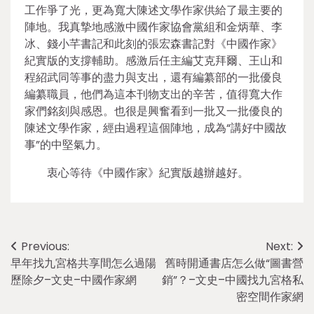
工作爭了光，更為寬大陳述文學作家供給了最主要的
陣地。我真摯地感激中國作家協會黨組和金炳華、李
冰、錢小芊書記和此刻的張宏森書記對《中國作家》
紀實版的支撐輔助。感激后任主編艾克拜爾、王山和
程紹武同等事的盡力與支出，還有編纂部的一批優良
編纂職員，他們為這本刊物支出的辛苦，值得寬大作
家們銘刻與感恩。也很是興奮看到一批又一批優良的
陳述文學作家，經由過程這個陣地，成為“講好中國故
事”的中堅氣力。
衷心等待《中國作家》紀實版越辦越好。
Post
Previous:
Next:
早年找九宮格共享間怎么過陽
舊時開通書店怎么做“圖書營
navigation
歷除夕–文史–中國作家網
銷”？–文史–中國找九宮格私
密空間作家網