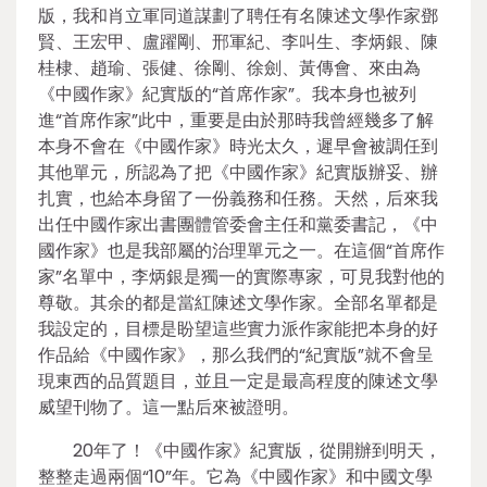
版，我和肖立軍同道謀劃了聘任有名陳述文學作家鄧
賢、王宏甲、盧躍剛、邢軍紀、李叫生、李炳銀、陳
桂棣、趙瑜、張健、徐剛、徐劍、黃傳會、來由為
《中國作家》紀實版的“首席作家”。我本身也被列
進“首席作家”此中，重要是由於那時我曾經幾多了解
本身不會在《中國作家》時光太久，遲早會被調任到
其他單元，所認為了把《中國作家》紀實版辦妥、辦
扎實，也給本身留了一份義務和任務。天然，后來我
出任中國作家出書團體管委會主任和黨委書記，《中
國作家》也是我部屬的治理單元之一。在這個“首席作
家”名單中，李炳銀是獨一的實際專家，可見我對他的
尊敬。其余的都是當紅陳述文學作家。全部名單都是
我設定的，目標是盼望這些實力派作家能把本身的好
作品給《中國作家》，那么我們的“紀實版”就不會呈
現東西的品質題目，並且一定是最高程度的陳述文學
威望刊物了。這一點后來被證明。
20年了！《中國作家》紀實版，從開辦到明天，
整整走過兩個“10”年。它為《中國作家》和中國文學