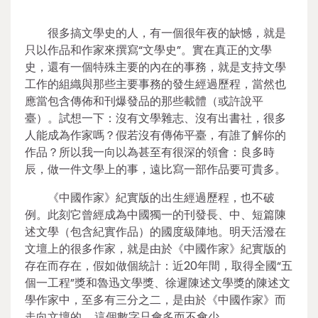
很多搞文學史的人，有一個很年夜的缺憾，就是
只以作品和作家來撰寫“文學史”。實在真正的文學
史，還有一個特殊主要的內在的事務，就是支持文學
工作的組織與那些主要事務的發生經過歷程，當然也
應當包含傳佈和刊爆發品的那些載體（或許說平
臺）。試想一下：沒有文學雜志、沒有出書社，很多
人能成為作家嗎？假若沒有傳佈平臺，有誰了解你的
作品？所以我一向以為甚至有很深的領會：良多時
辰，做一件文學上的事，遠比寫一部作品要可貴多。
《中國作家》紀實版的出生經過歷程，也不破
例。此刻它曾經成為中國獨一的刊發長、中、短篇陳
述文學（包含紀實作品）的國度級陣地。明天活潑在
文壇上的很多作家，就是由於《中國作家》紀實版的
存在而存在，假如做個統計：近20年間，取得全國“五
個一工程”獎和魯迅文學獎、徐遲陳述文學獎的陳述文
學作家中，至多有三分之二，是由於《中國作家》而
走向文壇的……這個數字只會多而不會少。