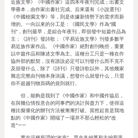
近族文學》《中國作家》這四本年夜刊完成；出書文
學冊本，由作家出書社完成。后來還有《小說選刊》
《中國校園文學》等，則是依據新情勢下的需求而新
增的。一向以來的分工是：《國民文學》作為“國
刊”，創刊最早，是綜合年夜刊，即頒發中短篇作品為
主；《詩刊》發詩歌；《平易近族文學》刊發多數平
易近族作家作品。《中國作家》絕對創刊晚些，重要
以中篇作品和陳述文學為主。這種分工只是一種在作
協外部的默契，沒有誰說必定可以刊發什么而不克不
及頒發什么，除了《詩刊》只發詩歌以外，其他幾家
雜志完整由刊物本身決議，想發什么就發什么，只需
你不超越刊物頁碼的規則就行。
但，能夠是我到了《中國作家》和中國作協后，
在與幾位情投意合的同事們的決計與盡力下，使得這
種比擬僵化的辦刊方法被漸漸打破。當然起首是我地
點的《中國作家》開端了一場并不那么輕松的“改
造”——
實在這種所謂的“改造”，早在各編纂和主編那里