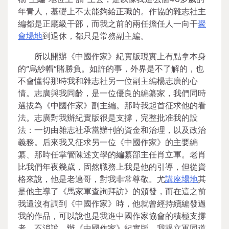
年青人，基礎上不太能夠給正職的。作協的雜志社主
編都是正廳級干部，而我之前的兩任擔任人一向干
聚
會場地
到退休，都只是常務副主編。
所以開辦《中國作家》紀實版現實上有點拿本身
的“烏紗帽”賭勝負。如許的事，外界是不了解的，也
不會懂得那時我和雜志社另一位副主編楊志廣的心
情。志廣與我同齡，是一位優良的編纂家，我們同時
選拔為《中國作家》副主編。那時我起首征求他的看
法。志廣對我辦紀實版很是支撐，完整批准我的設
法：一切由雜志社承當辦刊的資金和治理，以及政治
義務。后來我又征求另一位《中國作家》的主要編
纂、那時任掌管陳述文學的編纂部主任肖立軍。老肖
比我們年夜幾歲，固然職務上我是他的引導，但從資
格來說，他是老邁哥，對我非常尊敬。尤
講座場地
其
是他主導了《馬家軍查詢拜訪》的頒發，而在這之前
我還沒有調到《中國作家》時，他就曾經持續編發過
我的作品，可以說也是我進中國作家協會的積極支撐
者。不消說，辦《中國作家》紀實版，我跟立軍同道