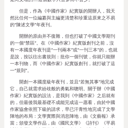
但是，作為《中國作家》紀實版的開辦人，我天
然比任何一位編纂與主編更清楚和珍重這原來之不易
的“陳述文學”年夜刊。
開辦的原由并不復雜，但也打破了中國文學期刊
的一個“禁區”。在《中國作家》紀實版創刊之前，沒
有一本國度年夜刊是“一刊兩本”或“一刊三本”的，也就
是說，按以往出書規則：批你一個刊號，你就只能辦
一本刊物，而《中國作家》紀實版創刊，就打破了這
一“規則”。
開創一本國度級年夜刊，並且“若無其事”地完成
它，自己就需求紛歧般的勇氣和聰明。關于辦《中國
作家》紀實版的設法，是我到《中國作家》之后就有
的，但最後我最基礎不成能完成這一愿看，由於中國
作家協會依照下級的請求，早已汗青性地完成了文學
陣地的布局：文學實際與消息陣地，由《文藝報》承
當；頒發文學作品，由《國民文學》《詩刊》《平易