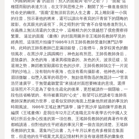
《列維納斯與“書”的題目：別人的面龐與“歌中之歌”》） “面龐”這
種隱而顯的表達方法，在文字與思惟之外，翻開了另一條進進個別
性命史的幽徑。“面龐”是無須前言的人生之書，其上雕刻著一小我
的往昔，預示著他的將來，還可以讀出年夜寫的汗青留下的隱晦的
蹤影。在其眼光的逼視下，與之晤對的“我”會不自發地卷進對別人
在義務上無法清還的欠債之中，這種精力的欠債越想了償愈覺察得
繁重。 逼近的面龐 《畫傳》的封面用圖并非王瑤師長教師罕見的
經典照。這張照片拍攝于1986年3月王師長教師受邀到澳門訪學
時。此時的王師長教師已是滿頭銀發，口銜煙斗，身穿棕黃色的翻
領風衣，在黑沙岸上踽踽獨行，神色如有所思。王師長教師身后，
是陰森的、灰色的海，連著異樣陰森的、灰色的天。波浪迂緩，呈
退潮之勢，舞蹈教室顯露棕玄色的沙岸。王師長教師鵠立于一片泥
濘的沙地上，沒有朝向年夜海，也沒有看向攝影者。他神色冷峻，
眉頭微皺，似墮入孤單的尋思中。無妨借用魯迅的無題詩——“苦衷
浩茫連廣宇，于無聲處聽驚雷”來描述封面想要轉達的意境。選擇
這張照片不只是為了發生生疏化的後果，更想被讀作一個隱喻，一
段包括省略號的、有待被書寫的“心史”，盼望可以把讀者引進師長
教師深奧的精力世界，從看似安靜的海面上想象他所經過的事況的
時期風波。 1986年王瑤赴澳門講學，攝于黑沙岸 協助陳平原教員
編撰《王瑤畫傳》是我往年12月正式進職北京年夜學古代中國人文
研討所后全身心投進的第一項任務。王瑤師長教師的經典著作年夜
都精讀過，但對他的生平經過的事況只要一個含混的清楚。王瑤師
長教師的文集、選集均已出書，九十年月以來也有多種留念集面
世，但是他的生平檔案尤其是記憶材料并沒有做過體系的彙集收