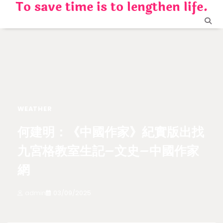
To save time is to lengthen life.
Skip
to
content
WEATHER
何建明：《中國作家》紀實版出找
九宮格教室生記–文史–中國作家
網
admin
03/09/2025