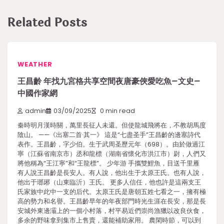
Related Posts
WEATHER
王昌齡 年找九宮格共享空間夜唐豪俠愛吃魚–文史–
中國作家網
admin
03/09/2025
0 min read
秦時明月漢時關，萬里長征人未還。但使龍城飛將在，不教胡馬度
陰山。 ——《出塞二首·其一》 這是“七盡圣手”王昌齡的邊塞詩代
表作。王昌齡，字少伯。生于武周圣歷元年（698）。由於做過江
寧（江蘇省南京市）丞和龍標（湖南省懷化市洪江市）尉，人們又
將他稱為“王江寧”和“王龍標”。 少年游 手攜雙鯉魚，目送千里雁
有人說王昌齡是長安人。有人說，他出生于太原王氏。也有人說，
他出于瑯琊（山東臨沂）王氏。 更多人信任，他也許是這兩支王
氏家族中此中一支的后代。太原王氏是唐朝五姓七看之一，擁有極
高的勢力和名譽。王昌齡早年的年夜部門時光生涯在長安，那是長
安城外東邊灞上的一個小村落，村平易近們崇尚漁獵以改良伙食，
多余的野味拿到集市上售賣，還能補助家用。 農閑時節，可以到