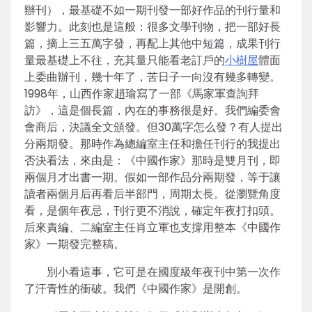
辦刊），最基礎不如一期刊發一部好作品的刊行量和
影響力。此刻也是這般：很多文學刊物，把一部好長
篇，摘上三五萬字發，再配上其他中短篇，成果刊行
量最基礎上不往，充其量只能看老訂戶的
小樹屋
體面
上委曲辦刊，幾十年了，苦日子一向沒有幾多轉變。
1998年，山西作家趙瑜寫了一部《馬家軍查詢拜
訪》，這是個長篇，內在的事務很是好。我們編委會
會商后，決議全文頒發。但30萬字怎么發？有人提出
分兩期發。那時作為總編室主任和擔任刊行的我提出
否決看法，來由是：《中國作家》那時是雙月刊，即
兩個月才出書一期。假如一部作品分兩期發，等于讓
讀者兩個月后再看后半部門，周期太長。從瀏覽角度
看，是個年夜忌，刊行更不消說，確定年夜打扣頭。
后來責編、二編室主任肖立軍也支撐用整本《中國作
家》一期發完整稿。
別小看這事，它可是在國度級年夜刊中第一次作
了汗青性的衝破。我們《中國作家》是開創。