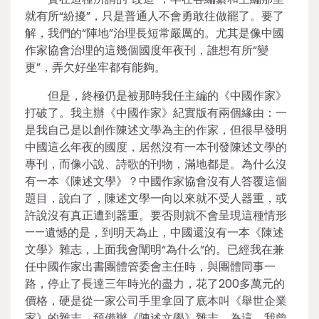
就有所“紛擾”，只是普通人不會勇敢往做罷了。要了
解，我們的“陣地”治理長短常嚴厲的。尤其是像中國
作家協會治理的這幾個國度年夜刊，誰想有所“變
更”，弄欠好坐牢都有能夠。
但是，終極仍是被那時我任主編的《中國作家》
打破了。我主辦《中國作家》紀實版有兩個緣由：一
是我自己是以創作陳述文學為主的作家，但很早發明
中國這么年夜的國度，居然沒有一本刊發陳述文學的
專刊，而像小說、詩歌的刊物，滿地都是。為什么沒
有一本《陳述文學》？中國作家協會沒有人答覆這個
題目，說白了，陳述文學一向以來就不受人器重，或
許說沒有真正遭到器重。要否則就不會呈現這種情形
——遺憾的是，到明天為止，中國還沒有一本《陳述
文學》雜志，上面我會闡明“為什么”的。已經我在兼
任中國作家出書團體管委會主任時，與團體同事一
路，停止了長達三年時光的盡力，花了200多萬元的
價格，硬是從一家公司手里拿回了底本叫《舉世企業
家》的雜志，預備辦《陳述文學》雜志。為這，我曾