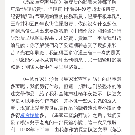
《馬家軍查詢拜訪》頒發后的影響大師都了解，
可謂“洛陽紙貴”。但現實上開端并沒惹起太多留意。
記得我那時帶著總編室的任務職員，蹬著平板車跑到
王府井和五四年夜街往擺攤賣，依然沒有什么起色，
直到馬俊仁跳出來要跟我們《中國作家》和趙瑜進行
訴訟后呈現顫動後果，才好賣，賣瘋了。事后我對趙
瑜兄說：你了解我們為了發這期雜志受了幾多累和
苦？光在印刷廠，我記得至多守過三宿——為的是緊
盯印廠能不克不及實時印出刊物來，另一個緊盯的義
務是：別讓人從中作梗呈現盜版……
《中國作家》頒發《馬家軍查詢拜訪》的趣事還
多著呢，我們另行作敘。但這一期雜志刊發整本的陳
述文學作品，給了我和全雜志社極年夜啟示：陳述文
學是可以年夜有作為的，并不像一些人以為的沒人
看，現實上愛看優良紀實作品的讀者遠比看小說的要
多得
聚會場地
多。《馬家軍查詢拜訪》之后，我們又
發了楊沫兒子老鬼的一部長篇小說，這一次又很勝
利。1998年下半年，由我創作的長篇陳述文學《落淚