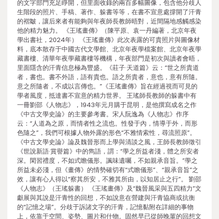
的文字部門充足睜開，但里面收錄的兩百多幅圖像，包含他分歧人
生階段的照片、手稿、著作、躲書等等，在書不宣意處撐開了汗青
的褶皺，讓后來者有能夠與年夜師長教師晤對，近間隔地感觸感染
他的精力魅力。 《王瑤畫傳》（陳平原、袁一丹編著，北京年夜
學出書社，2024年） 《王瑤畫傳》此次表露的可貴照片與圖像材
料，底本散存于中國古代文學館、北京年夜學檔案館、北京年夜學
藏書樓、清華年夜學藏書樓等機構，年夜部門是初次與讀者會晤，
里面隱含的汗青信息極為豐盛。《莊子·天道篇》云：“世之所貴道
者，書也。書不外語，語有貴也。語之所貴者，意也，意有所隨。
意之所隨者，不成以言傳也。”《王瑤畫傳》旨在經過視而可見的
學者風度，抵達書不宣意的精力世界。 王瑤師長教師的躲書中有
一冊劉邵《人物志》，1943年元月購于昆明，是他撰寫成名之作
《中古文學史論》的主要參考書。宋人阮逸為《人物志》作序
云：“人道為之原，而情者性之流也。性發于內，情導于外，而形
色隨之”，我們可根據人物外露的形色“不雅情索性，尋流照原”。
《中古文學史論》論及魏晉形而上學與清談之風，王師長教師徵引
《世說新語·賞譽篇》中的雋語，謂：“學之所益者淺，體之所安者
深。閑習禮度，不如式瞻儀形。諷味遺囑，不如親承音旨。”學之
所益未必淺，但《畫傳》的情勢確切有“式瞻儀形”、“親承音旨”之
效，讓有心人得以“察其所安，不雅其所由，以知居止之行”。 劉邵
《人物志》（王瑤躲書） 《王瑤畫傳》及“魏晉風采與五四精力”文
獻展與其說是汗青性的回想，不如說意在營建與汗青協商或抗衡
的“記憶之場”。分歧于訴諸文字的汗青，記憶黏附在詳細的事物
上，依靠于空間、姿勢、圖片和什物。固然早已從師晚輩的回想文