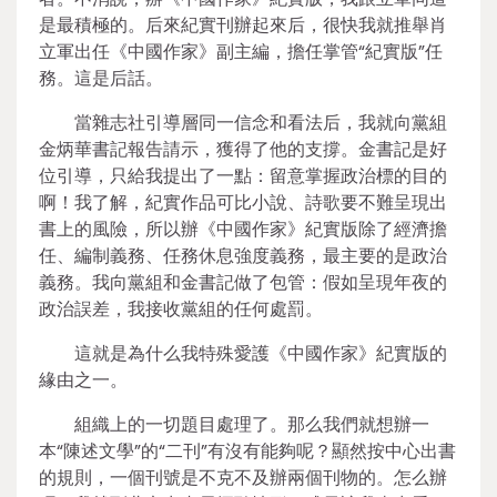
是最積極的。后來紀實刊辦起來后，很快我就推舉肖
立軍出任《中國作家》副主編，擔任掌管“紀實版”任
務。這是后話。
當雜志社引導層同一信念和看法后，我就向黨組
金炳華書記報告請示，獲得了他的支撐。金書記是好
位引導，只給我提出了一點：留意掌握政治標的目的
啊！我了解，紀實作品可比小說、詩歌要不難呈現出
書上的風險，所以辦《中國作家》紀實版除了經濟擔
任、編制義務、任務休息強度義務，最主要的是政治
義務。我向黨組和金書記做了包管：假如呈現年夜的
政治誤差，我接收黨組的任何處罰。
這就是為什么我特殊愛護《中國作家》紀實版的
緣由之一。
組織上的一切題目處理了。那么我們就想辦一
本“陳述文學”的“二刊”有沒有能夠呢？顯然按中心出書
的規則，一個刊號是不克不及辦兩個刊物的。怎么辦