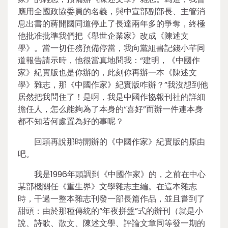
應用全國政協委員的名義，與中宣部副部長、主管消
息出書的蔣開國同道停止了長達兩年多的爭奪，終極
他批准批準我們把《舉世企業家》改成《陳述文
學》。當一切任務預備停當，我向黨組書記錢小芊同
道報告請示時，他很當真地問我：“建明，《中國作
家》紀實版也是你辦的，此刻你再辦一本《陳述文
學》雜志，那《中國作家》紀實版咋辦？”我沒想到他
居然把我問住了！是啊，我是中國作協報刊社的詳細
擔任人，怎么能夠為了本身的“喜好”而辦一件連本身
都不知若何處置為好的事呢？
回頭再說那時開辦的《中國作家》紀實版的原由
吧。
我是1996年頭調到《中國作家》的，之前在中心
某部機關任《重生界》文學雜志主編。在這本雜志
時，干過一整本雜志刊發一部長篇作品，並且嘗到了
甜頭：由於那種傳統的“年夜拼盤”式的辦刊（就是小
說、詩歌、散文、陳述文學、評論文章同等發一期的