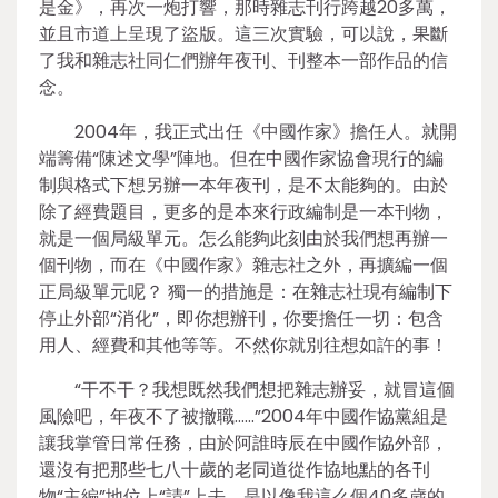
是金》，再次一炮打響，那時雜志刊行跨越20多萬，
並且市道上呈現了盜版。這三次實驗，可以說，果斷
了我和雜志社同仁們辦年夜刊、刊整本一部作品的信
念。
2004年，我正式出任《中國作家》擔任人。就開
端籌備“陳述文學”陣地。但在中國作家協會現行的編
制與格式下想另辦一本年夜刊，是不太能夠的。由於
除了經費題目，更多的是本來行政編制是一本刊物，
就是一個局級單元。怎么能夠此刻由於我們想再辦一
個刊物，而在《中國作家》雜志社之外，再擴編一個
正局級單元呢？ 獨一的措施是：在雜志社現有編制下
停止外部“消化”，即你想辦刊，你要擔任一切：包含
用人、經費和其他等等。不然你就別往想如許的事！
“干不干？我想既然我們想把雜志辦妥，就冒這個
風險吧，年夜不了被撤職……”2004年中國作協黨組是
讓我掌管日常任務，由於阿誰時辰在中國作協外部，
還沒有把那些七八十歲的老同道從作協地點的各刊
物“主編”地位上“請”上去，是以像我這么個40多歲的