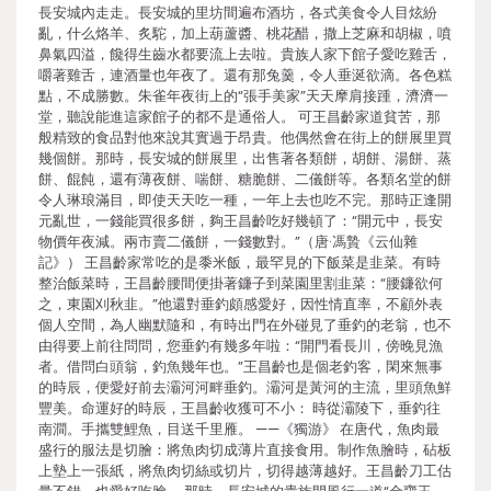
長安城內走走。長安城的里坊間遍布酒坊，各式美食令人目炫紛
亂，什么烙羊、炙駝，加上葫蘆醬、桃花醋，撒上芝麻和胡椒，噴
鼻氣四溢，饞得生齒水都要流上去啦。貴族人家下館子愛吃雞舌，
嚼著雞舌，連酒量也年夜了。還有那兔羹，令人垂涎欲滴。各色糕
點，不成勝數。朱雀年夜街上的“張手美家”天天摩肩接踵，濟濟一
堂，聽說能進這家館子的都不是通俗人。 可王昌齡家道貧苦，那
般精致的食品對他來說其實過于昂貴。他偶然會在街上的餅展里買
幾個餅。那時，長安城的餅展里，出售著各類餅，胡餅、湯餅、蒸
餅、餛飩，還有薄夜餅、喘餅、糖脆餅、二儀餅等。各類名堂的餅
令人琳琅滿目，即使天天吃一種，一年上去也吃不完。那時正逢開
元亂世，一錢能買很多餅，夠王昌齡吃好幾頓了：“開元中，長安
物價年夜減。兩市賣二儀餅，一錢數對。”（唐·馮贄《云仙雜
記》） 王昌齡家常吃的是黍米飯，最罕見的下飯菜是韭菜。有時
整治飯菜時，王昌齡腰間便掛著鐮子到菜園里割韭菜：“腰鐮欲何
之，東園刈秋韭。”他還對垂釣頗感愛好，因性情直率，不顧外表
個人空間，為人幽默隨和，有時出門在外碰見了垂釣的老翁，也不
由得要上前往問問，您垂釣有幾多年啦：“開門看長川，傍晚見漁
者。借問白頭翁，釣魚幾年也。”王昌齡也是個老釣客，閑來無事
的時辰，便愛好前去灞河河畔垂釣。灞河是黃河的主流，里頭魚鮮
豐美。命運好的時辰，王昌齡收獲可不小： 時從灞陵下，垂釣往
南澗。手攜雙鯉魚，目送千里雁。 ——《獨游》 在唐代，魚肉最
盛行的服法是切膾：將魚肉切成薄片直接食用。制作魚膾時，砧板
上墊上一張紙，將魚肉切絲或切片，切得越薄越好。王昌齡刀工估