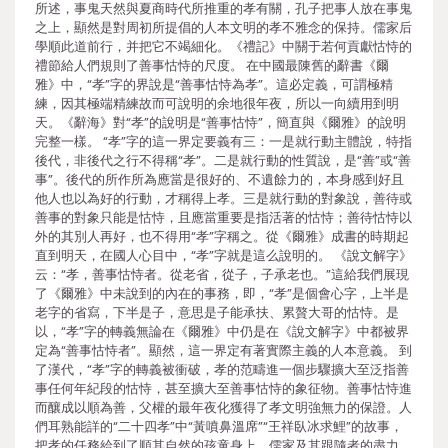
所述，事鬼天然與夏商時代所推重的孝有關，孔子把事人放在事鬼
之上，顯然是對周初所提倡的人本文明的孝不雅念的保持。儒家后
學順此道前行，并把它不竭細化。《禮記》中關于若何貢獻怙恃的
禮節給人們規則了善事怙恃的尺度。 在中國最陳舊的辭書《爾
雅》中，“孝”字的界說是“善事怙恃為孝”。這必定義，可謂極精
練，因其極端精練故而可說明的余地很年夜，所以一向續用到明
天。《辭海》對“孝”的說明是“善事怙恃”，簡直與《爾雅》的說明
完整一樣。 “孝”字的這一界定要義有三：一是就行動主體說，特指
後代，非後代之行不得稱“孝”。二是就行動的性質說，是“善”或“善
事”。後代的所作所為應當是很好的、不遺餘力的，本身感到好且
他人也以為好的行動，才稱得上孝。三是就行動的對象說，善待或
善事的對象只能是怙恃，且應當重要是指活著的怙恃；善待怙恃以
外的其別人再好，也不得用“孝”字稱之。從《爾雅》成書的時期起
直到明天，在國人心目中，“孝”字就是這么說明的。 《說文解字》
云：“孝，善事怙恃者。從老省，從子，子承老也。”這給我們展現
了《爾雅》中未說到的內在的事務，即，“孝”是個會心字，上半是
老字的省寫，下半是子，意思是子能承扶、累贅大哥的怙恃。是
以，“孝”字的轉義無論在《爾雅》中仍是在《說文解字》中都被界
定為“善事怙恃者”。顯然，這一界定有著實際主義的人本意義。 到
了漢代，“孝”字的轉義被衝破，孝的范疇進一個步驟擴大至泛指善
事任何年紀段的怙恃，甚至擴大至善事怙恃的象征物。善事怙恃進
而釀成以順為善，父權的最年夜化獲得了孝文明強無力的保證。人
們耳熟能詳的“二十四孝”中“黃噴鼻溫席”“王祥臥冰求鯉”的故事，
把孝的任務給到了順其自然的孩童身上。儒家及其跟隨者的盡力，