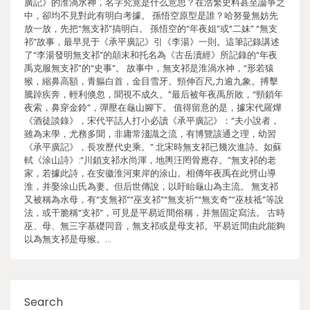
廣記》的淮渦水神，名字究竟是什么意思？在浩繁史料甚至論爭之
中，卻均不見對此有明白考據。 孫悟空原型是誰？哈努曼無妨先
放一放，先把“無支祁”搞明白。 孫悟空的“年夜姐”或“二妹” “無支
祁”故事，最早見于《承平廣記》引《李湯》一則。這筆記錄講述
了“李湯發明無支祁”的顛末和托名為《古岳瀆經》所記錄的“年夜
禹克服無支祁”的“史事”。 故事中，無支祁是淮渦水神，“形若猿
猴，縮鼻高額，青軀白首，金目雪牙。頸伸百尺,力逾九象。搏擊
騰踔疾奔，輕利倏忽，聞視不成久。”最后被年夜禹所敗，“頸鎖年
夜索，鼻穿金鈴”，彈壓在龜山腳下。 值得留意的是，據宋代羅燁
《酒徒談錄》，宋代平話人打小必讀《承平廣記》：“夫小說者，
雖為末學，尤務多聞，非庸常淺識之流，有博覽該通之理，幼習
《承平廣記》，長攻歷代史乘。” 北宋時無支祁已幾次進詩。如蘇
軾《涂山詩》:“川鎖支祁水尚渾，地輿汪罔骨應存。”無支祁的老
家，若據此詩，在安徽淮河東岸的涂山。相傳年夜禹在此劈山導
淮，并娶涂山氏為妻。但后世傳說，以盱眙龜山為主流。 無支祁
又被稱為水母，有“支無祁”“巫支祁”“無支祈”“無支奇”“巫枝祗”等說
法，或干脆稱“支祁”，可見是平易近間俗稱，并無固定寫法。 古時
巫、母、無三字基礎同音，無支祁或是母支祁。平易近間由此能夠
以為無支祁是母猴。…
Search