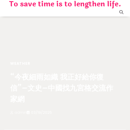
To save time is to lengthen life.
Skip
to
content
WEATHER
“今夜細雨如織 我正好給你復
信”–文史–中國找九宮格交流作
家網
admin
03/19/2025