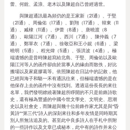
蕾、何銳、孟浪、老木以及陳超自己曾經過世。
與陳超通訊最為頻仍的是王家新（21通）、于堅
（21通）、周倫佑（17通）、劉翔（17通）、韓東（11
通）、臧棣（11通）、伊蕾（8通）、唐曉渡（8
通）、歐陽江河（7通）、西川（7通）、陳仲義（7
通）、鄭單衣（7通）、徐敬亞和王小妮（6通）、梁
曉明（5通）、程光煒（5通）、張洪波（4通）。極
端遺憾的是昔時陳超寫給北島、于堅、周倫佑以及歐
陽江河等人的函件卻由於當事人的緣由而散佚，好比
搬場以及家庭膠葛等。依照陳超在日誌中的記敘，他
已經與海子和駱一禾有通訊往來，但極端遺憾的是在
他保存上去的函件中沒有找到。透過這份長長的來往
名單，我們發明繚繞著陳超所睜開的不只是前鋒詩歌
史，還有極為豐盛的中國今世文學史、文明史、思潮
史以及社會史，而陳超與幾十位前鋒作家尤其是與“昏
黃詩”“第三代”詩人的深刻來往和多年友情是同時期其
別人所無法追及的。甚至此中良多詩人在手札中所附
的一些詩作以及文章已成秘本，此中有的詩作并未公