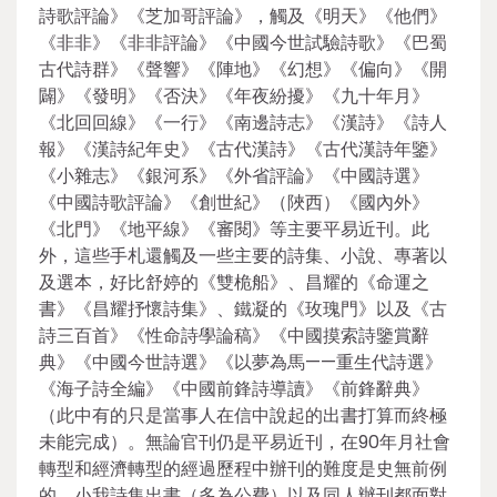
詩歌評論》《芝加哥評論》，觸及《明天》《他們》
《非非》《非非評論》《中國今世試驗詩歌》《巴蜀
古代詩群》《聲響》《陣地》《幻想》《偏向》《開
闢》《發明》《否決》《年夜紛擾》《九十年月》
《北回回線》《一行》《南邊詩志》《漢詩》《詩人
報》《漢詩紀年史》《古代漢詩》《古代漢詩年鑒》
《小雜志》《銀河系》《外省評論》《中國詩選》
《中國詩歌評論》《創世紀》（陜西）《國內外》
《北門》《地平線》《審閱》等主要平易近刊。此
外，這些手札還觸及一些主要的詩集、小說、專著以
及選本，好比舒婷的《雙桅船》、昌耀的《命運之
書》《昌耀抒懷詩集》、鐵凝的《玫瑰門》以及《古
詩三百首》《性命詩學論稿》《中國摸索詩鑒賞辭
典》《中國今世詩選》《以夢為馬——重生代詩選》
《海子詩全編》《中國前鋒詩導讀》《前鋒辭典》
（此中有的只是當事人在信中說起的出書打算而終極
未能完成）。無論官刊仍是平易近刊，在90年月社會
轉型和經濟轉型的經過歷程中辦刊的難度是史無前例
的，小我詩集出書（多為公費）以及同人辦刊都面對