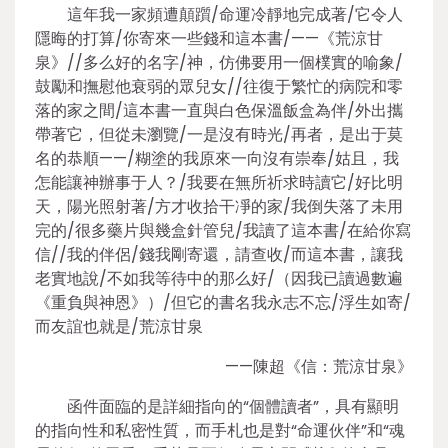
這年我一家頻遭顛躓/命運冷靜地完成著/它令人
隱晦的打算/你寄來一些錢和這本書/——《荒涼甘
泉》//多么好的名字/神，仿佛要用一個樸實的喻象/
鼓勵和撫慰他衰弱的眾兒女//往復于繁忙的病院和零
落的家之間/這本書一直與白色保溫飯盒為伴/外出攜
帶著它，但從未瀏覽/一是沒有時光/再者，是出于莫
名的恭順——/糊塗的我原來一向沒有崇奉/姑且，我
怎能讓神辦事于人？/我要在無所祈求時讀它/好比明
天，陽光照射著/方才收拾干凈的家/我倒失落了未用
完的/很多藥片與幾盒針管兒/我讀了這本書/在給你寫
信//我的伴侶/錢我剛寄還，請查收/而這本書，讓我
老實地說/不如我等待中的那么好/（因我已讀過數遍
《重負與神恩》）/但它的書名我永志不忘/浮生如寄/
而友誼也就是/荒涼甘泉
——陳超《信：荒涼甘泉》
函件面臨的是詳細指向的“個體讀者”，具有顯明
的指向性和私密性質，而手札也是對“命運伙伴”和“魂