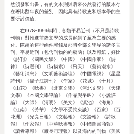
然頒發和出書，有的文本則與后來公然發行的版本存
在著比擬年夜的差別，因此具有詩歌史和版本學的主
要研討價值。
在1978-1999年間，各類平易近刊（不只是詩歌
刊物）對推進前鋒文學的成長起到了至為主要的感
化。陳超的這些函件就觸及那時全部文學界的諸多官
刊、平易近刊（包含刊物的約稿函）以及報紙，好比
《詩刊》《國民文學》《中國》《中國作家》《詩
神》《詩選刊》《詩摸索》《飛天》《藝術潮水》
《藝術消息》《文明藝術論壇》《中國電視》《星星
詩刊》《揚子江詩刊》《作家》《花城》《十月》
《山花》《唸書》《北京文學》《河北文學》《天津
文學》《本國文學評論》《作品與爭叫》《小說評
論》《大師》《清明》《美文》《滇池》《海角》
《江南》《芳華》《文學不受拘束談》《百家》《百
花洲》《光亮日報》《文藝報》《文論報》《詩歌
報》《作家報》《中華唸書報》《中國圖書商報》
《讀者導報》《廠長司理報》以及海內的刊物《美國