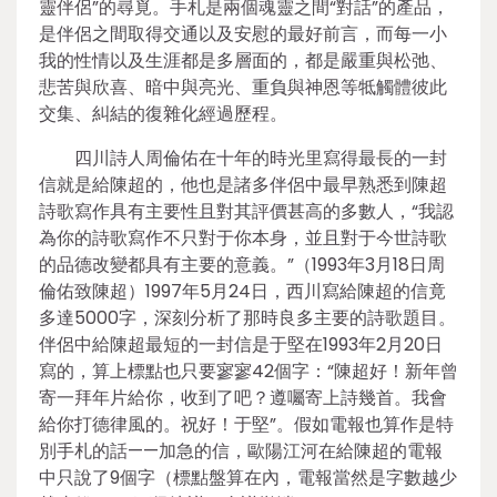
靈伴侶”的尋覓。手札是兩個魂靈之間“對話”的產品，
是伴侶之間取得交通以及安慰的最好前言，而每一小
我的性情以及生涯都是多層面的，都是嚴重與松弛、
悲苦與欣喜、暗中與亮光、重負與神恩等牴觸體彼此
交集、糾結的復雜化經過歷程。
四川詩人周倫佑在十年的時光里寫得最長的一封
信就是給陳超的，他也是諸多伴侶中最早熟悉到陳超
詩歌寫作具有主要性且對其評價甚高的多數人，“我認
為你的詩歌寫作不只對于你本身，並且對于今世詩歌
的品德改變都具有主要的意義。”（1993年3月18日周
倫佑致陳超）1997年5月24日，西川寫給陳超的信竟
多達5000字，深刻分析了那時良多主要的詩歌題目。
伴侶中給陳超最短的一封信是于堅在1993年2月20日
寫的，算上標點也只要寥寥42個字：“陳超好！新年曾
寄一拜年片給你，收到了吧？遵囑寄上詩幾首。我會
給你打德律風的。祝好！于堅”。假如電報也算作是特
別手札的話——加急的信，歐陽江河在給陳超的電報
中只說了9個字（標點盤算在內，電報當然是字數越少