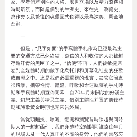
家、學者們差別性的人格、處世立場以及精力際遇和
時期氣氛，而陳超個別的生涯史、來往史、瀏覽史、
寫作史以及繁復的魂靈圖式也得以最為深奧、周全地
凸顯。
一
但是，“見字如面”的手寫體手札作為已經最為主
要的交通方法已然終結，寫信的人和收信的人都被封
存進汗青的黑匣子之中。“信使”不再，人們被敏捷席
卷到全媒體時期的數字化烏托邦和屏幕化社交的狂歡
或自溺之中。這是我們必需重視的現實，盡管它簡直
很殘暴。攜帶性情、體溫、呼吸和命運軌跡的手札時
期和手寫體時期宣佈閉幕，自70年月末開啟的好漢主
義、幻想主義與猜忌主義、個別主體性并置的前鋒時
期和詩歌黃金時期也迎來告終局。
當從頭翻撿、晾曬、翻開和瀏覽昔時陳超與同時
期人的一封封函件，我們穿越時空離開阿誰遠往年月
的現場以及一代人真正的不虛的身旁，他們的喜怒哀