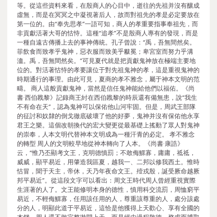
等。從這些資料來看，在殷商人的心目中，逝往的先祖并沒有釀成
虛無，而是在冥冥之中凝視著后人，故而對祖先的孝是必定要放在
第一位的。由“奉先思孝”一語可知，商人的孝重要指事奉祖先，而
非貢獻活著大哥的怙恃。這種“追孝”不是殷商人專有的發現，而是
一種自遠古傳播上去的事神傳統。孔子曾說：“禹，吾無間然矣。
菲飲食而致孝乎鬼神，惡衣服而致美乎黻冕；卑宮室而努力乎溝
洫。禹，吾無間然矣。”可見夏代就是把貢獻鬼神放在極端主要地
位的。對活著怙恃的孝要讓位于對先祖鬼神的孝，這是重視鬼神的
時期通行的事理。由此可見，夏商的孝不雅念，屬于神本文明的范
疇。 商人這般貢獻鬼神，當然是信任鬼神能給他們以福佑。《尚
書·西伯戡黎》記錄商王紂在西伯戡黎的時辰還有備無患，說“我生
不有命在天”，認為鬼神可以保佑他山河牢固。但是，周武王部隊
的征討和奴隸的倒戈徹底破壞了他的好夢，鬼神并沒有保佑他永享
君王之樂。這個改朝換代的宏大變更從最基礎上搖動了眾人對鬼神
的崇奉，人本文明代替神本文明成為一種汗青的必定。 孝不雅念
的轉型 周人的文明較早地從神本轉向了人本。《尚書·康誥》
云，“惟乃丕顯考文王，克明德慎罰；不敢侮鰥寡，庸庸，祗祗，
威威，顯平易近，用肇造我區夏，越我一、二邦以修我西土。惟時
怙冒，聞于天主，帝休，天乃年夜命文王。殪戎殷，誕受厥命越厥
邦平易近”。從這段文字可以看出：周文王時代周人曾經重視實際
生涯著的人了。文王能修明本身的德性，慎用科交流罰，周恤窮平
易近，不輕侮鰥寡，任用該任用的人，尊重該尊重的人，處分該處
分的人，明顯此道于平易近，這恰是他獲得上天歡心、享有全國的