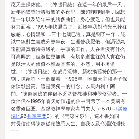
愿天主保佑他。”（陳超日誌）在這一年的最后一天，
新年的鐘聲行將敲響的冬夜里，陳超靜靜獨坐，回想
這一年以及近年來的諸多曲折，身心疲乏，但也只能
努力面臨，“1995年快曩昔了。近幾年我對時光已掉往
敏感，心情溫和……三十七歲已過，真是到了中年，認
識中絕對主義成分更年夜。生涯使我厭倦，但憑習氣
還能當真看待身邊的、手頭的工作。人在世沒有什么
可高興的，但逝世更無聊。有幾多逝世往的人實在仍
是以活人的價值不雅為基準的。不然，用不著逝
世。”（陳超日誌）在歲月流轉、新桃換舊符的那一
刻，陳超許下一個愿看：“1996年，唯愿天主和圣子保
佑陳默提高。這是我獨一的掛念。以馬內利！阿
門。”陳超身邊的伴侶不乏基督教徒和神學修習者。一
位伴侶在1995年春天給陳超的信中附帶了一本美國有
名靈修巨匠、基督教神學專家考門夫人（1870～1
講座
場地
96
共享空間
0）的《荒涼甘泉》。這本書如同一
封長信使得陳超從頭熟悉人生、自我以及命運的淵藪
——