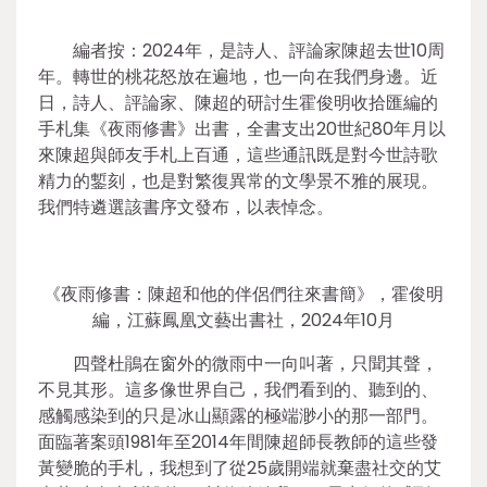
編者按：2024年，是詩人、評論家陳超去世10周
年。轉世的桃花怒放在遍地，也一向在我們身邊。近
日，詩人、評論家、陳超的研討生霍俊明收拾匯編的
手札集《夜雨修書》出書，全書支出20世紀80年月以
來陳超與師友手札上百通，這些通訊既是對今世詩歌
精力的鏨刻，也是對繁復異常的文學景不雅的展現。
我們特遴選該書序文發布，以表悼念。
《夜雨修書：陳超和他的伴侶們往來書簡》，霍俊明
編，江蘇鳳凰文藝出書社，2024年10月
四聲杜鵑在窗外的微雨中一向叫著，只聞其聲，
不見其形。這多像世界自己，我們看到的、聽到的、
感觸感染到的只是冰山顯露的極端渺小的那一部門。
面臨著案頭1981年至2014年間陳超師長教師的這些發
黃變脆的手札，我想到了從25歲開端就棄盡社交的艾