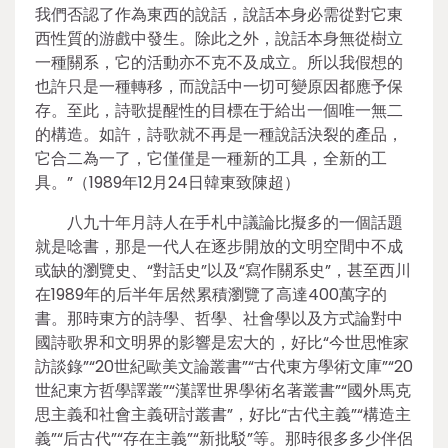
我們否認了作為東西的說話，說話本身必需從對它東
西性質的游戲中發生。除此之外，說話本身無從樹立
一種關系，它的活動亦不克不及成立。所以我假想的
也許只是一種轉移，而說話中一切可變原因都應予保
存。至此，詩歌提醒性的目標在于給出一個唯一無二
的構造。如許，詩歌就不再是一種說話決裂的產品，
它合二為一了，它僅僅是一種新的工具，全新的工
具。”（1989年12月24日韓東致陳超）
八九十年月詩人在手札中議論比擬多的一個話題
就是唸書，那是一代人在逐步開放的文明空間中不成
或缺的瀏覽史、“對話史”以及“寫作關系史”，甚至西川
在1989年的后半年居然累積瀏覽了高達400萬字的
書。那時東方的詩學、哲學、社會學以及方式論對中
國詩歌界和文明界的影響是宏大的，好比“今世思惟家
訪談錄”“20世紀歐美文論叢書”“古代東方學術文庫”“20
世紀東方哲學譯叢”“漢譯世界學術名著叢書”“國外馬克
思主義和社會主義研討叢書”，好比“古代主義”“構造主
義”“后古代”“存在主義”“新批駁”等。那時很多多少伴侶