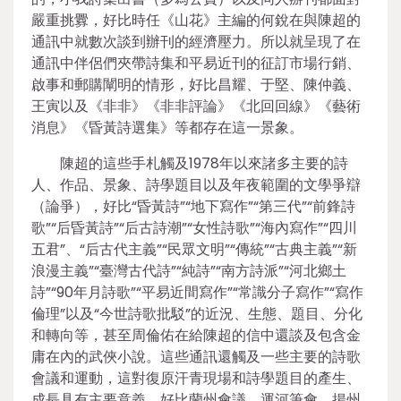
嚴重挑釁，好比時任《山花》主編的何銳在與陳超的
通訊中就數次談到辦刊的經濟壓力。所以就呈現了在
通訊中伴侶們夾帶詩集和平易近刊的征訂市場行銷、
啟事和郵購闡明的情形，好比昌耀、于堅、陳仲義、
王寅以及《非非》《非非評論》《北回回線》《藝術
消息》《昏黃詩選集》等都存在這一景象。
陳超的這些手札觸及1978年以來諸多主要的詩
人、作品、景象、詩學題目以及年夜範圍的文學爭辯
（論爭），好比“昏黃詩”“地下寫作”“第三代”“前鋒詩
歌”“后昏黃詩”“后古詩潮”“女性詩歌”“海內寫作”“四川
五君”、“后古代主義”“民眾文明”“傳統”“古典主義”“新
浪漫主義”“臺灣古代詩”“純詩”“南方詩派”“河北鄉土
詩”“90年月詩歌”“平易近間寫作”“常識分子寫作”“寫作
倫理”以及“今世詩歌批駁”的近況、生態、題目、分化
和轉向等，甚至周倫佑在給陳超的信中還談及包含金
庸在內的武俠小說。這些通訊還觸及一些主要的詩歌
會議和運動，這對復原汗青現場和詩學題目的產生、
成長具有主要意義，好比蘭州會議、運河筆會、揚州