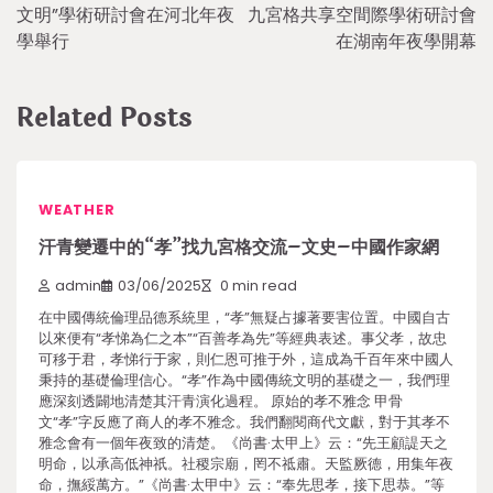
navigation
文明”學術研討會在河北年夜
九宮格共享空間際學術研討會
學舉行
在湖南年夜學開幕
Related Posts
WEATHER
汗青變遷中的“孝”找九宮格交流–文史–中國作家網
admin
03/06/2025
0 min read
在中國傳統倫理品德系統里，“孝”無疑占據著要害位置。中國自古
以來便有“孝悌為仁之本”“百善孝為先”等經典表述。事父孝，故忠
可移于君，孝悌行于家，則仁恩可推于外，這成為千百年來中國人
秉持的基礎倫理信心。“孝”作為中國傳統文明的基礎之一，我們理
應深刻透闢地清楚其汗青演化過程。 原始的孝不雅念 甲骨
文“孝”字反應了商人的孝不雅念。我們翻閱商代文獻，對于其孝不
雅念會有一個年夜致的清楚。《尚書·太甲上》云：“先王顧諟天之
明命，以承高低神祇。社稷宗廟，罔不祗肅。天監厥德，用集年夜
命，撫綏萬方。”《尚書·太甲中》云：“奉先思孝，接下思恭。”等