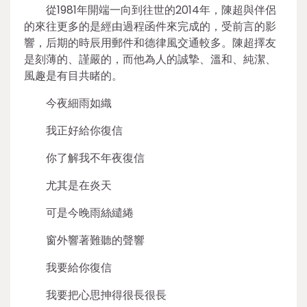
從1981年開端一向到往世的2014年，陳超與伴侶
的來往更多的是經由過程函件來完成的，受前言的影
響，后期的時辰用郵件和德律風交通較多。陳超擇友
是刻薄的、謹嚴的，而他為人的誠摯、溫和、純潔、
風趣是有目共睹的。
今夜細雨如織
我正好給你復信
你了解我不年夜復信
尤其是在炎天
可是今晚雨絲繾綣
窗外響著難聽的聲響
我要給你復信
我要把心思抻得很長很長