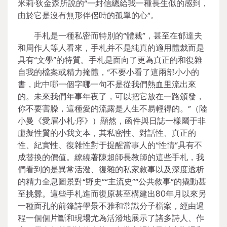
米莉·狄金森所說的“一封信總給我一種長生似的感到，
由於它是沒有無形伴侶時的孤單的心”。
手札是一種私密而特別的“體裁”，甚至在郁達夫
和周作人等人看來，手札并不是純真的適用體裁而是
具有“文學”的特質。手札是面向了更為真正的和復雜
自我的檔案或精力掩體，“不要小看了這兩部小小的
書，此中哪一個字哪一句不是從我們熱血里流出來
的。未來我們年事年夜了，可以把它放在一路頒發，
你不要害臊，這種愛的流露是人生不易輕得的。”（陸
小曼《愛眉小札·序》）顯然，函件與日誌一樣屬于非
虛擬性質的小我文本，其私密性、對話性、真正的
性、紀實性、復雜性對于提醒當事人的“性情”具有不
成替換的價值。繚繞著陳超師長教師的這些手札，我
們看到的是異常活潑、復雜的私家敘事以及深度透析
的精力全息圖景對“野史”“主流史”“公共敘事”的撬動甚
至挑釁。這些手札進而復原甚至構建出80年月以來另
一種面孔的前鋒詩學景不雅和常識分子檔案，經由過
程一個個片斷和現場尤為活潑地展示了諸多詩人、作