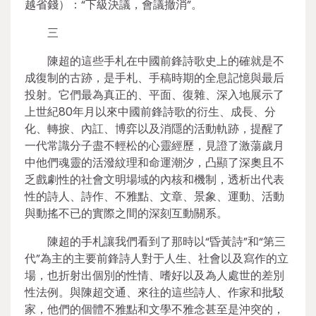
越省錢）：“下級決議，會議撤消”。
三
陳超的這些手札在中國前鋒詩歌史上的確就是不
成復制的古跡，是手札、手稿時期的全息記憶與最后
投射。它們最為真正的、平面、復雜、深入地展示了
上世紀80年月以來中國前鋒詩歌的衍生、成長、分
化、轉捩、內訌、博弈以及消隱的活動軌跡，提醒了
一代常識分子盡不輕松的心靈經歷，見證了激蕩歲月
中他們魂靈的活潑紋理和命運潮汐，凸顯了深奧且不
乏戲劇性的社會文明場域的內核和機制，透析出代表
性的詩人、詩作、不雅點、文章、景象、運動、活動
與動搖不已的實際之間的深刻互動關系。
陳超的手札讓我們看到了那時以“昏黃詩”和“第三
代”為主的主要前鋒詩人對于人生、社會以及寫作的立
場，也折射出個別的性情、嗜好以及為人處世的差別
性法例。與陳超交通、來往的這些詩人、作家和批駁
家，他們的個體不雅點和文學不雅念甚至是沖突的，