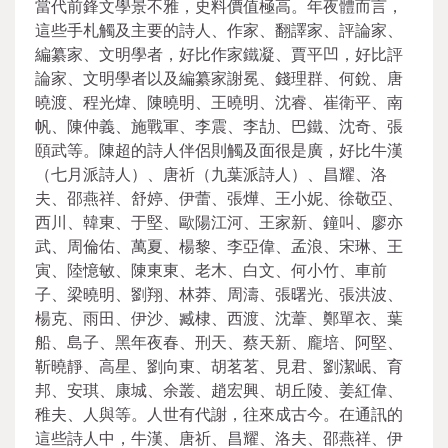
當代前鋒文學景不雅，史料價值極高。年夜體而言，
這些手札觸及主要的詩人、作家、翻譯家、評論家、
編纂家、文明學者，好比作家鐵凝、賈平凹，好比評
論家、文明學者以及編纂家謝冕、錢理群、何銳、唐
曉渡、程光煒、陳曉明、王曉明、沈睿、崔衛平、南
帆、陳仲義、施戰軍、李震、李劼、巴鐵、沈奇、張
頤武等。陳超的詩人伴侶則觸及面很是廣，好比牛漢
（七月派詩人）、唐祈（九葉派詩人）、昌耀、洛
夫、邵燕祥、舒婷、伊蕾、張燁、王小妮、徐敬亞、
西川、韓東、于堅、歐陽江河、王家新、鐘叫、廖亦
武、周倫佑、萬夏、楊黎、李亞偉、孟浪、宋琳、王
寅、陸憶敏、陳東東、老木、白文、何小竹、車前
子、梁曉明、劉翔、林莽、周濤、張曙光、張洪波、
楊克、雨田、伊沙、臧棣、西渡、沈葦、鄭單衣、葉
船、島子、黑年夜春、刑天、蔡天新、龐培、阿堅、
靳曉靜、高星、劉向東、胡茗茗、見君、劉潔岷、育
邦、安琪、康城、余叢、趙宏興、胡丘陵、姜紅偉、
稚夫、人與等。人世有代謝，往來成古今。在通訊的
這些詩人中，牛漢、唐祈、昌耀、洛夫、邵燕祥、伊