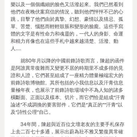
樂以及一個個纖細的臉色又活潑起來。我們已然看到
他們在夜晚伏案寫信的情況，聽到他們怦怦不已的心
跳，目擊了他們由於真摯、幻想、豪情以及猜忌、孤
單、苦楚、惱怒而輕輕鼓脹和變形的臉龐。這些手寫
體的文字是有性命力和魂靈的，一代人的身影、命運
和精力肖像也在這些手札中越來越清楚、活潑、動
人……
就80年月以降的中國前鋒詩歌而言，陳超的函件
是阿誰異常復雜而又變更不居的時期里不成多得的見
證和人證，它們甚至組成了一座精力體量極端宏大的
前鋒詩歌博物館。其所包括的小我信息以及汗青信息
量極年夜，也展示了前鋒詩歌場域中不為人知的諸多
橫斷面、正面以及樣本、切片，而它們恰是組成“汗青
論述”不成調換的要害部件，它們是“真正的”“汗青”以
及“詩性公理”自己。
34年間，陳超與近百位文壇老友的主要手札保存
上去二百七十多通，展示出蔚為壯不雅又繁復異常確