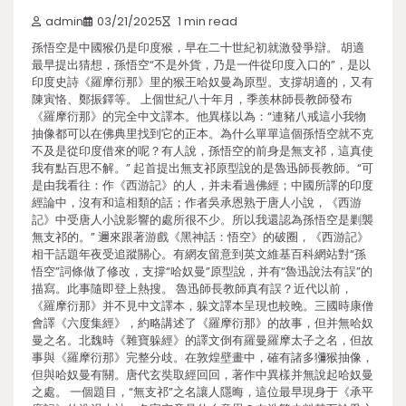
admin
03/21/2025
1 min read
孫悟空是中國猴仍是印度猴，早在二十世紀初就激發爭辯。 胡適
最早提出猜想，孫悟空“不是外貨，乃是一件從印度入口的”，是以
印度史詩《羅摩衍那》里的猴王哈奴曼為原型。支撐胡適的，又有
陳寅恪、鄭振鐸等。 上個世紀八十年月，季羨林師長教師發布
《羅摩衍那》的完全中文譯本。他異樣以為：“連豬八戒這小我物
抽像都可以在佛典里找到它的正本。為什么單單這個孫悟空就不克
不及是從印度借來的呢？有人說，孫悟空的前身是無支祁，這真使
我有點百思不解。” 起首提出無支祁原型說的是魯迅師長教師。“可
是由我看往：作《西游記》的人，并未看過佛經；中國所譯的印度
經論中，沒有和這相類的話；作者吳承恩熟于唐人小說，《西游
記》中受唐人小說影響的處所很不少。所以我還認為孫悟空是剿襲
無支祁的。” 邇來跟著游戲《黑神話：悟空》的破圈，《西游記》
相干話題年夜受追蹤關心。有網友留意到英文維基百科網站對“孫
悟空”詞條做了修改，支撐“哈奴曼”原型說，并有“魯迅說法有誤”的
描寫。此事隨即登上熱搜。 魯迅師長教師真有誤？近代以前，
《羅摩衍那》并不見中文譯本，躲文譯本呈現也較晚。三國時康僧
會譯《六度集經》，約略講述了《羅摩衍那》的故事，但并無哈奴
曼之名。北魏時《雜寶躲經》的譯文倒有羅曼羅摩太子之名，但故
事與《羅摩衍那》完整分歧。在敦煌壁畫中，確有諸多獼猴抽像，
但與哈奴曼有關。唐代玄奘取經回回，著作中異樣并無說起哈奴曼
之處。 一個題目，“無支祁”之名讓人隱晦，這位最早現身于《承平