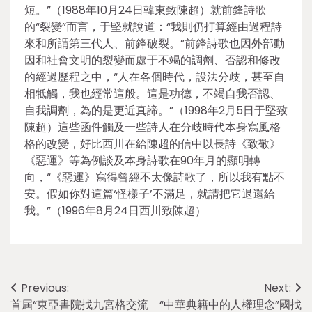
短。”（1988年10月24日韓東致陳超）就前鋒詩歌
的“裂變”而言，于堅就說道：“我則仍打算經由過程詩
來和所謂第三代人、前鋒破裂。”前鋒詩歌也因外部動
因和社會文明的裂變而處于不竭的調劑、否認和修改
的經過歷程之中，“人在各個時代，設法分歧，甚至自
相牴觸，我也經常這般。這是功德，不竭自我否認、
自我調劑，為的是更近真諦。”（1998年2月5日于堅致
陳超）這些函件觸及一些詩人在分歧時代本身寫風格
格的改變，好比西川在給陳超的信中以長詩《致敬》
《惡運》等為例談及本身詩歌在90年月的顯明轉
向，“《惡運》寫得曾經不太像詩歌了，所以我有點不
安。假如你對這篇‘怪樣子’不滿足，就請把它退還給
我。”（1996年8月24日西川致陳超）
Post
Previous:
Next:
首屆“東亞書院找九宮格交流
“中華典籍中的人權理念”國找