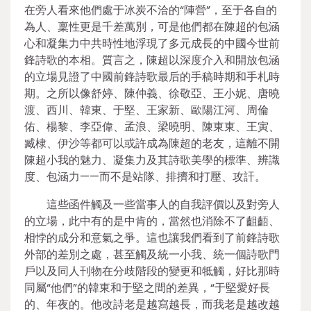
在旁人看來他們處于冰炭不洽的“陣營”，至于各自的
為人、稟性更是千差萬別，可是他們都在陳超的包涵
心和凝集力中共時性地浮現了多元成長的中國今世前
鋒詩歌的本相。質言之，陳超以深度介入和開放包涵
的立場見證了中國前鋒詩歌最后的手稿時期和手札時
期。之所以像舒婷、陳仲義、徐敬亞、王小妮、唐曉
渡、西川、韓東、于堅、王家新、歐陽江河、周倫
佑、楊黎、李亞偉、孟浪、梁曉明、陳東東、王寅、
臧棣、伊沙等都可以或許成為陳超的老友，這離不開
陳超小我的魅力、凝集力及其詩歌美學的標準、辨識
度、包涵力——而不是站隊、排擠和打壓、攻訐。
這些函件觸及一些當事人的自我評價以及對旁人
的立場，此中有的是中肯的，當然也消除不了齟齬、
相悖的成分和意氣之爭。這也讓我們看到了前鋒詩歌
外部的差別之處，甚至觸及統一小我、統一個詩歌門
戶以及同人刊物在分歧階段的變更和牴觸，好比那時
同屬“他們”的韓東和于堅之間的差異，“于堅愛好長
的、年夜的。他改詩老是越寫越長，而我老是越改越