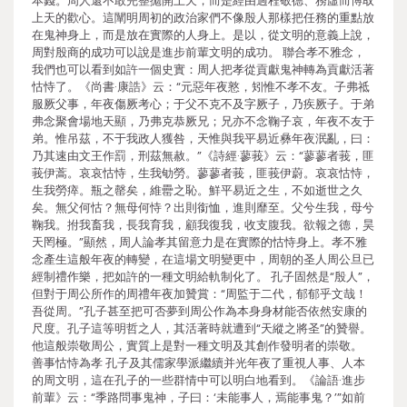
本錢。周人還不敢完整拋開上天，而是經由過程敬德、務虛而博取
上天的歡心。這闡明周初的政治家們不像殷人那樣把任務的重點放
在鬼神身上，而是放在實際的人身上。是以，從文明的意義上說，
周對殷商的成功可以說是進步前輩文明的成功。 聯合孝不雅念，
我們也可以看到如許一個史實：周人把孝從貢獻鬼神轉為貢獻活著
怙恃了。《尚書·康誥》云：“元惡年夜憝，矧惟不孝不友。子弗祗
服厥父事，年夜傷厥考心；于父不克不及字厥子，乃疾厥子。于弟
弗念聚會場地天顯，乃弗克恭厥兄；兄亦不念鞠子哀，年夜不友于
弟。惟吊茲，不于我政人獲咎，天惟與我平易近彝年夜泯亂，曰：
乃其速由文王作罰，刑茲無赦。”《詩經·蓼莪》云：“蓼蓼者莪，匪
莪伊蒿。哀哀怙恃，生我劬勞。蓼蓼者莪，匪莪伊蔚。哀哀怙恃，
生我勞瘁。瓶之罄矣，維罍之恥。鮮平易近之生，不如逝世之久
矣。無父何怙？無母何恃？出則銜恤，進則靡至。父兮生我，母兮
鞠我。拊我畜我，長我育我，顧我復我，收支腹我。欲報之德，昊
天罔極。”顯然，周人論孝其留意力是在實際的怙恃身上。孝不雅
念產生這般年夜的轉變，在這場文明變更中，周朝的圣人周公旦已
經制禮作樂，把如許的一種文明給軌制化了。 孔子固然是“殷人”，
但對于周公所作的周禮年夜加贊賞：“周監于二代，郁郁乎文哉！
吾從周。”孔子甚至把可否夢到周公作為本身身材能否依然安康的
尺度。孔子這等明哲之人，其活著時就遭到“天縱之將圣”的贊譽。
他這般崇敬周公，實質上是對一種文明及其創作發明者的崇敬。
善事怙恃為孝 孔子及其儒家學派繼續并光年夜了重視人事、人本
的周文明，這在孔子的一些群情中可以明白地看到。《論語·進步
前輩》云：“季路問事鬼神，子曰：‘未能事人，焉能事鬼？’”如前