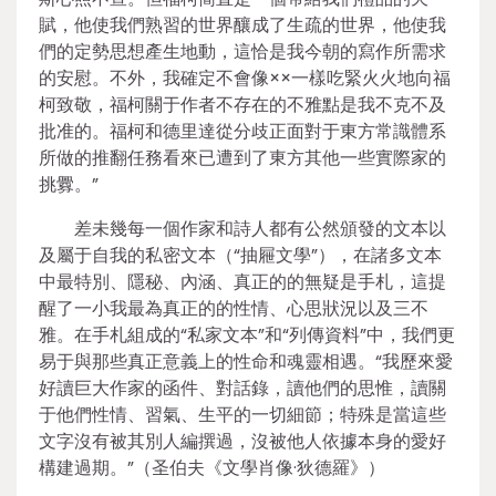
賦，他使我們熟習的世界釀成了生疏的世界，他使我
們的定勢思想產生地動，這恰是我今朝的寫作所需求
的安慰。不外，我確定不會像××一樣吃緊火火地向福
柯致敬，福柯關于作者不存在的不雅點是我不克不及
批准的。福柯和德里達從分歧正面對于東方常識體系
所做的推翻任務看來已遭到了東方其他一些實際家的
挑釁。”
差未幾每一個作家和詩人都有公然頒發的文本以
及屬于自我的私密文本（“抽屜文學”），在諸多文本
中最特別、隱秘、內涵、真正的的無疑是手札，這提
醒了一小我最為真正的的性情、心思狀況以及三不
雅。在手札組成的“私家文本”和“列傳資料”中，我們更
易于與那些真正意義上的性命和魂靈相遇。“我歷來愛
好讀巨大作家的函件、對話錄，讀他們的思惟，讀關
于他們性情、習氣、生平的一切細節；特殊是當這些
文字沒有被其別人編撰過，沒被他人依據本身的愛好
構建過期。”（圣伯夫《文學肖像·狄德羅》）