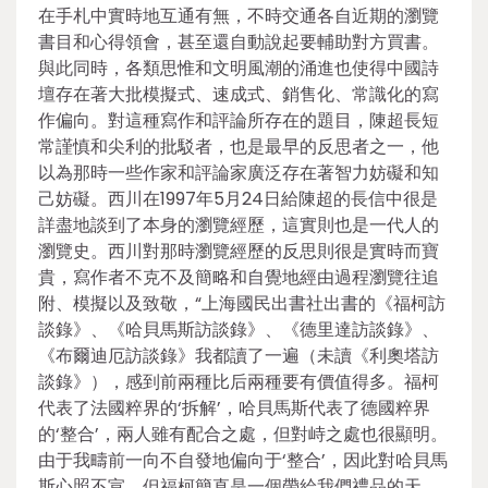
在手札中實時地互通有無，不時交通各自近期的瀏覽
書目和心得領會，甚至還自動說起要輔助對方買書。
與此同時，各類思惟和文明風潮的涌進也使得中國詩
壇存在著大批模擬式、速成式、銷售化、常識化的寫
作偏向。對這種寫作和評論所存在的題目，陳超長短
常謹慎和尖利的批駁者，也是最早的反思者之一，他
以為那時一些作家和評論家廣泛存在著智力妨礙和知
己妨礙。西川在1997年5月24日給陳超的長信中很是
詳盡地談到了本身的瀏覽經歷，這實則也是一代人的
瀏覽史。西川對那時瀏覽經歷的反思則很是實時而寶
貴，寫作者不克不及簡略和自覺地經由過程瀏覽往追
附、模擬以及致敬，“上海國民出書社出書的《福柯訪
談錄》、《哈貝馬斯訪談錄》、《德里達訪談錄》、
《布爾迪厄訪談錄》我都讀了一遍（未讀《利奧塔訪
談錄》），感到前兩種比后兩種要有價值得多。福柯
代表了法國粹界的‘拆解’，哈貝馬斯代表了德國粹界
的‘整合’，兩人雖有配合之處，但對峙之處也很顯明。
由于我疇前一向不自發地偏向于‘整合’，因此對哈貝馬
斯心照不宣。但福柯簡直是一個帶給我們禮品的天