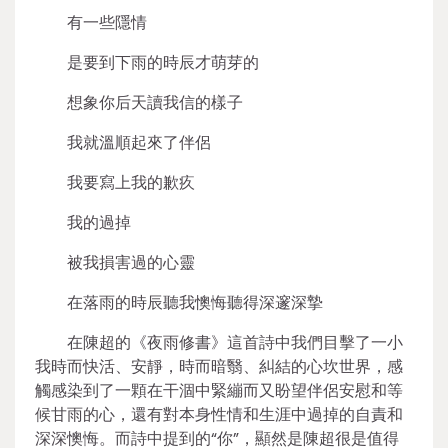
有一些隱情
是要到下雨的時辰才萌芽的
想象你后天讀我信的樣子
我就溫順起來了伴侶
我要寫上我的歉疚
我的過掉
被我損害過的心靈
在落雨的時辰聽我懊悔聽得深邃深摯
在陳超的《夜雨修書》這首詩中我們目擊了一小
我時而快活、安靜，時而暗翳、糾結的心坎世界，感
觸感染到了一顆在干涸中緊繃而又盼望伴侶安慰和等
候甘雨的心，還有對本身性情和生涯中過掉的自責和
深深懊悔。而詩中提到的“你”，顯然是陳超很是值得