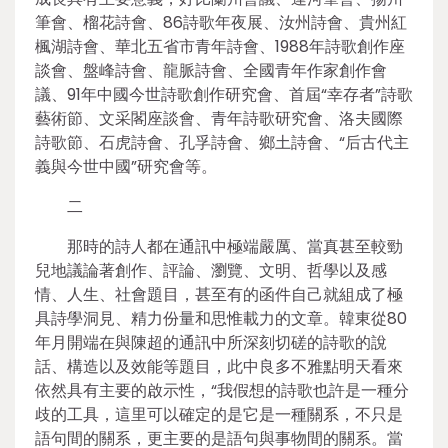
筆會、榴花詩會、86詩歌年夜展、汝州詩會、貴州紅
楓湖詩會、華北五省市青年詩會、1988年詩歌創作座
談會、盤峰詩會、龍脈詩會、全國青年作家創作會
議、91年中國今世詩歌創作研究會、首屆“幸存者”詩歌
藝術節、文采閣座談會、青年詩歌研究會、洛夫國際
詩歌節、石虎詩會、孔孚詩會、鄉土詩會、“后古代主
義與今世中國”研究會等。
二
那時的詩人都在通訊中極端嚴厲、當真甚至較勁
兒地議論著創作、評論、瀏覽、文明、哲學以及感
情、人生、社會題目，甚至有的函件自己就組成了極
具詩學洞見、精力份量和思惟載力的文章。韓東從80
年月開端在與陳超的通訊中所深刻切磋的詩歌的說
話、構造以及效能等題目，此中良多不雅點明天看來
依然具有主要的啟示性，“我假想的詩歌也許是一種分
歧的工具，這里可以確定的是它是一種關系，不只是
語句間的關系，更主要的是語句與事物間的關系。當