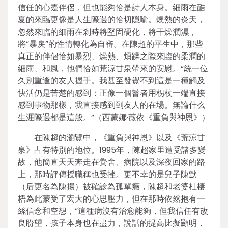
信任的心靈伴侶，但也能夠恰是詩人本身。細雨在酷
夏的來臨更像是人生際遇的恰切隱喻。燠熱的炎天，
忽然來臨的細雨在剎時將堅固硬化，將干燥潤濕，
將“暴戾”的性情轉化為自審。在陳超的平生中，那些
真正的伴侶恰如暴烈、燥熱、煩躁之際來臨的柔潤的
細雨、和風，他們恰如荒涼甘泉帶來的安慰。“統一位
久別重逢的友人握手。我甚至發覺不到這是一種觸及
快活仍是苦楚的感到：正像一個瞽者用枴杖一端直接
感到事物那樣，我直接感到到友人的在場。無論什么
生涯際遇都是這般。”（西蒙娜·薇依《重負與神恩》）
在陳超的瀏覽中，《重負與神恩》以及《荒涼甘
泉》占有特別的地位。1995年，陳超家里遭受諸多變
故，他簡直天天奔走在黌舍、病院以及深夜回家的路
上，那時評傳授職稱也受挫。更不幸的是兒子陳默
（后更名為陳揚）被確診為孤單癥，陳超和老婆杜棲
梧為此蒙受了宏大的心思壓力，但在那時依然抱有一
絲信念和空想，“這種病沒有治愈能夠，但我信任有改
良盼望，孩子本身也在盡力，說話的提高比擬顯明，