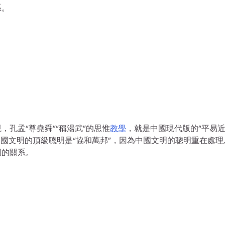
系。
孔孟“尊堯舜”“稱湯武”的思惟
教學
，就是中國現代版的“平易
。中國文明的頂級聰明是“協和萬邦”，因為中國文明的聰明重在處理
國的關系。