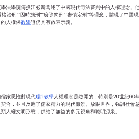
夜學法學院傳授江必新闡述了中國現代司法審判中的人權理念。
“嚴格治刑”“因時施刑”“廢除肉刑”“審慎定刑”等理念，體現了中國
中的人權保
教學
證仍具有啟表示義。
的儒家思惟對現代
1對1教學
人權理念是敞開的，特別是20世紀60
通契合，並且反應了儒家精力的現代愿景。放眼世界，強調社會
人類人權文明形態，供給了無益的多元視角和聰明源泉。