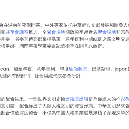
討會在湖南年夜學開幕。中外專家依托中華經典文獻發掘和闡發人
明和
共享會議室
氣力。全
聚會場地
國政協平易近族
聚會場地
和宗
委常委、省委宣傳部部長楊浩東，意年夜利中國絲綢之路文明交
授梅畢娜，湖南年夜學黨委書記鄧衛等在開幕式致辭。
ican、加拿年夜、意年夜利、印度
瑜伽教室
、巴基斯坦、japan
以及國內有關部門、社會組織代表參會研討。
明的配合結果。一部世界文明史恰
會議室出租
是為促進人的不
家
個文明體，配合締造了人類人權文明的豐富形態。中華文明歷來
類配合價值深度契合，不僅為中國人權事業發展厚植了深邃深摯