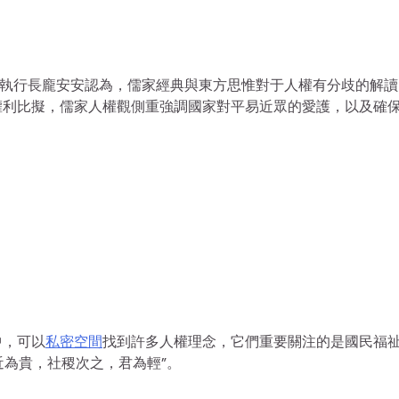
學會執行長龐安安認為，儒家經典與東方思惟對于人權有分歧的解
權利比擬，儒家人權觀側重強調國家對平易近眾的愛護，以及確
中，可以
私密空間
找到許多人權理念，它們重要關注的是國民福
近為貴，社稷次之，君為輕”。