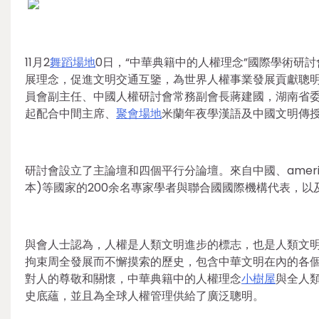
11月2
舞蹈場地
0日，“中華典籍中的人權理念”國際學術研
展理念，促進文明交通互鑒，為世界人權事業發展貢獻聰
員會副主任、中國人權研討會常務副會長蔣建國，湖南省
起配合中間主席、
聚會場地
米蘭年夜學漢語及中國文明傳
研討會設立了主論壇和四個平行分論壇。來自中國、amer
本)等國家的200余名專家學者與聯合國國際機構代表，
與會人士認為，人權是人類文明進步的標志，也是人類文
拘束周全發展而不懈摸索的歷史，包含中華文明在內的各
對人的尊敬和關懷，中華典籍中的人權理念
小樹屋
與全人
史底蘊，並且為全球人權管理供給了廣泛聰明。