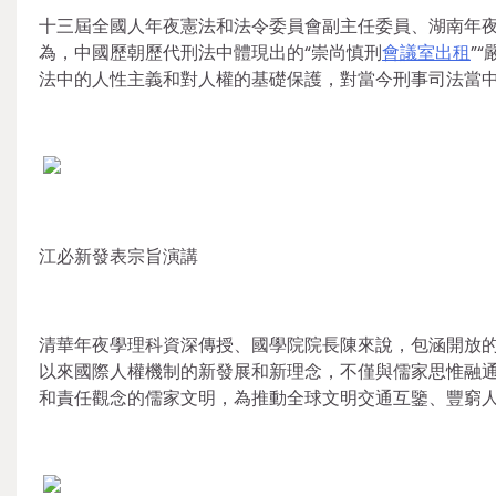
十三屆全國人年夜憲法和法令委員會副主任委員、湖南年
為，中國歷朝歷代刑法中體現出的“崇尚慎刑
會議室出租
”
法中的人性主義和對人權的基礎保護，對當今刑事司法當
江必新發表宗旨演講
清華年夜學理科資深傳授、國學院院長陳來說，包涵開放
以來國際人權機制的新發展和新理念，不僅與儒家思惟融
和責任觀念的儒家文明，為推動全球文明交通互鑒、豐窮