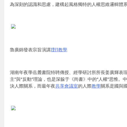
為深刻的認識和思慮，建構起風格獨特的人權思維邏輯體
魯廣錦發表宗旨演講
1對1教學
湖南年夜學岳麓書院特聘傳授、經學研討所所長姜廣輝表現，
主”與“反動”理論，也是深躲于《尚書》中的“人權”思惟
決人際關系，而最年夜
共享會議室
的人際
教學
關系是國與