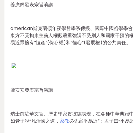
姜廣輝發表宗旨演講
american斯克蘭頓年夜學哲學系傳授、國際中國哲學
東方不受拘束主義人權觀著重強調不受別人和國家干預的
易近眾擁有“恒產”(保存權)和“恒心”(發展權)的公共責任。
龐安安發表宗旨演講
瑞士前駐華文官、歷史學家賀彼德表現，在各種中華典籍
如管子說“凡治國之道，
家教
必先富平易近”；孟子曰“平易