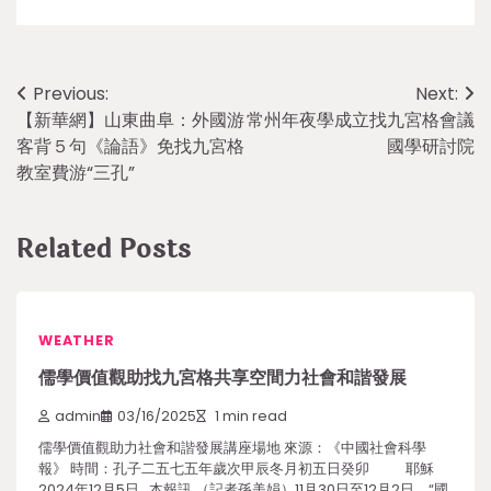
Post
Previous:
Next:
【新華網】山東曲阜：外國游
常州年夜學成立找九宮格會議
navigation
客背５句《論語》免找九宮格
國學研討院
教室費游“三孔”
Related Posts
WEATHER
儒學價值觀助找九宮格共享空間力社會和諧發展
admin
03/16/2025
1 min read
儒學價值觀助力社會和諧發展講座場地 來源：《中國社會科學
報》 時間：孔子二五七五年歲次甲辰冬月初五日癸卯 耶穌
2024年12月5日 本報訊 （記者孫美娟）11月30日至12月2日，“國