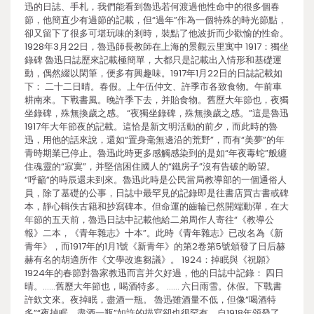
迅的日誌、手札，我們能看到魯迅若何渡過他性命中的很多個春
節，他簡直少有過節的記載，但“過年”作為一個特殊的時光節點，
卻又留下了很多可堪玩味的剎時，裝點了他波折而少歡愉的性命。
1928年3月22日，魯迅師長教師在上海的景觀云里寓中 1917：獨坐
錄碑 魯迅日誌歷來記載極簡單，大都只是記載出入情形和基礎運
動，偶然綴以閑筆，便多有興趣味。1917年1月22日的日誌記載如
下： 二十二日晴。春假。上午伍仲文、許季市各致食物。午前車
耕南來。下戰書風。晚許季下去，并貽食物。舊歷大年節也，夜獨
坐錄碑，殊無換歲之感。 “夜獨坐錄碑，殊無換歲之感。”這是魯迅
1917年大年節夜的記載。這恰是新文明活動的前夕，而此時的魯
迅，用他的話來說，還如“置身毫無邊沿的荒野”，而有“美夢”的年
青時期業已停止。魯迅此時更多感觸感染到的是如“年夜毒蛇”般纏
住魂靈的“寂寞”，并堅信困住國人的“鐵房子”沒有告破的盼望。
“呼籲”的時辰還未到來。魯迅此時是公民當局教導部的一個通俗人
員，除了基礎的公事，日誌中最罕見的記錄即是往書店買古書或碑
本，靜心輯佚古籍和抄寫碑本。但命運的齒輪已然開端動彈，在大
年節的五天前，魯迅日誌中記載他給二弟周作人寄往“《教導公
報》二本，《青年雜志》十本”。此時《青年雜志》已改名為《新
青年》，而1917年的1月1號《新青年》的第2卷第5號頒發了日后赫
赫有名的胡適所作《文學改進芻議》。 1924：掉眠與《祝願》
1924年的春節對魯家教迅而言并欠好過，他的日誌中記錄： 四日
晴。……舊歷大年節也，喝酒特多。 …… 六日雨雪。休假。下戰書
許欽文來。夜掉眠，盡酒一瓶。 魯迅雖酒量不低，但像“喝酒特
多”“夜掉眠，盡酒一瓶”如許的描寫卻也很罕有。自1918年頒發了