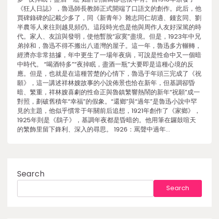
《狂人日誌》，魯迅師長教師正式開端了口語文的創作。此后，他
買碑錄碑的記載少多了，同《新青年》雜志同仁胡適、錢玄同、劉
半農等人來往則越見頻仍。這段時光也是他與周作人友好深篤的時
代。家人、友誼與發明，使他暫脫“寂寞”盡境。但是，1923年中兄
弟掉和，魯迅不得不搬出八道灣的屋子。這一年，魯迅多方輾轉，
經濟亦非常拮據，年中更生了一場年夜病，可說是性命中又一個暗
中時代。 “喝酒特多”“夜掉眠，盡酒一瓶”大要即是這種心境的反
應。但是，也就是在這種苦楚的心情下，魯迅于年頭三完成了《祝
願》，這一講述祥林嫂故事的小說佈景也恰在新年，但基調卻昏
暗、繁重，祥林嫂喜劇的性命正與魯鎮繁響熱鬧的新年“祝願”成一
對照，劃破舊積年“幸福”的假象。“還鄉”與“過年”是魯迅小說中罕
見的主題，他似乎慣常于年關前后追想，1921年創作了《家鄉》，
1925年則是《鷂子》，基調年夜都是昏暗的。他用筆在鑼鼓喧天
的繁飾里留下鋒利、深入的尋思。 1926：罵聲中過年…
Search
Search