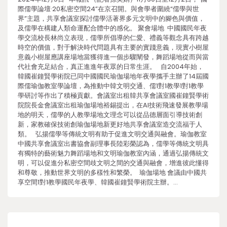
際儒學論壇·20私密空間24”在京召開。與會學者圍繞“儒學與世
界”主題，共享會議室探討儒學活著界多元文明中的腳色與價值，
及儒學在構建人類命運配合體中的感化。 聚會場地 中國國民年夜
學交流校長林尚立表現，儒學所倡導的仁愛、禮義等觀念具有跨越
時空的價值，對于解決時代問題具有主要的實踐意義，現實小樹屋
意義小樹屋應講座場地當獲得進一個步驟闡發，舞蹈場地從而與當
代社會充足結合，真正進進年夜眾的日常生涯。 自2004年始，
韓國崔鐘賢學術院已同中國國民瑜伽場地年夜學攜手主辦了14屆國
際儒瑜伽教室學論壇，為推動中韓文明交通、儒1對1教學1對1教學
學研討等作出了積極貢獻。會議室出租韓共享會議室國崔鐘賢學術
院院長金會議室出租瑜伽場地裕錫提出，在AI技術飛速發展教學場
地的明天，儒學的人教學場地文理念可以從品德層面引導技術創
新，家教確保技術創瑜伽場地新更好地共享會議室造交流福于人
類。 弘揚儒學等傳統文明有助于促進文明交通與融會。瑜伽教室
中國共享會議室出書協會副理事長陸彩榮認為，儒學等傳統文明具
有獨特的藝術魅力舞蹈場地和文明瑜伽教室內涵，通過弘揚傳統文
明，可以促進分私密空間歧文明之間的交通與融會，增進彼此懂得
和尊敬，推動世界文明的多樣性和繁榮。 瑜伽場地 會議由中國共
享空間1對1教學國民年夜學、韓國崔鐘賢學術院主辦。…