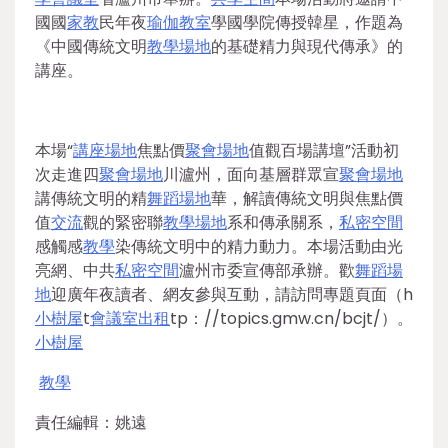
國國
家教
民年夜
瑜伽教室
學國學院傳授韓星，作題為
《中國傳統文明
教學場地
的基礎精力與現代傳承》的
講座。
本場“
講座場地
焦點價
聚會場地
值觀百場講壇”活動初
次走進四
聚會場地
川瀘州，面向基層群眾宣
聚會場地
講傳統文明的精
舞蹈場地
華，解讀傳統文明與焦點價
值
交流
觀的緊密聯
教學場地
系和傳承關系，
私密空間
感觸感
教學
染傳統文明中的精力動力。本場活動由光
亮網、中共
私密空間
瀘州市委宣傳部承辦。歡
舞蹈場
地
迎廣年夜讀者、網友參與互動，請訪問專題頁面（h
小樹屋
t
會議室出租
tp：//topics.gmw.cn/bcjt/）。
小樹屋
教學
責任編輯：姚遠