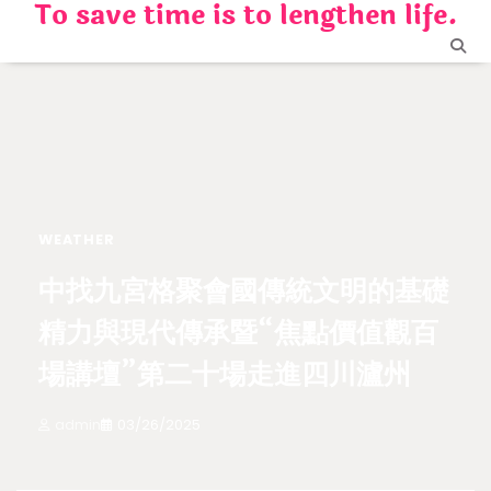
To save time is to lengthen life.
Skip
to
content
WEATHER
中找九宮格聚會國傳統文明的基礎
精力與現代傳承暨“焦點價值觀百
場講壇”第二十場走進四川瀘州
admin
03/26/2025