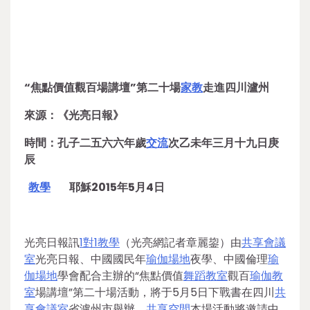
“焦點價值觀百場講壇”第二十場
家教
走進四川瀘州
來源：《光亮日報》
時間：孔子二五六六年歲
交流
次乙未年三月十九日庚
辰
教學
耶穌2015年5月4日
光亮日報訊
1對1教學
（光亮網記者章麗鋆）由
共享會議
室
光亮日報、中國國民年
瑜伽場地
夜學、中國倫理
瑜
伽場地
學會配合主辦的“焦點價值
舞蹈教室
觀百
瑜伽教
室
場講壇”第二十場活動，將于5月5日下戰書在四川
共
享會議室
省瀘州市舉辦。
共享空間
本場活動將邀請中