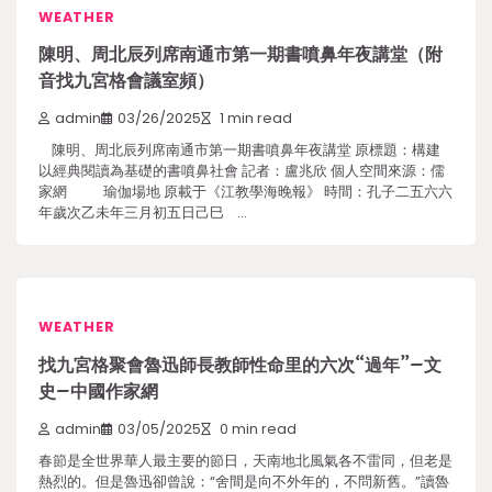
WEATHER
陳明、周北辰列席南通市第一期書噴鼻年夜講堂（附
音找九宮格會議室頻）
admin
03/26/2025
1 min read
陳明、周北辰列席南通市第一期書噴鼻年夜講堂 原標題：構建
以經典閱讀為基礎的書噴鼻社會 記者：盧兆欣 個人空間來源：儒
家網 瑜伽場地 原載于《江教學海晚報》 時間：孔子二五六六
年歲次乙未年三月初五日己巳 …
WEATHER
找九宮格聚會魯迅師長教師性命里的六次“過年”–文
史–中國作家網
admin
03/05/2025
0 min read
春節是全世界華人最主要的節日，天南地北風氣各不雷同，但老是
熱烈的。但是魯迅卻曾說：“舍間是向不外年的，不問新舊。”讀魯