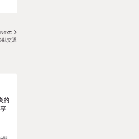
Next:
參觀交通
炎的
共享
份關