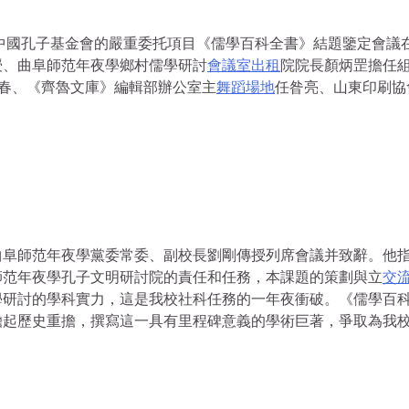
擔的中國孔子基金會的嚴重委托項目《儒學百科全書》結題鑒定會議
授、曲阜師范年夜學鄉村儒學研討
會議室出租
院院長顏炳罡擔任
春、《齊魯文庫》編輯部辦公室主
舞蹈場地
任昝亮、山東印刷協
曲阜師范年夜學黨委常委、副校長劉剛傳授列席會議并致辭。他
師范年夜學孔子文明研討院的責任和任務，本課題的策劃與立
交
學研討的學科實力，這是我校社科任務的一年夜衝破。《儒學百
擔起歷史重擔，撰寫這一具有里程碑意義的學術巨著，爭取為我