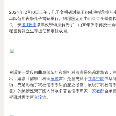
2024年12月10日上午，孔子文明研討院王鈞林傳授承
阜師范年夜學孔子書院舉行。結題鑒定組由山東年夜學傳
長，安
1對1教學
徽年夜學傳授解光宇、山東年夜學傳授王新
秘書長韓立生等擔任鑒定組成員。
會議第一階段由曲阜師范年夜學社科處處長朱莉雅掌管，
出，編纂《儒學百科全
家教
書》是歷史賦予
共享空間
曲阜
項，充足彰顯了我校儒學學科的歷史擔當，展現了我校儒
書》的編撰匯聚了國內外眾多著名儒學專家，
家教
配合承
學研討再譜新
交流
篇。