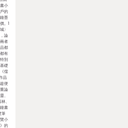
鐘書小
門戶的
錢鐘墨
價。1
圍城〉
里，論
后兩者
作品都
品都有
較特別
最基礎
稱《儒
作品
面趁便
器重論
機靈、
西林、
錢鐘書
覽筆
瀏覽小
史》的