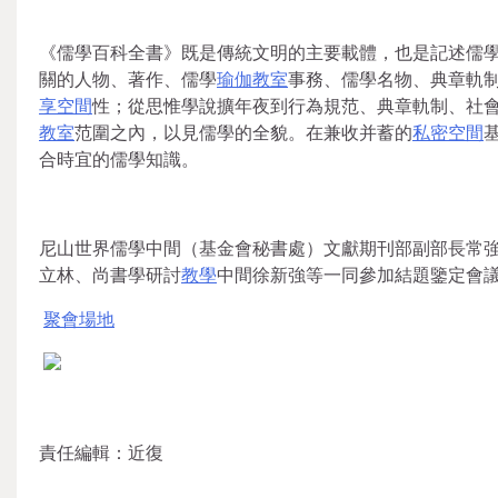
《儒學百科全書》既是傳統文明的主要載體，也是記述儒
關的人物、著作、儒學
瑜伽教室
事務、儒學名物、典章軌
享空間
性；從思惟學說擴年夜到行為規范、典章軌制、社
教室
范圍之內，以見儒學的全貌。在兼收并蓄的
私密空間
合時宜的儒學知識。
尼山世界儒學中間（基金會秘書處）文獻期刊部副部長常
立林、尚書學研討
教學
中間徐新強等一同參加結題鑒定會
聚會場地
責任編輯：近復