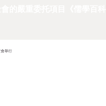
金會的嚴重委托項目《儒學百科
定會舉行