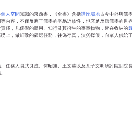
學
個人空間
知識的東西書，《全書》含括
講座場地
古今中外與儒
制等內容，不僅反應了儒學的平易近族性，也充足反應儒學的世
會實踐，凡儒學的體用、知行及其衍生的事事物物，皆在收納的
基礎上，做細致的篩選任務，往偽存真，汰劣擇優，向眾人供給
強、任務人員武良成、何昭旭、王文英以及孔子文明研討院副院
議。