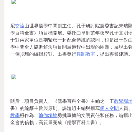
尼
交流
山世界儒學中間副主任、孔子研討院黨委書記朱瑞
學百科全書》項目標開展。委托曲阜師范年夜學孔子文明
于對兩家單位長期緊密一起配合傳統的認同，也是出于對
學中間全力協調解決項目開展過程中出現的困難，展現出
一個步驟的編輯校對、出書發行
舞蹈教室
，提出專業建議
隨后，項目負責人、《儒學百科全書》主編之一王
教學場
書》的編纂主旨與原則、課題組主編與撰寫
個人空間
人員
教學
極作為、
瑜伽場地
勇挑重擔的文明責任和任務，編撰
金會的信賴，高質量完成《儒學百科全書》。