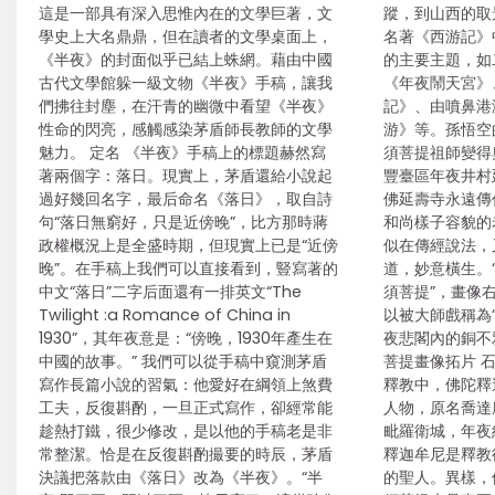
這是一部具有深入思惟內在的文學巨著，文
蹤，到山西的取
學史上大名鼎鼎，但在讀者的文學桌面上，
名著《西游記》
《半夜》的封面似乎已結上蛛網。藉由中國
的主要主題，如
古代文學館躲一級文物《半夜》手稿，讓我
《年夜鬧天宮》
們拂往封塵，在汗青的幽微中看望《半夜》
記》、由噴鼻港
性命的閃亮，感觸感染茅盾師長教師的文學
游》等。孫悟空
魅力。 定名 《半夜》手稿上的標題赫然寫
須菩提祖師變得
著兩個字：落日。現實上，茅盾還給小說起
豐臺區年夜井村
過好幾回名字，最后命名《落日》，取自詩
佛延壽寺永遠傳
句“落日無窮好，只是近傍晚”，比方那時蔣
和尚樣子容貌的
政權概況上是全盛時期，但現實上已是“近傍
似在傳經說法，
晚”。在手稿上我們可以直接看到，豎寫著的
道，妙意橫生。
中文“落日”二字后面還有一排英文“The
須菩提”，畫像
Twilight :a Romance of China in
以被大師戲稱為“
1930”，其年夜意是：“傍晚，1930年產生在
夜悲閣內的銅不雅
中國的故事。” 我們可以從手稿中窺測茅盾
菩提畫像拓片 
寫作長篇小說的習氣：他愛好在綱領上煞費
釋教中，佛陀釋
工夫，反復斟酌，一旦正式寫作，卻經常能
人物，原名喬達
趁熱打鐵，很少修改，是以他的手稿老是非
毗羅衛城，年夜
常整潔。恰是在反復斟酌撮要的時辰，茅盾
釋迦牟尼是釋教
決議把落款由《落日》改為《半夜》。“半
的聖人。異樣，