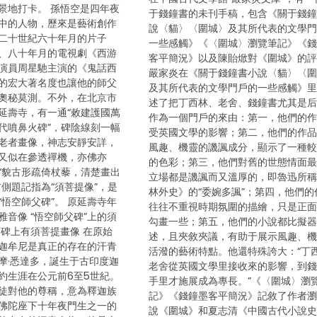
景地打卡。 孫悟空是四年夜
于錢鐘書的未刊手稿，包含《關于錢
中的人物，歷來是藝術創作
說〈貓〉〈圍城〉及其所代表的文學
二十世紀六十年月的片子
一些感觸》《〈圍城〉瀏覽筆記》《
、八十年月的電視劇《西游
客平簡況》以及陳貽焮對《圍城》的評
演員周星馳主演的《鬼話西
嚴家炎在《關于錢鐘書小說〈貓〉〈
的宏大著名度也讓他的師父
及其所代表的文學門戶的一些感觸》
奧秘莫測。不外，在北京市
述了把丁西林、老舍、錢鐘書尤其是
延壽寺，有一通“敕建護國萬
作為一個門戶的來由：第一，他們的
代噴鼻火碑”，碑陰線刻一幅
受英國文學的影響；第二，他們的作
老者畫像，神志安靜安詳，
風趣、機靈的譏諷成分，顯示了一種
又似在參透禪機，亦佛亦
的色彩；第三，他們對舊的世態情面
“貌古形疏倚杖藜，清楚畫出
立場都是譏諷而又溫厚的，即魯迅所
右側題記指為“須菩提像”，是
林外史》的“委婉多諷”；第四，他們的
悟空師父碑”。 原延壽寺年
往往不重視時期氛圍的描繪，只是正
音像 “悟空師父碑”上的須
勾畫一些；第五，他們的小說都比擬
石碑上有須菩提畫像 在原始
述，且夾敘夾議，有助于展示風趣、
迦牟尼是真正的存在的汗青
活潑的藝術特點。他還特殊誇大：“丁
摩·悉達多，誕生于古印度迦
老舍從英國文學里接收來的影響，到
約生涯在公元前6至5世紀。
手里才施展成為專長。”《〈圍城〉瀏
徒對他的尊稱，意為釋迦族
記》《錢鐘墨客平簡況》記敘了作者
佛陀座下十年夜門生之一的
說《圍城》和夏志清《中國古代小說