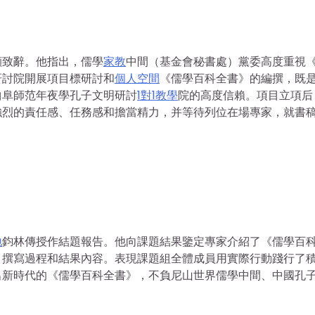
顯致辭。他指出，儒學
家教
中間（基金會秘書處）黨委高度重視
研討院開展項目標研討和
個人空間
《儒學百科全書》的編撰，既
曲阜師范年夜學孔子文明研討
1對1教學
院的高度信賴。項目立項后
強烈的責任感、任務感和擔當精力，并等待列位在場專家，就書
。
地
鈞林傳授作結題報告。他向課題結果鑒定專家介紹了《儒學百
、撰寫過程和結果內容。表現課題組全體成員用實際行動踐行了
出新時代的《儒學百科全書》，不負尼山世界儒學中間、中國孔