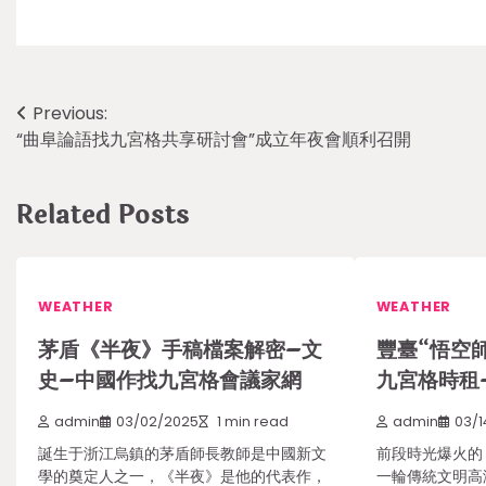
Post
Previous:
“曲阜論語找九宮格共享研討會”成立年夜會順利召開
navigation
Related Posts
WEATHER
WEATHER
茅盾《半夜》手稿檔案解密–文
豐臺“悟空
史–中國作找九宮格會議家網
九宮格時租
admin
03/02/2025
1 min read
admin
03/1
誕生于浙江烏鎮的茅盾師長教師是中國新文
前段時光爆火的
學的奠定人之一，《半夜》是他的代表作，
一輪傳統文明高