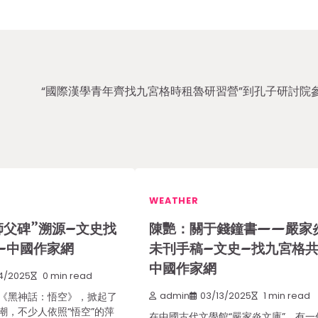
“國際漢學青年齊找九宮格時租魯研習營”到孔子研討院
WEATHER
師父碑”溯源–文史找
陳艷：關于錢鐘書——嚴家
–中國作家網
未刊手稿–文史–找九宮格
中國作家網
4/2025
0 min read
《黑神話：悟空》，掀起了
admin
03/13/2025
1 min read
潮，不少人依照“悟空”的萍
在中國古代文學館“嚴家炎文庫”，有一