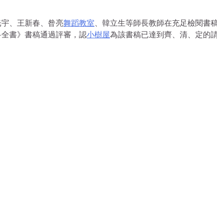
光宇、王新春、昝亮
舞蹈教室
、韓立生等師長教師在充足檢閱書
科全書》書稿通過評審，認
小樹屋
為該書稿已達到齊、清、定的