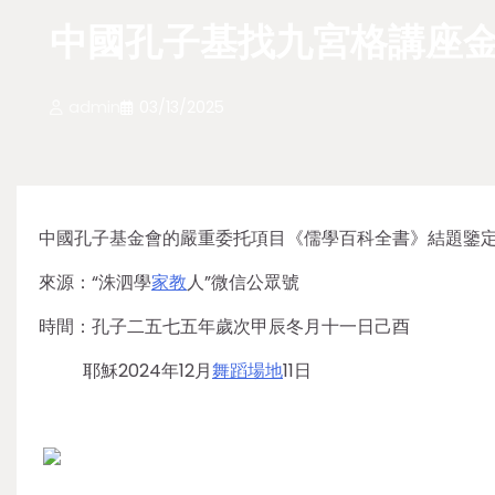
中國孔子基找九宮格講座
admin
03/13/2025
中國孔子基金會的嚴重委托項目《儒學百科全書》結題鑒
來源：“洙泗學
家教
人”微信公眾號
時間：孔子二五七五年歲次甲辰冬月十一日己酉
耶穌2024年12月
舞蹈場地
11日