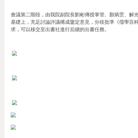
會議第二階段，由我院副院長劉彬傳授掌管。顏炳罡、解
基礎上，充足討論評議構成鑒定意見，分歧批準《儒學百
求，可以移交至出書社進行后續的出書任務。