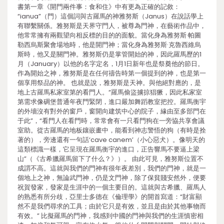
書第一章《開門兩件事：食和住》中有更為正確的記敘：
“ianua”（門）這個詞與古羅馬的神雅努斯（Janus）在說話學上
有聯繫關係。雅努斯是天界守門人，被尊為門神，在藝術作品中，
他常常擁有兩觀望向相反標的目的的面貌。當化身為雅努斯·帕圖
勒西烏斯聚會場地時，他是開門神；當化身為雅努斯·克魯西維烏
斯時，他又是關門神。雅努斯仍是掌管開始的神，因此羅馬歷的1
月（January）以他的名字定名，1月1日新年也是祭奠他的節日。
作為開始之神，雅努斯是在任何禱告時第一個提到的神，也是第一
個享用祭品的神。 也就是說，雅努斯是天神。與他絕對應的，是
地上古羅馬私家室第的看門人。“羅馬偷盜擄掠猖獗，因此私家室
第需求像碉堡普通年夜門緊閉，進口嚴加舞蹈教室把控。羅馬衡宇
的外墻沒有對外的窗戶，窗開向建筑中心的院子，緣由至多部門在
于此”，“看門人在看門時，常常會有一只看門狗在一旁協共享會議
室助。從古羅馬的地板鑲嵌畫中，能看到神志警悟的狗（有時是拴
著的），旁邊還有一句話‘cave canem’（小心惡犬）。像明天的
這類標識一樣，它呈現在羅馬衡宇的進口，正告響馬不要逼上梁
山”（《古希臘羅馬留下了什么？》）。 由此可見，雅努斯位置不
成謂不高。這就與我們的門神有很年夜差別，我們的門神，就是一
個地上之神，無論武門神，仍是文門神，除了保貧賤安然外，便要
祝賀發家，發家是生涯中的一個主要目的。這就與古希臘、羅馬人
的熟悉有所分歧，亞里士多德在《倫理學》的開首寫道：“財富顯
然不是我們尋求的工具；由於它只是有效，並且是由於其他事物而
有效。” 比擬羅馬的門神，我感到中國的門神與我們的生涯慎密相