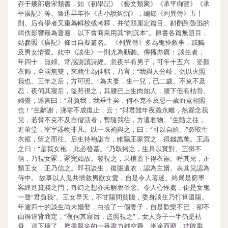
存于幾部唐宋類書，如《初學記》《藝文類聚》《承平御覽》《承
平廣記》等。魯迅早年作《古小說鉤沉》，編錄《列異傳》五十
則。后有學者又重為輯校或考釋，并從頭厘定篇目。斟酌到魯迅的
輯佚影響最為普遍，以下會商采用其“鉤沉本”。原書各篇無題目，
姑參照《廣記》條目自擬篇名。 《列異傳》多為鬼怪敘事，或觸
及男女情愛。此中《談生》一則尤為動聽。傳播亦廣： 談生者，
年四十，無婦。常感謝讀詩經。忽夜半有男子，可年十五六，姿顏
衣飾，全國無雙，來就生為佳耦，乃言：“我與人分歧，勿以火照
我也。三年之后，方可照。”為夫妻，生一兒，已二歲。不克不及
忍，夜伺其寢后，盜照視之，其腰已上生肉如人，腰下但有枯骨。
婦覺，遂言曰：“君負我，我垂生矣，何不克不及忍一歲而竟相照
也！”生辭謝，涕零不成復止，云：“與君雖年夜義永離，然顧念我
兒，若貧不克不及自偕活者，暫隨我往，方遺君物。”生隨之往，
進華堂，室宇器物非凡。以一珠袍與之，曰：“可以自給。”裂取生
衣裾，留之而往。后生持袍詣市，睢陽王家買之，得錢萬萬。王識
之曰：“是我女袍，此必發墓。”乃取拷之，生具以實對。王猶不
信，乃視女冢，冢完如故。發視之，果棺蓋下得衣裾。呼其兒，正
類王女，王乃信之。即召談生，復賜遺衣，認為主婿。表其兒認為
侍中。 故事以人鬼共情敘男歡女愛，自是令人著迷。終局是窮墨
客終進貧賤之門，奇幻之想亦未解脫俗念。令人心悸處，倒是女鬼
一聲“君負我”。王女早夭，不甘陽間貧賤，委身談生乃打算還陽。
年逾四十的談生尚未婚娶，白撿了一個妻子，自是歡樂不已，卻不
由得違背商定，“夜伺其寢后，盜照視之”，女人身子一半仍是枯
骨。這下壞了，歷盡艱辛的一番盡力都空費。半途而廢，功敗垂