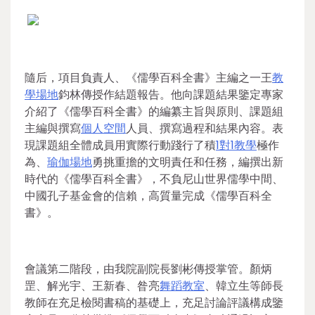
隨后，項目負責人、《儒學百科全書》主編之一王
教
學場地
鈞林傳授作結題報告。他向課題結果鑒定專家
介紹了《儒學百科全書》的編纂主旨與原則、課題組
主編與撰寫
個人空間
人員、撰寫過程和結果內容。表
現課題組全體成員用實際行動踐行了積
1對1教學
極作
為、
瑜伽場地
勇挑重擔的文明責任和任務，編撰出新
時代的《儒學百科全書》，不負尼山世界儒學中間、
中國孔子基金會的信賴，高質量完成《儒學百科全
書》。
會議第二階段，由我院副院長劉彬傳授掌管。顏炳
罡、解光宇、王新春、昝亮
舞蹈教室
、韓立生等師長
教師在充足檢閱書稿的基礎上，充足討論評議構成鑒