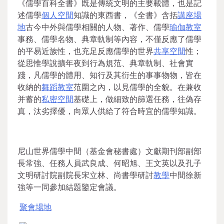
《儒學百科全書》既是傳統文明的主要載體，也是記
述儒學
個人空間
知識的東西書，《全書》含括
講座場
地
古今中外與儒學相關的人物、著作、儒學
瑜伽教室
事務、儒學名物、典章軌制等內容，不僅反應了儒學
的平易近族性，也充足反應儒學的世界
共享空間
性；
從思惟學說擴年夜到行為規范、典章軌制、社會實
踐，凡儒學的體用、知行及其衍生的事事物物，皆在
收納的
舞蹈教室
范圍之內，以見儒學的全貌。在兼收
并蓄的
私密空間
基礎上，做細致的篩選任務，往偽存
真，汰劣擇優，向眾人供給了符合時宜的儒學知識。
尼山世界儒學中間（基金會秘書處）文獻期刊部副部
長常強、任務人員武良成、何昭旭、王文英以及孔子
文明研討院副院長宋立林、尚書學研討
教學
中間徐新
強等一同參加結題鑒定會議。
聚會場地