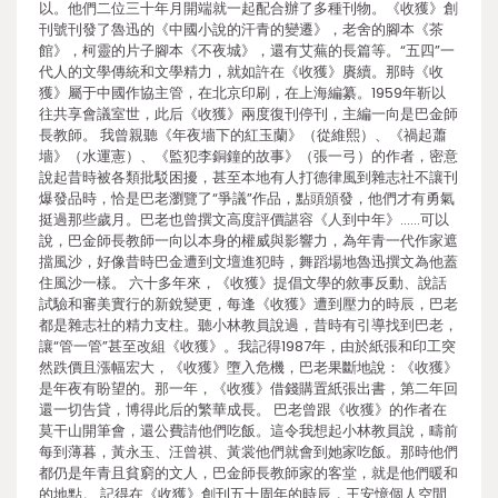
以。他們二位三十年月開端就一起配合辦了多種刊物。《收獲》創
刊號刊發了魯迅的《中國小說的汗青的變遷》，老舍的腳本《茶
館》，柯靈的片子腳本《不夜城》，還有艾蕪的長篇等。“五四”一
代人的文學傳統和文學精力，就如許在《收獲》賡續。那時《收
獲》屬于中國作協主管，在北京印刷，在上海編纂。1959年靳以
往共享會議室世，此后《收獲》兩度復刊停刊，主編一向是巴金師
長教師。 我曾親聽《年夜墻下的紅玉蘭》（從維熙）、《禍起蕭
墻》（水運憲）、《監犯李銅鐘的故事》（張一弓）的作者，密意
說起昔時被各類批駁困擾，甚至本地有人打德律風到雜志社不讓刊
爆發品時，恰是巴老瀏覽了“爭議”作品，點頭頒發，他們才有勇氣
挺過那些歲月。巴老也曾撰文高度評價諶容《人到中年》……可以
說，巴金師長教師一向以本身的權威與影響力，為年青一代作家遮
擋風沙，好像昔時巴金遭到文壇進犯時，舞蹈場地魯迅撰文為他蓋
住風沙一樣。 六十多年來，《收獲》提倡文學的敘事反動、說話
試驗和審美實行的新銳變更，每逢《收獲》遭到壓力的時辰，巴老
都是雜志社的精力支柱。聽小林教員說過，昔時有引導找到巴老，
讓“管一管”甚至改組《收獲》。我記得1987年，由於紙張和印工突
然跌價且漲幅宏大，《收獲》墮入危機，巴老果斷地說：《收獲》
是年夜有盼望的。那一年，《收獲》借錢購置紙張出書，第二年回
還一切告貸，博得此后的繁華成長。 巴老曾跟《收獲》的作者在
莫干山開筆會，還公費請他們吃飯。這令我想起小林教員說，疇前
每到薄暮，黃永玉、汪曾祺、黃裳他們就會到她家吃飯。那時他們
都仍是年青且貧窮的文人，巴金師長教師家的客堂，就是他們暖和
的地點。 記得在《收獲》創刊五十周年的時辰，王安憶個人空間