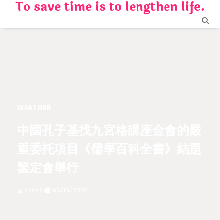
To save time is to lengthen life.
Skip
to
content
WEATHER
中國孔子基找九宮格講座金會的嚴
重委托項目《儒學百科全書》結題
鑒定會舉行
admin
03/13/2025