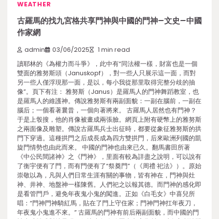
WEATHER
古羅馬的找九宮格共享門神與中國的門神–文史–中國
作家網
admin
03/06/2025
1 min read
讀耶林的《為權力而斗爭》，此中有“同法權一樣，財富也是一個
雙面的雅努斯頭（Januskopf），對一些人只展示這一面，而對
另一些人僅浮現那一面，是以，每小我從那里取得完整分歧的抽
像”。頁下有注： 雅努斯（Janus）是羅馬人的門神舞蹈教室，也
是羅馬人的維護神。傳說雅努斯有兩副面貌：一副在腦前，一副在
腦后；一個看著曩昔，一個向著將來。 古羅馬人居然也有門神？
于是上彀搜，他的肖像被畫成兩張臉。網頁上附有硬幣上的雅努斯
之兩面像及雕塑。傳說古羅馬兵士出征時，都要從象征雅努斯的拱
門下穿過。這種拱門之后成長成為四方雙拱門，后來歐洲列國的凱
旋門情勢也由此而來。 中國的門神也由來已久。翻馬書田所著
《中公民間諸神》之《門神》，里面有較為詳盡之說明，可以說有
了衡宇便有了門，而有門便有了“祭奠門”（《周禮·祀法》）。原始
崇敬以為，凡與人們日常生涯有關的事物，皆有神在，門神與灶
神、井神、地盤神一樣陳舊。人們祀之以報其德。而門神的感化即
是看管門戶，避免年夜鬼小鬼的闖進。正如《白毛女》中喜兒所
唱：“門神門神騎紅馬，貼在了門上守住家；門神門神扛年夜刀，
年夜鬼小鬼進不來。” 古羅馬的門神有前后兩副面貌，而中國的門