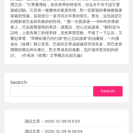
撰文說：“它尊重傳統，保持美學的神圣性，但這并不等于說它要
謝絕試驗。它具有一種獵奇的童真性情，對一切新穎的事物都抱著
摸索的預備，這就使它一直浮現出年青的面孔。實在，這也就是它
的開創者巴金師長教師的性情。” 鄧一光曾講過——1991年的青創
會上，巴金振聾發聵的寄語：講實話，把心交給讀者。“聽到這句
話時，上面有兩三秒很寧靜，忽然掌聲雷動，平復了一下以后，又
響起掌聲。”而雕刻著巴內行跡“把心交給讀者”的油畫框，一向擺
放在《收獲》辦公室里。巴老的文學成績被研究得良多，而巴老曾
開辦的雜志和出書社，對文學成長的進獻，也許值得更深刻的研
討。 （作者為《收獲》文學雜志社副主編）
Search
Search
測試文章 – 2025-12-09 10:11:03
測試文章 – 2025-12-09 10:09:04