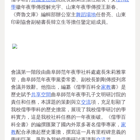
學
徽年夜學傳授解光宇、山東年夜學傳授王新春、
《齊魯文庫》編輯部辦公室主
舞蹈場地
任昝亮、山東
印刷協會副秘書長韓立生等擔任鑒定組成員。
會議第一階段由曲阜師范年夜學社科處處長朱莉雅掌
管，曲阜師范年夜學黨委常委、副校長劉剛傳授列席
會議并致辭。他指出，編纂《儒學百科全
家教
書》是
歷史賦予
共享空間
曲阜師范年夜學孔子文明研討院的
責任和任務，本課題的策劃與立
交流
項，充足彰顯了
我校儒學學科的歷史擔當，展現了我校儒學研討的學
科實力，這是我校社科任務的一年夜衝破。《儒學百
科全書》的編撰匯聚了國內外眾多著名儒學專家，
家
教
配合承擔起歷史重擔，撰寫這一具有里程碑意義的
學術巨著，爭取為我校儒學研討再譜新
交流
篇。