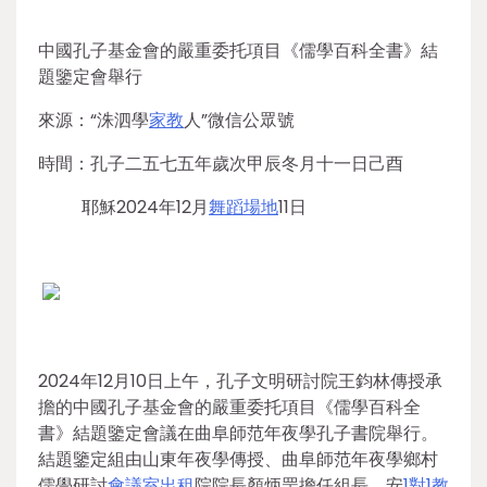
中國孔子基金會的嚴重委托項目《儒學百科全書》結
題鑒定會舉行
來源：“洙泗學
家教
人”微信公眾號
時間：孔子二五七五年歲次甲辰冬月十一日己酉
耶穌2024年12月
舞蹈場地
11日
2024年12月10日上午，孔子文明研討院王鈞林傳授承
擔的中國孔子基金會的嚴重委托項目《儒學百科全
書》結題鑒定會議在曲阜師范年夜學孔子書院舉行。
結題鑒定組由山東年夜學傳授、曲阜師范年夜學鄉村
儒學研討
會議室出租
院院長顏炳罡擔任組長，安
1對1教