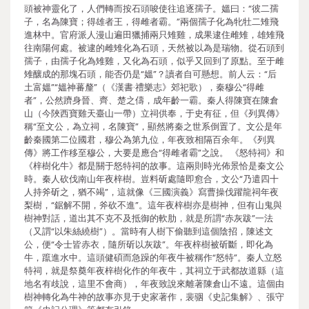
頭被神靈化了，人們轉而按石頭唆使往追逐孺子。媼曰：“彼二孺
子，名為陳寶；得雄者王，得雌者霸。”兩個孺子化為牝牡二雉飛
進林中。官府派人漫山遍田獵捕兩只雉雞，成果逮住雌雉，雄雉飛
往南陽何處。被逮的雌雉化為石頭，天然被以為是瑞物。從石頭到
孺子，由孺子化為雉雞，又化為石頭，似乎又回到了原點。至于雌
雉釀成的那塊石頭，能否仍是“媼”？讀者自可懸想。前人云：“后
土富媼”“媼神蕃釐”（《漢書·禮樂志》郊祀歌），秦穆公“得雌
者”，公然躋身晉、齊、楚之儔，成年齡一霸。秦人得陳寶在陳倉
山（今陜西寶雞天臺山一帶）立祠供奉，于史有征，但《列異傳》
稱“至文公，為立祠，名陳寶”，顯然將秦之世系倒置了。文公是年
齡秦國第二位國君，穆公為第九位，年夜致相隔百余年。《列異
傳》將工作移至穆公，大要是應合“得雌者霸”之說。 《怒特祠》和
《梓樹化牛》都是關于怒特祠的故事。這兩則時光佈景恰是秦文公
時。秦人砍伐南山年夜梓樹。豈料斫處隨即愈合，文公“乃遣四十
人持斧斫之，猶不竭”，這就像《三國演義》寫曹操伐躍龍祠年夜
梨樹，“鋸解不開，斧砍不進”。這年夜梓樹亦是樹神，但有山鬼與
樹神對話，道出其不克不及抵御的軟肋，就是所謂“赤灰跋”一法
（又謂“以朱絲繞樹”）。當時有人樹下偷聽到這個陰招，陳述文
公，便“令士皆赤衣，隨所斫以灰跋”。年夜梓樹被斫斷，即化為
牛，躥進水中。這頭健碩而急躁的年夜牛被稱作“怒特”。秦人立怒
特祠，就是祭奠年夜梓樹化作的年夜牛，其祠立于武都故道縣（這
地名有歧說，這里不會商），年夜致說來離著陳倉山不遠。這個由
樹神轉化為牛神的故事亦見于史家著作，裴骃《史記集解》、張守