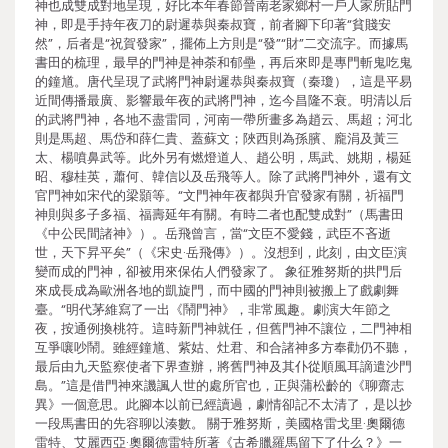
神也成雙成對地呈現，好比本年春節晉南老家鄉村一戶人家所貼門
神，即是手持年夜刀的尉遲恭與秦叔寶，前者腳下印著“貧賤安
然”，后者是“祝賀發家”，擺佈上方則是“發”“財”二交流字。而據馬
書田的梳理，最早的門神是神荼和郁壘，再后來即是專門斬鬼吃鬼
的鐘馗。唐代呈現了武將門神尉遲恭與秦叔寶（秦瓊），這是平易
近間傳播最廣、影響最年夜的武將門神，迄今昌隆不衰。明清以后
的武將門神，各地不盡雷同，河南一帶所畫多為趙云、馬超；河北
則是馬超、馬岱和薛仁貴、蓋蘇文；陜西則為孫臏、龐涓及黃三
太、楊噴鼻武等。此外另有燃燈道人、趙公明，馬武、姚期，楊延
昭、穆桂英，蕭何、韓信以及岳飛等人。除了武將門神外，還有文
官門神如宋代的梁顥等。“文門神年夜都與升官發家有關，祈福門
神則與多子多福、福壽延年有關。有時二者也配雙成對”（馬書田
《中公民間諸神》）。岳飛曾言，當“文臣不愛錢，武臣不吝逝
世，天下昇平矣”（《宋史·岳飛傳》）。沒想到，此刻，由文臣演
變而成的門神，卻被用來保佑人們發家了。 象征雅努斯的拱門后
來成長成為歐洲各地的凱旋門，而中國的門神則被搬上了戲劇舞
臺。“明代茅維寫了一出《鬧門神》，非常風趣。劇演大年節之
夜，按通例換桃符。這時新門神就任，但舊門神不讓位，二門神相
互爭嚷吵鬧。雖經鐘馗、紫姑、灶君、和合諸神多方奉勸仍不聽，
最后由九天監察使者下界查辦，將舊門神及其仆從順風耳謫遣沙門
島。”這是借門神來譏諷人世的處所官也，正與蒲松齡的《聊齋志
異》一個意思。此腳本以前已經讀過，劇情卻記不太清了，是以抄
一段馬書田的先容聊以湊數。 關于雅努斯，美國格雷戈里·奧爾德
雷特、艾麗西亞·奧爾德雷特所著《古希臘羅馬留下了什么？》一