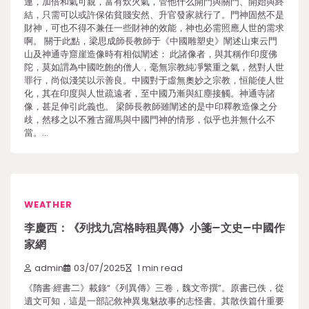
連，加倍和氣可親，富有炊火氣，管他什么開門與關門、開始與終
結，只需可以或許保佑貧賤安然、升官發家就行了。門神固然不是
財神，可也不得不兼任一些財神的效能，神也必需照應人世的需求
啊。 關于此點，梁思成師長教師于《中國雕塑史》闡述山東云門
山及神通寺窟崖造像時有相似闡述： 此諸像者，與其稱作印度佛
陀，莫如謂為中國吃飽的僧人，毫無宗教純凈繁重之氣，然對人世
罪行，尚似淺笑以示善良。中國對于虛無奧妙之宗教，恒能使人世
化，其在印度與人世疏遠者，至中國乃漸與紅塵接觸。神通寺諸
像，甚足伸引此義也。 梁師長教師雖闡述的是中印釋教造像之分
歧，然移之以不雅古羅馬與中國門神的情形，似乎也并無什么不
當。…
WEATHER
李慶西：《列找九宮格時租異傳》小箋–文史–中國作
家網
admin
03/07/2025
1 min read
《隋書·經書二》載錄“《列異傳》三卷，魏文帝撰”。原書已佚，從
遺文可知，這是一部記敘神異鬼魅故事的志怪書。其散佚篇什重要