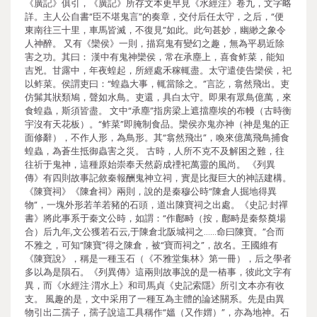
《廣記》俱引，《廣記》所存文本更早見《水經注》卷九，文字略
詳。主人公自書“臣不堪鬼言”的奏章，交付后任太守，之后，“便
東南往三十里，車馬皆滅，不復見”如此。此句甚妙，幽緲之象令
人神醉。 又有《欒侯》一則，描寫鬼有變幻之趣，無為平易近除
害之功。其曰： 漢中有鬼神欒侯，常在承塵上，喜食鲊菜，能知
吉兇。甘露中，年夜蝗起，所經處禾稼輒盡。太守遣使告欒侯，祀
以鲊菜。侯謂吏曰：“蝗蟲大事，輒當除之。”言訖，翕然飛出。吏
仿髴其狀類鳩，聲如水鳥。吏還，具白太守。即果有眾鳥億萬，來
食蝗蟲，斯須皆盡。 文中“承塵”指房梁上遮擋塵埃的布幔（古時衡
宇沒有天花板）。“鲊菜”即腌制食品。欒侯亦鬼亦神（神是鬼的正
面修辭），不作人形，為鳥形。其“翕然飛出”，喚來億萬飛鳥捕食
蝗蟲，為蒼生抵御蟲害之災。 古時，人所不克不及解困之難，往
往祈于鬼神，這種原始崇奉天然蔚成禋祀萬靈的風尚。 《列異
傳》有四則故事記敘秦報酬鬼神立祠，實是比擬巨大的神話建構。
《陳寶祠》《陳倉祠》兩則，說的是秦穆公時“陳倉人掘地得異
物”，一塊外形若羊若豬的石頭，道出陳寶祠之出處。《史記·封禪
書》將此事系于秦文公時，如謂：“作鄜畤（按，鄜畤是秦祭奠場
合）后九年,文公獲若石云,于陳倉北阪城祠之……命曰陳寶。”合而
不雅之，可知“陳寶”得之陳倉，被“寶而祠之”，故名。王國維有
《陳寶說》，稱是一種玉石（《不雅堂集林》第一冊），后之學者
多以為是隕石。《列異傳》這兩則故事說的是一樁事，彼此文字有
異，而《水經注·渭水上》和司馬貞《史記索隱》所引文本亦有收
支。 風趣的是，文中采用了一種互為主體的論述關系。先是由異
物引出二孺子，孺子說這工具稱作“媼（又作媦）”，亦為地神。石