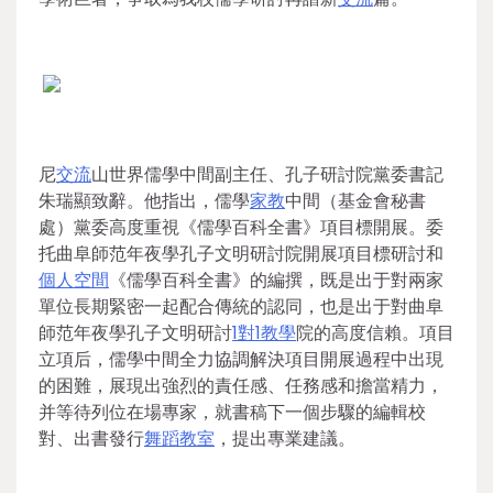
尼
交流
山世界儒學中間副主任、孔子研討院黨委書記
朱瑞顯致辭。他指出，儒學
家教
中間（基金會秘書
處）黨委高度重視《儒學百科全書》項目標開展。委
托曲阜師范年夜學孔子文明研討院開展項目標研討和
個人空間
《儒學百科全書》的編撰，既是出于對兩家
單位長期緊密一起配合傳統的認同，也是出于對曲阜
師范年夜學孔子文明研討
1對1教學
院的高度信賴。項目
立項后，儒學中間全力協調解決項目開展過程中出現
的困難，展現出強烈的責任感、任務感和擔當精力，
并等待列位在場專家，就書稿下一個步驟的編輯校
對、出書發行
舞蹈教室
，提出專業建議。