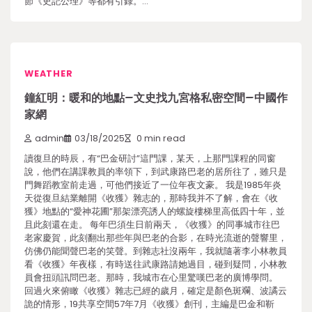
節《史記公理》等都有引錄。…
WEATHER
鐘紅明：暖和的地點–文史找九宮格私密空間–中國作
家網
admin
03/18/2025
0 min read
讀復旦的時辰，有“巴金研討”這門課，某天，上那門課程的同窗
說，他們在講課教員的率領下，到武康路巴老的居所往了，雖只是
門舞蹈教室前走過，可他們接近了一位年夜文豪。 我是1985年炎
天從復旦結業離開《收獲》雜志的，那時我并不了解，會在《收
獲》地點的“愛神花圃”那架漂亮誘人的螺旋樓梯里高低四十年，並
且此刻還在走。 每年巴須生日前兩天，《收獲》的同事城市往巴
老家慶賀，此刻翻出那些年與巴老的合影，在時光流逝的聲響里，
仿佛仍能聞聲巴老的笑聲。到雜志社沒兩年，我就隨著李小林教員
看《收獲》年夜樣，有時送往武康路請她過目，碰到疑問，小林教
員會扭頭訊問巴老。那時，我城市在心里驚嘆巴老的廣博學問。
回過火來俯瞰《收獲》雜志已經的歲月，確定是顏色斑斕、波譎云
詭的情形，19共享空間57年7月《收獲》創刊，主編是巴金和靳