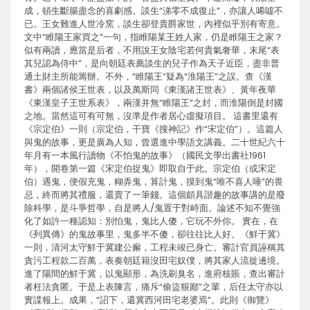
成，頓生斷腸盡念的喜劇感。談生“涕零不成復止”，亦讓人唏噓不
已。王女難進人世冷窯，談生卻登貴爵家世，內裡似乎別有寄意。
文中“睢陽王家買之”一句，指睢陽某王姓人家，仍是睢陽王之家？
似有兩讀，應當是后者，不用說王女陰宅若何貴氣奢華，末尾“表
其兒認為侍中”，是向朝廷表薦談生的兒子作為天子近臣，盡非普
通土財主所能籌辦。不外，“睢陽王”疑為“淮陽王”之誤。查《漢
書》兩個諸侯王世表，以及萬斯同《東漢諸王世表》、黃年夜華
《東漢皇子王世系表》，兩漢并無“睢陽王”之封，而淮陽倒是封國
之地。當然這可有可無，沒準是作者居心虛擬項目。 這書里還有
《宗定伯》一則（宗定伯，干寶《搜神記》作“宋定伯”）。這篇人
與鬼的故事，更是廣為人知，曾選進中學語文講義。二十世紀六十
年月有一本風行讀物《不怕鬼的故事》（國民文學出書社1961
年），開卷第一篇《宋定伯捉鬼》即取自于此。宗定伯（或宋定
伯）遇鬼，便假充鬼，糊弄鬼，算計鬼，摸到鬼“唯不喜人唾”的畏
忌，終而將其禮服，還賣了一筆錢。這個頗具諧趣的故事講的是廢
除科學，是斗爭哲學，自是將人/鬼置于對峙面。論述不知不覺強
化了如許一種認知：別怕鬼，鬼比人傻，它玩不外你。 實在，在
《列異傳》的鬼故事里，鬼多半不傻，卻往往比人好。《鮮于冀》
一則，清河太守鮮于冀建公廨，工程未竣已身亡。審計官員誣稱其
貪污工程款二百萬，表奏朝廷籍沒田宅奴僕，將其家人流徙邊境。
進了陽間的鮮于冀，以鬼顯形，為洗刷臭名，進府核賬，查出審計
者枉法貪匿。于是上表陳言，痛斥“偷盜狠鄙”之輩，后任太守亦以
實諜報上。成果，“詔下，還冀西河田宅老婆焉”。此則《御覽》