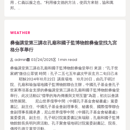
用，仁義以服之也。”利用修文德的方法，使四方來朝，協和萬
邦。…
WEATHER
彝倫講堂第三講在孔廟和國子監博物館彝倫堂找九宮
格分享舉行
admin
03/24/2025
1 min read
彝倫講堂第三講在孔廟和國子監博物館彝倫堂舉行 來源：“孔子世
家網”微信公眾號 時間：孔子二五七五年歲次甲辰玄月二旬日己未
耶穌2024年10月22日 講座場地 10月20日，由孔子研討
院、孔廟和瑜伽場地國子監博物館聯合主辦，中國孔子基金會孔子
世家專項基金支撐的彝倫講堂第三講在孔廟和國子監博物館彝倫堂
舉行。此次活動以“儒學的海內傳播與文明互鑒”為題，初次以會講
情勢展開。 尼山世界儒學中間（中國孔子基金會秘書處）黨委
書記、副主任、中國孔子基金會副理事長、秘書長、國際儒學聯合
會副理事長國承彥，尼山世界儒學中間（中國孔子基金會秘書處）
黨委委員、副主任、孔子研討院黨委書記朱瑞顯，孔廟和國子監博
物館館長吳明列席活動。孔子聚會場地研討院黨委副書記、院長、
傳授孔德立掌管活動。 …