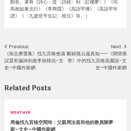
館長。著有《詩心：從〈詩經〉到〈紅樓夢〉》《司
馬相如東北行》《李商隱》《高語罕傳》《高語罕年
譜》《〈九逝世平生記〉校注》等。）
Post
Previous:
Next:
《徐志摩選集》找九宮格會議
斷錦孤云蘊真知——《閑情偶
navigation
誤置和漏掉的致李祖韓信–文
寄》中的找九宮格造園說–文
史–中國作家網
史–中國作家網
Related Posts
WEATHER
周倫找九宮格空間玲：父親周汝昌和他的教員陳夢
家–文史–中國作家網