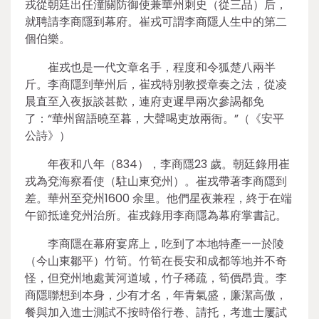
戎從朝廷出任潼關防御使兼華州刺史（從三品）后，
就聘請李商隱到幕府。崔戎可謂李商隱人生中的第二
個伯樂。
崔戎也是一代文章名手，程度和令狐楚八兩半
斤。李商隱到華州后，崔戎特別教授章奏之法，從凌
晨直至入夜扳談甚歡，連府吏遲早兩次參謁都免
了：“華州留語曉至暮，大聲喝吏放兩衙。”（《安平
公詩》）
年夜和八年（834），李商隱23 歲。朝廷錄用崔
戎為兗海察看使（駐山東兗州）。崔戎帶著李商隱到
差。華州至兗州1600 余里。他們星夜兼程，終于在端
午節抵達兗州治所。崔戎錄用李商隱為幕府掌書記。
李商隱在幕府宴席上，吃到了本地特產——於陵
（今山東鄒平）竹筍。竹筍在長安和成都等地并不奇
怪，但兗州地處黃河道域，竹子稀疏，筍價昂貴。李
商隱聯想到本身，少有才名，年青氣盛，廉潔高傲，
餐與加入進士測試不按時俗行卷、請托，考進士屢試