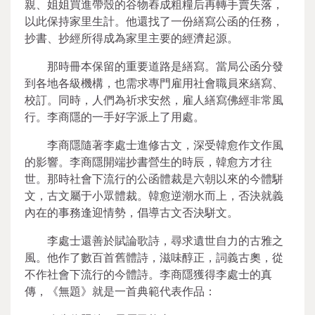
親、姐姐買進帶殼的谷物舂成粗糧后再轉手賣失落，
以此保持家里生計。他還找了一份繕寫公函的任務，
抄書、抄經所得成為家里主要的經濟起源。
那時冊本保留的重要道路是繕寫。當局公函分發
到各地各級機構，也需求專門雇用社會職員來繕寫、
校訂。同時，人們為祈求安然，雇人繕寫佛經非常風
行。李商隱的一手好字派上了用處。
李商隱隨著李處士進修古文，深受韓愈作文作風
的影響。李商隱開端抄書營生的時辰，韓愈方才往
世。那時社會下流行的公函體裁是六朝以來的今體駢
文，古文屬于小眾體裁。韓愈逆潮水而上，否決就義
內在的事務逢迎情勢，倡導古文否決駢文。
李處士還善於賦論歌詩，尋求遺世自力的古雅之
風。他作了數百首舊體詩，滋味醇正，詞義古奧，從
不作社會下流行的今體詩。李商隱獲得李處士的真
傳，《無題》就是一首典範代表作品：