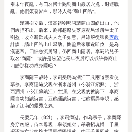
秦末年夜亂，有四名博士跑到商山巖居穴處，迴避戰
亂。他們須發皆白，那時人稱“商山四皓”。
漢朝樹立后，漢高祖劉邦聘請商山四皓出山，他
們峻拒不出。后來，劉邦想廢失落原配呂雉所生太子
劉盈，改立新歡戚夫人之子如意。呂雉服從張良
家教
計謀，請出四皓出山幫助。劉盈后來順遂即位，是為
漢惠帝。四皓急流勇退，仍回商山隱居。李嗣給兒子
取名“商隱”，或許是盼望他長年夜后可以或許像商山
四皓那樣功成身隱吧？
李商隱三歲時，李嗣受聘為浙江工具兩道察看使
幕僚。李商隱隨父親在浙東越州（今浙江紹興）、浙
西潤州（今江蘇鎮江）生涯。在父親的教誨下，李商
隱自幼飽讀詩書，五歲誦讀詩書，七歲擺弄筆硯，感
染了江南的靈秀之氣。
長慶元年（821），李嗣病逝。作為宗子，李商隱
身穿凶服，侍奉母親，率領姐弟，舉著招魂幡，千里
迢迢把亡父的棺木運回滎陽埋葬。由于千里回葬，家