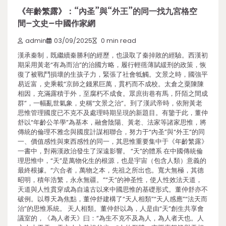
《年齡繁露》：“內圣”與“外王”的同一找九宮格空
間–文史–中國作家網
admin
03/09/2025
0 min read
漢承秦制，既繼續秦勝利的經歷，也汲取了秦掉敗的經驗。西漢初
期采用黃老“有為而治”的治國方略，履行輕徭薄賦緩刑的政策，恢
復了被戰鬥損壞的生孩子力，緊張了社會牴觸。文景之時，國強平
易近富，史乘載“京師之錢累巨萬，貫朽而不成校。太倉之粟陳陳
相因，充滿露積于外，至腐朽不成食。眾庶街巷有馬，阡陌之間成
群”，一幅亂世氣象，史稱“文景之治”。到了漢武帝時，依附黃老
思惟管理國度已不克不及處理時期呈現的新題目。有鑒于此，董仲
舒以“年齡公羊學”為基本，融會陰陽、黃老、法家等諸家思惟，將
傳統的倫理不雅念與國度計謀相聯合，努力于“內圣”與“外王”的同
一、價值感性與東西感性的同一，其思惟重要集中于《年齡繁露》
一書中，對兩漢政治發生了深遠影響。 “天”的體系 在中國傳統倫
理思惟中，“天”是萬物化生的根源，也是宇宙（包含人類）意義的
最終根據。“六合者，萬物之本，先祖之所出也。寬大無極，其德
昭明，積年浩繁，永永無疆。”“天”的神圣性，使人性效法天道，
天道與人性貫穿成為自遠古以來中國思惟的基礎形式。董仲舒亦不
破例。以尊天為焦點，董仲舒建構了“天人相類”“天人感應”“法天而
治”的思惟系統。 天人相類。董仲舒以為，人是由“天”創生共享會
議室的，《為人者天》曰：“為生不克不及為人，為人者天也。人