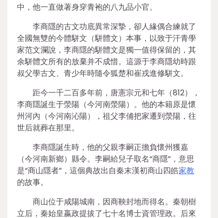
中，他一直做著身穿青袍的八九品小官。
李商隱的古文功底異常深摯，卻人緣偶合練就了
全國無雙的今體駢文（駢體文）本事，以致于汗青學
家范文瀾說，李商隱的駢體文是獨一值得保留的，其
余駢體文所有的放棄并不成惜。這源于李商隱幼時跟
叔父學古文、青少年時隨令狐楚和崔戎進修駢文。
距今一千二百多年前，唐憲宗元和七年（812），
李商隱誕生于滎陽（今河南滎陽）。他的本籍原是懷
州河內（今河南沁陽），祖父李俌把家遷到滎陽，往
世后就葬在那里。
李商隱誕生時，他的父親李嗣正擔負懷州獲嘉
（今河南新鄉）縣令。李嗣給兒子取名“商隱”，意思
是“商山隱者”，這個典故出自秦末漢初商山四皓
家教
的故事。
商山位于咸陽城南，因商鞅封地而得名。秦朝樹
立后，秦始皇嬴政提拔了七十名博士資管理政。后來