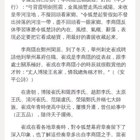
行》：“弓背霞明劍照霜，金風抽豐走馬出咸陽。未收
皇帝河湟地，不擬回頭看家鄉。”令狐楚起誓假如不發
出掉落的河湟一帶，盡不回頭看一眼家鄉。李商隱反
休學習琢磨令狐楚詩的內在、風標、氣概、辭藻，表
現必定要把它看成秘寶，用最好的書篋收藏起來。
李商隱在鄭州閑居。到了冬天，華州刺史崔戎聘
請他到華州幕府任職。崔戎是李商隱的從表叔，跟李
處士關系極好。崔戎在李商隱小的時辰就很觀賞他的
才幹：“丈人博陵王名家，憐我總角稱才幹。”（《安
平公詩》）
在唐朝，博陵崔氏和隴西李氏、趙郡李氏、太原
王氏、清河崔氏、范陽盧氏、滎陽鄭氏并稱七大師
族。崔戎年青時便高中狀元，屢獲升遷，曾任給事中
（正五品），隨侍天子擺佈。
崔戎在看各地章奏時，對令狐楚幕府章奏留下了
深入印象，也了解這些奏章多出自李商隱之手。當崔