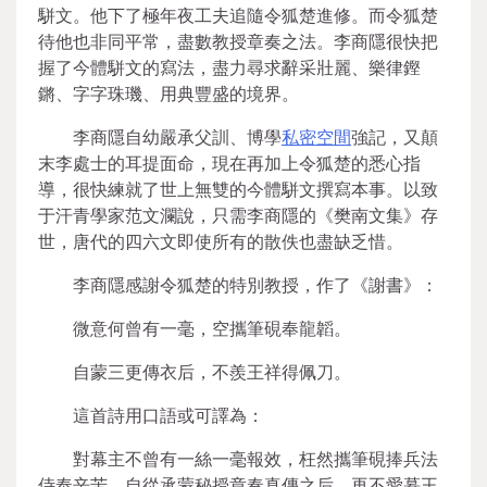
駢文。他下了極年夜工夫追隨令狐楚進修。而令狐楚
待他也非同平常，盡數教授章奏之法。李商隱很快把
握了今體駢文的寫法，盡力尋求辭采壯麗、樂律鏗
鏘、字字珠璣、用典豐盛的境界。
李商隱自幼嚴承父訓、博學
私密空間
強記，又顛
末李處士的耳提面命，現在再加上令狐楚的悉心指
導，很快練就了世上無雙的今體駢文撰寫本事。以致
于汗青學家范文瀾說，只需李商隱的《樊南文集》存
世，唐代的四六文即使所有的散佚也盡缺乏惜。
李商隱感謝令狐楚的特別教授，作了《謝書》：
微意何曾有一毫，空攜筆硯奉龍韜。
自蒙三更傳衣后，不羨王祥得佩刀。
這首詩用口語或可譯為：
對幕主不曾有一絲一毫報效，枉然攜筆硯捧兵法
侍奉辛苦。自從承蒙秘授章奏真傳之后，再不愛慕王