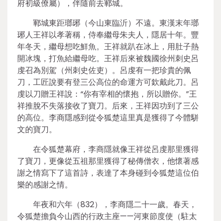
府初級僚屬），伴隨前去鄆城。
鄆城東距瑯琊（今山東臨沂）不遠。東漢末年瑯
琊人王祥以孝著稱，侍奉繼母朱夫人，隱居十年。豐
年冬天，繼母想吃鮮魚。王祥就趴在冰上，用肚子熱
開冰塊，打魚給繼母吃。王祥后來被魏國徐州刺史呂
虔召為別駕（州刺史佐吏）。呂虔有一把珍貴的佩
刀，工匠說要有登三公高位的命運方可欽戴此刀。呂
虔以刀贈王祥說：“你有宰相的懷抱，所以贈你。”王
祥推脫不失落接收了寶刀。后來，王祥因功到了三公
的高位。李商隱感到從令狐楚這里真是獲得了今體駢
文的寶刀。
在令狐楚幕府，李商隱就像王祥從呂虔那里獲得
了寶刀，更像從五祖那里獲得了秘傳僧衣，他懷著感
謝之情寫下了這首詩，表達了本身碰到令狐楚這位伯
樂的感謝之情。
年夜和六年（832），李商隱二十一歲。春天，
令狐楚擔負今山西的行政主座——河東節度使（駐太