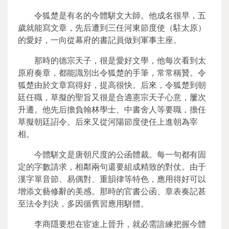
令狐楚是有名的今體駢文大師。他成名很早，五
歲就能寫文章，先后遭到三任河東節度使（駐太原）
的愛好，一向從幕府的書記員做到軍事主座。
那時的德宗天子，很是愛好文學，他每次看到太
原府奏章，都能識別出令狐楚的手筆，常常稱贊。令
狐楚由於文章寫得好，提高很快。后來，令狐楚到朝
廷任職，草擬的聖旨又很是合適憲宗天子心意，屢次
升遷。他先后擔負翰林學士、中書舍人等要職，擔任
草擬朝廷詔令。后來又從河陽節度使任上進朝為宰
相。
今體駢文是唐朝尺度的公函體裁。每一句都有固
定的字數請求，相鄰兩句還要組成精致的對仗。由于
漢字單音節、易偶對、重韻律等特色，應用得好可以
增添文藝修辭的美感。那時的官書公函、章表奏記甚
至法令判決，多因循舊習應用駢體。
李商隱要想在宦途上晉升，就必需諳練把握今體