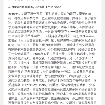
admin
03/15/2025
1 min read
1949年，父親正讀年夜四，面對結業。家道的艱巨，學業的前
程，都在父親斟酌之中，也正在尋覓處理道路，探尋下一個步驟前
途。父親向教員陳夢家講述本身的出身處境，也講述若何由熱情同
學先容獲得教外籍研討生釋教史職位。 本年上半年，有伴侶發來
兩封父親致陳夢家的信函，一封是“夢甲室存札——陳夢家及其友朋
往來信札展”的手跡圖片，一封是某拍品的釋文。聯想到往年年末
出書的《周汝昌師友書札手跡》里，剛好也有一封陳夢家寫給父親
的信，這三封信，惹起了我的獵奇與愛好。 我還未見到父親撰寫
有關陳夢家師長教師的文字。不外經梳理查找材料，終極仍是發明
了一些蛛絲馬跡。 2005年12月18日這一天，父親午休起來，按例
讓我給他讀報紙。那時父親一只眼曾經掉明，另一只也視物不清
了。和往常一樣，我睜開報紙先讀幾段消息，然后再翻找文明方面
的新聞。當翻看16日的《文匯唸書周報》時，一眼即看見“懷念趙
蘿蕤年夜姐”的年夜題目，並且是很長的一整版。由於父親已經在
文章里屢次提到過趙蘿蕤，想必他會感愛好，我頓時讀了起來。
沒想到父親聽罷，非常感歎。他講起本身在燕京年夜學唸書時，很
受趙蘿蕤（Prof.Lucy Chao）的重視，還曾做過她的助教。 父親
又談到本身的詩小樹屋作曾借給趙蘿蕤的愛人陳夢家和她的父親趙
紫宸，並且本身和四哥抄寫胡適的《甲戌本》也被陳夢家和趙紫宸
借閱過。后來父親到成都教書，也是由趙蘿蕤、孫正剛開具證實，
證實父親是以燕京年夜學教員成分而往的。父親說：這些我都是很