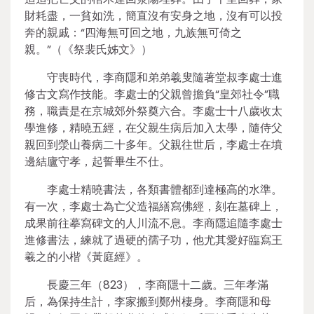
財耗盡，一貧如洗，簡直沒有安身之地，沒有可以投
奔的親戚：“四海無可回之地，九族無可倚之
親。”（《祭裴氏姊文》）
守喪時代，李商隱和弟弟羲叟隨著堂叔李處士進
修古文寫作技能。李處士的父親曾擔負“皇郊社令”職
務，職責是在京城郊外祭奠六合。李處士十八歲收太
學進修，精曉五經，在父親生病后加入太學，隨侍父
親回到滎山養病二十多年。父親往世后，李處士在墳
邊結廬守孝，起誓畢生不仕。
李處士精曉書法，各類書體都到達極高的水準。
有一次，李處士為亡父造福繕寫佛經，刻在墓碑上，
成果前往摹寫碑文的人川流不息。李商隱追隨李處士
進修書法，練就了過硬的孺子功，他尤其愛好臨寫王
羲之的小楷《黃庭經》。
長慶三年（823），李商隱十二歲。三年孝滿
后，為保持生計，李家搬到鄭州棲身。李商隱和母