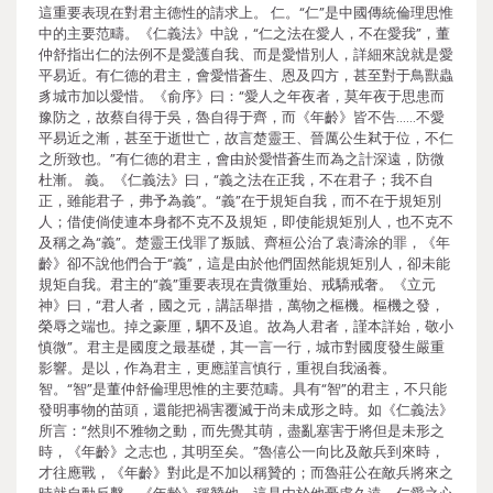
這重要表現在對君主德性的請求上。 仁。“仁”是中國傳統倫理思惟
中的主要范疇。《仁義法》中說，“仁之法在愛人，不在愛我”，董
仲舒指出仁的法例不是愛護自我、而是愛惜別人，詳細來說就是愛
平易近。有仁德的君主，會愛惜蒼生、恩及四方，甚至對于鳥獸蟲
豸城市加以愛惜。《俞序》曰：“愛人之年夜者，莫年夜于思患而
豫防之，故蔡自得于吳，魯自得于齊，而《年齡》皆不告……不愛
平易近之漸，甚至于逝世亡，故言楚靈王、晉厲公生弒于位，不仁
之所致也。”有仁德的君主，會由於愛惜蒼生而為之計深遠，防微
杜漸。 義。《仁義法》曰，“義之法在正我，不在君子；我不自
正，雖能君子，弗予為義”。“義”在于規矩自我，而不在于規矩別
人；借使倘使連本身都不克不及規矩，即使能規矩別人，也不克不
及稱之為“義”。楚靈王伐罪了叛賊、齊桓公治了袁濤涂的罪，《年
齡》卻不說他們合于“義”，這是由於他們固然能規矩別人，卻未能
規矩自我。君主的“義”重要表現在貴微重始、戒驕戒奢。《立元
神》曰，“君人者，國之元，講話舉措，萬物之樞機。樞機之發，
榮辱之端也。掉之豪厘，駟不及追。故為人君者，謹本詳始，敬小
慎微”。君主是國度之最基礎，其一言一行，城市對國度發生嚴重
影響。是以，作為君主，更應謹言慎行，重視自我涵養。
智。“智”是董仲舒倫理思惟的主要范疇。具有“智”的君主，不只能
發明事物的苗頭，還能把禍害覆滅于尚未成形之時。如《仁義法》
所言：“然則不雅物之動，而先覺其萌，盡亂塞害于將但是未形之
時，《年齡》之志也，其明至矣。”魯僖公一向比及敵兵到來時，
才往應戰，《年齡》對此是不加以稱贊的；而魯莊公在敵兵將來之