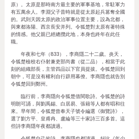
原）。太原是那時南方最主要的軍事基地，常駐軍力
有五萬余人。李淵父子昔時就是從太原起兵篡奪全國
的。武則天因太原的政治軍事位置主要，設為北都，
與東都洛陽、西京長安并列。令狐楚對太原有著特殊
的情感。他父親已經總攬此地，本身也終年在此任
職。
年夜和七年（833），李商隱二十二歲。炎天，
令狐楚檢校右仆射兼吏部尚書（從二品），相當于此
刻的組織部長，主管四品以下官員提拔。令狐楚回到
朝中，可是沒有權利自行辟用幕僚。李商隱也就告別
令狐楚回到鄭州。
臨行前，李商隱向令狐楚借閱歌詩。令狐楚的詩
明朗可誦，與劉禹錫、白居易、張籍等人都有唱和往
來。早年間，令狐楚曾奉天子號令編選《御覽詩》，
選了劉方平、皇甫冉、盧綸等三十家詩三百多首。這
些詩李商隱年夜都讀過。
令狐楚自己的詩，李商隱也都讀過。好比《年少