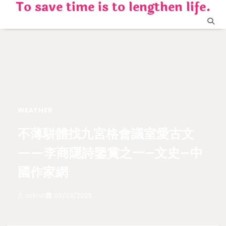
To save time is to lengthen life.
Skip
to
content
WEATHER
不薄駢體找九宮格會議室愛古文
——李商隱詩鑒賞之一–文史–中
國作家網
admin
03/03/2025