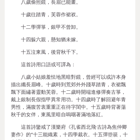
八歲偷照鏡，長眉已能畫。
十歲往踏青，芙蓉作裙衩。
十二學彈箏，銀甲不曾卸。
十四躲六親，懸知猶未嫁。
十五泣東風，後背秋千下。
這首詩用口語或可譯為：
八歲小姑娘羞怯地黑暗對鏡，曾經可以或許本身
描出纖長眉峰。十歲時到荒郊外外踐草踏青，衣裙飄
飄下面繡著靈動芙蓉。十二歲時開端進修彈奏古箏，
戴上銀制長假指甲異常用功。十四歲時了解回避年青
男性，滿腹苦衷重重正在待字閨中。十五歲時背著蕩
秋千的女伴，東風里暗自嗚咽著滿地落紅。
這首詩鑒戒了漢樂府《孔雀西北飛·古詩為焦仲卿
妻作》的“十三能織素，十四學裁衣。十五彈箜篌，十