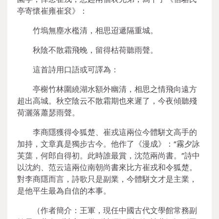
亭寄懷崔雍崔袞》：
竹塢無塵水檻清，相思迢遞隔重城。
秋陰不散霜飛晚，留得枯荷聽雨聲。
這首詩用口語或可譯為：
亭榭竹林圍繞湖水額外幽清，相思之情飛向遠方
超出高城。秋空陰云不散霜期也來遲了，今夜傾聽殘
荷灑落蕭瑟雨聲。
李商隱獲得令狐楚、崔戎這兩位今體駢文高手的
加持，文章真是獨步古今。他作了《漫成》：“霧夕詠
芙蕖，何郎自得初。此時誰最賞，沈范兩尚書。”詩中
以沈約、范云這兩位南朝尚書來比方崔戎和令狐楚。
對李商隱而言，詩歌只是副業，今體駢文才是主業，
是他平生最為自信的本事。
（作者簡介：王軍，現任中國古代文學館常務副