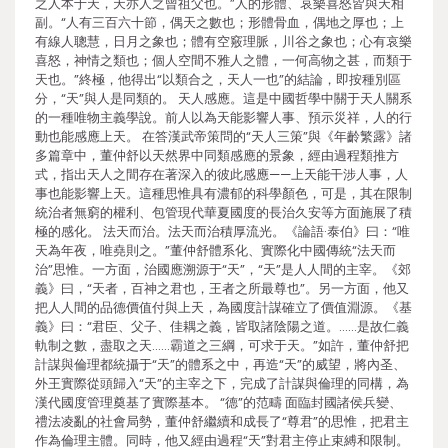
之人本于天，天亦人之曾祖父也。”人的形體、哀樂喜怒皆與天相
副。“人有三百六十節，偶天之數也；形體骨血，偶地之厚也；上
有線人聰慧，日月之象也；體有空竅理脈，川谷之象也；心有哀樂
喜怒，神情之類也；個人空間不雅人之體，一何高物之甚，而類于
天也。”終極，他得出“以類合之，天人一也”的結論，即按種別區
分，“天”與人是同類的。 天人感應。這是中國哲學中關于天人關系
的一種唯物主義學說。前人以為天能影響人事、預示災祥，人的行
動也能感應上天。 在答漢武帝策問的“天人三策”與《年齡繁露》諸
多篇章中，董仲舒以天然界中同類感應的景象，經由過程類推方
式，指出天人之間存在著深入的彼此感應——上天能干涉人事，人
事也能影響上天。這種思惟具有濃郁的科學顏色，可是，其在限制
統治者無窮的權利、包管現代華夏國度的長治久安等方面施展了積
極的感化。 法天而治。法天而治積厚流光。《論語·泰伯》曰：“唯
天為年夜，唯堯則之。”董仲舒體系化、實際化中國傳統“法天而
治”思惟。一方面，治國應溯源于“天”，“天”是人人間的主宰。《郊
義》曰，“天者，百神之君也，王者之所最尊也”。另一方面，他又
把人人間的品德價值付與上天，為國度計謀確立了價值淵源。《基
義》曰：“君臣、父子、佳耦之義，皆取諸陰陽之道。……是故仁義
軌制之數，盡取之天……霸道之三綱，可求于天。”如許，董仲舒把
計謀與倫理都統攝于“天”的體系之中，再造“天”的威望，將內圣、
外王實際從頭歸入“天”的主宰之下，完成了計謀與倫理的同構，為
漢代國度管理奠基了實際基本。 “德”的范疇 面臨封國諸侯兵變、
禮法凌亂的社會局勢，董仲舒繼續和成長了“尊君”的思惟，把君主
作為倫理主體。同時，他又經由過程“天”對君主停止束縛和限制。