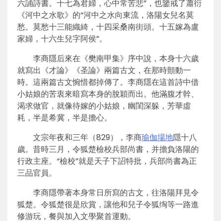
六誦詩書。十七為君婦，心中常苦悲”，也鑒戒了蕭衍
《河中之水歌》的“河中之水向東流，洛陽女兒名莫
愁。莫愁十三能織綺，十四采桑南街頭。十五嫁為盧
家婦，十六生兒字阿侯”。
李商隱后來在《樊南甲集》序中說，本身十六歲
就寫出《才論》《圣論》兩篇古文，在那時顫動一
時。這兩篇古文惋惜都掉傳了。李商隱在這首詩中借
小姑娘的苦衷來暗寫本身的脫穎而出。他滿腹才幹、
渴求做官，就像待嫁的小姑娘，幽閨深躲，芳華虛
耗，半是希冀，半是擔心。
文宗年夜和三年（829），李商
瑜伽場地
隱十八
歲。昔時三月，令狐楚檢校兵部尚書，并擔負洛陽的
行政主座。“檢校”就是天子下詔特批，兵部尚書為正
三品官員。
李商隱帶著本身常日所寫的古文，往洛陽拜見令
狐楚。令狐楚很是欣賞，讓他和兒子令狐绹等一路進
修游玩，餐與加入文學聚首運動。