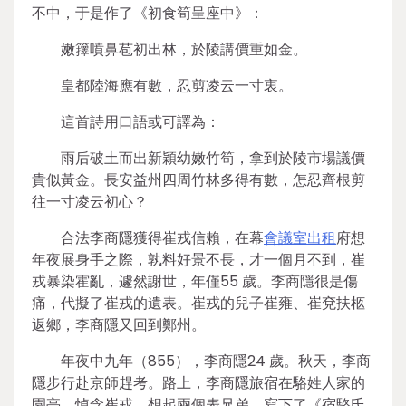
不中，于是作了《初食筍呈座中》：
嫩籜噴鼻苞初出林，於陵講價重如金。
皇都陸海應有數，忍剪凌云一寸衷。
這首詩用口語或可譯為：
雨后破土而出新穎幼嫩竹筍，拿到於陵市場議價
貴似黃金。長安益州四周竹林多得有數，怎忍齊根剪
往一寸凌云初心？
合法李商隱獲得崔戎信賴，在幕
會議室出租
府想
年夜展身手之際，孰料好景不長，才一個月不到，崔
戎暴染霍亂，遽然謝世，年僅55 歲。李商隱很是傷
痛，代擬了崔戎的遺表。崔戎的兒子崔雍、崔兗扶柩
返鄉，李商隱又回到鄭州。
年夜中九年（855），李商隱24 歲。秋天，李商
隱步行赴京師趕考。路上，李商隱旅宿在駱姓人家的
園亭，悼念崔戎，想起兩個表兄弟，寫下了《宿駱氏