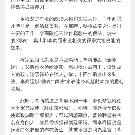
祥獲得呂虔佩刀。
令狐楚是有名的政治人物和文壇大師，而李商隱
此時只是一個清貧墨客。在那時，秘授章奏之法是很
主要的工作，李商隱把它比作釋教中的傳法。詩中
的“傳衣”，典出和李商隱家道相仿的禪宗六祖惠能的
故事。
禪宗五祖弘忍很是承認惠能，為惠能說《金剛
經》，又將僧衣傳給惠能。惠能得法后南下，沿途被
人追殺，隱形躲跡在獵人步隊，十四年后才出來弘
法。李商隱以“傳衣”“傳法”來表達令狐楚對本身的悉心
栽培。
此時，李商隱進進幕府不到一年，令狐楚就轉任
天平軍節度使（駐山東鄆城）。那時，朝廷授予節度
使軍政調劑全部權力，可以聘請幕僚。普通聘請有功
名在身的人，並且需求獲得朝廷承認。而李商隱仍是
身著白色衣服的布衣蒼生，就被令狐楚聘為巡官（幕