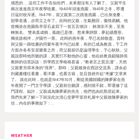
感恩的……這些工作不告知你們，未來都沒有人了解了。 父親平生
兩次進進燕京年夜學唸書。1940年頭進燕園，1941年之冬，即遭
日寇封校斥逐。1947年，當父親第二次踏進燕園，已出身滄桑，
韶華老邁，步而立之年了。此時的父親，生氣難回，傷情易觸。他
曾獨坐在燕園島亭背石桌寫下一首五言律詩： 林湖非不美，至美
轉無名。 雙表真成鶴，孤鐘已是僧。 愁來乘靜隙，夢起續塵形。
獨坐誰相伴，夕陽竹一莖。 此時的燕年夜，早已名師散盡。昔時
與父親一路唸書的同窗年夜半均已結業，有的已成為教員，于工作
方面亦各有安居樂業之所，而父親卻仍是論理學生，于心耿耿。父
親說那時他所聽的課，其實打不動他的心靈，他在給教員顧隨師長
教師的信里訴說：所學西文學格格甚遠，“教者言之質且淺”，天然
父親要另尋本身的“境界”。那時，父親雖身在西語交流系，課余必
到藏書樓往看書，看洋書，也看古籍，並且曾經作起“考據”文章來
了。 就在此時，也就是1947年10月，剛從美國歸國的陳夢家在燕
年夜開了一門文字學課，父親前往聽課，感到很不錯，即選修了這
門課程。如許，父親成為陳夢家的先生，他們也由此熟習起來。
我們先來了解一下狀況此次澄心堂夢甲室存札展中父親致陳夢家的
信，內在的事務如下：…
WEATHER