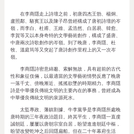
在李商隱走上詩壇之前，初唐四杰王勃、楊炯、
盧照鄰、駱賓王以及陳子昂曾經構成了唐初詩壇的岑
嶺，而李白、杜甫、王維、孟浩然、白居易、韓愈、
李賀等又以本身奇特的文學藝術創作，構成了盛唐、
中唐兩次詩歌創作的岑嶺。到了晚唐，李商隱、杜
牧、溫庭筠等又突起了唐詩創作里程上的又一次岑
嶺。
李商隱詩密意綿邈、索解無故，具有超前的古代
性和象征伎倆，以最適當的文學藝術情勢反應了晚唐
一落千丈、傍晚漸近、搖搖欲墜的時期精力。李商隱
詩是中華優良傳統文明的主要內在的事務，曾經成為
中華優良傳統文明的泉源死水。
太監專政、藩鎮割據、牛李黨爭是李商隱所處晚
唐時期的三年夜政治題目。終其平生，李商隱一直虔
誠朝廷，屢屢以唐朝宗室自居，盼望進進朝廷中樞，
盼望改變乾坤之后回隱扁船。但在二十年幕府生活