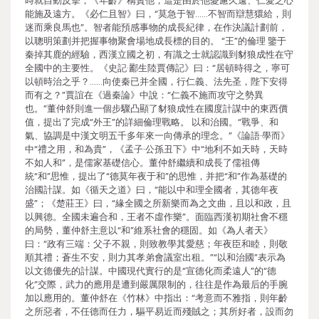
時就自動反擊，《年齡》稱贊他，這是由於他憂慮久遠、仁愛之心
能施及遠方。《必仁且智》曰，“莫急于智……不智而辯慧獧給，則
迷而乘良馬也”。智者能預感事物的成長紀律，在作決議計劃前，
以聰明策劃并把握事物聚會場地成長標的目的。 “王”的倫理 鑒于
秦掉其鹿的經驗，西漢立國之初，有識之士就認識到豺狼成性在守
全國中的主要性。《史記·酈生陸賈傳記》曰：“居頓時得之，寧可
以頓時治之乎？……向使秦已并全國，行仁義、法先圣，陛下安得
而有之？”賈誼在《過秦論》中說：“仁義不施而攻守之勢異
也。”董仲舒則進一個步驟凸顯了豺狼成性在國度計謀中的東西價
值，提出了完成“外王”的詳細倫理戰略。 以和治國。“戰爭、和
氣、協調是中漢文明五千多年來一向傳承的理念。”《論語·學而》
中“禮之用，和為貴”，《孟子·公孫丑下》中“地利不如天時，天時
不如人和”，是儒家基礎信心。董仲舒繼續和成長了儒祖傳
統“和”思惟，提出了“德莫年夜于和”的思惟，并把“和”作為基礎的
治國計謀。如《循天之道》曰，“能以中和理全國者，其德年夜
盛”；《楚莊王》曰，“緣全國之所新樂而為之文曲，且以和政，且
以興德。全國未遍合和，王者不虛作樂”。面臨西漢初期社會不穩
的局勢，董仲舒主意以“和”維系社會的穩固。如《為人者天》
曰：“政有三端：父子不親，則致教學其愛慈；年夜臣和睦，則敬
順其禮；蒼生不安，則力其孝弟會議室出租。”“以和治國”表示為
以文德優先的計謀。中國現代實行的是“宣德化而柔遠人”的“德
化”交際，武力的應用是遭到嚴厲限制的，往往是作為最后的手腕
加以應用的。董仲舒在《竹林》中指出：“考意而不雅指，則年齡
之所惡者，不任德而任力，驅平易近而殘賊之；其所好者，設而勿