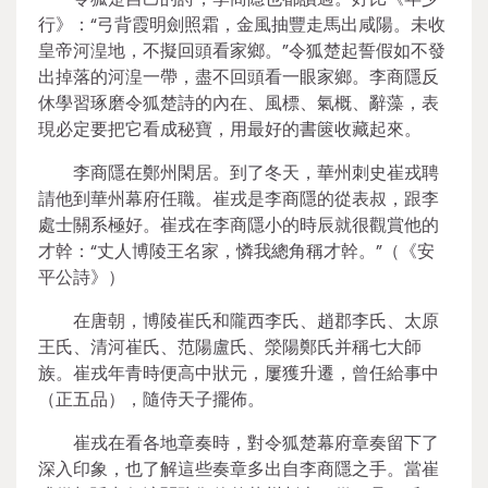
行》：“弓背霞明劍照霜，金風抽豐走馬出咸陽。未收
皇帝河湟地，不擬回頭看家鄉。”令狐楚起誓假如不發
出掉落的河湟一帶，盡不回頭看一眼家鄉。李商隱反
休學習琢磨令狐楚詩的內在、風標、氣概、辭藻，表
現必定要把它看成秘寶，用最好的書篋收藏起來。
李商隱在鄭州閑居。到了冬天，華州刺史崔戎聘
請他到華州幕府任職。崔戎是李商隱的從表叔，跟李
處士關系極好。崔戎在李商隱小的時辰就很觀賞他的
才幹：“丈人博陵王名家，憐我總角稱才幹。”（《安
平公詩》）
在唐朝，博陵崔氏和隴西李氏、趙郡李氏、太原
王氏、清河崔氏、范陽盧氏、滎陽鄭氏并稱七大師
族。崔戎年青時便高中狀元，屢獲升遷，曾任給事中
（正五品），隨侍天子擺佈。
崔戎在看各地章奏時，對令狐楚幕府章奏留下了
深入印象，也了解這些奏章多出自李商隱之手。當崔