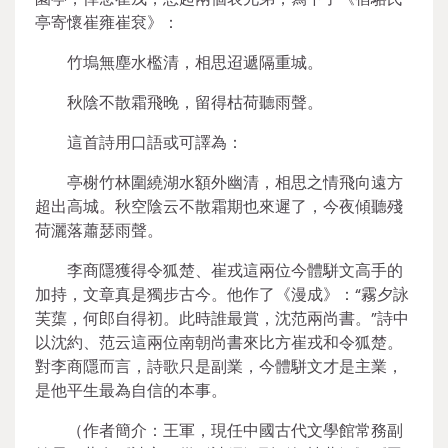
亭寄懷崔雍崔袞》：
竹塢無塵水檻清，相思迢遞隔重城。
秋陰不散霜飛晚，留得枯荷聽雨聲。
這首詩用口語或可譯為：
亭榭竹林圍繞湖水額外幽清，相思之情飛向遠方
超出高城。秋空陰云不散霜期也來遲了，今夜傾聽殘
荷灑落蕭瑟雨聲。
李商隱獲得令狐楚、崔戎這兩位今體駢文高手的
加持，文章真是獨步古今。他作了《漫成》：“霧夕詠
芙蕖，何郎自得初。此時誰最賞，沈范兩尚書。”詩中
以沈約、范云這兩位南朝尚書來比方崔戎和令狐楚。
對李商隱而言，詩歌只是副業，今體駢文才是主業，
是他平生最為自信的本事。
（作者簡介：王軍，現任中國古代文學館常務副