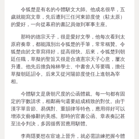
令狐楚是有名的今體駢文大師。他成名很早，五
歲就能寫文章，先后遭到三任河東節度使（駐太原）
的愛好，一向從幕府的書記員做到軍事主座。
那時的德宗天子，很是愛好文學，他每次看到太
原府奏章，都能識別出令狐楚的手筆，常常稱贊。令
狐楚由於文章寫得好，提高很快。后來，令狐楚到朝
廷任職，草擬的聖旨又很是合適憲宗天子心意，屢次
升遷。他先后擔負翰林學士、中書舍人等要職，擔任
草擬朝廷詔令。后來又從河陽節度使任上進朝為宰
相。
今體駢文是唐朝尺度的公函體裁。每一句都有固
定的字數請求，相鄰兩句還要組成精致的對仗。由于
漢字單音節、易偶對、重韻律等特色，應用得好可以
增添文藝修辭的美感。那時的官書公函、章表奏記甚
至法令判決，多因循舊習應用駢體。
李商隱要想在宦途上晉升，就必需諳練把握今體