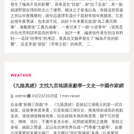
發生了極為不良的影響”。原來是在“拉架”，卻“拉了反架”，差一點
就讓野蠻在理的郭文占了優勢。楊沫之子老鬼以為，母親這部長篇
之所以年夜獲勝利，跟作品選擇常識分子題材有很年夜關系。它惹
起很年夜爭議，也本源于此。由於十年來重在提倡“為工農兵辦
事”，激勵塑造“工農兵抽像”，一會兒來了一個“小資青年”（當然是
向往光亮和請求提高的青年），如許一來，編者按作者生怕沒有料
到——這段“領導性”的考語，果真在文藝界發生了“極為不良的影
響”。 這是茅盾“眉批”《芳華之歌》的佈景。 二…
WEATHER
《九陰真經》文找九宮格講座獻學–文史–中國作家網
admin
03/23/2025
1 min read
在金庸“射雕三部曲”中，《九陰真經》是掀起江湖風云的第一武功
秘笈。從敘事角度來看，它是銜接江湖兒女、推進情節成長的焦點
道具。借使倘使轉換視角，站在經籍本身的角度看，關于它的發
生、傳佈、流衍，于書中多見分析，此間經過歷程之復雜、形狀之
多樣、細節之豐盛，足以在武俠世界自成一門專書“文獻學”。金庸
小說重要顛末兩次修訂，本文概以“世紀新修版”為準（以免繁瑣，