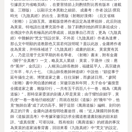
引據原文均省略頁碼），在要害情節上則酌情對比舊有版本（連載
版、三聯版），以顯示文本異動之細節。 成書考：作者·說話·撰寫
時光 《九陰真經》的出生，新舊版《射雕好漢傳》（后文省稱
《射雕》）記錄互異。連載版曾將作者設定為達摩祖師，此后則改
為黃裳。特地請出達摩充當作者，除了斟酌到他的禪宗鼻祖成分，
在傳說中亦具有極高的武學成就，就故事自己而言，更為《九陰真
經》中難解的“梵文”預設伏筆。不外若《九陰真經》作者為達摩，
那么文中明顯的道教顏色又當若何說明呢？蓋以此故，金庸將作者
改為黃裳，并特殊補述了《九陰真經》成書的顛末。 黃裳實有其
人，乃是活潑于北宋早期的有名學者。《射雕》書末，附有金庸
《關于“全真教”》一文，略及其人業績： 黃裳，字晟仲（按：應
作“冕仲”，金氏誤），人稱演山師長教師，福建延平人，高宗建炎
三年卒，年八十七。《演山師長教師神道碑》中說他：“頗從事于
延年攝生之術。博覽道家之書，往往深解，而參諸日用。” 參閱
《射雕》書中周伯通的轉述：宋徽宗政和年間，天子命令“遍搜普
全國道家之書，雕版印行，一共有五千四百八十一卷，稱為《萬壽
道躲》”，那時皇家委派的刻書人即是黃裳；由于懼怕刻錯字，黃
氏便“一卷一卷地仔細校讀”；而就在校刻《道躲》的“幾年”中，他
竟“無師自通”成了武功高手。關于這部《萬壽道躲》編輯、刻印的
真正的汗青，金庸向讀者指明唸書途徑，稱：“近人陳國符師長教
師《道躲源流考》中考據宋徽宗訪求全國道教遺書刻板的顛末頗
詳。”虛真假實，可堪玩味。 既有校刻《萬壽道躲》的經過的事況
為黃裳的道家涵養背書，回頭來看《九陰真經》中“梵文”的設定。