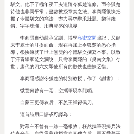
駢文。他下了極年夜工夫追隨令狐楚進修。而令狐楚
待他也非同平常，盡數教授章奏之法。李商隱很快把
握了今體駢文的寫法，盡力尋求辭采壯麗、樂律鏗
鏘、字字珠璣、用典豐盛的境界。
李商隱自幼嚴承父訓、博學
私密空間
強記，又顛
末李處士的耳提面命，現在再加上令狐楚的悉心指
導，很快練就了世上無雙的今體駢文撰寫本事。以致
于汗青學家范文瀾說，只需李商隱的《樊南文集》存
世，唐代的四六文即使所有的散佚也盡缺乏惜。
李商隱感謝令狐楚的特別教授，作了《謝書》：
微意何曾有一毫，空攜筆硯奉龍韜。
自蒙三更傳衣后，不羨王祥得佩刀。
這首詩用口語或可譯為：
對幕主不曾有一絲一毫報效，枉然攜筆硯捧兵法
侍奉辛苦。自從承蒙秘授章奏真傳之后，再不愛慕王