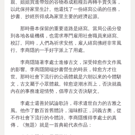
親、姐姐買進帶殼的谷物舂成粗糧后再轉手賣失落，
以此保持家里生計。他還找了一份繕寫公函的任務，
抄書、抄經所得成為家里主要的經濟起源。
那時冊本保留的重要道路是繕寫。當局公函分發
到各地各級機構，也需求專門雇用社會職員來繕寫、
校訂。同時，人們為祈求安然，雇人繕寫佛經非常風
行。李商隱的一手好字派上了用處。
李商隱隨著李處士進修古文，深受韓愈作文作風
的影響。李商隱開端抄書營生的時辰，韓愈方才往
世。那時社會下流行的公函體裁是六朝以來的今體駢
文，古文屬于小眾體裁。韓愈逆潮水而上，否決就義
內在的事務逢迎情勢，倡導古文否決駢文。
李處士還善於賦論歌詩，尋求遺世自力的古雅之
風。他作了數百首舊體詩，滋味醇正，詞義古奧，從
不作社會下流行的今體詩。李商隱獲得李處士的真
傳，《無題》就是一首典範代表作品：