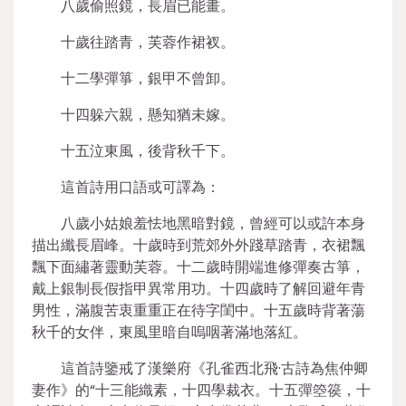
八歲偷照鏡，長眉已能畫。
十歲往踏青，芙蓉作裙衩。
十二學彈箏，銀甲不曾卸。
十四躲六親，懸知猶未嫁。
十五泣東風，後背秋千下。
這首詩用口語或可譯為：
八歲小姑娘羞怯地黑暗對鏡，曾經可以或許本身
描出纖長眉峰。十歲時到荒郊外外踐草踏青，衣裙飄
飄下面繡著靈動芙蓉。十二歲時開端進修彈奏古箏，
戴上銀制長假指甲異常用功。十四歲時了解回避年青
男性，滿腹苦衷重重正在待字閨中。十五歲時背著蕩
秋千的女伴，東風里暗自嗚咽著滿地落紅。
這首詩鑒戒了漢樂府《孔雀西北飛·古詩為焦仲卿
妻作》的“十三能織素，十四學裁衣。十五彈箜篌，十