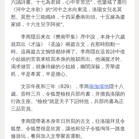
六誦詩書。十七為君婦，心中常苦悲”，也鑒戒了蕭衍
《河中之水歌》的“河中之水向東流，洛陽女兒名莫
愁。莫愁十三能織綺，十四采桑南街頭。十五嫁為盧
家婦，十六生兒字阿侯”。
李商隱后來在《樊南甲集》序中說，本身十六歲
就寫出《才論》《圣論》兩篇古文，在那時顫動一
時。這兩篇古文惋惜都掉傳了。李商隱在這首詩中借
小姑娘的苦衷來暗寫本身的脫穎而出。他滿腹才幹、
渴求做官，就像待嫁的小姑娘，幽閨深躲，芳華虛
耗，半是希冀，半是擔心。
文宗年夜和三年（829），李商
瑜伽場地
隱十八
歲。昔時三月，令狐楚檢校兵部尚書，并擔負洛陽的
行政主座。“檢校”就是天子下詔特批，兵部尚書為正
三品官員。
李商隱帶著本身常日所寫的古文，往洛陽拜見令
狐楚。令狐楚很是欣賞，讓他和兒子令狐绹等一路進
修游玩，餐與加入文學聚首運動。