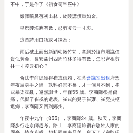
不中，于是作了《初食筍呈座中》：
嫩籜噴鼻苞初出林，於陵講價重如金。
皇都陸海應有數，忍剪凌云一寸衷。
這首詩用口語或可譯為：
雨后破土而出新穎幼嫩竹筍，拿到於陵市場議價
貴似黃金。長安益州四周竹林多得有數，怎忍齊根剪
往一寸凌云初心？
合法李商隱獲得崔戎信賴，在幕
會議室出租
府想
年夜展身手之際，孰料好景不長，才一個月不到，崔
戎暴染霍亂，遽然謝世，年僅55 歲。李商隱很是傷
痛，代擬了崔戎的遺表。崔戎的兒子崔雍、崔兗扶柩
返鄉，李商隱又回到鄭州。
年夜中九年（855），李商隱24 歲。秋天，李商
隱步行赴京師趕考。路上，李商隱旅宿在駱姓人家的
園亭，悼念崔戎，想起兩個表兄弟，寫下了《宿駱氏