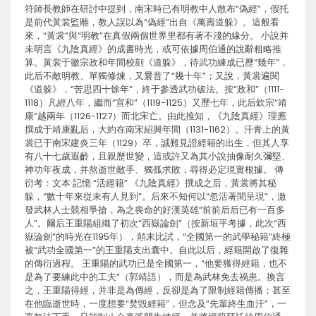
符師長教師在研討中提到，南宋時已有明教中人散布“偽經”，假托
是前代黃裳監雕，教人誤以為“偽經”出自《萬壽道躲》。這般看
來，“黃裳”與“明教”在真假兩個世界里都有著不淺的緣分。 小說并
未明言《九陰真經》的成書時光，或可依據周伯通的說辭粗略推
算。黃裳于徽宗政和年間校刻《道躲》，待武功練成已歷“幾年”，
此后不敵明教、單獨修煉，又曩昔了“幾十年”；又說，黃裳遍閱
《道躲》，“苦思四十馀年”，終于參透武功破法。按“政和”（1111-
1118）凡經八年，繼而“宣和”（1119-1125）又歷七年，此后欽宗“靖
康”越兩年（1126-1127）而北宋亡。由此推知，《九陰真經》理應
撰成于靖康亂后，大約在南宋紹興年間（1131-1162）。汗青上的黃
裳已于南宋建炎三年（1129）卒，誠難見證經籍的出生，但其人享
有八十七歲遐齡，且親歷世變，這或許又為其小說抽像耐久彌堅、
神功年夜成，并熬逝世敵手、獨孤求敗，尋得必定現實根據。 傳
衍考：文本·記憶·“活經籍” 《九陰真經》撰成之后，黃裳將其秘
躲，“數十年來從未有人見到”。后來不知何以“忽活著間呈現”，激
發武林人士競相爭搶，為之喪命的好漢英雄“前前后后已有一百多
人”。爾后王重陽組織了初次“西嶽論劍”（按新垣平考據，此次“西
嶽論劍”的時光在1195年），顛末比試，“全國第一的武學秘籍”終極
被“武功全國第一”的王重陽支出囊中。自此以后，經籍開啟了復雜
的傳衍過程。 王重陽的武功已是全國第一，“他要獲得經籍，也不
是為了要練此中的工夫”（郭靖語），而是為武林免去禍患。換言
之，王重陽得經，并非是為傳經，反卻是為了限制經籍傳播；甚至
在他臨逝世時，一度想要“焚毀經籍”，但念及“先輩終生血汗”，一