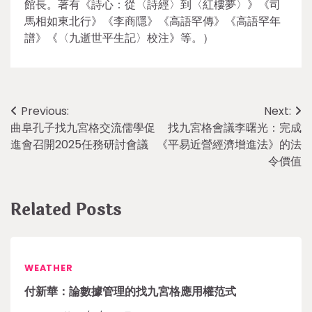
館長。著有《詩心：從〈詩經〉到〈紅樓夢〉》《司
馬相如東北行》《李商隱》《高語罕傳》《高語罕年
譜》《〈九逝世平生記〉校注》等。）
Post
Previous:
Next:
曲阜孔子找九宮格交流儒學促
找九宮格會議李曙光：完成
navigation
進會召開2025任務研討會議
《平易近營經濟增進法》的法
令價值
Related Posts
WEATHER
付新華：論數據管理的找九宮格應用權范式