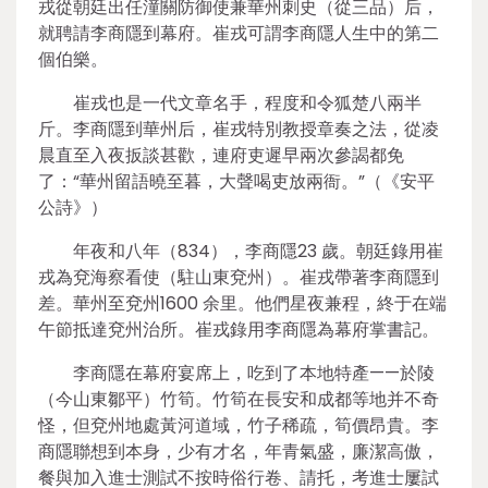
戎從朝廷出任潼關防御使兼華州刺史（從三品）后，
就聘請李商隱到幕府。崔戎可謂李商隱人生中的第二
個伯樂。
崔戎也是一代文章名手，程度和令狐楚八兩半
斤。李商隱到華州后，崔戎特別教授章奏之法，從凌
晨直至入夜扳談甚歡，連府吏遲早兩次參謁都免
了：“華州留語曉至暮，大聲喝吏放兩衙。”（《安平
公詩》）
年夜和八年（834），李商隱23 歲。朝廷錄用崔
戎為兗海察看使（駐山東兗州）。崔戎帶著李商隱到
差。華州至兗州1600 余里。他們星夜兼程，終于在端
午節抵達兗州治所。崔戎錄用李商隱為幕府掌書記。
李商隱在幕府宴席上，吃到了本地特產——於陵
（今山東鄒平）竹筍。竹筍在長安和成都等地并不奇
怪，但兗州地處黃河道域，竹子稀疏，筍價昂貴。李
商隱聯想到本身，少有才名，年青氣盛，廉潔高傲，
餐與加入進士測試不按時俗行卷、請托，考進士屢試