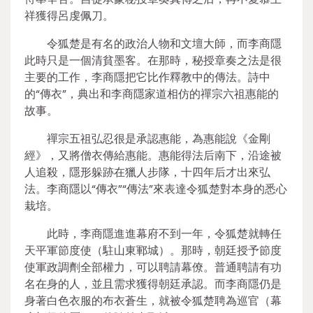
祥獲得呂虔佩刀。
令狐楚是有名的政治人物和文壇大師，而李商隱
此時只是一個清貧墨客。在那時，秘授章奏之法是很
主要的工作，李商隱把它比作釋教中的傳法。詩中
的“傳衣”，典出和李商隱家道相仿的禪宗六祖惠能的
故事。
禪宗五祖弘忍很是承認惠能，為惠能說《金剛
經》，又將僧衣傳給惠能。惠能得法后南下，沿途被
人追殺，隱形躲跡在獵人步隊，十四年后才出來弘
法。李商隱以“傳衣”“傳法”來表達令狐楚對本身的悉心
栽培。
此時，李商隱進進幕府不到一年，令狐楚就轉任
天平軍節度使（駐山東鄆城）。那時，朝廷授予節度
使軍政調劑全部權力，可以聘請幕僚。普通聘請有功
名在身的人，並且需求獲得朝廷承認。而李商隱仍是
身著白色衣服的布衣蒼生，就被令狐楚聘為巡官（幕