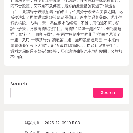
直無法下手，只能制止全真派門生練經，并將經籍拜託給周伯通。
既不舍毀經，又不克不及傳經，最好的處置措施莫過于“躲諸名
山”——此謂躲于淺顯意義上的名山，性質介于毀棄與庋躲之間。此
后便演出了周伯通欲將經籍躲諸雁蕩山，途中偶遇黃藥師、馮衡佳
耦的橋段。 彼時，黃、馮佳耦求借經籍一不雅，周伯通不願，卻
誤中妙策，竟被馮衡默記了往。馮衡對“武學一無所知”，但記憶超
群，先“花了一個多時辰”，將“兩本厚約半寸的冊子”從頭至尾讀了
一遍，又用“一盞茶時分”讀罷第二遍，旋即謊稱這只是“一本江南
處處傳播的占卜之書”，她“五歲時就讀著玩，從頭到尾背得出”，
還料定周伯通不曾妄讀經籍，居心讓他抽取此中段削髮問，公然無
不中的。…
Search
Search
測試文章 – 2025-12-09 10:11:03
測試文章 – 2025-12-09 10:09:04