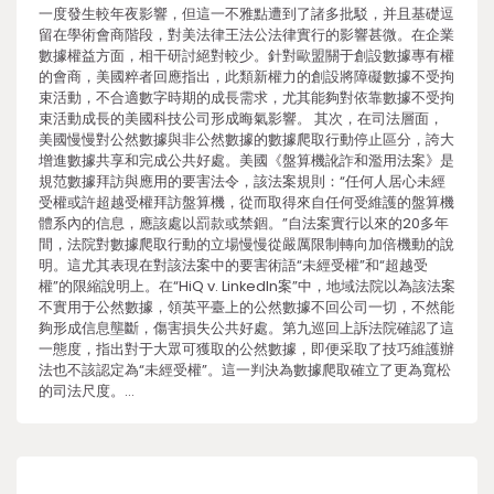
一度發生較年夜影響，但這一不雅點遭到了諸多批駁，并且基礎逗
留在學術會商階段，對美法律王法公法律實行的影響甚微。在企業
數據權益方面，相干研討絕對較少。針對歐盟關于創設數據專有權
的會商，美國粹者回應指出，此類新權力的創設將障礙數據不受拘
束活動，不合適數字時期的成長需求，尤其能夠對依靠數據不受拘
束活動成長的美國科技公司形成晦氣影響。 其次，在司法層面，
美國慢慢對公然數據與非公然數據的數據爬取行動停止區分，誇大
增進數據共享和完成公共好處。美國《盤算機訛詐和濫用法案》是
規范數據拜訪與應用的要害法令，該法案規則：“任何人居心未經
受權或許超越受權拜訪盤算機，從而取得來自任何受維護的盤算機
體系內的信息，應該處以罰款或禁錮。”自法案實行以來的20多年
間，法院對數據爬取行動的立場慢慢從嚴厲限制轉向加倍機動的說
明。這尤其表現在對該法案中的要害術語“未經受權”和“超越受
權”的限縮說明上。在“HiQ v. LinkedIn案”中，地域法院以為該法案
不實用于公然數據，領英平臺上的公然數據不回公司一切，不然能
夠形成信息壟斷，傷害損失公共好處。第九巡回上訴法院確認了這
一態度，指出對于大眾可獲取的公然數據，即便采取了技巧維護辦
法也不該認定為“未經受權”。這一判決為數據爬取確立了更為寬松
的司法尺度。…