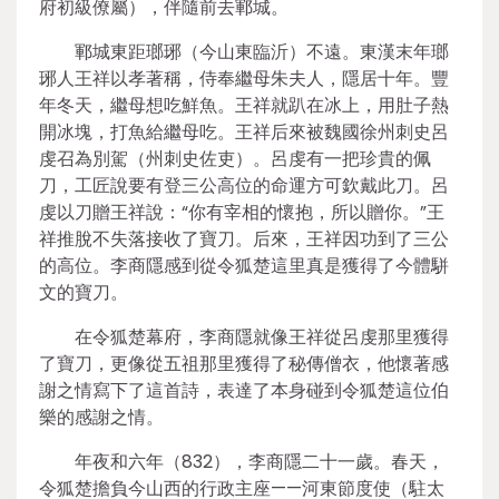
府初級僚屬），伴隨前去鄆城。
鄆城東距瑯琊（今山東臨沂）不遠。東漢末年瑯
琊人王祥以孝著稱，侍奉繼母朱夫人，隱居十年。豐
年冬天，繼母想吃鮮魚。王祥就趴在冰上，用肚子熱
開冰塊，打魚給繼母吃。王祥后來被魏國徐州刺史呂
虔召為別駕（州刺史佐吏）。呂虔有一把珍貴的佩
刀，工匠說要有登三公高位的命運方可欽戴此刀。呂
虔以刀贈王祥說：“你有宰相的懷抱，所以贈你。”王
祥推脫不失落接收了寶刀。后來，王祥因功到了三公
的高位。李商隱感到從令狐楚這里真是獲得了今體駢
文的寶刀。
在令狐楚幕府，李商隱就像王祥從呂虔那里獲得
了寶刀，更像從五祖那里獲得了秘傳僧衣，他懷著感
謝之情寫下了這首詩，表達了本身碰到令狐楚這位伯
樂的感謝之情。
年夜和六年（832），李商隱二十一歲。春天，
令狐楚擔負今山西的行政主座——河東節度使（駐太