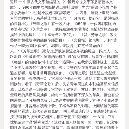
道靜 一 中國古代文學館編選的《中國現今世文學茅盾眉批本文
庫》，1996年由中國國際播送出書社出書，內含“長篇小說卷1”“長
篇小說卷2”“中短篇小說卷”和“詩歌卷”，共四冊。這套上世紀90年
月問世的材料，為茅盾上世紀五六十年月所寫，提到它，是與楊沫
的長篇小說《芳華之歌》有一段人緣。 1959年，一位叫郭開的通
俗讀者批駁《芳華之歌》，他持續頒教學場地發《略談對林道靜的
描述中的毛病》（《中國青年》第2期）、《就〈芳華之歌〉談文
藝創作和批駁中的幾個準繩題目》（《文藝報》第4期），使作家
作品一時光“朝不保夕”。 郭開，聽說是北京電子管廠的工
人。“《芳華之歌》風浪”之所以掀起這么年夜的風波，跟此人、也
跟那時《中國青年》雜志的約稿“組織”會商有關，后者在刊載郭開
《略談》的“編者按”中如許說： 這兩年，在我們文藝陣線上，呈現
了不少反應古代生涯的長篇小說，這些作品在青年讀者中惹起了普
遍的影響。這是非常可喜的景象。 《芳華之歌》就是這些比擬優
良的長篇小說中的一部，它和其他作品一樣，遭到了寬大青年的熱
鬧接待。看了《芳華之歌》后，良多青年同道向本刊編纂部來信反
應，以為這是一部好書，它塑造了盧嘉川、林紅、林道靜、江華這
些輝煌的共產黨員抽像，給每一位讀者留下深入的印象。但也有些
同道提出了分歧的見解，以為這本書的毛病嚴重，宣傳了小資產階
層情感，并曾經在讀者中發生了極為不良的影響。上面頒發的郭開
同道的看法，就代表這種見解。 明天重讀這段話，會感到與“編者
按”所等待的後果正好相反，相當于把“功德辦砸”。一方面，它熱
忱地確定作品“勝利塑造”了這些正面人物抽像；另一方面，卻說郭
開以為這本書“毛病嚴重”“宣傳了小資產階層情感”，“曾經在讀者中