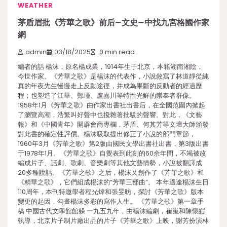
WEATHER
茅盾眉批《芳華之歌》前后–文史–中找九宮格國作家
網
admin
03/18/2025
0 min read
編者的話 楊沫，原名楊成業，1914年生于北京，本籍湖南湘陰，
今世作家。《芳華之歌》是楊沫的代表作，小說敘寫了林道靜從純
真的年夜先生慢慢走上反動途徑，并成為果斷的反動者的經過歷
程；也塑造了江華、鄭瑾、盧嘉川等特性光鮮的崇奉者群像。
1958年1月《芳華之歌》由作家出書社出書后，在全國范圍內掀起
了瀏覽高潮，浩繁叫好聲中也攙雜著批駁的聲響。對此，《文藝
報》和《中國青年》開辟會商專欄，茅盾、何其芳等文壇大師頒發
對此書的確定性評價。楊沫吸取提出修正了小說的部門章節，
1960年3月《芳華之歌》第2版由國民文學出書社出書，第3版出書
于1978年1月。《芳華之歌》自覺表到此刻的60余年間，不竭被改
編成片子、話劇、歌劇、音樂劇等其他文藝情勢，小說被翻譯成
20多種說話。《芳華之歌》之后，楊沫又創作了《芳菲之歌》和
《精華之歌》，它們組成楊沫的“芳華三部曲”。 本年適逢楊沫生日
110周年，本刊特邀學者程光煒和張旻昉，探討《芳華之歌》版本
變更的起因，勾畫楊沫多彩的寫作人生。 《芳華之歌》第一章手
稿 中國古代文學館館躲 一九五九年，由楊沫編劇，崔嵬和陳懷皚
執導，北京片子制片廠出品的片子《芳華之歌》上映，謝芳扮演林