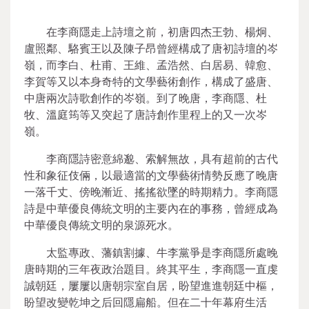
在李商隱走上詩壇之前，初唐四杰王勃、楊炯、
盧照鄰、駱賓王以及陳子昂曾經構成了唐初詩壇的岑
嶺，而李白、杜甫、王維、孟浩然、白居易、韓愈、
李賀等又以本身奇特的文學藝術創作，構成了盛唐、
中唐兩次詩歌創作的岑嶺。到了晚唐，李商隱、杜
牧、溫庭筠等又突起了唐詩創作里程上的又一次岑
嶺。
李商隱詩密意綿邈、索解無故，具有超前的古代
性和象征伎倆，以最適當的文學藝術情勢反應了晚唐
一落千丈、傍晚漸近、搖搖欲墜的時期精力。李商隱
詩是中華優良傳統文明的主要內在的事務，曾經成為
中華優良傳統文明的泉源死水。
太監專政、藩鎮割據、牛李黨爭是李商隱所處晚
唐時期的三年夜政治題目。終其平生，李商隱一直虔
誠朝廷，屢屢以唐朝宗室自居，盼望進進朝廷中樞，
盼望改變乾坤之后回隱扁船。但在二十年幕府生活