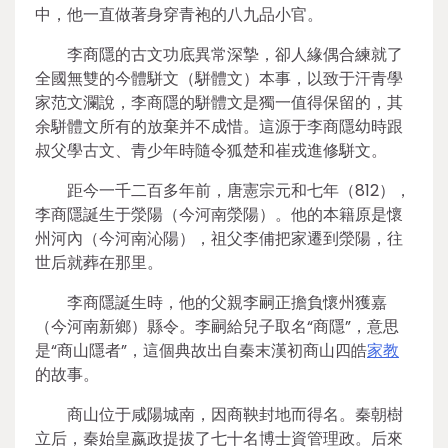
中，他一直做著身穿青袍的八九品小官。
李商隱的古文功底異常深摯，卻人緣偶合練就了
全國無雙的今體駢文（駢體文）本事，以致于汗青學
家范文瀾說，李商隱的駢體文是獨一值得保留的，其
余駢體文所有的放棄并不成惜。這源于李商隱幼時跟
叔父學古文、青少年時隨令狐楚和崔戎進修駢文。
距今一千二百多年前，唐憲宗元和七年（812），
李商隱誕生于滎陽（今河南滎陽）。他的本籍原是懷
州河內（今河南沁陽），祖父李俌把家遷到滎陽，往
世后就葬在那里。
李商隱誕生時，他的父親李嗣正擔負懷州獲嘉
（今河南新鄉）縣令。李嗣給兒子取名“商隱”，意思
是“商山隱者”，這個典故出自秦末漢初商山四皓
家教
的故事。
商山位于咸陽城南，因商鞅封地而得名。秦朝樹
立后，秦始皇嬴政提拔了七十名博士資管理政。后來