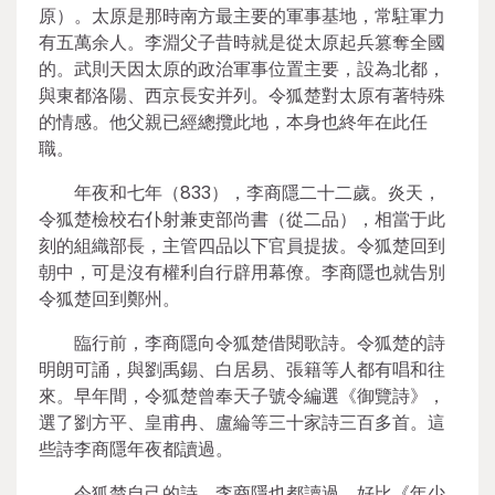
原）。太原是那時南方最主要的軍事基地，常駐軍力
有五萬余人。李淵父子昔時就是從太原起兵篡奪全國
的。武則天因太原的政治軍事位置主要，設為北都，
與東都洛陽、西京長安并列。令狐楚對太原有著特殊
的情感。他父親已經總攬此地，本身也終年在此任
職。
年夜和七年（833），李商隱二十二歲。炎天，
令狐楚檢校右仆射兼吏部尚書（從二品），相當于此
刻的組織部長，主管四品以下官員提拔。令狐楚回到
朝中，可是沒有權利自行辟用幕僚。李商隱也就告別
令狐楚回到鄭州。
臨行前，李商隱向令狐楚借閱歌詩。令狐楚的詩
明朗可誦，與劉禹錫、白居易、張籍等人都有唱和往
來。早年間，令狐楚曾奉天子號令編選《御覽詩》，
選了劉方平、皇甫冉、盧綸等三十家詩三百多首。這
些詩李商隱年夜都讀過。
令狐楚自己的詩，李商隱也都讀過。好比《年少