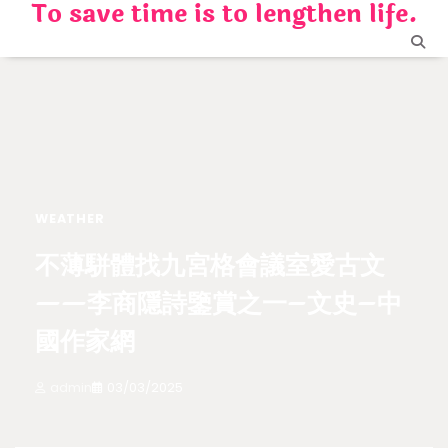
To save time is to lengthen life.
Skip
to
content
WEATHER
不薄駢體找九宮格會議室愛古文
——李商隱詩鑒賞之一–文史–中
國作家網
admin
03/03/2025