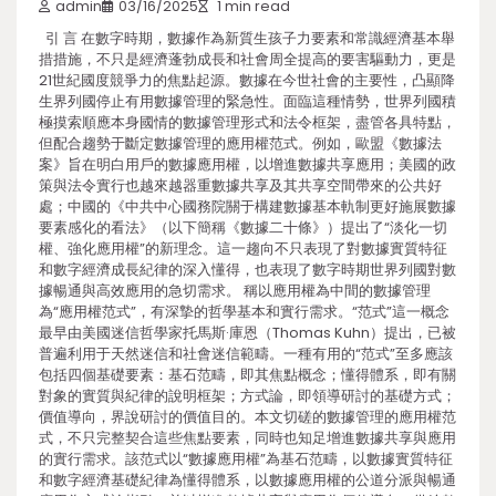
admin
03/16/2025
1 min read
引 言 在數字時期，數據作為新質生孩子力要素和常識經濟基本舉
措措施，不只是經濟蓬勃成長和社會周全提高的要害驅動力，更是
21世紀國度競爭力的焦點起源。數據在今世社會的主要性，凸顯降
生界列國停止有用數據管理的緊急性。面臨這種情勢，世界列國積
極摸索順應本身國情的數據管理形式和法令框架，盡管各具特點，
但配合趨勢于斷定數據管理的應用權范式。例如，歐盟《數據法
案》旨在明白用戶的數據應用權，以增進數據共享應用；美國的政
策與法令實行也越來越器重數據共享及其共享空間帶來的公共好
處；中國的《中共中心國務院關于構建數據基本軌制更好施展數據
要素感化的看法》（以下簡稱《數據二十條》）提出了“淡化一切
權、強化應用權”的新理念。這一趨向不只表現了對數據實質特征
和數字經濟成長紀律的深入懂得，也表現了數字時期世界列國對數
據暢通與高效應用的急切需求。 稱以應用權為中間的數據管理
為“應用權范式”，有深摯的哲學基本和實行需求。“范式”這一概念
最早由美國迷信哲學家托馬斯·庫恩（Thomas Kuhn）提出，已被
普遍利用于天然迷信和社會迷信範疇。一種有用的“范式”至多應該
包括四個基礎要素：基石范疇，即其焦點概念；懂得體系，即有關
對象的實質與紀律的說明框架；方式論，即領導研討的基礎方式；
價值導向，界說研討的價值目的。本文切磋的數據管理的應用權范
式，不只完整契合這些焦點要素，同時也知足增進數據共享與應用
的實行需求。該范式以“數據應用權”為基石范疇，以數據實質特征
和數字經濟基礎紀律為懂得體系，以數據應用權的公道分派與暢通