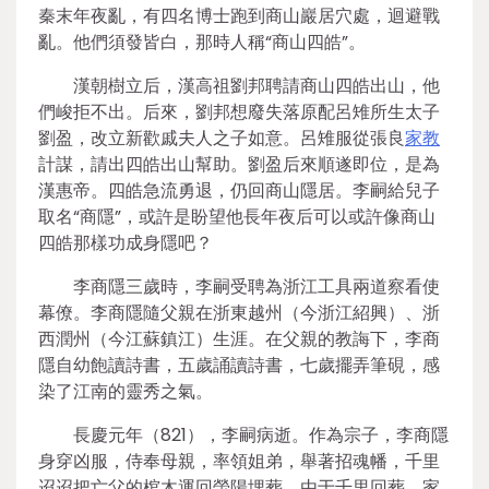
秦末年夜亂，有四名博士跑到商山巖居穴處，迴避戰
亂。他們須發皆白，那時人稱“商山四皓”。
漢朝樹立后，漢高祖劉邦聘請商山四皓出山，他
們峻拒不出。后來，劉邦想廢失落原配呂雉所生太子
劉盈，改立新歡戚夫人之子如意。呂雉服從張良
家教
計謀，請出四皓出山幫助。劉盈后來順遂即位，是為
漢惠帝。四皓急流勇退，仍回商山隱居。李嗣給兒子
取名“商隱”，或許是盼望他長年夜后可以或許像商山
四皓那樣功成身隱吧？
李商隱三歲時，李嗣受聘為浙江工具兩道察看使
幕僚。李商隱隨父親在浙東越州（今浙江紹興）、浙
西潤州（今江蘇鎮江）生涯。在父親的教誨下，李商
隱自幼飽讀詩書，五歲誦讀詩書，七歲擺弄筆硯，感
染了江南的靈秀之氣。
長慶元年（821），李嗣病逝。作為宗子，李商隱
身穿凶服，侍奉母親，率領姐弟，舉著招魂幡，千里
迢迢把亡父的棺木運回滎陽埋葬。由于千里回葬，家