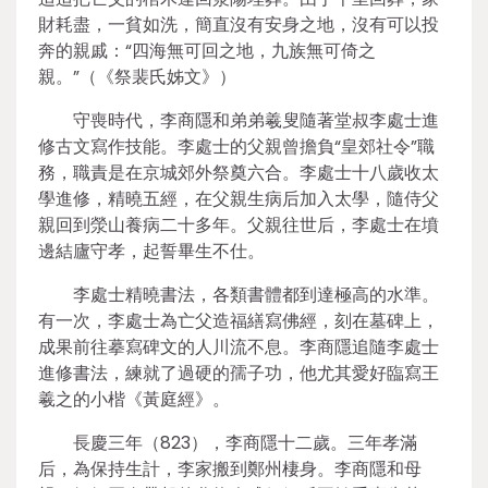
財耗盡，一貧如洗，簡直沒有安身之地，沒有可以投
奔的親戚：“四海無可回之地，九族無可倚之
親。”（《祭裴氏姊文》）
守喪時代，李商隱和弟弟羲叟隨著堂叔李處士進
修古文寫作技能。李處士的父親曾擔負“皇郊社令”職
務，職責是在京城郊外祭奠六合。李處士十八歲收太
學進修，精曉五經，在父親生病后加入太學，隨侍父
親回到滎山養病二十多年。父親往世后，李處士在墳
邊結廬守孝，起誓畢生不仕。
李處士精曉書法，各類書體都到達極高的水準。
有一次，李處士為亡父造福繕寫佛經，刻在墓碑上，
成果前往摹寫碑文的人川流不息。李商隱追隨李處士
進修書法，練就了過硬的孺子功，他尤其愛好臨寫王
羲之的小楷《黃庭經》。
長慶三年（823），李商隱十二歲。三年孝滿
后，為保持生計，李家搬到鄭州棲身。李商隱和母