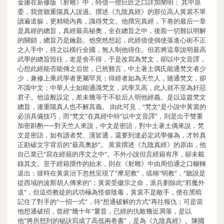
金庸在新修版《射雕》中，特借一燈巨匠之口詳加闡明： 其中原
委，我曾聽重陽真人說過。撰述《九陰真經》的那位高人黃裳不單
讀遍道躲，更精曉內典，識得梵文。他撰完真經，下卷的最后一章
是真經的總旨，真經最高秘奧，全在總旨之中，後面一切難以明解
的關鎖，總旨乃是鑰匙。他突然想起，此經借使倘使落進心術不正
之人手中，持之以橫行全國，無人制他得住。但若將這章說明最高
武學的總旨毀往，老是舍不得，于是改寫為梵文，卻以中文音譯，
心想此經能否能傳之后世，已然難言，中土著土偶氏能通梵文者少
少，兼修上乘武學者更屬罕見；得經者如為天竺人，雖通梵文，卻
不識中文；中華人士如能通識梵文，武學又高，此人就不至為奸惡
君子。他這般設定，差未幾等于不欲后人明他經義。是以這篇梵文
總旨，連重陽真人也不解其義。 由此可見，“梵文”是小說中黃裳的
必須具備技巧，而“梵文”在真經中特“以中文音譯”，則是出于雙重
加密斟酌——對天竺人來說，中文是密語，對中土著土偶來說，梵
文是密語，如有讀者梵、漢皆通，還要到達必定武學修為，才幹真
正勘破文字背后的“最高奧妙”。 黃裳撰述《九陰真經》的原由，他
自己業已“寫在經籍的序文之中”。不外小說但言經籍有序，卻未載
錄其文。至于經籍撰作的始末，則在《射雕》中由周伯通之口輾轉
道出：彼時在黃裳治下忽然呈現了“摩尼教”，或稱“明教”，“聽說是
從西域的波斯胡人傳來的”；黃裳受徽宗之命，派兵剿除此“邪魔外
道”，但這些教徒的武功極為怪僻陰毒，黃裳不是敵手，便在黑暗
記住了對手的“一招一式”，待“想通破解的方式”再往報仇；可是當
他想通破招，曾經“幾十年”曩昔，已經的仇敵幾近凋落，是以
他“將所想到的秘訣寫成了高低兩卷書”，是為《九陰真經》。陳國