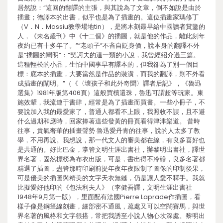
居然說：“這回的翻譯的主張，與其說為了文章，倒不如說是由於
插畫；德譯本的出書，似乎也是為了插畫的。這位插畫家瑪修丁
（V．N．Massiu教學場地tin），是將木刻最早給中國讀者賞鑒的
人，《未名叢刊》中《十二個》的插圖，就是他的作品，離此刻年
夜約已有十多年了。”“老頭子”不吝自貶身價，說本身的翻譯不外
是“插圖的闡明”：“契訶夫的這一類的小說，我曾經紹介過三篇。
這種輕松的小品，生怕中國事早有譯本的，但我卻為了別一個目
標：底本的插畫，大要當然是作品的裝潢，而我的翻譯，則不外看
成插畫的闡明。”（《〈壞孩子和此外奇聞〉譯者后記》，《魯迅
選集》1981年版第406頁）這般買櫝還珠，魯迅可謂超等玩家。東
施效顰，我流連于書肆，經常是為了插畫而買書。一些小冊子，不
要說加入我的最愛家了，普通人都看不上眼，我照收不誤，且不避
什么過期和應時，回家捧著這些發黃的冊頁看得津津樂道。 昔時
往事，貴氣奢華的插畫聲勢 魯迅愛丹青的往事，說的人太多了教
學，不用再說。我想說，那一代文人的審美都在線，有良多喜好也
是共通的。好比巴金，掌管文明生涯出書社，辦黎明出書社，譯世
界名著，固然標榜為布衣出版，可是，書出得不冷磣，良多名著都
精選了插圖，盡管那時印刷前提年夜年夜限制了圖像的印制後果，
可是優美的插圖與精美的文字天衣無縫，仍是讓人愛不釋手。我就
比擬愛好他印的《包法利夫人》（李健吾譯，文明生涯出書社
1948年9月第一版），里面配有法國Pierre Laprade作插圖，看
樣子像是鋼筆線刻畫，細部密不通風，疏處又可以空闊賽馬，與世
界名著的風格和文字很搭，常把我誘至小說人物心坎深處。黎明出