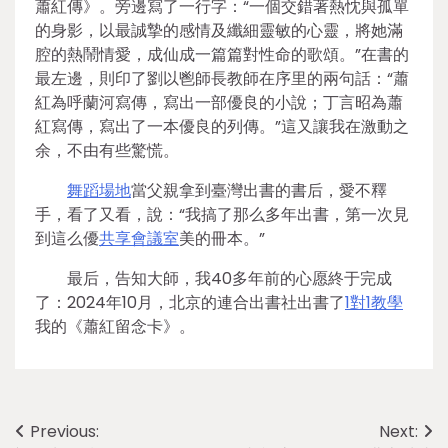
蕭紅傳》。旁邊寫了一行字：“一個交錯著熱忱與孤單
的身影，以最誠摯的感情及纖細靈敏的心靈，將她滿
腔的熱鬧情愛，成仙成一篇篇對性命的歌頌。”在書的
最左邊，則印了劉以鬯師長教師在序里的兩句話：“蕭
紅為呼蘭河寫傳，寫出一部優良的小說；丁言昭為蕭
紅寫傳，寫出了一本優良的列傳。”這又讓我在激動之
余，不由有些驚慌。
舞蹈場地
當父親拿到臺灣出書的書后，愛不釋
手，看了又看，說：“我搞了那么多年出書，第一次見
到這么優
共享會議室
美的冊本。”
最后，告知大師，我40多年前的心愿終于完成
了：2024年10月，北京的連合出書社出書了
1對1教學
我的《蕭紅留念卡》。
Post
Previous:
Next: