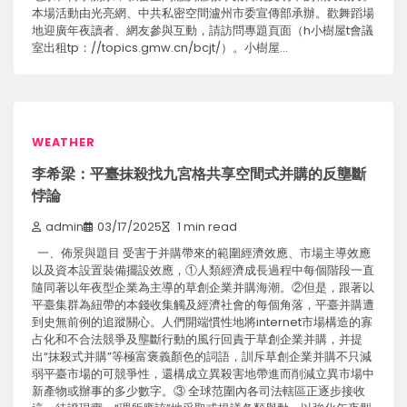
本場活動由光亮網、中共私密空間瀘州市委宣傳部承辦。歡舞蹈場
地迎廣年夜讀者、網友參與互動，請訪問專題頁面（h小樹屋t會議
室出租tp：//topics.gmw.cn/bcjt/）。小樹屋…
WEATHER
李希梁：平臺抹殺找九宮格共享空間式并購的反壟斷
悖論
admin
03/17/2025
1 min read
一、佈景與題目 受害于并購帶來的範圍經濟效應、市場主導效應
以及資本設置裝備擺設效應，①人類經濟成長過程中每個階段一直
隨同著以年夜型企業為主導的草創企業并購海潮。②但是，跟著以
平臺集群為紐帶的本錢收集觸及經濟社會的每個角落，平臺并購遭
到史無前例的追蹤關心。人們開端慣性地將internet市場構造的寡
占化和不合法競爭及壟斷行動的風行回責于草創企業并購，并提
出“抹殺式并購”等極富褒義顏色的詞語，訓斥草創企業并購不只減
弱平臺市場的可競爭性，還構成立異殺害地帶進而削減立異市場中
新產物或辦事的多少數字。③ 全球范圍內各司法轄區正逐步接收