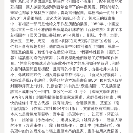
書社為巴金老婆蕭珊所出的譯作《別爾金小說集》，配有俄國的水
彩插圖，讓人掀開便感到到普希金筆下的年夜風雪。 阿誰時期的
畫家也都放下身材放下潤筆，肯為書刊配圖。這種風尚一向到上世
紀80年月還很昌隆，后來大師便緘口不言了。黃永玉的版畫集
中，有相當一部門是他給文學作品所配的插圖。1959年，中國交
流出書界一次壯不雅的壯舉就是為郭沫若的《百花齊放》出書了木
刻插圖本（國民日報出書社1959年4月版）。劉峴、李樺、力群、
黃永玉、王琦、馬克……這些木刻家在明天冠以“巨匠”的名號，人
們都不會有興趣見吧，他們為該集中101首詩都配了插圖，就像一
個隆重的畫展，難怪作者在后記中寫道：“我要特殊提到《國民日
報》編纂部同道們的鼓舞，我還要感激他們發動了好些同道作插
圖。”并非只要郭沫若這個級此外作者才幹享用如許的待遇，那時
的書刊插圖簡直是標配，且薄薄的小冊子良多，出書社并未由於
小、薄就驕易它們，相反每個環節都很專心。《新兒女好漢傳》，
那時算是風行小說吧，我手頭的這本海燕書店1950年10月第八版的
封面和扉頁上“袁靜、孔厥合著”并排的是“彥涵插圖”，可見插圖是
該書不成朋分的一部門。秦牧的一本《巨手》（國民文學出書社
1979年8月版）封面和插圖都是畫家袁運甫。袁師長教師的畫，明
快的線條中不乏古代感，很有裝潢性，合適做插畫。 艾蕪的《南
行記續篇》（作家出書社1964年9月版），文前赫然有插圖目錄，
本來也是貴氣奢華聲勢：野牛寨（吳冠中作）、芒景寨（蔣正鴻
作）、姐哈寨（徐啟雄作）、邊境女教員（姚有多作）、邊寨人家
的汗青（袁運甫作）、霧（柳成蔭作）、群山中（柳成蔭作)。像
吳冠中如許的后來在市場上畫價奇昂的畫家，畫作被用來做插圖，