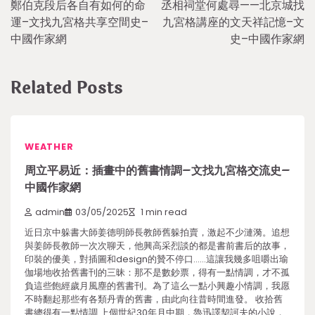
鄭伯克段后各自有如何的命
丞相祠堂何處尋——北京城找
navigation
運–文找九宮格共享空間史–
九宮格講座的文天祥記憶–文
中國作家網
史–中國作家網
Related Posts
WEATHER
周立平易近：插畫中的舊書情調–文找九宮格交流史–
中國作家網
admin
03/05/2025
1 min read
近日京中躲書大師姜德明師長教師舊躲拍賣，激起不少漣漪。追想
與姜師長教師一次次聊天，他興高采烈談的都是書前書后的故事，
印裝的優美，對插圖和design的贊不停口……這讓我幾多咀嚼出瑜
伽場地收拾舊書刊的三昧：那不是數鈔票，得有一點情調，才不孤
負這些飽經歲月風塵的舊書刊。為了這么一點小興趣小情調，我愿
不時翻起那些有各類丹青的舊書，由此向往昔時間進發。 收拾舊
書總得有一點情調 上個世紀30年月中期，魯迅譯契訶夫的小說，