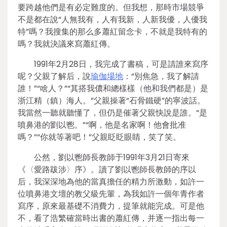
要跨越他們是有必定難度的。但我想，那時市場競爭
不是都在說“人無我有，人有我新，人新我優，人優我
特”嗎？我搜集的那么多蕭紅留念卡，不就是我特有的
嗎？我就決議來寫蕭紅傳。
1991年2月28日，我完成了書稿，可是請誰來寫序
呢？父親了解后，說
瑜伽場地
：“別焦急，我了解請
誰！”“啥人？”“其搭我儂和總樣樣（他和我們都是）是
浙江精（鎮）海人。”父親操著“石骨鐵硬”的寧波話。
我當然一聽就聽懂了，但仍是催著父親快說是誰。“是
噴鼻港的劉以鬯。”“啊，他是名家啊！他會批准
嗎？”“你就等著吧！”父親眨眨眼睛，笑了笑。
公然，劉以鬯師長教師于1991年3月21日寄來
《〈愛路跋涉〉序》。讀了劉以鬯師長教師的序以
后，我深深地為他的當真擔任的精力所激動，如許一
位噴鼻港文壇的教父級先輩，為我如許一個年青作者
寫序，原來最基礎不消費力，提筆就能完成。可是他
不，看了浩繁確當時出書的蕭紅傳，并逐一指出每一