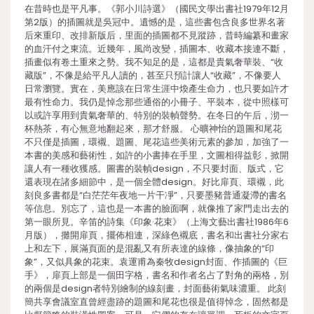
在昔時也是平凡事。《郭小川詩選》（國民文學出書社1979年12月
第2版）的插圖就是吳冠中。遺憾的是，這些書包含良多世界名著
后來重印、改排新版后，里面的插圖都不見蹤跡，昔時編纂和畫家
的血汗付之東流。近幾年，風尚改變，插圖本、收藏本接連不斷，
插畫似有卷土重來之勢。我不知足的是，這都是貴氣奢華裝、“收
藏版”，不像是給平凡人讀的，甚至只預計讓人“收藏”，不像要人
日常瀏覽。實在，美應該在日常生涯中煥產生命力，也只要如許才
最有性命力。我仍是悼念那些通俗的小冊子、平裝本，從中照樣可
以或許享用到貴氣奢華的、特別的裝幀聲勢。在冬日的午后，沏一
杯熱茶，有心無意地翻起來，那才舒服。 心曠神怡的題圖和尾花
不只僅是插圖，環襯、題圖、尾花這些美術元素的參加，加強了一
本書的美感和藝術性，如許的小書捧在手里，文圖相得益彰，掀開
讓人有一種收獲感。圖書的裝幀design，不只要封面、版式，它
還表現在諸多細節中，是一個全體design。好比扉頁、環襯，此
刻良多書都是“白茫茫年夜地一片干凈”，只要墨豬普通凝滯的書名
等信息。別忘了，這也是一本書的臉面啊，就像推了家門走出去的
第一眼所見。辛笛的詩集《印象·花束》（上海文藝出書社1986年6
月版），攤開扉頁，擺佈相連，深綠色襯底，書名和出書社分家右
上和左下，展滿頁面的是混亂又有所表達的線條，像抽象的“印
象”，又似具象的花束。袁運甫為秦牧design封面、作插圖的《巨
手》，扉頁上部是一個田字格，書名和作者名占了對角的兩格，別
的兩個是design者特別繪制的線刻畫，封面藝術氣味濃重。 此刻
簡共享會議室直曾經盡跡的題圖和尾花也很是值得悼念，固然都是