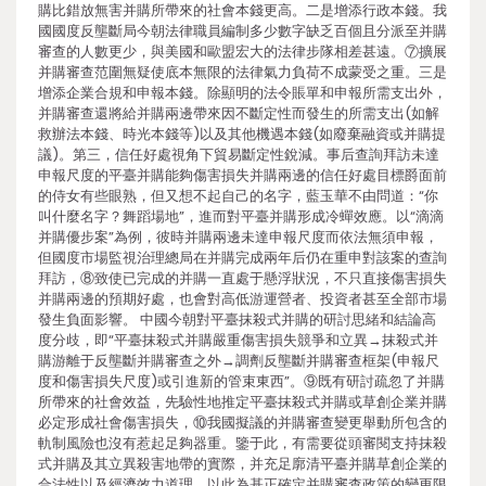
購比錯放無害并購所帶來的社會本錢更高。二是增添行政本錢。我
國國度反壟斷局今朝法律職員編制多少數字缺乏百個且分派至并購
審查的人數更少，與美國和歐盟宏大的法律步隊相差甚遠。⑦擴展
并購審查范圍無疑使底本無限的法律氣力負荷不成蒙受之重。三是
增添企業合規和申報本錢。除顯明的法令賬單和申報所需支出外，
并購審查還將給并購兩邊帶來因不斷定性而發生的所需支出(如解
救辦法本錢、時光本錢等)以及其他機遇本錢(如廢棄融資或并購提
議)。第三，信任好處視角下貿易斷定性銳減。事后查詢拜訪未達
申報尺度的平臺并購能夠傷害損失并購兩邊的信任好處目標爵面前
的侍女有些眼熟，但又想不起自己的名字，藍玉華不由問道：“你
叫什麼名字？舞蹈場地”，進而對平臺并購形成冷蟬效應。以“滴滴
并購優步案”為例，彼時并購兩邊未達申報尺度而依法無須申報，
但國度市場監視治理總局在并購完成兩年后仍在重申對該案的查詢
拜訪，⑧致使已完成的并購一直處于懸浮狀況，不只直接傷害損失
并購兩邊的預期好處，也會對高低游運營者、投資者甚至全部市場
發生負面影響。 中國今朝對平臺抹殺式并購的研討思緒和結論高
度分歧，即“平臺抹殺式并購嚴重傷害損失競爭和立異→抹殺式并
購游離于反壟斷并購審查之外→調劑反壟斷并購審查框架(申報尺
度和傷害損失尺度)或引進新的管束東西”。⑨既有研討疏忽了并購
所帶來的社會效益，先驗性地推定平臺抹殺式并購或草創企業并購
必定形成社會傷害損失，⑩我國擬議的并購審查變更舉動所包含的
軌制風險也沒有惹起足夠器重。鑒于此，有需要從頭審閱支持抹殺
式并購及其立異殺害地帶的實際，并充足廓清平臺并購草創企業的
合法性以及經濟效力道理，以此為基正確定并購審查政策的變更限