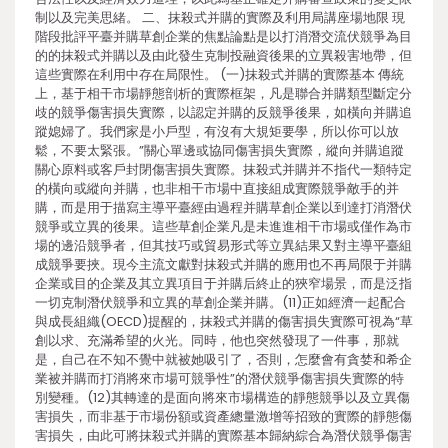
制以及完美思緒。 二、抹殺式并購的實際及利用局講座場地限 現
階段批評平臺并購草創企業的焦點論點是以打消潛交流伏競爭為目
的的抹殺式并購以及由此發生克制投融資後果的立異殺害地帶，但
這些實際在利用中存在局限性。 (一)抹殺式并購的實際基本 傳統
上，基于相干市場靜態剖析的實際框架，凡是聯合并購類型斷定分
歧的競爭傷害損失實際，以認定并購的反競爭後果，如橫向并購追
蹤媳婦了。我們家是小戶型，有沒有大規矩要學，所以你可以放
鬆，不要太緊張。”關心單邊或協同傷害損失實際，縱向并購追蹤
關心原料或客戶封閉傷害損失實際。抹殺式并購并不指代一類特定
的橫向或縱向并購，也非相干市場中直接組成實際競爭敵手的并
購，而是用于描寫主導平臺經由過程并購草創企業以到達打消潛伏
競爭或立異的後果。這些草創企業凡是未進進相干市場或僅作為市
場的邊沿競爭者，但其技巧或貿易形式等立異結果又對主導平臺組
成競爭要挾。現今主流文獻對抹殺式并購的應用也不再局限于并購
企業或目的企業及其立異項目于并購后終止的狹窄場景，而是泛指
一切克制潛伏競爭和立異的草創企業并購。(11)正如經濟一起配合
與成長組織(OECD)提醒的，抹殺式并購的傷害損失實際可視為“草
創以求、充滿希望的火光。同時，他也突然發現了一件事，那就
是，自己在不知不覺中就被她吸引了，否則，怎麼會有貪婪和希企
業被并購而打消將來市場可競爭性”的潛伏競爭傷害損失實際的特
別變種。(12)其轉達的是面向將來市場構造的靜態競爭以及立異傷
害損失，而非基于市場份額或資產總量激增等招致的實際的靜態傷
害損失，由此可將抹殺式并購的實際基本歸納綜合為潛伏競爭傷害