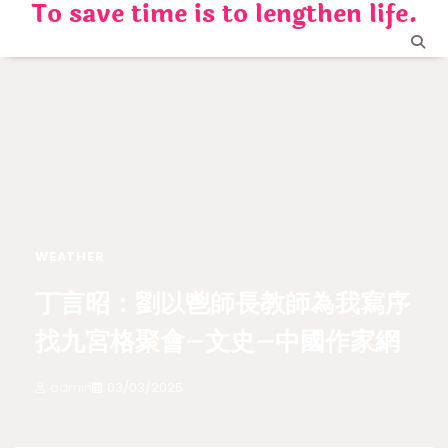
To save time is to lengthen life.
Skip
to
content
WEATHER
丁言昭：劉以鬯師長教師為我寫序
找九宮格聚會–文史–中國作家網
admin
03/03/2025