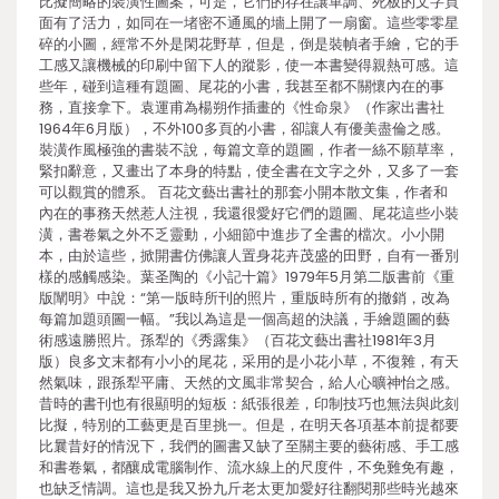
比擬簡略的裝潢性圖案，可是，它們的存在讓單調、死板的文字頁
面有了活力，如同在一堵密不通風的墻上開了一扇窗。這些零零星
碎的小圖，經常不外是閑花野草，但是，倒是裝幀者手繪，它的手
工感又讓機械的印刷中留下人的蹤影，使一本書變得親熱可感。這
些年，碰到這種有題圖、尾花的小書，我甚至都不關懷內在的事
務，直接拿下。袁運甫為楊朔作插畫的《性命泉》（作家出書社
1964年6月版），不外100多頁的小書，卻讓人有優美盡倫之感。
裝潢作風極強的書裝不說，每篇文章的題圖，作者一絲不願草率，
緊扣辭意，又畫出了本身的特點，使全書在文字之外，又多了一套
可以觀賞的體系。 百花文藝出書社的那套小開本散文集，作者和
內在的事務天然惹人注視，我還很愛好它們的題圖、尾花這些小裝
潢，書卷氣之外不乏靈動，小細節中進步了全書的檔次。小小開
本，由於這些，掀開書仿佛讓人置身花卉茂盛的田野，自有一番別
樣的感觸感染。葉圣陶的《小記十篇》1979年5月第二版書前《重
版闡明》中說：“第一版時所刊的照片，重版時所有的撤銷，改為
每篇加題頭圖一幅。”我以為這是一個高超的決議，手繪題圖的藝
術感遠勝照片。孫犁的《秀露集》（百花文藝出書社1981年3月
版）良多文末都有小小的尾花，采用的是小花小草，不復雜，有天
然氣味，跟孫犁平庸、天然的文風非常契合，給人心曠神怡之感。
昔時的書刊也有很顯明的短板：紙張很差，印制技巧也無法與此刻
比擬，特別的工藝更是百里挑一。但是，在明天各項基本前提都要
比曩昔好的情況下，我們的圖書又缺了至關主要的藝術感、手工感
和書卷氣，都釀成電腦制作、流水線上的尺度件，不免難免有趣，
也缺乏情調。這也是我又扮九斤老太更加愛好往翻閱那些時光越來