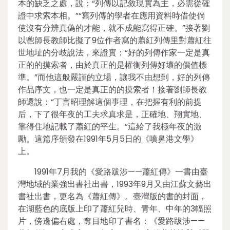
本的缺乏之處，說：“列傳以記敘現實為主，必需從確
證中求索本相。”“寫列傳的學者在應用資料時借使倘
使沒有分辨真偽的才能，就不成能寫得正確。”接著劉
以鬯師長教師比擬了9位作者寫的蕭紅列傳里對蕭紅往
世地址的分歧說法，來證實：“好的列傳作家一定是真
正的的摸索者，由於真正的是權衡列傳好壞的價值標
準。”而他這般嚴謹的立場，讓我不由想到，好的列傳
作品序文，也一定是真正的的摸索者！接著劉師長教
師還說：“丁言昭理解這個事理，在把握有利的前提
后，下了很年夜的工夫求真求是，正確地、翔實地、
靠得住地記載了蕭紅的平生。”這給了我極年夜的激
勵。這篇序頒發在1991年5月5日的《噴鼻港文學》
上。
1991年7月我的《愛路跋涉——蕭紅傳》一書由臺
灣地域的業強出書社出書，1993年9月又由江蘇文藝出
書社出書，更名為《蕭紅傳》。臺灣版的書的封面，
在湖藍色的底版上印了蕭紅兒時、青年、中年的3幅照
片，傍邊偏右處，奪目地印了書名：《愛路跋涉——