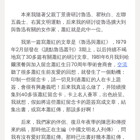
本來我隨著父親丁景唐研討魯迅、瞿秋白、左聯
五義士、右翼文明運動，后來我的研討從魯迅擴大到
與魯迅有關的女作家，蕭紅就是此中一位。
我第一篇寫蕭紅的文章是《魯迅與蕭紅》，1979
年2月頒發在《讀點魯迅叢刊》3期上，以后持續不竭
地寫了30多篇有關蕭紅的研討文章。1981年6月我到哈
爾濱餐與加入留念蕭紅生日70周年學術會商會，
交流
聽了很多蕭紅生前友愛的回想，就發生了一個動機：
印制一些留念卡，請一切見到過蕭紅的人在卡上題
簽，會很有興趣義吧！后來我真這么做了，并陸續搜
集到40多張蕭紅留念卡，卡上名人薈萃，出色紛呈。
我就想，假如將這些蕭紅留念卡的題簽寫成文章，結
集出書，或寫本蕭紅傳，那該多好啊！
后來，我們家的伴侶、復旦年夜學的陳思和傳授
來約稿，那時他正在主編《中國文明名人列傳》，問
我有沒有愛好寫蕭紅傳。那時已出書好幾本蕭紅傳，