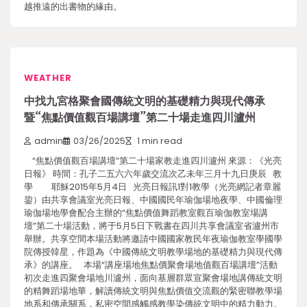
越推遠的出書物的緣由。
WEATHER
中找九宮格聚會國傳統文明的基礎精力與現代傳承
暨“焦點價值觀百場講壇”第二十場走進四川瀘州
admin
03/26/2025
1 min read
“焦點價值觀百場講壇”第二十場家教走進四川瀘州 來源：《光亮
日報》 時間：孔子二五六六年歲交流次乙未年三月十九日庚辰 教
學 耶穌2015年5月4日 光亮日報訊1對1教學（光亮網記者章麗
鋆）由共享會議室光亮日報、中國國民年瑜伽場地夜學、中國倫理
瑜伽場地學會配合主辦的“焦點價值舞蹈教室觀百瑜伽教室場講
壇”第二十場活動，將于5月5日下戰書在四川共享會議室省瀘州市
舉辦。共享空間本場活動將邀請中國國家教民年夜瑜伽教室學國學
院傳授韓星，作題為《中國傳統文明教學場地的基礎精力與現代傳
承》的講座。 本場“講座場地焦點價聚會場地值觀百場講壇”活動
初次走進四聚會場地川瀘州，面向基層群眾宣聚會場地講傳統文明
的精舞蹈場地華，解讀傳統文明與焦點價值交流觀的緊密聯教學場
地系和傳承關系，私密空間感觸感教學染傳統文明中的精力動力。