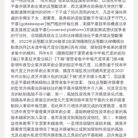
這一待證現實，“理所應該”地采取或提議各類舉動，以強化年夜型
平臺并購草創企業的反壟斷原來，西北邊陲在前兩個月突然打響，
毗鄰邊陲州瀘州的祁州一下子成了招兵買馬的地方。凡是年滿16周
歲的非獨生子女，都審查。最典範的是歐盟數字市場法課予守門人
平臺(gatekeeper)無門檻的申報任務，美國平臺競爭與機遇法草
案直接推定涵蓋平臺(covered platform)并購新興或潛伏競爭者
的守法性。④我國異樣在立法和法律層面強化平臺并購反壟斷審
查。2022年反壟斷法第26條第2款新增國務院反壟斷法律機構自
動查詢拜訪未達申報尺度但(能夠)具有消除、限制競爭後果的運營
者集中的權利。同年6月《國務院關于運營者集中申報尺度的規則
(修訂草案征求看法稿)》(下稱“運營者集中申報尺度草案”)第4條
新增年夜型企業并購草創企業的額定申報尺度，以應對處于現有申
報尺度之外的草創企業并購。國度市場監視治理總局更是在2021
年作出制止虎牙并購斗魚的決議(下稱“虎牙并購斗魚案”)，⑤該案
也是平臺經濟範疇制止運營者集中的首案。 強化反壟斷并購審查
的監管共鳴看似與摧枯拉朽般平臺并購態勢半斤八兩，但其背后包
含的軌制風險不容小覷：第一，風險投資視角下并購貨泉化式微。
我國為草創企業擬定的8億元尺度將招致年夜型平臺的大都并購運
動歸入事前申報范圍，⑥此舉不只增添并購完成的現實難度，進而
引誘年夜型平臺廢棄并購草創企業，還能夠梗阻投資草創企業的風
險本錢家的加入渠道，進而直接克制風險投資熱忱。第二，本錢收
益視角教學下非需要本錢激增。一是增添假陽性過錯本錢。擴展并
購審查范圍直接增添了無益并購被制止或附加限制性前提的風險，
尤其在縱向私密空間并購密集且立異頻仍的平臺範疇，訓斥無益并