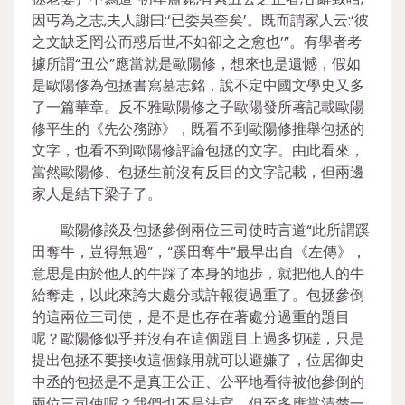
因丐為之志,夫人謝曰:‘已委吳奎矣’。既而謂家人云:‘彼
之文缺乏罔公而惑后世,不如卻之之愈也’”。有學者考
據所謂“丑公”應當就是歐陽修，想來也是遺憾，假如
是歐陽修為包拯書寫墓志銘，說不定中國文學史又多
了一篇華章。反不雅歐陽修之子歐陽發所著記載歐陽
修平生的《先公務跡》，既看不到歐陽修推舉包拯的
文字，也看不到歐陽修評論包拯的文字。由此看來，
當然歐陽修、包拯生前沒有反目的文字記載，但兩邊
家人是結下梁子了。
歐陽修談及包拯參倒兩位三司使時言道“此所謂蹊
田奪牛，豈得無過”，“蹊田奪牛”最早出自《左傳》，
意思是由於他人的牛踩了本身的地步，就把他人的牛
給奪走，以此來誇大處分或許報復過重了。包拯參倒
的這兩位三司使，是不是也存在著處分過重的題目
呢？歐陽修似乎并沒有在這個題目上過多切磋，只是
提出包拯不要接收這個錄用就可以避嫌了，位居御史
中丞的包拯是不是真正公正、公平地看待被他參倒的
兩位三司使呢？我們也不是法官，但至多應當清楚一