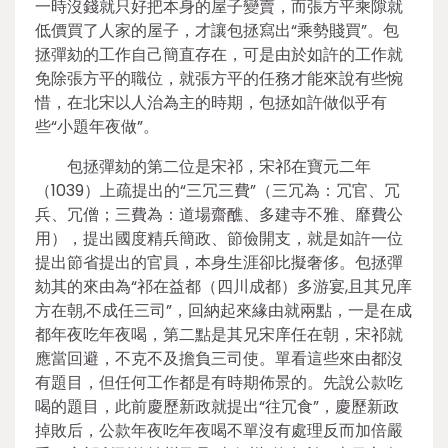
一時沒錢就只好把本身的屋子變賣，而張方平乘隙就
低價買了人家的屋子，才讓包拯寫出“乘勢賤買”。包
拯彈劾的工作自己簡直存在，可是由於如許的工作就
免除張方平的職位，就張方平的任務才能來說有些惋
惜，在北宋以人治為主的時期，包拯如許做似乎有
些“小題年夜做”。
包拯彈劾的第二位是宋祁，宋祁在寶元二年
（1039）上疏提出的“三冗三費”（三冗為：冗官、冗
兵、冗僧；三費為：道場齋醮、多建寺不雅、靡費公
用），提出國度精兵簡政、節儉開支，就是如許一位
提出節省提出的官員，本身生涯卻比擬奢侈。包拯彈
劾其的來由為“祁在益都（四川成都）多游宴,且其兄庠
方在朝,不成任三司”，回納起來緣由就兩點，一是在成
都年夜吃年夜喝，第二點是其兄宋庠任在朝，宋祁就
應當回避，不克不及擔負三司使。單看這些來由都沒
有題目，但任何工作都是有時期佈景的。先說公款吃
喝的題目，此前慶歷新政就提出“往冗食”，慶歷新政
掉敗后，公款年夜吃年夜喝不單沒有處理反而加倍嚴