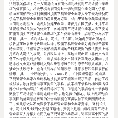
法競爭與侵權；另一方面是縱向層面公權利機關對平易近營企業產
權的傷害損失。相較于橫向層面分歧一切制類型企業之間的侵權，
縱向層面部門公權利機關以損害平易近營企業家人身平安為情勢而
侵略平易近營企業產權的后果更為嚴重。或由于近年來我國經濟增
加面對必定壓力，處所財務趨于嚴重，即便是在國度鼎力支撐平易
近營經濟成長強大的佈景下，各地損害平易近營企業家人身平安從
而傷害損失平易近營企業產權的案件仍時有產生，詳細可分為以下
兩類。 其一，逐利式法律、司法。這方面，諸如處所派出所為追
求收益而跨省級行政區域法律，毀傷平易近營企業好處的相干報道
時有呈現，這種違背公安部相講座場地干辦案規則的做法實質上都
是逐利式司法的表現。外行政法律上，某地當局出臺《非稅支出征
督工作考察賞罰措施》，違規將非稅支出與征收單元收入掛鉤，并
將非稅支出完成情形歸入鄉科級引導班子和引導干部績效考察。在
涉企判決履行上，也有法院存在逾額履行、肆意履行和選擇履行的
情形。 其二，“以刑化債”。2024年2月，《中國運營報》報道某
平易近營企業家在承建易地扶貧搬家工程等當局項目后，催討工程
款卻被以涉嫌挑釁滋事而拘留的事務，該案相干債務終極雖因省級
部分結合查詢拜訪并傳遞而得以了債，但惹起的爭議也進一個步驟
激發了平易近營企業對處所當局“以刑化債”的擔心。以上所羅列的
事例固然都因惹起普遍的社會追蹤關心而得以被下級機關實時改
正，但此類做法不免激發平易近營企業和企業家憂慮。 逐利式法
律、司法以及“以刑化債”講座場地，實質上是經由過程損害平易近
營企業家人身權力進而侵略平易近營企業產權，這事關高東西的品