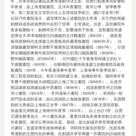
年，共掌管創設書院及教導運動14項之多。現實打點後果與影響較
年夜者，如上海電報書院、北洋年夜書院、南洋公學、留學教導
等。第二類是在主管部分任上支撐或批準創立。總計至多有7所，
以技巧性書院為主，盛宣懷作為上述書院的主管者，在它們的籌建
創辦與成長經過歷程中起到了領導、主管感化。但是，這些書院年
夜多範圍較小，創辦時光不長，影響減色于前者。 這類書院有盛
宣懷在天津津海關道任內擴建的北洋醫書院（1893年），擔負電
報局督辦時代支撐建立的電報局所屬電報書院（1880年月），任
漢陽鐵廠督辦時支撐鄭不雅應所設漢陽鐵廠書院（1897年），任督
辦全國鐵路事務年夜臣時批準樹立的漢口鐵路書院（1898年）、
鄭州鐵路書院（約1900年），任中國紅十字會會長時建立的紅十
字會醫書院（1910年），任郵傳部尚書時推進建立的郵傳部高級商
船書院（1911年，今年夜連海事年夜學、上海海事年夜學前身）。
第三類是捐助創設。有自力捐助建立者，如撥給校舍、賜與每年常
常費千兩贊助鐘天緯開設的上海三等公書院（1896年），出資并
敦請謝家福籌建姑蘇中西書院（1896年），捐資創辦常州正則兩
等小書院（1904年）、常州溪南小書院（1905年）；有捐助一校
部門資金或財富者，如出資捐助上海格致書院（1876年），先期贊
助經元善創設上海經正女學（1897年），捐地20畝支撐張君勱、
張嘉璈兄弟辦成上海神州年夜學（1912年）。以上合計7所，以舊
式通俗教導為主，中小書院為多，重要目標為本身掌管創立的北洋
年夜書院、南洋公學供給生源。 顯然，提出創議并掌管籌建的舊
式書院，是盛宣懷投進精神最多、消耗時光最長的類型，也是其教
導運動的主體內在的事務。在創議并掌管籌建一所書院的詳細經過