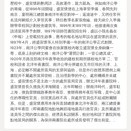
歷程中，盛宣懷斟酌周詳，高效運作，親力親為。 例如南洋公學
的籌備，從1896年頭開端，盛宣懷便在上海掌管準備，春間先到
南京，稟明兩江總督兼南洋年夜臣劉坤一；返滬途中，又聘任常州
名流何嗣焜介入掌管其事；聘任教導名家張煥綸、鐘天緯介入準備
辦學章程與計劃校舍建筑等。1896年末1897年頭，他接連兩次奏
請清當局準予創辦。1897年頭師范書院招生時，盛以小我名義在
《申報》上登載招生啟事，應考的報名地址即設在盛宣懷的居所。
1897年4月，經盛宣懷等人特別準備一年的南洋公學正式創辦。
1923年，南洋公學同窗會在徐家匯校內敬立盛宣懷全身銅像一
尊，底座上刻的碑文稱：南洋公學“運營計劃，一皆公總其成”。
1920年月路況部南洋年夜學收拾的建校初期所購校地方單 二、官
校和諧者 北洋年夜書院、南洋公學分辨建在互市巨埠的天津、上
海，必定離不開處所當局的支撐與協助，但是外行政體系體例上兩
書院并不屬處所當局管轄，且治理新學的中心、處所機構并未建
立。盛宣懷也不是主政一方的處所當局官員，辦北洋年夜書院時，
盛宣懷曾長久擔負天津海關道，次年即離任；辦南洋時代，盛常駐
上海，擔負督辦鐵路事務年夜臣、會辦商務年夜臣等職，是中心派
任的專職性官員，但現實品秩不高，與處所官員也不組成附屬關
系。但是，盛宣懷應用本身與直隸總督兼北洋年夜臣、兩江總督兼
南洋年夜臣（即兩書院地點地舞蹈場地最高行政官員）及所屬處所
道員等之間的傑出政治、經濟及私誼關系，較好地和諧了書院與地
點地當局的關系，為保持兩書院在處所成長發明了傑出前提。…