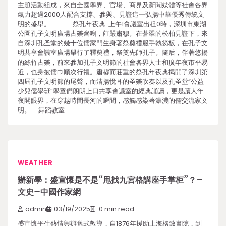
主題活動組成，來自全國學界、官場、商界及新聞媒體等社會各界
氣力超過2000人配合支撐、參與、見證這一弘揚中華優秀傳統文
明的盛舉。 祭孔年夜典: 上午1會議室出租0時，深圳市東湖
公園孔子文明廣場古樂齊鳴，莊嚴肅穆。在蒼翠的松柏見證下，來
自深圳孔圣堂的幾十位儒家門生身著祭奠禮服手執笏板，在孔子文
明共享會議室廣場舉行了釋奠禮，祭奠先師孔子。隨后，伴著悠揚
的絲竹古樂，前來參加孔子文明節的社會各界人士和廣年夜市平易
近，也身披儒巾順次行禮。肅穆而莊重的祭孔年夜典揭開了深圳第
四屆孔子文明節的尾聲，而清揚悅耳的圣樂吹奏以及孔圣堂“公益
少兒儒學班”學童們朗朗上口共享會議室的經典誦讀，更是讓人年
夜開眼界，在穿越時間長河的瞬間，感觸感染著濃濃的儒交流家文
明。 舞蹈教室 …
WEATHER
辦新學：盛宣懷是不是“甩找九宮格講座手掌柜”？–
文史–中國作家網
admin
03/19/2025
0 min read
盛宣懷平生熱情興辦舊式教導，自1876年援助上海格致書院，到