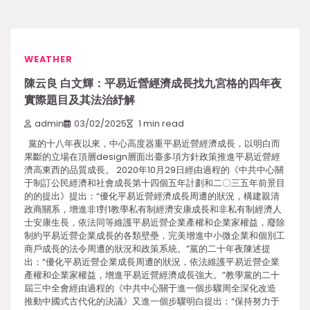
WEATHER
陳云良 白文輝：平易近營經濟成長找九宮格的四年夜
實際題目及其法治紓解
admin
03/02/2025
1 min read
黨的十八年夜以來，中心高度器重平易近營經濟成長，以明白而
果斷的立場在頂層design層面出臺多項方針政策推進平易近營經
濟高東西的品質成長。 2020年10月29日經由過程的《中共中心關
于制訂公民經濟和社會成長第十四個五年計劃和二〇三五年前景目
的的提出》提出：“優化平易近營經濟成長周遭的狀況，構建親清
政商關系，增進非1對1教學私有制經濟安康成長和非私有制經濟人
士安康生長，依法同等維護平易近營企業產權和企業家權益，廢除
制約平易近營企業成長的各類壁壘，完美增進中小微企業和個別工
商戶成長的法令周遭的狀況和政策系統。”黨的二十年夜陳述提
出：“優化平易近營企業成長周遭的狀況，依法維護平易近營企業
產權和企業家權益，增進平易近營經濟成長強大。”教學黨的二十
屆三中全會經由過程的《中共中心關于進一個步驟周全深化改造
推動中國式古代化的決議》又進一個步驟明白提出：“保持努力于