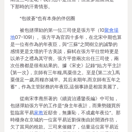
下那時的汗青情形。
“包彼蒼”也有本身的伴侶圈
被包拯彈劾的第一位三司使是張方平（10
聚會場
地
07-1091）。張方平為官四十多年，在北宋中期也算
是一位有作為的年夜臣，與“三蘇”之間樹立的誠摯的
感情更是文壇的千古美談，蘇軾在張方平往世時更是
以弟子之禮為其守喪。張方平曾兩次出任三司使，兩
次任務都是很有結果的。據《宋史》記錄“始,方平主計
(第一次)，京師有三年糧,馬粟倍之。至是(第二次),馬
粟僅足一歲,而糧亦減半。其后未期年,而京師有五年之
蓄”，作為主管財務的年夜臣,這個事跡是相當美麗了。
從南宋李燾所著的《續資治通鑒長編》中可知，
包拯彈劾張方平的工作是“身主年夜計，而乘勢賤買所
監臨富平易
家教
近邸舍，無廉恥，不成處年夜位”。那
時棲身在京城的一位富平易近劉保衡由於開酒作坊，
欠了當局的稅款。三司來催錢了，估量這位富平易近