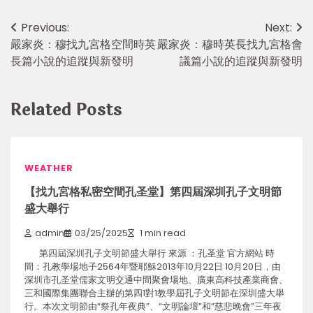
Post
Previous:
Next:
嚴家炎：穆找九宮格空間時英
嚴家炎：穆時英長找九宮格會
navigation
長篇小說的追蹤與新發明
議篇小說的追蹤與新發明
Related Posts
WEATHER
【找九宮格私密空間孔圣堂】第四屆深圳孔子文明節
盛大舉行
admin
03/25/2025
1 min read
第四屆深圳孔子文明節盛大舉行 來源 ：孔圣堂 官方網站 時
間：孔教學場地子2564年暨耶穌2013年10月22日 10月20日，由
深圳市孔圣堂儒家文明交通中間聚會場地、廣東高科技產業商會、
三和國際集團聯合主辦的第四1對1教學屆孔子文明節在深圳盛大舉
行。本次文明節由“祭孔年夜典”、“文明論壇”和“慈悲晚會”三年夜