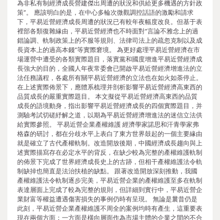
為非私有制經濟成長營建傑出周遭的狀況和供給更多機遇的方針政
策”。 應該明白的是，在中心多輪次微觀調控話語的激勵和請求
下，平易近營經濟成長周遭的狀況已有較年夜幅度改良。但基于表
裡部各類復雜緣由，平易近營經濟也不時面對“言論不雅念上的過
錯論調、軌制政策上的不服等規則、法律司法上的疏忽克制以及成
長資本上的過高本錢”等實際窘境。 為更好處理平易近營經濟在市
場運營中遭受的各類實際題目，落實黨和國度增進平易近營經濟成
長強大的目的，全國人年夜常委會已開啟平易近營經濟增進法的立
法任務議程，各處所有關平易近營經濟的立法也在如火如荼停止。
在上述實際佈景下，應體系梳理并剖析影響平易近營經濟高東西的
品質成長的嚴重實際題目。 本文擬從平易近營經濟高東西的品質
成長的語境動身，指出影響平易近營經濟成長的四個實際題目，并
測驗考試切磋紓解之道，以期為平易近營經濟增進法的迷信立法供
給實際參照。 平易近營企業產權維護 經濟學家諾思和汗青學家弗
格森的研討，都在分歧水平上表白了東方世界鼓起的一個主要緣由
就是確立了古代產權軌制。改造開放後期，中國經濟成長趨向與上
述實際描寫存在必定水平的背反，在缺少較為完整的產權維護軌制
的佈景下完成了世界經濟成長史上的古跡，但相干產權維護法令軌
制缺掉也簡直是法治扶植的缺點。 跟著改造開放深刻推動，我國
產權維護法令軌制逐步完美，平易近營企業的產權維護至多在軌制
表達層面上完成了較為完整的規則，但詳細到實行中，平易近營企
業財富等權益遭遇傷害損失的事例仍時有呈現。 無論是曩昔仍是
此刻，平易近營企業產權維護不周全的案例均時有產生，這重要表
現在兩個方面：一方面是橫向層面作為市場主體的企業之間的不合