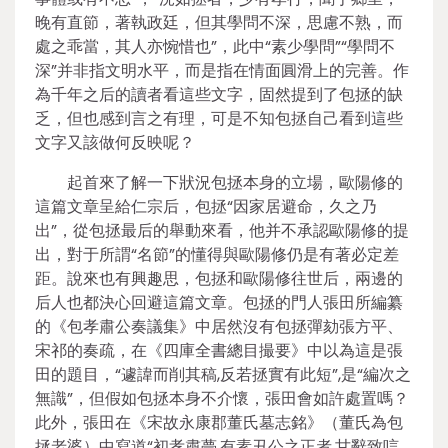
晚有直節，著執政廷，但其學問不深，思慮不熟，而
處之乖當，其人亦惋惜也”，此中“素少學問”“學問不
深”并非指文明水平，而是指在情面圓滑上的完善。作
為千年之后的讀者看這些文字，固然提到了包拯的缺
乏，但也感到言之有理，可是不知包拯自己看到這些
文字又該做何反映呢？
起首來了解一下狀況包拯本身的立場，歐陽修的
這篇文章呈給仁宗后，包拯“因家居避命，久之乃
出”，從包拯最后的舉動來看，他并不承認歐陽修的提
出，對于所謂“名節”的懂得與歐陽修仍是有著必定差
距。說來也有興趣思，包拯和歐陽修往世后，兩邊的
后人也都決心回避這篇文章。包拯的門人張田所編纂
的《包孝肅公奏議集》中居然沒有包拯彈劾張方平、
宋祁的奏疏，在《四庫全書總目撮要》中以為這是張
田的題目，“遽諱而削其稿,反若拯實有此短”,是“編次之
無識”，但假如包拯本身不介懷，張田會如許處置嗎？
此外，張田在《宋故永康郡董氏墓志銘》（董氏為包
拯老婆）中寫道“初孝肅薨,有素丑公之正者,甘辭致唁,