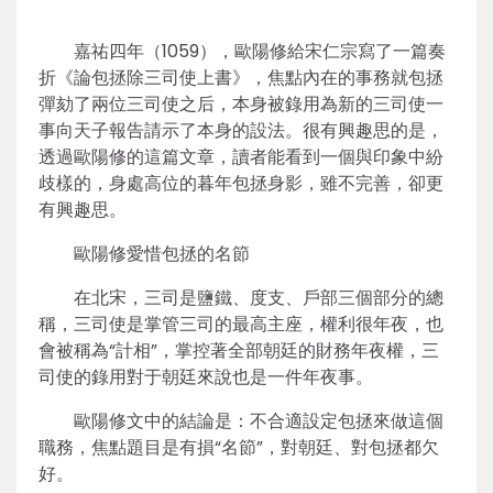
嘉祐四年（1059），歐陽修給宋仁宗寫了一篇奏
折《論包拯除三司使上書》，焦點內在的事務就包拯
彈劾了兩位三司使之后，本身被錄用為新的三司使一
事向天子報告請示了本身的設法。很有興趣思的是，
透過歐陽修的這篇文章，讀者能看到一個與印象中紛
歧樣的，身處高位的暮年包拯身影，雖不完善，卻更
有興趣思。
歐陽修愛惜包拯的名節
在北宋，三司是鹽鐵、度支、戶部三個部分的總
稱，三司使是掌管三司的最高主座，權利很年夜，也
會被稱為“計相”，掌控著全部朝廷的財務年夜權，三
司使的錄用對于朝廷來說也是一件年夜事。
歐陽修文中的結論是：不合適設定包拯來做這個
職務，焦點題目是有損“名節”，對朝廷、對包拯都欠
好。