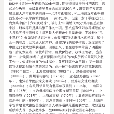
1912年捐設神州年夜學的30余年間，開辦或捐建洋務技巧書院、舊
式通俗教導、高級教導等各級舊式書院20余所，影響最年夜確當
屬現在天津年夜學的前身——北洋年夜書院，和上海路況年夜學和
西安路況年夜學兩校的前身——南洋公學。 但是，對于手握近代工
商實業中的“十六顆夜明珠”，被打上“中國近代商父”烙印的盛宣懷
來說，辦教導只是其浩繁工作的一項。那么盛宣懷對教導運動的介
入度畢竟是交流幾多？是不是人們想象中只是出錢、不論校的“甩
手掌柜”？ 假如我們進進汗青，會發明盛宣懷秉持求真務虛、知行
合一的理念，以其過人的精神、身體力行的處事作風，深度參與了
中國近代舊式教導的運動。回納起來，他在辦學中承當了四重腳
色：計劃創立者、官校和諧者、經費保證者、校務主管者。 盛宣
懷 一、計劃開辦者 在盛宣懷開辦或捐建的20多所舊式書院和文教
工作中，依據他施展的分歧感化，又可以區分為三類： 第一類是
盛宣懷提出創議并掌管籌建的。此中技巧類書院有天津電報書院
（1880年創立）、上海電報書院（1882年）、煙臺礦務書院
（1888年）、蘭州電報書院（1890年）、盧漢鐵路書院（1897
年）、南洋公學附設東文書院（1901年）、鐵路法文速成書院
（1905年）；各級通俗書院有北洋年夜書院（1895年）、南洋公
學（1896年）；文教機構有南洋公學從屬譯書院（1898年）、上
海譯學館（1908年）、上海藏書樓（1910年）；教導運動有捐設全
國新學計劃（1895年）、調派留先生（1898—1905年）。 創議并
掌管籌建舊式書院是盛宣懷介入教導運動最重要的方法。此類運動
延續時光長，多少數字多，從1880年頭到平易近國初年快要30