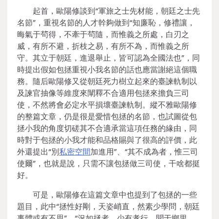
起首，歐陽修談到“軍旅之士先材能，朝廷之士先
名節”，重視名節的人才幹夠做到“知廉恥，修禮讓，
晦氣于茍得，不牽于茍隨，而惟義之所處，白刃之
威，有所不避，折枝之易，有所不為，而惟義之所
守。其立于朝廷，進退舉止，皆可認為全國法也”，同
時提出假如包拯重視小我名節的話也應當謝絕這個職
務。隨后歐陽修又從朝廷死力樹立起來的臺諫軌制以
及諫官抽像等維度來闡釋不合適用包拯來擔負三司
使，不然將會必定水平損壞臺諫軌制。縱不雅歐陽修
的整篇文章，仍是很是愛惜包拯的名節，也試圖從包
拯小我的角度切磋其不合適承當這項任務的緣由，同
時對于包拯的小我才能和品格賜與了很高的評價，此
外還提出“別
私密空間
加進用”、“其不成為者，惟三司
使爾”，也就是說，只需不讓包拯做三司使，干啥都挺
好。
可是，歐陽修在這篇文章中也提到了包拯的一些
題目，此中“拯性好剛，天姿峭直，然素少學問，朝廷
事體或有不思”，“況如拯者，少有孝行，聞于鄉里，