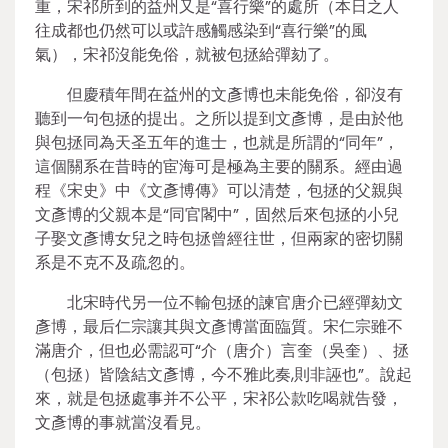
重，宋祁所到的益州又是“喜行樂”的處所（本日之人
往成都也仍然可以或許感觸感染到“喜行樂”的風
氣），宋祁沒能免俗，就被包拯給彈劾了。
但慶積年間在益州的文彥博也未能免俗，卻沒有
聽到一句包拯的提出。之所以提到文彥博，是由於他
與包拯同為天圣五年的進士，也就是所謂的“同年”，
這個關系在昔時的宦海可是極為主要的關系。經由過
程《宋史》中《文彥博傳》可以清楚，包拯的父親與
文彥博的父親本是“同官閣中”，固然后來包拯的小兒
子娶文彥博女兒之時包拯曾經往世，但兩家的密切關
系是不克不及疏忽的。
北宋時代另一位不輸包拯的諫官唐介已經彈劾文
彥博，最后仁宗讓其與文彥博當面臨質。宋仁宗雖不
滿唐介，但也必需認可“介（唐介）言奎（吳奎）、拯
（包拯）皆陰結文彥博，今不雅此奏,則非誣也”。說起
來，就是包拯處事并不公平，宋祁公款吃喝就告發，
文彥博的事就當沒看見。