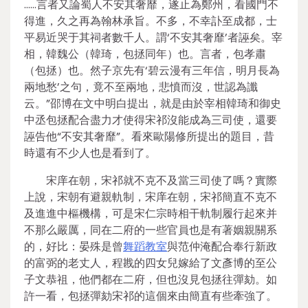
……言者又論蜀人不安其奢靡，遂止為鄭州，看國門不
得進，久之再為翰林承旨。不多，不幸訃至成都，士
平易近哭于其祠者數千人。謂‘不安其奢靡’者誣矣。宰
相，韓魏公（韓琦，包拯同年）也。言者，包孝肅
（包拯）也。然子京先有‘碧云漫有三年信，明月長為
兩地愁’之句，竟不至兩地，悲憤而沒，世認為讖
云。”邵博在文中明白提出，就是由於宰相韓琦和御史
中丞包拯配合盡力才使得宋祁沒能成為三司使，還要
誣告他“不安其奢靡”。看來歐陽修所提出的題目，昔
時還有不少人也是看到了。
宋庠在朝，宋祁就不克不及當三司使了嗎？實際
上說，宋朝有避親軌制，宋庠在朝，宋祁簡直不克不
及進進中樞機構，可是宋仁宗時相干軌制履行起來并
不那么嚴厲，同在二府的一些官員也是有著姻親關系
的，好比：晏殊是曾
舞蹈教室
與范仲淹配合奉行新政
的富弼的老丈人，程戡的四女兒嫁給了文彥博的至公
子文恭祖，他們都在二府，但也沒見包拯往彈劾。如
許一看，包拯彈劾宋祁的這個來由簡直有些牽強了。