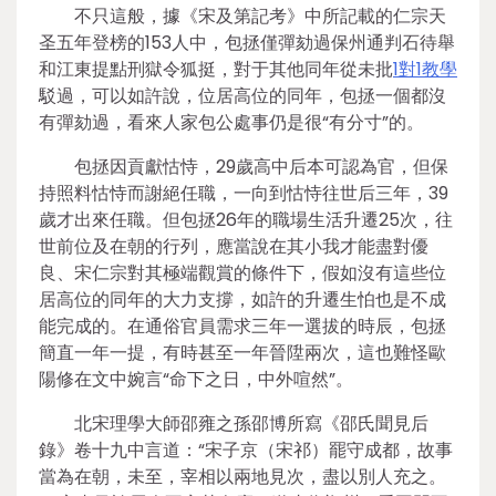
不只這般，據《宋及第記考》中所記載的仁宗天
圣五年登榜的153人中，包拯僅彈劾過保州通判石待舉
和江東提點刑獄令狐挺，對于其他同年從未批
1對1教學
駁過，可以如許說，位居高位的同年，包拯一個都沒
有彈劾過，看來人家包公處事仍是很“有分寸”的。
包拯因貢獻怙恃，29歲高中后本可認為官，但保
持照料怙恃而謝絕任職，一向到怙恃往世后三年，39
歲才出來任職。但包拯26年的職場生活升遷25次，往
世前位及在朝的行列，應當說在其小我才能盡對優
良、宋仁宗對其極端觀賞的條件下，假如沒有這些位
居高位的同年的大力支撐，如許的升遷生怕也是不成
能完成的。在通俗官員需求三年一選拔的時辰，包拯
簡直一年一提，有時甚至一年晉陞兩次，這也難怪歐
陽修在文中婉言“命下之日，中外喧然”。
北宋理學大師邵雍之孫邵博所寫《邵氏聞見后
錄》卷十九中言道：“宋子京（宋祁）罷守成都，故事
當為在朝，未至，宰相以兩地見次，盡以別人充之。