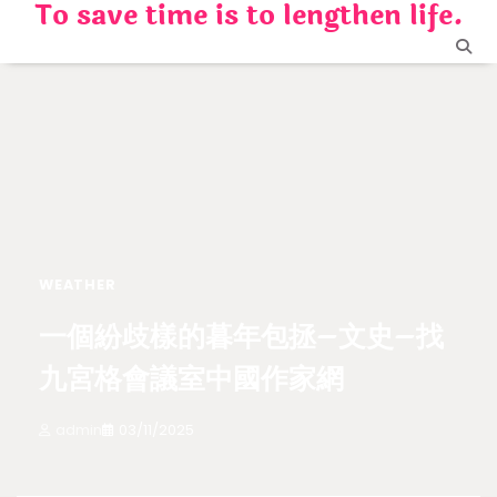
To save time is to lengthen life.
Skip
to
content
WEATHER
一個紛歧樣的暮年包拯–文史–找
九宮格會議室中國作家網
admin
03/11/2025