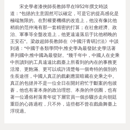
宋史學者漆俠師長教師早在1952年撰文時談
道：“包拯的主意固然可以確定，可是它的提高感化是
極端無限的。在對權要機構的改造上，他沒有像比他
稍前的范仲淹有那一套精密的打算；在社會經濟、政
治、軍事等全盤改造上，他更遠遠落后于比他稍晚的
王安石”。梁啟超師長教師在《中國汗青研討法》中談
到過：“中國于各類學問中,惟史學為最發財;史學活著
界列國中,惟中國為最發財。”幾千年中，中國人在史乘
中所讀到的工具遠遠比戲臺上所看到的內在的事務更
活潑、更飽滿、更可以或許清楚每一個奇特的個別的
生長途徑，中國人真正的戲劇應當暗藏在史乘之中。
真正的包拯并不是一位全日在開封府忙于斷案的包彼
蒼，他也有著本身的政治理想、本身的伴侶圈，也有
著一位通俗村落青年從下層官員一個步驟步走向朝廷
重臣的心路過程，只不外，這些都不曾在戲曲舞臺上
浮現過。