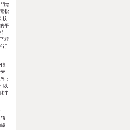
戰鬥給
還指
直接
的平
集》
了程
湘行
抒懷
唐宋
其外；
》以
此中
材；
味這
的緣