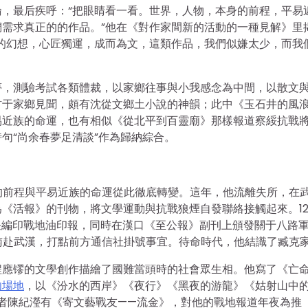
，最后疾呼：“把眼睛看一看。世界，人物，本身的前程，平易
需求真正的的作品。”他在《對作家間新的活動的一種見解》里
的幻想，心匠獨運，成而為文，這類作品，我們似嫌太少，而我
夢，測驗考試各類體裁，以家鄉往事與小我感念為中間，以散文
材于家鄉見聞，頗有沈從文鄉土小說的神韻；此中《玉石井的風
易近族的命運，也有相似《從北平到百靈廟》那樣報道察綏抗戰
句“尚余春夢足清談”作為歸納綜合。
身的前程與平易近族的命運從此徹底轉變。這年，他流離失所，在
《活報》的刊物，將文學運動與抗戰狼煙自發聯絡接觸起來。1
，擔任編印戰地油印報，同時在漢口《至公報》副刊上頒發關于八路
命南赴武漢，打點前方通信社掛號事宜。待命時代，他結識了臧克
程應镠的文學創作描繪了國難當頭時的社會眾生相。他寫了《亡
伽場地
，以《汾水的西岸》《夜行》《黑夜的游龍》《姑射山中
》記者陳紀瀅有《寄文藝戰友——流金》，對他的戰地報道年夜為推