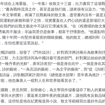
49年頭在上海重版。《一年集》收散文十三篇，出力書寫了這場
：“書為戰時流浪之作，甚至是趁熱打鐵，讀來很有沾染力。”他
一本文筆樸素，佈滿了抗戰氣味的散文集，盡管書內沒有一篇是
是寫運動的家鄉和親子之情，現實覆蓋在人們心頭的還是那場巨大
“在我們的抗戰文藝史中不該任它湮滅失落。”在《程應镠的散文
秀氣而不服淡；非論寫景仍是敘事，都富于抒懷顏色。”他還點明
，幾十年間一向堅持著親密的聯絡接觸。他的散文，總感到和《
，生怕也要從這里說起。”
歌獨詳細悟，頒發了《門外談詩》。針對西洋將詩兩分為敘事與
的三類，力主說理詩同為中國詩最可貴的部門。針對聚訟紛紛的
們一種丹青的光鮮”，唐宋詩差別“一個是身在此中，一個是身在
，詩的藝術，“一為言語的藝術，一為文字的藝術”，而“從《詩經
篇詩論，詩歌翻譯家許淵沖在《續憶逝水韶華》里年夜為推許：“
能，他也像唐人一樣對人生和世界能看其全了。”
赴國難，所見所聞，刻骨錐心，為文學寫作儲蓄儲存了動人的素
有筆與火的實行；重返東北聯年夜的復讀歲月，讓他既有反芻品
平臺。這些恰是他在紀實報道與小說、散文等範疇寫出最好作品