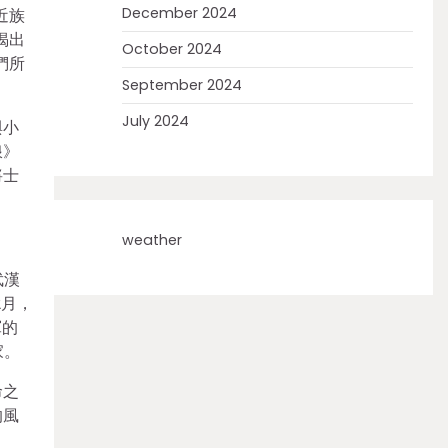
December 2024
近族
揭出
October 2024
們所
September 2024
July 2024
與小
浪》
將士
weather
武漢
2月，
軍的
家。
命之
的風