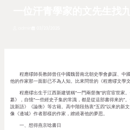
一位汗青學家的文先生找九
admin
03/23/2025
程應镠師長教師曾任中國魏晉南北朝史學會參謀、中
他的作家那一面影已不為人知。比來問世的《程應镠文學
程應镠出生于江西新建號稱“一門兩督撫”的官宦世家
纂》，自憶“一些經史子集的常識，都是從這部書得來的”
說新語》《論衡》等古籍。高中階段熱衷“五四”以來的新
像《邊城》作者那樣的作家，繚繞著他的夢思。
一、想得燕京唸書日