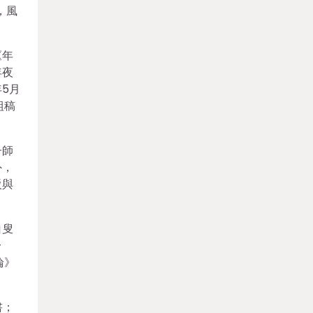
，風
《年
年夜
5月
組稿
子師
外，
駁與
白叟
—
論》
書；