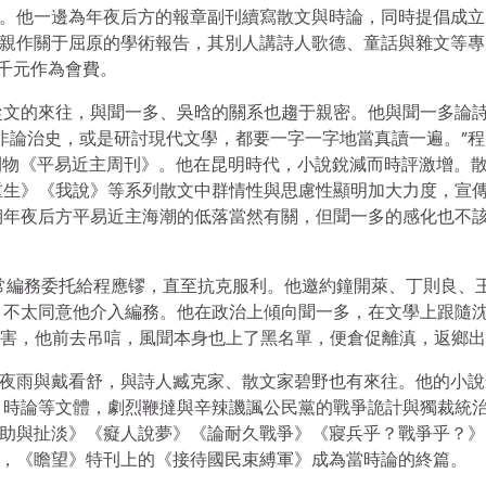
教員。他一邊為年夜后方的報章副刊續寫散文與時論，同時提倡成
，親作關于屈原的學術報告，其別人講詩人歌德、童話與雜文等專
千元作為會費。
從文的來往，與聞一多、吳晗的關系也趨于親密。他與聞一多論
非論治史，或是研討現代文學，都要一字一字地當真讀一遍。”程
盟刊物《平易近主周刊》。他在昆明時代，小說銳減而時評激增。
重生》《我說》等系列散文中群情性與思慮性顯明加大力度，宣
期年夜后方平易近主海潮的低落當然有關，但聞一多的感化也不
日常編務委托給程應镠，直至抗克服利。他邀約鐘開萊、丁則良、
，不太同意他介入編務。他在政治上傾向聞一多，在文學上跟隨
遭暗害，他前去吊唁，風聞本身也上了黑名單，便倉促離滇，返鄉
孫年夜雨與戴看舒，與詩人臧克家、散文家碧野也有來往。他的小
、時論等文體，劇烈鞭撻與辛辣譏諷公民黨的戰爭詭計與獨裁統
相助與扯淡》《癡人說夢》《論耐久戰爭》《寢兵乎？戰爭乎？》
月末，《瞻望》特刊上的《接待國民束縛軍》成為當時論的終篇。