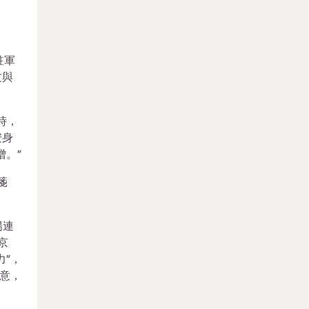
駐軍
文與
時，
安身
。”
箋
陽連
京
”，
意，