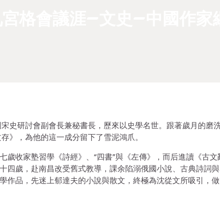
宮格會議涯–文史–中國作家
國宋史研討會副會長兼秘書長，歷來以史學名世。跟著歲月的磨
文存》，為他的這一成分留下了雪泥鴻爪。
。七歲收家塾習學《詩經》、“四書”與《左傳》，而后進讀《古文
。十四歲，赴南昌改受舊式教導，課余陷溺俄國小說、古典詩詞與
文學作品，先迷上郁達夫的小說與散文，終極為沈從文所吸引，做