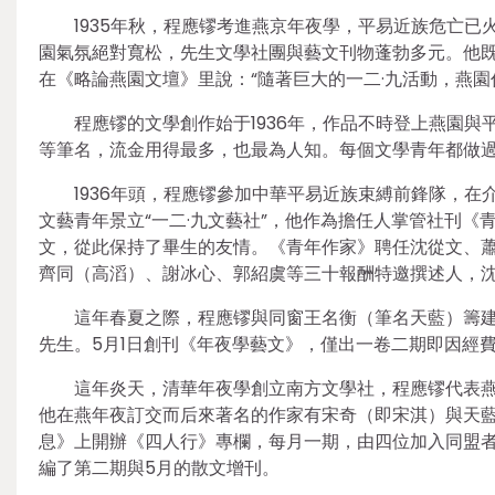
1935年秋，程應镠考進燕京年夜學，平易近族危亡已
園氣氛絕對寬松，先生文學社團與藝文刊物蓬勃多元。他
在《略論燕園文壇》里說：“隨著巨大的一二·九活動，燕園
程應镠的文學創作始于1936年，作品不時登上燕園
等筆名，流金用得最多，也最為人知。每個文學青年都做
1936年頭，程應镠參加中華平易近族束縛前鋒隊，
文藝青年景立“一二·九文藝社”，他作為擔任人掌管社刊
文，從此保持了畢生的友情。《青年作家》聘任沈從文、
齊同（高滔）、謝冰心、郭紹虞等三十報酬特邀撰述人，
這年春夏之際，程應镠與同窗王名衡（筆名天藍）籌建
先生。5月1日創刊《年夜學藝文》，僅出一卷二期即因經
這年炎天，清華年夜學創立南方文學社，程應镠代表燕京
他在燕年夜訂交而后來著名的作家有宋奇（即宋淇）與天藍
息》上開辦《四人行》專欄，每月一期，由四位加入同盟
編了第二期與5月的散文增刊。