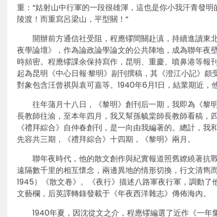
重：“姑射山中行軍的一段很雄渾，這也是你小我汗青發明
陵渡！而重寫呂梁山，平型關！”
開辦前方通信社受阻，程應镠間關赴滇，持續進讀東
夜學論壇》，作為論政論學論文的公共陣地，成為聯年夜
時頻密。程應镠課余保持寫作，昆明、重慶、噴鼻港等報刊
起為昆明《中心日報·黎明》副刊撰稿，其《澄江小記》頗
對象包含汪曾祺與袁可嘉等。1940年6月1日，結業期近
往年蒲月十八日，《黎明》創刊后一期，我即為《黎
長教師往渝，至本年四月，我又幫孫毓棠師長教師看稿，
《禮拜綜合》自仲春創刊，是一向由我編著的。總計，我
先容共三期，《禮拜綜合》十四期，《黎明》兩月。
聯年夜時代，他的散文創作與紀實報道照舊繚繞著抗
遠隔數千里的相互懷念，兩邊異地的情形切換，行文清雋而
1945）《散文卷》。《夜行》描述八路軍夜行軍，調動
文藝欄，后英譯轉錄發載于《年夜西洋雜志》傳佈海內。
1940年夏，因沈從文之介，程應镠編選了近作《一年集