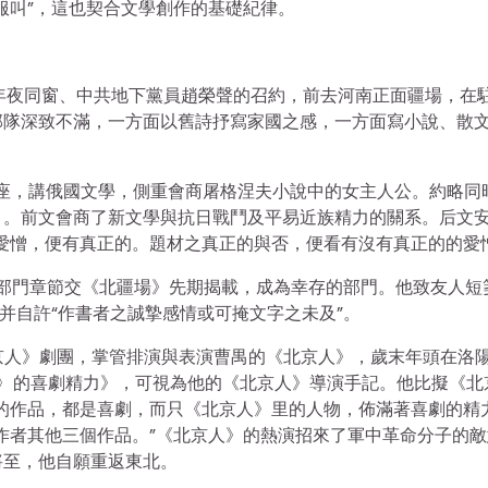
服叫”，這也契合文學創作的基礎紀律。
燕年夜同窗、中共地下黨員趙榮聲的召約，前去河南正面疆場，在
部隊深致不滿，一方面以舊詩抒寫家國之感，一方面寫小說、散
學講座，講俄國文學，側重會商屠格涅夫小說中的女主人公。約略同
》。前文會商了新文學與抗日戰鬥及平易近族精力的關系。后文
愛憎，便有真正的。題材之真正的與否，便看有沒有真正的的愛憎
》，部門章節交《北疆場》先期揭載，成為幸存的部門。他致友人短
并自許“作書者之誠摯感情或可掩文字之未及”。
北京人》劇團，掌管排演與表演曹禺的《北京人》，歲末年頭在洛
〉的喜劇精力》，可視為他的《北京人》導演手記。他比擬《北
的作品，都是喜劇，而只《北京人》里的人物，佈滿著喜劇的精力
作者其他三個作品。”《北京人》的熱演招來了軍中革命分子的敵
將至，他自願重返東北。