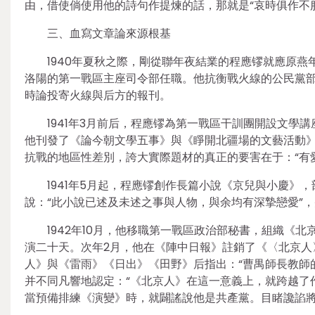
由，借使倘使用他的詩句作提煉的話，那就是“哀時俱作不
三、血寫文章論來源根基
1940年夏秋之際，剛從聯年夜結業的程應镠就應原
洛陽的第一戰區主座司令部任職。他抗衡戰火線的公民黨
時論投寄火線與后方的報刊。
1941年3月前后，程應镠為第一戰區干訓團開設文
他刊發了《論今朝文學五事》與《睜開北疆場的文藝活動
抗戰的地區性差別，誇大實際題材的真正的要害在于：“有
1941年5月起，程應镠創作長篇小說《京兒與小慶
說：“此小說已述及未述之事與人物，與余均有深摯戀愛”，
1942年10月，他移職第一戰區政治部秘書，組織《
演二十天。次年2月，他在《陣中日報》註銷了《〈北京人
人》與《雷雨》《日出》《田野》后指出：“曹禺師長教師
并不同凡響地認定：“《北京人》在這一意義上，就跨越了
當預備排練《演變》時，就闢謠說他是共產黨。目睹讒諂