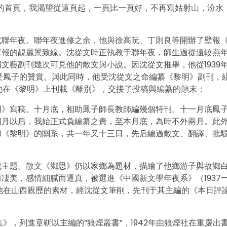
的首頁，我渴望從這頁起，一頁比一頁好，不再寫姑射山，汾水
北聯年夜。聯年夜進修之余，他與徐高阮、丁則良等開辦了壁報
壁報的靚麗景致線。沈從文時正執教于聯年夜，師生過從遠較燕
文藝副刊幾次可見他的散文與小說。因沈從文推舉，他從1939年
受鳳子的贊賞。與此同時，他受沈從文之命編纂《黎明》副刊，
，他在《黎明》上刊載《離別》，交接了投稿與編纂的顛末：
明》寫稿。十月底，相助鳳子師長教師編幾個特刊。十一月底鳳
四月以后，我始正式負編纂之責，至本月底，為時不外兩月。此
和《黎明》的關系，共一年又十三日，先后編過散文、翻譯、批
戰主題。散文《鄉思》仍以家鄉為題材，描繪了他鄉游子與故鄉
凄美，感情細膩而逼真，被選進《中國新文學年夜系》（1937
了他在山西親歷的素材，經沈從文筆削，先刊于其主編的《本日評
》，列進章靳以主編的“狼煙叢書”，1942年由狼煙社在重慶出