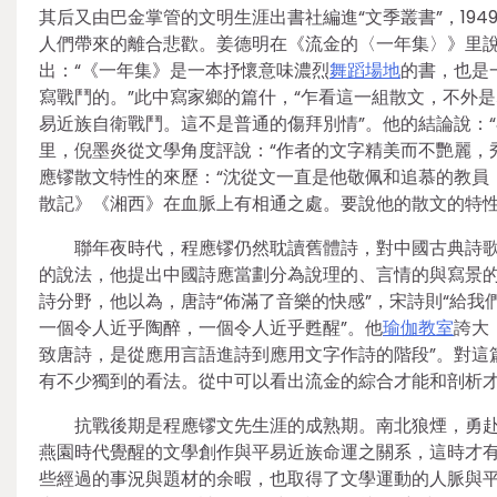
其后又由巴金掌管的文明生涯出書社編進“文季叢書”，19
人們帶來的離合悲歡。姜德明在《流金的〈一年集〉》里說
出：“《一年集》是一本抒懷意味濃烈
舞蹈場地
的書，也是
寫戰鬥的。”此中寫家鄉的篇什，“乍看這一組散文，不外
易近族自衛戰鬥。這不是普通的傷拜別情”。他的結論說：
里，倪墨炎從文學角度評說：“作者的文字精美而不艷麗，
應镠散文特性的來歷：“沈從文一直是他敬佩和追慕的教員
散記》《湘西》在血脈上有相通之處。要說他的散文的特性
聯年夜時代，程應镠仍然耽讀舊體詩，對中國古典詩
的說法，他提出中國詩應當劃分為說理的、言情的與寫景
詩分野，他以為，唐詩“佈滿了音樂的快感”，宋詩則“給我
一個令人近乎陶醉，一個令人近乎甦醒”。他
瑜伽教室
誇大
致唐詩，是從應用言語進詩到應用文字作詩的階段”。對這
有不少獨到的看法。從中可以看出流金的綜合才能和剖析才
抗戰後期是程應镠文先生涯的成熟期。南北狼煙，勇
燕園時代覺醒的文學創作與平易近族命運之關系，這時才
些經過的事況與題材的余暇，也取得了文學運動的人脈與