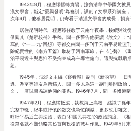
1943年8月，程應镠輾轉貴陽，擔負清華中學國文
漢文學會，斷定“愛與發明”為會訓，謀劃了文學系列講座
次年9月，他移居昆明，仍寄看于清漢文學會的成長，捐資
居住昆明時代，程應镠任教于云南年夜學，接續與沈
借閱其《楚辭校補》手稿。聞一多警告他要讀《說文》：“
寫的《“一二·九”回想》等都交由聞一多刊于云南平易近
除紀實性的《南方五篇》取材于河南軍旅，在《心聲》《
治平易近主與思惟不受拘束成為主導性偏向。這與抗戰后
忽。
1945年，沈從文主編《察看報》副刊《新盼望》，
遜、馮至等師友為撰稿人。聞一多以為這一副刊離開政治
文，一度試圖協調他倆的關系。1946年7月，聞一多慘
1947年2月，程應镠抵滬，執教海上高校，結識了
完整中輟，紀事或抒懷的散文也急忙削減，更多改用雜文
呼吁平易近主與法治，表白“和國民共在”的政治態度。《
從篇名就不難領略其匕首與投槍的戰斗作風。1949年5