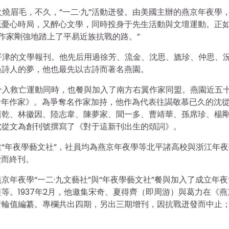
火燒眉毛，不久，“一二·九”活動迸發。由美國主辦的燕京年夜學
既憂心時局，又醉心文學，同時投身于先生活動與文壇運動。正
作家剛強地踏上了平易近族抗戰的路。”
與平津的文學報刊。他先后用過徐芳、流金、沈思、旒珍、仲思、
過詩人的夢，他也最先以古詩而著名燕園。
在介入救亡運動同時，也餐與加入了南方右翼作家同盟。燕園近五
《青年作家》。為爭奪名作家加持，他作為代表往謁敬慕已久的沈
蕭乾、林徽因、陸志韋、陳夢家、聞一多、曹靖華、孫席珍、楊
沈從文為創刊號撰寫了《對于這新刊出生的頌詞》。
“年夜學藝文社”，社員均為燕京年夜學等北平諸高校與浙江年夜
費而終刊。
年夜學“一二·九文藝社”與“年夜學藝文社”餐與加入了成立年夜
等。1937年2月，他邀集宋奇、夏得齊（即周游）與葛力在《燕
者輪值編纂。專欄共出四期，另出三期增刊，因抗戰迸發而中止