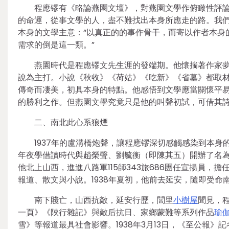
程應镠有《略論燕園文壇》，對燕園文學作俯瞰性評論
的命運，從事文學的人，盡不難找出本身所應走的路。我們
本身的文學主意：“以真正的的事作骨干，而寄以作者本身
需求的倒是這一類。”
燕園時代是程應镠文先生涯的發端期。他懷揣著作家
說為主打。小說《秋收》《荷姑》《吃新》《省墓》都取
傳奇而凄美，初具本身的特點。他感悟到文學應當關懷平
的勝利之作。但燕園文學究竟只是他的叫聲初試，可借其詩
二、南北此心系狼煙
1937年的盧溝橋炮聲，讓程應镠深切感觸感染到本
年夜學借讀時代與趙榮聲、劉毓衡（即陳其五）開辦了名為
他北上山西，進進八路軍115師343旅686團任宣揚員
報道、散文與小說。1938年夏初，他前去延安，隨即受
南下賤亡，山西抗敵，延安行歷，閭里
小樹屋
聞見，
一頁》《陜行雜記》與敵后抗日、家鄉蒙難等系列作品
瑜
雪》等報道最具社會影響。1938年3月13日，《至公報