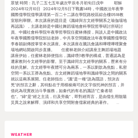
眾號 時間：孔子二五七五年歲次甲辰冬月初旬日戊申 耶穌
2024年12月10日 2024年12月5日下戰書14時，中國政法年夜學
國際儒學院儒學講壇第一百二十二講在學院路校區綜合樓0518教
室順利舉辦。本次講座的題目是《讖緯與古文經學關系之瑜伽場地
再認識》，主講老師是中國社舞蹈場地會科學院哲學研討所研討
員、中國社會科學院年夜學哲學院任蜜林傳授，與談人是中國政法
年夜學國際儒學院郜喆老師，中共享空間國政法年夜學國際儒學院
李春穎副傳授掌管本次講座。本次講座在騰訊會議和嗶哩嗶哩聚會
場地網站開啟同步直播。 任蜜林老師介紹講座主舞蹈場地題
講座伊始，任蜜林老師便指出，讖緯1對1教學的構成，普通認為是
遭家教到今文經學的影響。至于讖緯同古文經學的關系，歷來有分
歧的見解。古文經學年夜體可分為兩系，一系以劉歆為焦點，私密
空間一系以王莽為焦點。古文經舞蹈場地學和讖緯學說之間的關系
就以這兩系展開。任老師指出，“讖”是一種“詭為隱語，預決吉
兇”的預言之辭，其特點在于用模棱兩可的文字假托神的預言，并
借此為現實政治斗爭服務，如秦代的有名的讖語“亡秦者胡
也”。“緯”是“經之主流，衍及旁義”，即對經而言，是由儒生用陰陽
災異之說來解釋、演繹和共享空間附會儒家經典的著作。 …
WEATHER