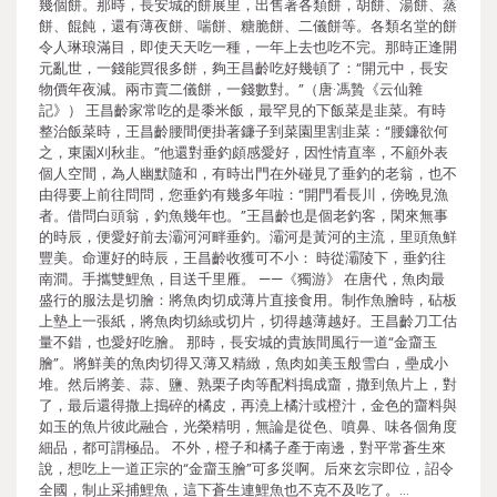
幾個餅。那時，長安城的餅展里，出售著各類餅，胡餅、湯餅、蒸
餅、餛飩，還有薄夜餅、喘餅、糖脆餅、二儀餅等。各類名堂的餅
令人琳琅滿目，即使天天吃一種，一年上去也吃不完。那時正逢開
元亂世，一錢能買很多餅，夠王昌齡吃好幾頓了：“開元中，長安
物價年夜減。兩市賣二儀餅，一錢數對。”（唐·馮贄《云仙雜
記》） 王昌齡家常吃的是黍米飯，最罕見的下飯菜是韭菜。有時
整治飯菜時，王昌齡腰間便掛著鐮子到菜園里割韭菜：“腰鐮欲何
之，東園刈秋韭。”他還對垂釣頗感愛好，因性情直率，不顧外表
個人空間，為人幽默隨和，有時出門在外碰見了垂釣的老翁，也不
由得要上前往問問，您垂釣有幾多年啦：“開門看長川，傍晚見漁
者。借問白頭翁，釣魚幾年也。”王昌齡也是個老釣客，閑來無事
的時辰，便愛好前去灞河河畔垂釣。灞河是黃河的主流，里頭魚鮮
豐美。命運好的時辰，王昌齡收獲可不小： 時從灞陵下，垂釣往
南澗。手攜雙鯉魚，目送千里雁。 ——《獨游》 在唐代，魚肉最
盛行的服法是切膾：將魚肉切成薄片直接食用。制作魚膾時，砧板
上墊上一張紙，將魚肉切絲或切片，切得越薄越好。王昌齡刀工估
量不錯，也愛好吃膾。 那時，長安城的貴族間風行一道“金齏玉
膾”。將鮮美的魚肉切得又薄又精緻，魚肉如美玉般雪白，壘成小
堆。然后將姜、蒜、鹽、熟栗子肉等配料搗成齏，撒到魚片上，對
了，最后還得撒上搗碎的橘皮，再澆上橘汁或橙汁，金色的齏料與
如玉的魚片彼此融合，光榮精明，無論是從色、噴鼻、味各個角度
細品，都可謂極品。 不外，橙子和橘子產于南邊，對平常蒼生來
說，想吃上一道正宗的“金齏玉膾”可多災啊。后來玄宗即位，詔令
全國，制止采捕鯉魚，這下蒼生連鯉魚也不克不及吃了。…