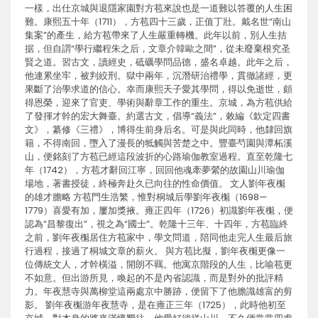
一樣，出仕京城與退隱家園對方苞來說也是一道難以答覆的人生困
難。康熙五十年（1711），方苞四十三歲，正值丁壯。戴名世“南山
集案”的產生，給方苞帶來了人生嚴重轉機。此年以前，別人生拮
据，但自謂“學行繼程朱之后，文章介韓歐之間”，從未廢棄根究圣
賢之道。習古文，讀經史，砥礪學問品德，盛名卓越。此年之后，
他連累坐牢，被判絞刑。獄中兩年，沉潛研治禮學，貫徹諸經，更
果斷了治學求道的信心。幸而康熙天子愛其學問，得以免逝世，頗
得恩榮，迎來了官吏、學術與辭章工作的重生。京城，為方苞供給
了發揮才幹的宏大舞臺。約選古文，倡導“義法”，敕編《欽定四書
文》，纂修《三禮》，博得生前身后名。可是與此同時，他隸回旗
籍，不得南回，墮入了漫長的牴觸與苦楚之中。豐臺芍園與潭柘溪
山，便銘刻了方苞已經這段波折的心路瑜伽教室過程。直至乾隆七
年（1742），方苞才辭回江寧，回回他魂牽夢縈的故園山川瑜伽
場地，著書授徒，終極奔赴久已向往的性命價值。 文人劉年夜櫆
的雄才膽略 方苞門生浩繁，惟對桐城后學劉年夜櫆（1698—
1779）喜愛有加，屢加獎掖。雍正四年（1726）初識劉年夜櫆，便
認為“昌黎復出”，視之為“國士”。乾隆十三年、十四年，方苞臨終
之前，劉年夜櫆居住方苞家中，學文問道，陪同他走完人生最后旅
行過程，接過了桐城文章的薪火。 與方苞比擬，劉年夜櫆更像一
位傳統文人，才幹橫溢，開朗不羈。他寓京階段的人生，比喻苞更
不如意。但出游所見，喚起的不是內省認識，而是對外的批評精
力。年夜慧寺與萬柳堂這兩處京中勝跡，便留下了他膽識雄富的剪
影。 劉年夜櫆游年夜慧寺，是在雍正三年（1725），此時他初至