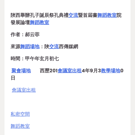
陜西舉辦孔子誕辰祭孔典禮
交流
暨首屆書
舞蹈教室
院
發展論壇
舞蹈教室
作者：郝云菲
來源
舞蹈場地
：陜
交流
西傳媒網
時間：甲午年玄月初七
聚會場地
西歷201
會議室出租
4年9月3
教學場地
0
日
會議室出租
私密空間
舞蹈教室