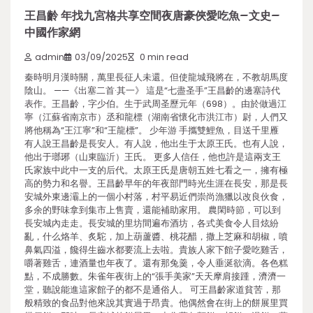
王昌齡 年找九宮格共享空間夜唐豪俠愛吃魚–文史–
中國作家網
admin
03/09/2025
0 min read
秦時明月漢時關，萬里長征人未還。但使龍城飛將在，不教胡馬度
陰山。 ——《出塞二首·其一》 這是“七盡圣手”王昌齡的邊塞詩代
表作。王昌齡，字少伯。生于武周圣歷元年（698）。由於做過江
寧（江蘇省南京市）丞和龍標（湖南省懷化市洪江市）尉，人們又
將他稱為“王江寧”和“王龍標”。 少年游 手攜雙鯉魚，目送千里雁
有人說王昌齡是長安人。有人說，他出生于太原王氏。也有人說，
他出于瑯琊（山東臨沂）王氏。 更多人信任，他也許是這兩支王
氏家族中此中一支的后代。太原王氏是唐朝五姓七看之一，擁有極
高的勢力和名譽。王昌齡早年的年夜部門時光生涯在長安，那是長
安城外東邊灞上的一個小村落，村平易近們崇尚漁獵以改良伙食，
多余的野味拿到集市上售賣，還能補助家用。 農閑時節，可以到
長安城內走走。長安城的里坊間遍布酒坊，各式美食令人目炫紛
亂，什么烙羊、炙駝，加上葫蘆醬、桃花醋，撒上芝麻和胡椒，噴
鼻氣四溢，饞得生齒水都要流上去啦。貴族人家下館子愛吃雞舌，
嚼著雞舌，連酒量也年夜了。還有那兔羹，令人垂涎欲滴。各色糕
點，不成勝數。朱雀年夜街上的“張手美家”天天摩肩接踵，濟濟一
堂，聽說能進這家館子的都不是通俗人。 可王昌齡家道貧苦，那
般精致的食品對他來說其實過于昂貴。他偶然會在街上的餅展里買