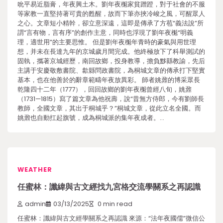
吮平易近脂膏，年夜興土木。劉年夜櫆家貧蹭蹬，對于社會的不服
等家教一直堅持著可貴的甦醒，故而下筆亦挾冷峻之風，可醒眾人
之心。文章短小精幹，卻立意深遠，這即是傳承了方苞“義法說”所
謂“言有物，言有序”的創作主意，同時也浮現了劉年夜櫆“明義
理，適世用”的主要思惟。 但是劉年夜櫆年青時的豪氣與用世理
想，并未在長達九年的京城歲月間完成。他終極放下了科舉測試的
固執，攜著京城經歷，南回故鄉，投身教導，擔負黟縣教諭，先后
主講于安慶敬敷書院、歙縣問政書院，為桐城文章的傳承打下堅實
基本，也在他善於的辭章範疇年夜放異彩。 師者姚鼐的博采眾長
乾隆四十二年（1777），回回故鄉的劉年夜櫆曾經八旬，姚鼐
（1731—1815）寫了篇文章為他祝壽，說“昔無方侍郎，今有劉師長
教師，全國文章，其出于桐城乎？”桐城文章，從此立名全國。而
姚鼐也自動扛起旗號，成為桐城派的集年夜成者。…
WEATHER
任蜜林：讖緯與古文經找九宮格交流學關系之再認識
admin
03/13/2025
0 min read
任蜜林：讖緯與古文經學關系之再認識 來源：“法年夜國儒”微信公