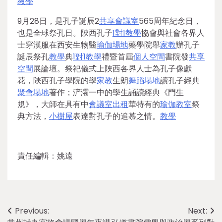
教學
9月28日，是孔子誕辰2
共享會議室
565周年紀念日，
也是全球祭孔日。陜西孔子
1對1教學
協會與社會各界人
士穿漢服在西安生物醫
瑜伽場地
藥學院舉
家教
辦孔子
誕辰祭孔
教學
典
1對1教學
禮暨首屆
個人空間
書院發
共享
空間
展論壇。祭祀儀式上陜西各界人士為孔子像獻
花，陜西孔子學院的學
家教
生朗
舞蹈場地
讀孔子經典
聚會場地
著作；浐灞一中的學生誦讀經典《門生
規》，大師在具有中
會議室出租
華特有的
瑜伽教室
祭
典方法，
小樹屋
表達對孔子的追慕之情。
教學
責任編輯：姚遠
Post
Previous:
Next: