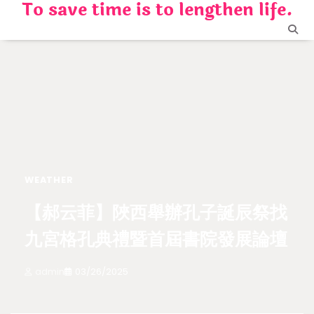
To save time is to lengthen life.
Skip
to
content
WEATHER
【郝云菲】陜西舉辦孔子誕辰祭找
九宮格孔典禮暨首屆書院發展論壇
admin
03/26/2025