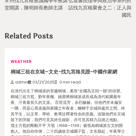
常州找九宮格會議國學年夜講
弘道書院儒學與政治學系列對
navigation
堂開講，陳明師長教師主講
話找九宮格聚會之二：正人與
國民
Related Posts
WEATHER
桐城三祖在京城–文史-找九宮格見證-中國作家網
admin
03/21/2025
0 min read
在清代出生了桐城派的安徽桐城，素有“全國高文回一縣”的佳譽。
桐城三祖方苞、劉年夜櫆、姚鼐將桐城派成長成為清代範圍最年
夜、汗青最長久的文派。 百世流芳，余烈赫赫。但他們并未偏安
一隅，而是心系道義與家國之年夜者，輾轉于京城與處所之間。終
其平生，以文章、學術、教導詮釋著性命的意義。追隨他們在京城
留下的萍蹤，我們可見其終生縮影，亦可見其精力品德之地點。
儒士方苞的剛毅不平 方苞（1668—1749）被視為桐城派古文的開
創人。他自幼伶俐，二十四歲收京城國子監，文名鵲起，年夜學士