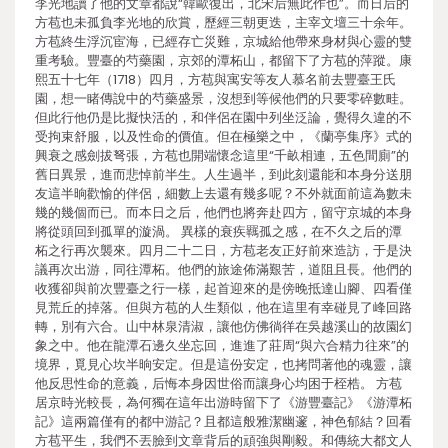
李光地讀了他的文章都說“韓歐復出，北宋后無此作也”。而日后的
方苞也未孤負李光地的欣賞，歷經三朝更迭，主宰文壇三十余年。
方苞終生浮沉宦海，已經存亡災難，京城給他帶來身材與心靈的雙
重考驗。豐臺的芍藥園，京郊的潭柘山，都留下了方苞的萍蹤。康
熙五十七年（1718）四月，方苞與寓安等友人慕名前去豐臺王氏
園，想一睹傳說中的芍藥盛景，沒想到等候他們的只要零碎數畦。
但此行他仍是比擬快活的，和伴侶在園中列坐泛論，覺得久違的不
受拘束舒服，以及性命的價值。但在極樂之中，《蘭亭集序》式的
興衰之感劍拔弩張，方苞也開端懷念這里“千畝相連，五色間廁”的
舊日異景，進而悲悼前半生。人生過半，到此刻還能和本身分送朋
友這半晌歡愉的伴侶，細數上去還有幾多呢？不外就面前這為數未
幾的幾個而已。而本日之后，他們也將奔赴四方，留守京城的本身
將從頭回到孤單的漩渦。 異樣的衰疾羈孤之感，在不久之后的潭
柘之行再次襲來。四月二十二日，方苞老友正好前來造訪，于是決
議再次出游，同往潭柘。他們的旅途佈滿艱苦，道阻且長。他們的
收獲卻與前次豐臺之行一樣，起首迎來的是傍晚抵達山腳、四看僅
見荒丘的掉落。但與方苞的人生類似，他在這里有幸碰見了峰回路
轉，別有六合。山中林泉清淑，讓他仿佛徜徉在吳越溪山的故園幻
象之中。他在龍潭石邊久坐忘回，進進了莊周“與六合精力往來”的
境界，覓見心坎半晌安定。但是這份安定，也拷問著他的魂靈，讓
他反思性命的意義，后悔本身因世俗而讓身心均困于桎梏。 方苞
居京時光較長，為何獨在這年出游時留下了《游豐臺記》《游潭柘
記》這兩篇僅有的都中游記？且都這般雅潔幽邃，神色郁結？回看
方苞平生，我們不丟臉到文章背后的頑強與剛毅。和傳統大都文人