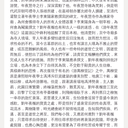
京城，對本身的將來滿懷嚮往。他愛好徜徉山川，不久便常常四處
游覽。年夜慧寺之行，深深震動了他。年夜慧寺雖為梵剎，倒是明
代武宗朝司禮寺人張雄所建，在嘉靖朝亦屢次經寺人擴建，至清代
還豎立著年夜學士李東陽家教撰寫的碑文。年夜慧寺作為佛家寺
廟，為何會獲得寺人的所有人全體器重？李東陽身為一朝宰相，為
何會為閹黨撰文？劉年夜櫆也有和古人一樣的迷惑，在《游年夜慧
寺記》這篇游記中鋒利地提醒了背后本相。他清楚到，京中寺廟多
為寺人墳場。常人年夜多懼怕逝世后汩沒無名，故而想方想法，尋
求性命的不朽。當今古墓群的出土，也常有讓古人嘆為不雅止的營
建，或百思難解的風俗。寺人也有一些奇特的逝世亡文明，因逝世
而無后，便想出了請和尚為他們守冢，請貴官文報酬他們撰文，來
完成人生不朽的措施。而對于李東陽應承撰文，劉年夜櫆則持批評
立場，也為本身立下了自得其為我，不交歡于顯貴的人生信條。
異樣鋒利的思惟，再次復現于有名的《游萬柳堂記》之中。萬柳堂
原是康熙朝年夜學士馮溥斥巨資建築的優美別墅，地廣三十畝，遍
植以柳，成為吟游勝地。但是，跟著講座場地馮溥勢衰，主人數
易，此園日漸繁榮，終極蕩然無存，難覓其址。劉年夜櫆曾三至此
園，目擊了它從另有亭臺樓榭，到飛橋塌臥于水，再到舊日之柳無
一幸存的急忙衰落。若普通文人來寫，生怕僅會逗留于昔盛今衰的
感歎。劉年夜櫆的寶貴之處，即是悟到了盛衰背后的性命真理。落
花流水，萬物隆替，時光總會絕不留情地流逝，告知我們疾病、朽
邁，甚至是逝世之將至。我們每小我，又應若何應對？劉年夜櫆
說，只需尋求自得便好，不用往尋求那些終將衰落的貧賤。即使身
處貧賤，也應心胸恐憂，更沒有需要為了尋求吃苦或夸耀于世，而