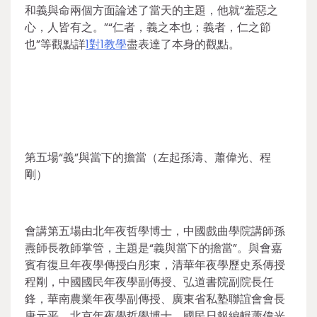
和義與命兩個方面論述了當天的主題，他就“羞惡之
心，人皆有之。”“仁者，義之本也；義者，仁之節
也”等觀點詳
1對1教學
盡表達了本身的觀點。
第五場“義”與當下的擔當（左起孫濤、蕭偉光、程
剛）
會講第五場由北年夜哲學博士，中國戲曲學院講師孫
燾師長教師掌管，主題是“義與當下的擔當”。與會嘉
賓有復旦年夜學傳授白彤東，清華年夜學歷史系傳授
程剛，中國國民年夜學副傳授、弘道書院副院長任
鋒，華南農業年夜學副傳授、廣東省私塾聯誼會會長
唐元平，北京年夜學哲學博士、國民日報編輯蕭偉光