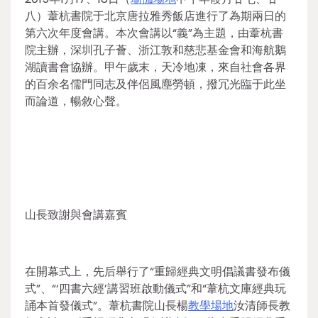
八）葦杭書院于北京唐拉雅秀飯店進行了為期兩日的
第六次年度會講。本次會講以“義”為主題，由葦杭書
院主辦，深圳孔子薈、浙江敦和慈悲基金會和海航鵝
湖讀書會協辦。甲午歲末，天冷地凍，來自社會各界
的百余名儒門同志及伴侶風塵勞頓，撥冗光臨于此坐
而論道，暢敘心聲。
山長致謝與會講嘉賓
在開幕式上，先后舉行了“重歸經典文明倡議書發布儀
式”、“‘四書六經’講習班啟動儀式”和“葦杭文庫經典玩
誦本首發儀式”。葦杭書院山長楊
教學場地
汝清師長教