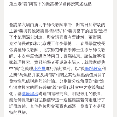
第五場“義”與當下的擔當崔保國傳授闡述觀點
會講第六場由唐元平師長教師掌管，對當日所辯駁的
主題“義與其他諸德目標關系”和“義與當下的擔當”進行
了小范圍深刻討論。與會講嘉賓有曹建墩、董衛國、
秦治師長教師和北京理工年夜學博士、春風學堂校長
張貴鑫師長教師，北京師范年夜學博士生徐冰師長教
師。本次年度會講歷時兩日，圓滿結束。諸位從事儒
家義理摸索、實踐的學者受邀為主講人，就儒家經典
中“義”之義理
小樹屋
進行深刻探討。以“義
舞蹈教室
利
之辨”為焦點并兼及與“義”相關之其他焦點價值展開了
發散性思慮與劇烈的討論。分別從分歧角度對“義”進
行深度摸索的同時兼顧“義”在當代社會中之意義和感
化，基
講座場地
礎達到追根究底、明經致用的後果。
秦治師長教師就弘揚儒學這一途徑應該若何走進行了
詳盡論述。其他列位與會嘉賓也都逐一發表了本身獨
特的見解。