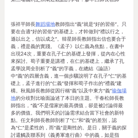
張祥平師長
舞蹈場地
教師指出“義”就是“好的習俗”。只
要在合適“好的習俗”的基礎上，才幹做到“禮以行之，
遜以出之，信以成之”。韓星師長教師指出信也要合于
義，禮是義的實踐。《孟子》以仁義為焦點，在書中
出現24次，重要在孔子仁的基礎上發揮，從內在心性
來探討。荀子重要是講禮，在仁的基礎上，繼承了孔
孟學說周全剖析了“義”的字義，在總結《論語》
中“義”的四層含義，進一個步驟說明了在孔子“仁”的基
礎上，孟子進行的“仁義”發揮和荀子作出的“禮義”建
構。秋風師長教師從因行稱“義”以及中東方“義”
瑜伽場
地
的分歧對比喻面論述了本日的主題。干春松師長教
師指出，“義”不是儒家的最高價值，卻是被討論得最
多的價值。我們明天的討論需求結合當下社會的新特
點。任文利師長教師剖析了“仁”和“義”的差別，認
為“仁”是柔性的，而“義”是剛性的。是日，關于義的探
討還觸及聯系到《義勇軍進行曲》中的義，如是指