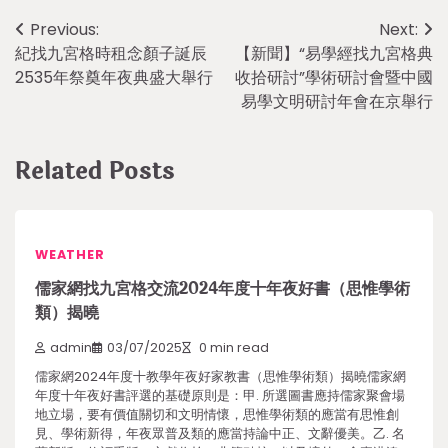
Post
Previous:
Next:
紀找九宮格時租念顏子誕辰
【新聞】“易學經找九宮格典
navigation
2535年祭奠年夜典盛大舉行
收拾研討”學術研討會暨中國
易學文明研討年會在京舉行
Related Posts
WEATHER
儒家網找九宮格交流2024年度十年夜好書（思惟學術
類）揭曉
admin
03/07/2025
0 min read
儒家網2024年度十教學年夜好家教書（思惟學術類）揭曉儒家網
年度十年夜好書評選的基礎原則是：甲. 所選圖書應持儒家聚會場
地立場，要有價值關切和文明情懷，思惟學術類的應當有思惟創
見、學術新得，年夜眾普及類的應當持論中正、文辭優美。乙. 名