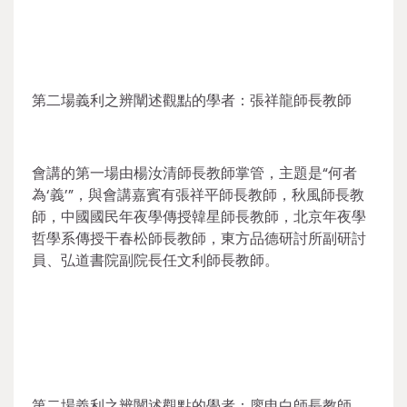
第二場義利之辨闡述觀點的學者：張祥龍師長教師
會講的第一場由楊汝清師長教師掌管，主題是“何者
為‘義’”，與會講嘉賓有張祥平師長教師，秋風師長教
師，中國國民年夜學傳授韓星師長教師，北京年夜學
哲學系傳授干春松師長教師，東方品德研討所副研討
員、弘道書院副院長任文利師長教師。
第二場義利之辨闡述觀點的學者：廖申白師長教師