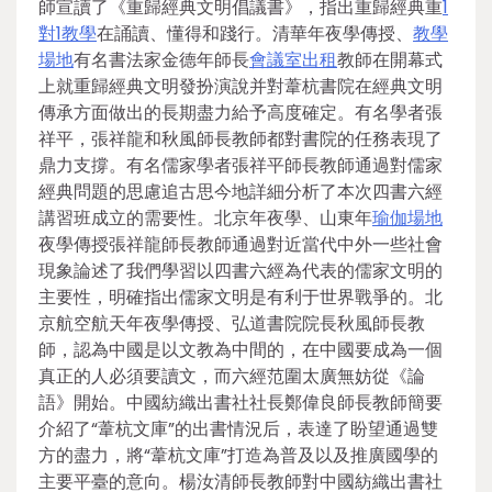
師宣讀了《重歸經典文明倡議書》，指出重歸經典重
1
對1教學
在誦讀、懂得和踐行。清華年夜學傳授、
教學
場地
有名書法家金德年師長
會議室出租
教師在開幕式
上就重歸經典文明發扮演說并對葦杭書院在經典文明
傳承方面做出的長期盡力給予高度確定。有名學者張
祥平，張祥龍和秋風師長教師都對書院的任務表現了
鼎力支撐。有名儒家學者張祥平師長教師通過對儒家
經典問題的思慮追古思今地詳細分析了本次四書六經
講習班成立的需要性。北京年夜學、山東年
瑜伽場地
夜學傳授張祥龍師長教師通過對近當代中外一些社會
現象論述了我們學習以四書六經為代表的儒家文明的
主要性，明確指出儒家文明是有利于世界戰爭的。北
京航空航天年夜學傳授、弘道書院院長秋風師長教
師，認為中國是以文教為中間的，在中國要成為一個
真正的人必須要讀文，而六經范圍太廣無妨從《論
語》開始。中國紡織出書社社長鄭偉良師長教師簡要
介紹了“葦杭文庫”的出書情況后，表達了盼望通過雙
方的盡力，將“葦杭文庫”打造為普及以及推廣國學的
主要平臺的意向。楊汝清師長教師對中國紡織出書社