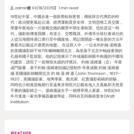
admin
03/18/2025
1 min read
19世紀中葉，中國步進一個新舊軌制更替，傳統與古代博弈的時
代：政治變更風起云涌、經濟運動貫穿全球、文明思惟工具交匯，
華夏年夜地在一片復雜交織的圖景中萌生著盼望。也恰是這一時
代，攝影術傳進我國，布道士、交際職員、外僑等分歧社會成分的
人從沿海開埠港口逐行至中國腹地，用記憶開啟一種全新的方法不
雅看并記載這片廣袤的地盤。 在這群人中，一位名叫約翰·湯姆遜
的英國攝影師于1871年輾轉離開北京，為坐落于北京中軸線東側的
孔廟和國子監留影。他的記憶展示了外域攝影師眼中絢麗的中國現
代建筑，譜寫了一首輝煌永續的抒懷詩。 約翰·湯姆遜（左） 年夜
成門版畫，基于約翰·湯姆遜拍攝記憶制作 年夜成殿 約翰·湯姆遜
攝 英國攝影師離開北京 約 翰·湯 姆 遜 (John Thomson，1837—
1921)，英國攝影家、地輿學家、觀光家、紀實攝影範疇的前驅，
同時也小樹屋是晚期行至遠東并用照片記載各地人文風氣和天然景
不雅的攝影師之一。湯姆遜誕生于一個煙草商人家庭，19世紀50
年月進進一家光學儀器廠做學徒，同時在瓦特藝術黌舍(Watt
Institution…
WEATHER