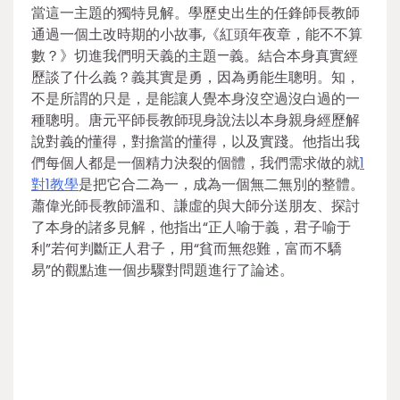
當這一主題的獨特見解。學歷史出生的任鋒師長教師
通過一個土改時期的小故事,《紅頭年夜章，能不不算
數？》切進我們明天義的主題—義。結合本身真實經
歷談了什么義？義其實是勇，因為勇能生聰明。知，
不是所謂的只是，是能讓人覺本身沒空過沒白過的一
種聰明。唐元平師長教師現身說法以本身親身經歷解
說對義的懂得，對擔當的懂得，以及實踐。他指出我
們每個人都是一個精力決裂的個體，我們需求做的就
1
對1教學
是把它合二為一，成為一個無二無別的整體。
蕭偉光師長教師溫和、謙虛的與大師分送朋友、探討
了本身的諸多見解，他指出“正人喻于義，君子喻于
利”若何判斷正人君子，用“貧而無怨難，富而不驕
易”的觀點進一個步驟對問題進行了論述。