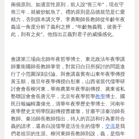
兩個原則。如適宜性原則，前人說“喪三年”，現在守
喪三年，就被炒魷魚了。禮的原則是品德規范是仁愛
精力，否則跟本講欠亨。李勇剛師長教師從年齡年夜
義這一角度分析了義利之辨，“年齡無義戰，彼善于
此，則有之矣”。他指出正義對君子的威懾感化。
會講第三場由北師年夜哲學博士、東北政法年夜學講
師董衛國師長教師掌管，對當日白日所探討的問題進
行了小范圍深刻討論。與會講嘉賓有山東年夜學傳授
黃玉順，復旦年夜學傳授白彤東，山西省當代儒學研
討會會長柳河東，華南農業年夜學副傳授、廣東省私
塾聯誼會會長唐元平，北京年夜學哲學
教學
博士、國
民日報編輯蕭偉光，清華年夜學歷史學博士、河南年
夜學歷史文明學院副傳授曹建墩，甘肅平涼秦治師長
教師。秦治師長教師指出，待人的言語和行為要符合
義的請求，還表白說儒學是活生生的儒學，
交流
是我
們老祖宗的生涯。柳河東師長教師則說，義，是指年