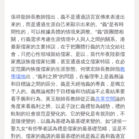
張祥龍師長教師指出，義不是通過語言宣傳來表達出
來的，而是通過生涯自己來顯示出來的。“義”是有時
間性的，可以根據具體的情境來調整。“義”跟團體相
關，行義需求考慮生涯情境中人與人之間的關系。港
臺新儒家的主要掉誤，在于把團體行義的方法交給社
會，只把心性領域留給儒家。是以，當代年夜陸新儒
家應該恢復儒家社團，甚至通過成立儒家特區，在必
定范圍內恢復儒家的生涯形態。何懷宏師長教師指
教
學場地
出，“義利之辨”的問題，在倫理學上是義務論
和目標論之間的區分。義是天經地義的專責，是獨立
于人的。義務論相對于目標倫和功績論不止看結果要
看手腕和行為。黃玉順師長教師從正義
共享空間
論的
角度來看義利之辨。以孟子說仁義禮智為鋪墊，禮的
軌制的社會規范是變化的。它的變化是有規則的，不
是隨便變的，以義為基礎為最基礎來變的。如“諸侯一
娶九女”有些學者認為禮是儒家的最基礎范疇，這是不
對的。儒家的義講的最最基礎的就是義正義和義適宜