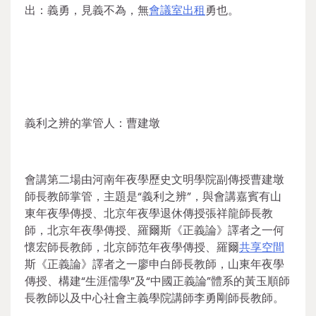
出：義勇，見義不為，無
會議室出租
勇也。
義利之辨的掌管人：曹建墩
會講第二場由河南年夜學歷史文明學院副傳授曹建墩
師長教師掌管，主題是“義利之辨”，與會講嘉賓有山
東年夜學傳授、北京年夜學退休傳授張祥龍師長教
師，北京年夜學傳授、羅爾斯《正義論》譯者之一何
懷宏師長教師，北京師范年夜學傳授、羅爾
共享空間
斯《正義論》譯者之一廖申白師長教師，山東年夜學
傳授、構建“生涯儒學”及“中國正義論”體系的黃玉順師
長教師以及中心社會主義學院講師李勇剛師長教師。