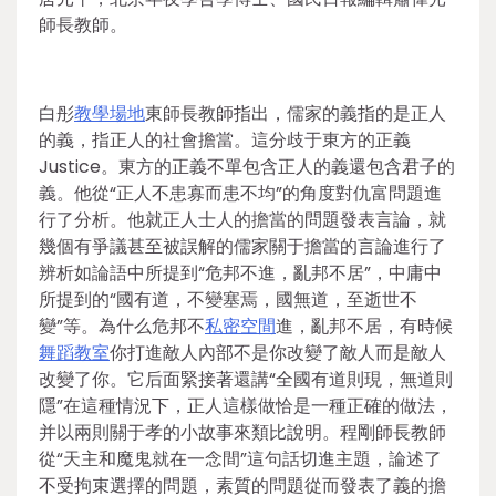
師長教師。
白彤
教學場地
東師長教師指出，儒家的義指的是正人
的義，指正人的社會擔當。這分歧于東方的正義
Justice。東方的正義不單包含正人的義還包含君子的
義。他從“正人不患寡而患不均”的角度對仇富問題進
行了分析。他就正人士人的擔當的問題發表言論，就
幾個有爭議甚至被誤解的儒家關于擔當的言論進行了
辨析如論語中所提到“危邦不進，亂邦不居”，中庸中
所提到的“國有道，不變塞焉，國無道，至逝世不
變”等。為什么危邦不
私密空間
進，亂邦不居，有時候
舞蹈教室
你打進敵人內部不是你改變了敵人而是敵人
改變了你。它后面緊接著還講“全國有道則現，無道則
隱”在這種情況下，正人這樣做恰是一種正確的做法，
并以兩則關于孝的小故事來類比說明。程剛師長教師
從“天主和魔鬼就在一念間”這句話切進主題，論述了
不受拘束選擇的問題，素質的問題從而發表了義的擔