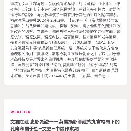
傳統的文本注釋為經，以現代論述為緯，對《周易》《中庸》《年
夜學》三部經典文本進行周全注釋解讀，并對主要的概念、命題等
進行深刻討論，為孔教構筑了一套有別于其他的系統的闡釋體系。
福建教導出書社2024年2月出書。【范瑞平 著《當代醫療與儒家
思惟》】當代醫療問題尖銳、復雜、緊迫，需求倫理學的關注和政
策改造的應對。本書基于儒家思惟來檢討當代醫療的六個方面：醫
療軌制、醫療決策、醫療科技、器官醫療、精力醫療和老年醫療。
作者將儒家思惟重構為“以道為志向、以德為基礎、以家為本位、
以交流禮為引導”的美德倫理系統，這一系統分歧于當代東方性命
倫理學的原則主義系統，教學今朝還在發展創新之中，它可用于剖
析高科技發展所帶來的倫理挑戰，并反思傳統醫療問題的當代抉
擇，通過從事“醫療呼喚品德”的切實學術研討，進行“傳統面對當
下”的自覺反思均衡，力圖為當代醫療領域供給一種全新的倫理思
慮框架。東方出書中間2024年3月出書。【姚洋、秦子忠…
WEATHER
文雅在鏡 史影為證——英國攝影師鏡找九宮格頭下的
孔廟和國子監–文史–中國作家網