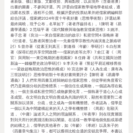
著新版、修訂重版、文獻收拾、典籍點校，以及境外（含臺港澳）
出書的圖書，不參與評選。丙. 評委由儒家教學場地學者組成，通
訊匿名投票，過程不公開。根據評委的投票結果并經儒家網編輯部
綜合評議，儒家網2024年度十年夜好書（思惟學術類）評選結果
最終揭曉，現予公布，名單如下（著者序齒排名）。1.陳明 著《易
庸學通義》2.范瑞平 著《當代醫療與瑜伽教室儒家思惟》3.姚洋、
秦子忠 著《良治——來自儒家政治的啟示》私密空間4.張晚林 著
《行道者、弘教者與整治者——先秦儒學宗教性內涵演進之脈絡研
討》5.曾亦著《從素王到真王：劉逢祿〈年齡〉學研討》6.白彤東
著《探尋幻想共享空間政體——儒家的差等次序》7.俞江 著《〈周
官〉與周制——東亞晚期的邊境國家》8.任鋒 著《共和立國與治體
新論——錢穆歷史政治學研討》9.李天伶 著《誓起平易近權移舊俗
——梁啟超晚期政治思惟的構成》10.宮志翀 著《人為生成：康有為
三世說研討》思惟學術類十年夜好書簡要評介【陳明 著《易庸學
通義》】人們常用四書五經歸納綜合儒家思惟，但從學術角度看它
們乃是兩個分歧的思惟體系：一個信任生成萬物，一個認為理在氣
先；一個主張成私密空間己成物參贊化育，一個執著于道心人心成
圣成賢。在文明自負文明自覺成為共識的明天，顯然有需要對二者
關系加以清算、分疏，使之成為一個有機整體。作者認為，儒學是
一個以天為中間建構起來的天人之學有機整體：《周易》彰顯天
道，《中庸》論述天人之間的理論關系，《年夜學》則在現實層面
對則天而行的實踐活動加以闡揚。在這樣一教學場地個焦點或基礎
的結構之上，儒學的其他著作，如《年齡》《孝經》以及朱子的
《四書章句集注》等，都可以獲得比較合適的安頓息爭釋。本書以