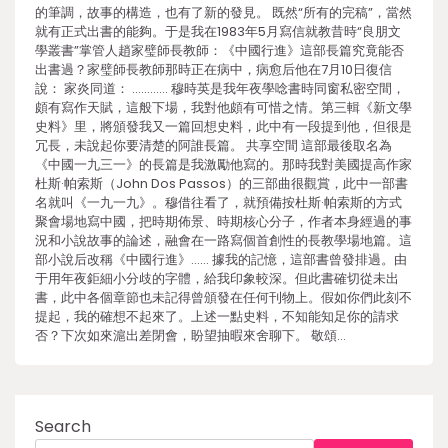
的筆調，故事的構造，也有了新的發見。 既然“所有的完稿”，當然
就有正式出書的能夠。于是我在1983年5月寫信就教昔時“良朋文
學叢書”掌管人趙家璧師長教師：《中國行進》這部長篇究竟能否
出書過？家璧師長教師那時正在病中，病愈后他在7月10日復信
說： 家炎同道： ………… 穆時英是我年夜學唸書時同窗私密空間，
頗有寫作天賦，這般下場，我對他頗有可惜之情。第三輯《新文學
史料》里，將頒發我又一篇回想史料，此中有一段提到他，但很是
冗長，未說起你要清楚的阿誰長篇。 共享空間 這部最後取名為
《中國一九三一》的長篇是我激勵他寫的。那時我對美國提高作家
杜斯·帕索斯（John Dos Passos）的三部曲很觀賞，此中一部書
名就叫《一九一九》。穆借往看了，就預備按杜斯·帕索斯的方式
聚會場地寫中國，把時期佈景、時期核心分子，作者本身經過的事
況和小說故事的論述，融會在一路寫個首創性的長教學場地篇。這
部小說后改稱《中國行進》…… 據我的記憶，這部書曾發排過。由
于用年夜鉅細小分歧的字體，給我印象較深。但此書確切從未出
書，此中各個章節也未記得曾頒發在任何刊物上。假如你們此刻不
提起，我的確想不起來了。上述一點史料，不知能知足你的請求
否？下次如來滬出差閉會，盼望抽暇來舍聊下。 敬頌…
Search