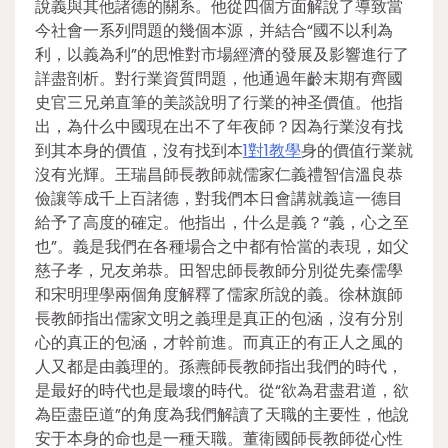
說義與其他諸德的關系。他從四個方面解說了導致當
今社會一系列問題的幾個本源，并結合“國不以利為
利，以義為利”的思惟對市場經濟的發展及影響進行了
詳盡剖析。對行業資質問題，他通過年齡末期有齊國
史官三兄弟直筆的美談說明了行業的神圣價值。他指
出，為什么中國現在出不了年夜師？因為行業沒有找
到其本身的價值，沒有找到本
1對1教學
身的價值行業就
沒有光輝。王瑞昌師長教師就儒家仁義禮智信溫良恭
儉讓等成千上百諸德，對我們本日會講就義這一德目
給予了高度的確定。他指出，什么是義？“義，心之至
也”。義是我們在各種場合之中都有恰當的表現，如父
慈子孝，兄友弟恭。田智忠師長教師分別從先秦儒學
和宋明理學兩個角度解釋了儒家所說的義。徐林旗師
長教師指出儒家文明之義理是真正的包涵，沒有分別
心的真正的包涵，才幹前進。而真正的有正人之風的
人又都是由義理的。孫燾師長教師指出我們的時代，
是最好的時代也是最壞的時代。從“欲為君盡君道，欲
為臣盡臣道”的角度為我們解讀了天職的主要性，他說
安于本身的命也是一種天職。董衛國師長教師從心性