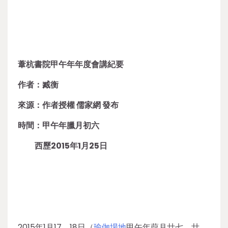
葦杭書院甲午年年度會講紀要
作者：臧衡
來源：作者授權 儒家網 發布
時間：甲午年臘月初六
西歷2015年1月25日
2015年1月17、18日（
瑜伽場地
甲午年葭月廿七、廿