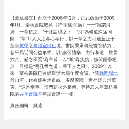
【葦杭書院】創立于2006年12月，正式啟動于2009
年1月。葦杭書院取意《詩·衛風·河廣》——“誰謂河
廣，一葦杭之。”于此語境之下，“河”為修道殊途同
歸，“葦”即人人之孝心孝行，以一葦之力可達至止于
至善
教學
之
會議室出租
境。書院秉承傳統書院精力，
藉平易近間公益形式，以“講習禮樂、力行孝道、敬畏
六合、感念圣賢”為主旨，以“孝”為焦點，修習儒學經
典，目標是“明孔孟之道，養正人之風”。2009年以
來，葦杭書院已連續舉辦六屆年度會講。“這
舞蹈場地
般山河，代有儒生承道統；多麼家國，世存經典辨華
夷。”這是幸事。儒門薪火必相傳。等待乙未年葦杭書
院的
共享會議室
年度會講——和。
責任編輯：姚遠