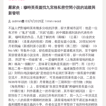
嚴家炎：穆時英長篇找九宮格私密空間小說的追蹤與
新發明
admin
03/11/2025
1 min read
不論人們對穆時英有幾多分歧的評價，卻大要城市認可：他是一位
有才幹（“鬼才”也罷，“天賦”也罷）的中國新感到派的代表性作
家。 穆時英的作品，凡是了解的有《兩極》《公墓》《白金的女
體泥像》《圣童貞的情感》四種，都是短篇小說集。20世紀80年
月初我編《新感到派小說選》時，曾發明《第二戀》《獄嘯》《G
No.Ⅷ》等集外小說，卻也都是短篇或中篇連載未完的。至于穆時
英頒發過長篇小說沒有，固然有一些線索可尋，卻一向得不到確
證。 所謂“有一些線索”者，一是穆時英將《上海講座場地的狐步
舞》稱為“一個斷片”，意味著它能夠是長篇的一部門；而《古代》
雜志二卷一期頒發《上海的狐步舞》時，編者施蟄存所寫《社中日
誌》則明白地說穆此篇“是他從往年起就打算著的一個長篇中的斷
交流片，所所以沒有故事的”。可見他確切寫著長篇小說。二是在
1936年年頭的《良朋》丹青雜志逐一三期和別一些刊物（例如
《海燕周報》）上，曾登載過“良朋文學叢書”將穆時英長篇小說
《中國行進》列作叢書之一的市場行銷，其市場行銷詞說： 這一
部預告了三年的長篇，此刻已所有的完稿了。寫一九三一年洪流災
和九一八的前夜中國鄉村的敗落，講座場地城市里平易近族本錢主
義和國際本錢主義的斗爭。作者在這里不單堅持了他所特有的輕快