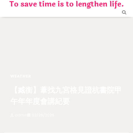
To save time is to lengthen life.
Skip
to
content
WEATHER
【臧衡】葦找九宮格見證杭書院甲
午年年度會講紀要
admin
03/26/2025