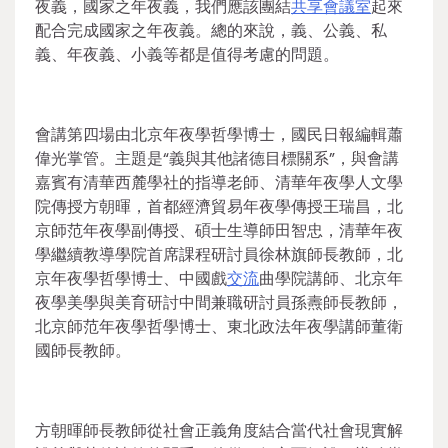
夜義，國家之年夜義，我們應該團結
共享會議室
起來
配合完成國家之年夜義。總的來說，義、公義、私
義、年夜義、小義等都是值得考慮的問題。
會講第四場由北京年夜學哲學博士，國民日報編輯蕭
偉光掌管。主題是“義與其他諸德目標關系”，與會講
嘉賓有清華西麓學社的指導老師、清華年夜學人文學
院傳授方朝暉，首都經濟貿易年夜學傳授王瑞昌，北
京師范年夜學副傳授、碩士生導師田智忠，清華年夜
學繼續教導學院首席課程研討員徐林旗師長教師，北
京年夜學哲學博士、中國戲
交流
曲學院講師、北京年
夜學美學與美育研討中間兼職研討員孫燾師長教師，
北京師范年夜學哲學博士、東北政法年夜學講師董衛
國師長教師。
方朝暉師長教師從社會正義角度結合當代社會現實解