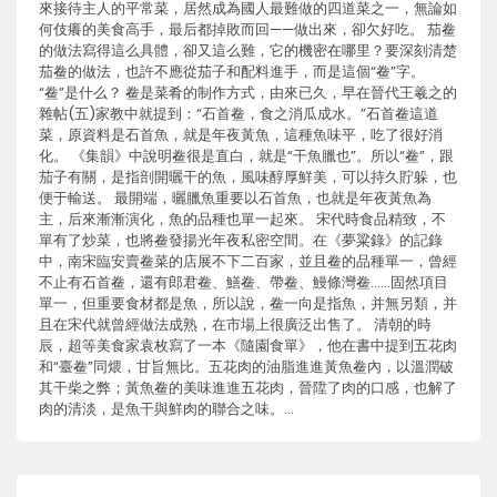
來接待主人的平常菜，居然成為國人最難做的四道菜之一，無論如
何伎癢的美食高手，最后都掉敗而回——做出來，卻欠好吃。 茄鲞
的做法寫得這么具體，卻又這么難，它的機密在哪里？要深刻清楚
茄鲞的做法，也許不應從茄子和配料進手，而是這個“鲞”字。
“鲞”是什么？ 鲞是菜肴的制作方式，由來已久，早在晉代王羲之的
雜帖(五)家教中就提到：“石首鲞，食之消瓜成水。”石首鲞這道
菜，原資料是石首魚，就是年夜黃魚，這種魚味平，吃了很好消
化。 《集韻》中說明鲞很是直白，就是“干魚臘也”。所以“鲞”，跟
茄子有關，是指剖開曬干的魚，風味醇厚鮮美，可以持久貯躲，也
便于輸送。 最開端，曬臘魚重要以石首魚，也就是年夜黃魚為
主，后來漸漸演化，魚的品種也單一起來。 宋代時食品精致，不
單有了炒菜，也將鲞發揚光年夜私密空間。在《夢粱錄》的記錄
中，南宋臨安賣鲞菜的店展不下二百家，並且鲞的品種單一，曾經
不止有石首鲞，還有郎君鲞、鱔鲞、帶鲞、鰻條灣鲞……固然項目
單一，但重要食材都是魚，所以說，鲞一向是指魚，并無另類，并
且在宋代就曾經做法成熟，在市場上很廣泛出售了。 清朝的時
辰，超等美食家袁枚寫了一本《隨園食單》，他在書中提到五花肉
和“臺鲞”同煨，甘旨無比。五花肉的油脂進進黃魚鲞內，以溫潤破
其干柴之弊；黃魚鲞的美味進進五花肉，晉陞了肉的口感，也解了
肉的清淡，是魚干與鮮肉的聯合之味。…