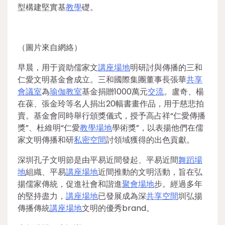
型構建堅實基
教學
礎。
（圖片來自網絡）
早晨，用于資助儒家文
講座場地
明研討與傳播的三和
仁愛文明基金會成立。三和國際集團董事長張華
共享
會議室
為
瑜伽教室
基金捐贈1000萬元
交流
。盧奇、楊
在葆、張金玲等名人捐出20幅書畫作品，用于慈悲拍
賣。基金會同時舉行頒獎儀式，授予高占祥“仁愛傳播
獎”、杜維明“仁愛
教學場地
學術獎”，以表揚他們在儒
家文明傳播和研
私密空間
討領域獲得的出色貢獻。
深圳孔子文明節是由平易近間發起、平易近間
舞蹈場
地
組織、平易
講座場地
近間推動的文明活動，旨在弘
揚儒家傳統，促進社會和諧進
聚會場地
步。經過多年
的堅持盡力，
講座場地
已發展成為深
共享空間
圳弘揚
傳播傳統
講座場地
文明的優秀brand。