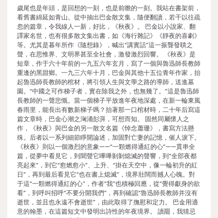
歲尾也是年頭，是回想的一刻，也是前瞻的一刻。我站在書架前，
看舊書綿延如青山。從中抽出巴金散文集，隨便翻讀，若干以往疏
忽的篇章，令我線人一新，好比，《秋夜》。 巴金以小說家、翻
譯家名世，也有很多散文集出書，如《海行雜記》《靜夜的喜劇》
等。尤其是暮年所作《隨想錄》，喊出“講實話”這一振聾發聵之
聲，在思惟界、文明界甚至全社會，激發激烈回響。 《秋夜》是
短章，作于六十年前的一九五六年玄月，寫了一個與魯迅師長教師
重逢的黑甜鄉。一九三六年十月，巴金與其他十五位青年作家，抬
起魯迅師長教師的棺材，將引領人生與文學之路的導師，送進墓
園。“中國之可作梯子者，實在除我之外，也無幾了。”這是魯迅師
長教師的一聲悲慨。當一個梯子平放進年夜地深處，在新一輪東風
春雨里，能長出有數新梯子嗎？抬著那一口棺材時，二十年后寫這
篇文章時，巴金心潮之洶涌彭湃，可想而知。 固然同屬懷人之
作，《秋夜》與巴金的另一散文名篇《悼念蕭珊》，書寫方法懸
殊。后者以一系列細節睜開論述，加固對亡妻的記憶，催人淚下。
《秋夜》則以一個激烈的意象——“一顆燃得通紅的心”——貫串全
篇，從夢中看見它，到聞聲它嗶嗶剝剝熄滅的聲響，到“全部夜都
亮起來”，到它“愈燃愈小”、上升、“掛在天空中，像一輪初升的紅
日”，再到最后看見它“也在書上熄滅”，境界壯闊而撼人心魄。對
于這“一顆燃得通紅的心”，作者“我”也積極回應，從“覺得獻身的欲
看”，到呼叫招呼“不要分開我們”，再到確認“魯迅師長教師并沒有
逝世，並且也永遠不會逝世”，由此取得了撫慰和定力。 巴金用適
意的翰墨，在這篇短文中發明出詩性的年夜境界。 讀罷，我猜忌