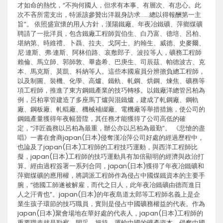
才如命的熱忱，“不拘何國人，但求有本事、有層次、有忠心。此
次不吝所需支出，特派該參贊出洋親身訪求……總以得報酬第一主
旨”。 依照盛宣懷的用人方針，漢陽鐵廠、年夜冶鐵礦、萍鄉煤礦
聘請了一批洋員，包含鐵廠工程師賀伯生、白乃富、德培、呂柏、
堪納第、時維禮、卜聶、拉夫、戈阿士、約翰生、威德、史麥爾、
尼·連斯、弗·連斯、阿林伯路、哀敷郎子、波拉等人，礦務工程師
賴倫、馬立師、郭師敦、畢盎希、巴庚生、司辰茲、帕德波古、克
本、馬克斯、莫凱、科納等人。這些本國雇員分辨擔負總工程師，
以及制圖、裝機、化學、高爐、鐵軌、軋鋼、烘鋼、煉焦、礦務等
項工程師，推進了東方鋼鐵產業的技巧轉移。以鐵廠洋總管呂柏為
例，呂柏掌管建造了多座馬丁爐與混鐵爐，建成了軋鋼廠、鋼軌
廠、鋼板廠、軋輥廠、機械補綴廠、電機廠等舉措措施，使公司的
鋼鐵產量獲得年夜幅晉陞，其任務才能獲得了公司高低的確
定，“洋匠義務以呂柏為最重，辦公亦以呂柏為最勤”。 《悲愴的盡
唱》一書在會商japan(日本)侵奪漢冶萍公司好處的經過歷程中，
也論及了japan(日本)工程師的工程技巧運動，與西洋工程師比
擬，japan(日本)工程師的技巧運動具有加倍顯明的經濟與政治打
算。經由過程簽署一系列合同，japan(日本)獲得了年夜冶鐵礦和
萍鄉煤礦的應用權，將調派工程師作為侵占中國煤鐵資本的主要手
腕，“德國工師遂被解雇，而代之日人，此年夜冶鐵礦由德而進日
人之汗青也”。japan(日本)的年夜島道太郎等工程師名義上是企
業生孩子環節的技巧職員，實則是侵占中國礦務權益的代表。作為
japan(日本)聚會場地在華好處的代表人，japan(日本)工程師的
重要職責就是勘察、開采、把持、運輸中國的礦產資本，侵奪中國