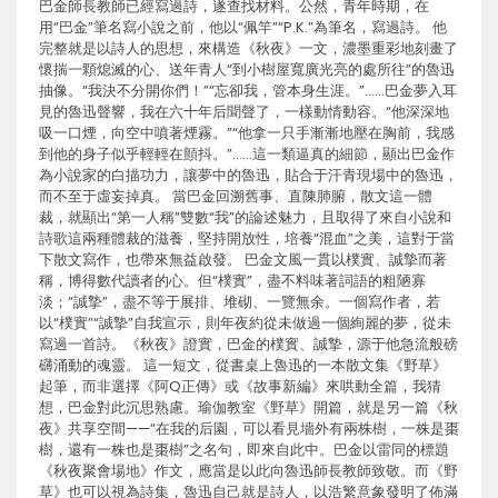
巴金師長教師已經寫過詩，遂查找材料。公然，青年時期，在
用“巴金”筆名寫小說之前，他以“佩竿”“P.K.”為筆名，寫過詩。 他
完整就是以詩人的思想，來構造《秋夜》一文，濃墨重彩地刻畫了
懷揣一顆熄滅的心、送年青人“到小樹屋寬廣光亮的處所往”的魯迅
抽像。“我決不分開你們！”“忘卻我，管本身生涯。”……巴金夢入耳
見的魯迅聲響，我在六十年后聞聲了，一樣動情動容。“他深深地
吸一口煙，向空中噴著煙霧。”“他拿一只手漸漸地壓在胸前，我感
到他的身子似乎輕輕在顫抖。”……這一類逼真的細節，顯出巴金作
為小說家的白描功力，讓夢中的魯迅，貼合于汗青現場中的魯迅，
而不至于虛妄掉真。 當巴金回溯舊事、直陳肺腑，散文這一體
裁，就顯出“第一人稱”雙數“我”的論述魅力，且取得了來自小說和
詩歌這兩種體裁的滋養，堅持開放性，培養“混血”之美，這對于當
下散文寫作，也帶來無益啟發。 巴金文風一貫以樸實、誠摯而著
稱，博得數代讀者的心。但“樸實”，盡不料味著詞語的粗陋寡
淡；“誠摯”，盡不等于展排、堆砌、一覽無余。一個寫作者，若
以“樸實”“誠摯”自我宣示，則年夜約從未做過一個絢麗的夢，從未
寫過一首詩。《秋夜》證實，巴金的樸實、誠摯，源于他急流般磅
礴涌動的魂靈。 這一短文，從書桌上魯迅的一本散文集《野草》
起筆，而非選擇《阿Q正傳》或《故事新編》來哄動全篇，我猜
想，巴金對此沉思熟慮。瑜伽教室《野草》開篇，就是另一篇《秋
夜》共享空間——“在我的后園，可以看見墻外有兩株樹，一株是棗
樹，還有一株也是棗樹”之名句，即來自此中。巴金以雷同的標題
《秋夜聚會場地》作文，應當是以此向魯迅師長教師致敬。而《野
草》也可以視為詩集，魯迅自己就是詩人，以浩繁意象發明了佈滿