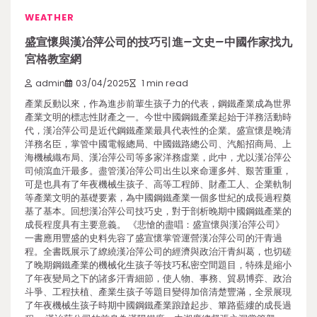
WEATHER
盛宣懷與漢冶萍公司的技巧引進–文史–中國作家找九
宮格教室網
admin
03/04/2025
1 min read
產業反動以來，作為進步前輩生孩子力的代表，鋼鐵產業成為世界
產業文明的標志性財產之一。今世中國鋼鐵產業起始于洋務活動時
代，漢冶萍公司是近代鋼鐵產業最具代表性的企業。盛宣懷是晚清
洋務名臣，掌管中國電報總局、中國鐵路總公司、汽船招商局、上
海機械織布局、漢冶萍公司等多家洋務虛業，此中，尤以漢冶萍公
司傾瀉血汗最多。盡管漢冶萍公司出生以來命運多舛、艱苦重重，
可是也具有了年夜機械生孩子、高等工程師、財產工人、企業軌制
等產業文明的基礎要素，為中國鋼鐵產業一個多世紀的成長過程奠
基了基本。回想漢冶萍公司技巧史，對于剖析晚期中國鋼鐵產業的
成長程度具有主要意義。 《悲愴的盡唱：盛宣懷與漢冶萍公司》
一書應用豐盛的史料先容了盛宣懷掌管運營漢冶萍公司的汗青過
程。全書既展示了繚繞漢冶萍公司的經濟與政治汗青糾葛，也切磋
了晚期鋼鐵產業的機械化生孩子等技巧私密空間題目，特殊是縮小
了年夜變局之下的諸多汗青細節，使人物、事務、貿易博弈、政治
斗爭、工程扶植、產業生孩子等題目變得加倍清楚豐滿，全景展現
了年夜機械生孩子時期中國鋼鐵產業踉蹌起步、篳路藍縷的成長過