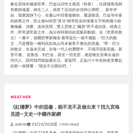
象征意味的修謝世界。巴金以詩性文風寫《秋夜》，往跟隨魯迅師
長教師魂靈，師生二人，就有了近似的步伐和心律吧…… 新年伊
始，我應當靜下心，在書山中回看復瞻前，重讀魯迅、巴金等作家
的經典之作，防止被AI依照“算法”精準投送的海量文字和絢麗小錄
像掩蔽、消磨、迷掉其間，墮入思惟之“繭房”而不成自拔。經典之
作，即常讀常新之作，為分歧時期供給底氣和動能。在《世界的散
文》一書中，德國哲學家梅洛·龐蒂提出一個不雅點：“巨大的散
文，乃是獲取一種到此刻為止尚未被客不雅化的意義。”即：巨大
的散文，永遠未完成，在每一代人的瀏覽中，不竭浮現新意義、新
景不雅。 從魯迅，到巴金，甚至一切先哲，都是晚生吾輩永遠的
同代人，陪同我們面臨重生活、新疑問，正如六十年前秋夜里響起
的那一個聲響：“我決不分開你們。”
WEATHER
《紅樓夢》中的茄鲞，能不克不及做出來？找九宮格
見證–文史–中國作家網
admin
03/23/2025
1 min read
《紅樓夢》中寫了諸多美食，好講座場地比豆腐皮包子、蓮葉羹、