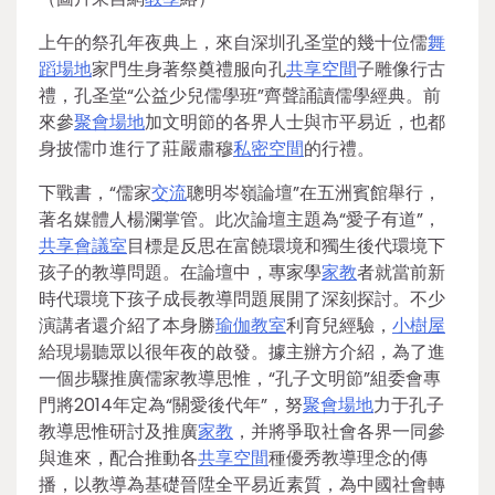
上午的祭孔年夜典上，來自深圳孔圣堂的幾十位儒
舞
蹈場地
家門生身著祭奠禮服向孔
共享空間
子雕像行古
禮，孔圣堂“公益少兒儒學班”齊聲誦讀儒學經典。前
來參
聚會場地
加文明節的各界人士與市平易近，也都
身披儒巾進行了莊嚴肅穆
私密空間
的行禮。
下戰書，“儒家
交流
聰明岑嶺論壇”在五洲賓館舉行，
著名媒體人楊瀾掌管。此次論壇主題為“愛子有道”，
共享會議室
目標是反思在富饒環境和獨生後代環境下
孩子的教導問題。在論壇中，專家學
家教
者就當前新
時代環境下孩子成長教導問題展開了深刻探討。不少
演講者還介紹了本身勝
瑜伽教室
利育兒經驗，
小樹屋
給現場聽眾以很年夜的啟發。據主辦方介紹，為了進
一個步驟推廣儒家教導思惟，“孔子文明節”組委會專
門將2014年定為“關愛後代年”，努
聚會場地
力于孔子
教導思惟研討及推廣
家教
，并將爭取社會各界一同參
與進來，配合推動各
共享空間
種優秀教導理念的傳
播，以教導為基礎晉陞全平易近素質，為中國社會轉