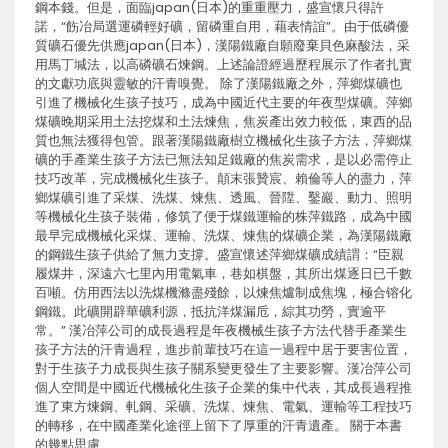
鋼本錢。但是，面臨japan(日本)的重重壓力，盛宣懷只得許
諾，“飭冶局選運磷輕好礦，留磷重自用，藉表情誼”。由于低磷優
質礦石優先供應japan(日本)，漢陽鐵廠自願廢棄貝色麻酸法，采
用馬丁堿法，以高磷礦石煉鋼。上述論證經過歷程展示了作者扎實
的文獻功底與靈敏的汗青嗅覺。 除了漢陽鐵廠之外，萍鄉煤礦也
引進了機械化生孩子技巧，成為中國近代主要的年夜型煤礦。萍鄉
煤礦晚期采用土法挖煤和土法煉焦，焦炭產出效力較低，東西的品
質也無法獲得包管。跟著漢陽鐵廠樹立機械化生孩子方法，萍鄉煤
礦的手產業生孩子方法已無法知足鐵廠的焦炭需求，是以必需停止
技巧改革，完成機械化生孩子。顛末張贊宸、賴倫等人的盡力，萍
鄉煤礦引進了采煤、洗煤、煉焦、透風、晉陞、鑿巖、動力、照明
等機械化生孩子裝備，修筑了便于煤鐵運輸的株萍鐵路，成為中國
最早完成機械化采煤、運輸、洗煤、煉焦的煤礦企業，為漢陽鐵廠
的鋼鐵生孩子供給了無力支撐。盛宣懷述萍鄉煤礦成績謂：“臣親
履煤井，深遠六七里內用電氣車，巷如棋盤，其所出煤逐日已千數
百噸。仿用西法以洗煤機滌盡殘餘，以煉焦爐制成焦塊，極合镕化
鋼鐵。此礦開辟華礦利源，抵抗洋煤漏卮，綜其功勞，實逾平
常。” 漢冶萍公司的成長過程是年夜機械生孩子方法代替手產業生
孩子方法的汗青過程，進步前輩技巧在這一過程中居于要害位置，
對于生孩子力成長與生孩子關系變更發生了主要影響。漢冶萍公司
個人空間是中國近代機械化生孩子企業的集中代表，其成長過程推
進了東方煉鋼、軋鋼、采礦、洗煤、煉焦、電氣、運輸等工程技巧
的轉移，在中國產業化途徑上留下了厚重的汗青遺產。 關于本書
的幾點思慮…