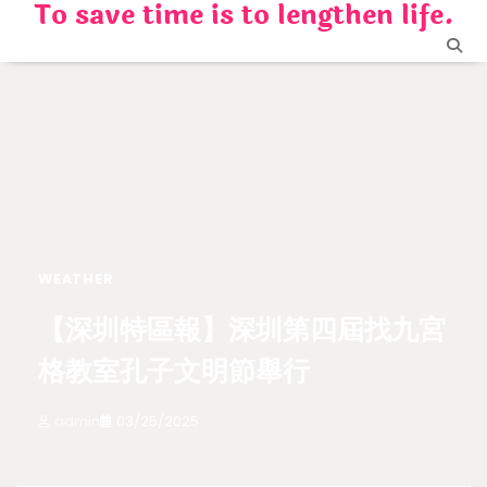
To save time is to lengthen life.
Skip
to
content
WEATHER
【深圳特區報】深圳第四屆找九宮
格教室孔子文明節舉行
admin
03/25/2025