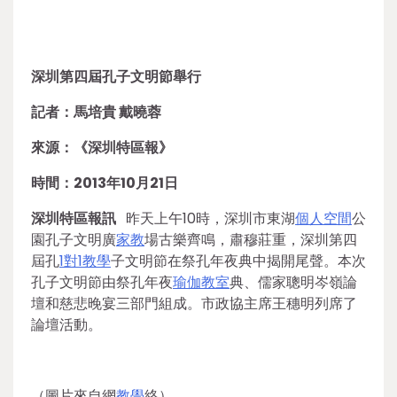
深圳第四屆孔子文明節舉行
記者：馬培貴 戴曉蓉
來源：《深圳特區報》
時間：2013年10月21日
深圳特區報訊
昨天上午10時，深圳市東湖
個人空間
公
園孔子文明廣
家教
場古樂齊鳴，肅穆莊重，深圳第四
屆孔
1對1教學
子文明節在祭孔年夜典中揭開尾聲。本次
孔子文明節由祭孔年夜
瑜伽教室
典、儒家聰明岑嶺論
壇和慈悲晚宴三部門組成。市政協主席王穗明列席了
論壇活動。
（圖片來自網
教學
絡）