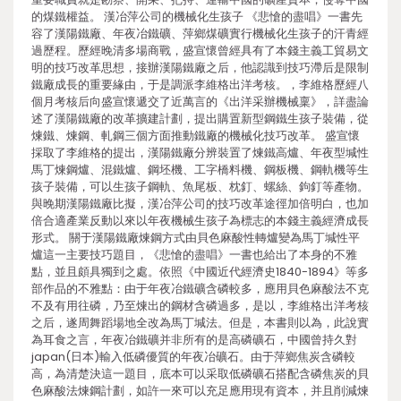
的煤鐵權益。 漢冶萍公司的機械化生孩子 《悲愴的盡唱》一書先
容了漢陽鐵廠、年夜冶鐵礦、萍鄉煤礦實行機械化生孩子的汗青經
過歷程。歷經晚清多場商戰，盛宣懷曾經具有了本錢主義工貿易文
明的技巧改革思想，接辦漢陽鐵廠之后，他認識到技巧滯后是限制
鐵廠成長的重要緣由，于是調派李維格出洋考核。，李維格歷經八
個月考核后向盛宣懷遞交了近萬言的《出洋采辦機械稟》，詳盡論
述了漢陽鐵廠的改革擴建計劃，提出購置新型鋼鐵生孩子裝備，從
煉鐵、煉鋼、軋鋼三個方面推動鐵廠的機械化技巧改革。 盛宣懷
採取了李維格的提出，漢陽鐵廠分辨裝置了煉鐵高爐、年夜型堿性
馬丁煉鋼爐、混鐵爐、鋼坯機、工字橋料機、鋼板機、鋼軌機等生
孩子裝備，可以生孩子鋼軌、魚尾板、枕釘、螺絲、鉤釘等產物。
與晚期漢陽鐵廠比擬，漢冶萍公司的技巧改革途徑加倍明白，也加
倍合適產業反動以來以年夜機械生孩子為標志的本錢主義經濟成長
形式。 關于漢陽鐵廠煉鋼方式由貝色麻酸性轉爐變為馬丁堿性平
爐這一主要技巧題目，《悲愴的盡唱》一書也給出了本身的不雅
點，並且頗具獨到之處。依照《中國近代經濟史1840-1894》等多
部作品的不雅點：由于年夜冶鐵礦含磷較多，應用貝色麻酸法不克
不及有用往磷，乃至煉出的鋼材含磷過多，是以，李維格出洋考核
之后，遂周舞蹈場地全改為馬丁堿法。但是，本書則以為，此說實
為耳食之言，年夜冶鐵礦并非所有的是高磷礦石，中國曾持久對
japan(日本)輸入低磷優質的年夜冶礦石。由于萍鄉焦炭含磷較
高，為清楚決這一題目，底本可以采取低磷礦石搭配含磷焦炭的貝
色麻酸法煉鋼計劃，如許一來可以充足應用現有資本，并且削減煉