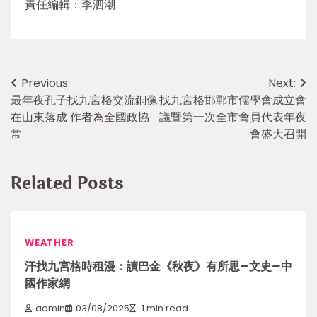
責任編輯：李泗潮
Post
Previous:
Next:
最年夜孔子找九宮格交流銅像
找九宮格邯鄲市儒學會成立會
navigation
在山東落成 作者為全國政協
議暨第一次全市會員代表年夜
常
會盛大召開
Related Posts
WEATHER
汗找九宮格時租漫：讀巴金《秋夜》有所思–文史–中
國作家網
admin
03/08/2025
1 min read