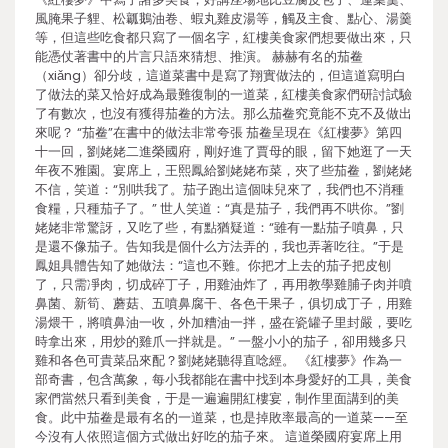
風腌果子貍、松瓤鵝油卷、蝦丸雞皮湯等，觸及主食、點心、湯羹
等，但這些吃食都只寫了一個名字，紅樓美食家們想要做出來，只
能憑仗著書中的片言只語來猜想、推演。 赫赫有名的茄鲞
（xiǎng）卻分歧，這道菜書中是寫了翔實做法的，但這道寫明白
了做法的菜又恰好成為最難復制的一道菜，紅樓美食家們研討試驗
了有數次，也沒有獲得茄鲞的方法。那么茄鲞究竟能不克不及做出
來呢？ “茄鲞”在書中的做法非常夸張 茄鲞呈現在《紅樓夢》第四
十一回，劉姥姥二進榮國府，剛好進了賈母的眼，留下她逛了一天
年夜不雅園。宴席上，王熙鳳給劉姥姥布菜，夾了些茄鲞，劉姥姥
不信，笑道：“別哄我了。茄子跑出這個味兒來了，我們也不消種
食糧，只種茄子了。” 世人笑道：“真是茄子，我們再不哄你。”劉
姥姥非常驚訝，又吃了些，有點猶疑道：“雖有一點茄子噴鼻，只
是還不像茄子。告知我是個什么方法弄的，我也弄著吃往。”于是
鳳姐具體告知了她做法：“這也不難。你把才上去的茄子把皮刨
了，只需凈肉，切成碎丁子，用雞油炸了，再用教學雞脯子肉并噴
鼻菌、新筍、蘑菇、五噴鼻腐干、各色干果子，俱切成丁子，用雞
湯煨干，將噴鼻油一收，外加糟油一拌，盛在瓷罐子里封嚴，要吃
時拿出來，用炒的雞爪一拌就是。” 一盤小小的茄子，卻用幾多只
雞和各色可貴菜品來配？劉姥姥聽得直唸經。 《紅樓夢》作為一
部奇書，包含萬象，每小我都能在書中找到本身愛好的工具，美食
家們當然只看到美食，于是一遍遍開紅樓宴，制作里面講到的美
食。此中茄鲞是最有名的一道菜，也是掉敗率最高的一道菜——至
今沒有人依照這個方式做出好吃的茄子來。 這道榮國府宴席上用