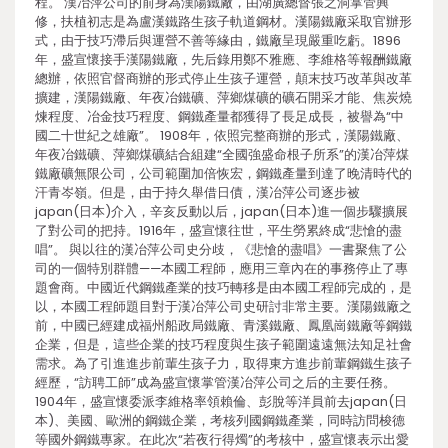
程。 漢冶萍公司的前身為漢陽鐵廠，由湖廣總督張之洞掌管興
修，扶植初志是為盧漢鐵路生孩子軌道鋼材。漢陽鐵廠采取官辦形
式，由于技巧滯后與運營不善等緣由，鐵廠呈現嚴重吃虧。1896
年，盛宣懷接手漢陽鐵廠，先后錄用鄭不雅應、李維格等報酬鐵廠
總辦，依照官督商辦的形式停止生孩子運營，顛末技巧改革與改革
擴建，漢陽鐵廠、年夜冶鐵礦、萍鄉煤礦的礦石開采才能、焦炭燒
煉程度、冶金技巧程度、鋼鐵產量都獲得了長足成長，被譽為“中
國二十世紀之雄廠”。 1908年，依照完整商辦的形式，漢陽鐵廠、
年夜冶鐵礦、萍鄉煤礦結合組建“全國強盛命根子所系”的漢冶萍煤
鐵廠礦無限公司，公司範圍加倍恢宏，鋼鐵產量到達了晚清時代的
汗青岑嶺。但是，由于持久舉借日債，漢冶萍公司逐步被
japan(日本)介入，辛亥反動以后，japan(日本)進一個步驟擴展
了對公司的把持。1916年，盛宣懷往世，平生勞累終成“悲愴的盡
唱”。 與以往的漢冶萍公司史分歧，《悲愴的盡唱》一書聚焦了公
司的一個特別群體——本國工程師，應用三章內在的事務停止了專
題會商。中國近代鋼鐵產業的技巧轉移是由本國工程師完成的，是
以，本國工程師題目對于漢冶萍公司史研討非常主要。漢陽鐵廠之
前，中國已經建成福州船政局鐵廠、青溪鐵廠、鳳凰崗鐵廠等鋼鐵
企業，但是，這些企業的技巧程度與生孩子範圍遠遠無法知足社會
需求。為了引進進步前輩生孩子力，取得東方進步前輩鋼鐵生孩子
經歷，“訪聘工師”成為盛宣懷掌管漢冶萍公司之后的主要任務。
1904年，盛宣懷委派李維格率領賴倫、彭脫等洋員前去japan(日
本)、美國、歐洲的鋼鐵企業，考核列國鋼鐵產業，同時訪問梭德
等國外鋼鐵專家。在此次“若夜行得燭”的考核中，盛宣懷表示出愛