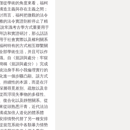
僅從學術的角度來看，福柯
構造主義與存在主義之間；
討而言，福柯把微觀的法令
雅的法令實證剖析停止了精
如說常識考古學方式重要用于
拜訪和實證研討，那么話語
用于社會實際以及權利關系
福柯特有的方式相互聯繫關
全部學術生活，并且可以作
識。自《規訓與處分：牢獄
簡稱《規訓與處分》）完成
統治身手和小我倫理實行的
化進一個步驟凸顯。該方式
、持續性的本源，而是在汗
深層尋覓差別、疏散以及非
從而浮現失事物的多樣性、
、復合化以及靜態關系。從
來從頭熟悉汗青，近代法治
構成加倍人道化的體系體
安排情勢代替了另一種安排
從規范系統中各類暴力情勢