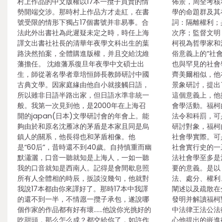
村上作品的中文版權以17本一攬子買賣的情
佈景，周全考核
勢開端交涉。那時村上作品方才走紅，在書
學的命題群及其
號受限的情形下獨占17個書號并非易事。合
詞：隔離權利；
法此外出書社為此遲疑未定之時，時任上海
次序；監督文明
譯文出書社社長的清華年夜學文科出生的葉
柯視為哲學家和
路決然拍案，全體購進版權，并且交給沈維
俗意義上的“社
藩擔任。 沈維藩系復旦年夜學中文碩士出
也與罕見的社會
生，師從著名學者章培恒師長教師研討中國
齊美爾相似，他
古典文學。因家庭緣由他自小就接觸日語，
景象研討，提出
所以雖非日語半路出家，但日語水準非統一
這個意義上，他
般。我第一次見到他，是2000年在上海召
會學活動。福柯
開的japan(日本)文學研討會的年會上。能
法令和科罰，可
夠由於和原名沈雁冰的茅盾是本家且同是烏
研討對象，福柯
鎮人的關系，他長得也和茅盾相像。他
社會學實際。可
是“60后”，昔時還不到40歲。自持慎重而幽
社會實行史的一
默瀟灑，口音一聽就知是上海人，一如一聽
法社會學至多是
我的口音就知是西南人。記得是會間歇息照
要的意義。是以
所有人全體相的時辰，扳談沒幾句，他就對
法、處分、權利
我說17本都由你來譯好了。那時17本中我譯
闡述以及疏散在
的還不到一半，不情愿一攬子承包，遂說哪
發明并解讀福柯
個作家的作品都有好有壞……他說你光挑好的
中法律王法公法
吃甜頭，那么怎么成？都交給你了，如許作
心他提出的嵌進