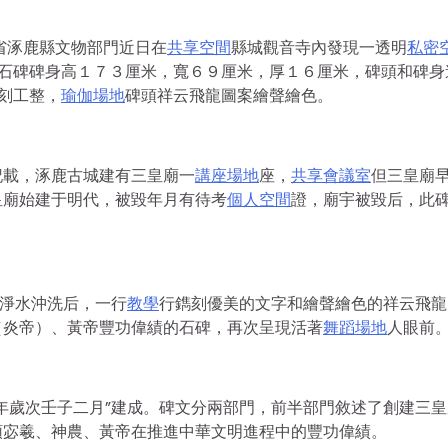
省涿鹿縣文物部門近日在
共享空間
縣城觀音寺內發現一透明
私密
石碑碑身高１７３厘米，寬６９厘米，厚１６厘米，碑頭和碑身
刻工整，
瑜伽場地
碑頭祥云飛龍圖案繪聲繪色。
記載，涿鹿古城建有三皇廟一
講座場地
座，
共享會議室
但三皇廟
皇廟始建于明代，被毀年月有待考
個人空間
證，廟宇被毀后，此
經淨水沖洗后，一行
教學
行鐫刻優美的文字和繪聲繪色的祥云飛龍
（炎帝）、黃帝豐功偉績的石碑，再次呈現活著
舞蹈場地
人眼前
年歲次壬子二月”建成。碑文分兩部門，前半部門敘述了創建三皇
頌宓羲、神農、黃帝在推進中華文明進程中的豐功偉績。