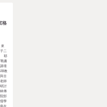
宮格
 來
孔子二
 耶
下戰書
學講壇
18教
緯與古
講老師
所研討
蜜林傳
學院郜
際儒學
講座在