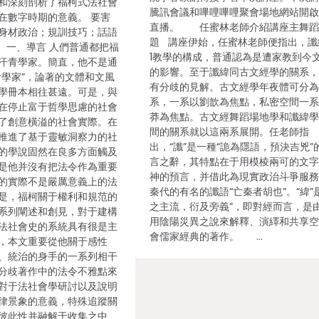
和深刻剖析了福柯式法社會
騰訊會議和嗶哩嗶哩聚會場地網站開
在數字時期的意義。 要害
直播。 任蜜林老師介紹講座主舞蹈
身材政治；規訓技巧；話語
題 講座伊始，任蜜林老師便指出，讖
 一、導言 人們普通都把福
1教學的構成，普通認為是遭家教到今
汗青學家。簡直，他不是通
的影響。至于讖緯同古文經學的關系
會學家”，論著的文體和文風
有分歧的見解。古文經學年夜體可分
學冊本相往甚遠。可是，與
系，一系以劉歆為焦點，私密空間一
在停止富于哲學思慮的社會
莽為焦點。古文經舞蹈場地學和讖緯
了創意橫溢的社會實際。在
間的關系就以這兩系展開。任老師指
推進了基于靈敏洞察力的社
出，“讖”是一種“詭為隱語，預決吉兇”
的學說固然在良多方面觸及
言之辭，其特點在于用模棱兩可的文
是他并沒有把法令作為重要
神的預言，并借此為現實政治斗爭服
的實際不是嚴厲意義上的法
秦代的有名的讖語“亡秦者胡也”。“緯”
是，福柯關于權利和規范的
之主流，衍及旁義”，即對經而言，是
系列闡述和創見，對于建構
用陰陽災異之說來解釋、演繹和共享
法社會史的系統具有很是主
會儒家經典的著作。 …
，本文重要從他關于感性
、統治的身手的一系列相干
分歧著作中的法令不雅點來
對于法社會學研討以及說明
律景象的意義，特殊追蹤關
彼此性并融解于收集之中