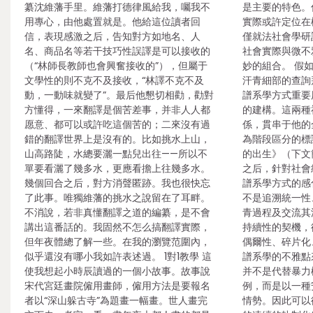
纂沈維藩手里。維藩打德律風給我，囑我不
是主要的特色。
用專心，由他處置就是。他給這位讀者回
實際或許定位在
信，表現感激之后，告知對方如地名、人
僅就法社會學研
名、商品名等若干技巧性誤譯是可以接收的
社會實際與微不
（“林師長教師也會興奮接收的”），但屬于
妙的組合。 假
文學性的則不克不及接收，“林譯不克不及
汗青細部的查詢
動，一動味就變了”。最后他懇切相勸，勸對
譜系學方式重要
方懂得，一來翻譯是個苦差事，并非人人都
的建構。這兩種
愿意、都可以或許吃這個苦的；二來沒有過
係，貫串于他的
錯的翻譯世界上是沒有的。比如挑水上山，
為階段區分的標
山高路陡，水總要灑一點兒出往——所以不
的出生》（下文
單要看灑了幾多水，更應看擔上往幾多水。
之后，針對社會
幾個回合之后，對方消聲匿跡。我也很快忘
譜系學方式的感
了此事。唯獨維藩的挑水之說留在了耳畔。
不是追溯統一性
不消說，若非真懂翻譯之道的編纂，是不會
青過程及交流其
講出這番話的。我固然不怎么搞翻譯實際，
持續性的契機，
但年夜體總了解一些。在我的瀏覽范圍內，
偶爾性、碎片化
似乎還沒有哪小我如許表述過。 1對1教學 這
譜系學的不雅點
使我想起小時辰讀過的一個小故事。故事說
并不是代替暴力
宋代宮廷畫院僱用畫師，僱用方法是要報名
例，而是以一種
者以“深山躲古寺”為題畫一幅畫。世人畫完
情勢。因此可以