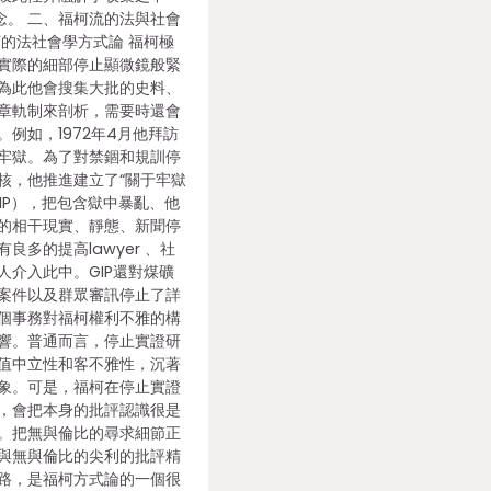
念。 二、福柯流的法與社會
柯的法社會學方式論 福柯極
實際的細部停止顯微鏡般緊
為此他會搜集大批的史料、
章軌制來剖析，需要時還會
例如，1972年4月他拜訪
牢獄。為了對禁錮和規訓停
核，他推進建立了“關于牢獄
IP），把包含獄中暴亂、他
的相干現實、靜態、新聞停
良多的提高lawyer 、社
人介入此中。GIP還對煤礦
案件以及群眾審訊停止了詳
個事務對福柯權利不雅的構
響。普通而言，停止實證研
值中立性和客不雅性，沉著
象。可是，福柯在停止實證
，會把本身的批評認識很是
。把無與倫比的尋求細節正
與無與倫比的尖利的批評精
路，是福柯方式論的一個很