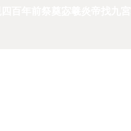
現四百年前祭奠宓羲炎帝找九宮