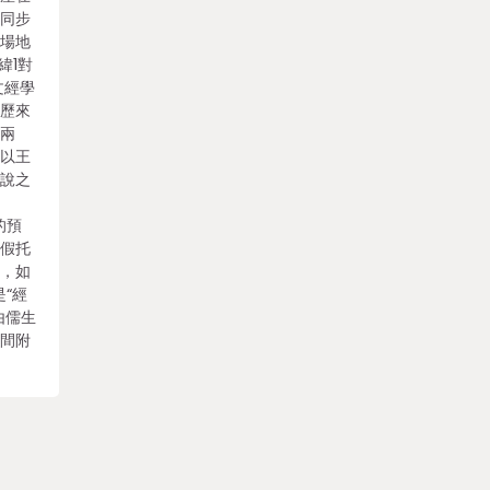
啟同步
場地
緯1對
文經學
，歷來
為兩
系以王
學說之
的預
字假托
務，如
是“經
由儒生
空間附