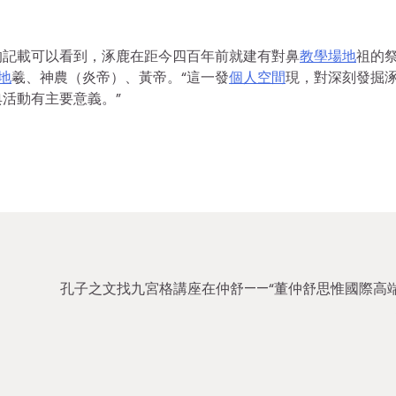
的記載可以看到，涿鹿在距今四百年前就建有對鼻
教學場地
祖的
地
羲、神農（炎帝）、黃帝。“這一發
個人空間
現，對深刻發掘
活動有主要意義。”
孔子之文找九宮格講座在仲舒——“董仲舒思惟國際高