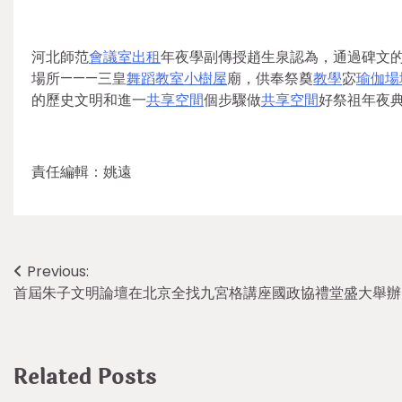
河北師范
會議室出租
年夜學副傳授趙生泉認為，通過碑文
場所———三皇
舞蹈教室
小樹屋
廟，供奉祭奠
教學
宓
瑜伽場
的歷史文明和進一
共享空間
個步驟做
共享空間
好祭祖年夜典
責任編輯：姚遠
Post
Previous:
首屆朱子文明論壇在北京全找九宮格講座國政協禮堂盛大舉辦
navigation
Related Posts