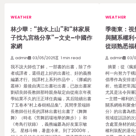
WEATHER
WEATHER
林少華：“挑水上山”和“林家展
季衛東：視
子找九宮格分享”–文史–中國作
與關系權利
家網
從頭熟悉福
admin
03/05/2025
1 min read
admin
03/
我不說大師也了解，一部書的出書，除了作
摘要：從《瘋癲
者或譯者，還得趕上好的出書社、好的義務
柯一向努力于構
編纂才行。拙譯村上系列作品中，《挪威的
倡導作為安排道
叢林》最後由漓江出書社出書，已故出書家
析。他還把常識
劉碩良師長教師那時親身敲定由從南京年夜
尤其是法令與審
學結業不久的汪正球任責編，其后陸續出書
—主體—權利的
了五卷本“村上春樹精品集”。其間李景端師
關系網格和聚會
長教師任社長的譯林出書社出書了《舞舞
分》的出書為標
舞》（時名《芳舞蹈場地華的舞步》）和
視域從話語的次
《奇鳥行狀錄》，義務編纂為好友葉宗敏
含處置身材的統
兄。 星移斗轉，暑盡冷來。到了2000年，
權利裝配的退化