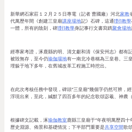
新華網石家莊１２月２５日專電（記者 曹國廠）河北
家教
代萬歷年間《創建三皇廟
講座場地
記》石碑，這通
1對1教學
一體，所有的陰刻，碑
1對1教學
身記事行文書寫鐫
聚會場地
經專家考證，涿鹿縣的明、清文獻和清《保安州志》都有
被毀無存，至今仍
瑜伽場地
有一南北冷巷稱為三皇巷。三
埋躲于地下多年，在舊城改革工程施工時挖出。
在此次考核任務中發現，碑頭“三皇廟”幾個字仍然可辨，
浮現出來，至此，緘默了四百多年的紀念歌頌宓羲、神農
根據碑文記載，涿
瑜伽教室
鹿縣三皇廟于“年夜明萬歷四十
歷史淵源、佈景和基礎情況；下半部門重要是
共享空間
歌