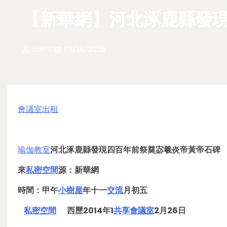
【新華網】河北涿鹿縣發
admin
03/26/2025
會議室出租
瑜伽教室
河北涿鹿縣發現四百年前祭奠宓羲炎帝黃帝石碑
來
私密空間
源：新華網
時間：甲午
小樹屋
年十一
交流
月初五
私密空間
西歷2014年1
共享會議室
2月26日