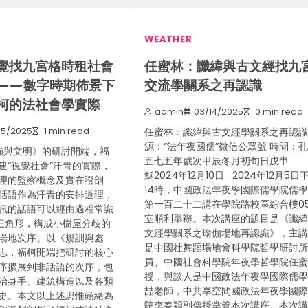
WEATHER
覺找九宮格時租社會
任蜜林：讖緯與古文經找九
——數字時期佈景下
交流學關系之再認識
柯的法社會學實際
admin
03/14/2025
0 min read
05/2025
1 min read
任蜜林：讖緯與古文經學關系之再認識
源：“法年夜國儒”微信公眾號 時間：
與文明》的研討開端，福
五七五年歲次甲辰冬月初旬日戊申
建“視覺社會”汗青的實際，
穌2024年12月10日 2024年12月5日
理的監察概念及實在證剖
14時，中國政法年夜學國際儒學院儒
話語作為汗青的安排道理，
第一百二十二講在學院路校區綜合樓05
訊的話語可以經由過程常識
室順利舉辦。本次講座的題目是《讖
三角形，構成小樹屋分歧的
文經學關系之瑜伽場地再認識》，主
場地次序。以《規訓與處
是中國社舞蹈場地會科學院哲學研討
志，福柯開端把研討的核心
員、中國社會科學院年夜學哲學院任
序擴展到非話語的次序，包
授，與談人是中國政法年夜學國際儒
治身手、建筑構造以及各類
喆老師，中共享空間國政法年夜學國
史。本文以上述思惟頭緒為
院李春穎副傳授掌管本次講座。本次