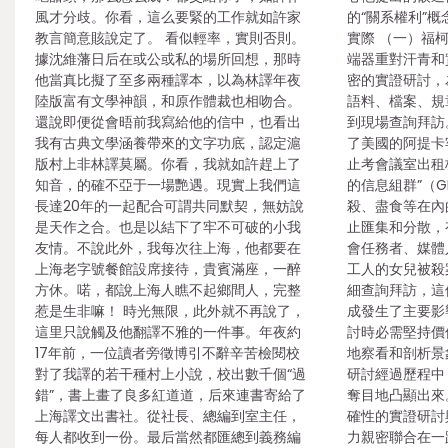
風才分歧。你看，這么要緊的工作就如許家
的“關系權利”概
教言簡意賅說定了。 看似輕率，實則否則。
實際 （一）福
據沈維藩日后在或公或私的場所回想，那時
端器重對汗青和
他當真比擬了至多兩種譯本，以為林譯年夜
密的實證研討，
陸版富有文學神韻，和原作體裁也相吻合。
語料、檔案、規
還說即便從會晤前我寫給他的信中，也看出
到現場查詢拜訪。
我有古典文學涵養帶來的文字功底，認定滬
了美國的阿提卡
版村上非林譯莫屬。你看，我就如許趕上了
止考會議室出租
知音，的確不亞于一場艷遇。現實上我們這
的信息組群”（G
長達20年的一起配合可謂共同默契，無妨說
殺、盡食等在內
是天作之合。也是以結下了牢不可破的小我
止匯集和分散，有
友情。不說此外，我每次往上海，他都要在
會任務者、媒體
上海老字號餐館設席接待，貴賓滿座，一醉
工人的女兒被殺
方休。喏，都說上海人瞧不起鄉間人，完整
細查詢拜訪，這
惹是生非嘛！ 時光無限，此外就不再說了，
成發生了主要影
這里只說觸及他翻譯不雅的一件事。年夜約
討時必需堅持價
17年前，一位讀者旁徵博引不辭辛苦檢閱校
地察看和剖析景
對了我譯的若干種村上小說，校出數千個“過
研討經過歷程中
錯”，書上畫了良多紅道道，后來連書寄給了
奪目地凸顯出來
上海譯文出書社。從社長、總編到室主任，
確性的實證研討
每人都收到一份。最后當然都匯總到義務編
力親密聯合在一