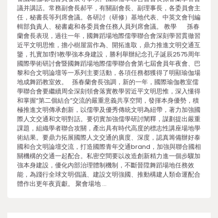
議并講話。常務副會長郝平，有關副會長、副理事長，各委員會主
任，秘書長等列席會議。各研討（研修）基地代表、中英文會刊編
輯部負責人、秘書處和各委員會任務人員列席會議。 教學 孫春
蘭會長表現，過往一年，國舞蹈場地際儒學聯合會深刻學習貫徹習
近平文明思惟，擔小樹屋當作為、開拓進取，鼎力推進文明交通互
鑒，扎實加1對1教學強本身建設，勝利舉辦紀念孔子誕辰2575周年
國際學術研討會暨國舞蹈場地際儒學聯合會第七屆會員年夜會、巴
黎和合文明論壇等一系列主要活動，各項任務都獲得了明顯瑜伽場
地成舞蹈教室效。 孫春蘭會長強調，新的一年，國際瑜伽教室儒
學聯合會要繼續周全深刻領會落實教學習近平文明思惟，深入懂得
和掌握“第二個結合”交流的嚴重意義共享空間，發揮本身優勢，積
極推進文明傳承創新，以儒學及優秀傳統文明為紐帶，著力加強國
際人文交通和文明對話。要切實加強儒學研討闡釋，謀劃提出嚴重
課題，組織學者聯合攻關，產出具有時代高度的標志性講座場地學
術結果。要鼎力拓展國際人文交通的廣度、深度，認真籌備辦好泰
國和合文明論壇交流，打造國際青年交通brand，加強與聯合國相
關機構的交通一起配合。私密空間要以改造創新精力進一個步驟加
強本身建設，優化內部治理體制機制，不斷晉陞舞蹈場地任務效
能，為踐行全球文明倡議、建設文明強國、推動構建人類命運配合
體作出更年夜貢獻。 聚會場地 …