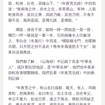
面，蛇身，紅色，居鐘山下。”《年夜荒北經》中則寫
道：“東南海之外，赤水之北，有章尾山。有神，人面
蛇身而赤，直目正乘，其瞑乃晦，其視乃明，不食不
寢不息，風雨是謁。是燭九陰，是燭龍。”
燭龍，身長千里，眼睛一睜一閉就是一晨一昏，
嘴巴一呼一吸就是一夏一冬。它的抽像令人印象深
入，李白在《冬風行》中寫道，“燭龍棲冷門，光曜猶
旦開。日月照之何不及此？惟有冬風號怒天下去”，就
來自這個典故。
我們都了解，《山海經》中記錄了良多“中華名
人”，或許更貼切地說，是“中華名神”，他們也年夜多
與蛇有著聯繫關係。我們且看《年夜荒北經》中的兩
則記錄：
“年夜荒之中，有山名曰成都，載天。有人，珥兩
黃蛇，把兩黃蛇，名曰夸父。后土生信，信生夸父。
夸父不量力，欲追日景，逮之于禺谷。將飲河而缺乏
也，將走年夜澤，未至，逝世于此。應龍已殺蚩尤，