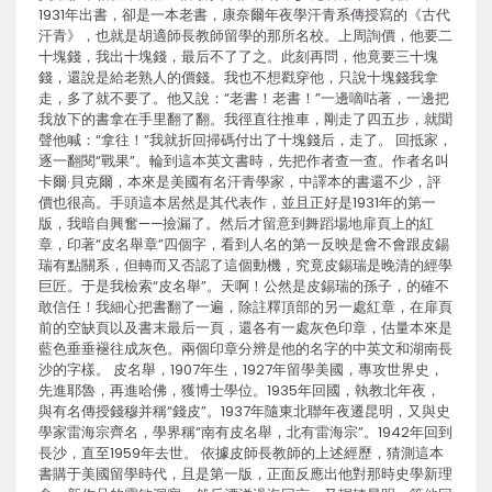
1931年出書，卻是一本老書，康奈爾年夜學汗青系傳授寫的《古代
汗青》，也就是胡適師長教師留學的那所名校。上周詢價，他要二
十塊錢，我出十塊錢，最后不了了之。此刻再問，他竟要三十塊
錢，還說是給老熟人的價錢。我也不想戳穿他，只說十塊錢我拿
走，多了就不要了。他又說：“老書！老書！”一邊嘀咕著，一邊把
我放下的書拿在手里翻了翻。我徑直往推車，剛走了四五步，就聞
聲他喊：“拿往！”我就折回掃碼付出了十塊錢后，走了。 回抵家，
逐一翻閱“戰果”。輪到這本英文書時，先把作者查一查。作者名叫
卡爾·貝克爾，本來是美國有名汗青學家，中譯本的書還不少，評
價也很高。手頭這本居然是其代表作，並且正好是1931年的第一
版，我暗自興奮——撿漏了。然后才留意到舞蹈場地扉頁上的紅
章，印著“皮名舉章”四個字，看到人名的第一反映是會不會跟皮錫
瑞有點關系，但轉而又否認了這個動機，究竟皮錫瑞是晚清的經學
巨匠。于是我檢索“皮名舉”。天啊！公然是皮錫瑞的孫子，的確不
敢信任！我細心把書翻了一遍，除註釋頂部的另一處紅章，在扉頁
前的空缺頁以及書末最后一頁，還各有一處灰色印章，估量本來是
藍色垂垂褪往成灰色。兩個印章分辨是他的名字的中英文和湖南長
沙的字樣。 皮名舉，1907年生，1927年留學美國，專攻世界史，
先進耶魯，再進哈佛，獲博士學位。1935年回國，執教北年夜，
與有名傳授錢穆并稱“錢皮”。1937年隨東北聯年夜遷昆明，又與史
學家雷海宗齊名，學界稱“南有皮名舉，北有雷海宗”。1942年回到
長沙，直至1959年去世。 依據皮師長教師的上述經歷，猜測這本
書購于美國留學時代，且是第一版，正面反應出他對那時史學新理