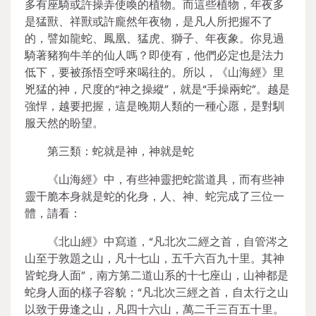
多有座騎或許操弄使喚的植物。而這些植物，年夜多
是猛獸、祥獸或許龐然年夜物，是凡人所把握不了
的，譬如龍蛇、鳳凰、猛虎、獅子、年夜象。你見過
騎著豬狗牛羊的仙人嗎？即使有，他們必定也是法力
低下，要被孫悟空呼來喝往的。所以，《山海經》里
兇猛的神，尺度的“神之操縱”，就是“手操兩蛇”。越是
強悍，越要把握，這是晚期人類的一種心愿，是對馴
服天然的盼望。
第三類：蛇就是神，神就是蛇
《山海經》中，有些神靈把蛇當道具，而有些神
靈干脆本身就是蛇的化身，人、神、蛇完成了三位一
體，請看：
《北山經》中寫道，“凡北次二經之首，自管涔之
山至于敦題之山，凡十七山，五千六百九十里。其神
皆蛇身人面”，南方第二道山系的十七座山，山神都是
蛇身人面的樣子容貌；“凡北次三經之首，自太行之山
以致于毋逢之山，凡四十六山，萬二千三百五十里。