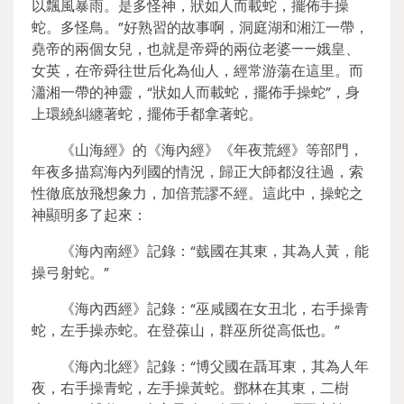
以飄風暴雨。是多怪神，狀如人而載蛇，擺佈手操
蛇。多怪鳥。”好熟習的故事啊，洞庭湖和湘江一帶，
堯帝的兩個女兒，也就是帝舜的兩位老婆——娥皇、
女英，在帝舜往世后化為仙人，經常游蕩在這里。而
瀟湘一帶的神靈，“狀如人而載蛇，擺佈手操蛇”，身
上環繞糾纏著蛇，擺佈手都拿著蛇。
《山海經》的《海內經》《年夜荒經》等部門，
年夜多描寫海內列國的情況，歸正大師都沒往過，索
性徹底放飛想象力，加倍荒謬不經。這此中，操蛇之
神顯明多了起來：
《海內南經》記錄：“臷國在其東，其為人黃，能
操弓射蛇。”
《海內西經》記錄：“巫咸國在女丑北，右手操青
蛇，左手操赤蛇。在登葆山，群巫所從高低也。”
《海內北經》記錄：“博父國在聶耳東，其為人年
夜，右手操青蛇，左手操黃蛇。鄧林在其東，二樹