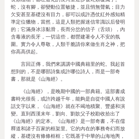
蛇，沒有腳，卻變動位置敏捷，並且悄無聲氣；目力
欠安甚至基礎沒有目力，卻可以或許憑仗紅外感知精
準定位獵物，當然，這是人類把握迷信常識以后發明
的；它滿身冰涼黏滑，長而分岔的信子（舌頭），內
含毒液的長牙，一切這些，都營建著令人不安的氛
圍。實力令人尊敬，人類干脆請你來做生肖之神，把
你高高供起。
言回正傳，我們來講講中國典籍里的蛇。我起首
想到的，不是哪部詩集或許哪位詩人，而是一部奇
書，那就是《山海經》。
《山海經》，是晚期中國的一部典籍。這部書成
書時光很長，或許跨越千年，能夠是自從中國人有說
話文字以來，《山海經》就在不竭地積聚、豐盛和演
變。直到西漢末年，劉向、劉歆父子校勘收拾出了
《山海經》的定本。《山海經》是一部奇書，不在儒
釋道和諸子百家的框架里。它的內在的事務奇幻而放
縱，基礎沒有條條框框；它既基于中華的山海地輿，