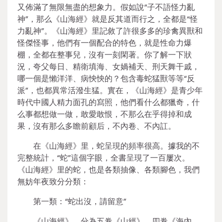
又佈滿了無限無盡的想象力。假如說“子不語怪力亂
神”，那么《山海經》就是反其道而行之，全都是“怪
力亂神”。《山海經》里記敘了許很多多的珍禽異獸和
怪傑怪事，他們有一個配合的特色，就是性命力爆
棚，全都在整事兒，沒有一刻閑著。你了解一下狀
況，夸父每日、精衛填海、女媧補天、刑天舞干戚，
哪一個是懶洋洋、病怏怏的？包含毒蛇猛獸等等“反
派”，也都異常活潑生猛。實在，《山海經》是青少年
時代中國人精力面孔的寫照，他們看什么都獵奇，什
么事都想做一做，敢愛敢恨，不那么在乎得掉和成
果，沒有那么多瞻前顧后，不內卷、不內訌。
在《山海經》里，蛇呈現的頻率很高。據我的不
完整統計，“蛇”這個字眼，全書呈現了一百屢次。
《山海經》里的蛇，也是各類抽像、各類腳色，我們
無妨年夜致分分類：
第一類：“蛇出沒，請留意”
《山海經》，分為五卷《山經》、四卷《海內