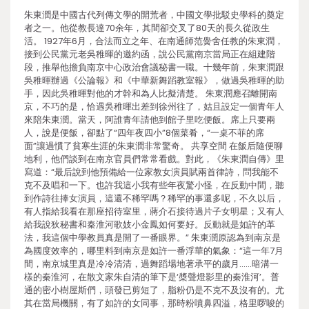
朱東潤是中國古代列傳文學的開荒者，中國文學批駁史學科的奠定
者之一。他從教長達70余年，其間卻交叉了80天的長久從政生
活。 1927年6月，合法而立之年、在南通師范黌舍任教的朱東潤，
接到公民黨元老吳稚暉的邀約函，說公民黨南京當局正在組建階
段，推舉他擔負南京中心政治會議秘書一職。十幾年前，朱東潤跟
吳稚暉辦過《公論報》和《中華新舞蹈教室報》，做過吳稚暉的助
手，因此吳稚暉對他的才幹和為人比擬清楚。 朱東潤應召離開南
京，不巧的是，恰遇吳稚暉出差到徐州往了，姑且設定一個青年人
來陪朱東潤。當天，阿誰青年請他到館子里吃便飯。席上只要兩
人，說是便飯，卻點了“四年夜四小”8個菜肴，“一桌不菲的席
面”讓過慣了貧寒生涯的朱東潤非常驚奇。 共享空間 在飯后隨便聊
地利，他們談到在南京官員們常常看戲。對此，《朱東潤自傳》里
寫道：“最后說到他預備給一位家教女演員賦兩首律詩，問我能不
克不及唱和一下。也許我這小我有些年夜驚小怪，在反動中間，聽
到作詩往捧女演員，這還不稀罕嗎？稀罕的事還多呢，不久以后，
有人指給我看在那座招待室里，蔣介石接待過片子女明星；又有人
給我說狄秘書和秦淮河歌妓小金鳳如何要好。反動就是如許的革
法，我這個中學教員真是開了一番眼界。” 朱東潤原認為到南京是
為國度效率的，哪里料到南京是如許一番浮華的氣象：“這一年7月
間，南京城里真是冷冷清清，過舞蹈場地著承平的歲月……暗溝一
樣的秦淮河，在散文家朱自清的筆下是‘槳聲燈影里的秦淮河’。普
通的密小樹屋斯們，頭發已剪短了，脂粉仍是不克不及沒有的。尤
其在當局機關，有了如許的女同事，那時粉噴鼻四溢，格里啰唆的