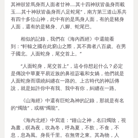
其神狀皆馬身而人面者廿神……其十四神狀皆彘身而載
玉……其十神狀皆彘身而八足蛇尾”，南方第三道山系共
有四十多位山神，此中有的是馬身人面，有的是豬身
人面，還有的是豬身、八腳、蛇尾巴。
相似的記錄，我們在《海內西經》中還能看
到：“軒轅之國在此窮山之際，其不壽者八百歲。在男
子國北。人面蛇身，尾交首上。”
“人面蛇身，尾交首上”，這令你想起什么？必定
是傳說中華夏平易近族的鼻祖宓羲和女媧，他們就是
人面蛇身而環繞糾纏在一路的。上古時代的神話傳
說，就是如許你中有我、我中有你，糾纏在一路。
《山海經》中還有巨蛇為神的記錄，那就是有名
的“燭陰”，或稱“燭龍”。
《海內北經》中寫道：“鐘山之神，名曰燭陰，視
為晝，瞑為夜，吹為冬，呼為夏，不飲，不食，不
息，息為風。身長千里。在無䏿之東。其為物，人