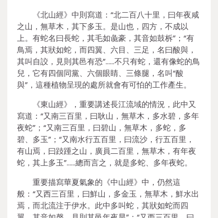
《北山經》中則寫道：“北二百八十里，曰年夜咸
之山，無草木，其下多玉。是山也，四方，不成以
上。有蛇名曰長蛇，其毛如彘豪，其音如鼓柝”；“有
鳥焉，其狀如蛇，而四翼、六目、三足，名曰酸與，
其叫自詨，見則其邑有恐”……不只有蛇，還有像蛇的鳥
兒，它有四個同黨、六個眼睛、三條腿，名叫“酸
與”，這種植物呈現的處所就會有可怕的工作產生。
《東山經》，重要講述長江流域的情況，此中又
寫道：“又南三百里，曰耿山，無草木，多水碧，多年
夜蛇”；“又南三百里，曰碧山，無草木，多蛇，多
碧、多玉”；“又南水行五百里，曰流沙，行五百里，
有山焉，曰跂踵之山，廣員二百里，無草木，有年夜
蛇，其上多玉”……總而言之，就是多蛇、多年夜蛇。
重要描寫華夏氣象的《中山經》中，仍然這
般：“又西三百里，曰鮮山，多金玉，無草木，鮮水出
焉，而北流注于伊水。此中多叫蛇，其狀如蛇而四
翼，其音如磬，見則其邑年夜旱”；“又西三百里，曰