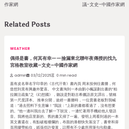
作家網
議-文史–中國作家網
Related Posts
WEATHER
偶得是書，何其有幸——撿漏東北聯年夜傳授的找九
宮格教室收藏–文史–中國作家網
admin
03/12/2025
0 min read
蓋有皮名舉名字印章的《古代汗青》書內頁 周末按例往書攤，何
曾想到竟有興趣外驚喜。 中文書淘到一本由劉小楓謀劃出書的“柏
拉圖注疏集”之《幻想國》，聽說是對勘古希臘語原文譯出，號稱
第一尺度譯本。 推車分開，途經一書攤時，一位賣書老板對我喊
道：“過去照料下生意嘛！”我說：“上新的書都看過了，沒有想要
的。”他一邊叫我出去了解一下狀況，一邊忙著用手機給他人發語
音。我將他店里新的、舊的書又掃了一遍。發明上周看到過的一本
英文書還在，有點破襤褸爛的，布面的漆都快失落沒了，書脊和扉
頁用膠帶粘住，紙張些許發黃，註釋有不少處所用筆勾勾勒畫。