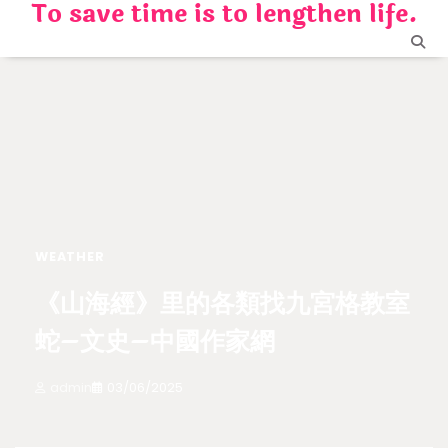
To save time is to lengthen life.
Skip
to
content
WEATHER
《山海經》里的各類找九宮格教室
蛇–文史–中國作家網
admin
03/06/2025