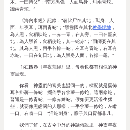
木。一曰博父”；“南方禺強，人面鳥身，珥兩青蛇。
踐兩青蛇。”
《海內東經》記錄：“奢比尸在其北，獸身、人
面、年夜耳，珥兩青蛇”；“黑齒國在其北
教學場地
，
為人黑，食稻啖蛇，一赤一青，在其旁。一曰在豎亥
北，為人黑首，食稻使蛇，其一蛇赤”；“雨師妾在其
北。其為人黑，兩手各操一蛇，左耳有青蛇，右耳有
赤蛇。一曰在旬日北，為人黑身人面，各操一龜。”
而在四卷《年夜荒經》里，每卷也都有相似的神
靈呈現。
你看，神靈們的審美也蠻同一的，標配就是擺佈
耳各掛著一條蛇，擺佈手各拿著一條蛇。這兩條蛇，
普通是一條青蛇、一條赤練蛇。假如要更活潑生猛
些，就要像黑齒國的人那樣，一手拿著一條蛇，左啃
一口、右啃一口，“活蛇刺身”，膽子與口胃都非凡。
我們了解，在古今中外的神話傳說里，神靈年夜