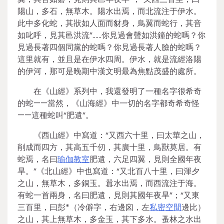
陽山，多石，無草木。陽水出焉，而北流注于伊水。
此中多化蛇，其狀如人面而豺身，鳥翼而蛇行，其音
如叱呼，見其邑洪流”……你見過會聲如洪鐘的蛇嗎？你
見過長著四個同黨的蛇嗎？你見過長著人臉的蛇嗎？
這里就有，並且是在伊水四周。伊水，就是流經洛陽
的伊河，那可是晚期中漢文明最為焦點茂盛的處所。
在《山經》系列中，我還發明了一種名字很希奇
的蛇——當然，《山海經》中一切的名字都奇希奇怪
——這種蛇叫“肥遺”。
《西山經》中寫道：“又西六十里，曰太華之山，
削成而四方，其高五千仞，其廣十里，鳥獸莫居。有
蛇焉，名曰
瑜伽教室
肥遺，六足四翼，見則全國年夜
旱。”《北山經》中也寫道：“又北百八十里，曰渾夕
之山，無草木，多銅玉。囂水出焉，而西流注于海。
有蛇一首兩身，名曰肥遺，見則其國年夜旱”；“又東
三百里，曰彭*（冷僻字，右邊囟，左
私密空間
邊比）
之山，其上無草木，多金玉，其下多水。蚤林之水出