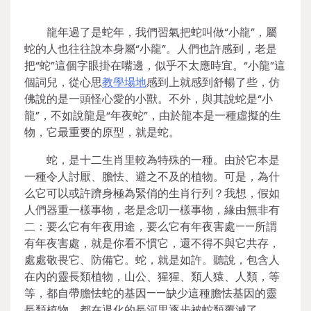
龍年過了是蛇年，我們習氣把蛇叫做“小龍”，屬
蛇的人也往往說本身屬“小龍”。人們也許感到，老是
把“蛇”這個字眼掛在嘴邊，似乎不太應時宜。“小龍”這
個詞兒，從心思
教學場地
感到上就感到舒暢了些，仿
佛說的是一頭怪心愛的小獸。不外，與其說蛇是“小
龍”，不如說龍是“年夜蛇”，由於龍本是一種虛擬的生
物，它最重要的原型，就是蛇。
蛇，是十二生肖里較為特殊的一種。由於它本是
一種令人討厭、膽怯、避之不及的植物。可是，為什
么它可以或許躋身極為緊俏的生肖行列？我想，假如
人們器重一樣事物，老是念叨一樣事物，緣由無非有
二：要么它有年夜用途，要么它有年夜害處——所謂
有年夜害處，就是你看不慣它，還不得不與它共存，
處處敬畏它、防備它。蛇，就是如許。聽說，包含人
在內的靈長類植物，山公、猩猩、類人猿、人類，等
等，都自帶膽怯蛇的基因——缺少這種膽怯基因的靈
長類植物，都在退化的長河里逐步被蛇類覆滅了。