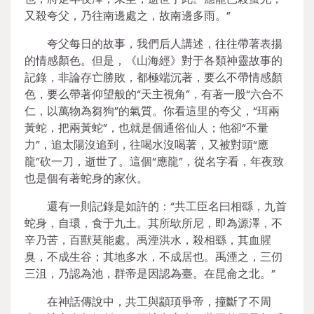
又殺夸父，乃往南邊處之，故南邊多雨。”
夸父每日的故事，我們后人講述，往往帶著表揚
的情感顏色。但是，《山海經》對于各類神靈故事的
記錄，非論存亡勝敗，都極端沉著，要么不帶情感顏
色，要么帶著仰望般的“天主視角”，有著一股“六合不
仁，以萬物為芻狗”的氣質。你看這里的夸父，“珥兩
黃蛇，把兩黃蛇”，也就是個通俗仙人；他卻“不量
力”，追太陽沒追到，往喝水沒喝著，又被對頭“應
龍”砍一刀，逝世了。這個“應龍”，從名字看，年夜致
也是個有著蛇身的家伙。
還有一則記錄是如許的：“共工臣名曰相繇，九首
蛇身，自環，食于九土。其所歍所尼，即為源澤，不
辛乃苦，百獸莫能處。禹湮洪水，殺相繇，其血腥
臭，不成生谷；其地多水，不成居也。禹湮之，三仞
三沮，乃認為池，群帝是因認為臺。在昆侖之北。”
在神話傳說中，共工與顓頊爭帝，撞斷了不周