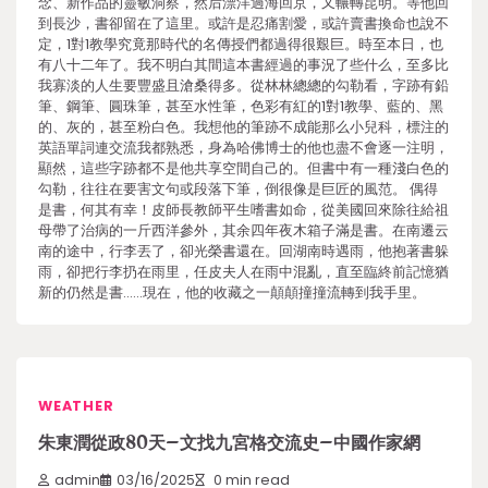
念、新作品的靈敏洞察，然后漂洋過海回京，又輾轉昆明。等他回
到長沙，書卻留在了這里。或許是忍痛割愛，或許賣書換命也說不
定，1對1教學究竟那時代的名傳授們都過得很艱巨。時至本日，也
有八十二年了。我不明白其間這本書經過的事況了些什么，至多比
我寡淡的人生要豐盛且滄桑得多。從林林總總的勾勒看，字跡有鉛
筆、鋼筆、圓珠筆，甚至水性筆，色彩有紅的1對1教學、藍的、黑
的、灰的，甚至粉白色。我想他的筆跡不成能那么小兒科，標注的
英語單詞連交流我都熟悉，身為哈佛博士的他也盡不會逐一注明，
顯然，這些字跡都不是他共享空間自己的。但書中有一種淺白色的
勾勒，往往在要害文句或段落下筆，倒很像是巨匠的風范。 偶得
是書，何其有幸！皮師長教師平生嗜書如命，從美國回來除往給祖
母帶了治病的一斤西洋參外，其余四年夜木箱子滿是書。在南遷云
南的途中，行李丟了，卻光榮書還在。回湖南時遇雨，他抱著書躲
雨，卻把行李扔在雨里，任皮夫人在雨中混亂，直至臨終前記憶猶
新的仍然是書……現在，他的收藏之一顛顛撞撞流轉到我手里。
WEATHER
朱東潤從政80天–文找九宮格交流史–中國作家網
admin
03/16/2025
0 min read