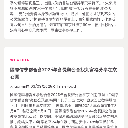
字句變得清真雅正，七顛八倒的書法也變得筆飛墨舞了。” 朱東潤
很不順應如許的“承平的歲月”，四周那“一批沒有脊骨的政治估
客”，更使他覺得本身難以融進此中。是以，他把方才領到不久的
公民黨黨證，“扔在轉譙樓對面的屋脊上，由它風吹雨打，作為我
這八旬日生涯的見證”。 朱東潤在南京只待了80天，便回到黌舍，
決意同心專心只做學問，畢生從事教導工作。
WEATHER
國際儒學聯合會2025年會長辦公會找九宮格分享在京
召開
admin
03/03/2025
1 min read
國際儒學聯講座場地合會2025年會長辦公會在京召開 來源：“國際
儒學聯合會”微信公眾號 時間：孔子二五七六年歲次乙巳教學場地
正月十四日辛共享空間亥 教學場地 耶穌202共享會議室5年2
月11日 私密空間 2月10日，國際儒學聯合會2025年會長辦公瑜伽
教室會在北京召小樹屋開。小樹屋會議深刻學習貫徹習近平文明思
惟，總結教學20舞蹈教室24年任務，研討安排2025年重點任務，
審議瑜伽場地會員發展等事項。國際儒學聯合會會長孫春蘭掌管會