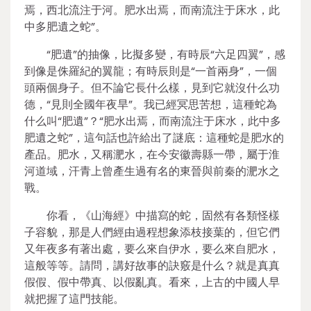
焉，西北流注于河。肥水出焉，而南流注于床水，此
中多肥遺之蛇”。
“肥遺”的抽像，比擬多變，有時辰“六足四翼”，感
到像是侏羅紀的翼龍；有時辰則是“一首兩身”，一個
頭兩個身子。但不論它長什么樣，見到它就沒什么功
德，“見則全國年夜旱”。我已經冥思苦想，這種蛇為
什么叫“肥遺”？“肥水出焉，而南流注于床水，此中多
肥遺之蛇”，這句話也許給出了謎底：這種蛇是肥水的
產品。肥水，又稱淝水，在今安徽壽縣一帶，屬于淮
河道域，汗青上曾產生過有名的東晉與前秦的淝水之
戰。
你看，《山海經》中描寫的蛇，固然有各類怪樣
子容貌，那是人們經由過程想象添枝接葉的，但它們
又年夜多有著出處，要么來自伊水，要么來自肥水，
這般等等。請問，講好故事的訣竅是什么？就是真真
假假、假中帶真、以假亂真。看來，上古的中國人早
就把握了這門技能。