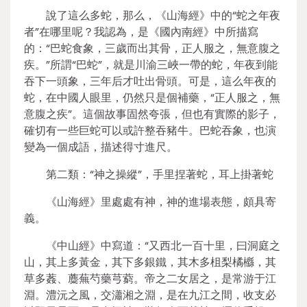
說了這么多蛇，那么，《山海經》中的“蛇之年夜
者”在哪里呢？我認為，是《國內南經》中所描寫
的：“巴蛇食象，三歲而出其骨，正人服之，無意腹之
疾。”所謂“巴蛇”，就是川渝三峽一帶的蛇，年夜到能
吞下一頭象，三年后才吐出骨頭。可是，這么年夜的
蛇，在中國人眼里，仍然只是個補藥，“正人服之，無
意腹之疾”。這個故事固然夸張，但也有實際的影子，
確切有一些巨蛇可以或許整吞豬牛。巴蛇吞象，也演
變為一個成語，描述得寸進尺。
第二類：“神之操縱”，手里捏著蛇，耳上掛著蛇
《山海經》里處處有神，神的進場表態，頗具寄
義。
《中山經》中寫道：“又西北一百十里，曰洞庭之
山，其上多黃金，其下多銀鐵，其木多柤梨橘櫾，其
草多葌、蘪蕪芍藥芎藭。帝之二女居之，是常游于江
淵。澧沅之風，交瀟湘之淵，是在九江之間，收支必