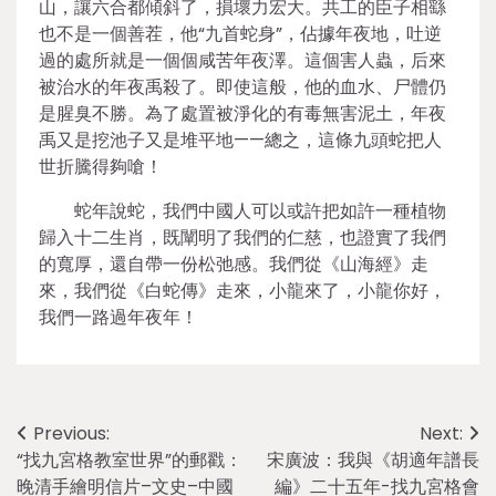
山，讓六合都傾斜了，損壞力宏大。共工的臣子相繇
也不是一個善茬，他“九首蛇身”，佔據年夜地，吐逆
過的處所就是一個個咸苦年夜澤。這個害人蟲，后來
被治水的年夜禹殺了。即使這般，他的血水、尸體仍
是腥臭不勝。為了處置被淨化的有毒無害泥土，年夜
禹又是挖池子又是堆平地——總之，這條九頭蛇把人
世折騰得夠嗆！
蛇年說蛇，我們中國人可以或許把如許一種植物
歸入十二生肖，既闡明了我們的仁慈，也證實了我們
的寬厚，還自帶一份松弛感。我們從《山海經》走
來，我們從《白蛇傳》走來，小龍來了，小龍你好，
我們一路過年夜年！
Post
Previous:
Next:
“找九宮格教室世界”的郵戳：
宋廣波：我與《胡適年譜長
navigation
晚清手繪明信片–文史–中國
編》二十五年-找九宮格會