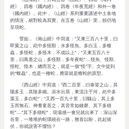
經》、四卷《國內經》、四卷《年夜荒經》和外一卷
《國內經》。此中，《山經》系列重要講述中土各地
的情況，絕對較為寫實。在五卷《山經》里，頻仍地
呈現蛇。
譬如，《南山經》中寫道：“又東三百八十里，曰
即翼之山，此中多怪獸，水多怪魚。多白玉，多蝮
蟲，多怪蛇，多怪木，不成以上”；“又東五百八十
里，曰禺槀之山，多怪獸，多年夜蛇”……怪魚、怪獸、
怪蛇、怪木，總而言之，就是一個“怪”字。文中提到
的“蝮蟲”，也是一種蛇，應當就是蝮蛇的原型。
《西山經》中寫道：“西二百里，曰泰冒之山，其
陽多玉，其陰多鐵。浴水出焉，東流注于河，此中多
藻玉，多白蛇”；“又西一百九十里，曰騩山，其上多
玉而無石。神耆童居之，其音常如鐘磬。其下多積
蛇”……“其下多積蛇”，現場感一會兒就出來了：深山深
谷里，一堆堆的蛇環繞在一路，翹首以盼，此起彼
伏，你就說害不懼怕？